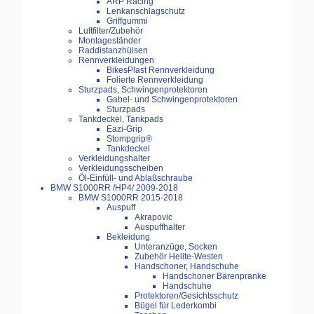
ARP Racing
Lenkanschlagschutz
Griffgummi
Luftfilter/Zubehör
Montageständer
Raddistanzhülsen
Rennverkleidungen
BikesPlast Rennverkleidung
Folierte Rennverkleidung
Sturzpads, Schwingenprotektoren
Gabel- und Schwingenprotektoren
Sturzpads
Tankdeckel, Tankpads
Eazi-Grip
Stompgrip®
Tankdeckel
Verkleidungshalter
Verkleidungsscheiben
Öl-Einfüll- und Ablaßschraube
BMW S1000RR /HP4/ 2009-2018
BMW S1000RR 2015-2018
Auspuff
Akrapovic
Auspuffhalter
Bekleidung
Unteranzüge, Socken
Zubehör Helite-Westen
Handschoner, Handschuhe
Handschoner Bärenpranke
Handschuhe
Protektoren/Gesichtsschutz
Bügel für Lederkombi