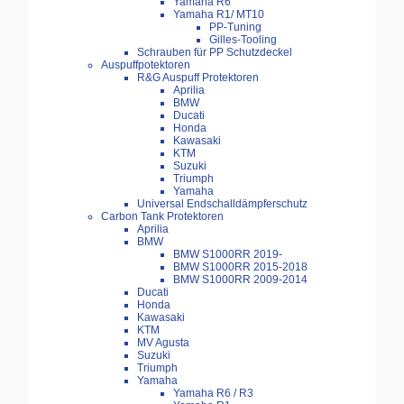
Yamaha R6
Yamaha R1/ MT10
PP-Tuning
Gilles-Tooling
Schrauben für PP Schutzdeckel
Auspuffpotektoren
R&G Auspuff Protektoren
Aprilia
BMW
Ducati
Honda
Kawasaki
KTM
Suzuki
Triumph
Yamaha
Universal Endschalldämpferschutz
Carbon Tank Protektoren
Aprilia
BMW
BMW S1000RR 2019-
BMW S1000RR 2015-2018
BMW S1000RR 2009-2014
Ducati
Honda
Kawasaki
KTM
MV Agusta
Suzuki
Triumph
Yamaha
Yamaha R6 / R3