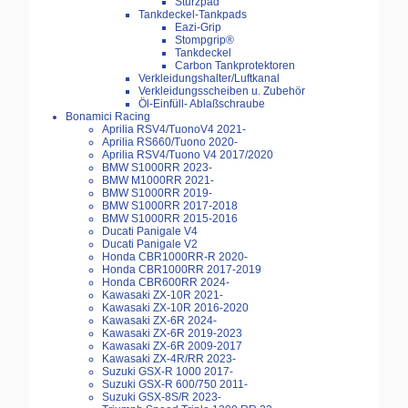
Sturzpad
Tankdeckel-Tankpads
Eazi-Grip
Stompgrip®
Tankdeckel
Carbon Tankprotektoren
Verkleidungshalter/Luftkanal
Verkleidungsscheiben u. Zubehör
Öl-Einfüll- Ablaßschraube
Bonamici Racing
Aprilia RSV4/TuonoV4 2021-
Aprilia RS660/Tuono 2020-
Aprilia RSV4/Tuono V4 2017/2020
BMW S1000RR 2023-
BMW M1000RR 2021-
BMW S1000RR 2019-
BMW S1000RR 2017-2018
BMW S1000RR 2015-2016
Ducati Panigale V4
Ducati Panigale V2
Honda CBR1000RR-R 2020-
Honda CBR1000RR 2017-2019
Honda CBR600RR 2024-
Kawasaki ZX-10R 2021-
Kawasaki ZX-10R 2016-2020
Kawasaki ZX-6R 2024-
Kawasaki ZX-6R 2019-2023
Kawasaki ZX-6R 2009-2017
Kawasaki ZX-4R/RR 2023-
Suzuki GSX-R 1000 2017-
Suzuki GSX-R 600/750 2011-
Suzuki GSX-8S/R 2023-