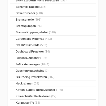
BMW S1000RR /HP4/ 2009-2018
(652)
Bonamici Racing
(315)
Boxenzubehör
(218)
Bremsenteile
(493)
Bremspumpen
(26)
Brems- Kupplungshebel
(510)
Carbonteile Motorrad
(423)
Crash/Sturz-Pads
(562)
Dashboard Protektor
(14)
Felgen u. Zubehör
(136)
Fußrastenanlagen
(1644)
Geschenkgutscheine
(1)
GB Racing Protektoren
(607)
Heckrahmen
(69)
Ketten,-Räder,-Ritzel,Zubehör
(139)
Knieschleifer/Protektoren
(27)
Kurzgasgriffe
(33)