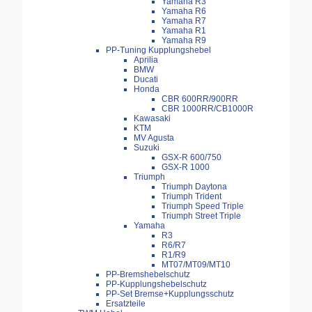
Yamaha R3
Yamaha R6
Yamaha R7
Yamaha R1
Yamaha R9
PP-Tuning Kupplungshebel
Aprilia
BMW
Ducati
Honda
CBR 600RR/900RR
CBR 1000RR/CB1000R
Kawasaki
KTM
MV Agusta
Suzuki
GSX-R 600/750
GSX-R 1000
Triumph
Triumph Daytona
Triumph Trident
Triumph Speed Triple
Triumph Street Triple
Yamaha
R3
R6/R7
R1/R9
MT07/MT09/MT10
PP-Bremshebelschutz
PP-Kupplungshebelschutz
PP-Set Bremse+Kupplungsschutz
Ersatzteile