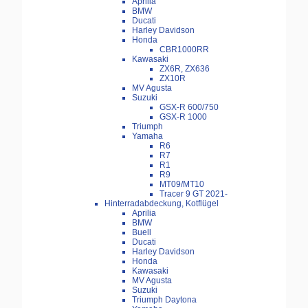
Aprilia
BMW
Ducati
Harley Davidson
Honda
CBR1000RR
Kawasaki
ZX6R, ZX636
ZX10R
MV Agusta
Suzuki
GSX-R 600/750
GSX-R 1000
Triumph
Yamaha
R6
R7
R1
R9
MT09/MT10
Tracer 9 GT 2021-
Hinterradabdeckung, Kotflügel
Aprilia
BMW
Buell
Ducati
Harley Davidson
Honda
Kawasaki
MV Agusta
Suzuki
Triumph Daytona