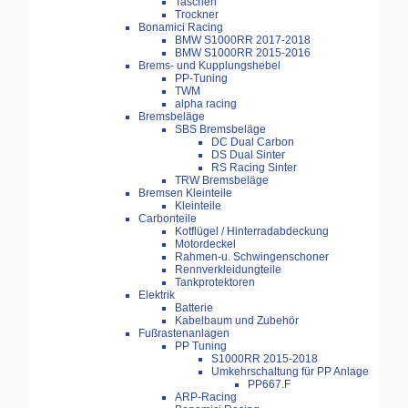
Taschen
Trockner
Bonamici Racing
BMW S1000RR 2017-2018
BMW S1000RR 2015-2016
Brems- und Kupplungshebel
PP-Tuning
TWM
alpha racing
Bremsbeläge
SBS Bremsbeläge
DC Dual Carbon
DS Dual Sinter
RS Racing Sinter
TRW Bremsbeläge
Bremsen Kleinteile
Kleinteile
Carbonteile
Kotflügel / Hinterradabdeckung
Motordeckel
Rahmen-u. Schwingenschoner
Rennverkleidungteile
Tankprotektoren
Elektrik
Batterie
Kabelbaum und Zubehör
Fußrastenanlagen
PP Tuning
S1000RR 2015-2018
Umkehrschaltung für PP Anlage
PP667.F
ARP-Racing