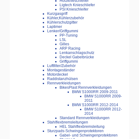
Holzknieschleifer
Ligtech Knieschliefer
PSI Knieschleifer
Kurzgasgriff
Kühler,Kühlerzubehör
Kühlerschutzgitter
Laptimer
Lenker/Griffgummi
PP-Tuning
LSL
Gilles
ARP Racing
Lenkanschlagschutz
Deckel Gabelbrücke
Griffgummi
Luftfilter/Zubehör
Montageständer
Motordeckel
Raddistanzhülsen
Rennverkleidungen
BikesPlast Rennverkleidungen
BMW S1000RR 2009-2011
BMW S1000RR 2009-
2011
BMW S1000RR 2012-2014
BMW S1000RR 2012-
2014
Standard Rennverkleidungen
Stahlflexbremsleitungen
HEL Stahlflexbremsleitung
Sturzpads-Schwingenprotektoren
Gabel- und Schwingenprotektoren