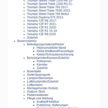
Triumph Speed Triple 1200 RR 22-
Triumph Speed Triple 1200 RS 21-
Triumph Street Triple 765 2017-
Triumph Street Triple 765R 2023-
Triumph Street Triple 765 Moto2
Triumph Daytona 675 2013-
Yamaha YZF R6 2017-
Yamaha YZF R7 2021-
Yamaha YZF R1 2020-
Yamaha YZF R1 15-19
Yamaha YZF R9 2025
Zubehör
Boxenzubehör
Befestigungsmaterial/Kleber
Hitzeschutzfolie/-Band
Klebe-Klettband/Panzertape
Kleber/Schraubensicherung
Benzinkanister/Kannen/Zubehör
Füllkannen
Kanister
Zubehör
Boxentafel
Gurte/Spanngurte
Lampen/Stirnlampe
Luftdruckprüfer/Zubehör
Luftpumpen
Montagehocker-Rollsitz
Outdoor Stuhl
Paddockständer
Pflege und Wartung
Kraftstoff Additive
Putztücher, Halterungen