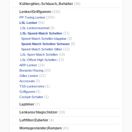
Kühlergitter,-Schlauch, Behälter
(38)
Lenker/Griffgummi
(330)
(205)
PP-Tuning Lenker
(54)
LSL Lenker
(3)
LSL-Lenkerstummel
(21)
LSL-Speed-Match Schellen
(3)
Speed-Match Schellen klappbar
(6)
Speed-Match Schellen Schwarz
(12)
Speed-Match Schellen Silber
(18)
LSL-Sport-Match Schellen
(12)
LSL-Offset-High Schellen
(19)
ARP-Lenker
(20)
Bonamici Racing
(22)
Gilles Lenker
(3)
Accossato
(1)
TSS-Lenkerrohre
(5)
Griffgummi
(1)
Cockpit-Schalter
Laptimer
(7)
Lenkanschlagschützer
(18)
Luftfilter/Zubehör
(4)
Montageständer,Rampen
(41)