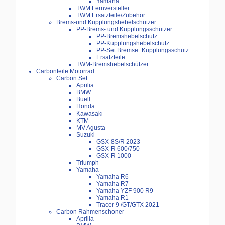
Yamaha
TWM Fernversteller
TWM Ersatzteile/Zubehör
Brems-und Kupplungshebelschützer
PP-Brems- und Kupplungsschützer
PP-Bremshebelschutz
PP-Kupplungshebelschutz
PP-Set Bremse+Kupplungsschutz
Ersatzteile
TWM-Bremshebelschützer
Carbonteile Motorrad
Carbon Set
Aprilia
BMW
Buell
Honda
Kawasaki
KTM
MV Agusta
Suzuki
GSX-8S/R 2023-
GSX-R 600/750
GSX-R 1000
Triumph
Yamaha
Yamaha R6
Yamaha R7
Yamaha YZF 900 R9
Yamaha R1
Tracer 9 /GT/GTX 2021-
Carbon Rahmenschoner
Aprilia