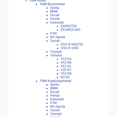
TWM Hebel
TWM Bremshebel
Aprilia
BMW
Ducati
Honda
Kawasaki
ZX6R/Z750
ZX10R/Z1000
KTM
MV Agusta
Suzuki
GSX-R 600/750
GSX-R 1000
Triumph
Yamaha
YFZ-R3
YFZ-R6
YFZ-R1
YZF-R7
YFZ-R9
MT-09
TWM Kupplungshebel
Aprilia
BMW
Ducati
Honda
Kawasaki
KTM
MV Agusta
Suzuki
Triumph