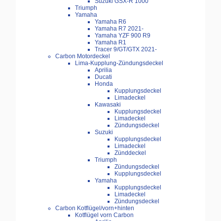
Suzuki GSX-R 1000
Triumph
Yamaha
Yamaha R6
Yamaha R7 2021-
Yamaha YZF 900 R9
Yamaha R1
Tracer 9/GT/GTX 2021-
Carbon Motordeckel
Lima-Kupplung-Zündungsdeckel
Aprilia
Ducati
Honda
Kupplungsdeckel
Limadeckel
Kawasaki
Kupplungsdeckel
Limadeckel
Zündungsdeckel
Suzuki
Kupplungsdeckel
Limadeckel
Zünddeckel
Triumph
Zündungsdeckel
Kupplungsdeckel
Yamaha
Kupplungsdeckel
Limadeckel
Zündungsdeckel
Carbon Kotflügel/vorn+hinten
Kotflügel vorn Carbon