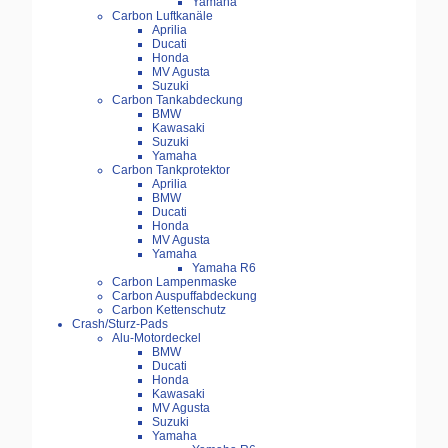
Yamaha
Carbon Luftkanäle
Aprilia
Ducati
Honda
MV Agusta
Suzuki
Carbon Tankabdeckung
BMW
Kawasaki
Suzuki
Yamaha
Carbon Tankprotektor
Aprilia
BMW
Ducati
Honda
MV Agusta
Yamaha
Yamaha R6
Carbon Lampenmaske
Carbon Auspuffabdeckung
Carbon Kettenschutz
Crash/Sturz-Pads
Alu-Motordeckel
BMW
Ducati
Honda
Kawasaki
MV Agusta
Suzuki
Yamaha