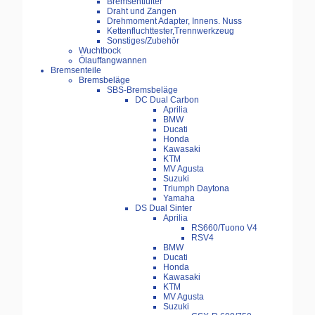
Bremsentlüfter
Draht und Zangen
Drehmoment Adapter, Innens. Nuss
Kettenfluchttester,Trennwerkzeug
Sonstiges/Zubehör
Wuchtbock
Ölauffangwannen
Bremsenteile
Bremsbeläge
SBS-Bremsbeläge
DC Dual Carbon
Aprilia
BMW
Ducati
Honda
Kawasaki
KTM
MV Agusta
Suzuki
Triumph Daytona
Yamaha
DS Dual Sinter
Aprilia
RS660/Tuono V4
RSV4
BMW
Ducati
Honda
Kawasaki
KTM
MV Agusta
Suzuki