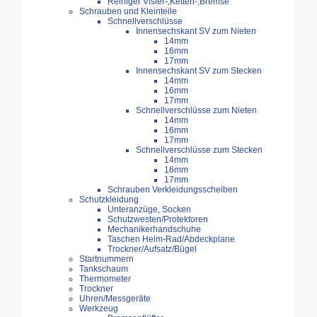
Reiniger Visier-,Ketten-,Bremse
Schrauben und Kleinteile
Schnellverschlüsse
Innensechskant SV zum Nieten
14mm
16mm
17mm
Innensechskant SV zum Stecken
14mm
16mm
17mm
Schnellverschlüsse zum Nieten
14mm
16mm
17mm
Schnellverschlüsse zum Stecken
14mm
16mm
17mm
Schrauben Verkleidungsscheiben
Schutzkleidung
Unteranzüge, Socken
Schutzwesten/Protektoren
Mechanikerhandschuhe
Taschen Helm-Rad/Abdeckplane
Trockner/Aufsatz/Bügel
Startnummern
Tankschaum
Thermometer
Trockner
Uhren/Messgeräte
Werkzeug