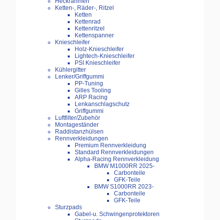
Heckrahmen
Ketten-, Räder-, Ritzel
Ketten
Kettenrad
Kettenritzel
Kettenspanner
Knieschleifer
Holz-Knieschleifer
Lightech-Knieschleifer
PSI Knieschleifer
Kühlergitter
Lenker/Griffgummi
PP-Tuning
Gilles Tooling
ARP Racing
Lenkanschlagschutz
Griffgummi
Luftfilter/Zubehör
Montageständer
Raddistanzhülsen
Rennverkleidungen
Premium Rennverkleidung
Standard Rennverkleidungen
Alpha-Racing Rennverkleidung
BMW M1000RR 2025-
Carbonteile
GFK-Teile
BMW S1000RR 2023-
Carbonteile
GFK-Teile
Sturzpads
Gabel-u. Schwingenprotektoren