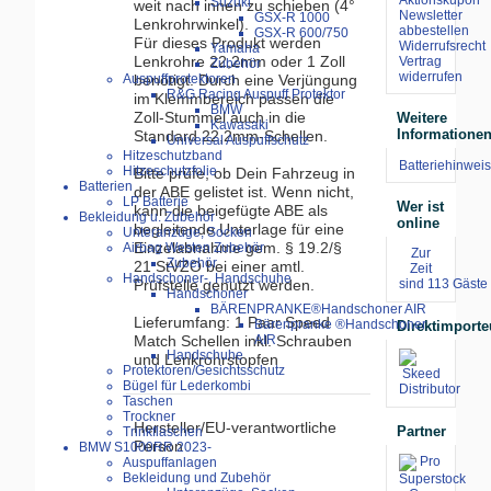
Suzuki
weit nach innen zu schieben (4°
Newsletter
GSX-R 1000
Lenkrohrwinkel).
abbestellen
GSX-R 600/750
Für dieses Produkt werden
Widerrufsrecht
Yamaha
Lenkrohre 22,2mm oder 1 Zoll
Vertrag
Zubehör
widerrufen
benötigt. Durch eine Verjüngung
Auspuffprotektoren
R&G Racing Auspuff Protektor
im Klemmbereich passen die
BMW
Zoll-Stummel auch in die
Weitere
Kawasaki
Informatione
Standard 22,2mm-Schellen.
Universal Auspuffschutz
Hitzeschutzband
Batteriehinweis
Hitzeschutzfolie
Bitte prüfe, ob Dein Fahrzeug in
Batterien
der ABE gelistet ist. Wenn nicht,
LP Batterie
Wer ist
kann die beigefügte ABE als
Bekleidung u. Zubehör
online
begleitende Unterlage für eine
Unteranzüge, Socken
Einzelabnahme gem. § 19.2/§
Airbag Westen Zubehör
Zur
Zubehör
21 StVZO bei einer amtl.
Zeit
Handschoner-, Handschuhe
Prüfstelle genutzt werden.
sind 113 Gäste 
Handschoner
BÄRENPRANKE®Handschoner AIR
Lieferumfang: 1 Paar Speed
Bärenpranke ®Handschoner
Direktimporte
Match Schellen inkl. Schrauben
AIR
Handschuhe
und Lenkrohrstopfen
Protektoren/Gesichtsschutz
Bügel für Lederkombi
Taschen
Trockner
Hersteller/EU-verantwortliche
Partner
Trinkflaschen
Person
BMW S1000RR 2023-
Auspuffanlagen
Bekleidung und Zubehör