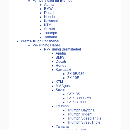
Fernversteller für Brembo
Aprilia
BMW
Ducati
Honda
Kawasaki
KTM
Suzuki
Triumph
Yamaha
Brems- Kupplungshebel
PP-Tuning Hebel
PP-Tuning Bremshebel
Aprilia
BMW
Ducati
Honda
Kawasaki
ZX-6R/636
ZX-10R
KTM
MV Agusta
Suzuki
GSX-8S
GSX-R 600/750
GSX-R 1000
Triumph
Triumph Daytona
Triumph Trident
Triumph Speed Triple
Triumph Street Triple
Yamaha