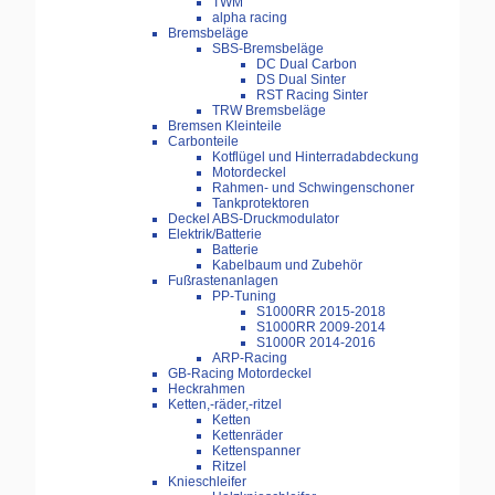
TWM
alpha racing
Bremsbeläge
SBS-Bremsbeläge
DC Dual Carbon
DS Dual Sinter
RST Racing Sinter
TRW Bremsbeläge
Bremsen Kleinteile
Carbonteile
Kotflügel und Hinterradabdeckung
Motordeckel
Rahmen- und Schwingenschoner
Tankprotektoren
Deckel ABS-Druckmodulator
Elektrik/Batterie
Batterie
Kabelbaum und Zubehör
Fußrastenanlagen
PP-Tuning
S1000RR 2015-2018
S1000RR 2009-2014
S1000R 2014-2016
ARP-Racing
GB-Racing Motordeckel
Heckrahmen
Ketten,-räder,-ritzel
Ketten
Kettenräder
Kettenspanner
Ritzel
Knieschleifer