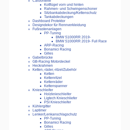
Carbonteile
Kotflügel vorn und hinten
Rahmen- und Schwingenschoner
Sitzbankabdeckung/Kettenschutz
Tankabdeckungen
Dashboard Protektor
Designdekor für Rennverkleidung
Fußrastenanlagen
PP-Tuning
BMW S1000RR 2019-
BMW S1000RR 2019- Full Race
ARP-Racing
Bonamici Racing
Gilles
Gabelbrücke
GB-Racing Motordeckel
Heckrahmen
Ketten,-räder,-ritzel/Zubehör
Ketten
Kettenritzel
Kettenräder
Kettenspanner
Knieschleifer
Holzknieschleifer
Ligtech Knieschliefer
PSI Knieschleifer
Kühlergitter
Laptimer
Lenker/Lenkanschlagschutz
PP-Tuning
Bonamici Racing
Gilles