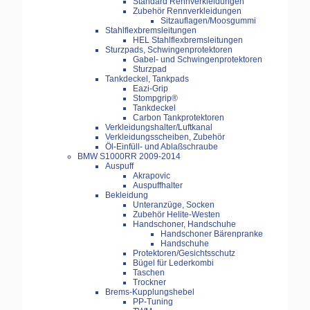
Standard Rennverkleidungen
Zubehör Rennverkleidungen
Sitzauflagen/Moosgummi
Stahlflexbremsleitungen
HEL Stahlflexbremsleitungen
Sturzpads, Schwingenprotektoren
Gabel- und Schwingenprotektoren
Sturzpad
Tankdeckel, Tankpads
Eazi-Grip
Stompgrip®
Tankdeckel
Carbon Tankprotektoren
Verkleidungshalter/Luftkanal
Verkleidungsscheiben, Zubehör
Öl-Einfüll- und Ablaßschraube
BMW S1000RR 2009-2014
Auspuff
Akrapovic
Auspuffhalter
Bekleidung
Unteranzüge, Socken
Zubehör Helite-Westen
Handschoner, Handschuhe
Handschoner Bärenpranke
Handschuhe
Protektoren/Gesichtsschutz
Bügel für Lederkombi
Taschen
Trockner
Brems-Kupplungshebel
PP-Tuning