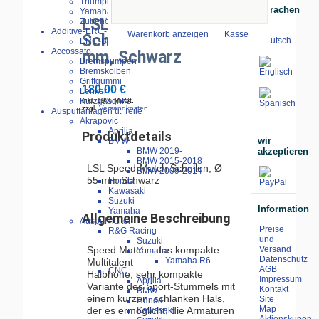
Triumph
Sprachen
Yamaha
LSL Speed-Matsch
Zubehör
Additive-ERC-Bike
Warenkorb anzeigen
Kasse
Schellen erhöht 55
ERC-Bike Additive
Accossato
mm, Schwarz
Bremspumpen
Bremskolben
Griffgummi
180.00 €
Lenker
Kurzgasgriffe
inkl. 19% MwSt.
zzgl.
Versandkosten
Auspuffanlagen u. Teile
Akrapovic
Aprilia
Produktdetails
wir
BMW
akzeptieren
BMW 2019-
BMW 2015-2018
LSL Speed-Match Schellen, Ø
BMW 2009-2014
55 mm Schwarz
Honda
Kawasaki
Suzuki
Information
Yamaha
Allgemeine Beschreibung
Auspuffhalter
Preise
R&G Racing
und
Suzuki
Speed Match - das kompakte
Versand
Yamaha
Datenschutz
Yamaha R6
Multitalent
AGB
CNC
Halbhohe, sehr kompakte
Impressum
Aprilia
Variante des Sport-Stummels mit
Kontakt
BMW
einem kurzen, schlanken Hals,
Site
Honda
Map
der es ermöglicht, die Armaturen
Kawasaki
Aktionskupon