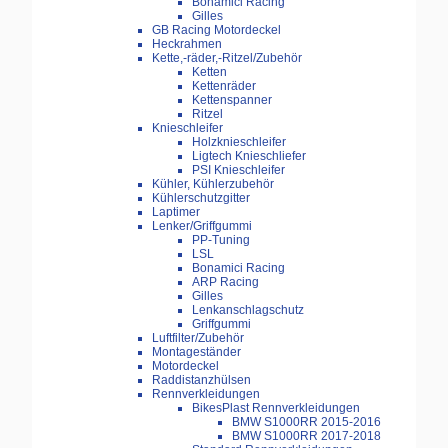
Bonamici Racing
Gilles
GB Racing Motordeckel
Heckrahmen
Kette,-räder,-Ritzel/Zubehör
Ketten
Kettenräder
Kettenspanner
Ritzel
Knieschleifer
Holzknieschleifer
Ligtech Knieschliefer
PSI Knieschleifer
Kühler, Kühlerzubehör
Kühlerschutzgitter
Laptimer
Lenker/Griffgummi
PP-Tuning
LSL
Bonamici Racing
ARP Racing
Gilles
Lenkanschlagschutz
Griffgummi
Luftfilter/Zubehör
Montageständer
Motordeckel
Raddistanzhülsen
Rennverkleidungen
BikesPlast Rennverkleidungen
BMW S1000RR 2015-2016
BMW S1000RR 2017-2018