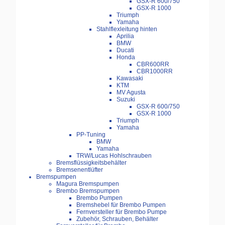
GSX-R 600/750
GSX-R 1000
Triumph
Yamaha
Stahlflexleitung hinten
Aprilia
BMW
Ducati
Honda
CBR600RR
CBR1000RR
Kawasaki
KTM
MV Agusta
Suzuki
GSX-R 600/750
GSX-R 1000
Triumph
Yamaha
PP-Tuning
BMW
Yamaha
TRW/Lucas Hohlschrauben
Bremsflüssigkeitsbehälter
Bremsenentlüfter
Bremspumpen
Magura Bremspumpen
Brembo Bremspumpen
Brembo Pumpen
Bremshebel für Brembo Pumpen
Fernversteller für Brembo Pumpe
Zubehör, Schrauben, Behälter