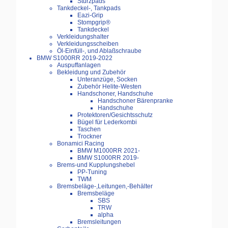
Sturzpads
Tankdeckel-, Tankpads
Eazi-Grip
Stompgrip®
Tankdeckel
Verkleidungshalter
Verkleidungsscheiben
Öl-Einfüll-, und Ablaßschraube
BMW S1000RR 2019-2022
Auspuffanlagen
Bekleidung und Zubehör
Unteranzüge, Socken
Zubehör Helite-Westen
Handschoner, Handschuhe
Handschoner Bärenpranke
Handschuhe
Protektoren/Gesichtsschutz
Bügel für Lederkombi
Taschen
Trockner
Bonamici Racing
BMW M1000RR 2021-
BMW S1000RR 2019-
Brems-und Kupplungshebel
PP-Tuning
TWM
Bremsbeläge-,Leitungen,-Behälter
Bremsbeläge
SBS
TRW
alpha
Bremsleitungen