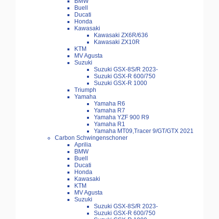
BMW
Buell
Ducati
Honda
Kawasaki
Kawasaki ZX6R/636
Kawasaki ZX10R
KTM
MV Agusta
Suzuki
Suzuki GSX-8S/R 2023-
Suzuki GSX-R 600/750
Suzuki GSX-R 1000
Triumph
Yamaha
Yamaha R6
Yamaha R7
Yamaha YZF 900 R9
Yamaha R1
Yamaha MT09,Tracer 9/GT/GTX 2021
Carbon Schwingenschoner
Aprilia
BMW
Buell
Ducati
Honda
Kawasaki
KTM
MV Agusta
Suzuki
Suzuki GSX-8S/R 2023-
Suzuki GSX-R 600/750