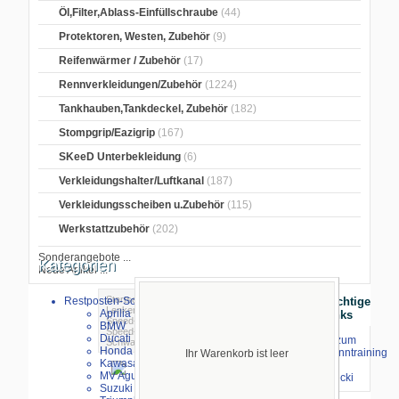
Öl,Filter,Ablass-Einfüllschraube
(44)
Protektoren, Westen, Zubehör
(9)
Reifenwärmer / Zubehör
(17)
Rennverkleidungen/Zubehör
(1224)
Tankhauben,Tankdeckel, Zubehör
(182)
Stompgrip/Eazigrip
(167)
SKeeD Unterbekleidung
(6)
Verkleidungshalter/Luftkanal
(187)
Verkleidungsscheiben u.Zubehör
(115)
Werkstattzubehör
(202)
Sonderangebote ...
Kategorien
Neue Artikel ...
Startseite
>
Lenker/Griffgummi
>
LSL
Restposten-Sonderverkauf
Wichtige
Lenker
>
LSL-Speed-Match Schellen
>
Aprilia
Links
Speed-Match Schellen Schwarz
> LSL
BMW
Speed-Matsch Schellen erhöht 55 mm,
Ducati
⇒ zum
Schwarz
Honda
Renntraining
Ihr Warenkorb ist leer
Kawasaki
mit
MV Agusta
Stecki
Suzuki
größeres Bild