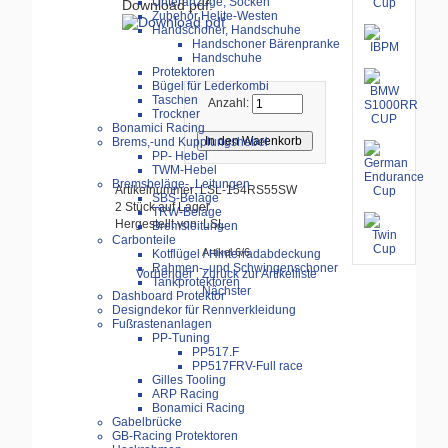
Unteranzüge, Socken
Download pdf:
Zubehör Helite-Westen
Handschoner, Handschuhe
Handschoner Bärenpranke
Handschuhe
Protektoren
Bügel für Lederkombi
Taschen
Anzahl:
Trockner
Bonamici Racing
Brems,-und Kupplungshebel
PP- Hebel
TWM-Hebel
Bremsbeläge-, Leitungen
Artikelnummer: LSL-154RS55SW
SBS-Beläge
2 Stück auf Lager
TRW-Beläge
Hergestellt von: LSL
Bremsleitungen
Carbonteile
Artikel 6/6
Kotflügel / Hinterradabdeckung
Rahmen-, und Schwingenschoner
Vorheriger
Zurück zur Artikelliste
Tankprotektoren
Nächster
Dashboard Protektor
Designdekor für Rennverkleidung
Fußrastenanlagen
PP-Tuning
PP517.F
PP517FRV-Full race
Gilles Tooling
ARP Racing
Bonamici Racing
Gabelbrücke
GB-Racing Protektoren