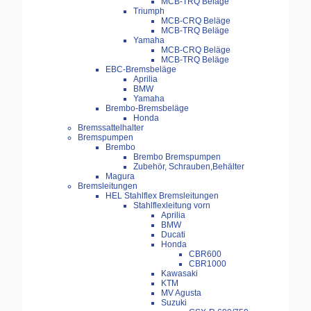
MCB-TRQ Beläge
Triumph
MCB-CRQ Beläge
MCB-TRQ Beläge
Yamaha
MCB-CRQ Beläge
MCB-TRQ Beläge
EBC-Bremsbeläge
Aprilia
BMW
Yamaha
Brembo-Bremsbeläge
Honda
Bremssattelhalter
Bremspumpen
Brembo
Brembo Bremspumpen
Zubehör, Schrauben,Behälter
Magura
Bremsleitungen
HEL Stahlflex Bremsleitungen
Stahlflexleitung vorn
Aprilia
BMW
Ducati
Honda
CBR600
CBR1000
Kawasaki
KTM
MV Agusta
Suzuki