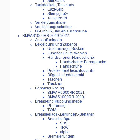
Sturzpads
Tankdeckel-, Tankpads
Eazi-Grip
Stompgrip®
Tankdeckel
Verkleidungshalter
Verkleidungsscheiben
Öl-Einfüll-, und Ablaßschraube
BMW S1000RR 2019-2022
Auspuffanlagen
Bekleidung und Zubehör
Unteranzüge, Socken
Zubehör Helite-Westen
Handschoner, Handschuhe
Handschoner Bärenpranke
Handschuhe
Protektoren/Gesichtsschutz
Bügel für Lederkombi
Taschen
Trockner
Bonamici Racing
BMW M1000RR 2021-
BMW S1000RR 2019-
Brems-und Kupplungshebel
PP-Tuning
TWM
Bremsbeläge-,Leitungen,-Behälter
Bremsbeläge
SBS
TRW
alpha
Bremsleitungen