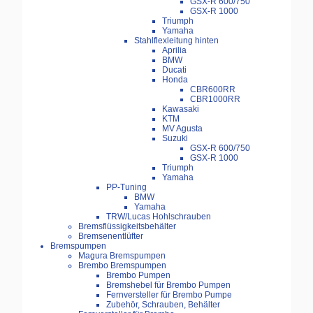
GSX-R 600/750
GSX-R 1000
Triumph
Yamaha
Stahlflexleitung hinten
Aprilia
BMW
Ducati
Honda
CBR600RR
CBR1000RR
Kawasaki
KTM
MV Agusta
Suzuki
GSX-R 600/750
GSX-R 1000
Triumph
Yamaha
PP-Tuning
BMW
Yamaha
TRW/Lucas Hohlschrauben
Bremsflüssigkeitsbehälter
Bremsenentlüfter
Bremspumpen
Magura Bremspumpen
Brembo Bremspumpen
Brembo Pumpen
Bremshebel für Brembo Pumpen
Fernversteller für Brembo Pumpe
Zubehör, Schrauben, Behälter