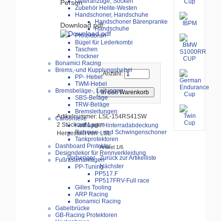
Unteranzüge, Socken
Person
Zubehör Helite-Westen
Handschoner, Handschuhe
Handschoner Bärenpranke
Download pdf:
Handschuhe
Protektoren
Bügel für Lederkombi
Taschen
Trockner
Bonamici Racing
Brems,-und Kupplungshebel
Anzahl:
PP- Hebel
TWM-Hebel
Bremsbeläge-, Leitungen
SBS-Beläge
TRW-Beläge
Bremsleitungen
Artikelnummer: LSL-154RS41SW
Carbonteile
2 Stück auf Lager
Kotflügel / Hinterradabdeckung
Rahmen-, und Schwingenschoner
Hergestellt von: LSL
Tankprotektoren
Dashboard Protektor
Artikel 1/6
Designdekor für Rennverkleidung
Vorheriger
Zurück zur Artikelliste
Fußrastenanlagen
Nächster
PP-Tuning
PP517.F
PP517FRV-Full race
Gilles Tooling
ARP Racing
Bonamici Racing
Gabelbrücke
GB-Racing Protektoren