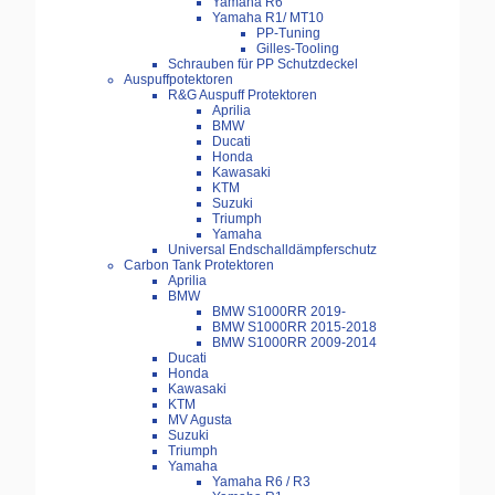
Yamaha R6
Yamaha R1/ MT10
PP-Tuning
Gilles-Tooling
Schrauben für PP Schutzdeckel
Auspuffpotektoren
R&G Auspuff Protektoren
Aprilia
BMW
Ducati
Honda
Kawasaki
KTM
Suzuki
Triumph
Yamaha
Universal Endschalldämpferschutz
Carbon Tank Protektoren
Aprilia
BMW
BMW S1000RR 2019-
BMW S1000RR 2015-2018
BMW S1000RR 2009-2014
Ducati
Honda
Kawasaki
KTM
MV Agusta
Suzuki
Triumph
Yamaha
Yamaha R6 / R3