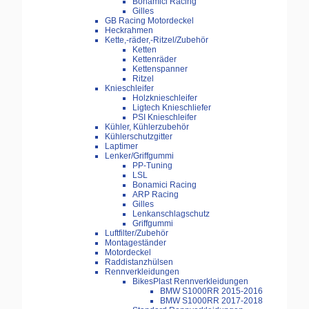
Bonamici Racing
Gilles
GB Racing Motordeckel
Heckrahmen
Kette,-räder,-Ritzel/Zubehör
Ketten
Kettenräder
Kettenspanner
Ritzel
Knieschleifer
Holzknieschleifer
Ligtech Knieschliefer
PSI Knieschleifer
Kühler, Kühlerzubehör
Kühlerschutzgitter
Laptimer
Lenker/Griffgummi
PP-Tuning
LSL
Bonamici Racing
ARP Racing
Gilles
Lenkanschlagschutz
Griffgummi
Luftfilter/Zubehör
Montageständer
Motordeckel
Raddistanzhülsen
Rennverkleidungen
BikesPlast Rennverkleidungen
BMW S1000RR 2015-2016
BMW S1000RR 2017-2018