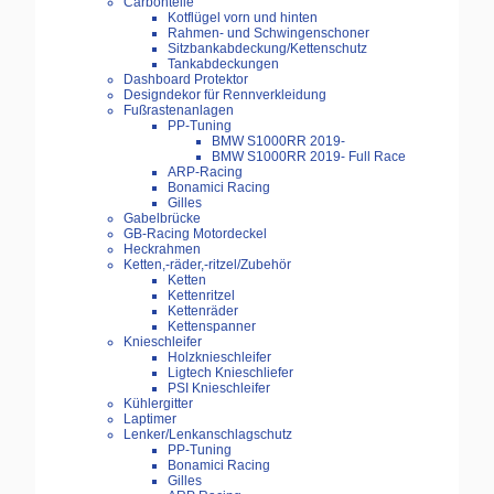
Carbonteile
Kotflügel vorn und hinten
Rahmen- und Schwingenschoner
Sitzbankabdeckung/Kettenschutz
Tankabdeckungen
Dashboard Protektor
Designdekor für Rennverkleidung
Fußrastenanlagen
PP-Tuning
BMW S1000RR 2019-
BMW S1000RR 2019- Full Race
ARP-Racing
Bonamici Racing
Gilles
Gabelbrücke
GB-Racing Motordeckel
Heckrahmen
Ketten,-räder,-ritzel/Zubehör
Ketten
Kettenritzel
Kettenräder
Kettenspanner
Knieschleifer
Holzknieschleifer
Ligtech Knieschliefer
PSI Knieschleifer
Kühlergitter
Laptimer
Lenker/Lenkanschlagschutz
PP-Tuning
Bonamici Racing
Gilles