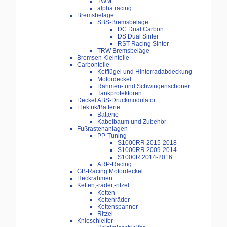
TWM
alpha racing
Bremsbeläge
SBS-Bremsbeläge
DC Dual Carbon
DS Dual Sinter
RST Racing Sinter
TRW Bremsbeläge
Bremsen Kleinteile
Carbonteile
Kotflügel und Hinterradabdeckung
Motordeckel
Rahmen- und Schwingenschoner
Tankprotektoren
Deckel ABS-Druckmodulator
Elektrik/Batterie
Batterie
Kabelbaum und Zubehör
Fußrastenanlagen
PP-Tuning
S1000RR 2015-2018
S1000RR 2009-2014
S1000R 2014-2016
ARP-Racing
GB-Racing Motordeckel
Heckrahmen
Ketten,-räder,-ritzel
Ketten
Kettenräder
Kettenspanner
Ritzel
Knieschleifer