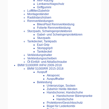
ARP Racing
Lenkanschlagschutz
Griffgummi
Luftfilter/Zubehör
Montageständer
Raddistanzhülsen
Rennverkleidungen
BikesPlast Rennverkleidung
Folierte Rennverkleidung
Sturzpads, Schwingenprotektoren
Gabel- und Schwingenprotektoren
Sturzpads
Tankdeckel, Tankpads
Eazi-Grip
Stompgrip®
Tankdeckel
Verkleidungshalter
Verkleidungsscheiben
Öl-Einfüll- und Ablaßschraube
BMW S1000RR /HP4/ 2009-2018
BMW S1000RR 2015-2018
Auspuff
Akrapovic
Auspuffhalter
Bekleidung
Unteranzüge, Socken
Zubehör Helite-Westen
Handschoner, Handschuhe
Handschoner Bärenpranke
Handschuhe
Protektoren/Gesichtsschutz
Bügel für Lederkombi