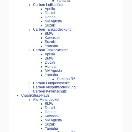
Yamaha
Carbon Luftkanäle
Aprilia
Ducati
Honda
MV Agusta
Suzuki
Carbon Tankabdeckung
BMW
Kawasaki
Suzuki
Yamaha
Carbon Tankprotektor
Aprilia
BMW
Ducati
Honda
MV Agusta
Yamaha
Yamaha R6
Carbon Lampenmaske
Carbon Auspuffabdeckung
Carbon Kettenschutz
Crash/Sturz-Pads
Alu-Motordeckel
BMW
Ducati
Honda
Kawasaki
MV Agusta
Suzuki
Yamaha