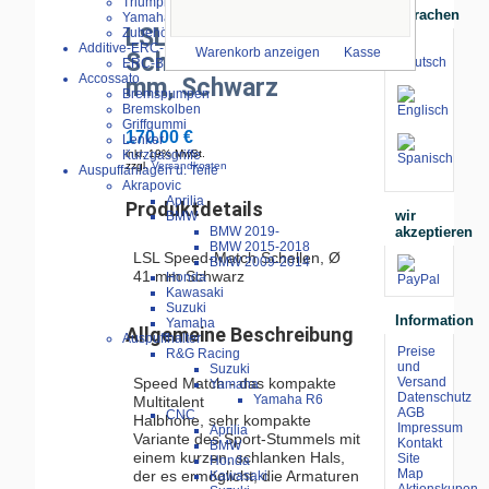
Triumph
Sprachen
Yamaha
LSL Speed-Matsch
Zubehör
Additive-ERC-Bike
Warenkorb anzeigen
Kasse
Schellen erhöht 41
ERC-Bike Additive
Accossato
mm, Schwarz
Bremspumpen
Bremskolben
Griffgummi
170.00 €
Lenker
Kurzgasgriffe
inkl. 19% MwSt.
zzgl.
Versandkosten
Auspuffanlagen u. Teile
Akrapovic
Aprilia
Produktdetails
wir
BMW
akzeptieren
BMW 2019-
BMW 2015-2018
LSL Speed-Match Schellen, Ø
BMW 2009-2014
41 mm Schwarz
Honda
Kawasaki
Suzuki
Information
Yamaha
Allgemeine Beschreibung
Auspuffhalter
Preise
R&G Racing
und
Suzuki
Speed Match - das kompakte
Versand
Yamaha
Datenschutz
Yamaha R6
Multitalent
AGB
CNC
Halbhohe, sehr kompakte
Impressum
Aprilia
Variante des Sport-Stummels mit
Kontakt
BMW
einem kurzen, schlanken Hals,
Site
Honda
Map
der es ermöglicht, die Armaturen
Kawasaki
Aktionskupon