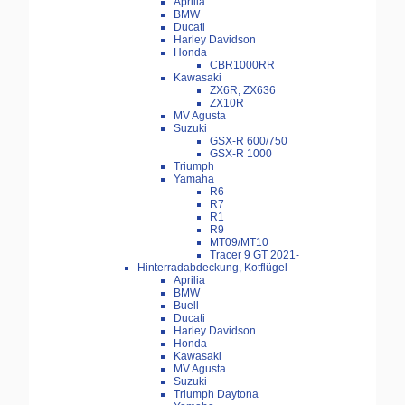
Aprilia
BMW
Ducati
Harley Davidson
Honda
CBR1000RR
Kawasaki
ZX6R, ZX636
ZX10R
MV Agusta
Suzuki
GSX-R 600/750
GSX-R 1000
Triumph
Yamaha
R6
R7
R1
R9
MT09/MT10
Tracer 9 GT 2021-
Hinterradabdeckung, Kotflügel
Aprilia
BMW
Buell
Ducati
Harley Davidson
Honda
Kawasaki
MV Agusta
Suzuki
Triumph Daytona