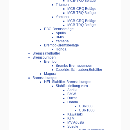
MCB-TRQ Beläge
Triumph
MCB-CRQ Beläge
MCB-TRQ Beläge
Yamaha
MCB-CRQ Beläge
MCB-TRQ Beläge
EBC-Bremsbeläge
Aprilia
BMW
Yamaha
Brembo-Bremsbeläge
Honda
Bremssattelhalter
Bremspumpen
Brembo
Brembo Bremspumpen
Zubehör, Schrauben,Behälter
Magura
Bremsleitungen
HEL Stahlflex Bremsleitungen
Stahlflexleitung vorn
Aprilia
BMW
Ducati
Honda
CBR600
CBR1000
Kawasaki
KTM
MV Agusta
Suzuki