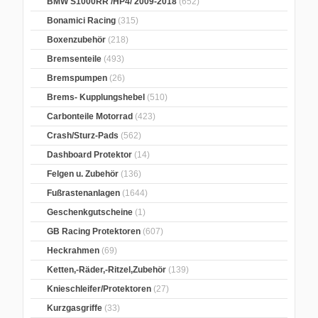
BMW S1000RR /HP4/ 2009-2018
(652)
Bonamici Racing
(315)
Boxenzubehör
(218)
Bremsenteile
(493)
Bremspumpen
(26)
Brems- Kupplungshebel
(510)
Carbonteile Motorrad
(423)
Crash/Sturz-Pads
(562)
Dashboard Protektor
(14)
Felgen u. Zubehör
(136)
Fußrastenanlagen
(1644)
Geschenkgutscheine
(1)
GB Racing Protektoren
(607)
Heckrahmen
(69)
Ketten,-Räder,-Ritzel,Zubehör
(139)
Knieschleifer/Protektoren
(27)
Kurzgasgriffe
(33)