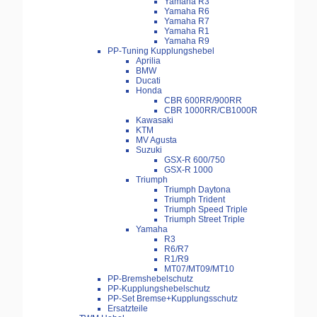
Yamaha R3
Yamaha R6
Yamaha R7
Yamaha R1
Yamaha R9
PP-Tuning Kupplungshebel
Aprilia
BMW
Ducati
Honda
CBR 600RR/900RR
CBR 1000RR/CB1000R
Kawasaki
KTM
MV Agusta
Suzuki
GSX-R 600/750
GSX-R 1000
Triumph
Triumph Daytona
Triumph Trident
Triumph Speed Triple
Triumph Street Triple
Yamaha
R3
R6/R7
R1/R9
MT07/MT09/MT10
PP-Bremshebelschutz
PP-Kupplungshebelschutz
PP-Set Bremse+Kupplungsschutz
Ersatzteile