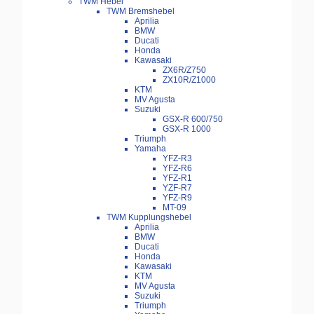
TWM Hebel
TWM Bremshebel
Aprilia
BMW
Ducati
Honda
Kawasaki
ZX6R/Z750
ZX10R/Z1000
KTM
MV Agusta
Suzuki
GSX-R 600/750
GSX-R 1000
Triumph
Yamaha
YFZ-R3
YFZ-R6
YFZ-R1
YZF-R7
YFZ-R9
MT-09
TWM Kupplungshebel
Aprilia
BMW
Ducati
Honda
Kawasaki
KTM
MV Agusta
Suzuki
Triumph