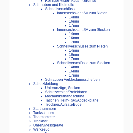
Reiniger Visier-,Ketten-,Bremse
Schrauben und Kleinteile
Schnellverschlüsse
Innensechskant SV zum Nieten
14mm
16mm
17mm
Innensechskant SV zum Stecken
14mm
16mm
17mm
Schnellverschlüsse zum Nieten
14mm
16mm
17mm
Schnellverschlüsse zum Stecken
14mm
16mm
17mm
Schrauben Verkleidungsscheiben
Schutzkleidung
Unteranzüge, Socken
Schutzwesten/Protektoren
Mechanikerhandschuhe
Taschen Helm-Rad/Abdeckplane
Trockner/Aufsatz/Bügel
Startnummern
Tankschaum
Thermometer
Trockner
Uhren/Messgeräte
Werkzeug