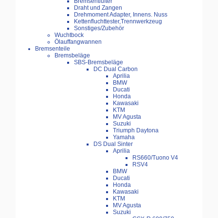
Bremsentlüfter
Draht und Zangen
Drehmoment Adapter, Innens. Nuss
Kettenfluchttester,Trennwerkzeug
Sonstiges/Zubehör
Wuchtbock
Ölauffangwannen
Bremsenteile
Bremsbeläge
SBS-Bremsbeläge
DC Dual Carbon
Aprilia
BMW
Ducati
Honda
Kawasaki
KTM
MV Agusta
Suzuki
Triumph Daytona
Yamaha
DS Dual Sinter
Aprilia
RS660/Tuono V4
RSV4
BMW
Ducati
Honda
Kawasaki
KTM
MV Agusta
Suzuki