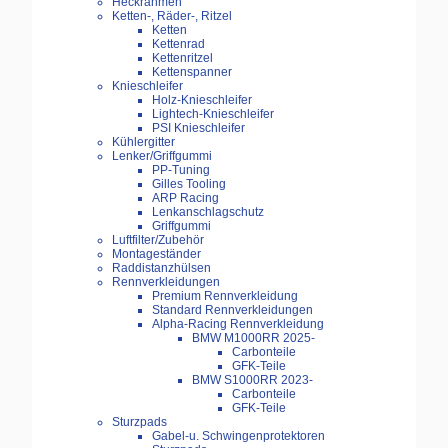
Heckrahmen
Ketten-, Räder-, Ritzel
Ketten
Kettenrad
Kettenritzel
Kettenspanner
Knieschleifer
Holz-Knieschleifer
Lightech-Knieschleifer
PSI Knieschleifer
Kühlergitter
Lenker/Griffgummi
PP-Tuning
Gilles Tooling
ARP Racing
Lenkanschlagschutz
Griffgummi
Luftfilter/Zubehör
Montageständer
Raddistanzhülsen
Rennverkleidungen
Premium Rennverkleidung
Standard Rennverkleidungen
Alpha-Racing Rennverkleidung
BMW M1000RR 2025-
Carbonteile
GFK-Teile
BMW S1000RR 2023-
Carbonteile
GFK-Teile
Sturzpads
Gabel-u. Schwingenprotektoren