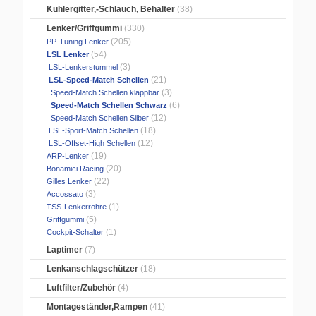
Kühlergitter,-Schlauch, Behälter
(38)
Lenker/Griffgummi
(330)
(205)
PP-Tuning Lenker
(54)
LSL Lenker
(3)
LSL-Lenkerstummel
(21)
LSL-Speed-Match Schellen
(3)
Speed-Match Schellen klappbar
(6)
Speed-Match Schellen Schwarz
(12)
Speed-Match Schellen Silber
(18)
LSL-Sport-Match Schellen
(12)
LSL-Offset-High Schellen
(19)
ARP-Lenker
(20)
Bonamici Racing
(22)
Gilles Lenker
(3)
Accossato
(1)
TSS-Lenkerrohre
(5)
Griffgummi
(1)
Cockpit-Schalter
Laptimer
(7)
Lenkanschlagschützer
(18)
Luftfilter/Zubehör
(4)
Montageständer,Rampen
(41)