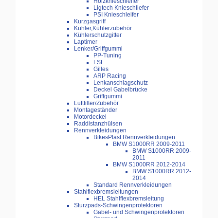
Holzknieschleifer
Ligtech Knieschliefer
PSI Knieschleifer
Kurzgasgriff
Kühler,Kühlerzubehör
Kühlerschutzgitter
Laptimer
Lenker/Griffgummi
PP-Tuning
LSL
Gilles
ARP Racing
Lenkanschlagschutz
Deckel Gabelbrücke
Griffgummi
Luftfilter/Zubehör
Montageständer
Motordeckel
Raddistanzhülsen
Rennverkleidungen
BikesPlast Rennverkleidungen
BMW S1000RR 2009-2011
BMW S1000RR 2009-
2011
BMW S1000RR 2012-2014
BMW S1000RR 2012-
2014
Standard Rennverkleidungen
Stahlflexbremsleitungen
HEL Stahlflexbremsleitung
Sturzpads-Schwingenprotektoren
Gabel- und Schwingenprotektoren