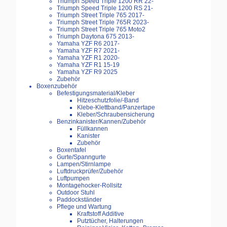
Triumph Speed Triple 1200 RR 22-
Triumph Speed Triple 1200 RS 21-
Triumph Street Triple 765 2017-
Triumph Street Triple 765R 2023-
Triumph Street Triple 765 Moto2
Triumph Daytona 675 2013-
Yamaha YZF R6 2017-
Yamaha YZF R7 2021-
Yamaha YZF R1 2020-
Yamaha YZF R1 15-19
Yamaha YZF R9 2025
Zubehör
Boxenzubehör
Befestigungsmaterial/Kleber
Hitzeschutzfolie/-Band
Klebe-Klettband/Panzertape
Kleber/Schraubensicherung
Benzinkanister/Kannen/Zubehör
Füllkannen
Kanister
Zubehör
Boxentafel
Gurte/Spanngurte
Lampen/Stirnlampe
Luftdruckprüfer/Zubehör
Luftpumpen
Montagehocker-Rollsitz
Outdoor Stuhl
Paddockständer
Pflege und Wartung
Kraftstoff Additive
Putztücher, Halterungen