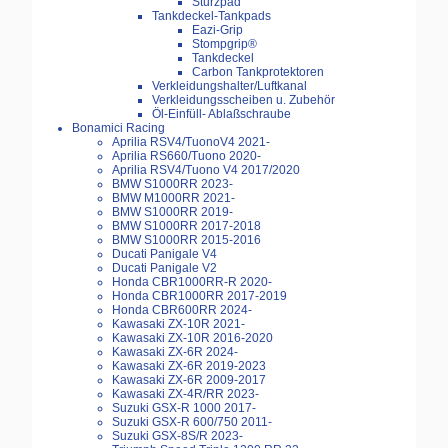
Sturzpad
Tankdeckel-Tankpads
Eazi-Grip
Stompgrip®
Tankdeckel
Carbon Tankprotektoren
Verkleidungshalter/Luftkanal
Verkleidungsscheiben u. Zubehör
Öl-Einfüll- Ablaßschraube
Bonamici Racing
Aprilia RSV4/TuonoV4 2021-
Aprilia RS660/Tuono 2020-
Aprilia RSV4/Tuono V4 2017/2020
BMW S1000RR 2023-
BMW M1000RR 2021-
BMW S1000RR 2019-
BMW S1000RR 2017-2018
BMW S1000RR 2015-2016
Ducati Panigale V4
Ducati Panigale V2
Honda CBR1000RR-R 2020-
Honda CBR1000RR 2017-2019
Honda CBR600RR 2024-
Kawasaki ZX-10R 2021-
Kawasaki ZX-10R 2016-2020
Kawasaki ZX-6R 2024-
Kawasaki ZX-6R 2019-2023
Kawasaki ZX-6R 2009-2017
Kawasaki ZX-4R/RR 2023-
Suzuki GSX-R 1000 2017-
Suzuki GSX-R 600/750 2011-
Suzuki GSX-8S/R 2023-