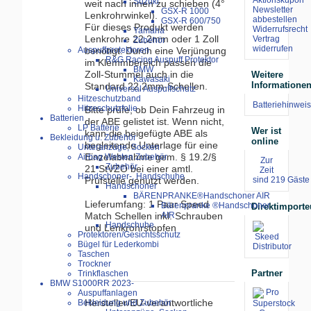
Suzuki
weit nach innen zu schieben (4°
Newsletter
GSX-R 1000
Lenkrohrwinkel).
abbestellen
GSX-R 600/750
Für dieses Produkt werden
Widerrufsrecht
Yamaha
Lenkrohre 22,2mm oder 1 Zoll
Vertrag
Zubehör
widerrufen
benötigt. Durch eine Verjüngung
Auspuffprotektoren
R&G Racing Auspuff Protektor
im Klemmbereich passen die
BMW
Zoll-Stummel auch in die
Weitere
Kawasaki
Informatione
Standard 22,2mm-Schellen.
Universal Auspuffschutz
Hitzeschutzband
Batteriehinweis
Hitzeschutzfolie
Bitte prüfe, ob Dein Fahrzeug in
Batterien
der ABE gelistet ist. Wenn nicht,
LP Batterie
Wer ist
kann die beigefügte ABE als
Bekleidung u. Zubehör
online
begleitende Unterlage für eine
Unteranzüge, Socken
Einzelabnahme gem. § 19.2/§
Airbag Westen Zubehör
Zur
Zubehör
21 StVZO bei einer amtl.
Zeit
Handschoner-, Handschuhe
Prüfstelle genutzt werden.
sind 219 Gäste 
Handschoner
BÄRENPRANKE®Handschoner AIR
Lieferumfang: 1 Paar Speed
Bärenpranke ®Handschoner
Direktimporte
Match Schellen inkl. Schrauben
AIR
Handschuhe
und Lenkrohrstopfen
Protektoren/Gesichtsschutz
Bügel für Lederkombi
Taschen
Trockner
Partner
Trinkflaschen
BMW S1000RR 2023-
Auspuffanlagen
Hersteller/EU-verantwortliche
Bekleidung und Zubehör