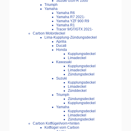
Suzuki GSX-R 1000
Triumph
Yamaha
Yamaha R6
Yamaha R7 2021-
Yamaha YZF 900 R9
Yamaha R1
Tracer 9/GT/GTX 2021-
Carbon Motordeckel
Lima-Kupplung-Zündungsdeckel
Aprilia
Ducati
Honda
Kupplungsdeckel
Limadeckel
Kawasaki
Kupplungsdeckel
Limadeckel
Zündungsdeckel
Suzuki
Kupplungsdeckel
Limadeckel
Zünddeckel
Triumph
Zündungsdeckel
Kupplungsdeckel
Yamaha
Kupplungsdeckel
Limadeckel
Zündungsdeckel
Carbon Kotflügel/vorn+hinten
Kotflügel vorn Carbon