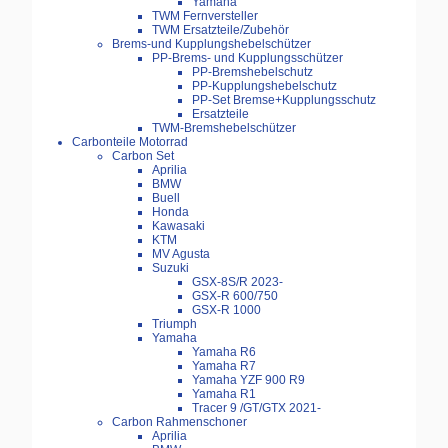
Yamaha
TWM Fernversteller
TWM Ersatzteile/Zubehör
Brems-und Kupplungshebelschützer
PP-Brems- und Kupplungsschützer
PP-Bremshebelschutz
PP-Kupplungshebelschutz
PP-Set Bremse+Kupplungsschutz
Ersatzteile
TWM-Bremshebelschützer
Carbonteile Motorrad
Carbon Set
Aprilia
BMW
Buell
Honda
Kawasaki
KTM
MV Agusta
Suzuki
GSX-8S/R 2023-
GSX-R 600/750
GSX-R 1000
Triumph
Yamaha
Yamaha R6
Yamaha R7
Yamaha YZF 900 R9
Yamaha R1
Tracer 9 /GT/GTX 2021-
Carbon Rahmenschoner
Aprilia