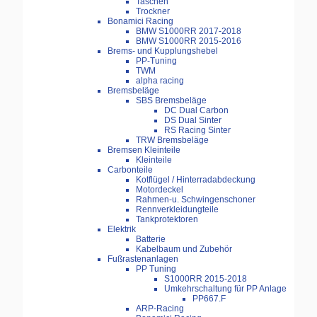
Taschen
Trockner
Bonamici Racing
BMW S1000RR 2017-2018
BMW S1000RR 2015-2016
Brems- und Kupplungshebel
PP-Tuning
TWM
alpha racing
Bremsbeläge
SBS Bremsbeläge
DC Dual Carbon
DS Dual Sinter
RS Racing Sinter
TRW Bremsbeläge
Bremsen Kleinteile
Kleinteile
Carbonteile
Kotflügel / Hinterradabdeckung
Motordeckel
Rahmen-u. Schwingenschoner
Rennverkleidungteile
Tankprotektoren
Elektrik
Batterie
Kabelbaum und Zubehör
Fußrastenanlagen
PP Tuning
S1000RR 2015-2018
Umkehrschaltung für PP Anlage
PP667.F
ARP-Racing