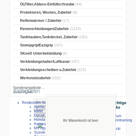
Öl,Filter,Ablass-Einfüllschraube
(44)
Protektoren, Westen, Zubehör
(9)
Reifenwärmer / Zubehör
(17)
Rennverkleidungen/Zubehör
(1224)
Tankhauben,Tankdeckel, Zubehör
(182)
Stompgrip/Eazigrip
(167)
SKeeD Unterbekleidung
(6)
Verkleidungshalter/Luftkanal
(187)
Verkleidungsscheiben u.Zubehör
(115)
Werkstattzubehör
(202)
Sonderangebote ...
Kategorien
Neue Artikel ...
Startseite
>
Lenker/Griffgummi
>
LSL
Restposten-Sonderverkauf
Wichtige
Lenker
>
LSL-Speed-Match Schellen
>
Aprilia
Links
Speed-Match Schellen Schwarz
> LSL
BMW
Speed-Matsch Schellen erhöht 41 mm,
Ducati
⇒ zum
Schwarz
Honda
Renntraining
Ihr Warenkorb ist leer
Kawasaki
mit
MV Agusta
Stecki
Suzuki
größeres Bild