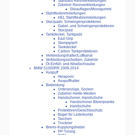
Standard Rennverkleidungen
Zubehör Rennverkleidungen
Sitzauflagen/Moosgummi
Stahlflexbremsleitungen
HEL Stahlflexbremsleitungen
Sturzpads, Schwingenprotektoren
Gabel- und Schwingenprotektoren
Sturzpad
Tankdeckel, Tankpads
Eazi-Grip
Stompgrip®
Tankdeckel
Carbon Tankprotektoren
Verkleidungshalter/Luftkanal
Verkleidungsscheiben, Zubehör
Öl-Einfüll- und Ablaßschraube
BMW S1000RR 2009-2014
Auspuff
Akrapovic
Auspuffhalter
Bekleidung
Unteranzüge, Socken
Zubehör Helite-Westen
Handschoner, Handschuhe
Handschoner Bärenpranke
Handschuhe
Protektoren/Gesichtsschutz
Bügel für Lederkombi
Taschen
Trockner
Brems-Kupplungshebel
PP-Tuning