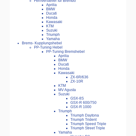
Fernversteller für Brembo
Aprilia
BMW
Ducati
Honda
Kawasaki
KTM
Suzuki
Triumph
Yamaha
Brems- Kupplungshebel
PP-Tuning Hebel
PP-Tuning Bremshebel
Aprilia
BMW
Ducati
Honda
Kawasaki
ZX-6R/636
ZX-10R
KTM
MV Agusta
Suzuki
GSX-8S
GSX-R 600/750
GSX-R 1000
Triumph
Triumph Daytona
Triumph Trident
Triumph Speed Triple
Triumph Street Triple
Yamaha