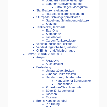
Standard Rennverkleidungen
Zubehör Rennverkleidungen
Sitzauflagen/Moosgummi
Stahlflexbremsleitungen
HEL Stahlflexbremsleitungen
Sturzpads, Schwingenprotektoren
Gabel- und Schwingenprotektoren
Sturzpad
Tankdeckel, Tankpads
Eazi-Grip
Stompgrip®
Tankdeckel
Carbon Tankprotektoren
Verkleidungshalter/Luftkanal
Verkleidungsscheiben, Zubehör
Öl-Einfüll- und Ablaßschraube
BMW S1000RR 2009-2014
Auspuff
Akrapovic
Auspuffhalter
Bekleidung
Unteranzüge, Socken
Zubehör Helite-Westen
Handschoner, Handschuhe
Handschoner Bärenpranke
Handschuhe
Protektoren/Gesichtsschutz
Bügel für Lederkombi
Taschen
Trockner
Brems-Kupplungshebel
PP-Tuning