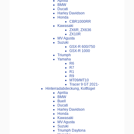
Aprilia
BMW
Ducati
Harley Davidson
Honda
CBR1000RR
Kawasaki
ZX6R, ZX636
ZX10R
MV Agusta
Suzuki
GSX-R 600/750
GSX-R 1000
Triumph
Yamaha
R6
R7
R1
R9
MT09/MT10
Tracer 9 GT 2021-
Hinterradabdeckung, Kotflügel
Aprilia
BMW
Buell
Ducati
Harley Davidson
Honda
Kawasaki
MV Agusta
Suzuki
Triumph Daytona