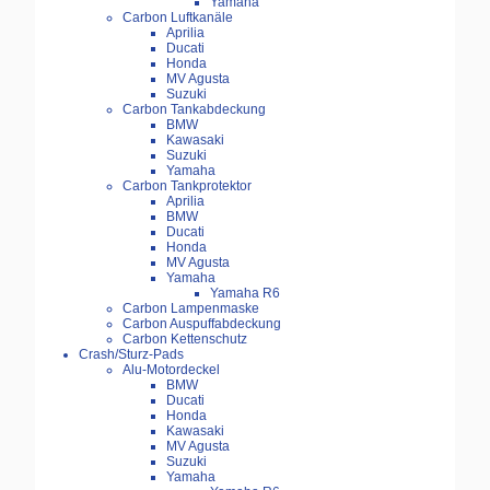
Yamaha
Carbon Luftkanäle
Aprilia
Ducati
Honda
MV Agusta
Suzuki
Carbon Tankabdeckung
BMW
Kawasaki
Suzuki
Yamaha
Carbon Tankprotektor
Aprilia
BMW
Ducati
Honda
MV Agusta
Yamaha
Yamaha R6
Carbon Lampenmaske
Carbon Auspuffabdeckung
Carbon Kettenschutz
Crash/Sturz-Pads
Alu-Motordeckel
BMW
Ducati
Honda
Kawasaki
MV Agusta
Suzuki
Yamaha