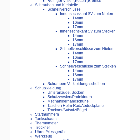
Reiniger Visier-,Ketten-,Bremse
Schrauben und Kleinteile
Schnellverschlüsse
Innensechskant SV zum Nieten
14mm
16mm
17mm
Innensechskant SV zum Stecken
14mm
16mm
17mm
Schnellverschlüsse zum Nieten
14mm
16mm
17mm
Schnellverschlüsse zum Stecken
14mm
16mm
17mm
Schrauben Verkleidungsscheiben
Schutzkleidung
Unteranzüge, Socken
Schutzwesten/Protektoren
Mechanikerhandschuhe
Taschen Helm-Rad/Abdeckplane
Trockner/Aufsatz/Bügel
Startnummern
Tankschaum
Thermometer
Trockner
Uhren/Messgeräte
Werkzeug