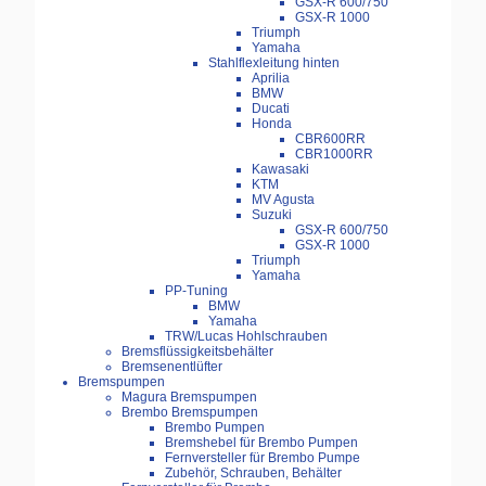
GSX-R 600/750
GSX-R 1000
Triumph
Yamaha
Stahlflexleitung hinten
Aprilia
BMW
Ducati
Honda
CBR600RR
CBR1000RR
Kawasaki
KTM
MV Agusta
Suzuki
GSX-R 600/750
GSX-R 1000
Triumph
Yamaha
PP-Tuning
BMW
Yamaha
TRW/Lucas Hohlschrauben
Bremsflüssigkeitsbehälter
Bremsenentlüfter
Bremspumpen
Magura Bremspumpen
Brembo Bremspumpen
Brembo Pumpen
Bremshebel für Brembo Pumpen
Fernversteller für Brembo Pumpe
Zubehör, Schrauben, Behälter