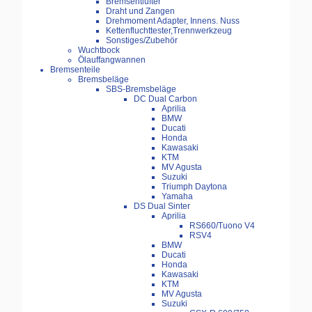
Bremsentlüfter
Draht und Zangen
Drehmoment Adapter, Innens. Nuss
Kettenfluchttester,Trennwerkzeug
Sonstiges/Zubehör
Wuchtbock
Ölauffangwannen
Bremsenteile
Bremsbeläge
SBS-Bremsbeläge
DC Dual Carbon
Aprilia
BMW
Ducati
Honda
Kawasaki
KTM
MV Agusta
Suzuki
Triumph Daytona
Yamaha
DS Dual Sinter
Aprilia
RS660/Tuono V4
RSV4
BMW
Ducati
Honda
Kawasaki
KTM
MV Agusta
Suzuki