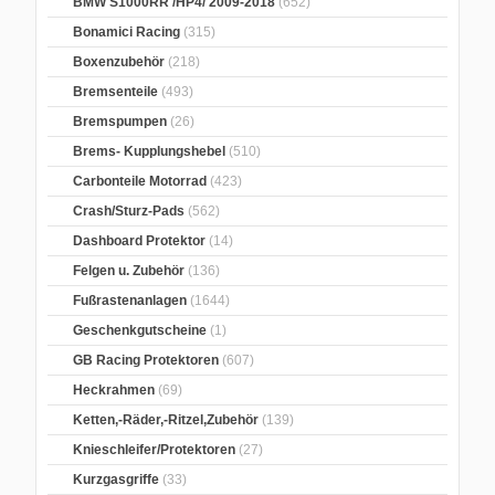
BMW S1000RR /HP4/ 2009-2018
(652)
Bonamici Racing
(315)
Boxenzubehör
(218)
Bremsenteile
(493)
Bremspumpen
(26)
Brems- Kupplungshebel
(510)
Carbonteile Motorrad
(423)
Crash/Sturz-Pads
(562)
Dashboard Protektor
(14)
Felgen u. Zubehör
(136)
Fußrastenanlagen
(1644)
Geschenkgutscheine
(1)
GB Racing Protektoren
(607)
Heckrahmen
(69)
Ketten,-Räder,-Ritzel,Zubehör
(139)
Knieschleifer/Protektoren
(27)
Kurzgasgriffe
(33)