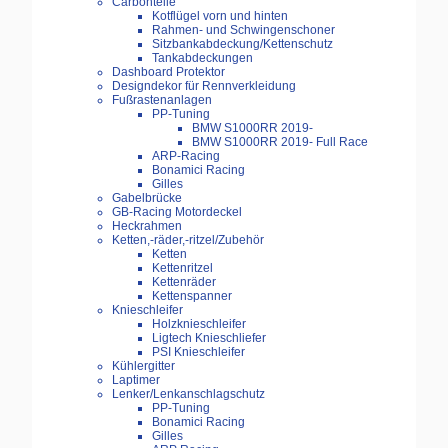
Carbonteile
Kotflügel vorn und hinten
Rahmen- und Schwingenschoner
Sitzbankabdeckung/Kettenschutz
Tankabdeckungen
Dashboard Protektor
Designdekor für Rennverkleidung
Fußrastenanlagen
PP-Tuning
BMW S1000RR 2019-
BMW S1000RR 2019- Full Race
ARP-Racing
Bonamici Racing
Gilles
Gabelbrücke
GB-Racing Motordeckel
Heckrahmen
Ketten,-räder,-ritzel/Zubehör
Ketten
Kettenritzel
Kettenräder
Kettenspanner
Knieschleifer
Holzknieschleifer
Ligtech Knieschliefer
PSI Knieschleifer
Kühlergitter
Laptimer
Lenker/Lenkanschlagschutz
PP-Tuning
Bonamici Racing
Gilles