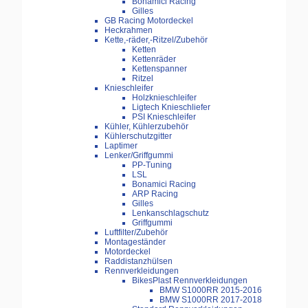
Bonamici Racing
Gilles
GB Racing Motordeckel
Heckrahmen
Kette,-räder,-Ritzel/Zubehör
Ketten
Kettenräder
Kettenspanner
Ritzel
Knieschleifer
Holzknieschleifer
Ligtech Knieschliefer
PSI Knieschleifer
Kühler, Kühlerzubehör
Kühlerschutzgitter
Laptimer
Lenker/Griffgummi
PP-Tuning
LSL
Bonamici Racing
ARP Racing
Gilles
Lenkanschlagschutz
Griffgummi
Luftfilter/Zubehör
Montageständer
Motordeckel
Raddistanzhülsen
Rennverkleidungen
BikesPlast Rennverkleidungen
BMW S1000RR 2015-2016
BMW S1000RR 2017-2018