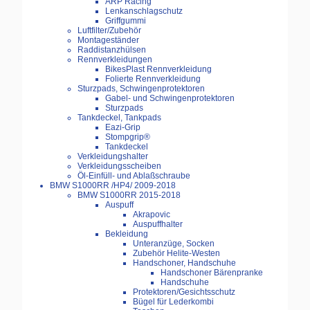
ARP Racing
Lenkanschlagschutz
Griffgummi
Luftfilter/Zubehör
Montageständer
Raddistanzhülsen
Rennverkleidungen
BikesPlast Rennverkleidung
Folierte Rennverkleidung
Sturzpads, Schwingenprotektoren
Gabel- und Schwingenprotektoren
Sturzpads
Tankdeckel, Tankpads
Eazi-Grip
Stompgrip®
Tankdeckel
Verkleidungshalter
Verkleidungsscheiben
Öl-Einfüll- und Ablaßschraube
BMW S1000RR /HP4/ 2009-2018
BMW S1000RR 2015-2018
Auspuff
Akrapovic
Auspuffhalter
Bekleidung
Unteranzüge, Socken
Zubehör Helite-Westen
Handschoner, Handschuhe
Handschoner Bärenpranke
Handschuhe
Protektoren/Gesichtsschutz
Bügel für Lederkombi