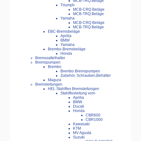
MCB-TRQ Beläge
Triumph
MCB-CRQ Beläge
MCB-TRQ Beläge
Yamaha
MCB-CRQ Beläge
MCB-TRQ Beläge
EBC-Bremsbeläge
Aprilia
BMW
Yamaha
Brembo-Bremsbeläge
Honda
Bremssattelhalter
Bremspumpen
Brembo
Brembo Bremspumpen
Zubehör, Schrauben,Behälter
Magura
Bremsleitungen
HEL Stahlflex Bremsleitungen
Stahlflexleitung vorn
Aprilia
BMW
Ducati
Honda
CBR600
CBR1000
Kawasaki
KTM
MV Agusta
Suzuki