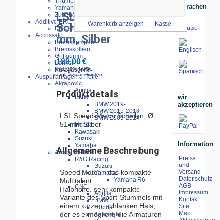
Triumph
Sprachen
Yamaha
LSL Speed-Matsch
Zubehör
Additive-ERC-Bike
Warenkorb anzeigen
Kasse
Schellen erhöht 51
ERC-Bike Additive
Accossato
mm, Silber
Bremspumpen
Bremskolben
Griffgummi
180.00 €
Lenker
Kurzgasgriffe
inkl. 19% MwSt.
zzgl.
Versandkosten
Auspuffanlagen u. Teile
Akrapovic
Aprilia
Produktdetails
wir
BMW
akzeptieren
BMW 2019-
BMW 2015-2018
LSL Speed-Match Schellen, Ø
BMW 2009-2014
51 mm Silber
Honda
Kawasaki
Suzuki
Information
Yamaha
Allgemeine Beschreibung
Auspuffhalter
Preise
R&G Racing
und
Suzuki
Speed Match - das kompakte
Versand
Yamaha
Datenschutz
Yamaha R6
Multitalent
AGB
CNC
Halbhohe, sehr kompakte
Impressum
Aprilia
Variante des Sport-Stummels mit
Kontakt
BMW
einem kurzen, schlanken Hals,
Site
Honda
Map
der es ermöglicht, die Armaturen
Kawasaki
Aktionskupon