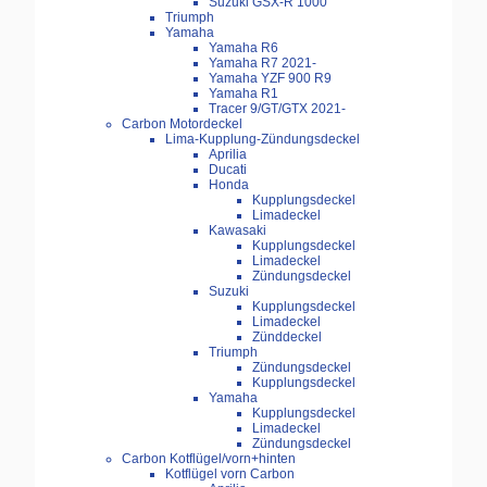
Suzuki GSX-R 1000
Triumph
Yamaha
Yamaha R6
Yamaha R7 2021-
Yamaha YZF 900 R9
Yamaha R1
Tracer 9/GT/GTX 2021-
Carbon Motordeckel
Lima-Kupplung-Zündungsdeckel
Aprilia
Ducati
Honda
Kupplungsdeckel
Limadeckel
Kawasaki
Kupplungsdeckel
Limadeckel
Zündungsdeckel
Suzuki
Kupplungsdeckel
Limadeckel
Zünddeckel
Triumph
Zündungsdeckel
Kupplungsdeckel
Yamaha
Kupplungsdeckel
Limadeckel
Zündungsdeckel
Carbon Kotflügel/vorn+hinten
Kotflügel vorn Carbon