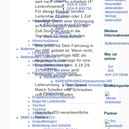
Suzuki
weit nach innen zu schieben (4°
Newsletter
GSX-R 1000
Lenkrohrwinkel).
abbestellen
GSX-R 600/750
Für dieses Produkt werden
Widerrufsrecht
Yamaha
Lenkrohre 22,2mm oder 1 Zoll
Vertrag
Zubehör
widerrufen
benötigt. Durch eine Verjüngung
Auspuffprotektoren
R&G Racing Auspuff Protektor
im Klemmbereich passen die
BMW
Zoll-Stummel auch in die
Weitere
Kawasaki
Informatione
Standard 22,2mm-Schellen.
Universal Auspuffschutz
Hitzeschutzband
Batteriehinweis
Hitzeschutzfolie
Bitte prüfe, ob Dein Fahrzeug in
Batterien
der ABE gelistet ist. Wenn nicht,
LP Batterie
Wer ist
kann die beigefügte ABE als
Bekleidung u. Zubehör
online
begleitende Unterlage für eine
Unteranzüge, Socken
Einzelabnahme gem. § 19.2/§
Airbag Westen Zubehör
Zur
Zubehör
21 StVZO bei einer amtl.
Zeit
Handschoner-, Handschuhe
Prüfstelle genutzt werden.
sind 110 Gäste 
Handschoner
BÄRENPRANKE®Handschoner AIR
Lieferumfang: 1 Paar Speed
Bärenpranke ®Handschoner
Direktimporte
Match Schellen inkl. Schrauben
AIR
Handschuhe
und Lenkrohrstopfen
Protektoren/Gesichtsschutz
Bügel für Lederkombi
Taschen
Trockner
Hersteller/EU-verantwortliche
Partner
Trinkflaschen
Person
BMW S1000RR 2023-
Auspuffanlagen
Bekleidung und Zubehör