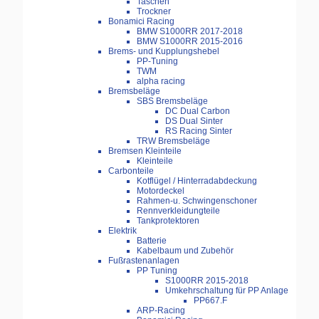
Taschen
Trockner
Bonamici Racing
BMW S1000RR 2017-2018
BMW S1000RR 2015-2016
Brems- und Kupplungshebel
PP-Tuning
TWM
alpha racing
Bremsbeläge
SBS Bremsbeläge
DC Dual Carbon
DS Dual Sinter
RS Racing Sinter
TRW Bremsbeläge
Bremsen Kleinteile
Kleinteile
Carbonteile
Kotflügel / Hinterradabdeckung
Motordeckel
Rahmen-u. Schwingenschoner
Rennverkleidungteile
Tankprotektoren
Elektrik
Batterie
Kabelbaum und Zubehör
Fußrastenanlagen
PP Tuning
S1000RR 2015-2018
Umkehrschaltung für PP Anlage
PP667.F
ARP-Racing