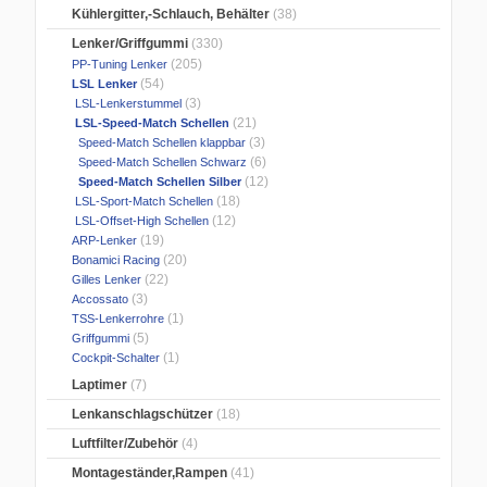
Kühlergitter,-Schlauch, Behälter
(38)
Lenker/Griffgummi
(330)
(205)
PP-Tuning Lenker
(54)
LSL Lenker
(3)
LSL-Lenkerstummel
(21)
LSL-Speed-Match Schellen
(3)
Speed-Match Schellen klappbar
(6)
Speed-Match Schellen Schwarz
(12)
Speed-Match Schellen Silber
(18)
LSL-Sport-Match Schellen
(12)
LSL-Offset-High Schellen
(19)
ARP-Lenker
(20)
Bonamici Racing
(22)
Gilles Lenker
(3)
Accossato
(1)
TSS-Lenkerrohre
(5)
Griffgummi
(1)
Cockpit-Schalter
Laptimer
(7)
Lenkanschlagschützer
(18)
Luftfilter/Zubehör
(4)
Montageständer,Rampen
(41)