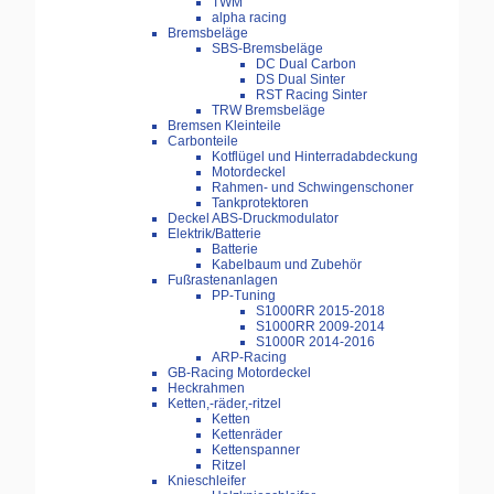
TWM
alpha racing
Bremsbeläge
SBS-Bremsbeläge
DC Dual Carbon
DS Dual Sinter
RST Racing Sinter
TRW Bremsbeläge
Bremsen Kleinteile
Carbonteile
Kotflügel und Hinterradabdeckung
Motordeckel
Rahmen- und Schwingenschoner
Tankprotektoren
Deckel ABS-Druckmodulator
Elektrik/Batterie
Batterie
Kabelbaum und Zubehör
Fußrastenanlagen
PP-Tuning
S1000RR 2015-2018
S1000RR 2009-2014
S1000R 2014-2016
ARP-Racing
GB-Racing Motordeckel
Heckrahmen
Ketten,-räder,-ritzel
Ketten
Kettenräder
Kettenspanner
Ritzel
Knieschleifer