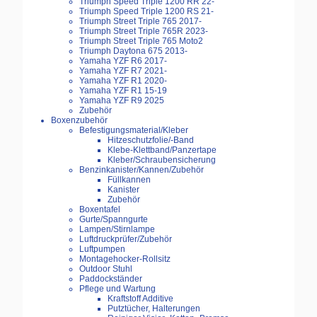
Triumph Speed Triple 1200 RR 22-
Triumph Speed Triple 1200 RS 21-
Triumph Street Triple 765 2017-
Triumph Street Triple 765R 2023-
Triumph Street Triple 765 Moto2
Triumph Daytona 675 2013-
Yamaha YZF R6 2017-
Yamaha YZF R7 2021-
Yamaha YZF R1 2020-
Yamaha YZF R1 15-19
Yamaha YZF R9 2025
Zubehör
Boxenzubehör
Befestigungsmaterial/Kleber
Hitzeschutzfolie/-Band
Klebe-Klettband/Panzertape
Kleber/Schraubensicherung
Benzinkanister/Kannen/Zubehör
Füllkannen
Kanister
Zubehör
Boxentafel
Gurte/Spanngurte
Lampen/Stirnlampe
Luftdruckprüfer/Zubehör
Luftpumpen
Montagehocker-Rollsitz
Outdoor Stuhl
Paddockständer
Pflege und Wartung
Kraftstoff Additive
Putztücher, Halterungen