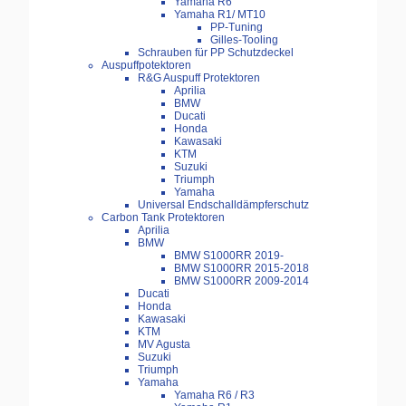
Yamaha R6
Yamaha R1/ MT10
PP-Tuning
Gilles-Tooling
Schrauben für PP Schutzdeckel
Auspuffpotektoren
R&G Auspuff Protektoren
Aprilia
BMW
Ducati
Honda
Kawasaki
KTM
Suzuki
Triumph
Yamaha
Universal Endschalldämpferschutz
Carbon Tank Protektoren
Aprilia
BMW
BMW S1000RR 2019-
BMW S1000RR 2015-2018
BMW S1000RR 2009-2014
Ducati
Honda
Kawasaki
KTM
MV Agusta
Suzuki
Triumph
Yamaha
Yamaha R6 / R3