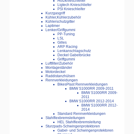
Holzknieschleifer
Ligtech Knieschliefer
PSI Knieschleifer
Kurzgasgriff
Kühler,Kühlerzubehör
Kühlerschutzgitter
Laptimer
Lenker/Griffgummi
PP-Tuning
LSL
Gilles
ARP Racing
Lenkanschlagschutz
Deckel Gabelbrücke
Griffgummi
Luftfilter/Zubehör
Montageständer
Motordeckel
Raddistanzhülsen
Rennverkleidungen
BikesPlast Rennverkleidungen
BMW S1000RR 2009-2011
BMW S1000RR 2009-
2011
BMW S1000RR 2012-2014
BMW S1000RR 2012-
2014
Standard Rennverkleidungen
Stahlflexbremsleitungen
HEL Stahlflexbremsleitung
Sturzpads-Schwingenprotektoren
Gabel- und Schwingenprotektoren