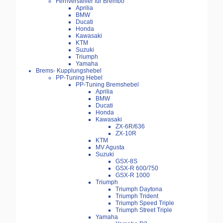
Fernversteller für Brembo
Aprilia
BMW
Ducati
Honda
Kawasaki
KTM
Suzuki
Triumph
Yamaha
Brems- Kupplungshebel
PP-Tuning Hebel
PP-Tuning Bremshebel
Aprilia
BMW
Ducati
Honda
Kawasaki
ZX-6R/636
ZX-10R
KTM
MV Agusta
Suzuki
GSX-8S
GSX-R 600/750
GSX-R 1000
Triumph
Triumph Daytona
Triumph Trident
Triumph Speed Triple
Triumph Street Triple
Yamaha