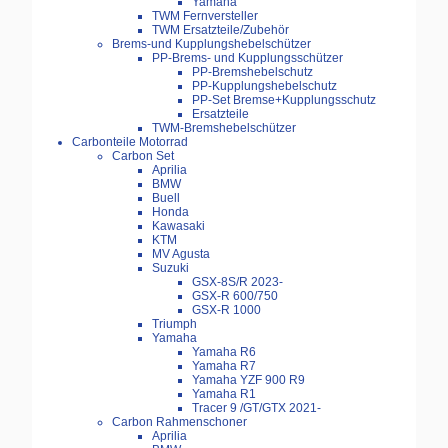
Yamaha
TWM Fernversteller
TWM Ersatzteile/Zubehör
Brems-und Kupplungshebelschützer
PP-Brems- und Kupplungsschützer
PP-Bremshebelschutz
PP-Kupplungshebelschutz
PP-Set Bremse+Kupplungsschutz
Ersatzteile
TWM-Bremshebelschützer
Carbonteile Motorrad
Carbon Set
Aprilia
BMW
Buell
Honda
Kawasaki
KTM
MV Agusta
Suzuki
GSX-8S/R 2023-
GSX-R 600/750
GSX-R 1000
Triumph
Yamaha
Yamaha R6
Yamaha R7
Yamaha YZF 900 R9
Yamaha R1
Tracer 9 /GT/GTX 2021-
Carbon Rahmenschoner
Aprilia