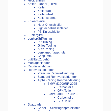
Heckrahmen
Ketten-, Räder-, Ritzel
Ketten
Kettenrad
Kettenritzel
Kettenspanner
Knieschleifer
Holz-Knieschleifer
Lightech-Knieschleifer
PSI Knieschleifer
Kühlergitter
Lenker/Griffgummi
PP-Tuning
Gilles Tooling
ARP Racing
Lenkanschlagschutz
Griffgummi
Luftfilter/Zubehör
Montageständer
Raddistanzhülsen
Rennverkleidungen
Premium Rennverkleidung
Standard Rennverkleidungen
Alpha-Racing Rennverkleidung
BMW M1000RR 2025-
Carbonteile
GFK-Teile
BMW S1000RR 2023-
Carbonteile
GFK-Teile
Sturzpads
Gabel-u. Schwingenprotektoren