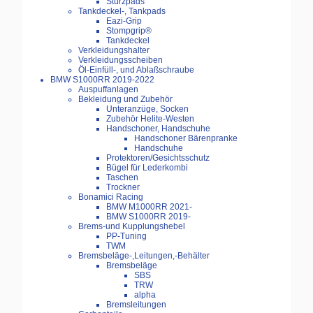
Sturzpads
Tankdeckel-, Tankpads
Eazi-Grip
Stompgrip®
Tankdeckel
Verkleidungshalter
Verkleidungsscheiben
Öl-Einfüll-, und Ablaßschraube
BMW S1000RR 2019-2022
Auspuffanlagen
Bekleidung und Zubehör
Unteranzüge, Socken
Zubehör Helite-Westen
Handschoner, Handschuhe
Handschoner Bärenpranke
Handschuhe
Protektoren/Gesichtsschutz
Bügel für Lederkombi
Taschen
Trockner
Bonamici Racing
BMW M1000RR 2021-
BMW S1000RR 2019-
Brems-und Kupplungshebel
PP-Tuning
TWM
Bremsbeläge-,Leitungen,-Behälter
Bremsbeläge
SBS
TRW
alpha
Bremsleitungen