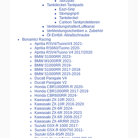
Sturzpad
Tankdeckel-Tankpads
Eazi-Grip
Stompgrip®
Tankdeckel
Carbon Tankprotektoren
Verkleidungshalter/Luftkanal
Verkleidungsscheiben u. Zubehör
Öl-Einfüll- Ablaßschraube
Bonamici Racing
Aprilia RSV4/TuonoV4 2021-
Aprilia RS660/Tuono 2020-
Aprilia RSV4/Tuono V4 2017/2020
BMW S1000RR 2023-
BMW M1000RR 2021-
BMW S1000RR 2019-
BMW S1000RR 2017-2018
BMW S1000RR 2015-2016
Ducati Panigale V4
Ducati Panigale V2
Honda CBR1000RR-R 2020-
Honda CBR1000RR 2017-2019
Honda CBR600RR 2024-
Kawasaki ZX-10R 2021-
Kawasaki ZX-10R 2016-2020
Kawasaki ZX-6R 2024-
Kawasaki ZX-6R 2019-2023
Kawasaki ZX-6R 2009-2017
Kawasaki ZX-4R/RR 2023-
Suzuki GSX-R 1000 2017-
Suzuki GSX-R 600/750 2011-
Suzuki GSX-8S/R 2023-