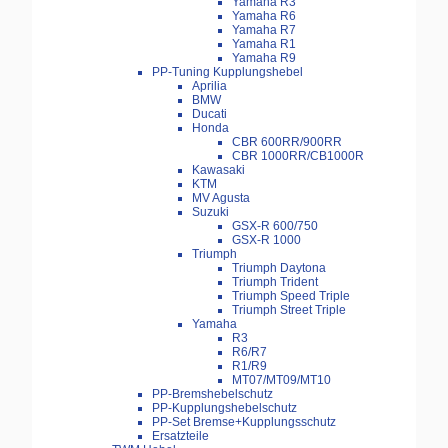
Yamaha R3
Yamaha R6
Yamaha R7
Yamaha R1
Yamaha R9
PP-Tuning Kupplungshebel
Aprilia
BMW
Ducati
Honda
CBR 600RR/900RR
CBR 1000RR/CB1000R
Kawasaki
KTM
MV Agusta
Suzuki
GSX-R 600/750
GSX-R 1000
Triumph
Triumph Daytona
Triumph Trident
Triumph Speed Triple
Triumph Street Triple
Yamaha
R3
R6/R7
R1/R9
MT07/MT09/MT10
PP-Bremshebelschutz
PP-Kupplungshebelschutz
PP-Set Bremse+Kupplungsschutz
Ersatzteile