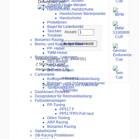
Unteranzüge, Socken
Download pdf:
Zubehör Helite-Westen
Handschoner, Handschuhe
Handschoner Bärenpranke
Handschuhe
Protektoren
Bügel für Lederkombi
Taschen
Anzahl:
Trockner
Bonamici Racing
Brems,-und Kupplungshebel
PP- Hebel
TWM-Hebel
Bremsbeläge-, Leitungen
Artikelnummer: LSL-154RS51
SBS-Beläge
2 Stück auf Lager
TRW-Beläge
Hergestellt von: LSL
Bremsleitungen
Carbonteile
Artikel 9/12
Kotflügel / Hinterradabdeckung
Rahmen-, und Schwingenschoner
Vorheriger
Zurück zur Artikelliste
Tankprotektoren
Nächster
Dashboard Protektor
Designdekor für Rennverkleidung
Fußrastenanlagen
PP-Tuning
PP517.F
PP517FRV-Full race
Gilles Tooling
ARP Racing
Bonamici Racing
Gabelbrücke
GB-Racing Protektoren