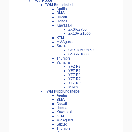
TWM Hebel
TWM Bremshebel
Aprilia
BMW
Ducati
Honda
Kawasaki
ZX6R/Z750
ZX10R/Z1000
KTM
MV Agusta
Suzuki
GSX-R 600/750
GSX-R 1000
Triumph
Yamaha
YFZ-R3
YFZ-R6
YFZ-R1
YZF-R7
YFZ-R9
MT-09
TWM Kupplungshebel
Aprilia
BMW
Ducati
Honda
Kawasaki
KTM
MV Agusta
Suzuki
Triumph