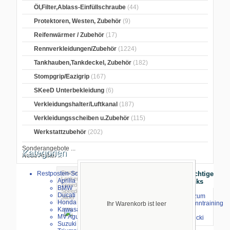
Öl,Filter,Ablass-Einfüllschraube
(44)
Protektoren, Westen, Zubehör
(9)
Reifenwärmer / Zubehör
(17)
Rennverkleidungen/Zubehör
(1224)
Tankhauben,Tankdeckel, Zubehör
(182)
Stompgrip/Eazigrip
(167)
SKeeD Unterbekleidung
(6)
Verkleidungshalter/Luftkanal
(187)
Verkleidungsscheiben u.Zubehör
(115)
Werkstattzubehör
(202)
Sonderangebote ...
Kategorien
Neue Artikel ...
Startseite
>
Lenker/Griffgummi
>
LSL
Restposten-Sonderverkauf
Wichtige
Lenker
>
LSL-Speed-Match Schellen
>
Aprilia
Links
Speed-Match Schellen Silber
> LSL
BMW
Speed-Matsch Schellen erhöht 51 mm,
Ducati
⇒ zum
Silber
Honda
Renntraining
Ihr Warenkorb ist leer
Kawasaki
mit
MV Agusta
Stecki
Suzuki
größeres Bild