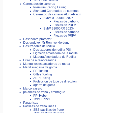
Tensor de cadena
Carenados de carreras
Premium Racing Fairing
Standard Carenados de carreras
Carenado de carreras Alpha-Racin
BMW M1000RR 2025-
Piezas de carbono
Piezas de PRFV
BMW S1000RR 2023-
Piezas de carbono
Piezas de PRFV
Dashboard protector
Designdekor für Rennverkleidung
Deslizadores de rodilla
Deslizadores de rodilla PSI
Lightech Amoladora de la rodilla
Madera Amoldadora de Rodilla
Filtro de aire/accesorios
Manguitos espaciadores de rueda
Manillar/agarre de goma
PP-Tuning
Gilles Tooling
ARP Racing
Proteccion de tope de direccion
agarre de goma
Marco trasero
palancas de freno y embrague
PP- Hebel
TWM-Hebel
Parabrisas
Pastillas de freno lineas
SBS-pastillas de freno