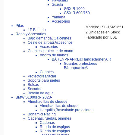
Kawasaki
Suzuki
GSX-R 1000
GSX-R 600/750
Yamaha
Accesorios
Pilas
Modelo: LSL-154SM51
LP Batterie
2 Unidades en Stock
Ropa y Accesorios
Fabricado por: LSL
Bajo demanda, Calcetines
Oeste de airbag Accesorios
Accesorios
Guantes, protector de mano
Ahorro de manos
BÄRENPRANKE®Handschoner AIR
Guantes protectores
Bärenpranke®
Guantes
Protectores/facial
Soporte para pieles
Bolsas
Secador
Botella de agua
BMW S1000RR 2023-
Almohadillas de choque
Almohadillas de choque
Horquilla,Basculante protectores
Bonamici Racing
Cadenas, ruedas, pinones
Cadenas
Rueda de espigas
Rueda de espigas