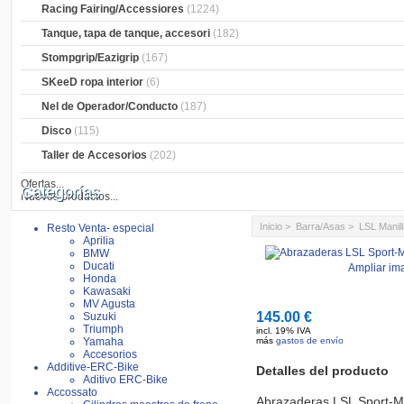
Racing Fairing/Accessiores
(1224)
Tanque, tapa de tanque, accesori
(182)
Stompgrip/Eazigrip
(167)
SKeeD ropa interior
(6)
Nel de Operador/Conducto
(187)
Disco
(115)
Taller de Accesorios
(202)
Ofertas...
Categorías
Nuevos productos...
Inicio
>
Barra/Asas
>
LSL Manil
Resto Venta- especial
Aprilia
BMW
Ducati
Ampliar im
Honda
Kawasaki
MV Agusta
145.00 €
Suzuki
Triumph
incl. 19% IVA
Yamaha
más
gastos de envío
Accesorios
Additive-ERC-Bike
Detalles del producto
Aditivo ERC-Bike
Accossato