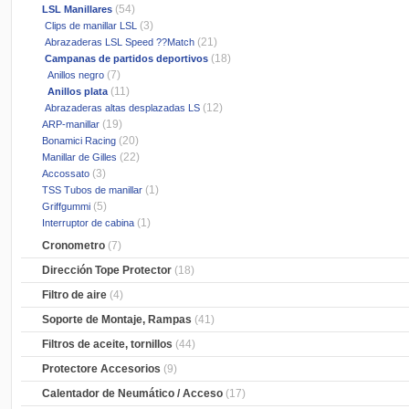
(54)
LSL Manillares
(3)
Clips de manillar LSL
(21)
Abrazaderas LSL Speed ??Match
(18)
Campanas de partidos deportivos
(7)
Anillos negro
(11)
Anillos plata
(12)
Abrazaderas altas desplazadas LS
(19)
ARP-manillar
(20)
Bonamici Racing
(22)
Manillar de Gilles
(3)
Accossato
(1)
TSS Tubos de manillar
(5)
Griffgummi
(1)
Interruptor de cabina
Cronometro
(7)
Dirección Tope Protector
(18)
Filtro de aire
(4)
Soporte de Montaje, Rampas
(41)
Filtros de aceite, tornillos
(44)
Protectore Accesorios
(9)
Calentador de Neumático / Acceso
(17)