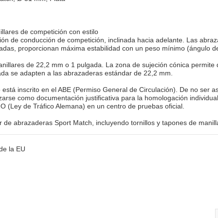
llares de competición con estilo

ón de conducción de competición, inclinada hacia adelante. Las abraza
as, proporcionan máxima estabilidad con un peso mínimo (ángulo de m
nillares de 22,2 mm o 1 pulgada. La zona de sujeción cónica permite 
ada se adapten a las abrazaderas estándar de 22,2 mm.

está inscrito en el ABE (Permiso General de Circulación). De no ser as
izarse como documentación justificativa para la homologación individual
O (Ley de Tráfico Alemana) en un centro de pruebas oficial.

r de abrazaderas Sport Match, incluyendo tornillos y tapones de manill
de la EU