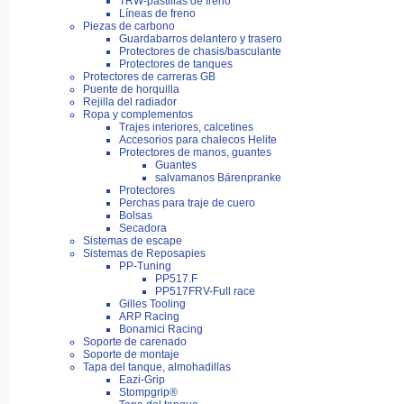
TRW-pastillas de freno
Líneas de freno
Piezas de carbono
Guardabarros delantero y trasero
Protectores de chasis/basculante
Protectores de tanques
Protectores de carreras GB
Puente de horquilla
Rejilla del radiador
Ropa y complementos
Trajes interiores, calcetines
Accesorios para chalecos Helite
Protectores de manos, guantes
Guantes
salvamanos Bärenpranke
Protectores
Perchas para traje de cuero
Bolsas
Secadora
Sistemas de escape
Sistemas de Reposapies
PP-Tuning
PP517.F
PP517FRV-Full race
Gilles Tooling
ARP Racing
Bonamici Racing
Soporte de carenado
Soporte de montaje
Tapa del tanque, almohadillas
Eazi-Grip
Stompgrip®