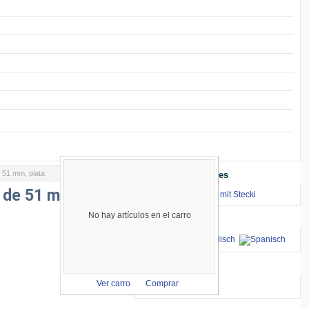
 51 mm, plata
Enlaces Importantes
 de 51 mm,
⇒ zum Renntraining mit Stecki
No hay artículos en el carro
Idiomas
aceptamos
Ver carro
Comprar