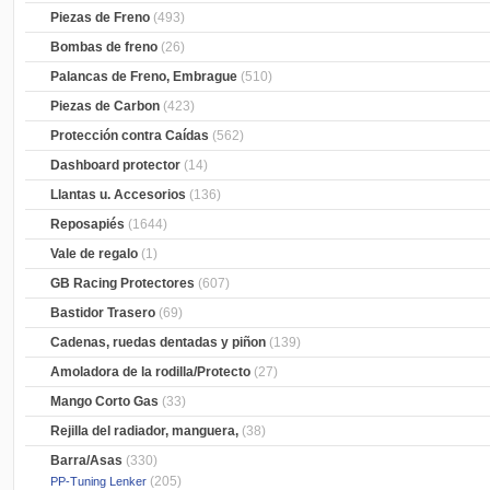
Piezas de Freno
(493)
Bombas de freno
(26)
Palancas de Freno, Embrague
(510)
Piezas de Carbon
(423)
Protección contra Caídas
(562)
Dashboard protector
(14)
Llantas u. Accesorios
(136)
Reposapiés
(1644)
Vale de regalo
(1)
GB Racing Protectores
(607)
Bastidor Trasero
(69)
Cadenas, ruedas dentadas y piñon
(139)
Amoladora de la rodilla/Protecto
(27)
Mango Corto Gas
(33)
Rejilla del radiador, manguera,
(38)
Barra/Asas
(330)
(205)
PP-Tuning Lenker