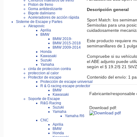
Cilindros maestros de freno
Piston de freno
Goma antideslizante
Descripción general
Bigote daliniano
Aceleradores de acción rápida
Sport Match: los semimani
Sisteme de Escape y Partes
Semisolas para una posici
Akrapovic
cuidadosamente mecanizad
Aprilia
BMW
BMW 2019-
Este producto requiere ma
BMW 2015-2018
semimanillares de 1 pulg
BMW 2009-2014
Honda
Compruebe si su vehículo 
Kawasaki
Suzuki
el ABE adjunto puede util
Yamaha
según el § 19.2/§ 21 StVZ
cinta de proteccion contra
proteccion al calor
Contenido del envío: 1 pa
Protector de escape
Protección de escape universal
R & G racing escape protector
BMW
Fabricante/responsable 
Kawasaki
Soporte de Escape
R&G Racing
Suzuki
Download pdf:
Yamaha
Yamaha R6
CNC
Aprilia
BMW
Honda