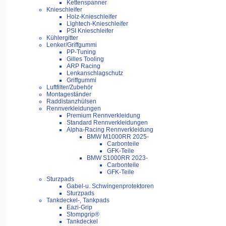
Kettenspanner
Knieschleifer
Holz-Knieschleifer
Lightech-Knieschleifer
PSI Knieschleifer
Kühlergitter
Lenker/Griffgummi
PP-Tuning
Gilles Tooling
ARP Racing
Lenkanschlagschutz
Griffgummi
Luftfilter/Zubehör
Montageständer
Raddistanzhülsen
Rennverkleidungen
Premium Rennverkleidung
Standard Rennverkleidungen
Alpha-Racing Rennverkleidung
BMW M1000RR 2025-
Carbonteile
GFK-Teile
BMW S1000RR 2023-
Carbonteile
GFK-Teile
Sturzpads
Gabel-u. Schwingenprotektoren
Sturzpads
Tankdeckel-, Tankpads
Eazi-Grip
Stompgrip®
Tankdeckel