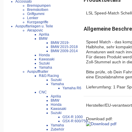
Accossato
Bremspumpen
Bremskolben
LSL Speed-Match Schell
Griffgummi
Lenker
Kurzgasgriffe
Auspuffanlagen u. Teile
Allgemeine Beschre
Akrapovic
Aprilia
BMW
Speed Match - das kompa
BMW 2019-
Halbhohe, sehr kompakte
BMW 2015-2018
BMW 2009-2014
Armaturen weit nach inn
Honda
Für dieses Produkt werd
Kawasaki
Zoll-Stummel auch in di
Suzuki
Yamaha
Bitte prüfe, ob Dein Fah
Auspuffhalter
R&G Racing
eine Einzelabnahme gem.
Suzuki
Yamaha
Lieferumfang: 1 Paar Sp
Yamaha R6
CNC
Aprilia
BMW
Honda
Hersteller/EU-verantwort
Kawasaki
Suzuki
GSX-R 1000
Download pdf:
GSX-R 600/750
Yamaha
Zubehör