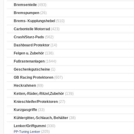
Bremsenteile
(493)
Bremspumpen
(26)
Brems- Kupplungshebel
(510)
Carbonteile Motorrad
(423)
Crash/Sturz-Pads
(562)
Dashboard Protektor
(14)
Felgen u. Zubehör
(136)
Fußrastenanlagen
(1644)
Geschenkgutscheine
(1)
GB Racing Protektoren
(607)
Heckrahmen
(69)
Ketten,-Räder,-Ritzel,Zubehör
(139)
Knieschleifer/Protektoren
(27)
Kurzgasgriffe
(33)
Kühlergitter,-Schlauch, Behälter
(38)
Lenker/Griffgummi
(330)
(205)
PP-Tuning Lenker