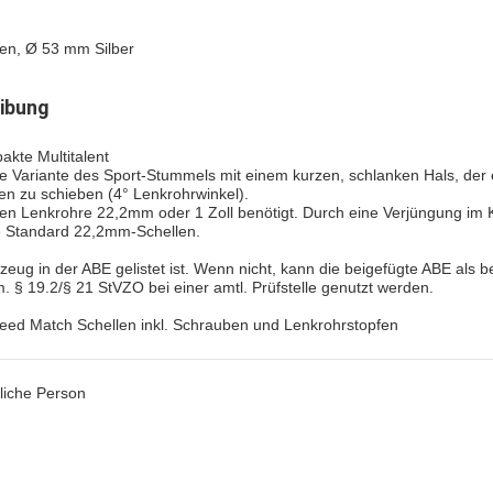
en, Ø 53 mm Silber
ibung
kte Multitalent
 Variante des Sport-Stummels mit einem kurzen, schlanken Hals, der e
en zu schieben (4° Lenkrohrwinkel).
en Lenkrohre 22,2mm oder 1 Zoll benötigt. Durch eine Verjüngung im
e Standard 22,2mm-Schellen.
rzeug in der ABE gelistet ist. Wenn nicht, kann die beigefügte ABE als b
 § 19.2/§ 21 StVZO bei einer amtl. Prüfstelle genutzt werden.
eed Match Schellen inkl. Schrauben und Lenkrohrstopfen
liche Person