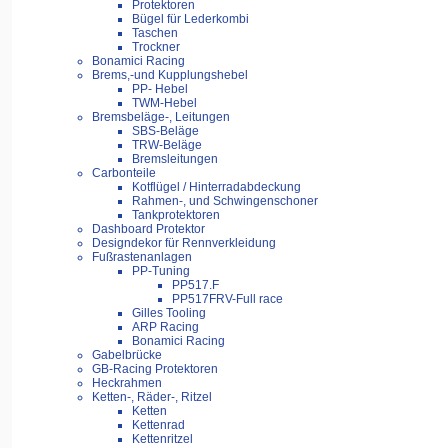
Protektoren
Bügel für Lederkombi
Taschen
Trockner
Bonamici Racing
Brems,-und Kupplungshebel
PP- Hebel
TWM-Hebel
Bremsbeläge-, Leitungen
SBS-Beläge
TRW-Beläge
Bremsleitungen
Carbonteile
Kotflügel / Hinterradabdeckung
Rahmen-, und Schwingenschoner
Tankprotektoren
Dashboard Protektor
Designdekor für Rennverkleidung
Fußrastenanlagen
PP-Tuning
PP517.F
PP517FRV-Full race
Gilles Tooling
ARP Racing
Bonamici Racing
Gabelbrücke
GB-Racing Protektoren
Heckrahmen
Ketten-, Räder-, Ritzel
Ketten
Kettenrad
Kettenritzel