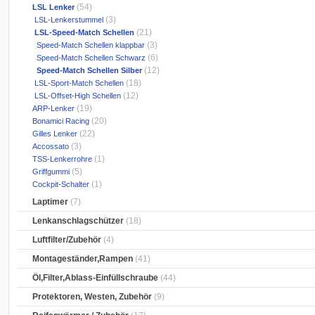
(54)
LSL Lenker
(3)
LSL-Lenkerstummel
(21)
LSL-Speed-Match Schellen
(3)
Speed-Match Schellen klappbar
(6)
Speed-Match Schellen Schwarz
(12)
Speed-Match Schellen Silber
(18)
LSL-Sport-Match Schellen
(12)
LSL-Offset-High Schellen
(19)
ARP-Lenker
(20)
Bonamici Racing
(22)
Gilles Lenker
(3)
Accossato
(1)
TSS-Lenkerrohre
(5)
Griffgummi
(1)
Cockpit-Schalter
Laptimer
(7)
Lenkanschlagschützer
(18)
Luftfilter/Zubehör
(4)
Montageständer,Rampen
(41)
Öl,Filter,Ablass-Einfüllschraube
(44)
Protektoren, Westen, Zubehör
(9)