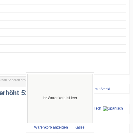
sch Schellen erhöht 53 mm,
Wichtige Links
⇒ zum Renntraining mit Stecki
erhöht 53 mm,
Ihr Warenkorb ist leer
Sprachen
wir akzeptieren
Warenkorb anzeigen
Kasse