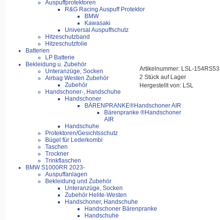
Auspuffprotektoren
R&G Racing Auspuff Protektor
BMW
Kawasaki
Universal Auspuffschutz
Hitzeschutzband
Hitzeschutzfolie
Batterien
LP Batterie
Bekleidung u. Zubehör
Artikelnummer: LSL-154RS53
Unteranzüge, Socken
2 Stück auf Lager
Airbag Westen Zubehör
Zubehör
Hergestellt von: LSL
Handschoner-, Handschuhe
Handschoner
BÄRENPRANKE®Handschoner AIR
Bärenpranke ®Handschoner
AIR
Handschuhe
Protektoren/Gesichtsschutz
Bügel für Lederkombi
Taschen
Trockner
Trinkflaschen
BMW S1000RR 2023-
Auspuffanlagen
Bekleidung und Zubehör
Unteranzüge, Socken
Zubehör Helite-Westen
Handschoner, Handschuhe
Handschoner Bärenpranke
Handschuhe