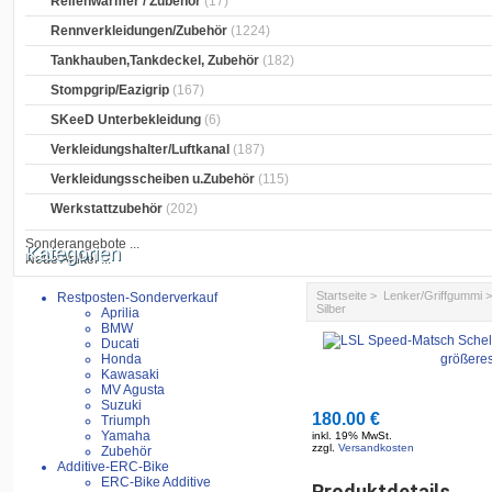
Reifenwärmer / Zubehör
(17)
Rennverkleidungen/Zubehör
(1224)
Tankhauben,Tankdeckel, Zubehör
(182)
Stompgrip/Eazigrip
(167)
SKeeD Unterbekleidung
(6)
Verkleidungshalter/Luftkanal
(187)
Verkleidungsscheiben u.Zubehör
(115)
Werkstattzubehör
(202)
Sonderangebote ...
Kategorien
Neue Artikel ...
Startseite
>
Lenker/Griffgummi
Restposten-Sonderverkauf
Silber
Aprilia
BMW
Ducati
Honda
größeres
Kawasaki
MV Agusta
Suzuki
180.00 €
Triumph
Yamaha
inkl. 19% MwSt.
zzgl.
Versandkosten
Zubehör
Additive-ERC-Bike
ERC-Bike Additive
Produktdetails