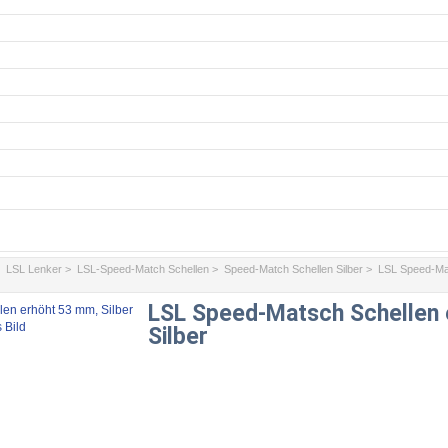
>
LSL Lenker
>
LSL-Speed-Match Schellen
>
Speed-Match Schellen Silber
> LSL Speed-Mat
LSL Speed-Matsch Schellen 
 Bild
Silber