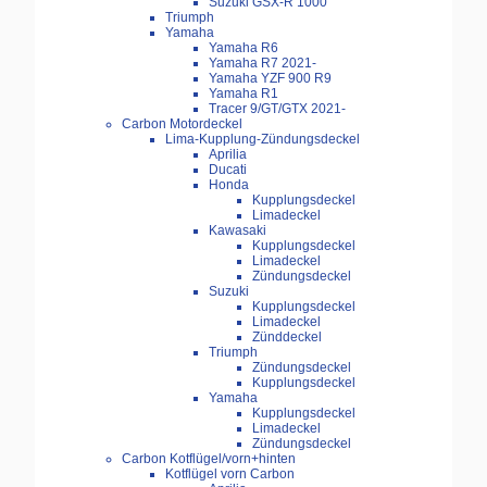
Suzuki GSX-R 1000
Triumph
Yamaha
Yamaha R6
Yamaha R7 2021-
Yamaha YZF 900 R9
Yamaha R1
Tracer 9/GT/GTX 2021-
Carbon Motordeckel
Lima-Kupplung-Zündungsdeckel
Aprilia
Ducati
Honda
Kupplungsdeckel
Limadeckel
Kawasaki
Kupplungsdeckel
Limadeckel
Zündungsdeckel
Suzuki
Kupplungsdeckel
Limadeckel
Zünddeckel
Triumph
Zündungsdeckel
Kupplungsdeckel
Yamaha
Kupplungsdeckel
Limadeckel
Zündungsdeckel
Carbon Kotflügel/vorn+hinten
Kotflügel vorn Carbon