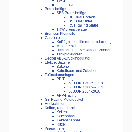
TWM
alpha racing
Bremsbeläge
SBS-Bremsbeläge
DC Dual Carbon
DS Dual Sinter
RST Racing Sinter
TRW Bremsbeläge
Bremsen Kleinteile
Carbonteile
Kotflügel und Hinterradabdeckung
Motordeckel
Rahmen- und Schwingenschoner
Tankprotektoren
Deckel ABS-Druckmodulator
Elektrik/Batterie
Batterie
Kabelbaum und Zubehör
Fußrastenanlagen
PP-Tuning
S1000RR 2015-2018
S1000RR 2009-2014
S1000R 2014-2016
ARP-Racing
GB-Racing Motordeckel
Heckrahmen
Ketten,-räder,-ritzel
Ketten
Kettenräder
Kettenspanner
Ritzel
Knieschleifer