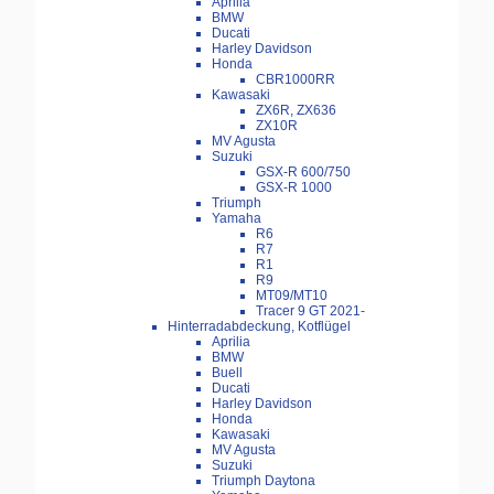
Aprilia
BMW
Ducati
Harley Davidson
Honda
CBR1000RR
Kawasaki
ZX6R, ZX636
ZX10R
MV Agusta
Suzuki
GSX-R 600/750
GSX-R 1000
Triumph
Yamaha
R6
R7
R1
R9
MT09/MT10
Tracer 9 GT 2021-
Hinterradabdeckung, Kotflügel
Aprilia
BMW
Buell
Ducati
Harley Davidson
Honda
Kawasaki
MV Agusta
Suzuki
Triumph Daytona