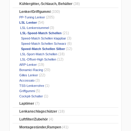
Kühlergitter,-Schlauch, Behälter
(38)
Lenker/Griffgummi
(330)
(205)
PP-Tuning Lenker
(54)
LSL Lenker
(3)
LSL-Lenkerstummel
(21)
LSL-Speed-Match Schellen
(3)
Speed-Match Schellen klappbar
(6)
Speed-Match Schellen Schwarz
(12)
Speed-Match Schellen Silber
(18)
LSL-Sport-Match Schellen
(12)
LSL-Offset-High Schellen
(19)
ARP-Lenker
(20)
Bonamici Racing
(22)
Gilles Lenker
(3)
Accossato
(1)
TSS-Lenkerrohre
(5)
Griffgummi
(1)
Cockpit-Schalter
Laptimer
(7)
Lenkanschlagschützer
(18)
Luftfilter/Zubehör
(4)
Montageständer,Rampen
(41)