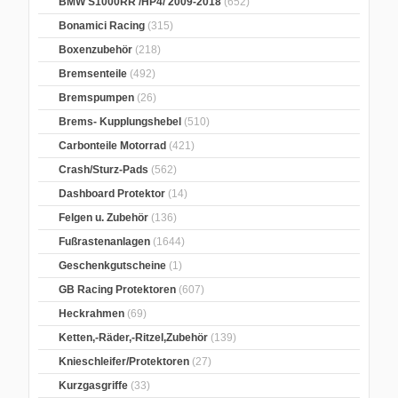
BMW S1000RR /HP4/ 2009-2018
(652)
Bonamici Racing
(315)
Boxenzubehör
(218)
Bremsenteile
(492)
Bremspumpen
(26)
Brems- Kupplungshebel
(510)
Carbonteile Motorrad
(421)
Crash/Sturz-Pads
(562)
Dashboard Protektor
(14)
Felgen u. Zubehör
(136)
Fußrastenanlagen
(1644)
Geschenkgutscheine
(1)
GB Racing Protektoren
(607)
Heckrahmen
(69)
Ketten,-Räder,-Ritzel,Zubehör
(139)
Knieschleifer/Protektoren
(27)
Kurzgasgriffe
(33)