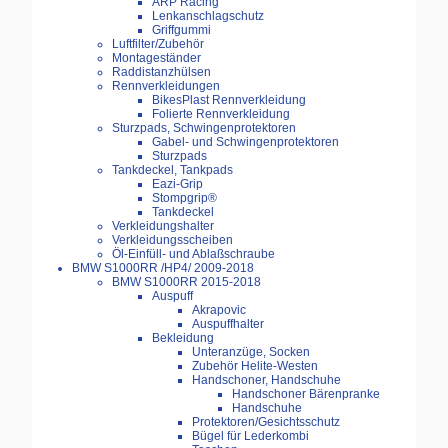
ARP Racing
Lenkanschlagschutz
Griffgummi
Luftfilter/Zubehör
Montageständer
Raddistanzhülsen
Rennverkleidungen
BikesPlast Rennverkleidung
Folierte Rennverkleidung
Sturzpads, Schwingenprotektoren
Gabel- und Schwingenprotektoren
Sturzpads
Tankdeckel, Tankpads
Eazi-Grip
Stompgrip®
Tankdeckel
Verkleidungshalter
Verkleidungsscheiben
Öl-Einfüll- und Ablaßschraube
BMW S1000RR /HP4/ 2009-2018
BMW S1000RR 2015-2018
Auspuff
Akrapovic
Auspuffhalter
Bekleidung
Unteranzüge, Socken
Zubehör Helite-Westen
Handschoner, Handschuhe
Handschoner Bärenpranke
Handschuhe
Protektoren/Gesichtsschutz
Bügel für Lederkombi