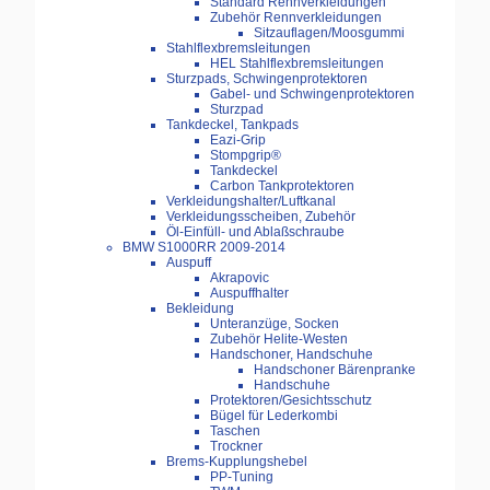
Standard Rennverkleidungen
Zubehör Rennverkleidungen
Sitzauflagen/Moosgummi
Stahlflexbremsleitungen
HEL Stahlflexbremsleitungen
Sturzpads, Schwingenprotektoren
Gabel- und Schwingenprotektoren
Sturzpad
Tankdeckel, Tankpads
Eazi-Grip
Stompgrip®
Tankdeckel
Carbon Tankprotektoren
Verkleidungshalter/Luftkanal
Verkleidungsscheiben, Zubehör
Öl-Einfüll- und Ablaßschraube
BMW S1000RR 2009-2014
Auspuff
Akrapovic
Auspuffhalter
Bekleidung
Unteranzüge, Socken
Zubehör Helite-Westen
Handschoner, Handschuhe
Handschoner Bärenpranke
Handschuhe
Protektoren/Gesichtsschutz
Bügel für Lederkombi
Taschen
Trockner
Brems-Kupplungshebel
PP-Tuning