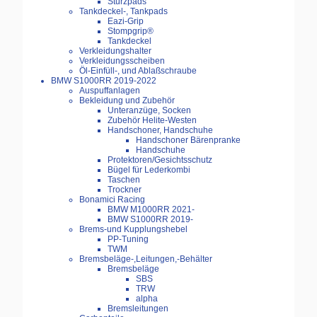
Sturzpads
Tankdeckel-, Tankpads
Eazi-Grip
Stompgrip®
Tankdeckel
Verkleidungshalter
Verkleidungsscheiben
Öl-Einfüll-, und Ablaßschraube
BMW S1000RR 2019-2022
Auspuffanlagen
Bekleidung und Zubehör
Unteranzüge, Socken
Zubehör Helite-Westen
Handschoner, Handschuhe
Handschoner Bärenpranke
Handschuhe
Protektoren/Gesichtsschutz
Bügel für Lederkombi
Taschen
Trockner
Bonamici Racing
BMW M1000RR 2021-
BMW S1000RR 2019-
Brems-und Kupplungshebel
PP-Tuning
TWM
Bremsbeläge-,Leitungen,-Behälter
Bremsbeläge
SBS
TRW
alpha
Bremsleitungen