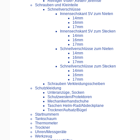
Reiniger Visier-,Ketten-,Bremse
Schrauben und Kleinteile
Schnellverschlüsse
Innensechskant SV zum Nieten
14mm
16mm
17mm
Innensechskant SV zum Stecken
14mm
16mm
17mm
Schnellverschlüsse zum Nieten
14mm
16mm
17mm
Schnellverschlüsse zum Stecken
14mm
16mm
17mm
Schrauben Verkleidungsscheiben
Schutzkleidung
Unteranzüge, Socken
Schutzwesten/Protektoren
Mechanikerhandschuhe
Taschen Helm-Rad/Abdeckplane
Trockner/Aufsatz/Bügel
Startnummern
Tankschaum
Thermometer
Trockner
Uhren/Messgeräte
Werkzeug