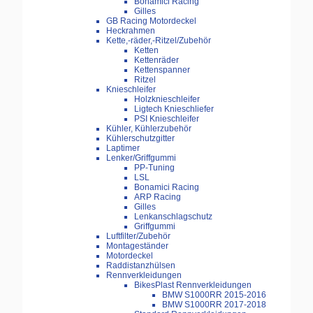
Bonamici Racing
Gilles
GB Racing Motordeckel
Heckrahmen
Kette,-räder,-Ritzel/Zubehör
Ketten
Kettenräder
Kettenspanner
Ritzel
Knieschleifer
Holzknieschleifer
Ligtech Knieschliefer
PSI Knieschleifer
Kühler, Kühlerzubehör
Kühlerschutzgitter
Laptimer
Lenker/Griffgummi
PP-Tuning
LSL
Bonamici Racing
ARP Racing
Gilles
Lenkanschlagschutz
Griffgummi
Luftfilter/Zubehör
Montageständer
Motordeckel
Raddistanzhülsen
Rennverkleidungen
BikesPlast Rennverkleidungen
BMW S1000RR 2015-2016
BMW S1000RR 2017-2018