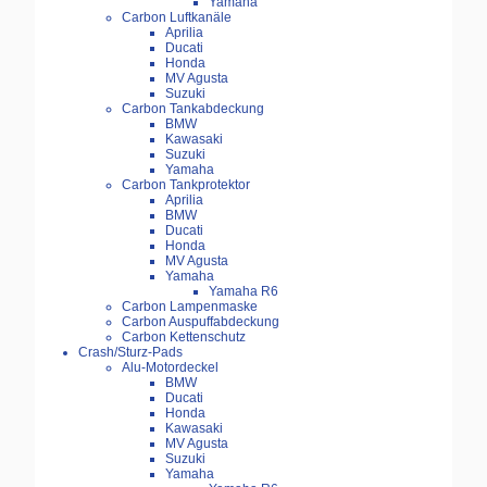
Yamaha
Carbon Luftkanäle
Aprilia
Ducati
Honda
MV Agusta
Suzuki
Carbon Tankabdeckung
BMW
Kawasaki
Suzuki
Yamaha
Carbon Tankprotektor
Aprilia
BMW
Ducati
Honda
MV Agusta
Yamaha
Yamaha R6
Carbon Lampenmaske
Carbon Auspuffabdeckung
Carbon Kettenschutz
Crash/Sturz-Pads
Alu-Motordeckel
BMW
Ducati
Honda
Kawasaki
MV Agusta
Suzuki
Yamaha