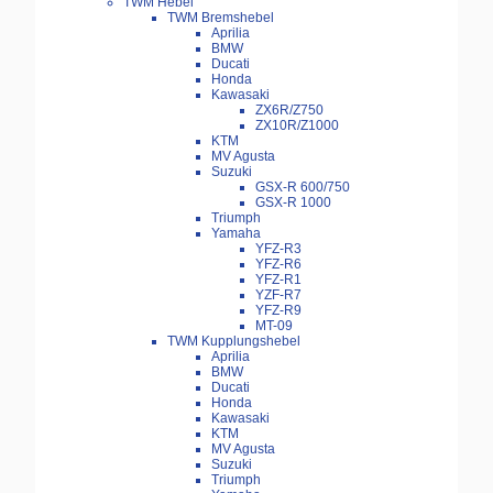
TWM Hebel
TWM Bremshebel
Aprilia
BMW
Ducati
Honda
Kawasaki
ZX6R/Z750
ZX10R/Z1000
KTM
MV Agusta
Suzuki
GSX-R 600/750
GSX-R 1000
Triumph
Yamaha
YFZ-R3
YFZ-R6
YFZ-R1
YZF-R7
YFZ-R9
MT-09
TWM Kupplungshebel
Aprilia
BMW
Ducati
Honda
Kawasaki
KTM
MV Agusta
Suzuki
Triumph