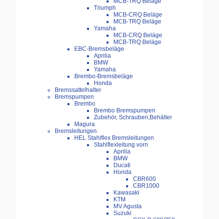
MCB-TRQ Beläge
Triumph
MCB-CRQ Beläge
MCB-TRQ Beläge
Yamaha
MCB-CRQ Beläge
MCB-TRQ Beläge
EBC-Bremsbeläge
Aprilia
BMW
Yamaha
Brembo-Bremsbeläge
Honda
Bremssattelhalter
Bremspumpen
Brembo
Brembo Bremspumpen
Zubehör, Schrauben,Behälter
Magura
Bremsleitungen
HEL Stahlflex Bremsleitungen
Stahlflexleitung vorn
Aprilia
BMW
Ducati
Honda
CBR600
CBR1000
Kawasaki
KTM
MV Agusta
Suzuki