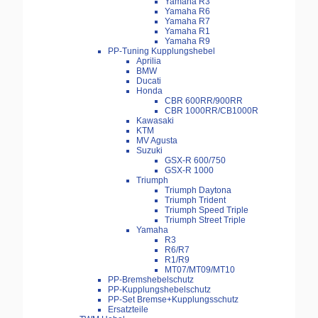
Yamaha R3
Yamaha R6
Yamaha R7
Yamaha R1
Yamaha R9
PP-Tuning Kupplungshebel
Aprilia
BMW
Ducati
Honda
CBR 600RR/900RR
CBR 1000RR/CB1000R
Kawasaki
KTM
MV Agusta
Suzuki
GSX-R 600/750
GSX-R 1000
Triumph
Triumph Daytona
Triumph Trident
Triumph Speed Triple
Triumph Street Triple
Yamaha
R3
R6/R7
R1/R9
MT07/MT09/MT10
PP-Bremshebelschutz
PP-Kupplungshebelschutz
PP-Set Bremse+Kupplungsschutz
Ersatzteile