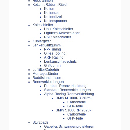
Heckrahmen
Ketten-, Räder-, Ritzel
Ketten
Kettenrad
Kettenritzel
Kettenspanner
Knieschleifer
Holz-Knieschleifer
Lightech-Knieschleifer
PSI Knieschleifer
Kühlergitter
Lenker/Griffgummi
PP-Tuning
Gilles Tooling
ARP Racing
Lenkanschlagschutz
Griffgummi
Luftfilter/Zubehör
Montageständer
Raddistanzhülsen
Rennverkleidungen
Premium Rennverkleidung
Standard Rennverkleidungen
Alpha-Racing Rennverkleidung
BMW M1000RR 2025-
Carbonteile
GFK-Teile
BMW S1000RR 2023-
Carbonteile
GFK-Teile
Sturzpads
Gabel-u. Schwingenprotektoren