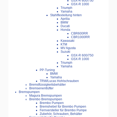
GSX-R 600/750
GSX-R 1000
Triumph
Yamaha
Stahlflexleitung hinten
Aprilia
BMW
Ducati
Honda
CBR600RR
CBR1000RR
Kawasaki
KTM
MV Agusta
Suzuki
GSX-R 600/750
GSX-R 1000
Triumph
Yamaha
PP-Tuning
BMW
Yamaha
TRW/Lucas Hohlschrauben
Bremsflüssigkeitsbehälter
Bremsenentlüfter
Bremspumpen
Magura Bremspumpen
Brembo Bremspumpen
Brembo Pumpen
Bremshebel für Brembo Pumpen
Fernversteller für Brembo Pumpe
Zubehör, Schrauben, Behälter