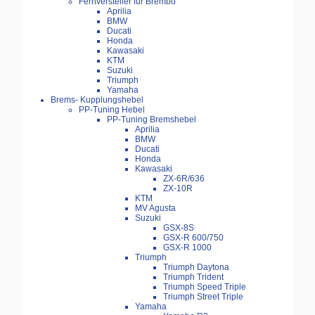
Fernversteller für Brembo
Aprilia
BMW
Ducati
Honda
Kawasaki
KTM
Suzuki
Triumph
Yamaha
Brems- Kupplungshebel
PP-Tuning Hebel
PP-Tuning Bremshebel
Aprilia
BMW
Ducati
Honda
Kawasaki
ZX-6R/636
ZX-10R
KTM
MV Agusta
Suzuki
GSX-8S
GSX-R 600/750
GSX-R 1000
Triumph
Triumph Daytona
Triumph Trident
Triumph Speed Triple
Triumph Street Triple
Yamaha