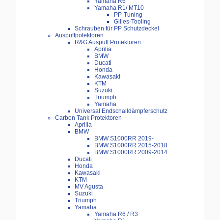
Yamaha R6
Yamaha R1/ MT10
PP-Tuning
Gilles-Tooling
Schrauben für PP Schutzdeckel
Auspuffpotektoren
R&G Auspuff Protektoren
Aprilia
BMW
Ducati
Honda
Kawasaki
KTM
Suzuki
Triumph
Yamaha
Universal Endschalldämpferschutz
Carbon Tank Protektoren
Aprilia
BMW
BMW S1000RR 2019-
BMW S1000RR 2015-2018
BMW S1000RR 2009-2014
Ducati
Honda
Kawasaki
KTM
MV Agusta
Suzuki
Triumph
Yamaha
Yamaha R6 / R3