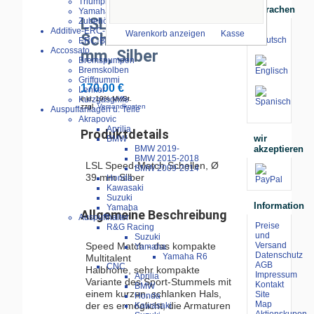
Triumph
Sprachen
Yamaha
LSL Speed-Matsch
Zubehör
Additive-ERC-Bike
Warenkorb anzeigen
Kasse
Schellen erhöht 39
ERC-Bike Additive
Accossato
mm, Silber
Bremspumpen
Bremskolben
Griffgummi
170.00 €
Lenker
Kurzgasgriffe
inkl. 19% MwSt.
zzgl.
Versandkosten
Auspuffanlagen u. Teile
Akrapovic
Aprilia
Produktdetails
wir
BMW
akzeptieren
BMW 2019-
BMW 2015-2018
LSL Speed-Match Schellen, Ø
BMW 2009-2014
39 mm Silber
Honda
Kawasaki
Suzuki
Information
Yamaha
Allgemeine Beschreibung
Auspuffhalter
Preise
R&G Racing
und
Suzuki
Speed Match - das kompakte
Versand
Yamaha
Datenschutz
Yamaha R6
Multitalent
AGB
CNC
Halbhohe, sehr kompakte
Impressum
Aprilia
Variante des Sport-Stummels mit
Kontakt
BMW
einem kurzen, schlanken Hals,
Site
Honda
Map
der es ermöglicht, die Armaturen
Kawasaki
Aktionskupon