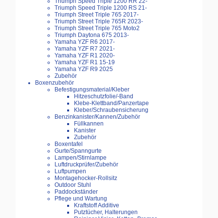
Triumph Speed Triple 1200 RR 22-
Triumph Speed Triple 1200 RS 21-
Triumph Street Triple 765 2017-
Triumph Street Triple 765R 2023-
Triumph Street Triple 765 Moto2
Triumph Daytona 675 2013-
Yamaha YZF R6 2017-
Yamaha YZF R7 2021-
Yamaha YZF R1 2020-
Yamaha YZF R1 15-19
Yamaha YZF R9 2025
Zubehör
Boxenzubehör
Befestigungsmaterial/Kleber
Hitzeschutzfolie/-Band
Klebe-Klettband/Panzertape
Kleber/Schraubensicherung
Benzinkanister/Kannen/Zubehör
Füllkannen
Kanister
Zubehör
Boxentafel
Gurte/Spanngurte
Lampen/Stirnlampe
Luftdruckprüfer/Zubehör
Luftpumpen
Montagehocker-Rollsitz
Outdoor Stuhl
Paddockständer
Pflege und Wartung
Kraftstoff Additive
Putztücher, Halterungen