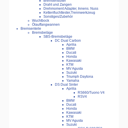
Bremsentlüfter
Draht und Zangen
Drehmoment Adapter, Innens. Nuss
Kettenfluchttester,Trennwerkzeug
Sonstiges/Zubehör
Wuchtbock
Ölauffangwannen
Bremsenteile
Bremsbeläge
SBS-Bremsbeläge
DC Dual Carbon
Aprilia
BMW
Ducati
Honda
Kawasaki
KTM
MV Agusta
Suzuki
Triumph Daytona
Yamaha
DS Dual Sinter
Aprilia
RS660/Tuono V4
RSV4
BMW
Ducati
Honda
Kawasaki
KTM
MV Agusta
Suzuki