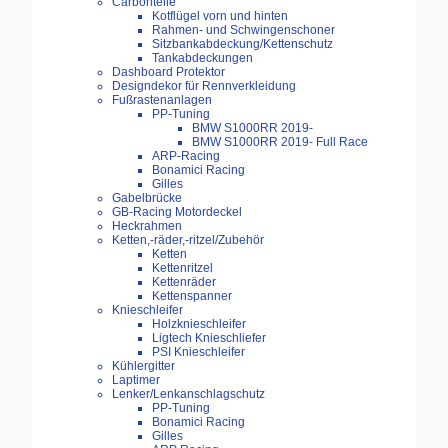
Carbonteile
Kotflügel vorn und hinten
Rahmen- und Schwingenschoner
Sitzbankabdeckung/Kettenschutz
Tankabdeckungen
Dashboard Protektor
Designdekor für Rennverkleidung
Fußrastenanlagen
PP-Tuning
BMW S1000RR 2019-
BMW S1000RR 2019- Full Race
ARP-Racing
Bonamici Racing
Gilles
Gabelbrücke
GB-Racing Motordeckel
Heckrahmen
Ketten,-räder,-ritzel/Zubehör
Ketten
Kettenritzel
Kettenräder
Kettenspanner
Knieschleifer
Holzknieschleifer
Ligtech Knieschliefer
PSI Knieschleifer
Kühlergitter
Laptimer
Lenker/Lenkanschlagschutz
PP-Tuning
Bonamici Racing
Gilles