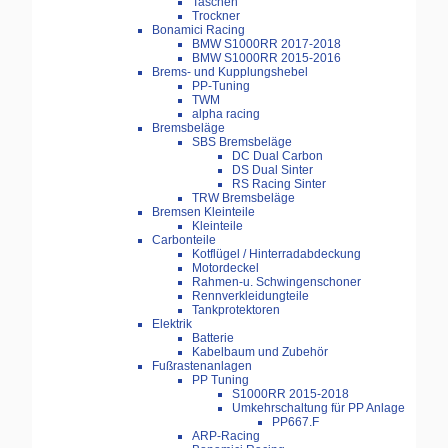
Taschen
Trockner
Bonamici Racing
BMW S1000RR 2017-2018
BMW S1000RR 2015-2016
Brems- und Kupplungshebel
PP-Tuning
TWM
alpha racing
Bremsbeläge
SBS Bremsbeläge
DC Dual Carbon
DS Dual Sinter
RS Racing Sinter
TRW Bremsbeläge
Bremsen Kleinteile
Kleinteile
Carbonteile
Kotflügel / Hinterradabdeckung
Motordeckel
Rahmen-u. Schwingenschoner
Rennverkleidungteile
Tankprotektoren
Elektrik
Batterie
Kabelbaum und Zubehör
Fußrastenanlagen
PP Tuning
S1000RR 2015-2018
Umkehrschaltung für PP Anlage
PP667.F
ARP-Racing