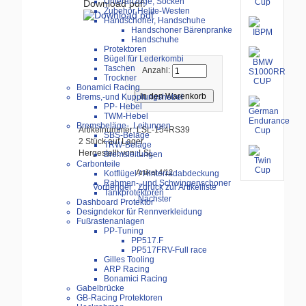
Unteranzüge, Socken
Download pdf:
Zubehör Helite-Westen
Handschoner, Handschuhe
Handschoner Bärenpranke
Handschuhe
Protektoren
Bügel für Lederkombi
Taschen
Anzahl:
Trockner
Bonamici Racing
Brems,-und Kupplungshebel
PP- Hebel
TWM-Hebel
Bremsbeläge-, Leitungen
Artikelnummer: LSL-154RS39
SBS-Beläge
2 Stück auf Lager
TRW-Beläge
Hergestellt von: LSL
Bremsleitungen
Carbonteile
Artikel 4/12
Kotflügel / Hinterradabdeckung
Rahmen-, und Schwingenschoner
Vorheriger
Zurück zur Artikelliste
Tankprotektoren
Nächster
Dashboard Protektor
Designdekor für Rennverkleidung
Fußrastenanlagen
PP-Tuning
PP517.F
PP517FRV-Full race
Gilles Tooling
ARP Racing
Bonamici Racing
Gabelbrücke
GB-Racing Protektoren