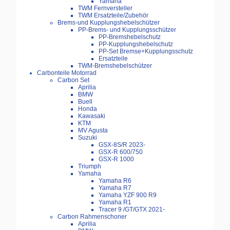
Yamaha
TWM Fernversteller
TWM Ersatzteile/Zubehör
Brems-und Kupplungshebelschützer
PP-Brems- und Kupplungsschützer
PP-Bremshebelschutz
PP-Kupplungshebelschutz
PP-Set Bremse+Kupplungsschutz
Ersatzteile
TWM-Bremshebelschützer
Carbonteile Motorrad
Carbon Set
Aprilia
BMW
Buell
Honda
Kawasaki
KTM
MV Agusta
Suzuki
GSX-8S/R 2023-
GSX-R 600/750
GSX-R 1000
Triumph
Yamaha
Yamaha R6
Yamaha R7
Yamaha YZF 900 R9
Yamaha R1
Tracer 9 /GT/GTX 2021-
Carbon Rahmenschoner
Aprilia