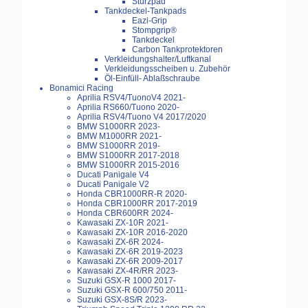
Sturzpad
Tankdeckel-Tankpads
Eazi-Grip
Stompgrip®
Tankdeckel
Carbon Tankprotektoren
Verkleidungshalter/Luftkanal
Verkleidungsscheiben u. Zubehör
Öl-Einfüll- Ablaßschraube
Bonamici Racing
Aprilia RSV4/TuonoV4 2021-
Aprilia RS660/Tuono 2020-
Aprilia RSV4/Tuono V4 2017/2020
BMW S1000RR 2023-
BMW M1000RR 2021-
BMW S1000RR 2019-
BMW S1000RR 2017-2018
BMW S1000RR 2015-2016
Ducati Panigale V4
Ducati Panigale V2
Honda CBR1000RR-R 2020-
Honda CBR1000RR 2017-2019
Honda CBR600RR 2024-
Kawasaki ZX-10R 2021-
Kawasaki ZX-10R 2016-2020
Kawasaki ZX-6R 2024-
Kawasaki ZX-6R 2019-2023
Kawasaki ZX-6R 2009-2017
Kawasaki ZX-4R/RR 2023-
Suzuki GSX-R 1000 2017-
Suzuki GSX-R 600/750 2011-
Suzuki GSX-8S/R 2023-