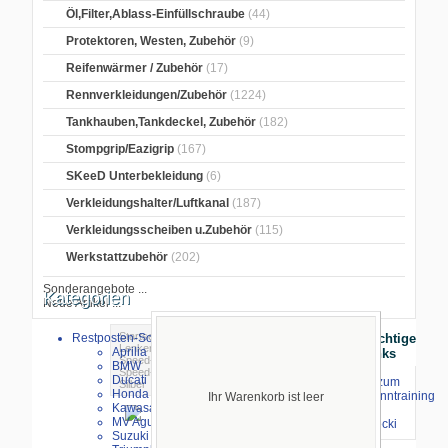
Öl,Filter,Ablass-Einfüllschraube
(44)
Protektoren, Westen, Zubehör
(9)
Reifenwärmer / Zubehör
(17)
Rennverkleidungen/Zubehör
(1224)
Tankhauben,Tankdeckel, Zubehör
(182)
Stompgrip/Eazigrip
(167)
SKeeD Unterbekleidung
(6)
Verkleidungshalter/Luftkanal
(187)
Verkleidungsscheiben u.Zubehör
(115)
Werkstattzubehör
(202)
Sonderangebote ...
Kategorien
Neue Artikel ...
Startseite
>
Lenker/Griffgummi
>
LSL
Restposten-Sonderverkauf
Wichtige
Lenker
>
LSL-Speed-Match Schellen
>
Aprilia
Links
Speed-Match Schellen Silber
> LSL
BMW
Speed-Matsch Schellen erhöht 39 mm,
Ducati
⇒ zum
Silber
Honda
Renntraining
Ihr Warenkorb ist leer
Kawasaki
mit
MV Agusta
Stecki
Suzuki
größeres Bild