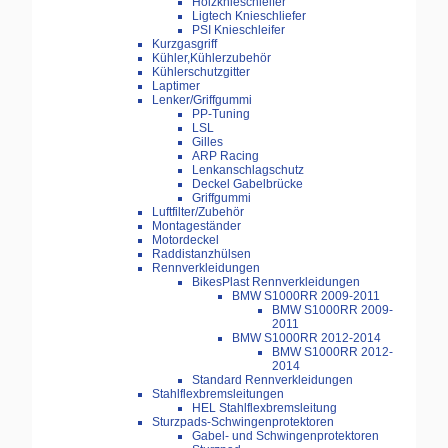
Holzknieschleifer
Ligtech Knieschliefer
PSI Knieschleifer
Kurzgasgriff
Kühler,Kühlerzubehör
Kühlerschutzgitter
Laptimer
Lenker/Griffgummi
PP-Tuning
LSL
Gilles
ARP Racing
Lenkanschlagschutz
Deckel Gabelbrücke
Griffgummi
Luftfilter/Zubehör
Montageständer
Motordeckel
Raddistanzhülsen
Rennverkleidungen
BikesPlast Rennverkleidungen
BMW S1000RR 2009-2011
BMW S1000RR 2009-
2011
BMW S1000RR 2012-2014
BMW S1000RR 2012-
2014
Standard Rennverkleidungen
Stahlflexbremsleitungen
HEL Stahlflexbremsleitung
Sturzpads-Schwingenprotektoren
Gabel- und Schwingenprotektoren