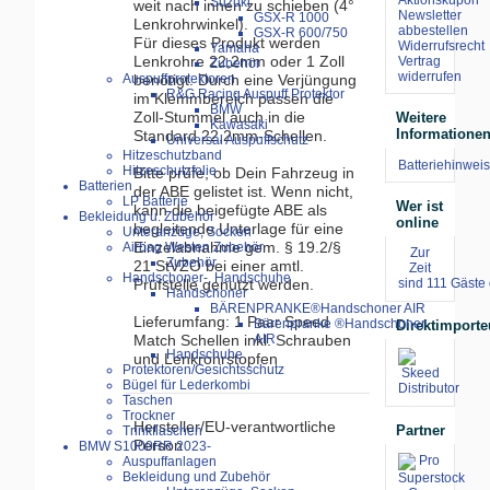
Suzuki
weit nach innen zu schieben (4°
Newsletter
GSX-R 1000
Lenkrohrwinkel).
abbestellen
GSX-R 600/750
Für dieses Produkt werden
Widerrufsrecht
Yamaha
Lenkrohre 22,2mm oder 1 Zoll
Vertrag
Zubehör
widerrufen
benötigt. Durch eine Verjüngung
Auspuffprotektoren
R&G Racing Auspuff Protektor
im Klemmbereich passen die
BMW
Zoll-Stummel auch in die
Weitere
Kawasaki
Informatione
Standard 22,2mm-Schellen.
Universal Auspuffschutz
Hitzeschutzband
Batteriehinweis
Hitzeschutzfolie
Bitte prüfe, ob Dein Fahrzeug in
Batterien
der ABE gelistet ist. Wenn nicht,
LP Batterie
Wer ist
kann die beigefügte ABE als
Bekleidung u. Zubehör
online
begleitende Unterlage für eine
Unteranzüge, Socken
Einzelabnahme gem. § 19.2/§
Airbag Westen Zubehör
Zur
Zubehör
21 StVZO bei einer amtl.
Zeit
Handschoner-, Handschuhe
Prüfstelle genutzt werden.
sind 111 Gäste 
Handschoner
BÄRENPRANKE®Handschoner AIR
Lieferumfang: 1 Paar Speed
Bärenpranke ®Handschoner
Direktimporte
Match Schellen inkl. Schrauben
AIR
Handschuhe
und Lenkrohrstopfen
Protektoren/Gesichtsschutz
Bügel für Lederkombi
Taschen
Trockner
Hersteller/EU-verantwortliche
Partner
Trinkflaschen
Person
BMW S1000RR 2023-
Auspuffanlagen
Bekleidung und Zubehör