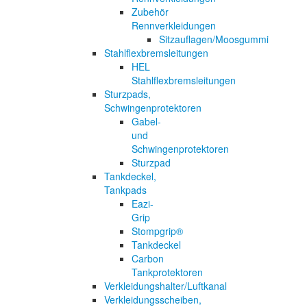
Zubehör
Rennverkleidungen
Sitzauflagen/Moosgummi
Stahlflexbremsleitungen
HEL
Stahlflexbremsleitungen
Sturzpads,
Schwingenprotektoren
Gabel-
und
Schwingenprotektoren
Sturzpad
Tankdeckel,
Tankpads
Eazi-
Grip
Stompgrip®
Tankdeckel
Carbon
Tankprotektoren
Verkleidungshalter/Luftkanal
Verkleidungsscheiben,