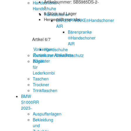
Artikelnummer: SBS985DS-2-
Handschoner-,
1
Handschuhe
8 Stück auf Lager
Handschoner
Hergestellt von: sbs
BÄRENPRANKE®Handschoner
AIR
Bärenpranke
®Handschoner
Artikel 6/7
AIR
Vorheriger
Handschuhe
Zurück zur Artikelliste
Protektoren/Gesichtsschutz
Nächster
Bügel
für
Lederkombi
Taschen
Trockner
Trinkflaschen
BMW
S1000RR
2023-
Auspuffanlagen
Bekleidung
und