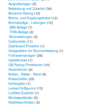
Auspuffanlagen
(5)
Bekleidung und Zubehör
(34)
Bonamici Racing
(12)
Brems,-und Kupplungshebel
(12)
Bremsbeläge-, Leitungen
(12)
SBS-Beläge
(7)
TRW-Beläge
(2)
Bremsleitungen
(3)
Carbonteile
(11)
Dashboard Protektor
(1)
Designdekor für Rennverkleidung
(1)
Fußrastenanlagen
(26)
Gabelbrücke
(1)
GB-Racing Protektoren
(10)
Heckrahmen
(4)
Ketten-, Räder-, Ritzel
(6)
Knieschleifer
(25)
Kühlergitter
(1)
Lenker/Griffgummi
(13)
Luftfilter/Zubehör
(1)
Montageständer
(5)
Raddistanzhülsen
(2)