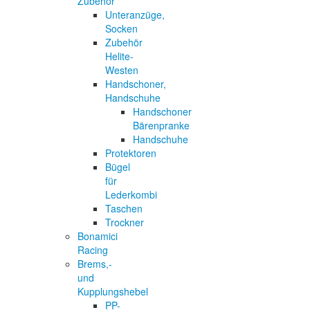
Zubehör
Unteranzüge,
Socken
Zubehör
Helite-
Westen
Handschoner,
Handschuhe
Handschoner
Bärenpranke
Handschuhe
Protektoren
Bügel
für
Lederkombi
Taschen
Trockner
Bonamici
Racing
Brems,-
und
Kupplungshebel
PP-