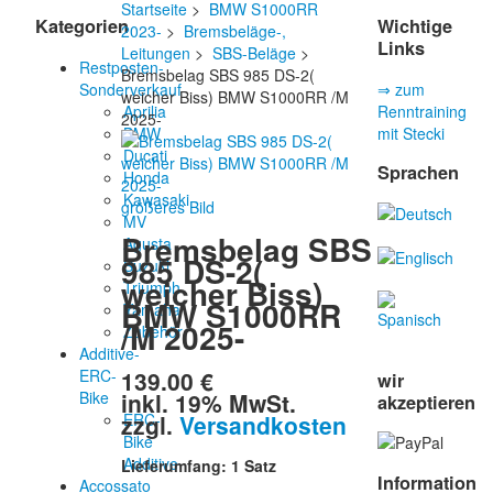
Startseite
>
BMW S1000RR
Kategorien
Wichtige
2023-
>
Bremsbeläge-,
Links
Leitungen
>
SBS-Beläge
>
Restposten-
Bremsbelag SBS 985 DS-2(
Sonderverkauf
⇒ zum
weicher Biss) BMW S1000RR /M
Aprilia
Renntraining
2025-
BMW
mit Stecki
Ducati
Sprachen
Honda
Kawasaki
größeres Bild
MV
Bremsbelag SBS
Agusta
985 DS-2(
Suzuki
weicher Biss)
Triumph
BMW S1000RR
Yamaha
/M 2025-
Zubehör
Additive-
139.00 €
ERC-
wir
inkl. 19% MwSt.
Bike
akzeptieren
zzgl.
Versandkosten
ERC-
Bike
Additive
Lieferumfang: 1 Satz
Information
Accossato