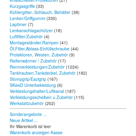
Knieschleifer/Protektoren
(27)
Kurzgasgriffe
(33)
Kühlergitter,-Schlauch, Behälter
(38)
Lenker/Griffgummi
(330)
Laptimer
(7)
Lenkanschlagschützer
(18)
Luftfilter/Zubehör
(4)
Montageständer,Rampen
(41)
Öl,Filter,Ablass-Einfüllschraube
(44)
Protektoren, Westen, Zubehör
(9)
Reifenwärmer / Zubehör
(17)
Rennverkleidungen/Zubehör
(1224)
Tankhauben,Tankdeckel, Zubehör
(182)
Stompgrip/Eazigrip
(167)
SKeeD Unterbekleidung
(6)
Verkleidungshalter/Luftkanal
(187)
Verkleidungsscheiben u.Zubehör
(115)
Werkstattzubehör
(202)
Sonderangebote ...
Neue Artikel ...
Ihr Warenkorb ist leer
Warenkorb anzeigen
Kasse