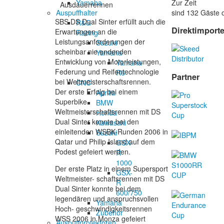
Zur Zeit
Yamaha
Ausdauerrennen
sind 132 Gäste o
Auspuffhalter
SBS DS Dual Sinter erfüllt auch die
R&G
Direktimport
Erwartungen an die
Racing
Leistungsanforderungen der
Suzuki
scheinbar nie endenden
Yamaha
Entwicklung von Motorleistungen,
Yamaha
Federung und Reifentechnologie
R6
Partner
bei Weltmeisterschaftsrennen.
CNC
Der erste Erfolg bei einem
Aprilia
Superbike
BMW
Weltmeisterschaftsrennen mit DS
Honda
Dual Sinter konnte bei den
Kawasaki
einleitenden WSBK-Runden 2006 in
Suzuki
Qatar und Philip Island auf dem
GSX-
Podest gefeiert werden.
R
1000
Der erste Platz in einem Supersport
GSX-
Weltmeister- schaftsrennen mit DS
R
Dual Sinter konnte bei dem
600/750
legendären und anspruchsvollen
Yamaha
Hoch- geschwindigkeitsrennen
Zubehör
WSS 2006 in Monza gefeiert
Auspuffprotektoren