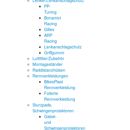
Lenker/Lenkanschlagschutz
PP-
Tuning
Bonamici
Racing
Gilles
ARP
Racing
Lenkanschlagschutz
Griffgummi
Luftfilter/Zubehör
Montageständer
Raddistanzhülsen
Rennverkleidungen
BikesPlast
Rennverkleidung
Folierte
Rennverkleidung
Sturzpads,
Schwingenprotektoren
Gabel-
und
Schwingenprotektoren