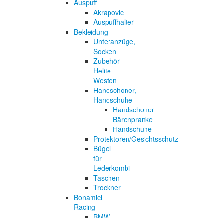
Auspuff
Akrapovic
Auspuffhalter
Bekleidung
Unteranzüge,
Socken
Zubehör
Helite-
Westen
Handschoner,
Handschuhe
Handschoner
Bärenpranke
Handschuhe
Protektoren/Gesichtsschutz
Bügel
für
Lederkombi
Taschen
Trockner
Bonamici
Racing
BMW