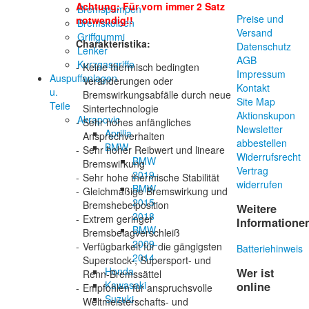
Achtung: Für vorn immer 2 Satz
Bremspumpen
Preise und
notwendig!!
Bremskolben
Versand
Griffgummi
Charakteristika:
Datenschutz
Lenker
AGB
Kurzgasgriffe
-
Keine thermisch bedingten
Impressum
Auspuffanlagen
Veränderungen oder
Kontakt
u.
Bremswirkungsabfälle durch neue
Site Map
Teile
Sintertechnologie
Aktionskupon
Akrapovic
-
Sehr hohes anfängliches
Newsletter
Aprilia
Ansprechverhalten
abbestellen
BMW
-
Sehr hoher Reibwert und lineare
Widerrufsrecht
BMW
Bremswirkung
Vertrag
2019-
-
Sehr hohe thermische Stabilität
widerrufen
BMW
-
Gleichmäßige Bremswirkung und
2015-
Bremshebelposition
Weitere
2018
-
Extrem geringer
Informatione
BMW
Bremsbelagverschleiß
2009-
-
Verfügbarkeit für die gängigsten
Batteriehinweis
2014
Superstock-, Supersport- und
Honda
Wer ist
Renn-Bremssättel
Kawasaki
online
-
Empfohlen für anspruchsvolle
Suzuki
Weltmeisterschafts- und