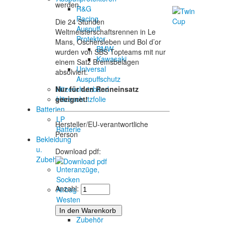
werden.
R&G
Racing
Die 24 Stunden
Auspuff
Weltmeisterschaftsrennen in Le
Protektor
Mans, Oschersleben und Bol d’or
BMW
wurden von SBS Topteams mit nur
Kawasaki
einem Satz Bremsbelägen
Universal
absolviert.
Auspuffschutz
Hitzeschutzband
Nur für den Renneinsatz
Hitzeschutzfolie
geeignet!
Batterien
LP
Hersteller/EU-verantwortliche
Batterie
Person
Bekleidung
u.
Download pdf:
Zubehör
Unteranzüge,
Socken
Anzahl:
Airbag
Westen
Zubehör
Zubehör