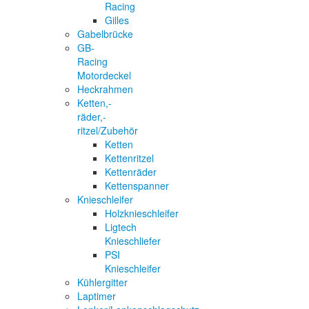
Racing
Gilles
Gabelbrücke
GB-
Racing
Motordeckel
Heckrahmen
Ketten,-
räder,-
ritzel/Zubehör
Ketten
Kettenritzel
Kettenräder
Kettenspanner
Knieschleifer
Holzknieschleifer
Ligtech
Knieschliefer
PSI
Knieschleifer
Kühlergitter
Laptimer