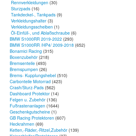
Rennverkleidungen
(30)
Sturzpads
(16)
Tankdeckel-, Tankpads
(9)
Verkleidungshalter
(3)
Verkleidungsscheiben
(1)
Öl-Einfüll-, und Ablaßschraube
(6)
BMW S1000RR 2019-2022
(293)
BMW S1000RR /HP4/ 2009-2018
(652)
Bonamici Racing
(315)
Boxenzubehör
(218)
Bremsenteile
(493)
Bremspumpen
(26)
Brems- Kupplungshebel
(510)
Carbonteile Motorrad
(423)
Crash/Sturz-Pads
(562)
Dashboard Protektor
(14)
Felgen u. Zubehör
(136)
Fußrastenanlagen
(1644)
Geschenkgutscheine
(1)
GB Racing Protektoren
(607)
Heckrahmen
(69)
Ketten,-Räder,-Ritzel,Zubehör
(139)