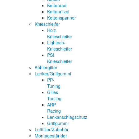
Kettenrad
Kettenritzel
Kettenspanner
Knieschleifer
Holz-
Knieschleifer
Lightech-
Knieschleifer
PSI
Knieschleifer
Kühlergitter
Lenker/Griffgummi
PP-
Tuning
Gilles
Tooling
ARP
Racing
Lenkanschlagschutz
Griffgummi
Luftfilter/Zubehör
Montageständer