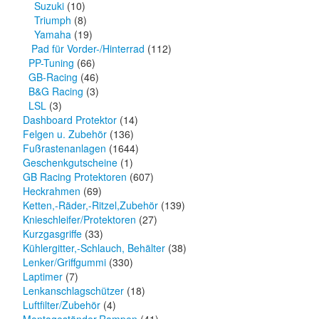
Suzuki
(10)
Triumph
(8)
Yamaha
(19)
Pad für Vorder-/Hinterrad
(112)
PP-Tuning
(66)
GB-Racing
(46)
B&G Racing
(3)
LSL
(3)
Dashboard Protektor
(14)
Felgen u. Zubehör
(136)
Fußrastenanlagen
(1644)
Geschenkgutscheine
(1)
GB Racing Protektoren
(607)
Heckrahmen
(69)
Ketten,-Räder,-Ritzel,Zubehör
(139)
Knieschleifer/Protektoren
(27)
Kurzgasgriffe
(33)
Kühlergitter,-Schlauch, Behälter
(38)
Lenker/Griffgummi
(330)
Laptimer
(7)
Lenkanschlagschützer
(18)
Luftfilter/Zubehör
(4)