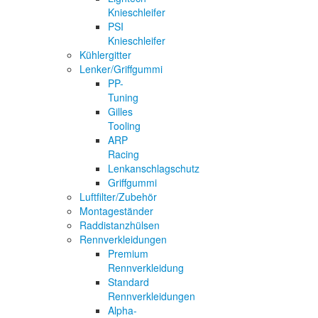
Knieschleifer
PSI
Knieschleifer
Kühlergitter
Lenker/Griffgummi
PP-
Tuning
Gilles
Tooling
ARP
Racing
Lenkanschlagschutz
Griffgummi
Luftfilter/Zubehör
Montageständer
Raddistanzhülsen
Rennverkleidungen
Premium
Rennverkleidung
Standard
Rennverkleidungen
Alpha-