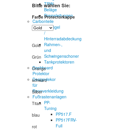
TRW-
Bitte wählen Sie:
Beläge
Bremsleitungen
Farbe Protectorkappe
Carbonteile
Kotflügel
/
Hinterradabdeckung
Rahmen-,
Gold
und
Schwingenschoner
Grün
Tankprotektoren
Dashboard
Orange
Protektor
Designdekor
schwarz
für
Rennverkleidung
Silber
Fußrastenanlagen
PP-
Titan
Tuning
PP517.F
blau
PP517FRV-
Full
rot