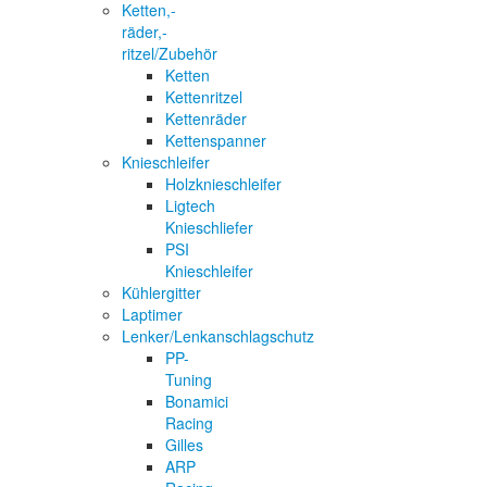
Ketten,-
räder,-
ritzel/Zubehör
Ketten
Kettenritzel
Kettenräder
Kettenspanner
Knieschleifer
Holzknieschleifer
Ligtech
Knieschliefer
PSI
Knieschleifer
Kühlergitter
Laptimer
Lenker/Lenkanschlagschutz
PP-
Tuning
Bonamici
Racing
Gilles
ARP