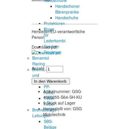
Handschuhe
Handschoner
Bärenpranke
Handschuhe
Protektoren
Bügel
Hersteller/EU-verantwortliche
für
Person
Lederkombi
Taschen
Download pdf:
Trockner
Bonamici
Racing
Anzahl:
Brems,-
und
Kupplungshebel
PP-
Artikelnummer: GSG-
Hebel
4060255-S64-SH-KU
TWM-
9 Stück auf Lager
Hebel
Hergestellt von: GSG
Bremsbeläge-,
Mototechnik
Leitungen
SBS-
Beläge