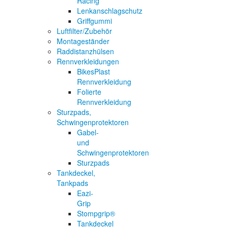
Racing
Lenkanschlagschutz
Griffgummi
Luftfilter/Zubehör
Montageständer
Raddistanzhülsen
Rennverkleidungen
BikesPlast
Rennverkleidung
Folierte
Rennverkleidung
Sturzpads,
Schwingenprotektoren
Gabel-
und
Schwingenprotektoren
Sturzpads
Tankdeckel,
Tankpads
Eazi-
Grip
Stompgrip®
Tankdeckel