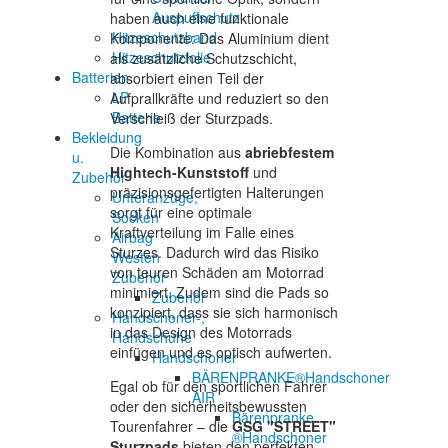
Auspuffschutz
haben auch eine funktionale
Hitzeschutzband
Komponente: Das Aluminium dient
Hitzeschutzfolie
als zusätzliche Schutzschicht,
Batterien
absorbiert einen Teil der
LP
Aufprallkräfte und reduziert so den
Batterie
Verschleiß der Sturzpads.
Bekleidung
Die Kombination aus
abriebfestem
u.
Hightech-Kunststoff
und
Zubehör
präzisionsgefertigten Halterungen
Unteranzüge,
sorgt für eine optimale
Socken
Kraftverteilung im Falle eines
Airbag
Sturzes. Dadurch wird das Risiko
Westen
von teuren Schäden am Motorrad
Zubehör
minimiert. Zudem sind die Pads so
Zubehör
konzipiert, dass sie sich harmonisch
Handschoner-,
in das Design des Motorrads
Handschuhe
einfügen und es optisch aufwerten.
Handschoner
BÄRENPRANKE®Handschoner
Egal ob für den sportlichen Fahrer
AIR
oder den sicherheitsbewussten
Bärenpranke
Tourenfahrer – die
GSG "STREET"
®Handschoner
Sturzpads
bieten den perfekten