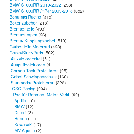
BMW S1000RR 2019-2022
(293)
BMW S1000RR /HP4/ 2009-2018
(652)
Bonamici Racing
(315)
Boxenzubehör
(218)
Bremsenteile
(493)
Bremspumpen
(26)
Brems- Kupplungshebel
(510)
Carbonteile Motorrad
(423)
Crash/Sturz-Pads
(562)
Alu-Motordeckel
(51)
Auspuffpotektoren
(4)
Carbon Tank Protektoren
(25)
Gabel-Schwingenschutz
(160)
Sturzpads/ Protektoren
(322)
GSG Racing
(204)
Pad für Rahmen, Motor, Verkl.
(92)
Aprilia
(10)
BMW
(12)
Ducati
(3)
Honda
(11)
Kawasaki
(17)
MV Agusta
(2)