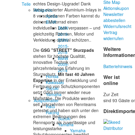
Site Map
echtes Design-Upgrade! Dank
Teile
Aktionskupon
farbig eloxierter Aluminium-Inlays in
Akrapovic
Newsletter
8 verschiedenen Farben kannst du
Aprilia
abbestellen
deinem Motorrad einen
BMW
Widerrufsrecht
individuellen Look verpassen – und
BMW
Vertrag
gleichzeitig Rahmen, Motor und
2019-
widerrufen
Verkleidung optimal schützen..
BMW
2015-
Weitere
Die
GSG "STREET" Sturzpads
2018
Informatione
stehen für höchste Qualität,
BMW
innovative Technik und
2009-
Batteriehinweis
jahrzehntelange Erfahrung im
2014
Sturzschutz.
Mit fast 40 Jahren
Honda
Wer ist
Expertise
in der Entwicklung und
Kawasaki
online
Fertigung von Schutzkomponenten
Suzuki
setzt GSG immer wieder neue
Zur Zeit
Yamaha
Maßstäbe. Die Produkte werden
sind 93 Gäste on
Auspuffhalter
seit Jahrzehnten von Rennteams
R&G
getestet und haben sich unter den
Direktimport
Racing
extremen Bedingungen des
Suzuki
Rennsports als zuverlässige und
Yamaha
leistungsstarke
Yamaha
Schutzkomponenten bewährt.