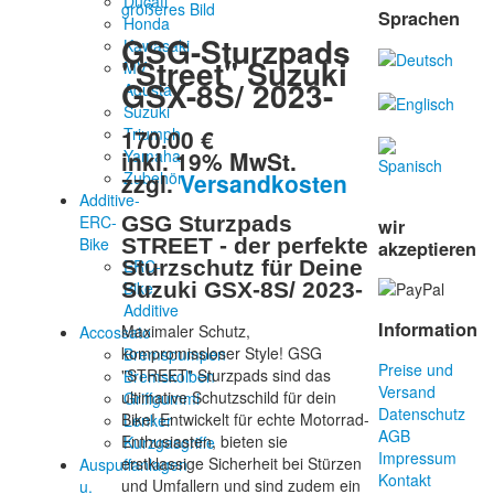
Ducati
größeres Bild
Sprachen
Honda
GSG-Sturzpads
Kawasaki
"Street" Suzuki
MV
GSX-8S/ 2023-
Agusta
Suzuki
170.00 €
Triumph
inkl. 19% MwSt.
Yamaha
zzgl.
Versandkosten
Zubehör
Additive-
ERC-
GSG Sturzpads
wir
Bike
STREET - der perfekte
akzeptieren
ERC-
Sturzschutz für Deine
Bike
Suzuki GSX-8S/ 2023-
Additive
Information
Maximaler Schutz,
Accossato
kompromissloser Style! GSG
Bremspumpen
Preise und
"STREET" Sturzpads sind das
Bremskolben
Versand
ultimative Schutzschild für dein
Griffgummi
Datenschutz
Bike! Entwickelt für echte Motorrad-
Lenker
AGB
Enthusiasten, bieten sie
Kurzgasgriffe
Impressum
erstklassige Sicherheit bei Stürzen
Auspuffanlagen
Kontakt
und Umfallern und sind zudem ein
u.