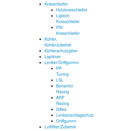
Knieschleifer
Holzknieschleifer
Ligtech
Knieschliefer
PSI
Knieschleifer
Kühler,
Kühlerzubehör
Kühlerschutzgitter
Laptimer
Lenker/Griffgummi
PP-
Tuning
LSL
Bonamici
Racing
ARP
Racing
Gilles
Lenkanschlagschutz
Griffgummi
Luftfilter/Zubehör