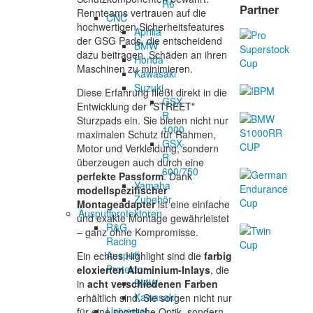
R6
Partner
Rennteams vertrauen auf die
CNC
hochwertigen Sicherheitsfeatures
Aprilia
der GSG Pads, die entscheidend
BMW
dazu beitragen, Schäden an ihren
Honda
Maschinen zu minimieren.
Kawasaki
Suzuki
Diese Erfahrung fließt direkt in die
GSX-
Entwicklung der "STREET"
R
Sturzpads ein. Sie bieten nicht nur
1000
maximalen Schutz für Rahmen,
GSX-
Motor und Verkleidung, sondern
R
überzeugen auch durch eine
600/750
perfekte Passform
. Dank
Yamaha
modellspezifischer
Zubehör
Montageadapter
ist eine einfache
Auspuffprotektoren
und exakte Montage gewährleistet
R&G
– ganz ohne Kompromisse.
Racing
Auspuff
Ein echtes Highlight sind die
farbig
Protektor
eloxierten Aluminium-Inlays
, die
BMW
in
acht verschiedenen Farben
Kawasaki
erhältlich sind. Sie sorgen nicht nur
Universal
für eine sportliche Optik, sondern