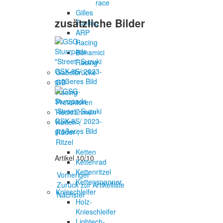
race
Gilles
zusätzliche Bilder
Tooling
ARP
Racing
Bonamici
Racing
Gabelbrücke
größeres Bild
GB-
Racing
Protektoren
Heckrahmen
Ketten-,
größeres Bild
Räder-,
Ritzel
Ketten
Artikel 10/10
Kettenrad
Kettenritzel
Vorheriger
Kettenspanner
Zurück zur Artikelliste
Knieschleifer
Nächster
Holz-
Knieschleifer
Lightech-