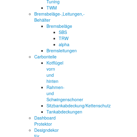
Tuning
TWM
Bremsbeläge-,Leitungen,-
Behälter
Bremsbeläge
SBS
TRW
alpha
Bremsleitungen
Carbonteile
Kotflügel
vorn
und
hinten
Rahmen-
und
Schwingenschoner
Sitzbankabdeckung/Kettenschutz
Tankabdeckungen
Dashboard
Protektor
Designdekor
für