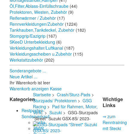
Montageständer,Rampen
(41)
Öl,Filter,Ablass-Einfüllschraube
(44)
Protektoren, Westen, Zubehör
(9)
Reifenwärmer / Zubehör
(17)
Rennverkleidungen/Zubehör
(1224)
Tankhauben,Tankdeckel, Zubehör
(182)
Stompgrip/Eazigrip
(167)
SKeeD Unterbekleidung
(6)
Verkleidungshalter/Luftkanal
(187)
Verkleidungsscheiben u.Zubehör
(115)
Werkstattzubehör
(202)
Sonderangebote ...
Neue Artikel ...
Ihr Warenkorb ist leer
Warenkorb anzeigen
Kasse
Startseite
>
Crash/Sturz-Pads
>
Kategorien
Wichtige
Sturzpads/ Protektoren
>
GSG
Links
Racing
>
Pad für Rahmen, Motor,
Restposten-
Verkl.
>
Suzuki
> GSG-Sturzpads
Sonderverkauf
⇒ zum
"Street" Suzuki GSX-8S/ 2023-
Aprilia
Renntraining
BMW
mit Stecki