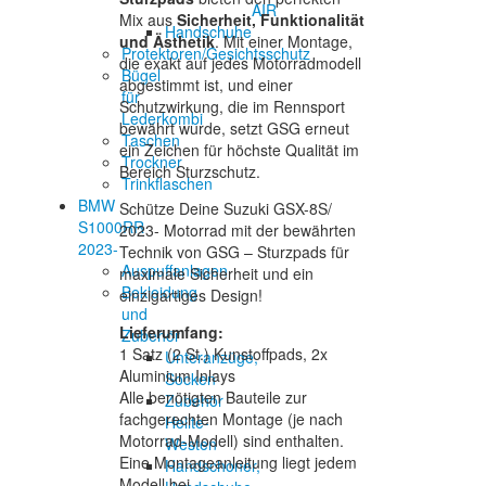
AIR
Mix aus
Sicherheit, Funktionalität
Handschuhe
und Ästhetik
. Mit einer Montage,
Protektoren/Gesichtsschutz
die exakt auf jedes Motorradmodell
Bügel
abgestimmt ist, und einer
für
Schutzwirkung, die im Rennsport
Lederkombi
bewährt wurde, setzt GSG erneut
Taschen
ein Zeichen für höchste Qualität im
Trockner
Bereich Sturzschutz.
Trinkflaschen
BMW
Schütze Deine Suzuki GSX-8S/
S1000RR
2023- Motorrad mit der bewährten
2023-
Technik von GSG – Sturzpads für
Auspuffanlagen
maximale Sicherheit und ein
Bekleidung
einzigartiges Design!
und
Lieferumfang:
Zubehör
1 Satz (2 St.) Kunstoffpads, 2x
Unteranzüge,
Aluminium Inlays
Socken
Alle benötigten Bauteile zur
Zubehör
fachgerechten Montage (je nach
Helite-
Motorrad-Modell) sind enthalten.
Westen
Eine Montageanleitung liegt jedem
Handschoner,
Modell bei.