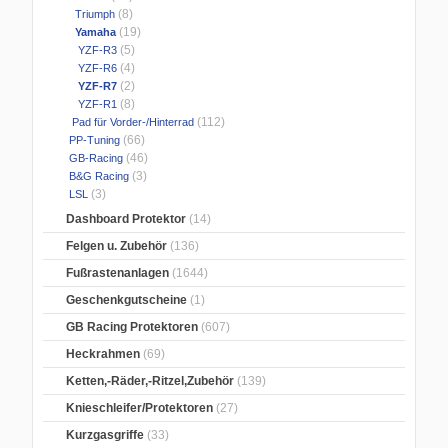
(8)
Triumph
(19)
Yamaha
(5)
YZF-R3
(4)
YZF-R6
(2)
YZF-R7
(8)
YZF-R1
(112)
Pad für Vorder-/Hinterrad
(66)
PP-Tuning
(46)
GB-Racing
(3)
B&G Racing
(3)
LSL
Dashboard Protektor
(14)
Felgen u. Zubehör
(136)
Fußrastenanlagen
(1644)
Geschenkgutscheine
(1)
GB Racing Protektoren
(607)
Heckrahmen
(69)
Ketten,-Räder,-Ritzel,Zubehör
(139)
Knieschleifer/Protektoren
(27)
Kurzgasgriffe
(33)