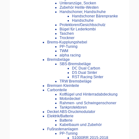
Unteranzüge, Socken
Zubehör Helite-Westen
Handschoner, Handschuhe
Handschoner Bärenpranke
Handschuhe
Protektoren/Gesichtsschutz
Bügel für Lederkombi
Taschen
Trockner
Brems-Kupplungshebel
PP-Tuning
TWM
alpha racing
Bremsbeläge
SBS-Bremsbeläge
DC Dual Carbon
DS Dual Sinter
RST Racing Sinter
TRW Bremsbeläge
Bremsen Kleinteile
Carbonteile
Kotflügel und Hinterradabdeckung
Motordeckel
Rahmen- und Schwingenschoner
Tankprotektoren
Deckel ABS-Druckmodulator
Elektrik/Batterie
Batterie
Kabelbaum und Zubehör
Fußrastenanlagen
PP-Tuning
S1000RR 2015-2018