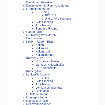
Dashboard Protektor
Designdekor für Rennverkleidung
Fußrastenanlagen
PP-Tuning
PP517.F
PP517FRV-Full race
Gilles Tooling
ARP Racing
Bonamici Racing
Gabelbrücke
GB-Racing Protektoren
Heckrahmen
Ketten-, Räder-, Ritzel
Ketten
Kettenrad
Kettenritzel
Kettenspanner
Knieschleifer
Holz-Knieschleifer
Lightech-Knieschleifer
PSI Knieschleifer
Kühlergitter
Lenker/Griffgummi
PP-Tuning
Gilles Tooling
ARP Racing
Lenkanschlagschutz
Griffgummi
Luftfilter/Zubehör
Montageständer
Raddistanzhülsen
Rennverkleidungen