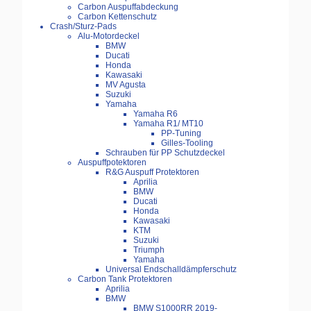
Carbon Auspuffabdeckung
Carbon Kettenschutz
Crash/Sturz-Pads
Alu-Motordeckel
BMW
Ducati
Honda
Kawasaki
MV Agusta
Suzuki
Yamaha
Yamaha R6
Yamaha R1/ MT10
PP-Tuning
Gilles-Tooling
Schrauben für PP Schutzdeckel
Auspuffpotektoren
R&G Auspuff Protektoren
Aprilia
BMW
Ducati
Honda
Kawasaki
KTM
Suzuki
Triumph
Yamaha
Universal Endschalldämpferschutz
Carbon Tank Protektoren
Aprilia
BMW
BMW S1000RR 2019-