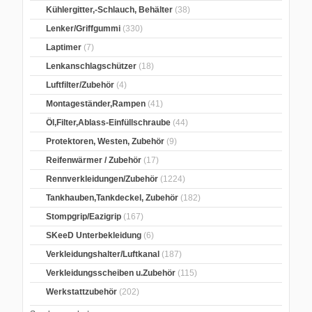
Kühlergitter,-Schlauch, Behälter
(38)
Lenker/Griffgummi
(330)
Laptimer
(7)
Lenkanschlagschützer
(18)
Luftfilter/Zubehör
(4)
Montageständer,Rampen
(41)
Öl,Filter,Ablass-Einfüllschraube
(44)
Protektoren, Westen, Zubehör
(9)
Reifenwärmer / Zubehör
(17)
Rennverkleidungen/Zubehör
(1224)
Tankhauben,Tankdeckel, Zubehör
(182)
Stompgrip/Eazigrip
(167)
SKeeD Unterbekleidung
(6)
Verkleidungshalter/Luftkanal
(187)
Verkleidungsscheiben u.Zubehör
(115)
Werkstattzubehör
(202)