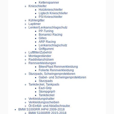
Kettenspanner
Knieschleifer
Holzknieschleifer
Ligtech Knieschliefer
PSI Knieschleifer
Kühlergitter
Laptimer
Lenker/Lenkanschlagschutz
PP-Tuning
Bonamici Racing
Gilles
ARP Racing
Lenkanschlagschutz
Griffgummi
Luftfilter/Zubehör
Montageständer
Raddistanzhülsen
Rennverkleidungen
BikesPlast Rennverkleidung
Folierte Rennverkleidung
Sturzpads, Schwingenprotektoren
Gabel- und Schwingenprotektoren
Sturzpads
Tankdeckel, Tankpads
Eazi-Grip
Stompgrip®
Tankdeckel
Verkleidungshalter
Verkleidungsscheiben
Öl-Einfüll- und Ablaßschraube
BMW S1000RR /HP4/ 2009-2018
BMW S1000RR 2015-2018