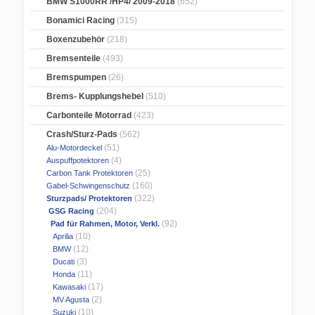
BMW S1000RR /HP4/ 2009-2018
(652)
Bonamici Racing
(315)
Boxenzubehör
(218)
Bremsenteile
(493)
Bremspumpen
(26)
Brems- Kupplungshebel
(510)
Carbonteile Motorrad
(423)
Crash/Sturz-Pads
(562)
(51)
Alu-Motordeckel
(4)
Auspuffpotektoren
(25)
Carbon Tank Protektoren
(160)
Gabel-Schwingenschutz
(322)
Sturzpads/ Protektoren
(204)
GSG Racing
(92)
Pad für Rahmen, Motor, Verkl.
(10)
Aprilia
(12)
BMW
(3)
Ducati
(11)
Honda
(17)
Kawasaki
(2)
MV Agusta
(10)
Suzuki