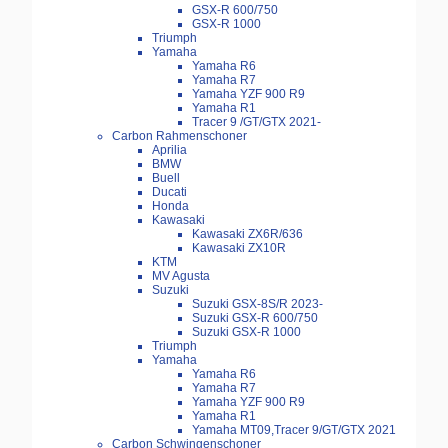
GSX-R 600/750
GSX-R 1000
Triumph
Yamaha
Yamaha R6
Yamaha R7
Yamaha YZF 900 R9
Yamaha R1
Tracer 9 /GT/GTX 2021-
Carbon Rahmenschoner
Aprilia
BMW
Buell
Ducati
Honda
Kawasaki
Kawasaki ZX6R/636
Kawasaki ZX10R
KTM
MV Agusta
Suzuki
Suzuki GSX-8S/R 2023-
Suzuki GSX-R 600/750
Suzuki GSX-R 1000
Triumph
Yamaha
Yamaha R6
Yamaha R7
Yamaha YZF 900 R9
Yamaha R1
Yamaha MT09,Tracer 9/GT/GTX 2021
Carbon Schwingenschoner