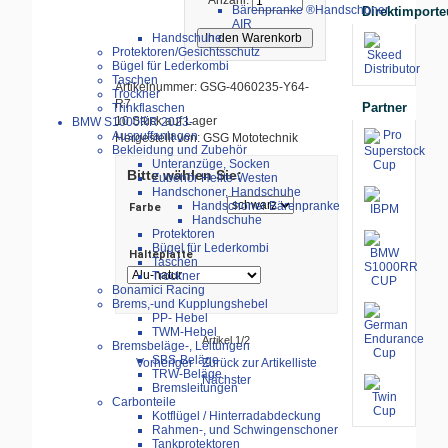
Bärenpranke ®Handschoner
Direktimporte
AIR
Handschuhe
Protektoren/Gesichtsschutz
Bügel für Lederkombi
Taschen
Artikelnummer: GSG-4060235-Y64-
Trockner
R7
Partner
Trinkflaschen
10 Stück auf Lager
BMW S1000RR 2023-
Auspuffanlagen
Hergestellt von: GSG Mototechnik
Bekleidung und Zubehör
Unteranzüge, Socken
Bitte wählen Sie:
Zubehör Helite-Westen
Handschoner, Handschuhe
Handschoner Bärenpranke
Farbe
Handschuhe
Protektoren
Bügel für Lederkombi
Halteplatte
Taschen
Trockner
Bonamici Racing
Brems,-und Kupplungshebel
PP- Hebel
TWM-Hebel
Artikel 1/2
Bremsbeläge-, Leitungen
SBS-Beläge
Vorheriger
Zurück zur Artikelliste
TRW-Beläge
Nächster
Bremsleitungen
Carbonteile
Kotflügel / Hinterradabdeckung
Rahmen-, und Schwingenschoner
Tankprotektoren