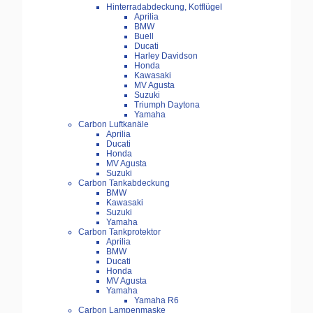
Hinterradabdeckung, Kotflügel
Aprilia
BMW
Buell
Ducati
Harley Davidson
Honda
Kawasaki
MV Agusta
Suzuki
Triumph Daytona
Yamaha
Carbon Luftkanäle
Aprilia
Ducati
Honda
MV Agusta
Suzuki
Carbon Tankabdeckung
BMW
Kawasaki
Suzuki
Yamaha
Carbon Tankprotektor
Aprilia
BMW
Ducati
Honda
MV Agusta
Yamaha
Yamaha R6
Carbon Lampenmaske