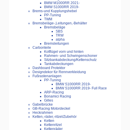
BMW M1000RR 2021-
BMW S1000RR 2019-
Brems-und Kupplungshebel
PP-Tuning
TWM
Bremsbeläge-,Leitungen,-Behälter
Bremsbeläge
SBS
TRW
alpha
Bremsleitungen
Carbonteile
Kotflügel vorn und hinten
Rahmen- und Schwingenschoner
Sitzbankabdeckung/Kettenschutz
Tankabdeckungen
Dashboard Protektor
Designdekor für Rennverkleidung
Fußrastenanlagen
PP-Tuning
BMW S1000RR 2019-
BMW S1000RR 2019- Full Race
ARP-Racing
Bonamici Racing
Gilles
Gabelbrücke
GB-Racing Motordeckel
Heckrahmen
Ketten,-räder,-ritzel/Zubehör
Ketten
Kettenritzel
Kettenräder