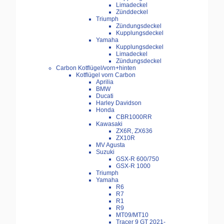
Limadeckel
Zünddeckel
Triumph
Zündungsdeckel
Kupplungsdeckel
Yamaha
Kupplungsdeckel
Limadeckel
Zündungsdeckel
Carbon Kotflügel/vorn+hinten
Kotflügel vorn Carbon
Aprilia
BMW
Ducati
Harley Davidson
Honda
CBR1000RR
Kawasaki
ZX6R, ZX636
ZX10R
MV Agusta
Suzuki
GSX-R 600/750
GSX-R 1000
Triumph
Yamaha
R6
R7
R1
R9
MT09/MT10
Tracer 9 GT 2021-