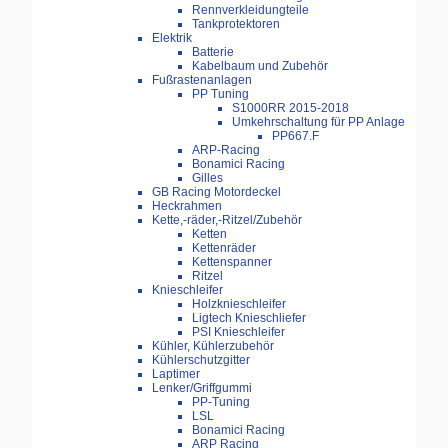
Rennverkleidungteile
Tankprotektoren
Elektrik
Batterie
Kabelbaum und Zubehör
Fußrastenanlagen
PP Tuning
S1000RR 2015-2018
Umkehrschaltung für PP Anlage
PP667.F
ARP-Racing
Bonamici Racing
Gilles
GB Racing Motordeckel
Heckrahmen
Kette,-räder,-Ritzel/Zubehör
Ketten
Kettenräder
Kettenspanner
Ritzel
Knieschleifer
Holzknieschleifer
Ligtech Knieschliefer
PSI Knieschleifer
Kühler, Kühlerzubehör
Kühlerschutzgitter
Laptimer
Lenker/Griffgummi
PP-Tuning
LSL
Bonamici Racing
ARP Racing