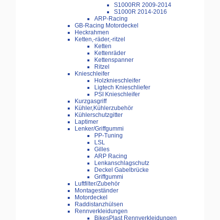
S1000RR 2009-2014
S1000R 2014-2016
ARP-Racing
GB-Racing Motordeckel
Heckrahmen
Ketten,-räder,-ritzel
Ketten
Kettenräder
Kettenspanner
Ritzel
Knieschleifer
Holzknieschleifer
Ligtech Knieschliefer
PSI Knieschleifer
Kurzgasgriff
Kühler,Kühlerzubehör
Kühlerschutzgitter
Laptimer
Lenker/Griffgummi
PP-Tuning
LSL
Gilles
ARP Racing
Lenkanschlagschutz
Deckel Gabelbrücke
Griffgummi
Luftfilter/Zubehör
Montageständer
Motordeckel
Raddistanzhülsen
Rennverkleidungen
BikesPlast Rennverkleidungen