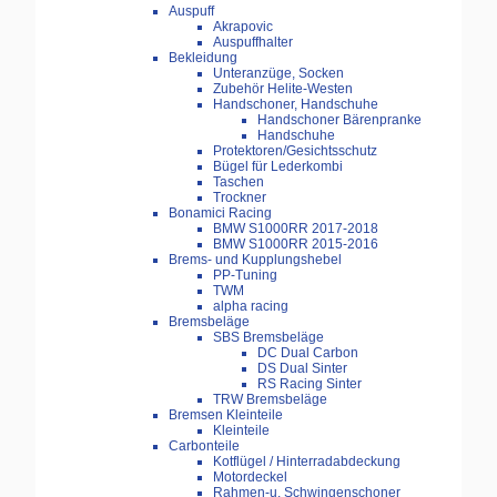
Auspuff
Akrapovic
Auspuffhalter
Bekleidung
Unteranzüge, Socken
Zubehör Helite-Westen
Handschoner, Handschuhe
Handschoner Bärenpranke
Handschuhe
Protektoren/Gesichtsschutz
Bügel für Lederkombi
Taschen
Trockner
Bonamici Racing
BMW S1000RR 2017-2018
BMW S1000RR 2015-2016
Brems- und Kupplungshebel
PP-Tuning
TWM
alpha racing
Bremsbeläge
SBS Bremsbeläge
DC Dual Carbon
DS Dual Sinter
RS Racing Sinter
TRW Bremsbeläge
Bremsen Kleinteile
Kleinteile
Carbonteile
Kotflügel / Hinterradabdeckung
Motordeckel
Rahmen-u. Schwingenschoner