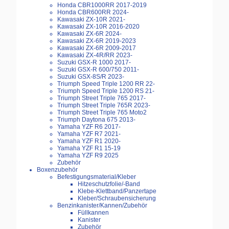
Honda CBR1000RR 2017-2019
Honda CBR600RR 2024-
Kawasaki ZX-10R 2021-
Kawasaki ZX-10R 2016-2020
Kawasaki ZX-6R 2024-
Kawasaki ZX-6R 2019-2023
Kawasaki ZX-6R 2009-2017
Kawasaki ZX-4R/RR 2023-
Suzuki GSX-R 1000 2017-
Suzuki GSX-R 600/750 2011-
Suzuki GSX-8S/R 2023-
Triumph Speed Triple 1200 RR 22-
Triumph Speed Triple 1200 RS 21-
Triumph Street Triple 765 2017-
Triumph Street Triple 765R 2023-
Triumph Street Triple 765 Moto2
Triumph Daytona 675 2013-
Yamaha YZF R6 2017-
Yamaha YZF R7 2021-
Yamaha YZF R1 2020-
Yamaha YZF R1 15-19
Yamaha YZF R9 2025
Zubehör
Boxenzubehör
Befestigungsmaterial/Kleber
Hitzeschutzfolie/-Band
Klebe-Klettband/Panzertape
Kleber/Schraubensicherung
Benzinkanister/Kannen/Zubehör
Füllkannen
Kanister
Zubehör