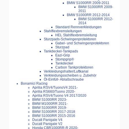
BMW S1000RR 2009-2011
BMW S1000RR 2009-
2011
BMW S1000RR 2012-2014
BMW S1000RR 2012-
2014
Standard Rennverkleidungen
Stahlflexbremsleitungen
HEL Stahlflexbremsleitung
Sturzpads-Schwingenprotektoren
Gabel- und Schwingenprotektoren
Sturzpad
Tankdeckel-Tankpads
Eazi-Grip
Stompgrip®
Tankdeckel
Carbon Tankprotektoren
Verkleidungshalter/Luftkanal
Verkleidungsscheiben u. Zubehör
Öl-Einfüll- Ablaßschraube
Bonamici Racing
Aprilia RSV4/TuonoV4 2021-
Aprilia RS660/Tuono 2020-
Aprilia RSV4/Tuono V4 2017/2020
BMW S1000RR 2023-
BMW M1000RR 2021-
BMW S1000RR 2019-
BMW S1000RR 2017-2018
BMW S1000RR 2015-2016
Ducati Panigale V4
Ducati Panigale V2
Honda CBR1000RR-R 2020-