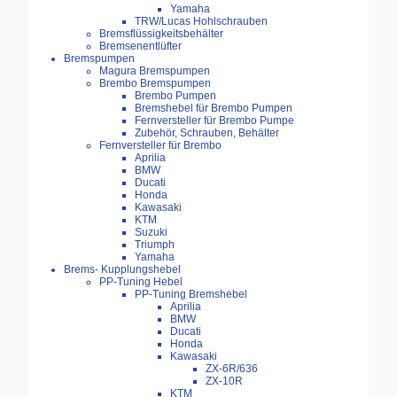
Yamaha
TRW/Lucas Hohlschrauben
Bremsflüssigkeitsbehälter
Bremsenentlüfter
Bremspumpen
Magura Bremspumpen
Brembo Bremspumpen
Brembo Pumpen
Bremshebel für Brembo Pumpen
Fernversteller für Brembo Pumpe
Zubehör, Schrauben, Behälter
Fernversteller für Brembo
Aprilia
BMW
Ducati
Honda
Kawasaki
KTM
Suzuki
Triumph
Yamaha
Brems- Kupplungshebel
PP-Tuning Hebel
PP-Tuning Bremshebel
Aprilia
BMW
Ducati
Honda
Kawasaki
ZX-6R/636
ZX-10R
KTM