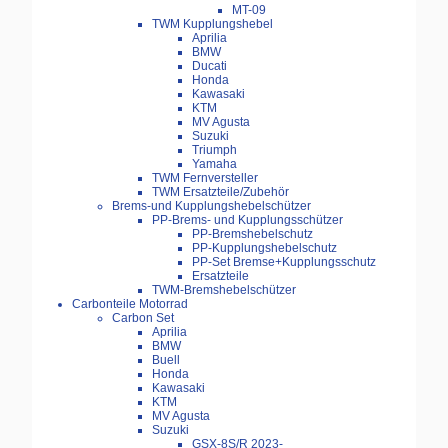
MT-09
TWM Kupplungshebel
Aprilia
BMW
Ducati
Honda
Kawasaki
KTM
MV Agusta
Suzuki
Triumph
Yamaha
TWM Fernversteller
TWM Ersatzteile/Zubehör
Brems-und Kupplungshebelschützer
PP-Brems- und Kupplungsschützer
PP-Bremshebelschutz
PP-Kupplungshebelschutz
PP-Set Bremse+Kupplungsschutz
Ersatzteile
TWM-Bremshebelschützer
Carbonteile Motorrad
Carbon Set
Aprilia
BMW
Buell
Honda
Kawasaki
KTM
MV Agusta
Suzuki
GSX-8S/R 2023-