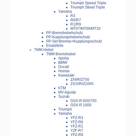
Triumph Speed Triple
Triumph Street Triple
Yamaha
R3
R6/R7
R1/R9
MT07/MT09/MT10
PP-Bremshebelschutz
PP-Kupplungshebelschutz
PP-Set Bremse+Kupplungsschutz
Ersatzteile
TWM Hebel
TWM Bremshebel
Aprilia
BMW
Ducati
Honda
Kawasaki
ZX6R/Z750
ZX10R/Z1000
KTM
MV Agusta
Suzuki
GSX-R 600/750
GSX-R 1000
Triumph
Yamaha
YFZ-R3
YFZ-R6
YFZ-R1
YZF-R7
YFZ-R9