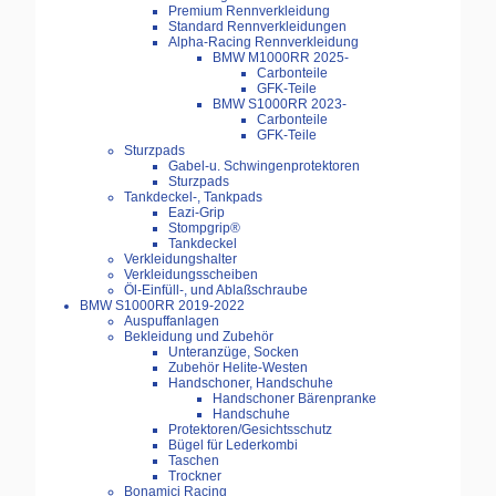
Premium Rennverkleidung
Standard Rennverkleidungen
Alpha-Racing Rennverkleidung
BMW M1000RR 2025-
Carbonteile
GFK-Teile
BMW S1000RR 2023-
Carbonteile
GFK-Teile
Sturzpads
Gabel-u. Schwingenprotektoren
Sturzpads
Tankdeckel-, Tankpads
Eazi-Grip
Stompgrip®
Tankdeckel
Verkleidungshalter
Verkleidungsscheiben
Öl-Einfüll-, und Ablaßschraube
BMW S1000RR 2019-2022
Auspuffanlagen
Bekleidung und Zubehör
Unteranzüge, Socken
Zubehör Helite-Westen
Handschoner, Handschuhe
Handschoner Bärenpranke
Handschuhe
Protektoren/Gesichtsschutz
Bügel für Lederkombi
Taschen
Trockner
Bonamici Racing