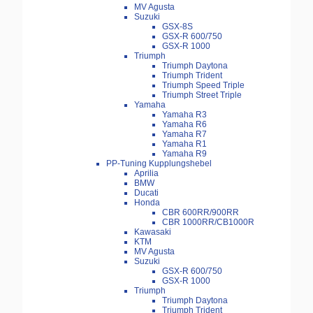
MV Agusta
Suzuki
GSX-8S
GSX-R 600/750
GSX-R 1000
Triumph
Triumph Daytona
Triumph Trident
Triumph Speed Triple
Triumph Street Triple
Yamaha
Yamaha R3
Yamaha R6
Yamaha R7
Yamaha R1
Yamaha R9
PP-Tuning Kupplungshebel
Aprilia
BMW
Ducati
Honda
CBR 600RR/900RR
CBR 1000RR/CB1000R
Kawasaki
KTM
MV Agusta
Suzuki
GSX-R 600/750
GSX-R 1000
Triumph
Triumph Daytona
Triumph Trident