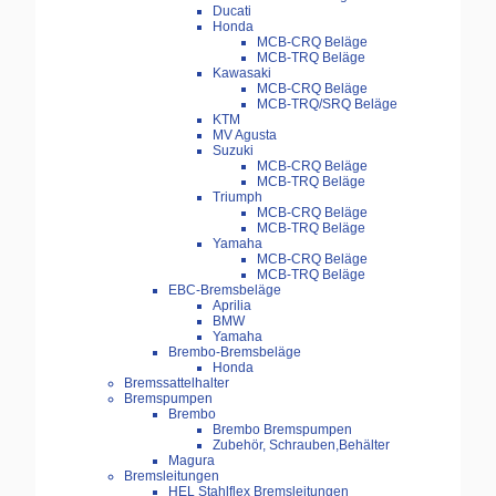
Ducati
Honda
MCB-CRQ Beläge
MCB-TRQ Beläge
Kawasaki
MCB-CRQ Beläge
MCB-TRQ/SRQ Beläge
KTM
MV Agusta
Suzuki
MCB-CRQ Beläge
MCB-TRQ Beläge
Triumph
MCB-CRQ Beläge
MCB-TRQ Beläge
Yamaha
MCB-CRQ Beläge
MCB-TRQ Beläge
EBC-Bremsbeläge
Aprilia
BMW
Yamaha
Brembo-Bremsbeläge
Honda
Bremssattelhalter
Bremspumpen
Brembo
Brembo Bremspumpen
Zubehör, Schrauben,Behälter
Magura
Bremsleitungen
HEL Stahlflex Bremsleitungen