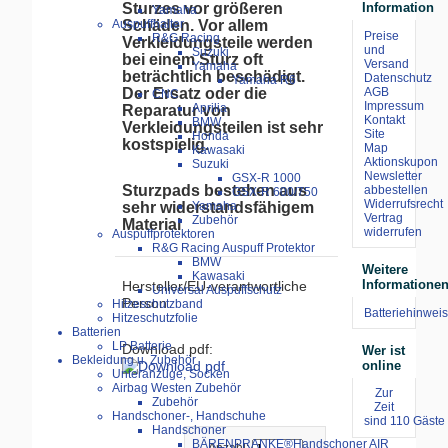
Sturzes vor größeren
Information
Yamaha
Auspuffhalter
Schäden. Vor allem
Preise
R&G Racing
Verkleidungsteile werden
und
Suzuki
bei einem Sturz oft
Versand
Yamaha
beträchtlich beschädigt.
Datenschutz
Yamaha R6
AGB
Der Ersatz oder die
CNC
Impressum
Aprilia
Reparatur von
Kontakt
BMW
Verkleidungsteilen ist sehr
Site
Honda
kostspielig.
Map
Kawasaki
Aktionskupon
Suzuki
Newsletter
GSX-R 1000
Sturzpads bestehen aus
abbestellen
GSX-R 600/750
Widerrufsrecht
sehr widerstandsfähigem
Yamaha
Vertrag
Zubehör
Material
widerrufen
Auspuffprotektoren
R&G Racing Auspuff Protektor
BMW
Weitere
Kawasaki
Informatione
Hersteller/EU-verantwortliche
Universal Auspuffschutz
Person
Hitzeschutzband
Batteriehinweis
Hitzeschutzfolie
Batterien
LP Batterie
Download pdf:
Wer ist
Bekleidung u. Zubehör
online
Unteranzüge, Socken
Airbag Westen Zubehör
Zur
Zubehör
Zeit
Handschoner-, Handschuhe
sind 110 Gäste 
Handschoner
BÄRENPRANKE®Handschoner AIR
Anzahl: