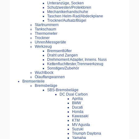
Unteranzüge, Socken
Schutzwesten/Protektoren
Mechanikerhandschuhe
Taschen Helm-Rad/Abdeckplane
Trockner/Aufsatz/Bügel
Startnummern
Tankschaum
Thermometer
Trockner
Uhren/Messgeräte
Werkzeug
Bremsentlüfter
Draht und Zangen
Drehmoment Adapter, Innens. Nuss
Kettenfluchttester,Trennwerkzeug
Sonstiges/Zubehör
Wuchtbock
Ölauffangwannen
Bremsenteile
Bremsbeläge
SBS-Bremsbeläge
DC Dual Carbon
Aprilia
BMW
Ducati
Honda
Kawasaki
KTM
MV Agusta
Suzuki
Triumph Daytona
Yamaha