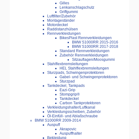
Gilles
Lenkanschlagschutz
Griffgummi
Luftfilter/Zubehör
Montageständer
Motordeckel
Raddistanzhülsen
Rennverkleidungen
BikesPlast Rennverkleidungen
BMW S1000RR 2015-2016
BMW S1000RR 2017-2018
Standard Rennverkleidungen
Zubehör Rennverkleidungen
Sitzauflagen/Moosgummi
Stahlflexbremsleitungen
HEL Stahlflexbremsleitungen
Sturzpads, Schwingenprotektoren
Gabel- und Schwingenprotektoren
Sturzpad
Tankdeckel, Tankpads
Eazi-Grip
Stompgrip®
Tankdeckel
Carbon Tankprotektoren
Verkleidungshalter/Luftkanal
Verkleidungsscheiben, Zubehör
Öl-Einfüll- und Ablaßschraube
BMW S1000RR 2009-2014
Auspuff
Akrapovic
Auspuffhalter
Bekleidung