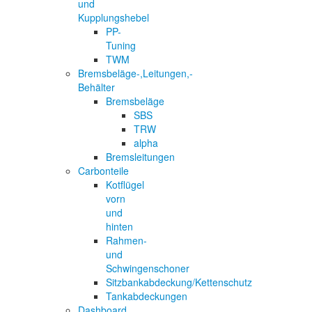
und
Kupplungshebel
PP-
Tuning
TWM
Bremsbeläge-,Leitungen,-
Behälter
Bremsbeläge
SBS
TRW
alpha
Bremsleitungen
Carbonteile
Kotflügel
vorn
und
hinten
Rahmen-
und
Schwingenschoner
Sitzbankabdeckung/Kettenschutz
Tankabdeckungen
Dashboard