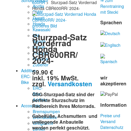
Sonderverkauf
⇒ zum
600RR
> Sturzpad-Satz Vorderrad
Aprilia
Renntraining
Honda CBR600RR/ 2024-
BMW
mit Stecki
Ducati
Sprachen
Honda
größeres Bild
Kawasaki
Sturzpad-Satz
MV
Vorderrad
Agusta
Honda
Suzuki
CBR600RR/
Triumph
2024-
Yamaha
Zubehör
59.90 €
Additive-
inkl. 19% MwSt.
ERC-
wir
zzgl.
Versandkosten
Bike
akzeptieren
ERC-
Bike
GSG-Sturzpad-Satz sind der
Additive
perfekte Sturzschutz im
Information
Accossato
Radbereich Ihres Motorrads.
Bremspumpen
Gabelfüße, Achsmuttern und
Preise und
Bremskolben
umliegende Anbauteile
Versand
Griffgummi
werden perfekt geschützt.
Datenschutz
Lenker