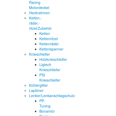
Racing
Motordeckel
Heckrahmen
Ketten,-
räder,-
ritzel/Zubehör
Ketten
Kettenritzel
Kettenräder
Kettenspanner
Knieschleifer
Holzknieschleifer
Ligtech
Knieschliefer
PSI
Knieschleifer
Kühlergitter
Laptimer
Lenker/Lenkanschlagschutz
PP-
Tuning
Bonamici