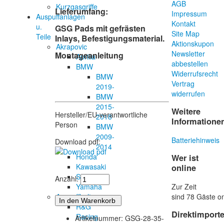
AGB
Kurzgasgriffe
Lieferumfang:
Impressum
Auspuffanlagen
Kontakt
u.
GSG Pads mit gefrästen
Site Map
Teile
Inlays, Befestigungsmaterial.
Aktionskupon
Akrapovic
Newsletter
Montageanleitung
Aprilia
abbestellen
BMW
Widerrufsrecht
BMW
Vertrag
2019-
widerrufen
BMW
2015-
Weitere
Hersteller/EU-verantwortliche
2018
Informatione
Person
BMW
2009-
Batteriehinweis
Download pdf:
2014
Honda
Wer ist
Kawasaki
online
Suzuki
Anzahl:
Zur Zeit
Yamaha
sind 78 Gäste on
Auspuffhalter
R&G
Direktimport
Racing
Artikelnummer: GSG-28-35-