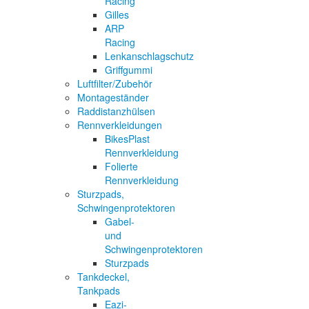
Racing
Gilles
ARP
Racing
Lenkanschlagschutz
Griffgummi
Luftfilter/Zubehör
Montageständer
Raddistanzhülsen
Rennverkleidungen
BikesPlast
Rennverkleidung
Folierte
Rennverkleidung
Sturzpads,
Schwingenprotektoren
Gabel-
und
Schwingenprotektoren
Sturzpads
Tankdeckel,
Tankpads
Eazi-