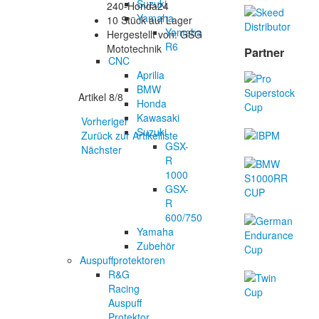
Suzuki
240-Honda24
Yamaha
10 Stück auf Lager
Yamaha
Hergestellt von: GSG
R6
Mototechnik
Partner
CNC
Aprilia
BMW
Artikel 8/8
Honda
Kawasaki
Vorheriger
Suzuki
Zurück zur Artikelliste
GSX-
Nächster
R
1000
GSX-
R
600/750
Yamaha
Zubehör
Auspuffprotektoren
R&G
Racing
Auspuff
Protektor