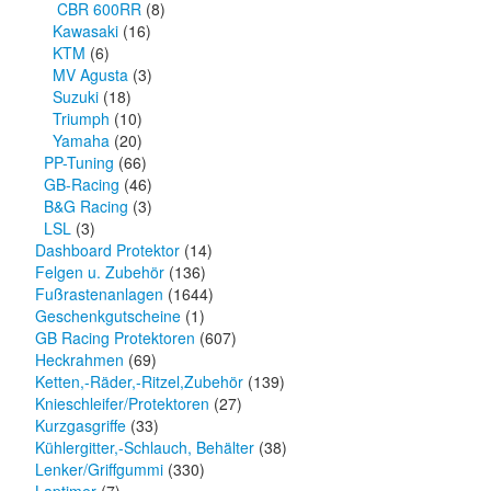
CBR 600RR
(8)
Kawasaki
(16)
KTM
(6)
MV Agusta
(3)
Suzuki
(18)
Triumph
(10)
Yamaha
(20)
PP-Tuning
(66)
GB-Racing
(46)
B&G Racing
(3)
LSL
(3)
Dashboard Protektor
(14)
Felgen u. Zubehör
(136)
Fußrastenanlagen
(1644)
Geschenkgutscheine
(1)
GB Racing Protektoren
(607)
Heckrahmen
(69)
Ketten,-Räder,-Ritzel,Zubehör
(139)
Knieschleifer/Protektoren
(27)
Kurzgasgriffe
(33)
Kühlergitter,-Schlauch, Behälter
(38)
Lenker/Griffgummi
(330)