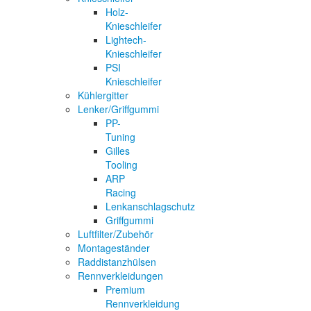
Holz-
Knieschleifer
Lightech-
Knieschleifer
PSI
Knieschleifer
Kühlergitter
Lenker/Griffgummi
PP-
Tuning
Gilles
Tooling
ARP
Racing
Lenkanschlagschutz
Griffgummi
Luftfilter/Zubehör
Montageständer
Raddistanzhülsen
Rennverkleidungen
Premium
Rennverkleidung