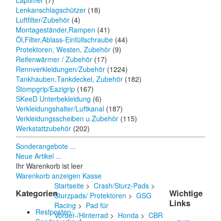
Laptimer
(7)
Lenkanschlagschützer
(18)
Luftfilter/Zubehör
(4)
Montageständer,Rampen
(41)
Öl,Filter,Ablass-Einfüllschraube
(44)
Protektoren, Westen, Zubehör
(9)
Reifenwärmer / Zubehör
(17)
Rennverkleidungen/Zubehör
(1224)
Tankhauben,Tankdeckel, Zubehör
(182)
Stompgrip/Eazigrip
(167)
SKeeD Unterbekleidung
(6)
Verkleidungshalter/Luftkanal
(187)
Verkleidungsscheiben u.Zubehör
(115)
Werkstattzubehör
(202)
Sonderangebote ...
Neue Artikel ...
Ihr Warenkorb ist leer
Warenkorb anzeigen
Kasse
Startseite
>
Crash/Sturz-Pads
>
Kategorien
Wichtige
Sturzpads/ Protektoren
>
GSG
Links
Racing
>
Pad für
Restposten-
Vorder-/Hinterrad
>
Honda
>
CBR