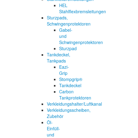
HEL
Stahlflexbremsleitungen
Sturzpads,
Schwingenprotektoren
Gabel-
und
Schwingenprotektoren
Sturzpad
Tankdeckel,
Tankpads
Eazi-
Grip
Stompgrip®
Tankdeckel
Carbon
Tankprotektoren
Verkleidungshalter/Luftkanal
Verkleidungsscheiben,
Zubehör
Öl-
Einfüll-
und