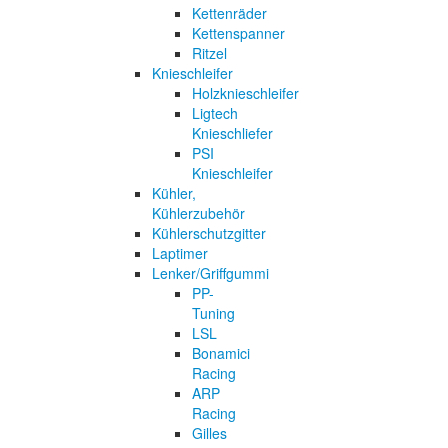
Kettenräder
Kettenspanner
Ritzel
Knieschleifer
Holzknieschleifer
Ligtech
Knieschliefer
PSI
Knieschleifer
Kühler,
Kühlerzubehör
Kühlerschutzgitter
Laptimer
Lenker/Griffgummi
PP-
Tuning
LSL
Bonamici
Racing
ARP
Racing
Gilles