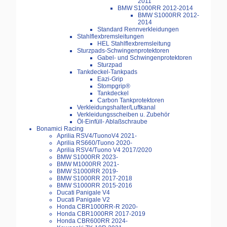
2011
BMW S1000RR 2012-2014
BMW S1000RR 2012-
2014
Standard Rennverkleidungen
Stahlflexbremsleitungen
HEL Stahlflexbremsleitung
Sturzpads-Schwingenprotektoren
Gabel- und Schwingenprotektoren
Sturzpad
Tankdeckel-Tankpads
Eazi-Grip
Stompgrip®
Tankdeckel
Carbon Tankprotektoren
Verkleidungshalter/Luftkanal
Verkleidungsscheiben u. Zubehör
Öl-Einfüll- Ablaßschraube
Bonamici Racing
Aprilia RSV4/TuonoV4 2021-
Aprilia RS660/Tuono 2020-
Aprilia RSV4/Tuono V4 2017/2020
BMW S1000RR 2023-
BMW M1000RR 2021-
BMW S1000RR 2019-
BMW S1000RR 2017-2018
BMW S1000RR 2015-2016
Ducati Panigale V4
Ducati Panigale V2
Honda CBR1000RR-R 2020-
Honda CBR1000RR 2017-2019
Honda CBR600RR 2024-