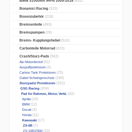
BMW S1000RR /HP4/ 2009-2018
(652)
Bonamici Racing
(315)
Boxenzubehör
(218)
Bremsenteile
(493)
Bremspumpen
(26)
Brems- Kupplungshebel
(510)
Carbonteile Motorrad
(423)
Crash/Sturz-Pads
(562)
(51)
Alu-Motordeckel
(4)
Auspuffpotektoren
(25)
Carbon Tank Protektoren
(160)
Gabel-Schwingenschutz
(322)
Sturzpads/ Protektoren
(204)
GSG Racing
(92)
Pad für Rahmen, Motor, Verkl.
(10)
Aprilia
(12)
BMW
(3)
Ducati
(11)
Honda
(17)
Kawasaki
(7)
ZX-6R
(10)
ZX-10R/Z900