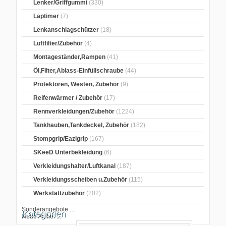
Lenker/Griffgummi
(330)
Laptimer
(7)
Lenkanschlagschützer
(18)
Luftfilter/Zubehör
(4)
Montageständer,Rampen
(41)
Öl,Filter,Ablass-Einfüllschraube
(44)
Protektoren, Westen, Zubehör
(9)
Reifenwärmer / Zubehör
(17)
Rennverkleidungen/Zubehör
(1224)
Tankhauben,Tankdeckel, Zubehör
(182)
Stompgrip/Eazigrip
(167)
SKeeD Unterbekleidung
(6)
Verkleidungshalter/Luftkanal
(187)
Verkleidungsscheiben u.Zubehör
(115)
Werkstattzubehör
(202)
Sonderangebote ...
Kategorien
Neue Artikel ...