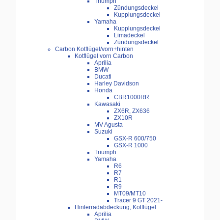
Triumph
Zündungsdeckel
Kupplungsdeckel
Yamaha
Kupplungsdeckel
Limadeckel
Zündungsdeckel
Carbon Kotflügel/vorn+hinten
Kotflügel vorn Carbon
Aprilia
BMW
Ducati
Harley Davidson
Honda
CBR1000RR
Kawasaki
ZX6R, ZX636
ZX10R
MV Agusta
Suzuki
GSX-R 600/750
GSX-R 1000
Triumph
Yamaha
R6
R7
R1
R9
MT09/MT10
Tracer 9 GT 2021-
Hinterradabdeckung, Kotflügel
Aprilia