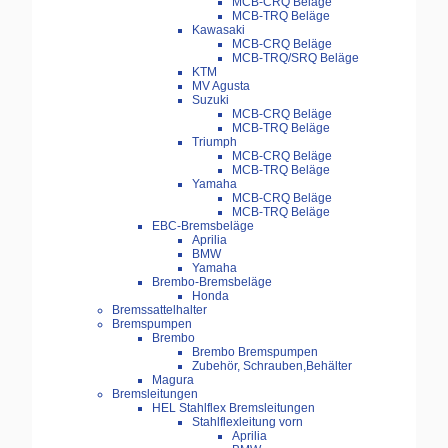
MCB-CRQ Beläge
MCB-TRQ Beläge
Kawasaki
MCB-CRQ Beläge
MCB-TRQ/SRQ Beläge
KTM
MV Agusta
Suzuki
MCB-CRQ Beläge
MCB-TRQ Beläge
Triumph
MCB-CRQ Beläge
MCB-TRQ Beläge
Yamaha
MCB-CRQ Beläge
MCB-TRQ Beläge
EBC-Bremsbeläge
Aprilia
BMW
Yamaha
Brembo-Bremsbeläge
Honda
Bremssattelhalter
Bremspumpen
Brembo
Brembo Bremspumpen
Zubehör, Schrauben,Behälter
Magura
Bremsleitungen
HEL Stahlflex Bremsleitungen
Stahlflexleitung vorn
Aprilia