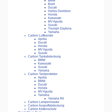
BMW
Buell
Ducati
Harley Davidson
Honda
Kawasaki
MV Agusta
Suzuki
Triumph Daytona
Yamaha
Carbon Luftkanäle
Aprilia
Ducati
Honda
MV Agusta
Suzuki
Carbon Tankabdeckung
BMW
Kawasaki
Suzuki
Yamaha
Carbon Tankprotektor
Aprilia
BMW
Ducati
Honda
MV Agusta
Yamaha
Yamaha R6
Carbon Lampenmaske
Carbon Auspuffabdeckung
Carbon Kettenschutz