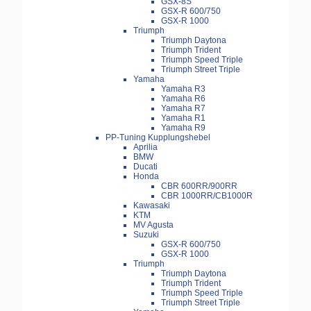
GSX-8S
GSX-R 600/750
GSX-R 1000
Triumph
Triumph Daytona
Triumph Trident
Triumph Speed Triple
Triumph Street Triple
Yamaha
Yamaha R3
Yamaha R6
Yamaha R7
Yamaha R1
Yamaha R9
PP-Tuning Kupplungshebel
Aprilia
BMW
Ducati
Honda
CBR 600RR/900RR
CBR 1000RR/CB1000R
Kawasaki
KTM
MV Agusta
Suzuki
GSX-R 600/750
GSX-R 1000
Triumph
Triumph Daytona
Triumph Trident
Triumph Speed Triple
Triumph Street Triple