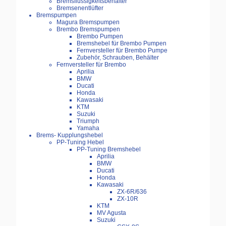
Bremsflüssigkeitsbehälter
Bremsenentlüfter
Bremspumpen
Magura Bremspumpen
Brembo Bremspumpen
Brembo Pumpen
Bremshebel für Brembo Pumpen
Fernversteller für Brembo Pumpe
Zubehör, Schrauben, Behälter
Fernversteller für Brembo
Aprilia
BMW
Ducati
Honda
Kawasaki
KTM
Suzuki
Triumph
Yamaha
Brems- Kupplungshebel
PP-Tuning Hebel
PP-Tuning Bremshebel
Aprilia
BMW
Ducati
Honda
Kawasaki
ZX-6R/636
ZX-10R
KTM
MV Agusta
Suzuki