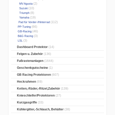
(2)
MV Agusta
(10)
Suzuki
(8)
Triumph
(19)
Yamaha
(112)
Pad für Vorder-/Hinterrad
(66)
PP-Tuning
(46)
GB-Racing
(3)
B&G Racing
(3)
LSL
Dashboard Protektor
(14)
Felgen u. Zubehör
(136)
Fußrastenanlagen
(1644)
Geschenkgutscheine
(1)
GB Racing Protektoren
(607)
Heckrahmen
(69)
Ketten,-Räder,-Ritzel,Zubehör
(139)
Knieschleifer/Protektoren
(27)
Kurzgasgriffe
(33)
Kühlergitter,-Schlauch, Behälter
(38)