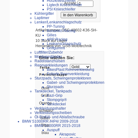
Holzknieschleifer
Anzahl:
Ligtech Knieschliefer
PSI Knieschleifer
Kühlergitter
Laptimer
Lenker/Lenkanschlagschutz
PP-Tuning
Artikelnummer: GSG-40602-K36-SH-
Bonamici Racing
Gilles
KU
ARP Racing
10 Stück auf Lager
Lenkanschlagschutz
Hergestellt von: GSG Mototechnik
Griffgummi
Luftfilter/Zubehör
Montageständer
Bitte wählen Sie:
Raddistanzhülsen
Rennverkleidungen
Farbe
BikesPlast Rennverkleidung
Folierte Rennverkleidung
Protectorkappe
Sturzpads, Schwingenprotektoren
Gabel- und Schwingenprotektoren
Sturzpads
Gold
Tankdeckel, Tankpads
Eazi-Grip
Grün
Stompgrip®
Orange
Tankdeckel
Verkleidungshalter
schwarz
Verkleidungsscheiben
Öl-Einfüll- und Ablaßschraube
Silber
BMW S1000RR /HP4/ 2009-2018
Titan
BMW S1000RR 2015-2018
Auspuff
blau
Akrapovic