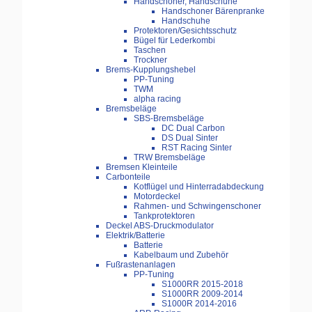
Handschoner, Handschuhe
Handschoner Bärenpranke
Handschuhe
Protektoren/Gesichtsschutz
Bügel für Lederkombi
Taschen
Trockner
Brems-Kupplungshebel
PP-Tuning
TWM
alpha racing
Bremsbeläge
SBS-Bremsbeläge
DC Dual Carbon
DS Dual Sinter
RST Racing Sinter
TRW Bremsbeläge
Bremsen Kleinteile
Carbonteile
Kotflügel und Hinterradabdeckung
Motordeckel
Rahmen- und Schwingenschoner
Tankprotektoren
Deckel ABS-Druckmodulator
Elektrik/Batterie
Batterie
Kabelbaum und Zubehör
Fußrastenanlagen
PP-Tuning
S1000RR 2015-2018
S1000RR 2009-2014
S1000R 2014-2016