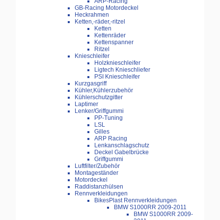
ARP-Racing
GB-Racing Motordeckel
Heckrahmen
Ketten,-räder,-ritzel
Ketten
Kettenräder
Kettenspanner
Ritzel
Knieschleifer
Holzknieschleifer
Ligtech Knieschliefer
PSI Knieschleifer
Kurzgasgriff
Kühler,Kühlerzubehör
Kühlerschutzgitter
Laptimer
Lenker/Griffgummi
PP-Tuning
LSL
Gilles
ARP Racing
Lenkanschlagschutz
Deckel Gabelbrücke
Griffgummi
Luftfilter/Zubehör
Montageständer
Motordeckel
Raddistanzhülsen
Rennverkleidungen
BikesPlast Rennverkleidungen
BMW S1000RR 2009-2011
BMW S1000RR 2009-