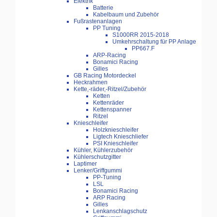
Elektrik
Batterie
Kabelbaum und Zubehör
Fußrastenanlagen
PP Tuning
S1000RR 2015-2018
Umkehrschaltung für PP Anlage
PP667.F
ARP-Racing
Bonamici Racing
Gilles
GB Racing Motordeckel
Heckrahmen
Kette,-räder,-Ritzel/Zubehör
Ketten
Kettenräder
Kettenspanner
Ritzel
Knieschleifer
Holzknieschleifer
Ligtech Knieschliefer
PSI Knieschleifer
Kühler, Kühlerzubehör
Kühlerschutzgitter
Laptimer
Lenker/Griffgummi
PP-Tuning
LSL
Bonamici Racing
ARP Racing
Gilles
Lenkanschlagschutz