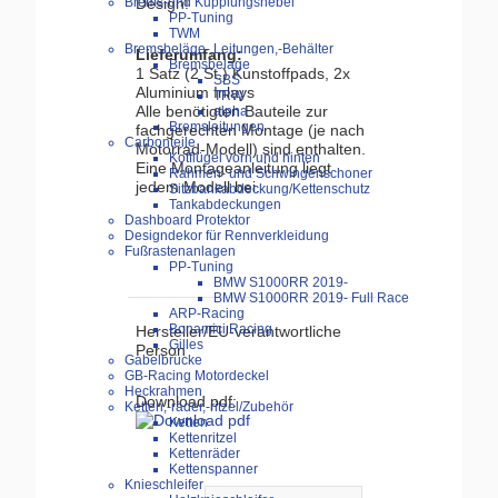
Brems-und Kupplungshebel
Design!
PP-Tuning
TWM
Bremsbeläge-,Leitungen,-Behälter
Lieferumfang:
Bremsbeläge
1 Satz (2 St.) Kunstoffpads, 2x
SBS
Aluminium Inlays
TRW
Alle benötigten Bauteile zur
alpha
Bremsleitungen
fachgerechten Montage (je nach
Carbonteile
Motorrad-Modell) sind enthalten.
Kotflügel vorn und hinten
Eine Montageanleitung liegt
Rahmen- und Schwingenschoner
jedem Modell bei.
Sitzbankabdeckung/Kettenschutz
Tankabdeckungen
Dashboard Protektor
Designdekor für Rennverkleidung
Fußrastenanlagen
PP-Tuning
BMW S1000RR 2019-
BMW S1000RR 2019- Full Race
ARP-Racing
Bonamici Racing
Hersteller/EU-verantwortliche
Gilles
Person
Gabelbrücke
GB-Racing Motordeckel
Heckrahmen
Download pdf:
Ketten,-räder,-ritzel/Zubehör
Ketten
Kettenritzel
Kettenräder
Kettenspanner
Knieschleifer