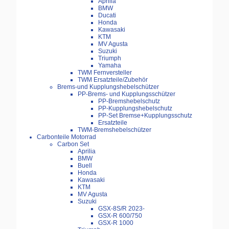
Aprilia
BMW
Ducati
Honda
Kawasaki
KTM
MV Agusta
Suzuki
Triumph
Yamaha
TWM Fernversteller
TWM Ersatzteile/Zubehör
Brems-und Kupplungshebelschützer
PP-Brems- und Kupplungsschützer
PP-Bremshebelschutz
PP-Kupplungshebelschutz
PP-Set Bremse+Kupplungsschutz
Ersatzteile
TWM-Bremshebelschützer
Carbonteile Motorrad
Carbon Set
Aprilia
BMW
Buell
Honda
Kawasaki
KTM
MV Agusta
Suzuki
GSX-8S/R 2023-
GSX-R 600/750
GSX-R 1000