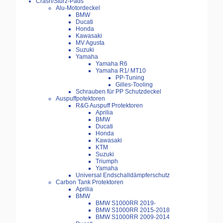
Crash/Sturz-Pads
Alu-Motordeckel
BMW
Ducati
Honda
Kawasaki
MV Agusta
Suzuki
Yamaha
Yamaha R6
Yamaha R1/ MT10
PP-Tuning
Gilles-Tooling
Schrauben für PP Schutzdeckel
Auspuffpotektoren
R&G Auspuff Protektoren
Aprilia
BMW
Ducati
Honda
Kawasaki
KTM
Suzuki
Triumph
Yamaha
Universal Endschalldämpferschutz
Carbon Tank Protektoren
Aprilia
BMW
BMW S1000RR 2019-
BMW S1000RR 2015-2018
BMW S1000RR 2009-2014