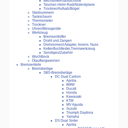
Mechanikerhandschuhe
Taschen Helm-Rad/Abdeckplane
Trockner/Aufsatz/Bügel
Startnummern
Tankschaum
Thermometer
Trockner
Uhren/Messgeräte
Werkzeug
Bremsentlüfter
Draht und Zangen
Drehmoment Adapter, Innens. Nuss
Kettenfluchttester,Trennwerkzeug
Sonstiges/Zubehör
Wuchtbock
Ölauffangwannen
Bremsenteile
Bremsbeläge
SBS-Bremsbeläge
DC Dual Carbon
Aprilia
BMW
Ducati
Honda
Kawasaki
KTM
MV Agusta
Suzuki
Triumph Daytona
Yamaha
DS Dual Sinter
Aprilia