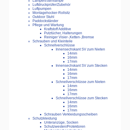
Lampen/Stirnlampe
Luftdruckprüfer/Zubehör
Luftpumpen
Montagehocker-Rollsitz
Outdoor Stuhl
Paddockständer
Pflege und Wartung
Kraftstoff Additive
Putztücher, Halterungen
Reiniger Visier-,Ketten-,Bremse
Schrauben und Kleinteile
Schnellverschlüsse
Innensechskant SV zum Nieten
14mm
16mm
17mm
Innensechskant SV zum Stecken
14mm
16mm
17mm
Schnellverschlüsse zum Nieten
14mm
16mm
17mm
Schnellverschlüsse zum Stecken
14mm
16mm
17mm
Schrauben Verkleidungsscheiben
Schutzkleidung
Unteranzüge, Socken
Schutzwesten/Protektoren