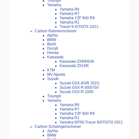
Triumph
Yamaha
Yamaha R6
Yamaha R7
Yamaha YZF 900 R9
Yamaha R1
Tracer 9 /GT/GTX 2021-
Carbon Rahmenschoner
Aprilia
BMW
Buell
Ducati
Honda
Kawasaki
Kawasaki ZX6R/636
Kawasaki ZX10R
KTM
MV Agusta
Suzuki
Suzuki GSX-8S/R 2023-
Suzuki GSX-R 600/750
Suzuki GSX-R 1000
Triumph
Yamaha
Yamaha R6
Yamaha R7
Yamaha YZF 900 R9
Yamaha R1
Yamaha MT09,Tracer 9/GT/GTX 2021
Carbon Schwingenschoner
Aprilia
BMW