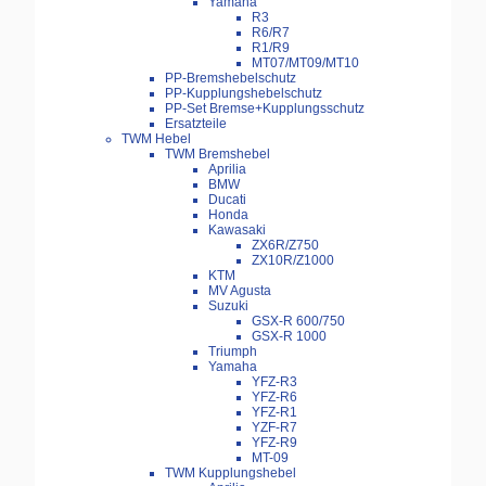
Yamaha
R3
R6/R7
R1/R9
MT07/MT09/MT10
PP-Bremshebelschutz
PP-Kupplungshebelschutz
PP-Set Bremse+Kupplungsschutz
Ersatzteile
TWM Hebel
TWM Bremshebel
Aprilia
BMW
Ducati
Honda
Kawasaki
ZX6R/Z750
ZX10R/Z1000
KTM
MV Agusta
Suzuki
GSX-R 600/750
GSX-R 1000
Triumph
Yamaha
YFZ-R3
YFZ-R6
YFZ-R1
YZF-R7
YFZ-R9
MT-09
TWM Kupplungshebel