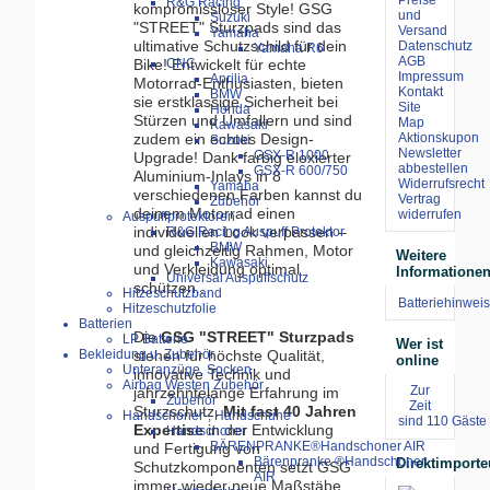
R&G Racing
kompromissloser Style! GSG
und
Suzuki
"STREET" Sturzpads sind das
Versand
Yamaha
ultimative Schutzschild für dein
Datenschutz
Yamaha R6
AGB
Bike! Entwickelt für echte
CNC
Impressum
Aprilia
Motorrad-Enthusiasten, bieten
Kontakt
BMW
sie erstklassige Sicherheit bei
Site
Honda
Stürzen und Umfallern und sind
Map
Kawasaki
zudem ein echtes Design-
Aktionskupon
Suzuki
Newsletter
GSX-R 1000
Upgrade! Dank farbig eloxierter
abbestellen
GSX-R 600/750
Aluminium-Inlays in 8
Widerrufsrecht
Yamaha
verschiedenen Farben kannst du
Vertrag
Zubehör
deinem Motorrad einen
widerrufen
Auspuffprotektoren
individuellen Look verpassen –
R&G Racing Auspuff Protektor
BMW
und gleichzeitig Rahmen, Motor
Weitere
Kawasaki
und Verkleidung optimal
Informatione
Universal Auspuffschutz
schützen..
Hitzeschutzband
Batteriehinweis
Hitzeschutzfolie
Batterien
Die
GSG "STREET" Sturzpads
LP Batterie
Wer ist
Bekleidung u. Zubehör
stehen für höchste Qualität,
online
Unteranzüge, Socken
innovative Technik und
Airbag Westen Zubehör
Zur
jahrzehntelange Erfahrung im
Zubehör
Zeit
Sturzschutz.
Mit fast 40 Jahren
Handschoner-, Handschuhe
sind 110 Gäste 
Expertise
in der Entwicklung
Handschoner
BÄRENPRANKE®Handschoner AIR
und Fertigung von
Bärenpranke ®Handschoner
Direktimporte
Schutzkomponenten setzt GSG
AIR
immer wieder neue Maßstäbe.