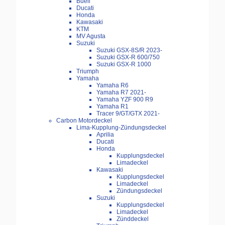
Buell
Ducati
Honda
Kawasaki
KTM
MV Agusta
Suzuki
Suzuki GSX-8S/R 2023-
Suzuki GSX-R 600/750
Suzuki GSX-R 1000
Triumph
Yamaha
Yamaha R6
Yamaha R7 2021-
Yamaha YZF 900 R9
Yamaha R1
Tracer 9/GT/GTX 2021-
Carbon Motordeckel
Lima-Kupplung-Zündungsdeckel
Aprilia
Ducati
Honda
Kupplungsdeckel
Limadeckel
Kawasaki
Kupplungsdeckel
Limadeckel
Zündungsdeckel
Suzuki
Kupplungsdeckel
Limadeckel
Zünddeckel