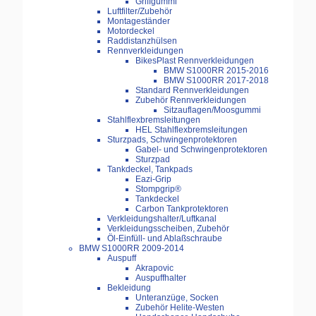
Griffgummi
Luftfilter/Zubehör
Montageständer
Motordeckel
Raddistanzhülsen
Rennverkleidungen
BikesPlast Rennverkleidungen
BMW S1000RR 2015-2016
BMW S1000RR 2017-2018
Standard Rennverkleidungen
Zubehör Rennverkleidungen
Sitzauflagen/Moosgummi
Stahlflexbremsleitungen
HEL Stahlflexbremsleitungen
Sturzpads, Schwingenprotektoren
Gabel- und Schwingenprotektoren
Sturzpad
Tankdeckel, Tankpads
Eazi-Grip
Stompgrip®
Tankdeckel
Carbon Tankprotektoren
Verkleidungshalter/Luftkanal
Verkleidungsscheiben, Zubehör
Öl-Einfüll- und Ablaßschraube
BMW S1000RR 2009-2014
Auspuff
Akrapovic
Auspuffhalter
Bekleidung
Unteranzüge, Socken
Zubehör Helite-Westen