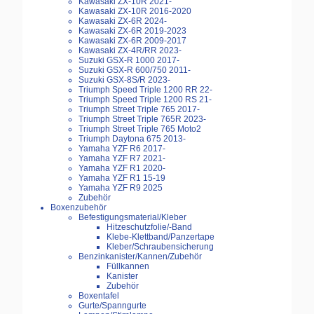
Kawasaki ZX-10R 2021-
Kawasaki ZX-10R 2016-2020
Kawasaki ZX-6R 2024-
Kawasaki ZX-6R 2019-2023
Kawasaki ZX-6R 2009-2017
Kawasaki ZX-4R/RR 2023-
Suzuki GSX-R 1000 2017-
Suzuki GSX-R 600/750 2011-
Suzuki GSX-8S/R 2023-
Triumph Speed Triple 1200 RR 22-
Triumph Speed Triple 1200 RS 21-
Triumph Street Triple 765 2017-
Triumph Street Triple 765R 2023-
Triumph Street Triple 765 Moto2
Triumph Daytona 675 2013-
Yamaha YZF R6 2017-
Yamaha YZF R7 2021-
Yamaha YZF R1 2020-
Yamaha YZF R1 15-19
Yamaha YZF R9 2025
Zubehör
Boxenzubehör
Befestigungsmaterial/Kleber
Hitzeschutzfolie/-Band
Klebe-Klettband/Panzertape
Kleber/Schraubensicherung
Benzinkanister/Kannen/Zubehör
Füllkannen
Kanister
Zubehör
Boxentafel
Gurte/Spanngurte