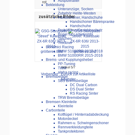
Auspuffhalter
rot
Bekleidung
Unteranzüge, Socken
Zubehör Helite-Westen
zusätzliche Bilder
Handschoner, Handschuhe
Handschoner Bärenpranke
Handschuhe
Protektoren/Gesichtsschutz
Bügel für Lederkombi
Taschen
Trockner
Bonamici Racing
BMW S1000RR 2017-2018
größeres Bild
größeres Bild
BMW S1000RR 2015-2016
Brems- und Kupplungshebel
PP-Tuning
Artikel 5/7
TWM
alpha racing
Vorheriger
Zurück zur Artikelliste
Bremsbeläge
Nächster
SBS Bremsbeläge
DC Dual Carbon
DS Dual Sinter
RS Racing Sinter
TRW Bremsbeläge
Bremsen Kleinteile
Kleinteile
Carbonteile
Kotflügel / Hinterradabdeckung
Motordeckel
Rahmen-u. Schwingenschoner
Rennverkleidungteile
Tankprotektoren