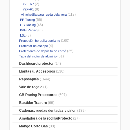
(2)
YZF-R7
(8)
YZF-R1
(112)
Almohadilla para rueda delantera
(66)
PP-Tuning
(46)
GB-Racing
(3)
B&G Racing
(3)
LSL
(160)
Protección horquilla oscilante
(4)
Protector de escape
(25)
Protectores de depósito de carbó
(51)
Tapa del motor de aluminio
Dashboard protector
(14)
Llantas u. Accesorios
(136)
Reposapiés
(1644)
Vale de regalo
(1)
GB Racing Protectores
(607)
Bastidor Trasero
(69)
Cadenas, ruedas dentadas y piñon
(139)
Amoladora de la rodilla/Protecto
(27)
Mango Corto Gas
(33)