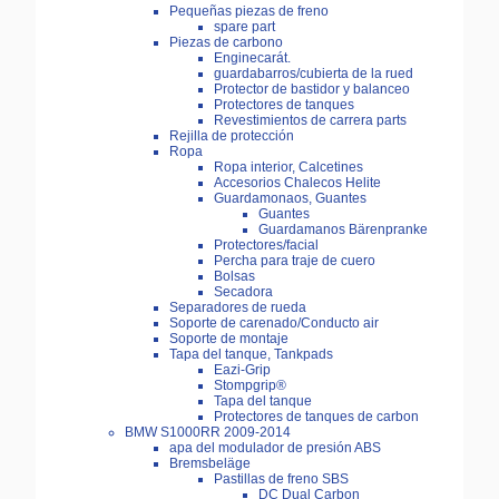
Pequeñas piezas de freno
spare part
Piezas de carbono
Enginecarát.
guardabarros/cubierta de la rued
Protector de bastidor y balanceo
Protectores de tanques
Revestimientos de carrera parts
Rejilla de protección
Ropa
Ropa interior, Calcetines
Accesorios Chalecos Helite
Guardamonaos, Guantes
Guantes
Guardamanos Bärenpranke
Protectores/facial
Percha para traje de cuero
Bolsas
Secadora
Separadores de rueda
Soporte de carenado/Conducto air
Soporte de montaje
Tapa del tanque, Tankpads
Eazi-Grip
Stompgrip®
Tapa del tanque
Protectores de tanques de carbon
BMW S1000RR 2009-2014
apa del modulador de presión ABS
Bremsbeläge
Pastillas de freno SBS
DC Dual Carbon