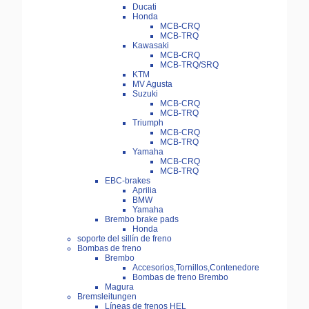
Ducati
Honda
MCB-CRQ
MCB-TRQ
Kawasaki
MCB-CRQ
MCB-TRQ/SRQ
KTM
MV Agusta
Suzuki
MCB-CRQ
MCB-TRQ
Triumph
MCB-CRQ
MCB-TRQ
Yamaha
MCB-CRQ
MCB-TRQ
EBC-brakes
Aprilia
BMW
Yamaha
Brembo brake pads
Honda
soporte del sillín de freno
Bombas de freno
Brembo
Accesorios,Tornillos,Contenedore
Bombas de freno Brembo
Magura
Bremsleitungen
Líneas de frenos HEL