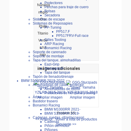
Protectores
Naranja
Perchas para traje de cuero
Bolsas
negro
Secadora
Oro
Sistemas de escape
Sistemas de Reposapies
Plata
PP-Tuning
PP517.F
Titanio
PP517FRV-Full race
Gilles Tooling
Verde
ARP Racing
azul
Bonamici Racing
Soporte de carenado
rojo
Soporte de montaje
Tapa del tanque, almohadillas
Eazi-Grip
imágenes adicionales
Stompgrip®
Tapa del tanque
Tapón de llenado/drenaje
BMW S1000RR 2019-2022
Almohadillas de caída, protector
Almohadillas de otoño
Protectores de horquilla y swing
Árbol
Ampliar imagen
Ampliar imagen
Bastidor trasero
Bonamici Racing
BMW M1000RR 2021-
Producto 5/5
BMW S1000RR 2019-
Cadenas, ruedas,-ritzel/accesori
<< Anterior
Volver a lista de productos
Cadenas
Siguiente >>
Piñón del motor
Piñones