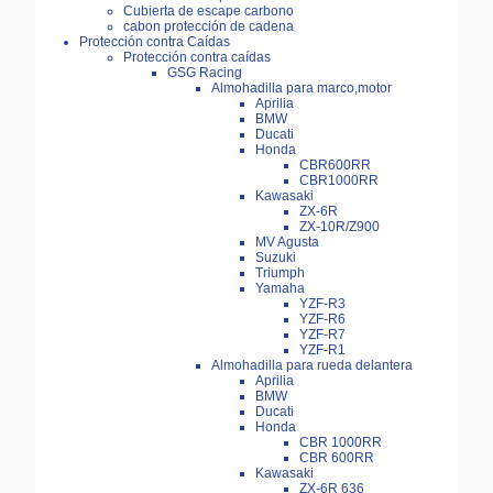
Cubierta de escape carbono
cabon protección de cadena
Protección contra Caídas
Protección contra caídas
GSG Racing
Almohadilla para marco,motor
Aprilia
BMW
Ducati
Honda
CBR600RR
CBR1000RR
Kawasaki
ZX-6R
ZX-10R/Z900
MV Agusta
Suzuki
Triumph
Yamaha
YZF-R3
YZF-R6
YZF-R7
YZF-R1
Almohadilla para rueda delantera
Aprilia
BMW
Ducati
Honda
CBR 1000RR
CBR 600RR
Kawasaki
ZX-6R 636