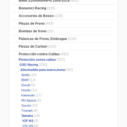
BMW S1000RR/HP4/ 2009-2018
(652)
Bonamici Racing
(315)
Accesorios de Boxeo
(218)
Piezas de Freno
(493)
Bombas de freno
(26)
Palancas de Freno, Embrague
(510)
Piezas de Carbon
(423)
Protección contra Caídas
(562)
(322)
Protección contra caídas
(204)
GSG Racing
(92)
Almohadilla para marco,motor
(10)
Aprilia
(12)
BMW
(3)
Ducati
(11)
Honda
(17)
Kawasaki
(2)
MV Agusta
(10)
Suzuki
(8)
Triumph
(19)
Yamaha
(5)
YZF-R3
(4)
YZF-R6