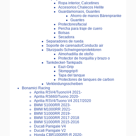
Ropa interior, Calcetines
Accesorios Chalecos Helite
Guardamonaos, Guantes
Ahorro de manos Bärenpranke
Guantes
Protectores/facial
Percha para traje de cuero
Bolsas
Secadora
Separadores de rueda
Soporte de carenado/Conducto air
Sturzpads-Schwingenprotektoren
Almohadilla de otoño
Protector de horquilla y brazo o
Tankdeckel-Tankpads
Eazi-Grip
Stompgrip®
Tapa del tanque
Protectores de tanques de carbon
Verkleidungsscheiben
Bonamici Racing
Aprilia RSV4/TuonoV4 2021-
Aprilia RS660/Tuono 2020-
Aprilia RSV4/Tuono V4 2017/2020
BMW S1000RR 2023-
BMW M1000RR 2021-
BMW S1000RR 2019-
BMW S1000RR 2017-2018
BMW S1000RR 2015-2016
Ducati Panigale V4
Ducati Panigale V2
Honda CBR1000RR-R 2020-