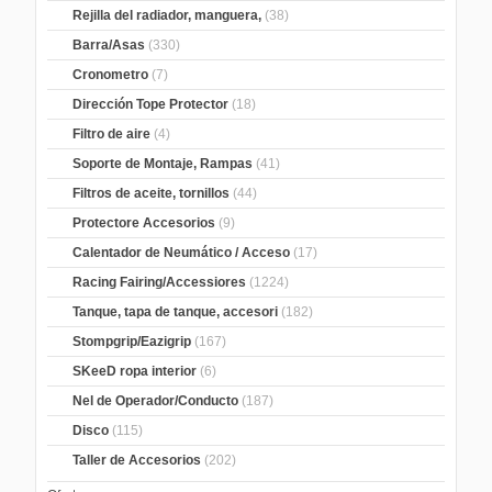
Rejilla del radiador, manguera,
(38)
Barra/Asas
(330)
Cronometro
(7)
Dirección Tope Protector
(18)
Filtro de aire
(4)
Soporte de Montaje, Rampas
(41)
Filtros de aceite, tornillos
(44)
Protectore Accesorios
(9)
Calentador de Neumático / Acceso
(17)
Racing Fairing/Accessiores
(1224)
Tanque, tapa de tanque, accesori
(182)
Stompgrip/Eazigrip
(167)
SKeeD ropa interior
(6)
Nel de Operador/Conducto
(187)
Disco
(115)
Taller de Accesorios
(202)