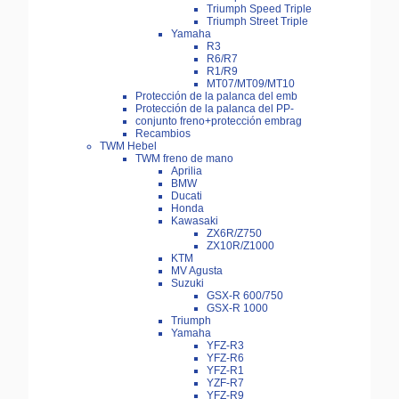
Triumph Speed Triple
Triumph Street Triple
Yamaha
R3
R6/R7
R1/R9
MT07/MT09/MT10
Protección de la palanca del emb
Protección de la palanca del PP-
conjunto freno+protección embrag
Recambios
TWM Hebel
TWM freno de mano
Aprilia
BMW
Ducati
Honda
Kawasaki
ZX6R/Z750
ZX10R/Z1000
KTM
MV Agusta
Suzuki
GSX-R 600/750
GSX-R 1000
Triumph
Yamaha
YFZ-R3
YFZ-R6
YFZ-R1
YZF-R7
YFZ-R9