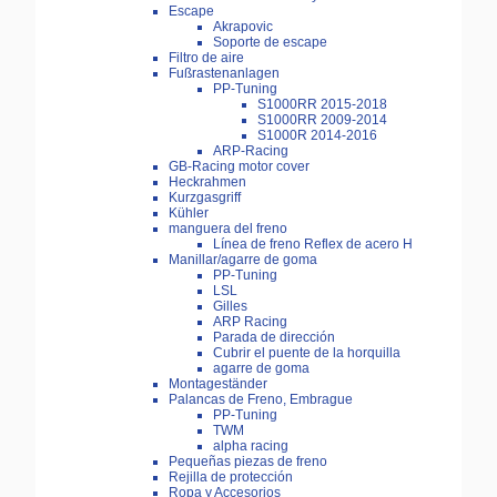
Escape
Akrapovic
Soporte de escape
Filtro de aire
Fußrastenanlagen
PP-Tuning
S1000RR 2015-2018
S1000RR 2009-2014
S1000R 2014-2016
ARP-Racing
GB-Racing motor cover
Heckrahmen
Kurzgasgriff
Kühler
manguera del freno
Línea de freno Reflex de acero H
Manillar/agarre de goma
PP-Tuning
LSL
Gilles
ARP Racing
Parada de dirección
Cubrir el puente de la horquilla
agarre de goma
Montageständer
Palancas de Freno, Embrague
PP-Tuning
TWM
alpha racing
Pequeñas piezas de freno
Rejilla de protección
Ropa y Accesorios