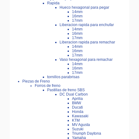
Rapida
Hueco hexagonal para pegar
14mm
16mm
17mm
Liberacion rapida para enchufar
14mm
16mm
17mm
Liberacion rapida para remachar
14mm
16mm
17mm
Vaso hexagonal para remachar
14mm
16mm
17mm
tornillos parabrisas
Piezas de Freno
Forros de freno
Pastillas de freno SBS
DC Dual Carbon
Aprilia
BMW
Ducati
Honda
Kawasaki
KTM
MV Agusta
Suzuki
Triumph Daytona
Yamaha