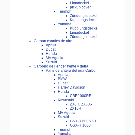
Limadeckel
pickup cover
Triumph
Zündungsdeckel
Kupplungsdeckel
Yamaha
Kupplungsdeckel
Limadeckel
Zündungsdeckel
Carbon canales de aire
Aprilia
Ducati
Honda
MV Agusta
Suzuki
Carbono de Fender frente y detra
Parte delantera del gua Carbon
Aprilia
BMW
Ducati
Harley Davidson
Honda
CBR1000RR
Kawasaki
ZX6R, ZX636
ZX10R
MV Agusta
Suzuki
GSX-R 600/750
GSX-R 1000
Triumph
Yamaha