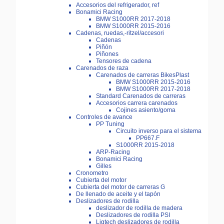
Accesorios del refrigerador, ref
Bonamici Racing
BMW S1000RR 2017-2018
BMW S1000RR 2015-2016
Cadenas, ruedas,-ritzel/accesori
Cadenas
Piñón
Piñones
Tensores de cadena
Carenados de raza
Carenados de carreras BikesPlast
BMW S1000RR 2015-2016
BMW S1000RR 2017-2018
Standard Carenados de carreras
Accesorios carrera carenados
Cojines asiento/goma
Controles de avance
PP Tuning
Circuito inverso para el sistema
PP667.F
S1000RR 2015-2018
ARP-Racing
Bonamici Racing
Gilles
Cronometro
Cubierta del motor
Cubierta del motor de carreras G
De llenado de aceite y el tapón
Deslizadores de rodilla
deslizador de rodilla de madera
Deslizadores de rodilla PSI
Ligtech deslizadores de rodilla