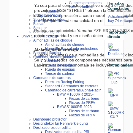
Guantes protectores
Usuarios
Ya sea para el conductor deportivo o para el conduc
Bärenpranke®
Conectados
protectoras GSG "STREET" ofrecen la combinación pe
Guantes
adaptado con precisión a cada modelo de motociclet
Protectores/facial
Actualmente
Soporte para pieles
dar ejemplo de máxima calidad en el ámbito de la pro
hay 74 visitant
Bolsas
Secador
Proteja su motocicleta Yamaha YZF R3 2015-2018 co
importador
Botella de agua
máxima seguridad y un diseño único.
BMW S1000RR 2023-
directo
Almohadillas de choque
Almohadillas de choque
Horquilla,Basculante protectores
Alcance de la entrega:
Bonamici Racing

1 juego (2 piezas) de almohadillas de plástico, 2x in
Cadenas, ruedas, pinones
Se incluyen todos los componentes necesarios para 
Cadenas
Las instrucciones de montaje se incluyen con cada 
Patrocinador
Rueda de espigas
Rueda de espigas
Tensor de cadena
Carenados de carreras
Premium Racing Fairing
Standard Carenados de carreras
Carenado de carreras Alpha-Racin
BMW M1000RR 2025-
Piezas de carbono
Piezas de PRFV
BMW S1000RR 2023-
Piezas de carbono
Piezas de PRFV
Dashboard protector
Designdekor für Rennverkleidung
Deslizadores de rodilla
Deslizadores de rodilla PSI