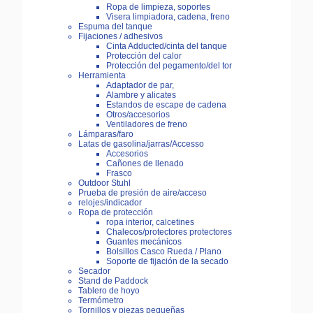
Ropa de limpieza, soportes
Visera limpiadora, cadena, freno
Espuma del tanque
Fijaciones / adhesivos
Cinta Adducted/cinta del tanque
Protección del calor
Protección del pegamento/del tor
Herramienta
Adaptador de par,
Alambre y alicates
Estandos de escape de cadena
Otros/accesorios
Ventiladores de freno
Lámparas/faro
Latas de gasolina/jarras/Accesso
Accesorios
Cañones de llenado
Frasco
Outdoor Stuhl
Prueba de presión de aire/acceso
relojes/indicador
Ropa de protección
ropa interior, calcetines
Chalecos/protectores protectores
Guantes mecánicos
Bolsillos Casco Rueda / Plano
Soporte de fijación de la secado
Secador
Stand de Paddock
Tablero de hoyo
Termómetro
Tornillos y piezas pequeñas