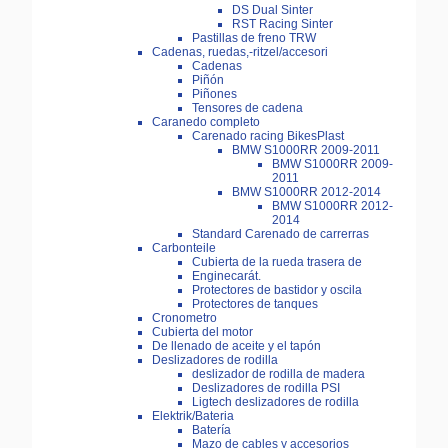
DS Dual Sinter
RST Racing Sinter
Pastillas de freno TRW
Cadenas, ruedas,-ritzel/accesori
Cadenas
Piñón
Piñones
Tensores de cadena
Caranedo completo
Carenado racing BikesPlast
BMW S1000RR 2009-2011
BMW S1000RR 2009-
2011
BMW S1000RR 2012-2014
BMW S1000RR 2012-
2014
Standard Carenado de carrerras
Carbonteile
Cubierta de la rueda trasera de
Enginecarát.
Protectores de bastidor y oscila
Protectores de tanques
Cronometro
Cubierta del motor
De llenado de aceite y el tapón
Deslizadores de rodilla
deslizador de rodilla de madera
Deslizadores de rodilla PSI
Ligtech deslizadores de rodilla
Elektrik/Bateria
Batería
Mazo de cables y accesorios