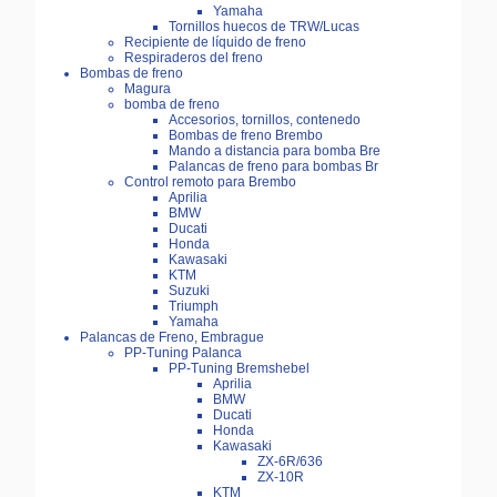
Yamaha
Tornillos huecos de TRW/Lucas
Recipiente de líquido de freno
Respiraderos del freno
Bombas de freno
Magura
bomba de freno
Accesorios, tornillos, contenedo
Bombas de freno Brembo
Mando a distancia para bomba Bre
Palancas de freno para bombas Br
Control remoto para Brembo
Aprilia
BMW
Ducati
Honda
Kawasaki
KTM
Suzuki
Triumph
Yamaha
Palancas de Freno, Embrague
PP-Tuning Palanca
PP-Tuning Bremshebel
Aprilia
BMW
Ducati
Honda
Kawasaki
ZX-6R/636
ZX-10R
KTM