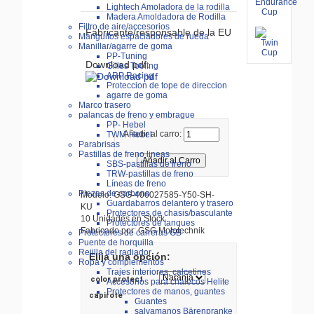
Lightech Amoladora de la rodilla
Madera Amoldadora de Rodilla
Filtro de aire/accesorios
Fabricante/responsable de la EU
Manguitos espaciadores de rueda
Manillar/agarre de goma
PP-Tuning
Download pdf:
Gilles Tooling
ARP Racing
Proteccion de tope de direccion
agarre de goma
Marco trasero
palancas de freno y embrague
PP- Hebel
Añadir al carro:
TWM-Hebel
Parabrisas
Pastillas de freno lineas
SBS-pastillas de freno
TRW-pastillas de freno
Líneas de freno
Piezas de carbono
Modelo: GSG-406027585-Y50-SH-
Guardabarros delantero y trasero
KU
Protectores de chasis/basculante
10 Unidades en Stock
Protectores de tanques
Fabricado por: GSG Mototechnik
Protectores de carreras GB
Puente de horquilla
Rejilla del radiador
Elija una opción:
Ropa y complementos
Trajes interiores, calcetines
color protect
Accesorios para chalecos Helite
Protectores de manos, guantes
capirote
Guantes
salvamanos Bärenpranke