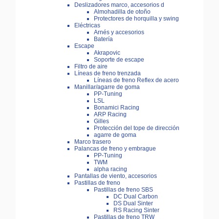
Deslizadores marco, accesorios d
Almohadilla de otoño
Protectores de horquilla y swing
Eléctricas
Arnés y accesorios
Batería
Escape
Akrapovic
Soporte de escape
Filtro de aire
Líneas de freno trenzada
Líneas de freno Reflex de acero
Manillar/agarre de goma
PP-Tuning
LSL
Bonamici Racing
ARP Racing
Gilles
Protección del tope de dirección
agarre de goma
Marco trasero
Palancas de freno y embrague
PP-Tuning
TWM
alpha racing
Pantallas de viento, accesorios
Pastillas de freno
Pastillas de freno SBS
DC Dual Carbon
DS Dual Sinter
RS Racing Sinter
Pastillas de freno TRW