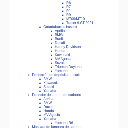
R6
R7
R1
R9
MT09/MT10
Tracer 9 GT 2021-
Guardabarros trasero
Aprilia
BMW
Buell
Ducati
Harley Davidson
Honda
Kawasaki
MV Agusta
Suzuki
Triumph Daytona
Yamaha
Protección de depósito de carb
BMW
Kawasaki
Suzuki
Yamaha
Protector de tanque de carbono
Aprilia
BMW
Ducati
Honda
MV Agusta
Yamaha
Yamaha R6
Máscara de lámpara de carbono