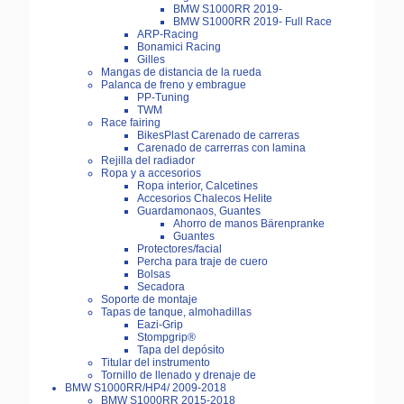
BMW S1000RR 2019-
BMW S1000RR 2019- Full Race
ARP-Racing
Bonamici Racing
Gilles
Mangas de distancia de la rueda
Palanca de freno y embrague
PP-Tuning
TWM
Race fairing
BikesPlast Carenado de carreras
Carenado de carrerras con lamina
Rejilla del radiador
Ropa y a accesorios
Ropa interior, Calcetines
Accesorios Chalecos Helite
Guardamonaos, Guantes
Ahorro de manos Bärenpranke
Guantes
Protectores/facial
Percha para traje de cuero
Bolsas
Secadora
Soporte de montaje
Tapas de tanque, almohadillas
Eazi-Grip
Stompgrip®
Tapa del depósito
Titular del instrumento
Tornillo de llenado y drenaje de
BMW S1000RR/HP4/ 2009-2018
BMW S1000RR 2015-2018