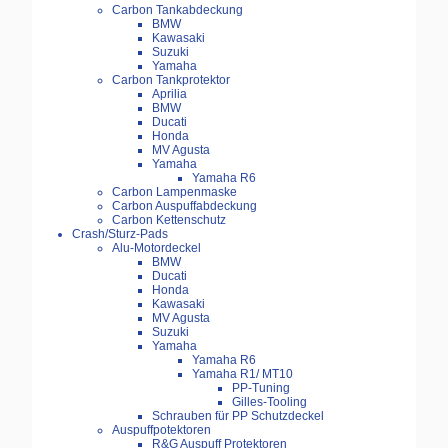
Carbon Tankabdeckung
BMW
Kawasaki
Suzuki
Yamaha
Carbon Tankprotektor
Aprilia
BMW
Ducati
Honda
MV Agusta
Yamaha
Yamaha R6
Carbon Lampenmaske
Carbon Auspuffabdeckung
Carbon Kettenschutz
Crash/Sturz-Pads
Alu-Motordeckel
BMW
Ducati
Honda
Kawasaki
MV Agusta
Suzuki
Yamaha
Yamaha R6
Yamaha R1/ MT10
PP-Tuning
Gilles-Tooling
Schrauben für PP Schutzdeckel
Auspuffpotektoren
R&G Auspuff Protektoren