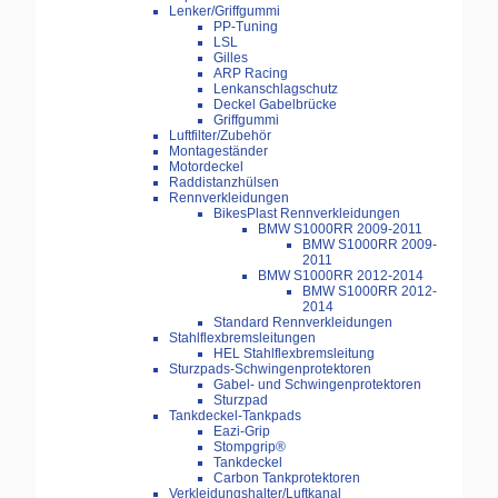
Lenker/Griffgummi
PP-Tuning
LSL
Gilles
ARP Racing
Lenkanschlagschutz
Deckel Gabelbrücke
Griffgummi
Luftfilter/Zubehör
Montageständer
Motordeckel
Raddistanzhülsen
Rennverkleidungen
BikesPlast Rennverkleidungen
BMW S1000RR 2009-2011
BMW S1000RR 2009-
2011
BMW S1000RR 2012-2014
BMW S1000RR 2012-
2014
Standard Rennverkleidungen
Stahlflexbremsleitungen
HEL Stahlflexbremsleitung
Sturzpads-Schwingenprotektoren
Gabel- und Schwingenprotektoren
Sturzpad
Tankdeckel-Tankpads
Eazi-Grip
Stompgrip®
Tankdeckel
Carbon Tankprotektoren
Verkleidungshalter/Luftkanal