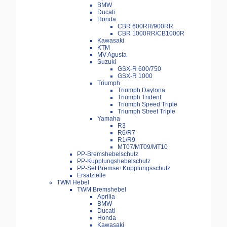
BMW
Ducati
Honda
CBR 600RR/900RR
CBR 1000RR/CB1000R
Kawasaki
KTM
MV Agusta
Suzuki
GSX-R 600/750
GSX-R 1000
Triumph
Triumph Daytona
Triumph Trident
Triumph Speed Triple
Triumph Street Triple
Yamaha
R3
R6/R7
R1/R9
MT07/MT09/MT10
PP-Bremshebelschutz
PP-Kupplungshebelschutz
PP-Set Bremse+Kupplungsschutz
Ersatzteile
TWM Hebel
TWM Bremshebel
Aprilia
BMW
Ducati
Honda
Kawasaki