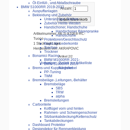
Öl-Einfüll-, und Ablaßschraube
BMW S1000RR 2019-2022
Anzahl:
Auspuffanlagen
Bekleidung und Zubehör
Unteranzüge, Socken
Zubehör Helite-Westen
Handschoner, Handschuhe
Handschoner Bärenpranke
Artikelnummer: AK-S-A10E8-RC-
Handschuhe
Tuono
Protektoren/Gesichtsschutz
1 Stück auf Lager
Bügel für Lederkombi
Taschen
Hergestellt von: AKRAPOViC
Trockner
Bonamici Racing
Artikel 2/2
BMW M1000RR 2021-
Vorheriger
Zurück zur Artikelliste
BMW S1000RR 2019-
Nächster
Brems-und Kupplungshebel
PP-Tuning
TWM
Bremsbeläge-,Leitungen,-Behälter
Bremsbeläge
SBS
TRW
alpha
Bremsleitungen
Carbonteile
Kotflügel vorn und hinten
Rahmen- und Schwingenschoner
Sitzbankabdeckung/Kettenschutz
Tankabdeckungen
Dashboard Protektor
Designdekor für Rennverkleidung