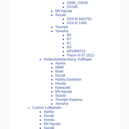
ZX6R, ZX636
ZX10R
MV Agusta
Suzuki
GSX-R 600/750
GSX-R 1000
Triumph
Yamaha
R6
R7
R1
R9
MT09/MT10
Tracer 9 GT 2021-
Hinterradabdeckung, Kotflügel
Aprilia
BMW
Buell
Ducati
Harley Davidson
Honda
Kawasaki
MV Agusta
Suzuki
Triumph Daytona
Yamaha
Carbon Luftkanäle
Aprilia
Ducati
Honda
MV Agusta
Suzuki