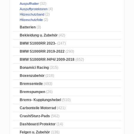
(32)
Auspuffhalter
(4)
Auspuffprotektoren
(2)
Hitzeschutzband
(2)
Hitzeschutzfolie
Batterien
(3)
Bekleidung u. Zubehör
(42)
BMW S1000RR 2023-
(247)
BMW S1000RR 2019-2022
(293)
BMW S1000RR /HP4/ 2009-2018
(652)
Bonamici Racing
(315)
Boxenzubehör
(218)
Bremsenteile
(493)
Bremspumpen
(26)
Brems- Kupplungshebel
(510)
Carbonteile Motorrad
(421)
Crash/Sturz-Pads
(562)
Dashboard Protektor
(14)
Felgen u. Zubehör
(136)