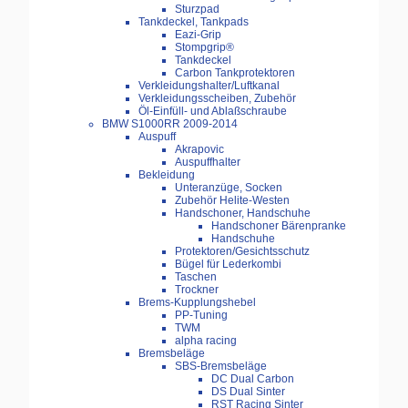
Sturzpad
Tankdeckel, Tankpads
Eazi-Grip
Stompgrip®
Tankdeckel
Carbon Tankprotektoren
Verkleidungshalter/Luftkanal
Verkleidungsscheiben, Zubehör
Öl-Einfüll- und Ablaßschraube
BMW S1000RR 2009-2014
Auspuff
Akrapovic
Auspuffhalter
Bekleidung
Unteranzüge, Socken
Zubehör Helite-Westen
Handschoner, Handschuhe
Handschoner Bärenpranke
Handschuhe
Protektoren/Gesichtsschutz
Bügel für Lederkombi
Taschen
Trockner
Brems-Kupplungshebel
PP-Tuning
TWM
alpha racing
Bremsbeläge
SBS-Bremsbeläge
DC Dual Carbon
DS Dual Sinter
RST Racing Sinter