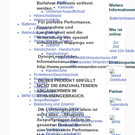
Beifahrer-Fußraste entfernt
BMW
Weitere
Kawasaki
werden.
Informatione
Universal Auspuffschutz
Hitzeschutzband
Batteriehinweis
Hitzeschutzfolie
Für perfekte Performance,
Batterien
Gasannahme und
LP Batterie
Wer ist
Langlebigkeit wird die
Bekleidung u. Zubehör
online
Unteranzüge, Socken
Verwendung des speziell
Airbag Westen Zubehör
entwickelten Mappings von
Zur
Zubehör
Zeit
Handschoner-, Handschuhe
sind 104 Gäste 
Handschoner
Dynojet empfohlen.
BÄRENPRANKE®Handschoner AIR
Informationen unter
Bärenpranke ®Handschoner
Direktimporte
http://www.powercommander.com/powercomma
AIR
Handschuhe
Protektoren/Gesichtsschutz
Bügel für Lederkombi
DIESES PRODUKT ERFÜLLT
Taschen
NICHT DIE EINZUHALTENDEN
Trockner
ABGASNORMEN IM
Partner
Trinkflaschen
STRASSENGEBRAUCH.
BMW S1000RR 2023-
Auspuffanlagen
Bekleidung und Zubehör
Unteranzüge, Socken
Die Leistungsspitze allein ist
Zubehör Helite-Westen
nicht alles —Akrapovic
Handschoner, Handschuhe
Auspuffanlagen liefern im
Handschoner Bärenpranke
gesamten Drehzahlbereich
Handschuhe
Protektoren
eine verbesserte Performance.
Bügel für Lederkombi