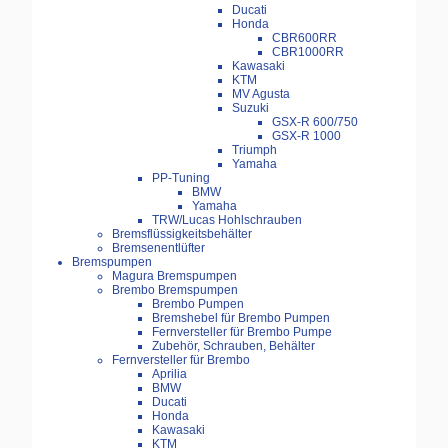
Ducati
Honda
CBR600RR
CBR1000RR
Kawasaki
KTM
MV Agusta
Suzuki
GSX-R 600/750
GSX-R 1000
Triumph
Yamaha
PP-Tuning
BMW
Yamaha
TRW/Lucas Hohlschrauben
Bremsflüssigkeitsbehälter
Bremsenentlüfter
Bremspumpen
Magura Bremspumpen
Brembo Bremspumpen
Brembo Pumpen
Bremshebel für Brembo Pumpen
Fernversteller für Brembo Pumpe
Zubehör, Schrauben, Behälter
Fernversteller für Brembo
Aprilia
BMW
Ducati
Honda
Kawasaki
KTM