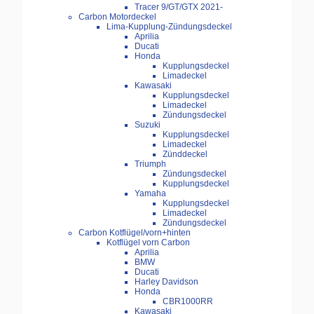
Tracer 9/GT/GTX 2021-
Carbon Motordeckel
Lima-Kupplung-Zündungsdeckel
Aprilia
Ducati
Honda
Kupplungsdeckel
Limadeckel
Kawasaki
Kupplungsdeckel
Limadeckel
Zündungsdeckel
Suzuki
Kupplungsdeckel
Limadeckel
Zünddeckel
Triumph
Zündungsdeckel
Kupplungsdeckel
Yamaha
Kupplungsdeckel
Limadeckel
Zündungsdeckel
Carbon Kotflügel/vorn+hinten
Kotflügel vorn Carbon
Aprilia
BMW
Ducati
Harley Davidson
Honda
CBR1000RR
Kawasaki