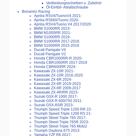
Verkleidungsscheiben u. Zubehör
Öl-Einfüll- Ablaßschraube
Bonamici Racing
Aprilia RSV4/TuonoV4 2021-
Aprilia RS660/Tuono 2020-
Aprilia RSV4/Tuono V4 2017/2020
BMW S1000RR 2023-
BMW M1000RR 2021-
BMW S1000RR 2019-
BMW S1000RR 2017-2018
BMW S1000RR 2015-2016
Ducati Panigale V4
Ducati Panigale V2
Honda CBR1000RR-R 2020-
Honda CBR1000RR 2017-2019
Honda CBR600RR 2024-
Kawasaki ZX-10R 2021-
Kawasaki ZX-10R 2016-2020
Kawasaki ZX-6R 2024-
Kawasaki ZX-6R 2019-2023
Kawasaki ZX-6R 2009-2017
Kawasaki ZX-4R/RR 2023-
Suzuki GSX-R 1000 2017-
Suzuki GSX-R 600/750 2011-
Suzuki GSX-8S/R 2023-
Triumph Speed Triple 1200 RR 22-
Triumph Speed Triple 1200 RS 21-
Triumph Street Triple 765 2017-
Triumph Street Triple 765R 2023-
Triumph Street Triple 765 Moto2
Triumph Daytona 675 2013-
Yamaha YZF R6 2017-