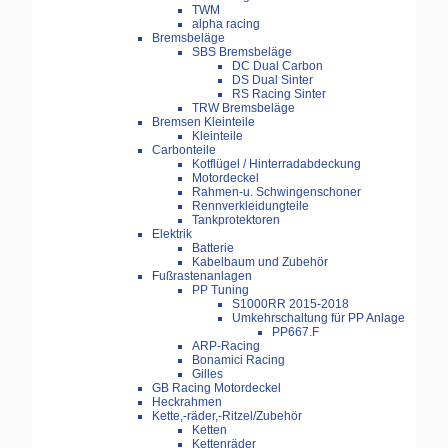
TWM
alpha racing
Bremsbeläge
SBS Bremsbeläge
DC Dual Carbon
DS Dual Sinter
RS Racing Sinter
TRW Bremsbeläge
Bremsen Kleinteile
Kleinteile
Carbonteile
Kotflügel / Hinterradabdeckung
Motordeckel
Rahmen-u. Schwingenschoner
Rennverkleidungteile
Tankprotektoren
Elektrik
Batterie
Kabelbaum und Zubehör
Fußrastenanlagen
PP Tuning
S1000RR 2015-2018
Umkehrschaltung für PP Anlage
PP667.F
ARP-Racing
Bonamici Racing
Gilles
GB Racing Motordeckel
Heckrahmen
Kette,-räder,-Ritzel/Zubehör
Ketten
Kettenräder