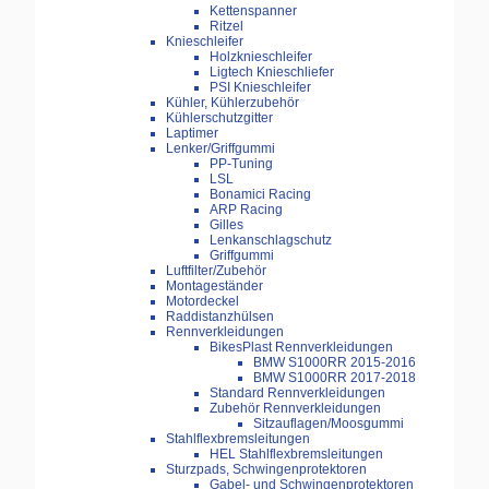
Kettenspanner
Ritzel
Knieschleifer
Holzknieschleifer
Ligtech Knieschliefer
PSI Knieschleifer
Kühler, Kühlerzubehör
Kühlerschutzgitter
Laptimer
Lenker/Griffgummi
PP-Tuning
LSL
Bonamici Racing
ARP Racing
Gilles
Lenkanschlagschutz
Griffgummi
Luftfilter/Zubehör
Montageständer
Motordeckel
Raddistanzhülsen
Rennverkleidungen
BikesPlast Rennverkleidungen
BMW S1000RR 2015-2016
BMW S1000RR 2017-2018
Standard Rennverkleidungen
Zubehör Rennverkleidungen
Sitzauflagen/Moosgummi
Stahlflexbremsleitungen
HEL Stahlflexbremsleitungen
Sturzpads, Schwingenprotektoren
Gabel- und Schwingenprotektoren