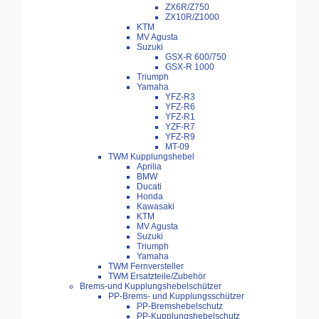
ZX6R/Z750
ZX10R/Z1000
KTM
MV Agusta
Suzuki
GSX-R 600/750
GSX-R 1000
Triumph
Yamaha
YFZ-R3
YFZ-R6
YFZ-R1
YZF-R7
YFZ-R9
MT-09
TWM Kupplungshebel
Aprilia
BMW
Ducati
Honda
Kawasaki
KTM
MV Agusta
Suzuki
Triumph
Yamaha
TWM Fernversteller
TWM Ersatzteile/Zubehör
Brems-und Kupplungshebelschützer
PP-Brems- und Kupplungsschützer
PP-Bremshebelschutz
PP-Kupplungshebelschutz