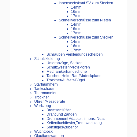
Innensechskant SV zum Stecken
14mm
16mm
17mm
Schnellverschlüsse zum Nieten
14mm
16mm
17mm
Schnellverschlüsse zum Stecken
14mm
16mm
17mm
Schrauben Verkleidungsscheiben
Schutzkleidung
Unteranzüge, Socken
Schutzwesten/Protektoren
Mechanikerhandschuhe
Taschen Helm-Rad/Abdeckplane
Trockner/Aufsatz/Bügel
Startnummern
Tankschaum
Thermometer
Trockner
Uhren/Messgeräte
Werkzeug
Bremsentlüfter
Draht und Zangen
Drehmoment Adapter, Innens. Nuss
Kettenfluchttester,Trennwerkzeug
Sonstiges/Zubehör
Wuchtbock
Ölauffangwannen