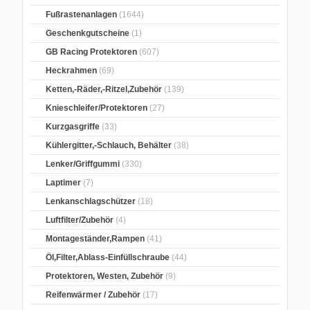
Fußrastenanlagen
(1644)
Geschenkgutscheine
(1)
GB Racing Protektoren
(607)
Heckrahmen
(69)
Ketten,-Räder,-Ritzel,Zubehör
(139)
Knieschleifer/Protektoren
(27)
Kurzgasgriffe
(33)
Kühlergitter,-Schlauch, Behälter
(38)
Lenker/Griffgummi
(330)
Laptimer
(7)
Lenkanschlagschützer
(18)
Luftfilter/Zubehör
(4)
Montageständer,Rampen
(41)
Öl,Filter,Ablass-Einfüllschraube
(44)
Protektoren, Westen, Zubehör
(9)
Reifenwärmer / Zubehör
(17)