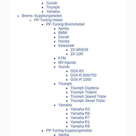
Suzuki
Triumph
Yamaha
Brems- Kupplungshebel
PP-Tuning Hebel
PP-Tuning Bremshebel
Aprilia
BMW
Ducati
Honda
Kawasaki
ZX-6R/636
ZX-10R
KTM
MV Agusta
Suzuki
GSX-8S
GSX-R 600/750
GSX-R 1000
Triumph
Triumph Daytona
Triumph Trident
Triumph Speed Triple
Triumph Street Triple
Yamaha
Yamaha R3
Yamaha R6
Yamaha R7
Yamaha R1
Yamaha R9
PP-Tuning Kupplungshebel
Aprilia