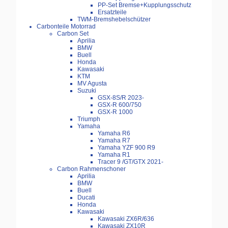
PP-Set Bremse+Kupplungsschutz
Ersatzteile
TWM-Bremshebelschützer
Carbonteile Motorrad
Carbon Set
Aprilia
BMW
Buell
Honda
Kawasaki
KTM
MV Agusta
Suzuki
GSX-8S/R 2023-
GSX-R 600/750
GSX-R 1000
Triumph
Yamaha
Yamaha R6
Yamaha R7
Yamaha YZF 900 R9
Yamaha R1
Tracer 9 /GT/GTX 2021-
Carbon Rahmenschoner
Aprilia
BMW
Buell
Ducati
Honda
Kawasaki
Kawasaki ZX6R/636
Kawasaki ZX10R