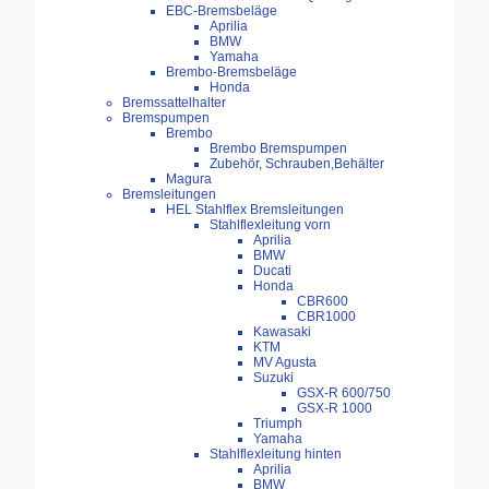
EBC-Bremsbeläge
Aprilia
BMW
Yamaha
Brembo-Bremsbeläge
Honda
Bremssattelhalter
Bremspumpen
Brembo
Brembo Bremspumpen
Zubehör, Schrauben,Behälter
Magura
Bremsleitungen
HEL Stahlflex Bremsleitungen
Stahlflexleitung vorn
Aprilia
BMW
Ducati
Honda
CBR600
CBR1000
Kawasaki
KTM
MV Agusta
Suzuki
GSX-R 600/750
GSX-R 1000
Triumph
Yamaha
Stahlflexleitung hinten
Aprilia
BMW