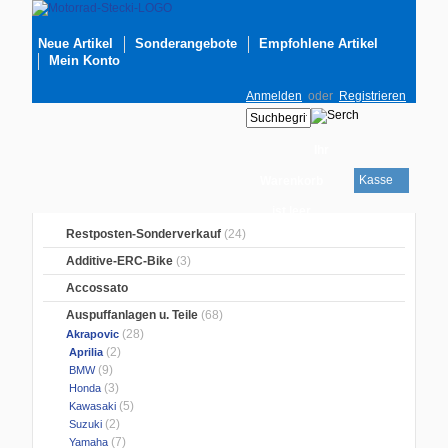
Neue Artikel
Sonderangebote
Empfohlene Artikel
Mein Konto
Anmelden
oder
Registrieren
Ihr
Kasse
Warenkorb
ist leer
Restposten-Sonderverkauf
(24)
Additive-ERC-Bike
(3)
Accossato
Auspuffanlagen u. Teile
(68)
(28)
Akrapovic
(2)
Aprilia
(9)
BMW
(3)
Honda
(5)
Kawasaki
(2)
Suzuki
(7)
Yamaha