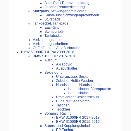
BikesPlast Rennverkleidung
Folierte Rennverkleidung
Sturzpads, Schwingenprotektoren
Gabel- und Schwingenprotektoren
Sturzpads
Tankdeckel, Tankpads
Eazi-Grip
Stompgrip®
Tankdeckel
Verkleidungshalter
Verkleidungsscheiben
Öl-Einfüll- und Ablaßschraube
BMW S1000RR /HP4/ 2009-2018
BMW S1000RR 2015-2018
Auspuff
Akrapovic
Auspuffhalter
Bekleidung
Unteranzüge, Socken
Zubehör Helite-Westen
Handschoner, Handschuhe
Handschoner Bärenpranke
Handschuhe
Protektoren/Gesichtsschutz
Bügel für Lederkombi
Taschen
Trockner
Bonamici Racing
BMW S1000RR 2017-2018
BMW S1000RR 2015-2016
Brems- und Kupplungshebel
PP-Tuning