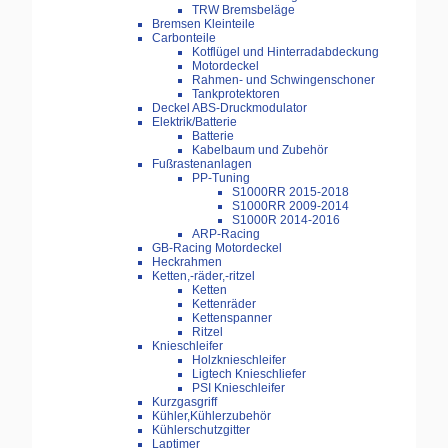
TRW Bremsbeläge
Bremsen Kleinteile
Carbonteile
Kotflügel und Hinterradabdeckung
Motordeckel
Rahmen- und Schwingenschoner
Tankprotektoren
Deckel ABS-Druckmodulator
Elektrik/Batterie
Batterie
Kabelbaum und Zubehör
Fußrastenanlagen
PP-Tuning
S1000RR 2015-2018
S1000RR 2009-2014
S1000R 2014-2016
ARP-Racing
GB-Racing Motordeckel
Heckrahmen
Ketten,-räder,-ritzel
Ketten
Kettenräder
Kettenspanner
Ritzel
Knieschleifer
Holzknieschleifer
Ligtech Knieschliefer
PSI Knieschleifer
Kurzgasgriff
Kühler,Kühlerzubehör
Kühlerschutzgitter
Laptimer