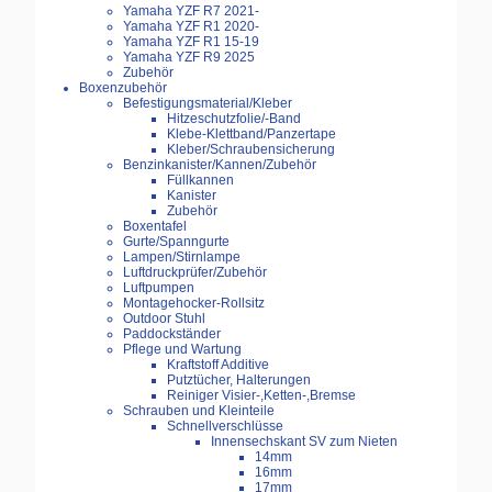
Yamaha YZF R7 2021-
Yamaha YZF R1 2020-
Yamaha YZF R1 15-19
Yamaha YZF R9 2025
Zubehör
Boxenzubehör
Befestigungsmaterial/Kleber
Hitzeschutzfolie/-Band
Klebe-Klettband/Panzertape
Kleber/Schraubensicherung
Benzinkanister/Kannen/Zubehör
Füllkannen
Kanister
Zubehör
Boxentafel
Gurte/Spanngurte
Lampen/Stirnlampe
Luftdruckprüfer/Zubehör
Luftpumpen
Montagehocker-Rollsitz
Outdoor Stuhl
Paddockständer
Pflege und Wartung
Kraftstoff Additive
Putztücher, Halterungen
Reiniger Visier-,Ketten-,Bremse
Schrauben und Kleinteile
Schnellverschlüsse
Innensechskant SV zum Nieten
14mm
16mm
17mm