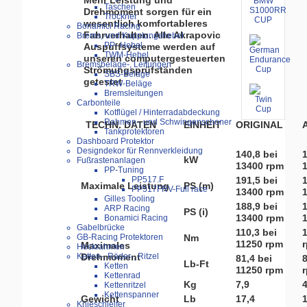
Mehr Leistung und
Taschen
Drehmoment sorgen für ein
Trockner
wesentlich komfortableres
Bonamici Racing
Fahrverhalten. Alle Akrapovic
Brems,-und Kupplungshebel
PP- Hebel
Auspuffsysteme werden auf
TWM-Hebel
unseren computergesteuerten
Bremsbeläge-, Leitungen
Strömungsprüfständen
SBS-Beläge
getestet
TRW-Beläge
Bremsleitungen
Carbonteile
Kotflügel / Hinterradabdeckung
Rahmen-, und Schwingenschoner
EINHEIT
ORIGINAL
TECHN. DATEN
Tankprotektoren
Dashboard Protektor
Designdekor für Rennverkleidung
140,8 bei
1
kW
Fußrastenanlagen
13400 rpm
PP-Tuning
191,5 bei
1
PP517.F
Maximale Leistung
PS (m)
PP517FRV-Full race
13400 rpm
Gilles Tooling
188,9 bei
1
ARP Racing
PS (i)
13400 rpm
Bonamici Racing
Gabelbrücke
110,3 bei
1
Nm
GB-Racing Protektoren
11250 rpm
Maximales
Heckrahmen
Drehmoment
Ketten-, Räder-, Ritzel
81,4 bei
8
Lb-Ft
Ketten
11250 rpm
Kettenrad
Kg
7,9
4
Kettenritzel
Kettenspanner
Gewicht
Lb
17,4
1
Knieschleifer