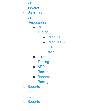
de
escape
Sistemas
de
Reposapies
PP-
Tuning
PP517.F
PP517FRV-
Full
race
Gilles
Tooling
ARP
Racing
Bonamici
Racing
Soporte
de
carenado
Soporte
de