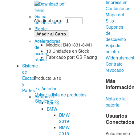
Impressum
de
Contáctenos
freno
Mapa del
Goma
Añadir al carro:
Sitio
antideslizante
Cupones
Bigote
de
daliniano
descuento
Aceleradores
Modelo: B401831-8-M1
Baja del
de
10 Unidades en Stock
boletín
acción
Fabricado por: GB Racing
Widerrufsrecht
rápida
Contrato
Sisteme
revocado
de
Escape
Producto 3/10
Más
y
información
<< Anterior
Partes
Volver a lista de productos
Akrapovic
Nota de la
Siguiente >>
Aprilia
batería
BMW
BMW
Usuarios
2019-
Conectados
BMW
Actualmente
2015-