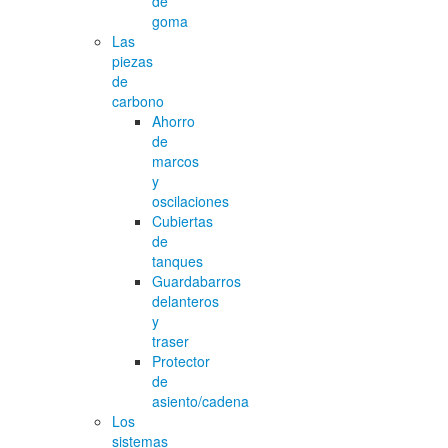
de
goma
Las
piezas
de
carbono
Ahorro
de
marcos
y
oscilaciones
Cubiertas
de
tanques
Guardabarros
delanteros
y
traser
Protector
de
asiento/cadena
Los
sistemas