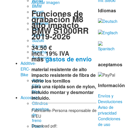
Aprilia
mit Stecki
Ampliar imagen
BMW
Idiomas
Funciones de
Ducati
grabación M8
Honda
alto impacto
Kawasaki
BMW S1000RR
MV
2019-2026
Agusta
Suzuki
34.50 €
Triumph
incl. 19% IVA
Yamaha
más
gastos de envío
Accesorios
Additive-
aceptamos
ERC-
material resistente de alto
Bike
impacto resistente de fibra de
Aditivo
vidrio los tornillos
Información
ERC-
para una rápida son de nylon,
Bike
incluido
montar y desmontar
Envíos y
Accossato
incluido.
Devoluciones
Cilindros
Aviso de
maestros
Fabricante-Persona responsable de
privacidad
de
la EU
Condiciones
freno
de uso
Download pdf:
Piston