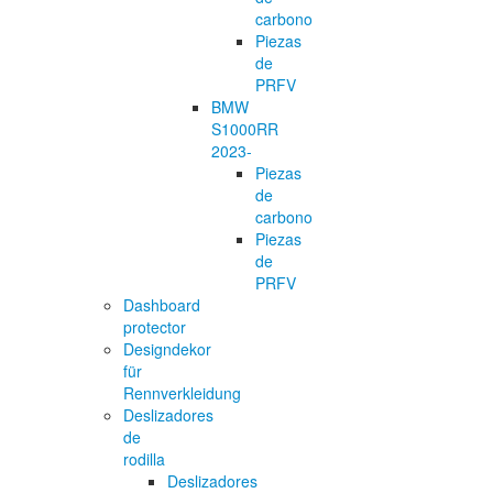
carbono
Piezas
de
PRFV
BMW
S1000RR
2023-
Piezas
de
carbono
Piezas
de
PRFV
Dashboard
protector
Designdekor
für
Rennverkleidung
Deslizadores
de
rodilla
Deslizadores