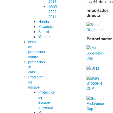
hay 66 visitante
2018
BMW
importador
2009-
directo
2014
Honda
Kawasaki
Suzuki
Yamaha
Patrocinador
cinta
de
proteccion
contra
proteccion
al
calor
Protector
de
escape
Protección
de
escape
universal
R