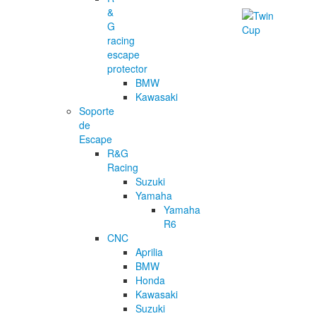
&
G
racing
escape
protector
BMW
Kawasaki
Soporte
de
Escape
R&G
Racing
Suzuki
Yamaha
Yamaha
R6
CNC
Aprilia
BMW
Honda
Kawasaki
Suzuki