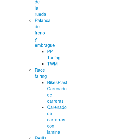
de
la
rueda
Palanca
de
freno
y
embrague
PP-
Tuning
TWM
Race
fairing
BikesPlast
Carenado
de
carreras
Carenado
de
carrerras
con
lamina
Rejilla