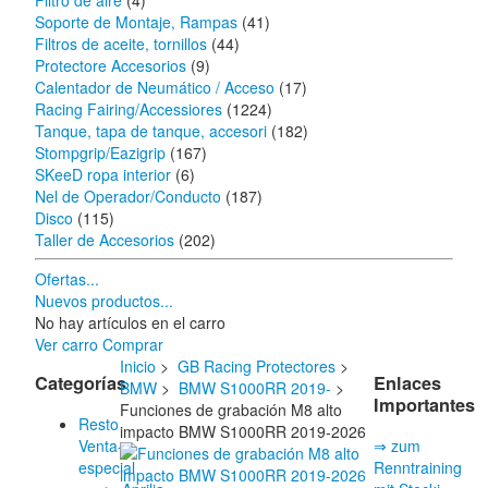
Filtro de aire
(4)
Soporte de Montaje, Rampas
(41)
Filtros de aceite, tornillos
(44)
Protectore Accesorios
(9)
Calentador de Neumático / Acceso
(17)
Racing Fairing/Accessiores
(1224)
Tanque, tapa de tanque, accesori
(182)
Stompgrip/Eazigrip
(167)
SKeeD ropa interior
(6)
Nel de Operador/Conducto
(187)
Disco
(115)
Taller de Accesorios
(202)
Ofertas...
Nuevos productos...
No hay artículos en el carro
Ver carro
Comprar
Inicio
>
GB Racing Protectores
>
Categorías
Enlaces
BMW
>
BMW S1000RR 2019-
>
Importantes
Funciones de grabación M8 alto
Resto
impacto BMW S1000RR 2019-2026
Venta-
⇒ zum
especial
Renntraining