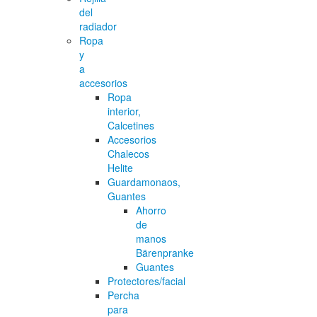
del
radiador
Ropa
y
a
accesorios
Ropa
interior,
Calcetines
Accesorios
Chalecos
Helite
Guardamonaos,
Guantes
Ahorro
de
manos
Bärenpranke
Guantes
Protectores/facial
Percha
para