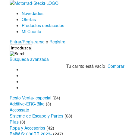
Novedades
Ofertas
Productos destacados
Mi Cuenta
Entrar/Registrarse
o
Registro
Búsqueda avanzada
Tu carrito está vacío
Comprar
Resto Venta- especial
(24)
Additive-ERC-Bike
(3)
Accossato
Sisteme de Escape y Partes
(68)
Pilas
(3)
Ropa y Accesorios
(42)
BMW S1000RR 2023-
(247)