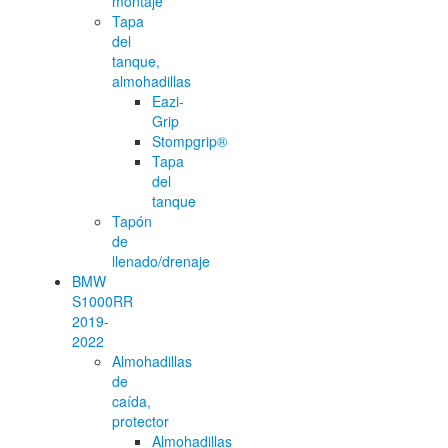
montaje
Tapa
del
tanque,
almohadillas
Eazi-
Grip
Stompgrip®
Tapa
del
tanque
Tapón
de
llenado/drenaje
BMW
S1000RR
2019-
2022
Almohadillas
de
caída,
protector
Almohadillas