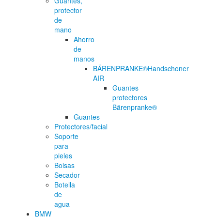
Guantes,
protector
de
mano
Ahorro
de
manos
BÄRENPRANKE®Handschoner
AIR
Guantes
protectores
Bärenpranke®
Guantes
Protectores/facial
Soporte
para
pieles
Bolsas
Secador
Botella
de
agua
BMW