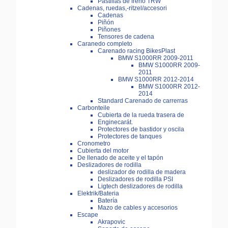
Pastillas de freno TRW
Cadenas, ruedas,-ritzel/accesori
Cadenas
Piñón
Piñones
Tensores de cadena
Caranedo completo
Carenado racing BikesPlast
BMW S1000RR 2009-2011
BMW S1000RR 2009-
2011
BMW S1000RR 2012-2014
BMW S1000RR 2012-
2014
Standard Carenado de carrerras
Carbonteile
Cubierta de la rueda trasera de
Enginecarát.
Protectores de bastidor y oscila
Protectores de tanques
Cronometro
Cubierta del motor
De llenado de aceite y el tapón
Deslizadores de rodilla
deslizador de rodilla de madera
Deslizadores de rodilla PSI
Ligtech deslizadores de rodilla
Elektrik/Bateria
Batería
Mazo de cables y accesorios
Escape
Akrapovic