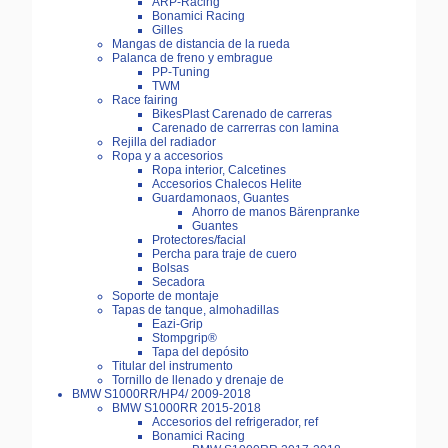
ARP-Racing
Bonamici Racing
Gilles
Mangas de distancia de la rueda
Palanca de freno y embrague
PP-Tuning
TWM
Race fairing
BikesPlast Carenado de carreras
Carenado de carrerras con lamina
Rejilla del radiador
Ropa y a accesorios
Ropa interior, Calcetines
Accesorios Chalecos Helite
Guardamonaos, Guantes
Ahorro de manos Bärenpranke
Guantes
Protectores/facial
Percha para traje de cuero
Bolsas
Secadora
Soporte de montaje
Tapas de tanque, almohadillas
Eazi-Grip
Stompgrip®
Tapa del depósito
Titular del instrumento
Tornillo de llenado y drenaje de
BMW S1000RR/HP4/ 2009-2018
BMW S1000RR 2015-2018
Accesorios del refrigerador, ref
Bonamici Racing