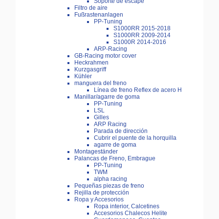
Soporte de escape
Filtro de aire
Fußrastenanlagen
PP-Tuning
S1000RR 2015-2018
S1000RR 2009-2014
S1000R 2014-2016
ARP-Racing
GB-Racing motor cover
Heckrahmen
Kurzgasgriff
Kühler
manguera del freno
Línea de freno Reflex de acero H
Manillar/agarre de goma
PP-Tuning
LSL
Gilles
ARP Racing
Parada de dirección
Cubrir el puente de la horquilla
agarre de goma
Montageständer
Palancas de Freno, Embrague
PP-Tuning
TWM
alpha racing
Pequeñas piezas de freno
Rejilla de protección
Ropa y Accesorios
Ropa interior, Calcetines
Accesorios Chalecos Helite