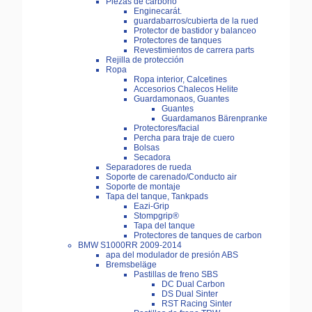
Piezas de carbono
Enginecarát.
guardabarros/cubierta de la rued
Protector de bastidor y balanceo
Protectores de tanques
Revestimientos de carrera parts
Rejilla de protección
Ropa
Ropa interior, Calcetines
Accesorios Chalecos Helite
Guardamonaos, Guantes
Guantes
Guardamanos Bärenpranke
Protectores/facial
Percha para traje de cuero
Bolsas
Secadora
Separadores de rueda
Soporte de carenado/Conducto air
Soporte de montaje
Tapa del tanque, Tankpads
Eazi-Grip
Stompgrip®
Tapa del tanque
Protectores de tanques de carbon
BMW S1000RR 2009-2014
apa del modulador de presión ABS
Bremsbeläge
Pastillas de freno SBS
DC Dual Carbon
DS Dual Sinter
RST Racing Sinter