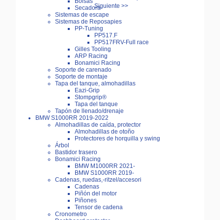
Bolsas
Siguiente >>
Secadora
Sistemas de escape
Sistemas de Reposapies
PP-Tuning
PP517.F
PP517FRV-Full race
Gilles Tooling
ARP Racing
Bonamici Racing
Soporte de carenado
Soporte de montaje
Tapa del tanque, almohadillas
Eazi-Grip
Stompgrip®
Tapa del tanque
Tapón de llenado/drenaje
BMW S1000RR 2019-2022
Almohadillas de caída, protector
Almohadillas de otoño
Protectores de horquilla y swing
Árbol
Bastidor trasero
Bonamici Racing
BMW M1000RR 2021-
BMW S1000RR 2019-
Cadenas, ruedas,-ritzel/accesori
Cadenas
Piñón del motor
Piñones
Tensor de cadena
Cronometro