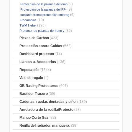
(9)
Protección de la palanca del emb
(9)
Protección de la palanca del PP-
(6)
conjunto freno+protección embrag
(10)
Recambios
(198)
TWM Hebel
(36)
Protector de palanca de freno y
Piezas de Carbon
(423)
Protección contra Caídas
(562)
Dashboard protector
(14)
Llantas u. Accesorios
(136)
Reposapiés
(1644)
Vale de regalo
(1)
GB Racing Protectores
(607)
Bastidor Trasero
(69)
Cadenas, ruedas dentadas y piñon
(139)
Amoladora de la rodilla/Protecto
(27)
Mango Corto Gas
(33)
Rejilla del radiador, manguera,
(38)