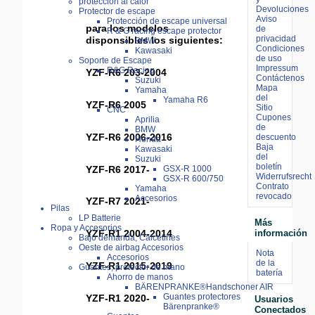
proteccion al calor
Devoluciones
Protector de escape
Aviso
Protección de escape universal
para los modelos
de
R & G racing escape protector
privacidad
disponsibles los siguientes:
BMW
Condiciones
Kawasaki
de uso
Soporte de Escape
Impressum
R&G Racing
YZF-R6 203-2004
Contáctenos
Suzuki
Mapa
Yamaha
del
Yamaha R6
YZF-R6 2005
Sitio
CNC
Cupones
Aprilia
de
BMW
YZF-R6 2006-2016
descuento
Honda
Baja
Kawasaki
del
Suzuki
boletín
YZF-R6 2017-
GSX-R 1000
Widerrufsrecht
GSX-R 600/750
Contrato
Yamaha
revocado
Accesorios
YZF-R7 2021-
Pilas
LP Batterie
Más
Ropa y Accesorios
YZF-R1 2004-2014
información
Bajo demanda, Calcetines
Oeste de airbag Accesorios
Nota
Accesorios
de la
YZF-R1 2015-2019
Guantes, protector de mano
batería
Ahorro de manos
BÄRENPRANKE®Handschoner AIR
Guantes protectores
YZF-R1 2020-
Usuarios
Bärenpranke®
Conectados