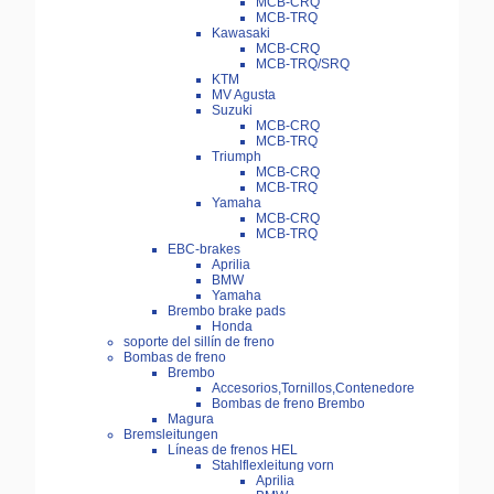
MCB-CRQ
MCB-TRQ
Kawasaki
MCB-CRQ
MCB-TRQ/SRQ
KTM
MV Agusta
Suzuki
MCB-CRQ
MCB-TRQ
Triumph
MCB-CRQ
MCB-TRQ
Yamaha
MCB-CRQ
MCB-TRQ
EBC-brakes
Aprilia
BMW
Yamaha
Brembo brake pads
Honda
soporte del sillín de freno
Bombas de freno
Brembo
Accesorios,Tornillos,Contenedore
Bombas de freno Brembo
Magura
Bremsleitungen
Líneas de frenos HEL
Stahlflexleitung vorn
Aprilia