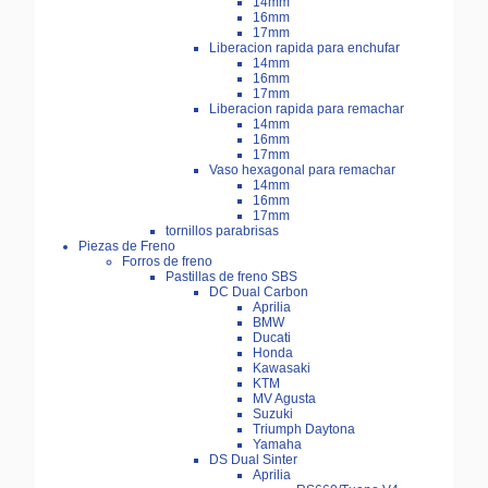
14mm
16mm
17mm
Liberacion rapida para enchufar
14mm
16mm
17mm
Liberacion rapida para remachar
14mm
16mm
17mm
Vaso hexagonal para remachar
14mm
16mm
17mm
tornillos parabrisas
Piezas de Freno
Forros de freno
Pastillas de freno SBS
DC Dual Carbon
Aprilia
BMW
Ducati
Honda
Kawasaki
KTM
MV Agusta
Suzuki
Triumph Daytona
Yamaha
DS Dual Sinter
Aprilia