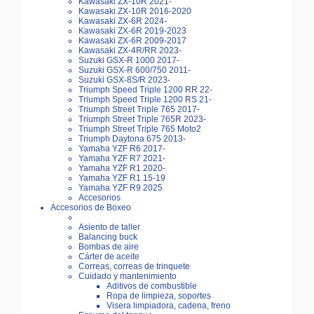
Kawasaki ZX-10R 2021-
Kawasaki ZX-10R 2016-2020
Kawasaki ZX-6R 2024-
Kawasaki ZX-6R 2019-2023
Kawasaki ZX-6R 2009-2017
Kawasaki ZX-4R/RR 2023-
Suzuki GSX-R 1000 2017-
Suzuki GSX-R 600/750 2011-
Suzuki GSX-8S/R 2023-
Triumph Speed Triple 1200 RR 22-
Triumph Speed Triple 1200 RS 21-
Triumph Street Triple 765 2017-
Triumph Street Triple 765R 2023-
Triumph Street Triple 765 Moto2
Triumph Daytona 675 2013-
Yamaha YZF R6 2017-
Yamaha YZF R7 2021-
Yamaha YZF R1 2020-
Yamaha YZF R1 15-19
Yamaha YZF R9 2025
Accesorios
Accesorios de Boxeo
Asiento de taller
Balancing buck
Bombas de aire
Cárter de aceite
Correas, correas de trinquete
Cuidado y mantenimiento
Aditivos de combustible
Ropa de limpieza, soportes
Visera limpiadora, cadena, freno