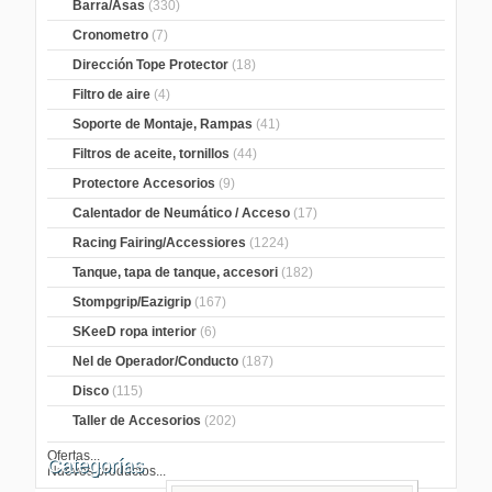
Barra/Asas
(330)
Cronometro
(7)
Dirección Tope Protector
(18)
Filtro de aire
(4)
Soporte de Montaje, Rampas
(41)
Filtros de aceite, tornillos
(44)
Protectore Accesorios
(9)
Calentador de Neumático / Acceso
(17)
Racing Fairing/Accessiores
(1224)
Tanque, tapa de tanque, accesori
(182)
Stompgrip/Eazigrip
(167)
SKeeD ropa interior
(6)
Nel de Operador/Conducto
(187)
Disco
(115)
Taller de Accesorios
(202)
Ofertas...
Categorías
Nuevos productos...