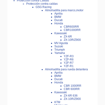
Protección contra Caídas
Protección contra caídas
GSG Racing
Almohadilla para marco,motor
Aprilia
BMW
Ducati
Honda
CBR600RR
CBR1000RR
Kawasaki
ZX-6R
ZX-10R/Z900
MV Agusta
Suzuki
Triumph
Yamaha
YZF-R3
YZF-R6
YZF-R7
YZF-R1
Almohadilla para rueda delantera
Aprilia
BMW
Ducati
Honda
CBR 1000RR
CBR 600RR
Kawasaki
ZX-6R 636
ZX-10R/Z900
KTM