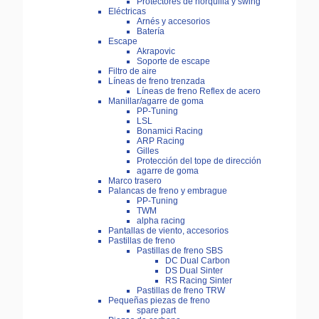
Protectores de horquilla y swing
Eléctricas
Arnés y accesorios
Batería
Escape
Akrapovic
Soporte de escape
Filtro de aire
Líneas de freno trenzada
Líneas de freno Reflex de acero
Manillar/agarre de goma
PP-Tuning
LSL
Bonamici Racing
ARP Racing
Gilles
Protección del tope de dirección
agarre de goma
Marco trasero
Palancas de freno y embrague
PP-Tuning
TWM
alpha racing
Pantallas de viento, accesorios
Pastillas de freno
Pastillas de freno SBS
DC Dual Carbon
DS Dual Sinter
RS Racing Sinter
Pastillas de freno TRW
Pequeñas piezas de freno
spare part