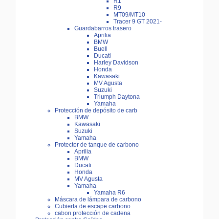
R1
R9
MT09/MT10
Tracer 9 GT 2021-
Guardabarros trasero
Aprilia
BMW
Buell
Ducati
Harley Davidson
Honda
Kawasaki
MV Agusta
Suzuki
Triumph Daytona
Yamaha
Protección de depósito de carb
BMW
Kawasaki
Suzuki
Yamaha
Protector de tanque de carbono
Aprilia
BMW
Ducati
Honda
MV Agusta
Yamaha
Yamaha R6
Máscara de lámpara de carbono
Cubierta de escape carbono
cabon protección de cadena