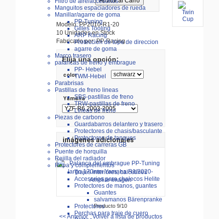
Filtro de aire/accesorios
Manguitos espaciadores de rueda
Manillar/agarre de goma
PP-Tuning
Modelo: PP2010-R1-20
Gilles Tooling
10 Unidades en Stock
ARP Racing
Fabricado por: PP-Racing
Proteccion de tope de direccion
agarre de goma
Marco trasero
Elija una opción:
palancas de freno y embrague
PP- Hebel
color
TWM-Hebel
Parabrisas
Pastillas de freno lineas
SBS-pastillas de freno
Yamáha
TRW-pastillas de freno
Líneas de freno
Piezas de carbono
Guardabarros delantero y trasero
Protectores de chasis/basculante
Protectores de tanques
imágenes adicionales
Protectores de carreras GB
Puente de horquilla
Rejilla del radiador
Ropa y complementos
Trajes interiores, calcetines
Accesorios para chalecos Helite
Ampliar imagen
Protectores de manos, guantes
Guantes
salvamanos Bärenpranke
Producto 9/10
Protectores
Perchas para traje de cuero
<< Anterior
Volver a lista de productos