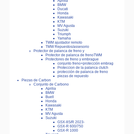
Aprilia
BMW
Ducati
Honda
Kawasaki
KTM
MV Agusta
Suzuki
Triumph
Yamaha
TWM ajustador remoto
TMW Repuestos/assesorio
Protector de palanca de freno y
Protector de palanca de frenoTWM
Protectores de freno y embrague
conjunto freno+protección embrag
Proteccion de la palanca clutch
protección de palanca de freno
piezas de repuesto
Piezas de Carbon
Conjunto de Carbono
Aprilia
BMW
Buell
Honda
Kawasaki
KTM
MV Agusta
Suzuki
GSX-8S/R 2023-
GSX-R 600/750
GSX-R 1000