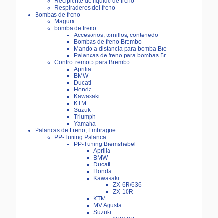
Recipiente de líquido de freno
Respiraderos del freno
Bombas de freno
Magura
bomba de freno
Accesorios, tornillos, contenedo
Bombas de freno Brembo
Mando a distancia para bomba Bre
Palancas de freno para bombas Br
Control remoto para Brembo
Aprilia
BMW
Ducati
Honda
Kawasaki
KTM
Suzuki
Triumph
Yamaha
Palancas de Freno, Embrague
PP-Tuning Palanca
PP-Tuning Bremshebel
Aprilia
BMW
Ducati
Honda
Kawasaki
ZX-6R/636
ZX-10R
KTM
MV Agusta
Suzuki