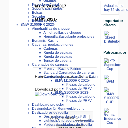
Guantes
Protectores/facial
MT10 2016-2017
Actualmente
Soporte para pieles
hay 75 visitant
Bolsas
Secador
MT09 2021-
importador
Botella de agua
BMW S1000RR 2023-
directo
Almohadillas de choque
Almohadillas de choque
Horquilla,Basculante protectores
Bonamici Racing
Cadenas, ruedas, pinones
Cadenas
Patrocinador
Rueda de espigas
Rueda de espigas
Tensor de cadena
Carenados de carreras
Premium Racing Fairing
Standard Carenados de carreras
Fabricante/responsable de la EU
Carenado de carreras Alpha-Racin
BMW M1000RR 2025-
Piezas de carbono
Piezas de PRFV
Download pdf:
BMW S1000RR 2023-
Piezas de carbono
Piezas de PRFV
Dashboard protector
Designdekor für Rennverkleidung
Deslizadores de rodilla
Deslizadores de rodilla PSI
Añadir al carro:
Lightech Amoladora de la rodilla
Madera Amoldadora de Rodilla