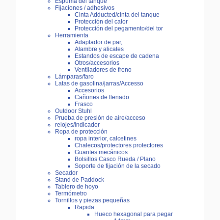
Espuma del tanque
Fijaciones / adhesivos
Cinta Adducted/cinta del tanque
Protección del calor
Protección del pegamento/del tor
Herramienta
Adaptador de par,
Alambre y alicates
Estandos de escape de cadena
Otros/accesorios
Ventiladores de freno
Lámparas/faro
Latas de gasolina/jarras/Accesso
Accesorios
Cañones de llenado
Frasco
Outdoor Stuhl
Prueba de presión de aire/acceso
relojes/indicador
Ropa de protección
ropa interior, calcetines
Chalecos/protectores protectores
Guantes mecánicos
Bolsillos Casco Rueda / Plano
Soporte de fijación de la secado
Secador
Stand de Paddock
Tablero de hoyo
Termómetro
Tornillos y piezas pequeñas
Rapida
Hueco hexagonal para pegar