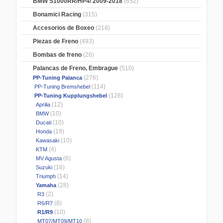
BMW S1000RR/HP4/ 2009-2018
(652)
Bonamici Racing
(315)
Accesorios de Boxeo
(218)
Piezas de Freno
(493)
Bombas de freno
(26)
Palancas de Freno, Embrague
(510)
(276)
PP-Tuning Palanca
(114)
PP-Tuning Bremshebel
(128)
PP-Tuning Kupplungshebel
(12)
Aprilia
(10)
BMW
(10)
Ducati
(18)
Honda
(10)
Kawasaki
(4)
KTM
(6)
MV Agusta
(16)
Suzuki
(14)
Triumph
(28)
Yamaha
(2)
R3
(8)
R6/R7
(10)
R1/R9
(8)
MT07/MT09/MT10