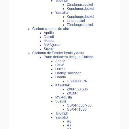
Triumph
Zündungsdeckel
Kupplungsdeckel
Yamaha
Kupplungsdeckel
Limadeckel
Zündungsdeckel
Carbon canales de aire
Aprilia
Ducati
Honda
MV Agusta
Suzuki
Carbono de Fender frente y detra
Parte delantera del gua Carbon
Aprilia
BMW
Ducati
Harley Davidson
Honda
CBR1000RR
Kawasaki
ZX6R, ZX636
ZX10R
MV Agusta
Suzuki
GSX-R 600/750
GSX-R 1000
Triumph
Yamaha
R6
R7