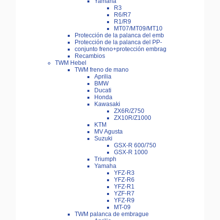
Yamaha
R3
R6/R7
R1/R9
MT07/MT09/MT10
Protección de la palanca del emb
Protección de la palanca del PP-
conjunto freno+protección embrag
Recambios
TWM Hebel
TWM freno de mano
Aprilia
BMW
Ducati
Honda
Kawasaki
ZX6R/Z750
ZX10R/Z1000
KTM
MV Agusta
Suzuki
GSX-R 600/750
GSX-R 1000
Triumph
Yamaha
YFZ-R3
YFZ-R6
YFZ-R1
YZF-R7
YFZ-R9
MT-09
TWM palanca de embrague