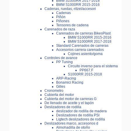
BMW S1000RR 2017-2018
BMW S1000RR 2015-2016
Cadenas, ruedas,-ritzel/accesori
Cadenas
Piñón
Piñones
Tensores de cadena
Carenados de raza
Carenados de carreras BikesPlast
BMW S1000RR 2015-2016
BMW S1000RR 2017-2018
Standard Carenados de carreras
Accesorios carrera carenados
Cojines asiento/goma
Controles de avance
PP Tuning
Circuito inverso para el sistema
PP667.F
S1000RR 2015-2018
ARP-Racing
Bonamici Racing
Gilles
Cronometro
Cubierta del motor
Cubierta del motor de carreras G
De llenado de aceite y el tapón
Deslizadores de rodilla
deslizador de rodilla de madera
Deslizadores de rodilla PSI
Ligtech deslizadores de rodilla
Deslizadores marco, accesorios d
Almohadilla de otoño