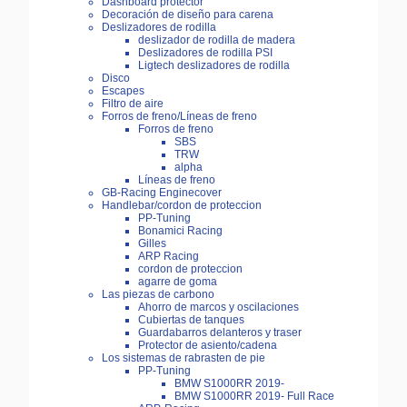
Dashboard protector
Decoración de diseño para carena
Deslizadores de rodilla
deslizador de rodilla de madera
Deslizadores de rodilla PSI
Ligtech deslizadores de rodilla
Disco
Escapes
Filtro de aire
Forros de freno/Líneas de freno
Forros de freno
SBS
TRW
alpha
Líneas de freno
GB-Racing Enginecover
Handlebar/cordon de proteccion
PP-Tuning
Bonamici Racing
Gilles
ARP Racing
cordon de proteccion
agarre de goma
Las piezas de carbono
Ahorro de marcos y oscilaciones
Cubiertas de tanques
Guardabarros delanteros y traser
Protector de asiento/cadena
Los sistemas de rabrasten de pie
PP-Tuning
BMW S1000RR 2019-
BMW S1000RR 2019- Full Race