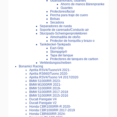
Guardamonaos, Guantes
Ahorro de manos Bärenpranke
Guantes
Protectores/facial
Percha para traje de cuero
Bolsas
Secadora
Separadores de rueda
Soporte de carenado/Conducto air
Sturzpads-Schwingenprotektoren
Almohadilla de otoño
Protector de horquilla y brazo o
Tankdeckel-Tankpads
Eazi-Grip
Stompgrip®
Tapa del tanque
Protectores de tanques de carbon
Verkleidungsscheiben
Bonamici Racing
Aprilia RSV4/TuonoV4 2021-
Aprilia RS660/Tuono 2020-
Aprilia RSV4/Tuono V4 2017/2020
BMW S1000RR 2023-
BMW M1000RR 2021-
BMW S1000RR 2019-
BMW S1000RR 2017-2018
BMW S1000RR 2015-2016
Ducati Panigale V4
Ducati Panigale V2
Honda CBR1000RR-R 2020-
Honda CBR1000RR 2017-2019
Honda CBR600RR 2024-