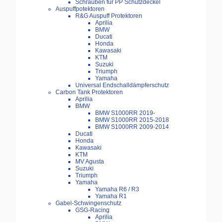
Schrauben für PP Schutzdeckel
Auspuffpotektoren
R&G Auspuff Protektoren
Aprilia
BMW
Ducati
Honda
Kawasaki
KTM
Suzuki
Triumph
Yamaha
Universal Endschalldämpferschutz
Carbon Tank Protektoren
Aprilia
BMW
BMW S1000RR 2019-
BMW S1000RR 2015-2018
BMW S1000RR 2009-2014
Ducati
Honda
Kawasaki
KTM
MV Agusta
Suzuki
Triumph
Yamaha
Yamaha R6 / R3
Yamaha R1
Gabel-Schwingenschutz
GSG-Racing
Aprilia