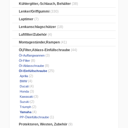
Kühlergitter,-Schlauch, Behälter
(38)
Lenker/Griffgummi
(330)
Laptimer
(7)
Lenkanschlagschützer
(18)
Luftfilter/Zubehör
(4)
Montageständer,Rampen
(41)
Öl,Filter,Ablass-Einfüllschraube
(44)
(3)
Öl-Auffangwannen
(8)
Öl-Filter
(8)
Öl-Ablasschraube
(25)
Öl-Einfüllschraube
(2)
Aprilia
(4)
BMW
(4)
Ducati
(3)
Honda
(3)
Kawasaki
(2)
Suzuki
(2)
Triumph
(4)
Yamaha
(1)
PP-Öleinfüllschraube
Protektoren, Westen, Zubehör
(9)