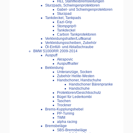
HEL Stahlflexbremsleitungen
Sturzpads, Schwingenprotektoren
Gabel- und Schwingenprotektoren
Sturzpad
Tankdeckel, Tankpads
Eazi-Grip
Stompgrip®
Tankdeckel
Carbon Tankprotektoren
Verkleidungshalter/Luftkanal
Verkleidungsscheiben, Zubehör
Öl-Einfüll- und Ablaßschraube
BMW S1000RR 2009-2014
Auspuff
Akrapovic
Auspuffhalter
Bekleidung
Unteranzüge, Socken
Zubehör Helite-Westen
Handschoner, Handschuhe
Handschoner Bärenpranke
Handschuhe
Protektoren/Gesichtsschutz
Bügel für Lederkombi
Taschen
Trockner
Brems-Kupplungshebel
PP-Tuning
TWM
alpha racing
Bremsbeläge
SBS-Bremsbeläge