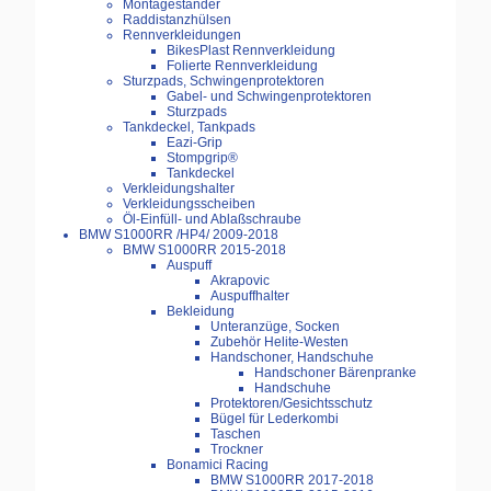
Montageständer
Raddistanzhülsen
Rennverkleidungen
BikesPlast Rennverkleidung
Folierte Rennverkleidung
Sturzpads, Schwingenprotektoren
Gabel- und Schwingenprotektoren
Sturzpads
Tankdeckel, Tankpads
Eazi-Grip
Stompgrip®
Tankdeckel
Verkleidungshalter
Verkleidungsscheiben
Öl-Einfüll- und Ablaßschraube
BMW S1000RR /HP4/ 2009-2018
BMW S1000RR 2015-2018
Auspuff
Akrapovic
Auspuffhalter
Bekleidung
Unteranzüge, Socken
Zubehör Helite-Westen
Handschoner, Handschuhe
Handschoner Bärenpranke
Handschuhe
Protektoren/Gesichtsschutz
Bügel für Lederkombi
Taschen
Trockner
Bonamici Racing
BMW S1000RR 2017-2018