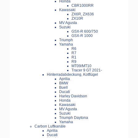
Honda
CBR1000RR
Kawasaki
ZX6R, ZX636
ZX10R
MV Agusta
Suzuki
GSX-R 600/750
GSX-R 1000
Triumph
Yamaha
R6
R7
R1
R9
MT09/MT10
Tracer 9 GT 2021-
Hinterradabdeckung, Kotflügel
Aprilia
BMW
Buell
Ducati
Harley Davidson
Honda
Kawasaki
MV Agusta
Suzuki
Triumph Daytona
Yamaha
Carbon Luftkanäle
Aprilia
Ducati