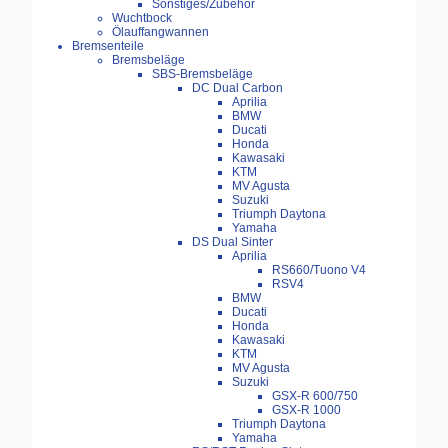
Sonstiges/Zubehör
Wuchtbock
Ölauffangwannen
Bremsenteile
Bremsbeläge
SBS-Bremsbeläge
DC Dual Carbon
Aprilia
BMW
Ducati
Honda
Kawasaki
KTM
MV Agusta
Suzuki
Triumph Daytona
Yamaha
DS Dual Sinter
Aprilia
RS660/Tuono V4
RSV4
BMW
Ducati
Honda
Kawasaki
KTM
MV Agusta
Suzuki
GSX-R 600/750
GSX-R 1000
Triumph Daytona
Yamaha