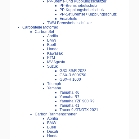
PP-Brems- und Kupplungsschützer
PP-Bremshebelschutz
PP-Kupplungshebelschutz
PP-Set Bremse+Kupplungsschutz
Ersatzteile
TWM-Bremshebelschützer
Carbonteile Motorrad
Carbon Set
Aprilia
BMW
Buell
Honda
Kawasaki
KTM
MV Agusta
Suzuki
GSX-8S/R 2023-
GSX-R 600/750
GSX-R 1000
Triumph
Yamaha
Yamaha R6
Yamaha R7
Yamaha YZF 900 R9
Yamaha R1
Tracer 9 /GT/GTX 2021-
Carbon Rahmenschoner
Aprilia
BMW
Buell
Ducati
Honda