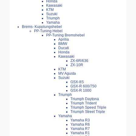
Honda
Kawasaki
KTM
Suzuki
Triumph
Yamaha
Brems- Kupplungshebel
PP-Tuning Hebel
PP-Tuning Bremshebel
Aprilia
BMW
Ducati
Honda
Kawasaki
ZX-6R/636
ZX-10R
KTM
MV Agusta
Suzuki
GSX-8S
GSX-R 600/750
GSX-R 1000
Triumph
Triumph Daytona
Triumph Trident
Triumph Speed Triple
Triumph Street Triple
Yamaha
Yamaha R3
Yamaha R6
Yamaha R7
Yamaha R1