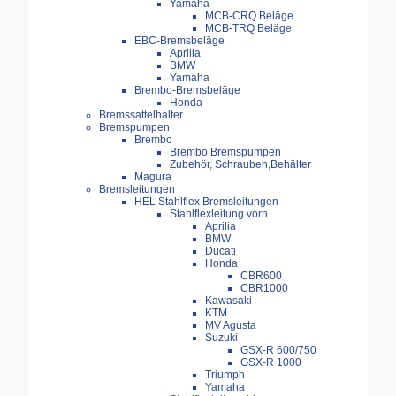
Yamaha
MCB-CRQ Beläge
MCB-TRQ Beläge
EBC-Bremsbeläge
Aprilia
BMW
Yamaha
Brembo-Bremsbeläge
Honda
Bremssattelhalter
Bremspumpen
Brembo
Brembo Bremspumpen
Zubehör, Schrauben,Behälter
Magura
Bremsleitungen
HEL Stahlflex Bremsleitungen
Stahlflexleitung vorn
Aprilia
BMW
Ducati
Honda
CBR600
CBR1000
Kawasaki
KTM
MV Agusta
Suzuki
GSX-R 600/750
GSX-R 1000
Triumph
Yamaha