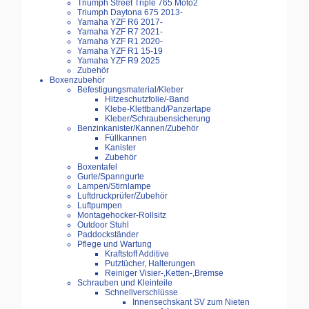
Triumph Street Triple 765 Moto2
Triumph Daytona 675 2013-
Yamaha YZF R6 2017-
Yamaha YZF R7 2021-
Yamaha YZF R1 2020-
Yamaha YZF R1 15-19
Yamaha YZF R9 2025
Zubehör
Boxenzubehör
Befestigungsmaterial/Kleber
Hitzeschutzfolie/-Band
Klebe-Klettband/Panzertape
Kleber/Schraubensicherung
Benzinkanister/Kannen/Zubehör
Füllkannen
Kanister
Zubehör
Boxentafel
Gurte/Spanngurte
Lampen/Stirnlampe
Luftdruckprüfer/Zubehör
Luftpumpen
Montagehocker-Rollsitz
Outdoor Stuhl
Paddockständer
Pflege und Wartung
Kraftstoff Additive
Putztücher, Halterungen
Reiniger Visier-,Ketten-,Bremse
Schrauben und Kleinteile
Schnellverschlüsse
Innensechskant SV zum Nieten