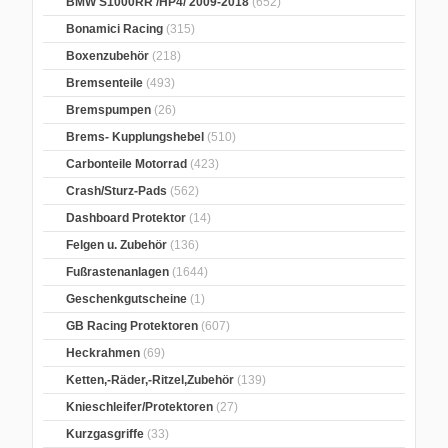
BMW S1000RR /HP4/ 2009-2018
(652)
Bonamici Racing
(315)
Boxenzubehör
(218)
Bremsenteile
(493)
Bremspumpen
(26)
Brems- Kupplungshebel
(510)
Carbonteile Motorrad
(423)
Crash/Sturz-Pads
(562)
Dashboard Protektor
(14)
Felgen u. Zubehör
(136)
Fußrastenanlagen
(1644)
Geschenkgutscheine
(1)
GB Racing Protektoren
(607)
Heckrahmen
(69)
Ketten,-Räder,-Ritzel,Zubehör
(139)
Knieschleifer/Protektoren
(27)
Kurzgasgriffe
(33)