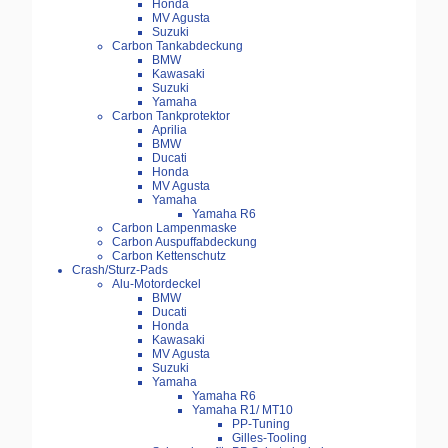
Honda
MV Agusta
Suzuki
Carbon Tankabdeckung
BMW
Kawasaki
Suzuki
Yamaha
Carbon Tankprotektor
Aprilia
BMW
Ducati
Honda
MV Agusta
Yamaha
Yamaha R6
Carbon Lampenmaske
Carbon Auspuffabdeckung
Carbon Kettenschutz
Crash/Sturz-Pads
Alu-Motordeckel
BMW
Ducati
Honda
Kawasaki
MV Agusta
Suzuki
Yamaha
Yamaha R6
Yamaha R1/ MT10
PP-Tuning
Gilles-Tooling