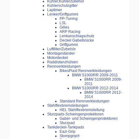
Kühler,Kühlerzubehör
Kühlerschutzgitter
Laptimer
Lenker/Griffgummi
PP-Tuning
LSL
Gilles
ARP Racing
Lenkanschlagschutz
Deckel Gabelbrücke
Griffgummi
Luftfilter/Zubehör
Montageständer
Motordeckel
Raddistanzhülsen
Rennverkleidungen
BikesPlast Rennverkleidungen
BMW S1000RR 2009-2011
BMW S1000RR 2009-
2011
BMW S1000RR 2012-2014
BMW S1000RR 2012-
2014
Standard Rennverkleidungen
Stahlflexbremsleitungen
HEL Stahlflexbremsleitung
Sturzpads-Schwingenprotektoren
Gabel- und Schwingenprotektoren
Sturzpad
Tankdeckel-Tankpads
Eazi-Grip
Stompgrip®