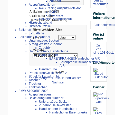
Vertrag
Zubehör
widerrufen
Auspuffprotektoren
R&G Racing Auspuff Protektor
Artikelnummer: OZ05
BMW
Weitere
Kawasaki
9 Stück auf Lager
Informatione
Universal Auspuffschutz
Hergestellt von: PP-Racing
Hitzeschutzband
Batteriehinweis
Hitzeschutzfolie
Bitte wählen Sie:
Batterien
LP Batterie
Wer ist
Bekleidung u. Zubehör
online
Farbe
Unteranzüge, Socken
Airbag Westen Zubehör
Zur
Zubehör
Zeit
Yamaha
Handschoner-, Handschuhe
sind 103 Gäste 
Handschoner
BÄRENPRANKE®Handschoner AIR
Bärenpranke ®Handschoner
Direktimporte
AIR
Handschuhe
Artikel 4/4
Protektoren/Gesichtsschutz
Bügel für Lederkombi
Vorheriger
Zurück zur Artikelliste
Taschen
Nächster
Trockner
Partner
Trinkflaschen
BMW S1000RR 2023-
Auspuffanlagen
Bekleidung und Zubehör
Unteranzüge, Socken
Zubehör Helite-Westen
Handschoner, Handschuhe
Handschoner Bärenpranke