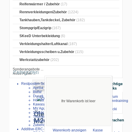
Reifenwärmer / Zubehör
(17)
Rennverkleidungen/Zubehör
(1224)
Tankhauben,Tankdeckel, Zubehör
(182)
Stompgrip/Eazigrip
(167)
SKeeD Unterbekleidung
(6)
Verkleidungshalter/Luftkanal
(187)
Verkleidungsscheiben u.Zubehör
(115)
Werkstattzubehör
(202)
Sonderangebote ...
Kategorien
Neue Artikel ...
Startseite
>
Öl,Filter,Ablass-
Restposten-Sonderverkauf
Wichtige
Einfüllschraube
>
Öl-Einfüllschraube
>
Aprilia
Links
Yamaha
> Öleinfüllschraube M26 x 3,0
BMW
Ducati
⇒ zum
Honda
Renntraining
Ihr Warenkorb ist leer
größeres Bild
Kawasaki
mit
MV Agusta
Stecki
Öleinfüllschraube
Suzuki
Triumph
M26 x 3,0
Sprachen
Yamaha
Zubehör
Additive-ERC-Bike
Warenkorb anzeigen
Kasse