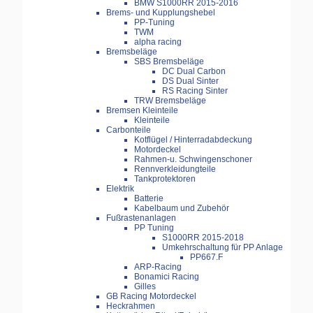
BMW S1000RR 2015-2016
Brems- und Kupplungshebel
PP-Tuning
TWM
alpha racing
Bremsbeläge
SBS Bremsbeläge
DC Dual Carbon
DS Dual Sinter
RS Racing Sinter
TRW Bremsbeläge
Bremsen Kleinteile
Kleinteile
Carbonteile
Kotflügel / Hinterradabdeckung
Motordeckel
Rahmen-u. Schwingenschoner
Rennverkleidungteile
Tankprotektoren
Elektrik
Batterie
Kabelbaum und Zubehör
Fußrastenanlagen
PP Tuning
S1000RR 2015-2018
Umkehrschaltung für PP Anlage
PP667.F
ARP-Racing
Bonamici Racing
Gilles
GB Racing Motordeckel
Heckrahmen