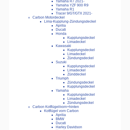
Yamaha R7 2021-
Yamaha YZF 900 R9
Yamaha R1
Tracer 9/GT/GTX 2021-
Carbon Motordeckel
Lima-Kupplung-Zündungsdeckel
Aprilia
Ducati
Honda
Kupplungsdeckel
Limadeckel
Kawasaki
Kupplungsdeckel
Limadeckel
Zündungsdeckel
Suzuki
Kupplungsdeckel
Limadeckel
Zünddeckel
Triumph
Zündungsdeckel
Kupplungsdeckel
Yamaha
Kupplungsdeckel
Limadeckel
Zündungsdeckel
Carbon Kotflügel/vorn+hinten
Kotflügel vorn Carbon
Aprilia
BMW
Ducati
Harley Davidson