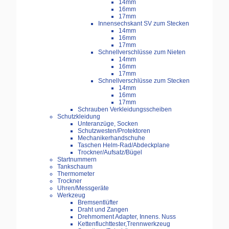
14mm
16mm
17mm
Innensechskant SV zum Stecken
14mm
16mm
17mm
Schnellverschlüsse zum Nieten
14mm
16mm
17mm
Schnellverschlüsse zum Stecken
14mm
16mm
17mm
Schrauben Verkleidungsscheiben
Schutzkleidung
Unteranzüge, Socken
Schutzwesten/Protektoren
Mechanikerhandschuhe
Taschen Helm-Rad/Abdeckplane
Trockner/Aufsatz/Bügel
Startnummern
Tankschaum
Thermometer
Trockner
Uhren/Messgeräte
Werkzeug
Bremsentlüfter
Draht und Zangen
Drehmoment Adapter, Innens. Nuss
Kettenfluchttester,Trennwerkzeug