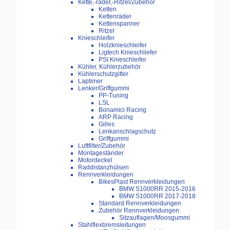
Kette,-räder,-Ritzel/Zubehör
Ketten
Kettenräder
Kettenspanner
Ritzel
Knieschleifer
Holzknieschleifer
Ligtech Knieschliefer
PSI Knieschleifer
Kühler, Kühlerzubehör
Kühlerschutzgitter
Laptimer
Lenker/Griffgummi
PP-Tuning
LSL
Bonamici Racing
ARP Racing
Gilles
Lenkanschlagschutz
Griffgummi
Luftfilter/Zubehör
Montageständer
Motordeckel
Raddistanzhülsen
Rennverkleidungen
BikesPlast Rennverkleidungen
BMW S1000RR 2015-2016
BMW S1000RR 2017-2018
Standard Rennverkleidungen
Zubehör Rennverkleidungen
Sitzauflagen/Moosgummi
Stahlflexbremsleitungen