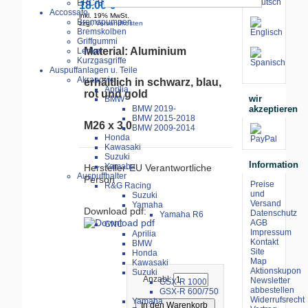
ERC-Bike Additive
18.00 €
Accossato
inkl. 19% MwSt.
Bremspumpen
zzgl.
Versandkosten
Bremskolben
Griffgummi
Material: Aluminium
Lenker
Kurzgasgriffe
Auspuffanlagen u. Teile
Akrapovic
erhältlich in schwarz, blau,
Aprilia
rot und gold
wir
BMW
akzeptieren
BMW 2019-
BMW 2015-2018
M26 x 3,0
BMW 2009-2014
Honda
Kawasaki
Suzuki
Information
Yamaha
Hersteller-EU Verantwortliche
Auspuffhalter
Person
Preise
R&G Racing
und
Suzuki
Versand
Yamaha
Download pdf:
Datenschutz
Yamaha R6
AGB
CNC
Impressum
Aprilia
Kontakt
BMW
Site
Honda
Map
Kawasaki
Aktionskupon
Suzuki
Anzahl:
Newsletter
GSX-R 1000
abbestellen
GSX-R 600/750
Widerrufsrecht
Yamaha