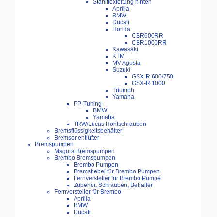
Stahlflexleitung hinten
Aprilia
BMW
Ducati
Honda
CBR600RR
CBR1000RR
Kawasaki
KTM
MV Agusta
Suzuki
GSX-R 600/750
GSX-R 1000
Triumph
Yamaha
PP-Tuning
BMW
Yamaha
TRW/Lucas Hohlschrauben
Bremsflüssigkeitsbehälter
Bremsenentlüfter
Bremspumpen
Magura Bremspumpen
Brembo Bremspumpen
Brembo Pumpen
Bremshebel für Brembo Pumpen
Fernversteller für Brembo Pumpe
Zubehör, Schrauben, Behälter
Fernversteller für Brembo
Aprilia
BMW
Ducati