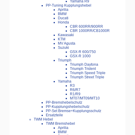
Yamaha R9
PP-Tuning Kupplungshebel
Aprilia
BMW
Ducati
Honda
CBR 600RR/900RR
CBR 1000RR/CB1000R
Kawasaki
KTM
MV Agusta
Suzuki
GSX-R 600/750
GSX-R 1000
Triumph
Triumph Daytona
Triumph Trident
Triumph Speed Triple
Triumph Street Triple
Yamaha
R3
R6/R7
R1/R9
MT07/MT09/MT10
PP-Bremshebelschutz
PP-Kupplungshebelschutz
PP-Set Bremse+Kupplungsschutz
Ersatzteile
TWM Hebel
TWM Bremshebel
Aprilia
BMW