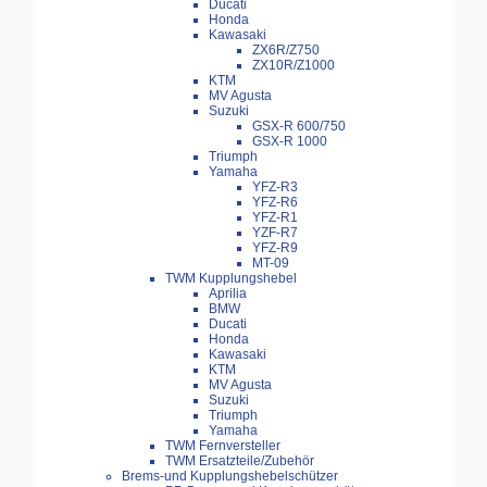
Ducati
Honda
Kawasaki
ZX6R/Z750
ZX10R/Z1000
KTM
MV Agusta
Suzuki
GSX-R 600/750
GSX-R 1000
Triumph
Yamaha
YFZ-R3
YFZ-R6
YFZ-R1
YZF-R7
YFZ-R9
MT-09
TWM Kupplungshebel
Aprilia
BMW
Ducati
Honda
Kawasaki
KTM
MV Agusta
Suzuki
Triumph
Yamaha
TWM Fernversteller
TWM Ersatzteile/Zubehör
Brems-und Kupplungshebelschützer