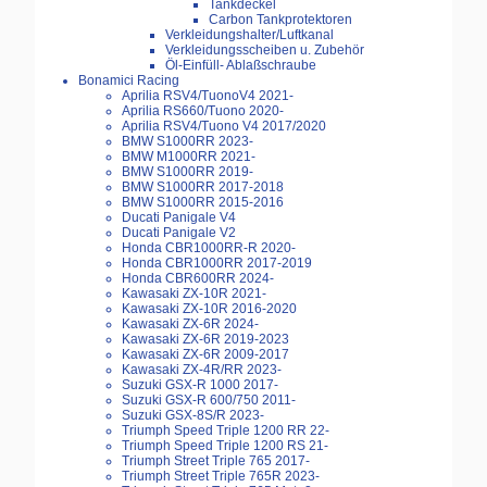
Tankdeckel
Carbon Tankprotektoren
Verkleidungshalter/Luftkanal
Verkleidungsscheiben u. Zubehör
Öl-Einfüll- Ablaßschraube
Bonamici Racing
Aprilia RSV4/TuonoV4 2021-
Aprilia RS660/Tuono 2020-
Aprilia RSV4/Tuono V4 2017/2020
BMW S1000RR 2023-
BMW M1000RR 2021-
BMW S1000RR 2019-
BMW S1000RR 2017-2018
BMW S1000RR 2015-2016
Ducati Panigale V4
Ducati Panigale V2
Honda CBR1000RR-R 2020-
Honda CBR1000RR 2017-2019
Honda CBR600RR 2024-
Kawasaki ZX-10R 2021-
Kawasaki ZX-10R 2016-2020
Kawasaki ZX-6R 2024-
Kawasaki ZX-6R 2019-2023
Kawasaki ZX-6R 2009-2017
Kawasaki ZX-4R/RR 2023-
Suzuki GSX-R 1000 2017-
Suzuki GSX-R 600/750 2011-
Suzuki GSX-8S/R 2023-
Triumph Speed Triple 1200 RR 22-
Triumph Speed Triple 1200 RS 21-
Triumph Street Triple 765 2017-
Triumph Street Triple 765R 2023-