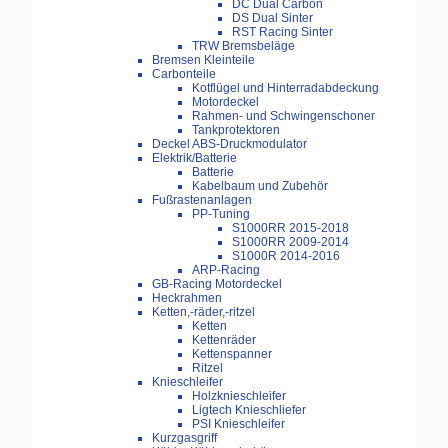
DC Dual Carbon
DS Dual Sinter
RST Racing Sinter
TRW Bremsbeläge
Bremsen Kleinteile
Carbonteile
Kotflügel und Hinterradabdeckung
Motordeckel
Rahmen- und Schwingenschoner
Tankprotektoren
Deckel ABS-Druckmodulator
Elektrik/Batterie
Batterie
Kabelbaum und Zubehör
Fußrastenanlagen
PP-Tuning
S1000RR 2015-2018
S1000RR 2009-2014
S1000R 2014-2016
ARP-Racing
GB-Racing Motordeckel
Heckrahmen
Ketten,-räder,-ritzel
Ketten
Kettenräder
Kettenspanner
Ritzel
Knieschleifer
Holzknieschleifer
Ligtech Knieschliefer
PSI Knieschleifer
Kurzgasgriff