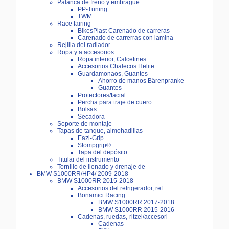
Palanca de freno y embrague
PP-Tuning
TWM
Race fairing
BikesPlast Carenado de carreras
Carenado de carrerras con lamina
Rejilla del radiador
Ropa y a accesorios
Ropa interior, Calcetines
Accesorios Chalecos Helite
Guardamonaos, Guantes
Ahorro de manos Bärenpranke
Guantes
Protectores/facial
Percha para traje de cuero
Bolsas
Secadora
Soporte de montaje
Tapas de tanque, almohadillas
Eazi-Grip
Stompgrip®
Tapa del depósito
Titular del instrumento
Tornillo de llenado y drenaje de
BMW S1000RR/HP4/ 2009-2018
BMW S1000RR 2015-2018
Accesorios del refrigerador, ref
Bonamici Racing
BMW S1000RR 2017-2018
BMW S1000RR 2015-2016
Cadenas, ruedas,-ritzel/accesori
Cadenas