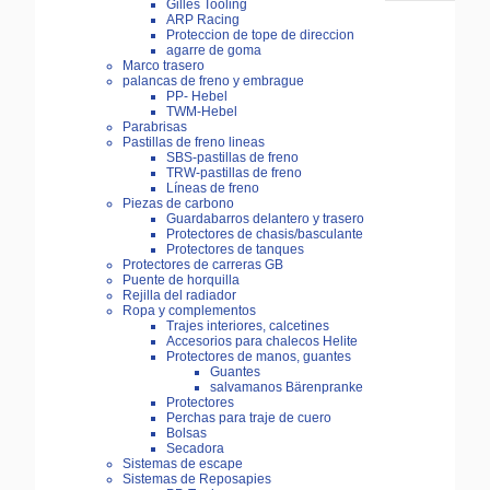
Gilles Tooling
ARP Racing
Proteccion de tope de direccion
agarre de goma
Marco trasero
palancas de freno y embrague
PP- Hebel
TWM-Hebel
Parabrisas
Pastillas de freno lineas
SBS-pastillas de freno
TRW-pastillas de freno
Líneas de freno
Piezas de carbono
Guardabarros delantero y trasero
Protectores de chasis/basculante
Protectores de tanques
Protectores de carreras GB
Puente de horquilla
Rejilla del radiador
Ropa y complementos
Trajes interiores, calcetines
Accesorios para chalecos Helite
Protectores de manos, guantes
Guantes
salvamanos Bärenpranke
Protectores
Perchas para traje de cuero
Bolsas
Secadora
Sistemas de escape
Sistemas de Reposapies