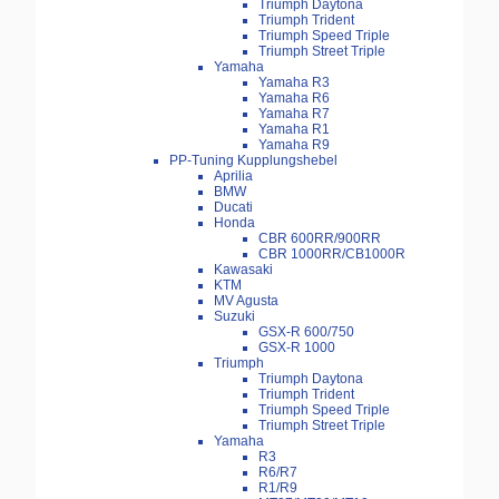
Triumph Daytona
Triumph Trident
Triumph Speed Triple
Triumph Street Triple
Yamaha
Yamaha R3
Yamaha R6
Yamaha R7
Yamaha R1
Yamaha R9
PP-Tuning Kupplungshebel
Aprilia
BMW
Ducati
Honda
CBR 600RR/900RR
CBR 1000RR/CB1000R
Kawasaki
KTM
MV Agusta
Suzuki
GSX-R 600/750
GSX-R 1000
Triumph
Triumph Daytona
Triumph Trident
Triumph Speed Triple
Triumph Street Triple
Yamaha
R3
R6/R7
R1/R9