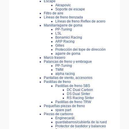
Escape
Akrapovic
Soporte de escape
Filtro de aire
Líneas de freno trenzada
Líneas de freno Reflex de acero
Manillar/agarre de goma
PP-Tuning
LSL
Bonamici Racing
ARP Racing
Gilles
Protección del tope de dirección
agarre de goma
Marco trasero
Palancas de freno y embrague
PP-Tuning
TWM
alpha racing
Pantallas de viento, accesorios
Pastillas de freno
Pastillas de freno SBS
DC Dual Carbon
DS Dual Sinter
RS Racing Sinter
Pastillas de freno TRW
Pequeñas piezas de freno
spare part
Piezas de carbono
Enginecarát.
guardabarros/cubierta de la rued
Protector de bastidor y balanceo