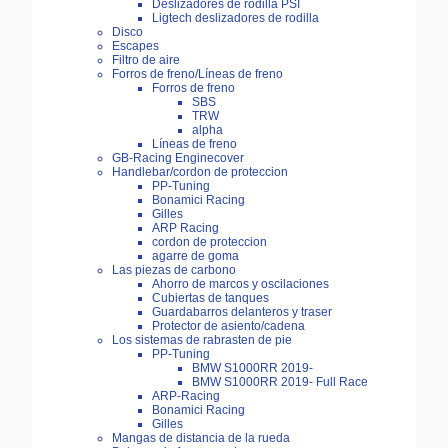
Deslizadores de rodilla PSI
Ligtech deslizadores de rodilla
Disco
Escapes
Filtro de aire
Forros de freno/Líneas de freno
Forros de freno
SBS
TRW
alpha
Líneas de freno
GB-Racing Enginecover
Handlebar/cordon de proteccion
PP-Tuning
Bonamici Racing
Gilles
ARP Racing
cordon de proteccion
agarre de goma
Las piezas de carbono
Ahorro de marcos y oscilaciones
Cubiertas de tanques
Guardabarros delanteros y traser
Protector de asiento/cadena
Los sistemas de rabrasten de pie
PP-Tuning
BMW S1000RR 2019-
BMW S1000RR 2019- Full Race
ARP-Racing
Bonamici Racing
Gilles
Mangas de distancia de la rueda