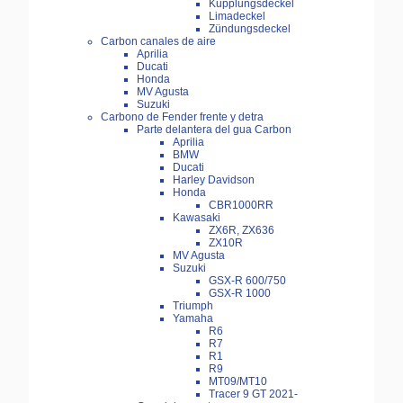
Kupplungsdeckel
Limadeckel
Zündungsdeckel
Carbon canales de aire
Aprilia
Ducati
Honda
MV Agusta
Suzuki
Carbono de Fender frente y detra
Parte delantera del gua Carbon
Aprilia
BMW
Ducati
Harley Davidson
Honda
CBR1000RR
Kawasaki
ZX6R, ZX636
ZX10R
MV Agusta
Suzuki
GSX-R 600/750
GSX-R 1000
Triumph
Yamaha
R6
R7
R1
R9
MT09/MT10
Tracer 9 GT 2021-