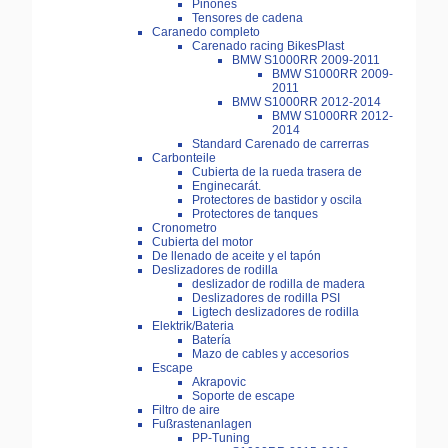
Piñones
Tensores de cadena
Caranedo completo
Carenado racing BikesPlast
BMW S1000RR 2009-2011
BMW S1000RR 2009-
2011
BMW S1000RR 2012-2014
BMW S1000RR 2012-
2014
Standard Carenado de carrerras
Carbonteile
Cubierta de la rueda trasera de
Enginecarát.
Protectores de bastidor y oscila
Protectores de tanques
Cronometro
Cubierta del motor
De llenado de aceite y el tapón
Deslizadores de rodilla
deslizador de rodilla de madera
Deslizadores de rodilla PSI
Ligtech deslizadores de rodilla
Elektrik/Bateria
Batería
Mazo de cables y accesorios
Escape
Akrapovic
Soporte de escape
Filtro de aire
Fußrastenanlagen
PP-Tuning