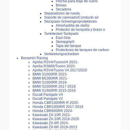
Percha para traje de cuero
Bolsas
Secadora
Separadores de rueda
Soporte de carenado/Conducto air
Sturzpads-Schwingenprotektoren
Almohadilla de otoño
Protector de horquilla y brazo o
Tankdeckel-Tankpads
Eazi-Grip
Stompgrip®
Tapa del tanque
Protectores de tanques de carbon
Verkleidungsscheiben
Bonamici Racing
Aprilia RSV4/TuonoV4 2021-
Aprilia RS660/Tuono 2020-
Aprilia RSV4/Tuono V4 2017/2020
BMW S1000RR 2023-
BMW M1000RR 2021-
BMW S1000RR 2019-
BMW S1000RR 2017-2018
BMW S1000RR 2015-2016
Ducati Panigale V4
Ducati Panigale V2
Honda CBR1000RR-R 2020-
Honda CBR1000RR 2017-2019
Honda CBR600RR 2024-
Kawasaki ZX-10R 2021-
Kawasaki ZX-10R 2016-2020
Kawasaki ZX-6R 2024-
Kawasaki ZX-6R 2019-2023