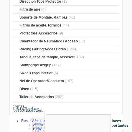
Dirección Tope Protector
(18)
Filtro de aire
(4)
Soporte de Montaje, Rampas
(41)
Filtros de aceite, tornillos
(44)
Protectore Accesorios
(9)
Calentador de Neumático / Acceso
(17)
Racing Fairing/Accessiores
(1224)
Tanque, tapa de tanque, accesori
(182)
Stompgrip/Eazigrip
(167)
SKeeD ropa interior
(6)
Nel de Operador/Conducto
(187)
Disco
(115)
Taller de Accesorios
(202)
Ofertas...
Categorías
Nuevos productos...
Inicio
>
Piezas de Freno
>
Forros de
Resto Venta- especial
Enlaces
freno
>
TRW-Forros de freno
>
MV
Aprilia
Importantes
Agusta
> MCB792CRQ frente MV Agusta
BMW
F4 1000/1078