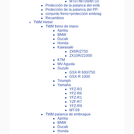
MT07/MT09/MT10
Protección de la palanca del emb
Protección de la palanca del PP-
conjunto freno+protección embrag
Recambios
TWM Hebel
TWM freno de mano
Aprilia
BMW
Ducati
Honda
Kawasaki
ZX6R/Z750
ZX10R/Z1000
KTM
MV Agusta
Suzuki
GSX-R 600/750
GSX-R 1000
Triumph
Yamaha
YFZ-R3
YFZ-R6
YFZ-R1
YZF-R7
YFZ-R9
MT-09
TWM palanca de embrague
Aprilia
BMW
Ducati
Honda