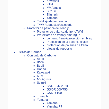
Kawasaki
KTM
MV Agusta
Suzuki
Triumph
Yamaha
TWM ajustador remoto
TMW Repuestos/assesorio
Protector de palanca de freno y
Protector de palanca de frenoTWM
Protectores de freno y embrague
conjunto freno+protección embrag
Proteccion de la palanca clutch
protección de palanca de freno
piezas de repuesto
Piezas de Carbon
Conjunto de Carbono
Aprilia
BMW
Buell
Honda
Kawasaki
KTM
MV Agusta
Suzuki
GSX-8S/R 2023-
GSX-R 600/750
GSX-R 1000
Triumph
Yamaha
Yamaha R6
Yamaha R7