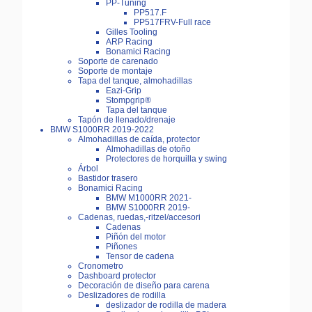
PP-Tuning
PP517.F
PP517FRV-Full race
Gilles Tooling
ARP Racing
Bonamici Racing
Soporte de carenado
Soporte de montaje
Tapa del tanque, almohadillas
Eazi-Grip
Stompgrip®
Tapa del tanque
Tapón de llenado/drenaje
BMW S1000RR 2019-2022
Almohadillas de caída, protector
Almohadillas de otoño
Protectores de horquilla y swing
Árbol
Bastidor trasero
Bonamici Racing
BMW M1000RR 2021-
BMW S1000RR 2019-
Cadenas, ruedas,-ritzel/accesori
Cadenas
Piñón del motor
Piñones
Tensor de cadena
Cronometro
Dashboard protector
Decoración de diseño para carena
Deslizadores de rodilla
deslizador de rodilla de madera