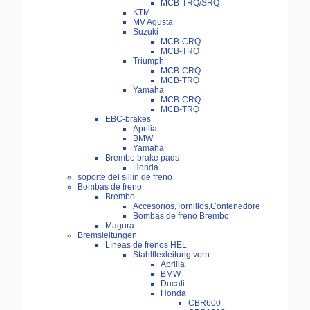
MCB-TRQ/SRQ
KTM
MV Agusta
Suzuki
MCB-CRQ
MCB-TRQ
Triumph
MCB-CRQ
MCB-TRQ
Yamaha
MCB-CRQ
MCB-TRQ
EBC-brakes
Aprilia
BMW
Yamaha
Brembo brake pads
Honda
soporte del sillín de freno
Bombas de freno
Brembo
Accesorios,Tornillos,Contenedore
Bombas de freno Brembo
Magura
Bremsleitungen
Líneas de frenos HEL
Stahlflexleitung vorn
Aprilia
BMW
Ducati
Honda
CBR600