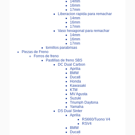
14mm
16mm
17mm
Liberacion rapida para remachar
14mm
16mm
17mm
Vaso hexagonal para remachar
14mm
16mm
17mm
tornillos parabrisas
Piezas de Freno
Forros de freno
Pastillas de freno SBS
DC Dual Carbon
Aprilia
BMW
Ducati
Honda
Kawasaki
KTM
MV Agusta
Suzuki
Triumph Daytona
Yamaha
DS Dual Sinter
Aprilia
RS660/Tuono V4
RSV4
BMW
Ducati