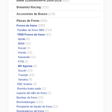
BMW S1000RR/HP4/ 2009-2018
(652)
Bonamici Racing
(315)
Accesorios de Boxeo
(218)
Piezas de Freno
(493)
(299)
Forros de freno
(214)
Pastillas de freno SBS
(81)
TRW-Forros de freno
(8)
Aprilia
(12)
BMW
(4)
Ducati
(10)
Honda
(11)
Kawasaki
(3)
KTM
(4)
MV Agusta
(10)
Suzuki
(10)
Triumph
(9)
Yamaha
(3)
EBC-brakes
(1)
Brembo brake pads
(1)
soporte del sillín de freno
(15)
Bombas de freno
(162)
Bremsleitungen
(11)
Recipiente de líquido de freno
(5)
Respiraderos del freno