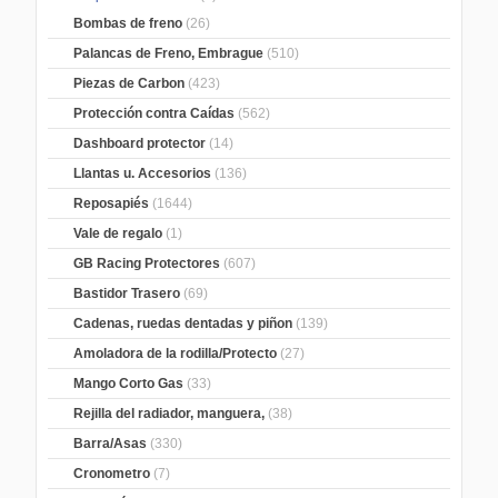
Bombas de freno
(26)
Palancas de Freno, Embrague
(510)
Piezas de Carbon
(423)
Protección contra Caídas
(562)
Dashboard protector
(14)
Llantas u. Accesorios
(136)
Reposapiés
(1644)
Vale de regalo
(1)
GB Racing Protectores
(607)
Bastidor Trasero
(69)
Cadenas, ruedas dentadas y piñon
(139)
Amoladora de la rodilla/Protecto
(27)
Mango Corto Gas
(33)
Rejilla del radiador, manguera,
(38)
Barra/Asas
(330)
Cronometro
(7)