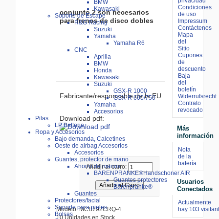
privacidad
BMW
Condiciones
Kawasaki
conjunto 2 son necesarios
de uso
Soporte de Escape
para frenos de disco dobles
Impressum
R&G Racing
Contáctenos
Suzuki
Mapa
Yamaha
del
Yamaha R6
Sitio
CNC
Cupones
Aprilia
de
BMW
descuento
Honda
Baja
Kawasaki
del
Suzuki
boletín
GSX-R 1000
Fabricante/responsable de la EU
Widerrufsrecht
GSX-R 600/750
Contrato
Yamaha
revocado
Accesorios
Download pdf:
Pilas
LP Batterie
Más
Ropa y Accesorios
información
Bajo demanda, Calcetines
Oeste de airbag Accesorios
Nota
Accesorios
de la
Guantes, protector de mano
batería
Ahorro de manos
Añadir al carro:
BÄRENPRANKE®Handschoner AIR
Guantes protectores
Usuarios
Bärenpranke®
Conectados
Guantes
Protectores/facial
Actualmente
Soporte para pieles
Modelo: MCB792CRQ-4
hay 103 visitan
Bolsas
10 Unidades en Stock