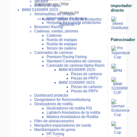
Secador
Fabricado por: TRW
importador
Botella de agua
BMW S1000RR 2023-
directo
Producto 2/4
Almohadillas de choque
Almohadillas de choque
<< Anterior
Volver a lista de productos
Horquilla,Basculante protectores
Siguiente >>
Bonamici Racing
Cadenas, ruedas, pinones
Cadenas
Patrocinador
Rueda de espigas
Rueda de espigas
Tensor de cadena
Carenados de carreras
Premium Racing Fairing
Standard Carenados de carreras
Carenado de carreras Alpha-Racin
BMW M1000RR 2025-
Piezas de carbono
Piezas de PRFV
BMW S1000RR 2023-
Piezas de carbono
Piezas de PRFV
Dashboard protector
Designdekor für Rennverkleidung
Deslizadores de rodilla
Deslizadores de rodilla PSI
Lightech Amoladora de la rodilla
Madera Amoldadora de Rodilla
Filtro de aire/accesorios
Manguitos espaciadores de rueda
Manillar/agarre de goma
PP-Tuning