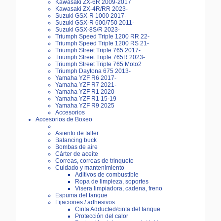
Kawasaki ZX-6R 2009-2017
Kawasaki ZX-4R/RR 2023-
Suzuki GSX-R 1000 2017-
Suzuki GSX-R 600/750 2011-
Suzuki GSX-8S/R 2023-
Triumph Speed Triple 1200 RR 22-
Triumph Speed Triple 1200 RS 21-
Triumph Street Triple 765 2017-
Triumph Street Triple 765R 2023-
Triumph Street Triple 765 Moto2
Triumph Daytona 675 2013-
Yamaha YZF R6 2017-
Yamaha YZF R7 2021-
Yamaha YZF R1 2020-
Yamaha YZF R1 15-19
Yamaha YZF R9 2025
Accesorios
Accesorios de Boxeo
Asiento de taller
Balancing buck
Bombas de aire
Cárter de aceite
Correas, correas de trinquete
Cuidado y mantenimiento
Aditivos de combustible
Ropa de limpieza, soportes
Visera limpiadora, cadena, freno
Espuma del tanque
Fijaciones / adhesivos
Cinta Adducted/cinta del tanque
Protección del calor