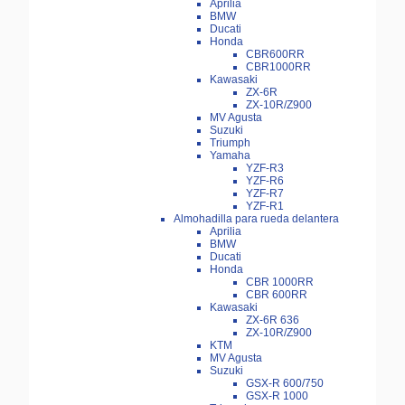
Aprilia
BMW
Ducati
Honda
CBR600RR
CBR1000RR
Kawasaki
ZX-6R
ZX-10R/Z900
MV Agusta
Suzuki
Triumph
Yamaha
YZF-R3
YZF-R6
YZF-R7
YZF-R1
Almohadilla para rueda delantera
Aprilia
BMW
Ducati
Honda
CBR 1000RR
CBR 600RR
Kawasaki
ZX-6R 636
ZX-10R/Z900
KTM
MV Agusta
Suzuki
GSX-R 600/750
GSX-R 1000