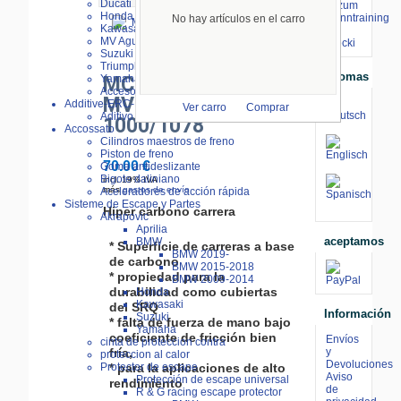
Ducati
⇒ zum
Honda
Renntraining
No hay artículos en el carro
Kawasaki
mit
MV Agusta
Stecki
Ampliar imagen
Suzuki
Triumph
Idiomas
Yamaha
MCB792CRQ frente
Accesorios
MV Agusta F4
Additive-ERC-Bike
Ver carro
Comprar
Aditivo ERC-Bike
1000/1078
Accossato
Cilindros maestros de freno
Piston de freno
70.00 €
Goma antideslizante
Bigote daliniano
incl. 19% IVA
más
gastos de envío
Aceleradores de acción rápida
Sisteme de Escape y Partes
Hiper carbono carrera
Akrapovic
Aprilia
aceptamos
BMW
* Superficie de carreras a base
BMW 2019-
de carbono
BMW 2015-2018
* propiedad para la
BMW 2009-2014
durabilidad como cubiertas
Honda
Kawasaki
del SRQ
Información
Suzuki
* falta de fuerza de mano bajo
Yamaha
coeficiente de fricción bien
Envíos
cinta de proteccion contra
fría,
y
proteccion al calor
Devoluciones
* para la aplicaciones de alto
Protector de escape
Aviso
Protección de escape universal
rendimiento
de
R & G racing escape protector