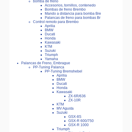
bomba de freno
Accesorios, tornillos, contenedo
Bombas de freno Brembo
Mando a distancia para bomba Bre
Palancas de freno para bombas Br
Control remoto para Brembo
Aprilia
BMW
Ducati
Honda
Kawasaki
KTM
Suzuki
Triumph
Yamaha
Palancas de Freno, Embrague
PP-Tuning Palanca
PP-Tuning Bremshebel
Aprilia
BMW
Ducati
Honda
Kawasaki
ZX-6R/636
ZX-10R
KTM
MV Agusta
Suzuki
GSX-8S
GSX-R 600/750
GSX-R 1000
Triumph