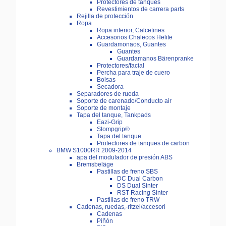
Protectores de tanques
Revestimientos de carrera parts
Rejilla de protección
Ropa
Ropa interior, Calcetines
Accesorios Chalecos Helite
Guardamonaos, Guantes
Guantes
Guardamanos Bärenpranke
Protectores/facial
Percha para traje de cuero
Bolsas
Secadora
Separadores de rueda
Soporte de carenado/Conducto air
Soporte de montaje
Tapa del tanque, Tankpads
Eazi-Grip
Stompgrip®
Tapa del tanque
Protectores de tanques de carbon
BMW S1000RR 2009-2014
apa del modulador de presión ABS
Bremsbeläge
Pastillas de freno SBS
DC Dual Carbon
DS Dual Sinter
RST Racing Sinter
Pastillas de freno TRW
Cadenas, ruedas,-ritzel/accesori
Cadenas
Piñón