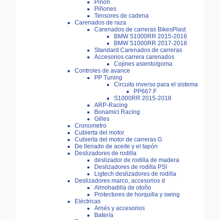
Piñón
Piñones
Tensores de cadena
Carenados de raza
Carenados de carreras BikesPlast
BMW S1000RR 2015-2016
BMW S1000RR 2017-2018
Standard Carenados de carreras
Accesorios carrera carenados
Cojines asiento/goma
Controles de avance
PP Tuning
Circuito inverso para el sistema
PP667.F
S1000RR 2015-2018
ARP-Racing
Bonamici Racing
Gilles
Cronometro
Cubierta del motor
Cubierta del motor de carreras G
De llenado de aceite y el tapón
Deslizadores de rodilla
deslizador de rodilla de madera
Deslizadores de rodilla PSI
Ligtech deslizadores de rodilla
Deslizadores marco, accesorios d
Almohadilla de otoño
Protectores de horquilla y swing
Eléctricas
Arnés y accesorios
Batería