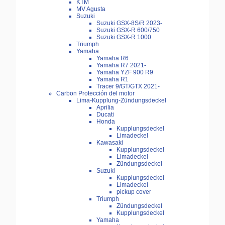
KTM
MV Agusta
Suzuki
Suzuki GSX-8S/R 2023-
Suzuki GSX-R 600/750
Suzuki GSX-R 1000
Triumph
Yamaha
Yamaha R6
Yamaha R7 2021-
Yamaha YZF 900 R9
Yamaha R1
Tracer 9/GT/GTX 2021-
Carbon Protección del motor
Lima-Kupplung-Zündungsdeckel
Aprilia
Ducati
Honda
Kupplungsdeckel
Limadeckel
Kawasaki
Kupplungsdeckel
Limadeckel
Zündungsdeckel
Suzuki
Kupplungsdeckel
Limadeckel
pickup cover
Triumph
Zündungsdeckel
Kupplungsdeckel
Yamaha