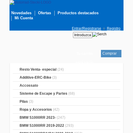
Novedades
Ofertas
Productos destacados
Mi Cuenta
Entrar/Registrarse
o
Registro
Comprar
Tu carrito
está vacío
Resto Venta- especial
(24)
Additive-ERC-Bike
(3)
Accossato
Sisteme de Escape y Partes
(68)
Pilas
(3)
Ropa y Accesorios
(42)
BMW S1000RR 2023-
(247)
BMW S1000RR 2019-2022
(293)