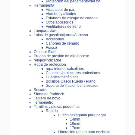
Protección del pegamento/del tor
Herramienta
Adaptador de par,
Alambre y alicates
Estandos de escape de cadena
Otros/accesorios
Ventiladores de freno
Lámparas/faro
Latas de gasolina/jarras/Accesso
Accesorios
Cañones de llenado
Frasco
Outdoor Stuhl
Prueba de presión de aire/acceso
relojes/indicador
Ropa de protección
ropa interior, calcetines
Chalecos/protectores protectores
Guantes mecánicos
Bolsillos Casco Rueda / Plano
Soporte de fijación de la secado
Secador
Stand de Paddock
Tablero de hoyo
Termómetro
Tornillos y piezas pequeñas
Rapida
Hueco hexagonal para pegar
14mm
16mm
17mm
Liberacion rapida para enchufar