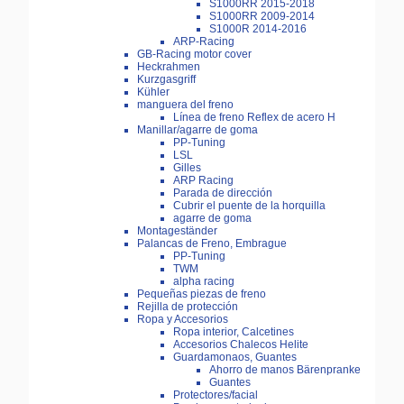
S1000RR 2015-2018
S1000RR 2009-2014
S1000R 2014-2016
ARP-Racing
GB-Racing motor cover
Heckrahmen
Kurzgasgriff
Kühler
manguera del freno
Línea de freno Reflex de acero H
Manillar/agarre de goma
PP-Tuning
LSL
Gilles
ARP Racing
Parada de dirección
Cubrir el puente de la horquilla
agarre de goma
Montageständer
Palancas de Freno, Embrague
PP-Tuning
TWM
alpha racing
Pequeñas piezas de freno
Rejilla de protección
Ropa y Accesorios
Ropa interior, Calcetines
Accesorios Chalecos Helite
Guardamonaos, Guantes
Ahorro de manos Bärenpranke
Guantes
Protectores/facial