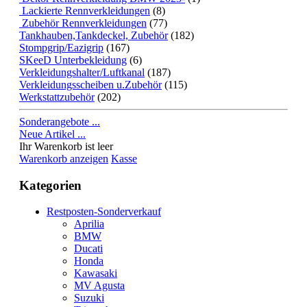
Lackierte Rennverkleidungen
(8)
Zubehör Rennverkleidungen
(77)
Tankhauben,Tankdeckel, Zubehör
(182)
Stompgrip/Eazigrip
(167)
SKeeD Unterbekleidung
(6)
Verkleidungshalter/Luftkanal
(187)
Verkleidungsscheiben u.Zubehör
(115)
Werkstattzubehör
(202)
Sonderangebote ...
Neue Artikel ...
Ihr Warenkorb ist leer
Warenkorb anzeigen
Kasse
Kategorien
Restposten-Sonderverkauf
Aprilia
BMW
Ducati
Honda
Kawasaki
MV Agusta
Suzuki