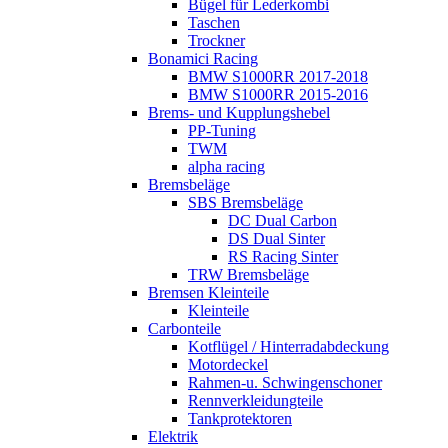
Bügel für Lederkombi
Taschen
Trockner
Bonamici Racing
BMW S1000RR 2017-2018
BMW S1000RR 2015-2016
Brems- und Kupplungshebel
PP-Tuning
TWM
alpha racing
Bremsbeläge
SBS Bremsbeläge
DC Dual Carbon
DS Dual Sinter
RS Racing Sinter
TRW Bremsbeläge
Bremsen Kleinteile
Kleinteile
Carbonteile
Kotflügel / Hinterradabdeckung
Motordeckel
Rahmen-u. Schwingenschoner
Rennverkleidungteile
Tankprotektoren
Elektrik