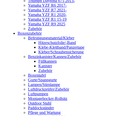
Triumph Daytona 675 2013-
Yamaha YZF R6 2017-
Yamaha YZF R7 2021-
Yamaha YZF R1 2020-
Yamaha YZF R1 15-19
Yamaha YZF R9 2025
Zubehör
Boxenzubehör
Befestigungsmaterial/Kleber
Hitzeschutzfolie/-Band
Klebe-Klettband/Panzertape
Kleber/Schraubensicherung
Benzinkanister/Kannen/Zubehör
Füllkannen
Kanister
Zubehör
Boxentafel
Gurte/Spanngurte
Lampen/Stirnlampe
Luftdruckprüfer/Zubehör
Luftpumpen
Montagehocker-Rollsitz
Outdoor Stuhl
Paddockständer
Pflege und Wartung