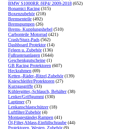
BMW S1000RR /HP4/ 2009-2018
(652)
Bonamici Racing
(315)
Boxenzubehör
(218)
Bremsenteile
(492)
Bremspumpen
(26)
Brems- Kupplungshebel
(510)
Carbonteile Motorrad
(421)
Crash/Sturz-Pads
(562)
Dashboard Protektor
(14)
Felgen u. Zubehör
(136)
Fußrastenanlagen
(1644)
Geschenkgutscheine
(1)
GB Racing Protektoren
(607)
Heckrahmen
(69)
Ketten,-Räder,-Ritzel,Zubehör
(139)
Knieschleifer/Protektoren
(27)
Kurzgasgriffe
(33)
Kühlergitter,-Schlauch, Behälter
(38)
Lenker/Griffgummi
(330)
Laptimer
(7)
Lenkanschlagschützer
(18)
Luftfilter/Zubehör
(4)
Montageständer,Rampen
(41)
Öl,Filter,Ablass-Einfüllschraube
(44)
Protektoren, Westen, Zubehör
(9)