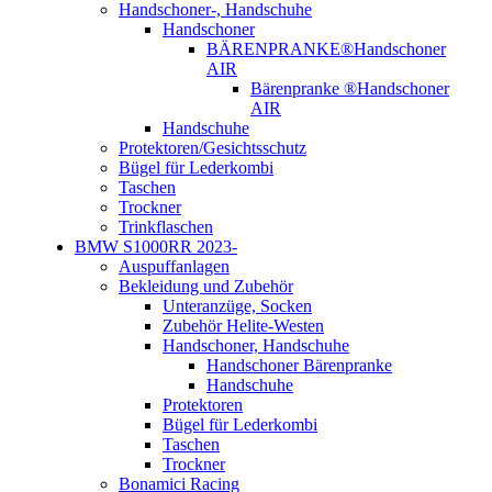
Handschoner-, Handschuhe
Handschoner
BÄRENPRANKE®Handschoner
AIR
Bärenpranke ®Handschoner
AIR
Handschuhe
Protektoren/Gesichtsschutz
Bügel für Lederkombi
Taschen
Trockner
Trinkflaschen
BMW S1000RR 2023-
Auspuffanlagen
Bekleidung und Zubehör
Unteranzüge, Socken
Zubehör Helite-Westen
Handschoner, Handschuhe
Handschoner Bärenpranke
Handschuhe
Protektoren
Bügel für Lederkombi
Taschen
Trockner
Bonamici Racing