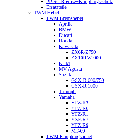
PP-Set Bremse+Kupplungsschutz
Ersatzteile
TWM Hebel
TWM Bremshebel
Aprilia
BMW
Ducati
Honda
Kawasaki
ZX6R/Z750
ZX10R/Z1000
KTM
MV Agusta
Suzuki
GSX-R 600/750
GSX-R 1000
Triumph
Yamaha
YFZ-R3
YFZ-R6
YFZ-R1
YZF-R7
YFZ-R9
MT-09
TWM Kupplungshebel