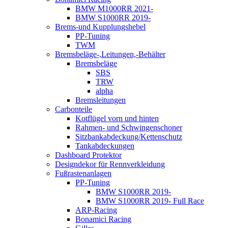
BMW M1000RR 2021-
BMW S1000RR 2019-
Brems-und Kupplungshebel
PP-Tuning
TWM
Bremsbeläge-,Leitungen,-Behälter
Bremsbeläge
SBS
TRW
alpha
Bremsleitungen
Carbonteile
Kotflügel vorn und hinten
Rahmen- und Schwingenschoner
Sitzbankabdeckung/Kettenschutz
Tankabdeckungen
Dashboard Protektor
Designdekor für Rennverkleidung
Fußrastenanlagen
PP-Tuning
BMW S1000RR 2019-
BMW S1000RR 2019- Full Race
ARP-Racing
Bonamici Racing