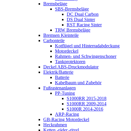
Bremsbeläge
SBS-Bremsbeläge
DC Dual Carbon
DS Dual Sinter
RST Racing Sinter
TRW Bremsbeläge
Bremsen Kleinteile
Carbonteile
Kotflügel und Hinterradabdeckung
Motordeckel
Rahmen- und Schwingenschoner
Tankprotektoren
Deckel ABS-Druckmodulator
Elektrik/Batterie
Batterie
Kabelbaum und Zubehör
Fußrastenanlagen
PP-Tuning
S1000RR 2015-2018
S1000RR 2009-2014
S1000R 2014-2016
ARP-Racing
GB-Racing Motordeckel
Heckrahmen
Ketten,-räder,-ritzel