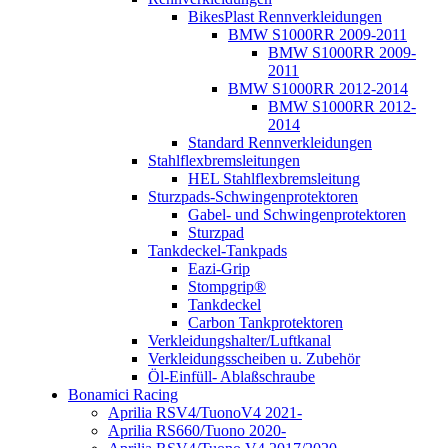
BikesPlast Rennverkleidungen
BMW S1000RR 2009-2011
BMW S1000RR 2009-
2011
BMW S1000RR 2012-2014
BMW S1000RR 2012-
2014
Standard Rennverkleidungen
Stahlflexbremsleitungen
HEL Stahlflexbremsleitung
Sturzpads-Schwingenprotektoren
Gabel- und Schwingenprotektoren
Sturzpad
Tankdeckel-Tankpads
Eazi-Grip
Stompgrip®
Tankdeckel
Carbon Tankprotektoren
Verkleidungshalter/Luftkanal
Verkleidungsscheiben u. Zubehör
Öl-Einfüll- Ablaßschraube
Bonamici Racing
Aprilia RSV4/TuonoV4 2021-
Aprilia RS660/Tuono 2020-