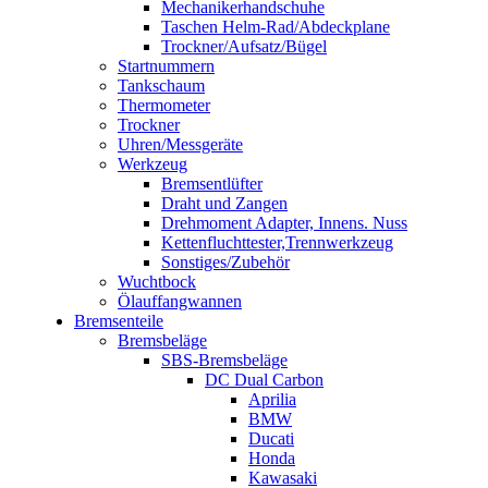
Mechanikerhandschuhe
Taschen Helm-Rad/Abdeckplane
Trockner/Aufsatz/Bügel
Startnummern
Tankschaum
Thermometer
Trockner
Uhren/Messgeräte
Werkzeug
Bremsentlüfter
Draht und Zangen
Drehmoment Adapter, Innens. Nuss
Kettenfluchttester,Trennwerkzeug
Sonstiges/Zubehör
Wuchtbock
Ölauffangwannen
Bremsenteile
Bremsbeläge
SBS-Bremsbeläge
DC Dual Carbon
Aprilia
BMW
Ducati
Honda
Kawasaki