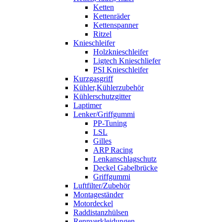
Ketten
Kettenräder
Kettenspanner
Ritzel
Knieschleifer
Holzknieschleifer
Ligtech Knieschliefer
PSI Knieschleifer
Kurzgasgriff
Kühler,Kühlerzubehör
Kühlerschutzgitter
Laptimer
Lenker/Griffgummi
PP-Tuning
LSL
Gilles
ARP Racing
Lenkanschlagschutz
Deckel Gabelbrücke
Griffgummi
Luftfilter/Zubehör
Montageständer
Motordeckel
Raddistanzhülsen
Rennverkleidungen