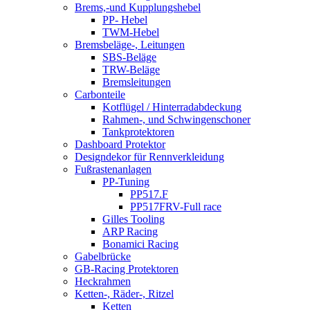
Brems,-und Kupplungshebel
PP- Hebel
TWM-Hebel
Bremsbeläge-, Leitungen
SBS-Beläge
TRW-Beläge
Bremsleitungen
Carbonteile
Kotflügel / Hinterradabdeckung
Rahmen-, und Schwingenschoner
Tankprotektoren
Dashboard Protektor
Designdekor für Rennverkleidung
Fußrastenanlagen
PP-Tuning
PP517.F
PP517FRV-Full race
Gilles Tooling
ARP Racing
Bonamici Racing
Gabelbrücke
GB-Racing Protektoren
Heckrahmen
Ketten-, Räder-, Ritzel
Ketten