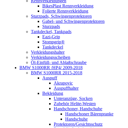
Rennverkleidungen
BikesPlast Rennverkleidung
Folierte Rennverkleidung
Sturzpads, Schwingenprotektoren
Gabel- und Schwingenprotektoren
Sturzpads
Tankdeckel, Tankpads
Eazi-Grip
Stompgrip®
Tankdeckel
Verkleidungshalter
Verkleidungsscheiben
Öl-Einfüll- und Ablaßschraube
BMW S1000RR /HP4/ 2009-2018
BMW S1000RR 2015-2018
Auspuff
Akrapovic
Auspuffhalter
Bekleidung
Unteranzüge, Socken
Zubehör Helite-Westen
Handschoner, Handschuhe
Handschoner Bärenpranke
Handschuhe
Protektoren/Gesichtsschutz