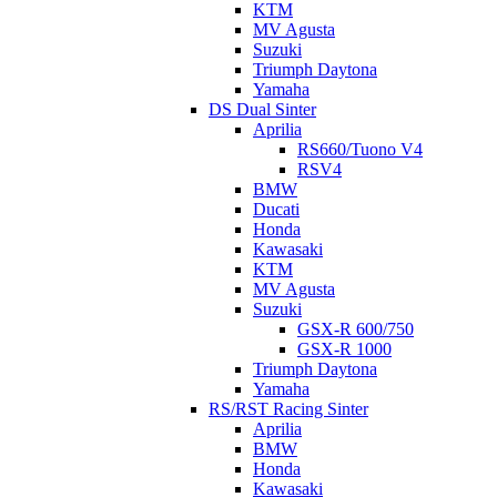
KTM
MV Agusta
Suzuki
Triumph Daytona
Yamaha
DS Dual Sinter
Aprilia
RS660/Tuono V4
RSV4
BMW
Ducati
Honda
Kawasaki
KTM
MV Agusta
Suzuki
GSX-R 600/750
GSX-R 1000
Triumph Daytona
Yamaha
RS/RST Racing Sinter
Aprilia
BMW
Honda
Kawasaki