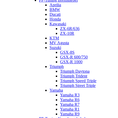
PP-Tuning Bremshebel
Aprilia
BMW
Ducati
Honda
Kawasaki
ZX-6R/636
ZX-10R
KTM
MV Agusta
Suzuki
GSX-8S
GSX-R 600/750
GSX-R 1000
Triumph
Triumph Daytona
Triumph Trident
Triumph Speed Triple
Triumph Street Triple
Yamaha
Yamaha R3
Yamaha R6
Yamaha R7
Yamaha R1
Yamaha R9