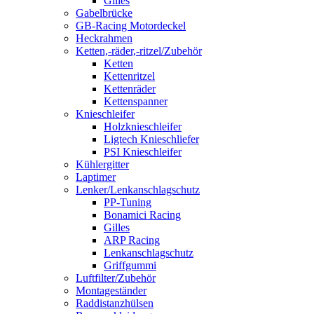
Gilles
Gabelbrücke
GB-Racing Motordeckel
Heckrahmen
Ketten,-räder,-ritzel/Zubehör
Ketten
Kettenritzel
Kettenräder
Kettenspanner
Knieschleifer
Holzknieschleifer
Ligtech Knieschliefer
PSI Knieschleifer
Kühlergitter
Laptimer
Lenker/Lenkanschlagschutz
PP-Tuning
Bonamici Racing
Gilles
ARP Racing
Lenkanschlagschutz
Griffgummi
Luftfilter/Zubehör
Montageständer
Raddistanzhülsen