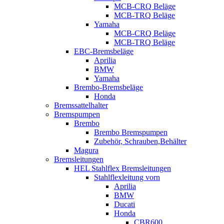
MCB-CRQ Beläge
MCB-TRQ Beläge
Yamaha
MCB-CRQ Beläge
MCB-TRQ Beläge
EBC-Bremsbeläge
Aprilia
BMW
Yamaha
Brembo-Bremsbeläge
Honda
Bremssattelhalter
Bremspumpen
Brembo
Brembo Bremspumpen
Zubehör, Schrauben,Behälter
Magura
Bremsleitungen
HEL Stahlflex Bremsleitungen
Stahlflexleitung vorn
Aprilia
BMW
Ducati
Honda
CBR600