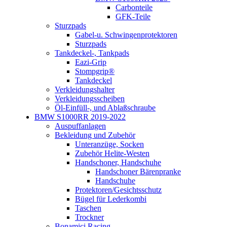
Carbonteile
GFK-Teile
Sturzpads
Gabel-u. Schwingenprotektoren
Sturzpads
Tankdeckel-, Tankpads
Eazi-Grip
Stompgrip®
Tankdeckel
Verkleidungshalter
Verkleidungsscheiben
Öl-Einfüll-, und Ablaßschraube
BMW S1000RR 2019-2022
Auspuffanlagen
Bekleidung und Zubehör
Unteranzüge, Socken
Zubehör Helite-Westen
Handschoner, Handschuhe
Handschoner Bärenpranke
Handschuhe
Protektoren/Gesichtsschutz
Bügel für Lederkombi
Taschen
Trockner
Bonamici Racing