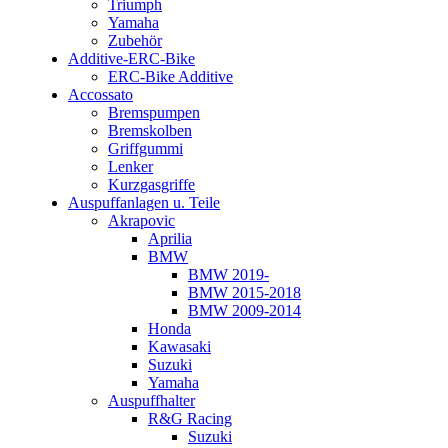
Triumph
Yamaha
Zubehör
Additive-ERC-Bike
ERC-Bike Additive
Accossato
Bremspumpen
Bremskolben
Griffgummi
Lenker
Kurzgasgriffe
Auspuffanlagen u. Teile
Akrapovic
Aprilia
BMW
BMW 2019-
BMW 2015-2018
BMW 2009-2014
Honda
Kawasaki
Suzuki
Yamaha
Auspuffhalter
R&G Racing
Suzuki