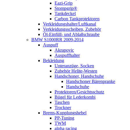
Eazi-Grip
Stompgrip®
Tankdeckel
Carbon Tankprotektoren
Verkleidungshalter/Luftkanal
Verkleidungsscheiben, Zubehör
Öl-Einfüll- und Ablaßschraube
BMW S1000RR 2009-2014
Auspuff
Akrapovic
Auspuffhalter
Bekleidung
Unteranzüge, Socken
Zubehör Helite-Westen
Handschoner, Handschuhe
Handschoner Bärenpranke
Handschuhe
Protektoren/Gesichtsschutz
Bügel für Lederkombi
Taschen
Trockner
Brems-Kupplungshebel
PP-Tuning
TWM
alpha racing