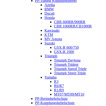
PP-Tuning Kupplungshebel
Aprilia
BMW
Ducati
Honda
CBR 600RR/900RR
CBR 1000RR/CB1000R
Kawasaki
KTM
MV Agusta
Suzuki
GSX-R 600/750
GSX-R 1000
Triumph
Triumph Daytona
Triumph Trident
Triumph Speed Triple
Triumph Street Triple
Yamaha
R3
R6/R7
R1/R9
MT07/MT09/MT10
PP-Bremshebelschutz
PP-Kupplungshebelschutz