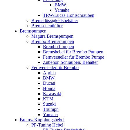
BMW
Yamaha
TRW/Lucas Hohlschrauben
Bremsflüssigkeitsbehälter
Bremsenentlüfter
Bremspumpen
Magura Bremspumpen
Brembo Bremspumpen
Brembo Pumpen
Bremshebel für Brembo Pumpen
Fernversteller für Brembo Pumpe
Zubehör, Schrauben, Behälter
Fernversteller für Brembo
Aprilia
BMW
Ducati
Honda
Kawasaki
KTM
Suzuki
Triumph
Yamaha
Brems- Kupplungshebel
PP-Tuning Hebel