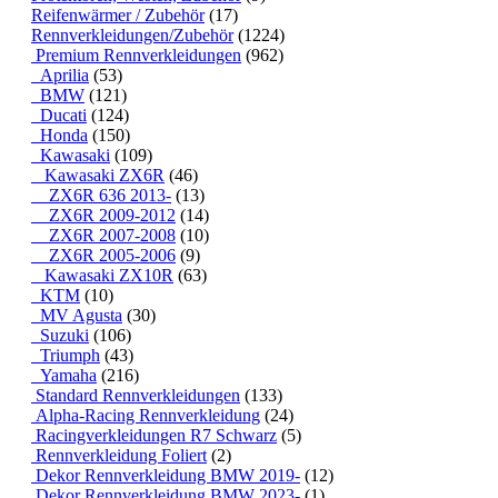
Reifenwärmer / Zubehör
(17)
Rennverkleidungen/Zubehör
(1224)
Premium Rennverkleidungen
(962)
Aprilia
(53)
BMW
(121)
Ducati
(124)
Honda
(150)
Kawasaki
(109)
Kawasaki ZX6R
(46)
ZX6R 636 2013-
(13)
ZX6R 2009-2012
(14)
ZX6R 2007-2008
(10)
ZX6R 2005-2006
(9)
Kawasaki ZX10R
(63)
KTM
(10)
MV Agusta
(30)
Suzuki
(106)
Triumph
(43)
Yamaha
(216)
Standard Rennverkleidungen
(133)
Alpha-Racing Rennverkleidung
(24)
Racingverkleidungen R7 Schwarz
(5)
Rennverkleidung Foliert
(2)
Dekor Rennverkleidung BMW 2019-
(12)
Dekor Rennverkleidung BMW 2023-
(1)