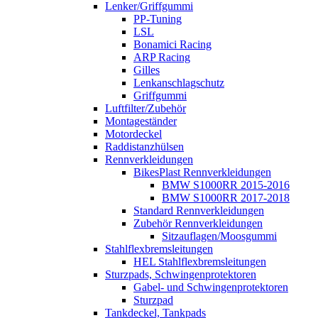
Lenker/Griffgummi
PP-Tuning
LSL
Bonamici Racing
ARP Racing
Gilles
Lenkanschlagschutz
Griffgummi
Luftfilter/Zubehör
Montageständer
Motordeckel
Raddistanzhülsen
Rennverkleidungen
BikesPlast Rennverkleidungen
BMW S1000RR 2015-2016
BMW S1000RR 2017-2018
Standard Rennverkleidungen
Zubehör Rennverkleidungen
Sitzauflagen/Moosgummi
Stahlflexbremsleitungen
HEL Stahlflexbremsleitungen
Sturzpads, Schwingenprotektoren
Gabel- und Schwingenprotektoren
Sturzpad
Tankdeckel, Tankpads