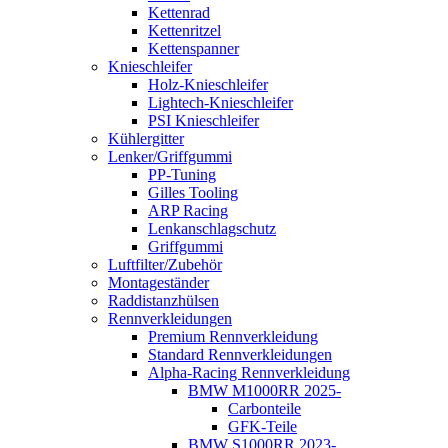
Kettenrad
Kettenritzel
Kettenspanner
Knieschleifer
Holz-Knieschleifer
Lightech-Knieschleifer
PSI Knieschleifer
Kühlergitter
Lenker/Griffgummi
PP-Tuning
Gilles Tooling
ARP Racing
Lenkanschlagschutz
Griffgummi
Luftfilter/Zubehör
Montageständer
Raddistanzhülsen
Rennverkleidungen
Premium Rennverkleidung
Standard Rennverkleidungen
Alpha-Racing Rennverkleidung
BMW M1000RR 2025-
Carbonteile
GFK-Teile
BMW S1000RR 2023-