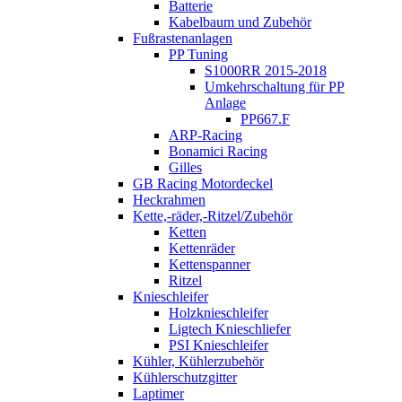
Batterie
Kabelbaum und Zubehör
Fußrastenanlagen
PP Tuning
S1000RR 2015-2018
Umkehrschaltung für PP
Anlage
PP667.F
ARP-Racing
Bonamici Racing
Gilles
GB Racing Motordeckel
Heckrahmen
Kette,-räder,-Ritzel/Zubehör
Ketten
Kettenräder
Kettenspanner
Ritzel
Knieschleifer
Holzknieschleifer
Ligtech Knieschliefer
PSI Knieschleifer
Kühler, Kühlerzubehör
Kühlerschutzgitter
Laptimer