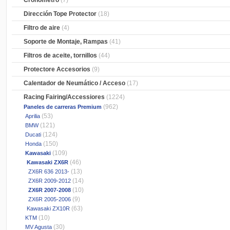
Cronometro
(7)
Dirección Tope Protector
(18)
Filtro de aire
(4)
Soporte de Montaje, Rampas
(41)
Filtros de aceite, tornillos
(44)
Protectore Accesorios
(9)
Calentador de Neumático / Acceso
(17)
Racing Fairing/Accessiores
(1224)
(962)
Paneles de carreras Premium
(53)
Aprilia
(121)
BMW
(124)
Ducati
(150)
Honda
(109)
Kawasaki
(46)
Kawasaki ZX6R
(13)
ZX6R 636 2013-
(14)
ZX6R 2009-2012
(10)
ZX6R 2007-2008
(9)
ZX6R 2005-2006
(63)
Kawasaki ZX10R
(10)
KTM
(30)
MV Agusta