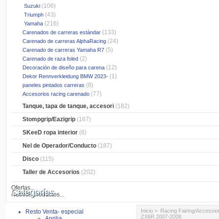
(106)
Suzuki
(43)
Triumph
(216)
Yamaha
(133)
Carenados de carreras estándar
(24)
Carenado de carreras AlphaRacing
(5)
Carenado de carreras Yamaha R7
(2)
Carenado de raza foled
(12)
Decoración de diseño para carena
(1)
Dekor Rennverkleidung BMW 2023-
(8)
paneles pintados carreras
(77)
Accesorios racing carenado
Tanque, tapa de tanque, accesori
(182)
Stompgrip/Eazigrip
(167)
SKeeD ropa interior
(6)
Nel de Operador/Conducto
(187)
Disco
(115)
Taller de Accesorios
(202)
Ofertas...
Categorías
Nuevos productos...
Inicio
>
Racing Fairing/Accessio
Resto Venta- especial
ZX6R 2007-2008
Aprilia