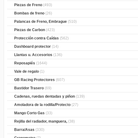
Piezas de Freno
(493)
Bombas de freno
(26)
Palancas de Freno, Embrague
(510)
Piezas de Carbon
(423)
Protección contra Caídas
(562)
Dashboard protector
(14)
Llantas u. Accesorios
(136)
Reposapiés
(1644)
Vale de regalo
(1)
GB Racing Protectores
(607)
Bastidor Trasero
(69)
Cadenas, ruedas dentadas y piñon
(139)
Amoladora de la rodilla/Protecto
(27)
Mango Corto Gas
(33)
Rejilla del radiador, manguera,
(38)
Barra/Asas
(330)