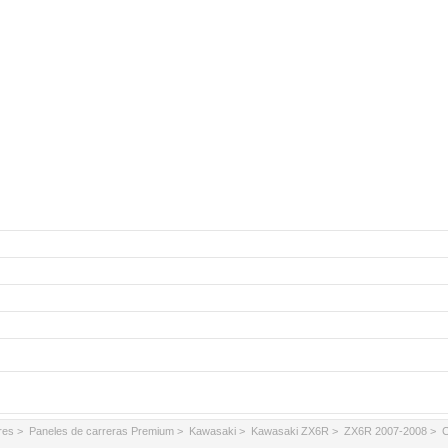
res
>
Paneles de carreras Premium
>
Kawasaki
>
Kawasaki ZX6R
>
ZX6R 2007-2008
> C