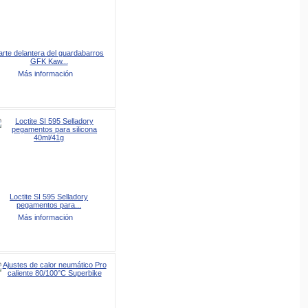
arte delantera del guardabarros
GFK Kaw...
Más información
Loctite SI 595 Selladory
pegamentos para...
Más información