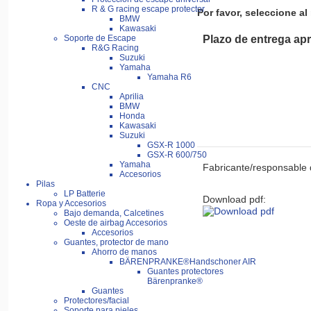
R & G racing escape protector
Por favor, seleccione al 
BMW
Kawasaki
Soporte de Escape
Plazo de entrega apr
R&G Racing
Suzuki
Yamaha
Yamaha R6
CNC
Aprilia
BMW
Honda
Kawasaki
Suzuki
GSX-R 1000
GSX-R 600/750
Yamaha
Fabricante/responsable 
Accesorios
Pilas
LP Batterie
Download pdf:
Ropa y Accesorios
Bajo demanda, Calcetines
Oeste de airbag Accesorios
Accesorios
Guantes, protector de mano
Ahorro de manos
BÄRENPRANKE®Handschoner AIR
Guantes protectores
Bärenpranke®
Guantes
Protectores/facial
Soporte para pieles