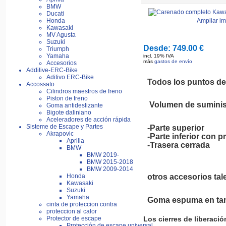
BMW
Ducati
Honda
Ampliar i
Kawasaki
MV Agusta
Suzuki
Desde:
749.00 €
Triumph
Yamaha
incl. 19% IVA
más
gastos de envío
Accesorios
Additive-ERC-Bike
Aditivo ERC-Bike
Todos los puntos de 
Accossato
Cilindros maestros de freno
Piston de freno
Volumen de suminis
Goma antideslizante
Bigote daliniano
Aceleradores de acción rápida
Sisteme de Escape y Partes
-Parte superior
Akrapovic
-Parte inferior con 
Aprilia
-Trasera cerrada
BMW
BMW 2019-
BMW 2015-2018
BMW 2009-2014
otros accesorios tal
Honda
Kawasaki
Suzuki
Yamaha
Goma espuma en tama
cinta de proteccion contra
proteccion al calor
Protector de escape
Los cierres de liberaci
Protección de escape universal