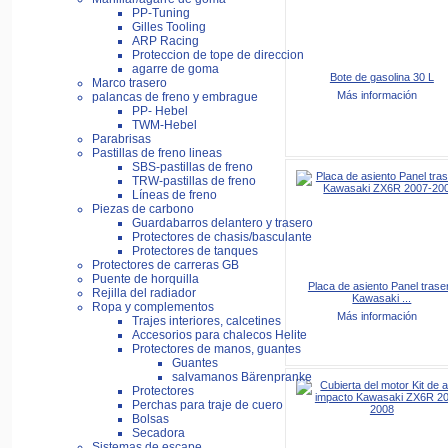
PP-Tuning
Gilles Tooling
ARP Racing
Proteccion de tope de direccion
agarre de goma
Bote de gasolina 30 L
Marco trasero
Más información
palancas de freno y embrague
PP- Hebel
TWM-Hebel
Parabrisas
Pastillas de freno lineas
SBS-pastillas de freno
TRW-pastillas de freno
Líneas de freno
Piezas de carbono
Guardabarros delantero y trasero
Protectores de chasis/basculante
Protectores de tanques
Protectores de carreras GB
Puente de horquilla
Placa de asiento Panel trase
Rejilla del radiador
Kawasaki ...
Ropa y complementos
Más información
Trajes interiores, calcetines
Accesorios para chalecos Helite
Protectores de manos, guantes
Guantes
salvamanos Bärenpranke
Protectores
Perchas para traje de cuero
Bolsas
Secadora
Sistemas de escape