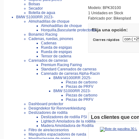
Bolsas
Modelo: BPK30100
Secador
Botella de agua
1 Unidades en Stock
BMW S1000RR 2023-
Fabricado por: Bikesplast
Almohadillas de choque
Almohadillas de choque
Elija una opción:
Horquilla,Basculante protectores
Bonamici Racing
Cadenas, ruedas, pinones
Cierres rápidos
Cadenas
Rueda de espigas
Rueda de espigas
Tensor de cadena
Carenados de carreras
Premium Racing Fairing
Standard Carenados de carreras
Carenado de carreras Alpha-Racin
BMW M1000RR 2025-
Piezas de carbono
Piezas de PRFV
BMW S1000RR 2023-
Piezas de carbono
Piezas de PRFV
Dashboard protector
Designdekor für Rennverkleidung
Deslizadores de rodilla
Los clientes que co
Deslizadores de rodilla PSI
Lightech Amoladora de la rodilla
Madera Amoldadora de Rodilla
Filtro de aire/accesorios
Manguitos espaciadores de rueda
Manillar/agarre de goma