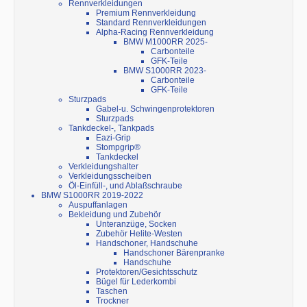
Rennverkleidungen
Premium Rennverkleidung
Standard Rennverkleidungen
Alpha-Racing Rennverkleidung
BMW M1000RR 2025-
Carbonteile
GFK-Teile
BMW S1000RR 2023-
Carbonteile
GFK-Teile
Sturzpads
Gabel-u. Schwingenprotektoren
Sturzpads
Tankdeckel-, Tankpads
Eazi-Grip
Stompgrip®
Tankdeckel
Verkleidungshalter
Verkleidungsscheiben
Öl-Einfüll-, und Ablaßschraube
BMW S1000RR 2019-2022
Auspuffanlagen
Bekleidung und Zubehör
Unteranzüge, Socken
Zubehör Helite-Westen
Handschoner, Handschuhe
Handschoner Bärenpranke
Handschuhe
Protektoren/Gesichtsschutz
Bügel für Lederkombi
Taschen
Trockner