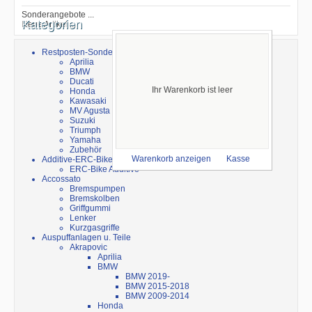
Sonderangebote ...
Kategorien
Neue Artikel ...
Restposten-Sonderverkauf
Aprilia
BMW
Ducati
Ihr Warenkorb ist leer
Honda
Kawasaki
MV Agusta
Suzuki
Triumph
Yamaha
Zubehör
Additive-ERC-Bike
Warenkorb anzeigen
Kasse
ERC-Bike Additive
Accossato
Bremspumpen
Bremskolben
Griffgummi
Lenker
Kurzgasgriffe
Auspuffanlagen u. Teile
Akrapovic
Aprilia
BMW
BMW 2019-
BMW 2015-2018
BMW 2009-2014
Honda