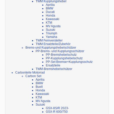
TWM Kupplungshebel
Aprilia
BMW
Ducati
Honda
Kawasaki
KTM
MV Agusta
Suzuki
Triumph
Yamaha
TWM Fernversteller
TWM Ersatzteile/Zubehör
Brems-und Kupplungshebelschützer
PP-Brems- und Kupplungsschützer
PP-Bremshebelschutz
PP-Kupplungshebelschutz
PP-Set Bremse+Kupplungsschutz
Ersatzteile
TWM-Bremshebelschützer
Carbonteile Motorrad
Carbon Set
Aprilia
BMW
Buell
Honda
Kawasaki
KTM
MV Agusta
Suzuki
GSX-8S/R 2023-
GSX-R 600/750