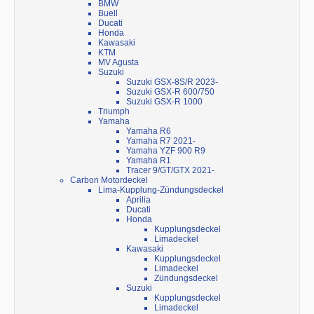
BMW
Buell
Ducati
Honda
Kawasaki
KTM
MV Agusta
Suzuki
Suzuki GSX-8S/R 2023-
Suzuki GSX-R 600/750
Suzuki GSX-R 1000
Triumph
Yamaha
Yamaha R6
Yamaha R7 2021-
Yamaha YZF 900 R9
Yamaha R1
Tracer 9/GT/GTX 2021-
Carbon Motordeckel
Lima-Kupplung-Zündungsdeckel
Aprilia
Ducati
Honda
Kupplungsdeckel
Limadeckel
Kawasaki
Kupplungsdeckel
Limadeckel
Zündungsdeckel
Suzuki
Kupplungsdeckel
Limadeckel