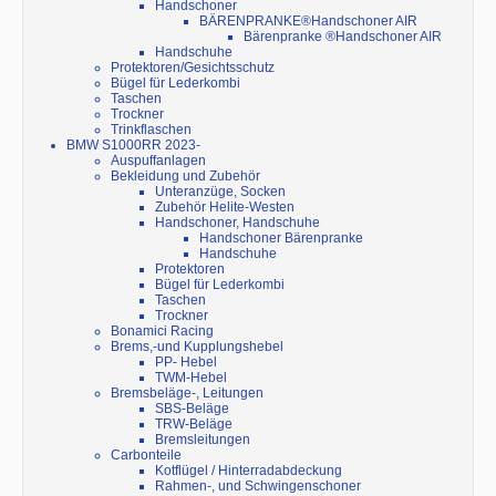
Handschoner
BÄRENPRANKE®Handschoner AIR
Bärenpranke ®Handschoner AIR
Handschuhe
Protektoren/Gesichtsschutz
Bügel für Lederkombi
Taschen
Trockner
Trinkflaschen
BMW S1000RR 2023-
Auspuffanlagen
Bekleidung und Zubehör
Unteranzüge, Socken
Zubehör Helite-Westen
Handschoner, Handschuhe
Handschoner Bärenpranke
Handschuhe
Protektoren
Bügel für Lederkombi
Taschen
Trockner
Bonamici Racing
Brems,-und Kupplungshebel
PP- Hebel
TWM-Hebel
Bremsbeläge-, Leitungen
SBS-Beläge
TRW-Beläge
Bremsleitungen
Carbonteile
Kotflügel / Hinterradabdeckung
Rahmen-, und Schwingenschoner