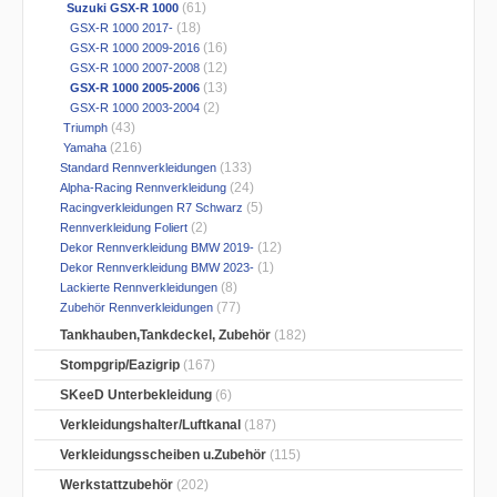
(61)
Suzuki GSX-R 1000
(18)
GSX-R 1000 2017-
(16)
GSX-R 1000 2009-2016
(12)
GSX-R 1000 2007-2008
(13)
GSX-R 1000 2005-2006
(2)
GSX-R 1000 2003-2004
(43)
Triumph
(216)
Yamaha
(133)
Standard Rennverkleidungen
(24)
Alpha-Racing Rennverkleidung
(5)
Racingverkleidungen R7 Schwarz
(2)
Rennverkleidung Foliert
(12)
Dekor Rennverkleidung BMW 2019-
(1)
Dekor Rennverkleidung BMW 2023-
(8)
Lackierte Rennverkleidungen
(77)
Zubehör Rennverkleidungen
Tankhauben,Tankdeckel, Zubehör
(182)
Stompgrip/Eazigrip
(167)
SKeeD Unterbekleidung
(6)
Verkleidungshalter/Luftkanal
(187)
Verkleidungsscheiben u.Zubehör
(115)
Werkstattzubehör
(202)