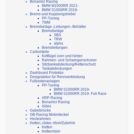
Bonamici Racing
BMW M1000RR 2021-
BMW S1000RR 2019-
Brems-und Kupplungshebel
PP-Tuning
TWM
Bremsbeläge-,Leitungen,-Behälter
Bremsbeläge
SBS
TRW
alpha
Bremsleitungen
Carbonteile
Kotflügel vorn und hinten
Rahmen- und Schwingenschoner
Sitzbankabdeckung/Kettenschutz
Tankabdeckungen
Dashboard Protektor
Designdekor für Rennverkleidung
Fußrastenanlagen
PP-Tuning
BMW S1000RR 2019-
BMW S1000RR 2019- Full Race
ARP-Racing
Bonamici Racing
Gilles
Gabelbrücke
GB-Racing Motordeckel
Heckrahmen
Ketten,-räder,-ritzel/Zubehör
Ketten
Kettenritzel