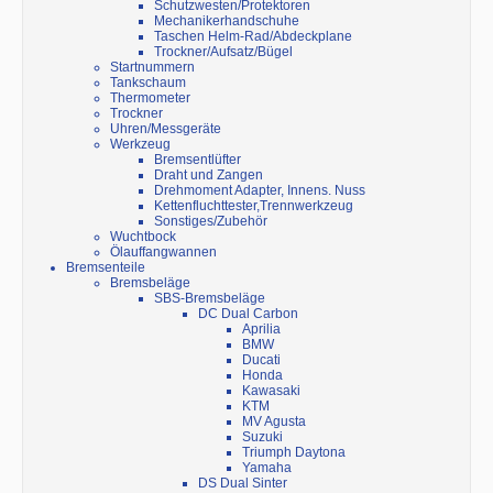
Schutzwesten/Protektoren
Mechanikerhandschuhe
Taschen Helm-Rad/Abdeckplane
Trockner/Aufsatz/Bügel
Startnummern
Tankschaum
Thermometer
Trockner
Uhren/Messgeräte
Werkzeug
Bremsentlüfter
Draht und Zangen
Drehmoment Adapter, Innens. Nuss
Kettenfluchttester,Trennwerkzeug
Sonstiges/Zubehör
Wuchtbock
Ölauffangwannen
Bremsenteile
Bremsbeläge
SBS-Bremsbeläge
DC Dual Carbon
Aprilia
BMW
Ducati
Honda
Kawasaki
KTM
MV Agusta
Suzuki
Triumph Daytona
Yamaha
DS Dual Sinter