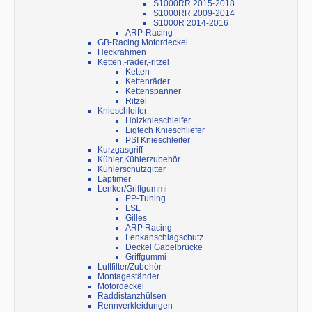
S1000RR 2015-2018
S1000RR 2009-2014
S1000R 2014-2016
ARP-Racing
GB-Racing Motordeckel
Heckrahmen
Ketten,-räder,-ritzel
Ketten
Kettenräder
Kettenspanner
Ritzel
Knieschleifer
Holzknieschleifer
Ligtech Knieschliefer
PSI Knieschleifer
Kurzgasgriff
Kühler,Kühlerzubehör
Kühlerschutzgitter
Laptimer
Lenker/Griffgummi
PP-Tuning
LSL
Gilles
ARP Racing
Lenkanschlagschutz
Deckel Gabelbrücke
Griffgummi
Luftfilter/Zubehör
Montageständer
Motordeckel
Raddistanzhülsen
Rennverkleidungen