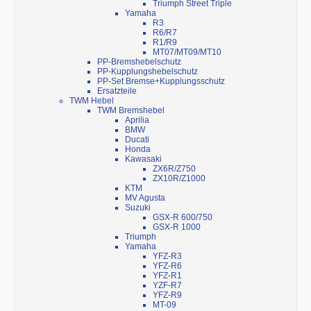
Triumph Street Triple
Yamaha
R3
R6/R7
R1/R9
MT07/MT09/MT10
PP-Bremshebelschutz
PP-Kupplungshebelschutz
PP-Set Bremse+Kupplungsschutz
Ersatzteile
TWM Hebel
TWM Bremshebel
Aprilia
BMW
Ducati
Honda
Kawasaki
ZX6R/Z750
ZX10R/Z1000
KTM
MV Agusta
Suzuki
GSX-R 600/750
GSX-R 1000
Triumph
Yamaha
YFZ-R3
YFZ-R6
YFZ-R1
YZF-R7
YFZ-R9
MT-09