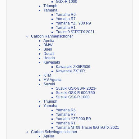
GSX-R 1000
Triumph
Yamaha
Yamaha R6
Yamaha R7
Yamaha YZF 900 R9
Yamaha R1
Tracer 9 /GT/GTX 2021-
Carbon Rahmenschoner
Aprilia
BMW
Buell
Ducati
Honda
Kawasaki
Kawasaki ZX6R/636
Kawasaki ZX10R
KTM
MV Agusta
Suzuki
Suzuki GSX-8S/R 2023-
Suzuki GSX-R 600/750
Suzuki GSX-R 1000
Triumph
Yamaha
Yamaha R6
Yamaha R7
Yamaha YZF 900 R9
Yamaha R1
Yamaha MT09,Tracer 9/GT/GTX 2021
Carbon Schwingenschoner
Aprilia