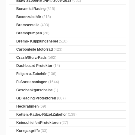
BMW S1000RR /HP4/ 2009-2018
(652)
Bonamici Racing
(315)
Boxenzubehör
(218)
Bremsenteile
(493)
Bremspumpen
(26)
Brems- Kupplungshebel
(510)
Carbonteile Motorrad
(423)
Crash/Sturz-Pads
(562)
Dashboard Protektor
(14)
Felgen u. Zubehör
(136)
Fußrastenanlagen
(1644)
Geschenkgutscheine
(1)
GB Racing Protektoren
(607)
Heckrahmen
(69)
Ketten,-Räder,-Ritzel,Zubehör
(139)
Knieschleifer/Protektoren
(27)
Kurzgasgriffe
(33)