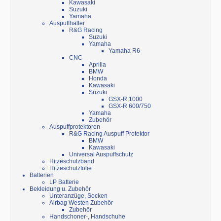
Kawasaki
Suzuki
Yamaha
Auspuffhalter
R&G Racing
Suzuki
Yamaha
Yamaha R6
CNC
Aprilia
BMW
Honda
Kawasaki
Suzuki
GSX-R 1000
GSX-R 600/750
Yamaha
Zubehör
Auspuffprotektoren
R&G Racing Auspuff Protektor
BMW
Kawasaki
Universal Auspuffschutz
Hitzeschutzband
Hitzeschutzfolie
Batterien
LP Batterie
Bekleidung u. Zubehör
Unteranzüge, Socken
Airbag Westen Zubehör
Zubehör
Handschoner-, Handschuhe