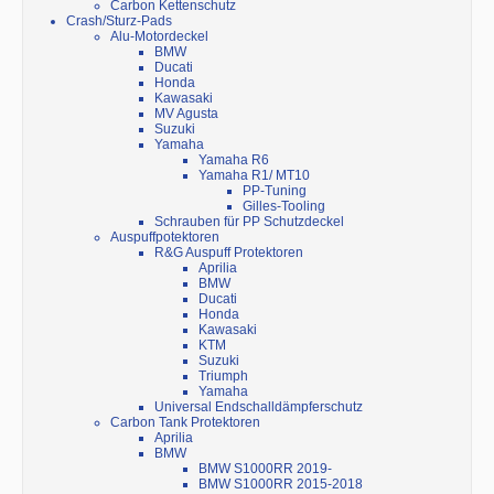
Carbon Kettenschutz
Crash/Sturz-Pads
Alu-Motordeckel
BMW
Ducati
Honda
Kawasaki
MV Agusta
Suzuki
Yamaha
Yamaha R6
Yamaha R1/ MT10
PP-Tuning
Gilles-Tooling
Schrauben für PP Schutzdeckel
Auspuffpotektoren
R&G Auspuff Protektoren
Aprilia
BMW
Ducati
Honda
Kawasaki
KTM
Suzuki
Triumph
Yamaha
Universal Endschalldämpferschutz
Carbon Tank Protektoren
Aprilia
BMW
BMW S1000RR 2019-
BMW S1000RR 2015-2018