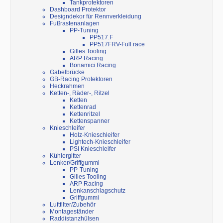
Tankprotektoren
Dashboard Protektor
Designdekor für Rennverkleidung
Fußrastenanlagen
PP-Tuning
PP517.F
PP517FRV-Full race
Gilles Tooling
ARP Racing
Bonamici Racing
Gabelbrücke
GB-Racing Protektoren
Heckrahmen
Ketten-, Räder-, Ritzel
Ketten
Kettenrad
Kettenritzel
Kettenspanner
Knieschleifer
Holz-Knieschleifer
Lightech-Knieschleifer
PSI Knieschleifer
Kühlergitter
Lenker/Griffgummi
PP-Tuning
Gilles Tooling
ARP Racing
Lenkanschlagschutz
Griffgummi
Luftfilter/Zubehör
Montageständer
Raddistanzhülsen