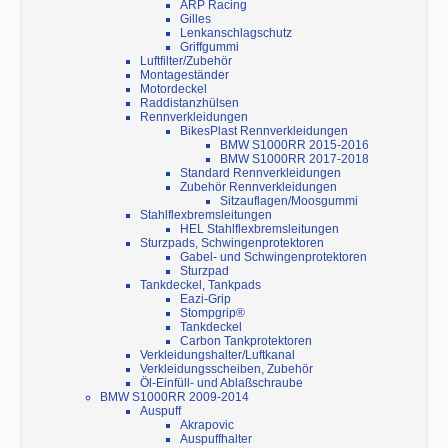
ARP Racing
Gilles
Lenkanschlagschutz
Griffgummi
Luftfilter/Zubehör
Montageständer
Motordeckel
Raddistanzhülsen
Rennverkleidungen
BikesPlast Rennverkleidungen
BMW S1000RR 2015-2016
BMW S1000RR 2017-2018
Standard Rennverkleidungen
Zubehör Rennverkleidungen
Sitzauflagen/Moosgummi
Stahlflexbremsleitungen
HEL Stahlflexbremsleitungen
Sturzpads, Schwingenprotektoren
Gabel- und Schwingenprotektoren
Sturzpad
Tankdeckel, Tankpads
Eazi-Grip
Stompgrip®
Tankdeckel
Carbon Tankprotektoren
Verkleidungshalter/Luftkanal
Verkleidungsscheiben, Zubehör
Öl-Einfüll- und Ablaßschraube
BMW S1000RR 2009-2014
Auspuff
Akrapovic
Auspuffhalter