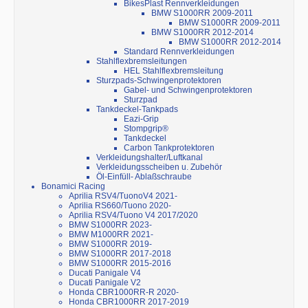
BikesPlast Rennverkleidungen
BMW S1000RR 2009-2011
BMW S1000RR 2009-2011
BMW S1000RR 2012-2014
BMW S1000RR 2012-2014
Standard Rennverkleidungen
Stahlflexbremsleitungen
HEL Stahlflexbremsleitung
Sturzpads-Schwingenprotektoren
Gabel- und Schwingenprotektoren
Sturzpad
Tankdeckel-Tankpads
Eazi-Grip
Stompgrip®
Tankdeckel
Carbon Tankprotektoren
Verkleidungshalter/Luftkanal
Verkleidungsscheiben u. Zubehör
Öl-Einfüll- Ablaßschraube
Bonamici Racing
Aprilia RSV4/TuonoV4 2021-
Aprilia RS660/Tuono 2020-
Aprilia RSV4/Tuono V4 2017/2020
BMW S1000RR 2023-
BMW M1000RR 2021-
BMW S1000RR 2019-
BMW S1000RR 2017-2018
BMW S1000RR 2015-2016
Ducati Panigale V4
Ducati Panigale V2
Honda CBR1000RR-R 2020-
Honda CBR1000RR 2017-2019