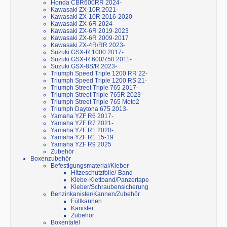
Honda CBR600RR 2024-
Kawasaki ZX-10R 2021-
Kawasaki ZX-10R 2016-2020
Kawasaki ZX-6R 2024-
Kawasaki ZX-6R 2019-2023
Kawasaki ZX-6R 2009-2017
Kawasaki ZX-4R/RR 2023-
Suzuki GSX-R 1000 2017-
Suzuki GSX-R 600/750 2011-
Suzuki GSX-8S/R 2023-
Triumph Speed Triple 1200 RR 22-
Triumph Speed Triple 1200 RS 21-
Triumph Street Triple 765 2017-
Triumph Street Triple 765R 2023-
Triumph Street Triple 765 Moto2
Triumph Daytona 675 2013-
Yamaha YZF R6 2017-
Yamaha YZF R7 2021-
Yamaha YZF R1 2020-
Yamaha YZF R1 15-19
Yamaha YZF R9 2025
Zubehör
Boxenzubehör
Befestigungsmaterial/Kleber
Hitzeschutzfolie/-Band
Klebe-Klettband/Panzertape
Kleber/Schraubensicherung
Benzinkanister/Kannen/Zubehör
Füllkannen
Kanister
Zubehör
Boxentafel