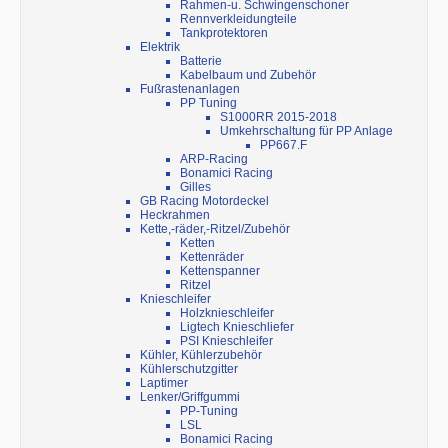
Rahmen-u. Schwingenschoner
Rennverkleidungteile
Tankprotektoren
Elektrik
Batterie
Kabelbaum und Zubehör
Fußrastenanlagen
PP Tuning
S1000RR 2015-2018
Umkehrschaltung für PP Anlage
PP667.F
ARP-Racing
Bonamici Racing
Gilles
GB Racing Motordeckel
Heckrahmen
Kette,-räder,-Ritzel/Zubehör
Ketten
Kettenräder
Kettenspanner
Ritzel
Knieschleifer
Holzknieschleifer
Ligtech Knieschliefer
PSI Knieschleifer
Kühler, Kühlerzubehör
Kühlerschutzgitter
Laptimer
Lenker/Griffgummi
PP-Tuning
LSL
Bonamici Racing