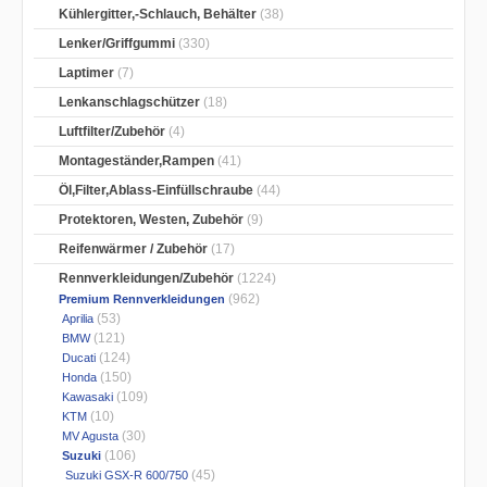
Kühlergitter,-Schlauch, Behälter
(38)
Lenker/Griffgummi
(330)
Laptimer
(7)
Lenkanschlagschützer
(18)
Luftfilter/Zubehör
(4)
Montageständer,Rampen
(41)
Öl,Filter,Ablass-Einfüllschraube
(44)
Protektoren, Westen, Zubehör
(9)
Reifenwärmer / Zubehör
(17)
Rennverkleidungen/Zubehör
(1224)
(962)
Premium Rennverkleidungen
(53)
Aprilia
(121)
BMW
(124)
Ducati
(150)
Honda
(109)
Kawasaki
(10)
KTM
(30)
MV Agusta
(106)
Suzuki
(45)
Suzuki GSX-R 600/750