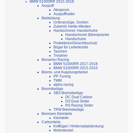
BMW S1000RR 2015-2018
Auspuff
Akrapovic
Auspuffhalter
Bekleidung
Unteranzüge, Socken
Zubehör Helite-Westen
Handschoner, Handschuhe
Handschoner Bärenpranke
Handschuhe
Protektoren/Gesichtsschutz
Bügel für Lederkombi
Taschen
Trockner
Bonamici Racing
BMW S1000RR 2017-2018
BMW S1000RR 2015-2016
Brems- und Kupplungshebel
PP-Tuning
TWM
alpha racing
Bremsbeläge
SBS Bremsbeläge
DC Dual Carbon
DS Dual Sinter
RS Racing Sinter
TRW Bremsbeläge
Bremsen Kleinteile
Kleinteile
Carbonteile
Kotflügel / Hinterradabdeckung
Motordeckel