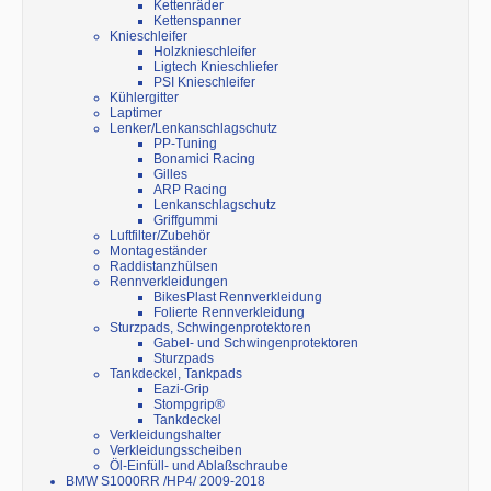
Kettenräder
Kettenspanner
Knieschleifer
Holzknieschleifer
Ligtech Knieschliefer
PSI Knieschleifer
Kühlergitter
Laptimer
Lenker/Lenkanschlagschutz
PP-Tuning
Bonamici Racing
Gilles
ARP Racing
Lenkanschlagschutz
Griffgummi
Luftfilter/Zubehör
Montageständer
Raddistanzhülsen
Rennverkleidungen
BikesPlast Rennverkleidung
Folierte Rennverkleidung
Sturzpads, Schwingenprotektoren
Gabel- und Schwingenprotektoren
Sturzpads
Tankdeckel, Tankpads
Eazi-Grip
Stompgrip®
Tankdeckel
Verkleidungshalter
Verkleidungsscheiben
Öl-Einfüll- und Ablaßschraube
BMW S1000RR /HP4/ 2009-2018