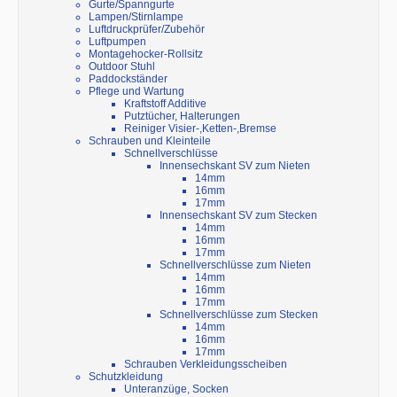
Gurte/Spanngurte
Lampen/Stirnlampe
Luftdruckprüfer/Zubehör
Luftpumpen
Montagehocker-Rollsitz
Outdoor Stuhl
Paddockständer
Pflege und Wartung
Kraftstoff Additive
Putztücher, Halterungen
Reiniger Visier-,Ketten-,Bremse
Schrauben und Kleinteile
Schnellverschlüsse
Innensechskant SV zum Nieten
14mm
16mm
17mm
Innensechskant SV zum Stecken
14mm
16mm
17mm
Schnellverschlüsse zum Nieten
14mm
16mm
17mm
Schnellverschlüsse zum Stecken
14mm
16mm
17mm
Schrauben Verkleidungsscheiben
Schutzkleidung
Unteranzüge, Socken