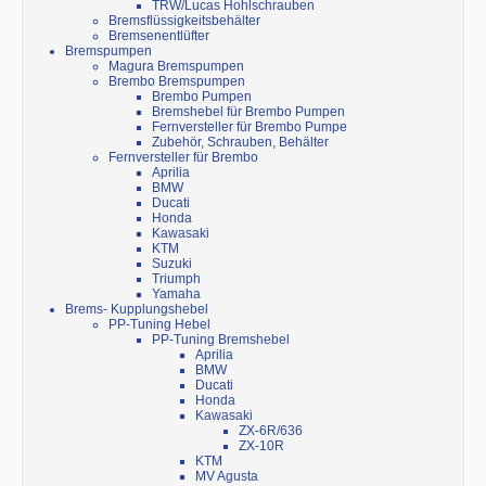
TRW/Lucas Hohlschrauben
Bremsflüssigkeitsbehälter
Bremsenentlüfter
Bremspumpen
Magura Bremspumpen
Brembo Bremspumpen
Brembo Pumpen
Bremshebel für Brembo Pumpen
Fernversteller für Brembo Pumpe
Zubehör, Schrauben, Behälter
Fernversteller für Brembo
Aprilia
BMW
Ducati
Honda
Kawasaki
KTM
Suzuki
Triumph
Yamaha
Brems- Kupplungshebel
PP-Tuning Hebel
PP-Tuning Bremshebel
Aprilia
BMW
Ducati
Honda
Kawasaki
ZX-6R/636
ZX-10R
KTM
MV Agusta