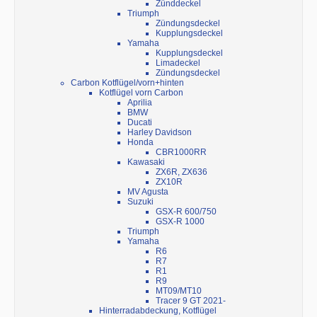
Zünddeckel
Triumph
Zündungsdeckel
Kupplungsdeckel
Yamaha
Kupplungsdeckel
Limadeckel
Zündungsdeckel
Carbon Kotflügel/vorn+hinten
Kotflügel vorn Carbon
Aprilia
BMW
Ducati
Harley Davidson
Honda
CBR1000RR
Kawasaki
ZX6R, ZX636
ZX10R
MV Agusta
Suzuki
GSX-R 600/750
GSX-R 1000
Triumph
Yamaha
R6
R7
R1
R9
MT09/MT10
Tracer 9 GT 2021-
Hinterradabdeckung, Kotflügel