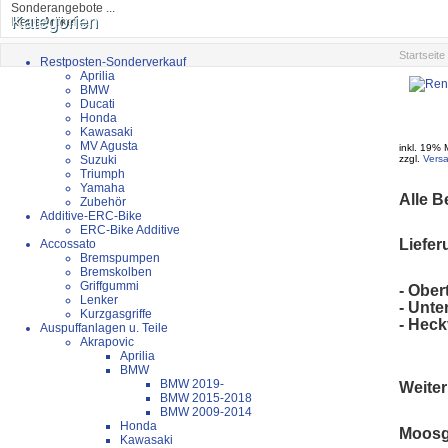
Sonderangebote ...
Kategorien
Neue Artikel ...
Startseite
Restposten-Sonderverkauf
Aprilia
BMW
Ducati
Honda
Kawasaki
MV Agusta
inkl. 19% 
Suzuki
zzgl.
Vers
Triumph
Yamaha
Alle B
Zubehör
Additive-ERC-Bike
ERC-Bike Additive
Liefer
Accossato
Bremspumpen
Bremskolben
Griffgummi
- Obert
Lenker
- Unte
Kurzgasgriffe
- Hec
Auspuffanlagen u. Teile
Akrapovic
Aprilia
BMW
BMW 2019-
Weiter
BMW 2015-2018
BMW 2009-2014
Honda
Moosg
Kawasaki