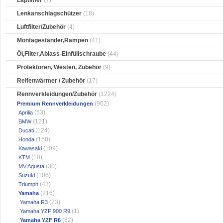
Laptimer
(7)
Lenkanschlagschützer
(18)
Luftfilter/Zubehör
(4)
Montageständer,Rampen
(41)
Öl,Filter,Ablass-Einfüllschraube
(44)
Protektoren, Westen, Zubehör
(9)
Reifenwärmer / Zubehör
(17)
Rennverkleidungen/Zubehör
(1224)
(962)
Premium Rennverkleidungen
(53)
Aprilia
(121)
BMW
(124)
Ducati
(150)
Honda
(109)
Kawasaki
(10)
KTM
(30)
MV Agusta
(106)
Suzuki
(43)
Triumph
(216)
Yamaha
(23)
Yamaha R3
(1)
Yamaha YZF 900 R9
(82)
Yamaha YZF R6