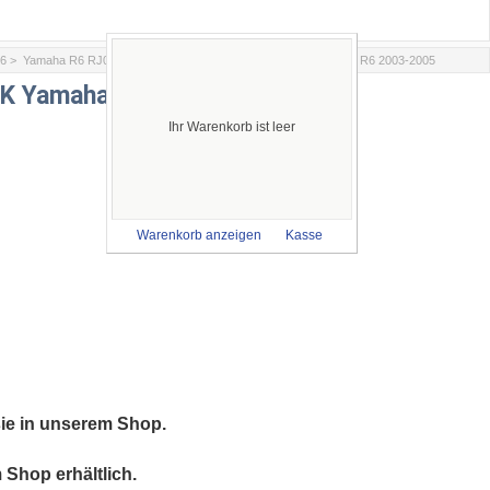
6
>
Yamaha R6 RJ05 2003-2005
> Rennverkleidung GFK Yamaha R6 2003-2005
FK Yamaha R6 2003-2005
Ihr Warenkorb ist leer
Warenkorb anzeigen
Kasse
sie in unserem Shop.
Shop erhältlich.