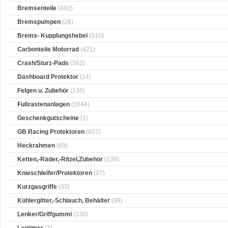
Bremsenteile
(492)
Bremspumpen
(26)
Brems- Kupplungshebel
(510)
Carbonteile Motorrad
(421)
Crash/Sturz-Pads
(562)
Dashboard Protektor
(14)
Felgen u. Zubehör
(136)
Fußrastenanlagen
(1644)
Geschenkgutscheine
(1)
GB Racing Protektoren
(607)
Heckrahmen
(69)
Ketten,-Räder,-Ritzel,Zubehör
(139)
Knieschleifer/Protektoren
(27)
Kurzgasgriffe
(33)
Kühlergitter,-Schlauch, Behälter
(38)
Lenker/Griffgummi
(330)