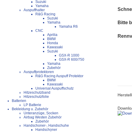
Suzuki
Yamaha
Schnel
Auspuffhalter
R&G Racing
Suzuki
Bitte 
Yamaha
Yamaha R6
CNC
Aprilia
Rennve
BMW
Honda
Kawasaki
Suzuki
GSX-R 1000
GSX-R 600/750
Yamaha
Zubehör
Auspuffprotektoren
R&G Racing Auspuff Protektor
BMW
Kawasaki
Universal Auspuffschutz
Hitzeschutzband
Herstel
Hitzeschutzfolie
Batterien
LP Batterie
Downloa
Bekleidung u. Zubehör
Unteranzüge, Socken
Airbag Westen Zubehör
Zubehör
Handschoner-, Handschuhe
Handschoner