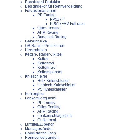
Dashboard Protektor
Designdekor für Rennverkleidung
Fußrastenanlagen
PP-Tuning
PP517.F
PP517FRV-Full race
Gilles Tooling
ARP Racing
Bonamici Racing
Gabelbrücke
GB-Racing Protektoren
Heckrahmen
Ketten-, Räder-, Ritzel
Ketten
Kettenrad
Kettenritzel
Kettenspanner
Knieschleifer
Holz-Knieschleifer
Lightech-Knieschleifer
PSI Knieschleifer
Kühlergitter
Lenker/Griffgummi
PP-Tuning
Gilles Tooling
ARP Racing
Lenkanschlagschutz
Griffgummi
Luftfilter/Zubehör
Montageständer
Raddistanzhülsen
Rennverkleidungen