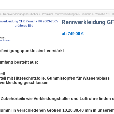
>
Rennverkleidungen/Zubehör
>
Premium Rennverkleidungen
>
Yamaha
>
Yamaha YZF R
Rennverkleidung G
größeres Bild
ab
749.00 €
MwSt.
andkosten
efestigungspunkte sind verstärkt.
umfang besteht aus:
eil
rteil mit Hitzeschutzfolie, Gummistopfen für Wasserablass
kverkleidung geschlossen
 Zubehörteile wie Verkleidungshalter und Luftrohre finden 
ummi in verschiedenen Größen 10,20,30,40 mm in unserem 