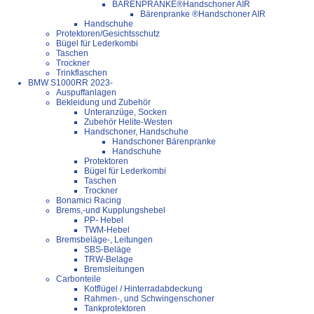
BÄRENPRANKE®Handschoner AIR
Bärenpranke ®Handschoner AIR
Handschuhe
Protektoren/Gesichtsschutz
Bügel für Lederkombi
Taschen
Trockner
Trinkflaschen
BMW S1000RR 2023-
Auspuffanlagen
Bekleidung und Zubehör
Unteranzüge, Socken
Zubehör Helite-Westen
Handschoner, Handschuhe
Handschoner Bärenpranke
Handschuhe
Protektoren
Bügel für Lederkombi
Taschen
Trockner
Bonamici Racing
Brems,-und Kupplungshebel
PP- Hebel
TWM-Hebel
Bremsbeläge-, Leitungen
SBS-Beläge
TRW-Beläge
Bremsleitungen
Carbonteile
Kotflügel / Hinterradabdeckung
Rahmen-, und Schwingenschoner
Tankprotektoren