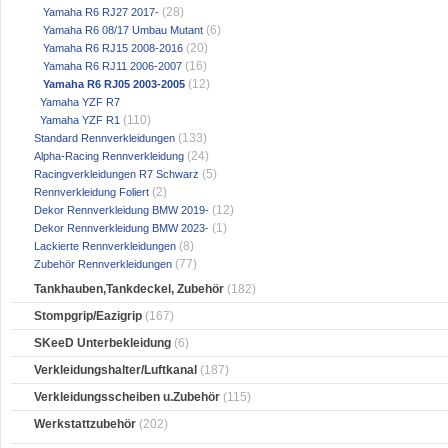
(28)
Yamaha R6 RJ27 2017-
(6)
Yamaha R6 08/17 Umbau Mutant
(20)
Yamaha R6 RJ15 2008-2016
(16)
Yamaha R6 RJ11 2006-2007
(12)
Yamaha R6 RJ05 2003-2005
Yamaha YZF R7
(110)
Yamaha YZF R1
(133)
Standard Rennverkleidungen
(24)
Alpha-Racing Rennverkleidung
(5)
Racingverkleidungen R7 Schwarz
(2)
Rennverkleidung Foliert
(12)
Dekor Rennverkleidung BMW 2019-
(1)
Dekor Rennverkleidung BMW 2023-
(8)
Lackierte Rennverkleidungen
(77)
Zubehör Rennverkleidungen
Tankhauben,Tankdeckel, Zubehör
(182)
Stompgrip/Eazigrip
(167)
SKeeD Unterbekleidung
(6)
Verkleidungshalter/Luftkanal
(187)
Verkleidungsscheiben u.Zubehör
(115)
Werkstattzubehör
(202)