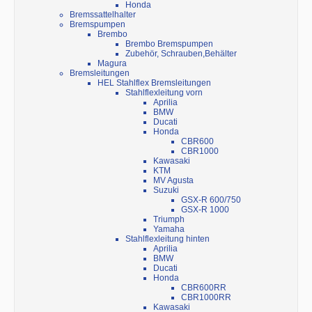
Honda
Bremssattelhalter
Bremspumpen
Brembo
Brembo Bremspumpen
Zubehör, Schrauben,Behälter
Magura
Bremsleitungen
HEL Stahlflex Bremsleitungen
Stahlflexleitung vorn
Aprilia
BMW
Ducati
Honda
CBR600
CBR1000
Kawasaki
KTM
MV Agusta
Suzuki
GSX-R 600/750
GSX-R 1000
Triumph
Yamaha
Stahlflexleitung hinten
Aprilia
BMW
Ducati
Honda
CBR600RR
CBR1000RR
Kawasaki