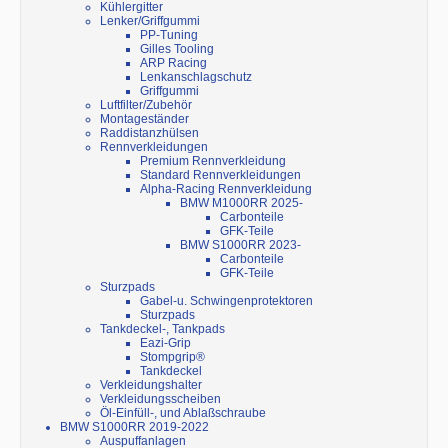
Kühlergitter
Lenker/Griffgummi
PP-Tuning
Gilles Tooling
ARP Racing
Lenkanschlagschutz
Griffgummi
Luftfilter/Zubehör
Montageständer
Raddistanzhülsen
Rennverkleidungen
Premium Rennverkleidung
Standard Rennverkleidungen
Alpha-Racing Rennverkleidung
BMW M1000RR 2025-
Carbonteile
GFK-Teile
BMW S1000RR 2023-
Carbonteile
GFK-Teile
Sturzpads
Gabel-u. Schwingenprotektoren
Sturzpads
Tankdeckel-, Tankpads
Eazi-Grip
Stompgrip®
Tankdeckel
Verkleidungshalter
Verkleidungsscheiben
Öl-Einfüll-, und Ablaßschraube
BMW S1000RR 2019-2022
Auspuffanlagen