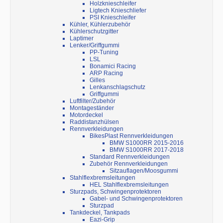
Holzknieschleifer
Ligtech Knieschliefer
PSI Knieschleifer
Kühler, Kühlerzubehör
Kühlerschutzgitter
Laptimer
Lenker/Griffgummi
PP-Tuning
LSL
Bonamici Racing
ARP Racing
Gilles
Lenkanschlagschutz
Griffgummi
Luftfilter/Zubehör
Montageständer
Motordeckel
Raddistanzhülsen
Rennverkleidungen
BikesPlast Rennverkleidungen
BMW S1000RR 2015-2016
BMW S1000RR 2017-2018
Standard Rennverkleidungen
Zubehör Rennverkleidungen
Sitzauflagen/Moosgummi
Stahlflexbremsleitungen
HEL Stahlflexbremsleitungen
Sturzpads, Schwingenprotektoren
Gabel- und Schwingenprotektoren
Sturzpad
Tankdeckel, Tankpads
Eazi-Grip