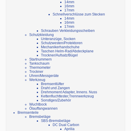
14mm
16mm
17mm
Schnellverschlüsse zum Stecken
14mm
16mm
17mm
Schrauben Verkleidungsscheiben
Schutzkleidung
Unteranzüge, Socken
Schutzwesten/Protektoren
Mechanikerhandschuhe
Taschen Helm-Rad/Abdeckplane
Trockner/Aufsatz/Bügel
Startnummern
Tankschaum
Thermometer
Trockner
Uhren/Messgeräte
Werkzeug
Bremsentlüfter
Draht und Zangen
Drehmoment Adapter, Innens. Nuss
Kettenfluchttester,Trennwerkzeug
Sonstiges/Zubehör
Wuchtbock
Ölauffangwannen
Bremsenteile
Bremsbeläge
SBS-Bremsbeläge
DC Dual Carbon
Aprilia