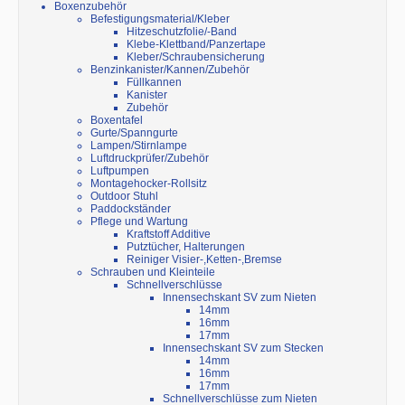
Boxenzubehör
Befestigungsmaterial/Kleber
Hitzeschutzfolie/-Band
Klebe-Klettband/Panzertape
Kleber/Schraubensicherung
Benzinkanister/Kannen/Zubehör
Füllkannen
Kanister
Zubehör
Boxentafel
Gurte/Spanngurte
Lampen/Stirnlampe
Luftdruckprüfer/Zubehör
Luftpumpen
Montagehocker-Rollsitz
Outdoor Stuhl
Paddockständer
Pflege und Wartung
Kraftstoff Additive
Putztücher, Halterungen
Reiniger Visier-,Ketten-,Bremse
Schrauben und Kleinteile
Schnellverschlüsse
Innensechskant SV zum Nieten
14mm
16mm
17mm
Innensechskant SV zum Stecken
14mm
16mm
17mm
Schnellverschlüsse zum Nieten