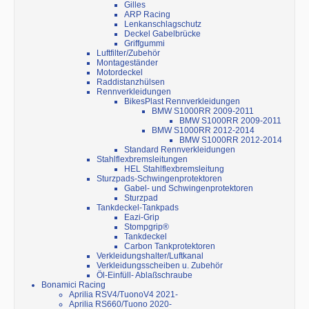
Gilles
ARP Racing
Lenkanschlagschutz
Deckel Gabelbrücke
Griffgummi
Luftfilter/Zubehör
Montageständer
Motordeckel
Raddistanzhülsen
Rennverkleidungen
BikesPlast Rennverkleidungen
BMW S1000RR 2009-2011
BMW S1000RR 2009-2011
BMW S1000RR 2012-2014
BMW S1000RR 2012-2014
Standard Rennverkleidungen
Stahlflexbremsleitungen
HEL Stahlflexbremsleitung
Sturzpads-Schwingenprotektoren
Gabel- und Schwingenprotektoren
Sturzpad
Tankdeckel-Tankpads
Eazi-Grip
Stompgrip®
Tankdeckel
Carbon Tankprotektoren
Verkleidungshalter/Luftkanal
Verkleidungsscheiben u. Zubehör
Öl-Einfüll- Ablaßschraube
Bonamici Racing
Aprilia RSV4/TuonoV4 2021-
Aprilia RS660/Tuono 2020-