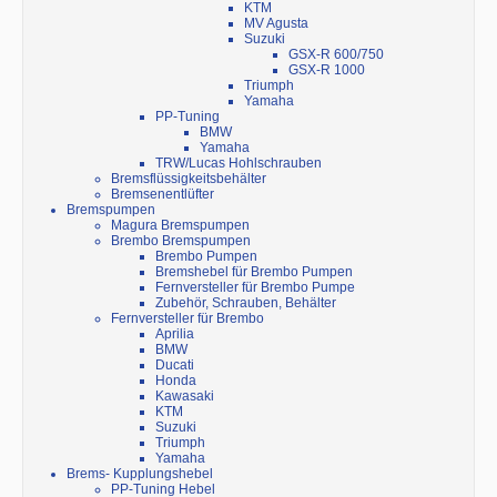
KTM
MV Agusta
Suzuki
GSX-R 600/750
GSX-R 1000
Triumph
Yamaha
PP-Tuning
BMW
Yamaha
TRW/Lucas Hohlschrauben
Bremsflüssigkeitsbehälter
Bremsenentlüfter
Bremspumpen
Magura Bremspumpen
Brembo Bremspumpen
Brembo Pumpen
Bremshebel für Brembo Pumpen
Fernversteller für Brembo Pumpe
Zubehör, Schrauben, Behälter
Fernversteller für Brembo
Aprilia
BMW
Ducati
Honda
Kawasaki
KTM
Suzuki
Triumph
Yamaha
Brems- Kupplungshebel
PP-Tuning Hebel