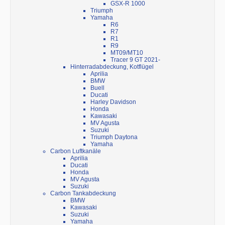
GSX-R 1000
Triumph
Yamaha
R6
R7
R1
R9
MT09/MT10
Tracer 9 GT 2021-
Hinterradabdeckung, Kotflügel
Aprilia
BMW
Buell
Ducati
Harley Davidson
Honda
Kawasaki
MV Agusta
Suzuki
Triumph Daytona
Yamaha
Carbon Luftkanäle
Aprilia
Ducati
Honda
MV Agusta
Suzuki
Carbon Tankabdeckung
BMW
Kawasaki
Suzuki
Yamaha