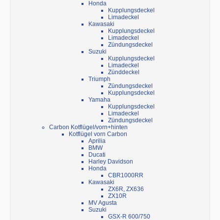
Honda
Kupplungsdeckel
Limadeckel
Kawasaki
Kupplungsdeckel
Limadeckel
Zündungsdeckel
Suzuki
Kupplungsdeckel
Limadeckel
Zünddeckel
Triumph
Zündungsdeckel
Kupplungsdeckel
Yamaha
Kupplungsdeckel
Limadeckel
Zündungsdeckel
Carbon Kotflügel/vorn+hinten
Kotflügel vorn Carbon
Aprilia
BMW
Ducati
Harley Davidson
Honda
CBR1000RR
Kawasaki
ZX6R, ZX636
ZX10R
MV Agusta
Suzuki
GSX-R 600/750