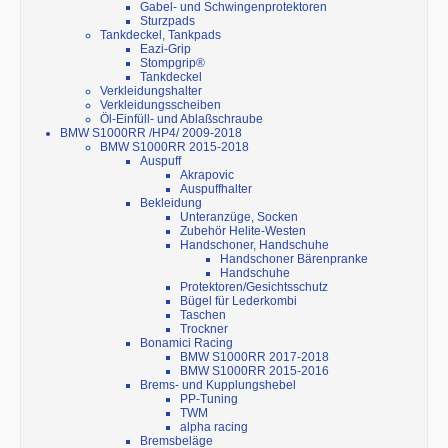
Gabel- und Schwingenprotektoren
Sturzpads
Tankdeckel, Tankpads
Eazi-Grip
Stompgrip®
Tankdeckel
Verkleidungshalter
Verkleidungsscheiben
Öl-Einfüll- und Ablaßschraube
BMW S1000RR /HP4/ 2009-2018
BMW S1000RR 2015-2018
Auspuff
Akrapovic
Auspuffhalter
Bekleidung
Unteranzüge, Socken
Zubehör Helite-Westen
Handschoner, Handschuhe
Handschoner Bärenpranke
Handschuhe
Protektoren/Gesichtsschutz
Bügel für Lederkombi
Taschen
Trockner
Bonamici Racing
BMW S1000RR 2017-2018
BMW S1000RR 2015-2016
Brems- und Kupplungshebel
PP-Tuning
TWM
alpha racing
Bremsbeläge