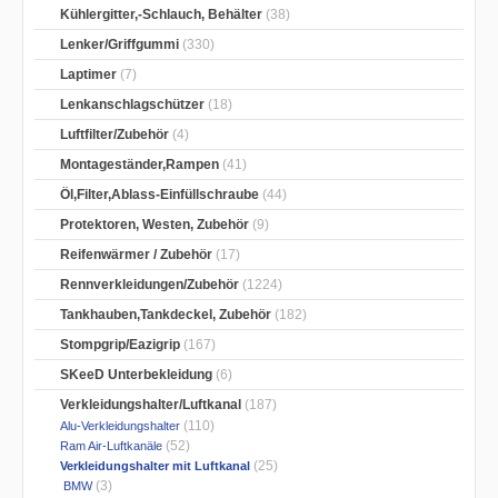
Kühlergitter,-Schlauch, Behälter
(38)
Lenker/Griffgummi
(330)
Laptimer
(7)
Lenkanschlagschützer
(18)
Luftfilter/Zubehör
(4)
Montageständer,Rampen
(41)
Öl,Filter,Ablass-Einfüllschraube
(44)
Protektoren, Westen, Zubehör
(9)
Reifenwärmer / Zubehör
(17)
Rennverkleidungen/Zubehör
(1224)
Tankhauben,Tankdeckel, Zubehör
(182)
Stompgrip/Eazigrip
(167)
SKeeD Unterbekleidung
(6)
Verkleidungshalter/Luftkanal
(187)
(110)
Alu-Verkleidungshalter
(52)
Ram Air-Luftkanäle
(25)
Verkleidungshalter mit Luftkanal
(3)
BMW