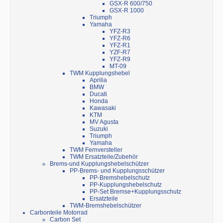
GSX-R 600/750
GSX-R 1000
Triumph
Yamaha
YFZ-R3
YFZ-R6
YFZ-R1
YZF-R7
YFZ-R9
MT-09
TWM Kupplungshebel
Aprilia
BMW
Ducati
Honda
Kawasaki
KTM
MV Agusta
Suzuki
Triumph
Yamaha
TWM Fernversteller
TWM Ersatzteile/Zubehör
Brems-und Kupplungshebelschützer
PP-Brems- und Kupplungsschützer
PP-Bremshebelschutz
PP-Kupplungshebelschutz
PP-Set Bremse+Kupplungsschutz
Ersatzteile
TWM-Bremshebelschützer
Carbonteile Motorrad
Carbon Set