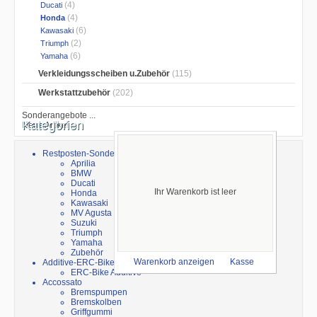
(4)
Ducati
(4)
Honda
(6)
Kawasaki
(2)
Triumph
(6)
Yamaha
Verkleidungsscheiben u.Zubehör
(115)
Werkstattzubehör
(202)
Sonderangebote ...
Kategorien
Neue Artikel ...
Restposten-Sonderverkauf
Aprilia
BMW
Ducati
Ihr Warenkorb ist leer
Honda
Kawasaki
MV Agusta
Suzuki
Triumph
Yamaha
Zubehör
Additive-ERC-Bike
Warenkorb anzeigen
Kasse
ERC-Bike Additive
Accossato
Bremspumpen
Bremskolben
Griffgummi