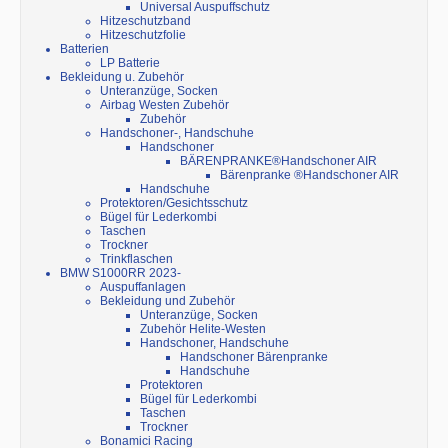
Universal Auspuffschutz
Hitzeschutzband
Hitzeschutzfolie
Batterien
LP Batterie
Bekleidung u. Zubehör
Unteranzüge, Socken
Airbag Westen Zubehör
Zubehör
Handschoner-, Handschuhe
Handschoner
BÄRENPRANKE®Handschoner AIR
Bärenpranke ®Handschoner AIR
Handschuhe
Protektoren/Gesichtsschutz
Bügel für Lederkombi
Taschen
Trockner
Trinkflaschen
BMW S1000RR 2023-
Auspuffanlagen
Bekleidung und Zubehör
Unteranzüge, Socken
Zubehör Helite-Westen
Handschoner, Handschuhe
Handschoner Bärenpranke
Handschuhe
Protektoren
Bügel für Lederkombi
Taschen
Trockner
Bonamici Racing