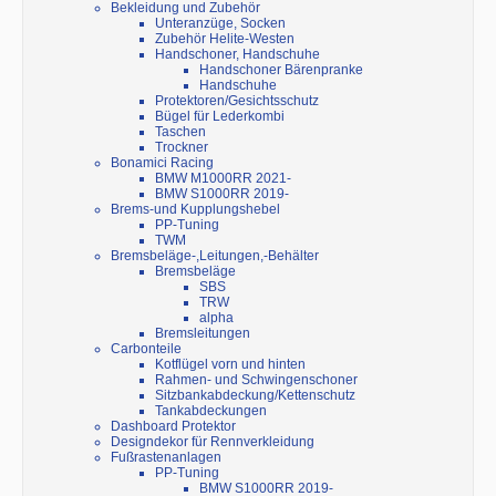
Bekleidung und Zubehör
Unteranzüge, Socken
Zubehör Helite-Westen
Handschoner, Handschuhe
Handschoner Bärenpranke
Handschuhe
Protektoren/Gesichtsschutz
Bügel für Lederkombi
Taschen
Trockner
Bonamici Racing
BMW M1000RR 2021-
BMW S1000RR 2019-
Brems-und Kupplungshebel
PP-Tuning
TWM
Bremsbeläge-,Leitungen,-Behälter
Bremsbeläge
SBS
TRW
alpha
Bremsleitungen
Carbonteile
Kotflügel vorn und hinten
Rahmen- und Schwingenschoner
Sitzbankabdeckung/Kettenschutz
Tankabdeckungen
Dashboard Protektor
Designdekor für Rennverkleidung
Fußrastenanlagen
PP-Tuning
BMW S1000RR 2019-