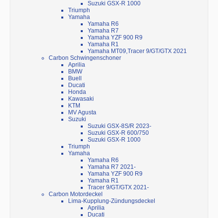
Suzuki GSX-R 1000
Triumph
Yamaha
Yamaha R6
Yamaha R7
Yamaha YZF 900 R9
Yamaha R1
Yamaha MT09,Tracer 9/GT/GTX 2021
Carbon Schwingenschoner
Aprilia
BMW
Buell
Ducati
Honda
Kawasaki
KTM
MV Agusta
Suzuki
Suzuki GSX-8S/R 2023-
Suzuki GSX-R 600/750
Suzuki GSX-R 1000
Triumph
Yamaha
Yamaha R6
Yamaha R7 2021-
Yamaha YZF 900 R9
Yamaha R1
Tracer 9/GT/GTX 2021-
Carbon Motordeckel
Lima-Kupplung-Zündungsdeckel
Aprilia
Ducati