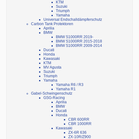
KTM
Suzuki
Triumph
Yamaha
Universal Endschalldämpferschutz
Carbon Tank Protektoren
Aprilia
BMW
BMW S1000RR 2019-
BMW S1000RR 2015-2018
BMW S1000RR 2009-2014
Ducati
Honda
Kawasaki
KTM
MV Agusta
Suzuki
Triumph
Yamaha
Yamaha R6 / R3
Yamaha R1
Gabel-Schwingenschutz
GSG-Racing
Aprilia
BMW
Ducati
Honda
CBR 600RR
CBR 1000RR
Kawasaki
ZX-6R 636
ZX-10R/Z900