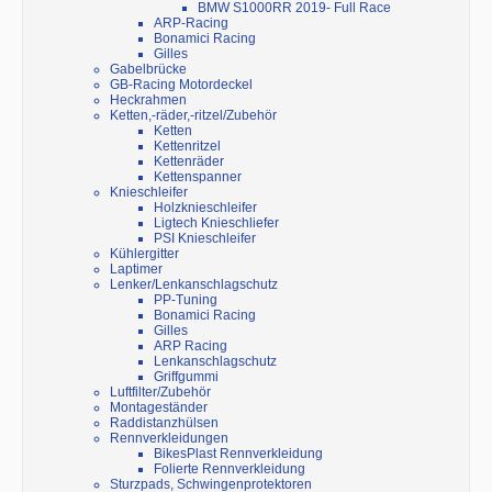
BMW S1000RR 2019- Full Race
ARP-Racing
Bonamici Racing
Gilles
Gabelbrücke
GB-Racing Motordeckel
Heckrahmen
Ketten,-räder,-ritzel/Zubehör
Ketten
Kettenritzel
Kettenräder
Kettenspanner
Knieschleifer
Holzknieschleifer
Ligtech Knieschliefer
PSI Knieschleifer
Kühlergitter
Laptimer
Lenker/Lenkanschlagschutz
PP-Tuning
Bonamici Racing
Gilles
ARP Racing
Lenkanschlagschutz
Griffgummi
Luftfilter/Zubehör
Montageständer
Raddistanzhülsen
Rennverkleidungen
BikesPlast Rennverkleidung
Folierte Rennverkleidung
Sturzpads, Schwingenprotektoren