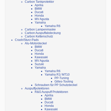
Carbon Tankprotektor
Aprilia
BMW
Ducati
Honda
MV Agusta
Yamaha
Yamaha R6
Carbon Lampenmaske
Carbon Auspuffabdeckung
Carbon Kettenschutz
Crash/Sturz-Pads
Alu-Motordeckel
BMW
Ducati
Honda
Kawasaki
MV Agusta
Suzuki
Yamaha
Yamaha R6
Yamaha R1/ MT10
PP-Tuning
Gilles-Tooling
Schrauben für PP Schutzdeckel
Auspuffpotektoren
R&G Auspuff Protektoren
Aprilia
BMW
Ducati
Honda
Kawasaki