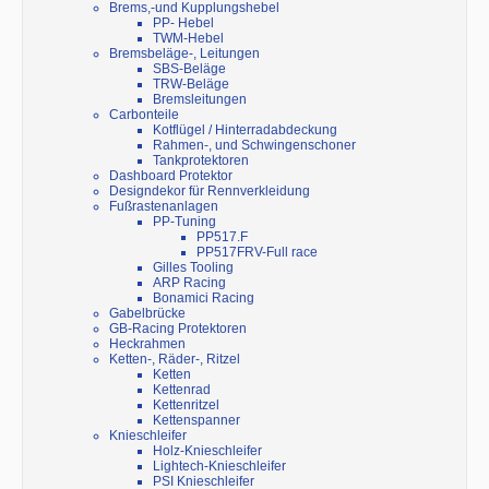
Brems,-und Kupplungshebel
PP- Hebel
TWM-Hebel
Bremsbeläge-, Leitungen
SBS-Beläge
TRW-Beläge
Bremsleitungen
Carbonteile
Kotflügel / Hinterradabdeckung
Rahmen-, und Schwingenschoner
Tankprotektoren
Dashboard Protektor
Designdekor für Rennverkleidung
Fußrastenanlagen
PP-Tuning
PP517.F
PP517FRV-Full race
Gilles Tooling
ARP Racing
Bonamici Racing
Gabelbrücke
GB-Racing Protektoren
Heckrahmen
Ketten-, Räder-, Ritzel
Ketten
Kettenrad
Kettenritzel
Kettenspanner
Knieschleifer
Holz-Knieschleifer
Lightech-Knieschleifer
PSI Knieschleifer