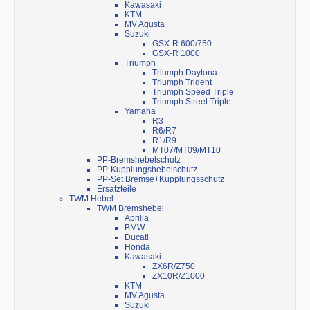
Kawasaki
KTM
MV Agusta
Suzuki
GSX-R 600/750
GSX-R 1000
Triumph
Triumph Daytona
Triumph Trident
Triumph Speed Triple
Triumph Street Triple
Yamaha
R3
R6/R7
R1/R9
MT07/MT09/MT10
PP-Bremshebelschutz
PP-Kupplungshebelschutz
PP-Set Bremse+Kupplungsschutz
Ersatzteile
TWM Hebel
TWM Bremshebel
Aprilia
BMW
Ducati
Honda
Kawasaki
ZX6R/Z750
ZX10R/Z1000
KTM
MV Agusta
Suzuki