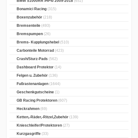
BMW S1000RR /HP4/ 2009-2018
(652)
Bonamici Racing
(315)
Boxenzubehör
(218)
Bremsenteile
(493)
Bremspumpen
(26)
Brems- Kupplungshebel
(510)
Carbonteile Motorrad
(423)
Crash/Sturz-Pads
(562)
Dashboard Protektor
(14)
Felgen u. Zubehör
(136)
Fußrastenanlagen
(1644)
Geschenkgutscheine
(1)
GB Racing Protektoren
(607)
Heckrahmen
(69)
Ketten,-Räder,-Ritzel,Zubehör
(139)
Knieschleifer/Protektoren
(27)
Kurzgasgriffe
(33)