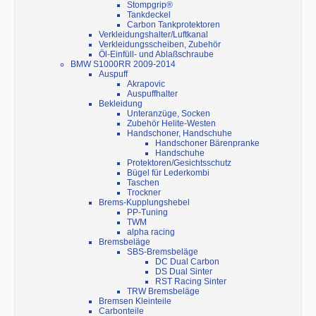
Stompgrip®
Tankdeckel
Carbon Tankprotektoren
Verkleidungshalter/Luftkanal
Verkleidungsscheiben, Zubehör
Öl-Einfüll- und Ablaßschraube
BMW S1000RR 2009-2014
Auspuff
Akrapovic
Auspuffhalter
Bekleidung
Unteranzüge, Socken
Zubehör Helite-Westen
Handschoner, Handschuhe
Handschoner Bärenpranke
Handschuhe
Protektoren/Gesichtsschutz
Bügel für Lederkombi
Taschen
Trockner
Brems-Kupplungshebel
PP-Tuning
TWM
alpha racing
Bremsbeläge
SBS-Bremsbeläge
DC Dual Carbon
DS Dual Sinter
RST Racing Sinter
TRW Bremsbeläge
Bremsen Kleinteile
Carbonteile