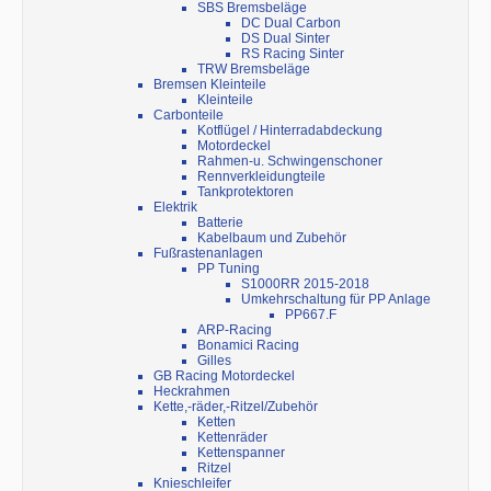
SBS Bremsbeläge
DC Dual Carbon
DS Dual Sinter
RS Racing Sinter
TRW Bremsbeläge
Bremsen Kleinteile
Kleinteile
Carbonteile
Kotflügel / Hinterradabdeckung
Motordeckel
Rahmen-u. Schwingenschoner
Rennverkleidungteile
Tankprotektoren
Elektrik
Batterie
Kabelbaum und Zubehör
Fußrastenanlagen
PP Tuning
S1000RR 2015-2018
Umkehrschaltung für PP Anlage
PP667.F
ARP-Racing
Bonamici Racing
Gilles
GB Racing Motordeckel
Heckrahmen
Kette,-räder,-Ritzel/Zubehör
Ketten
Kettenräder
Kettenspanner
Ritzel
Knieschleifer