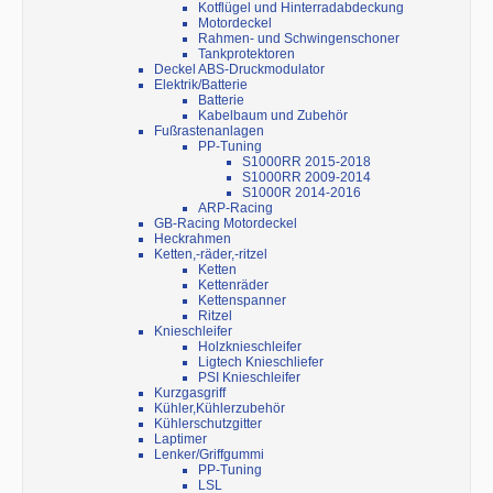
Kotflügel und Hinterradabdeckung
Motordeckel
Rahmen- und Schwingenschoner
Tankprotektoren
Deckel ABS-Druckmodulator
Elektrik/Batterie
Batterie
Kabelbaum und Zubehör
Fußrastenanlagen
PP-Tuning
S1000RR 2015-2018
S1000RR 2009-2014
S1000R 2014-2016
ARP-Racing
GB-Racing Motordeckel
Heckrahmen
Ketten,-räder,-ritzel
Ketten
Kettenräder
Kettenspanner
Ritzel
Knieschleifer
Holzknieschleifer
Ligtech Knieschliefer
PSI Knieschleifer
Kurzgasgriff
Kühler,Kühlerzubehör
Kühlerschutzgitter
Laptimer
Lenker/Griffgummi
PP-Tuning
LSL