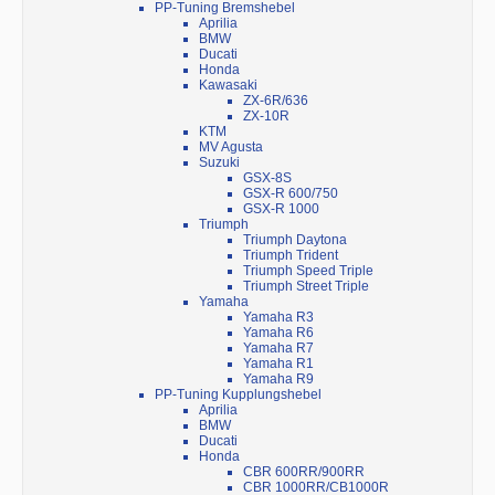
PP-Tuning Bremshebel
Aprilia
BMW
Ducati
Honda
Kawasaki
ZX-6R/636
ZX-10R
KTM
MV Agusta
Suzuki
GSX-8S
GSX-R 600/750
GSX-R 1000
Triumph
Triumph Daytona
Triumph Trident
Triumph Speed Triple
Triumph Street Triple
Yamaha
Yamaha R3
Yamaha R6
Yamaha R7
Yamaha R1
Yamaha R9
PP-Tuning Kupplungshebel
Aprilia
BMW
Ducati
Honda
CBR 600RR/900RR
CBR 1000RR/CB1000R