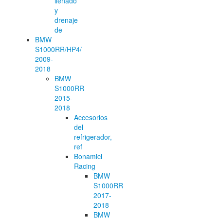
llenado
y
drenaje
de
BMW
S1000RR/HP4/
2009-
2018
BMW
S1000RR
2015-
2018
Accesorios
del
refrigerador,
ref
Bonamici
Racing
BMW
S1000RR
2017-
2018
BMW