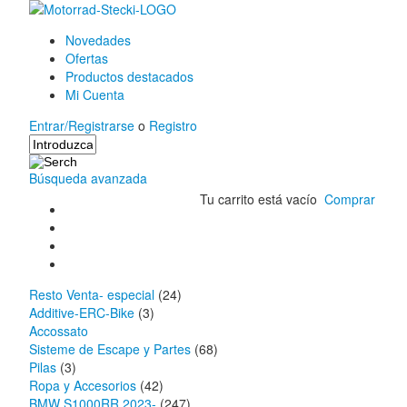
Novedades
Ofertas
Productos destacados
Mi Cuenta
Entrar/Registrarse
o
Registro
Búsqueda avanzada
Tu carrito está vacío
Comprar
Resto Venta- especial
(24)
Additive-ERC-Bike
(3)
Accossato
Sisteme de Escape y Partes
(68)
Pilas
(3)
Ropa y Accesorios
(42)
BMW S1000RR 2023-
(247)