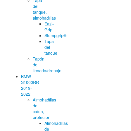
Tapa
del
tanque,
almohadillas
Eazi-
Grip
Stompgrip®
Tapa
del
tanque
Tapón
de
llenado/drenaje
BMW
S1000RR
2019-
2022
Almohadillas
de
caída,
protector
Almohadillas
de