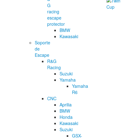
G
racing
escape
protector
BMW
Kawasaki
Soporte
de
Escape
R&G
Racing
Suzuki
Yamaha
Yamaha
R6
CNC
Aprilia
BMW
Honda
Kawasaki
Suzuki
GSX-