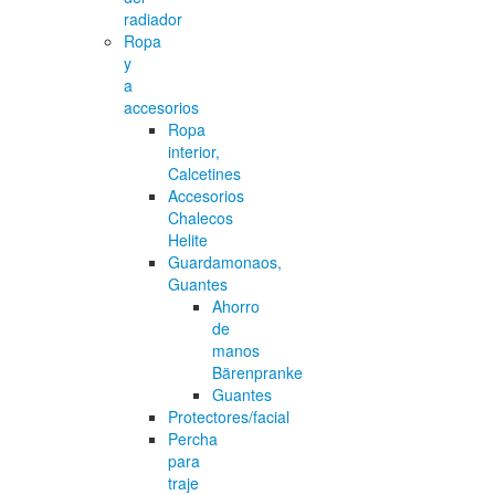
radiador
Ropa
y
a
accesorios
Ropa
interior,
Calcetines
Accesorios
Chalecos
Helite
Guardamonaos,
Guantes
Ahorro
de
manos
Bärenpranke
Guantes
Protectores/facial
Percha
para
traje