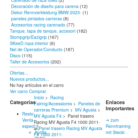
Carenado de raza foled
(2)
Decoración de diseño para carena
(12)
Dekor Rennverkleidung BMW 2023-
(1)
paneles pintados carreras
(8)
Accesorios racing carenado
(77)
Tanque, tapa de tanque, accesori
(182)
Stompgrip/Eazigrip
(167)
SKeeD ropa interior
(6)
Nel de Operador/Conducto
(187)
Disco
(115)
Taller de Accesorios
(202)
Ofertas...
Nuevos productos...
No hay artículos en el carro
Ver carro
Comprar
Inicio
>
Racing
Categorías
Enlaces
Fairing/Accessiores
>
Paneles de
Importantes
carreras Premium
>
MV Agusta
>
Resto
MV Agusta F4
> Panel trasero
Venta-
⇒ zum
Racing MV Agusta F4 1000 2011-
especial
Renntraining
Aprilia
mit Stecki