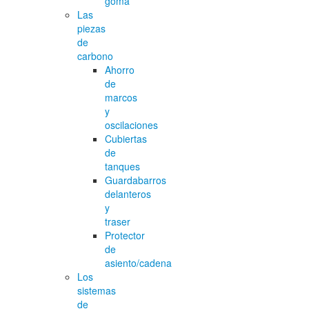
goma
Las
piezas
de
carbono
Ahorro
de
marcos
y
oscilaciones
Cubiertas
de
tanques
Guardabarros
delanteros
y
traser
Protector
de
asiento/cadena
Los
sistemas
de