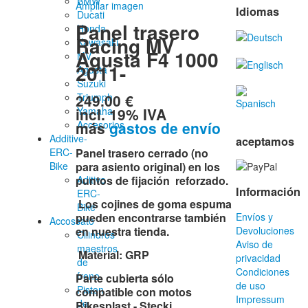
BMW
Ampliar imagen
Idiomas
Ducati
Panel trasero
Honda
Racing MV
Kawasaki
Agusta F4 1000
MV
2011-
Agusta
Suzuki
249.00 €
Triumph
incl. 19% IVA
Yamaha
más
gastos de envío
Accesorios
Additive-
aceptamos
ERC-
Panel trasero cerrado (no
Bike
para asiento original)
en los
Aditivo
puntos de fijación reforzado.
Información
ERC-
Los cojines de goma espuma
Bike
pueden encontrarse también
Envíos y
Accossato
en nuestra tienda.
Devoluciones
Cilindros
Aviso de
maestros
Material: GRP
privacidad
de
Condiciones
freno
Parte cubierta sólo
de uso
Piston
compatible con motos
Impressum
de
Bikesplast - Stecki.