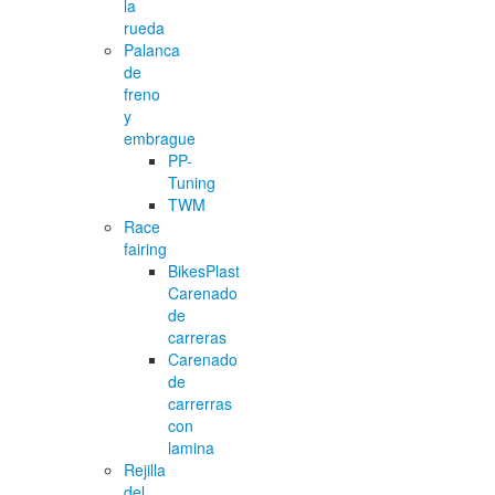
la
rueda
Palanca
de
freno
y
embrague
PP-
Tuning
TWM
Race
fairing
BikesPlast
Carenado
de
carreras
Carenado
de
carrerras
con
lamina
Rejilla
del