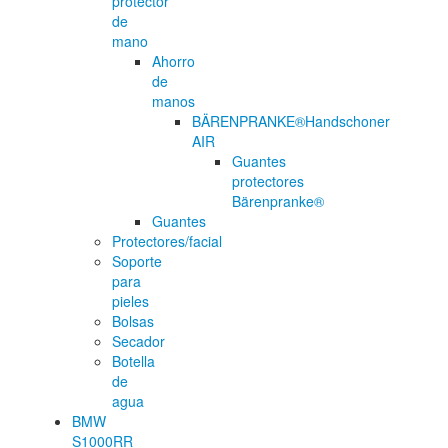
protector
de
mano
Ahorro
de
manos
BÄRENPRANKE®Handschoner
AIR
Guantes
protectores
Bärenpranke®
Guantes
Protectores/facial
Soporte
para
pieles
Bolsas
Secador
Botella
de
agua
BMW
S1000RR