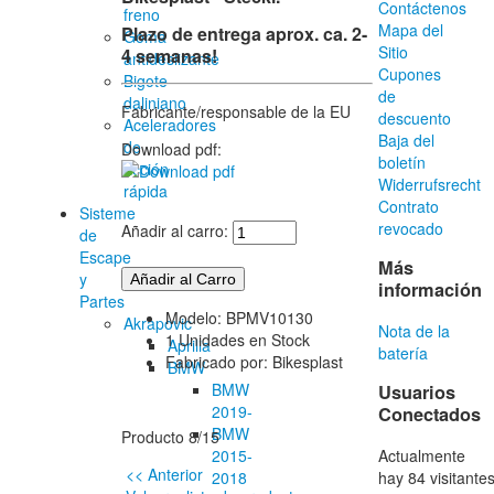
Contáctenos
freno
Mapa del
Plazo de entrega aprox. ca. 2-
Goma
Sitio
4 semanas!
antideslizante
Cupones
Bigote
de
daliniano
Fabricante/responsable de la EU
descuento
Aceleradores
Baja del
de
Download pdf:
boletín
acción
Widerrufsrecht
rápida
Contrato
Sisteme
revocado
Añadir al carro:
de
Escape
Más
y
información
Partes
Modelo: BPMV10130
Akrapovic
Nota de la
1 Unidades en Stock
Aprilia
batería
Fabricado por: Bikesplast
BMW
BMW
Usuarios
2019-
Conectados
BMW
Producto 8/15
Actualmente
2015-
<< Anterior
hay 84 visitante
2018