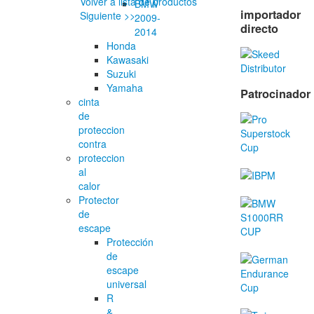
Volver a lista de productos
BMW
importador
Siguiente >>
2009-
directo
2014
Honda
Kawasaki
Suzuki
Yamaha
Patrocinador
cinta
de
proteccion
contra
proteccion
al
calor
Protector
de
escape
Protección
de
escape
universal
R
&