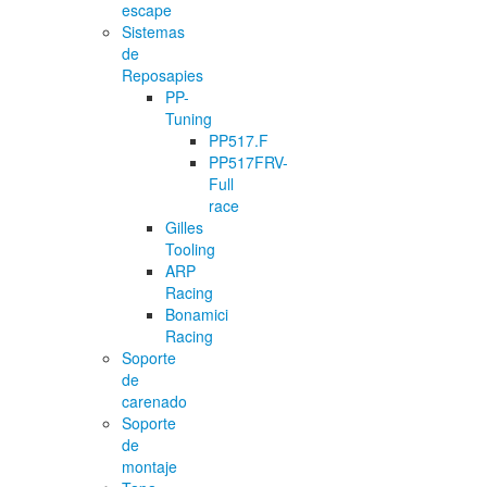
escape
Sistemas
de
Reposapies
PP-
Tuning
PP517.F
PP517FRV-
Full
race
Gilles
Tooling
ARP
Racing
Bonamici
Racing
Soporte
de
carenado
Soporte
de
montaje