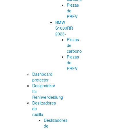
Piezas
de
PRFV
BMW
S1000RR
2023-
Piezas
de
carbono
Piezas
de
PRFV
Dashboard
protector
Designdekor
für
Rennverkleidung
Deslizadores
de
rodilla
Deslizadores
de