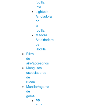
rodilla
PSI
Lightech
Amoladora
de
la
rodilla
Madera
Amoldadora
de
Rodilla
Filtro
de
aire/accesorios
Manguitos
espaciadores
de
rueda
Manillar/agarre
de
goma
PP-