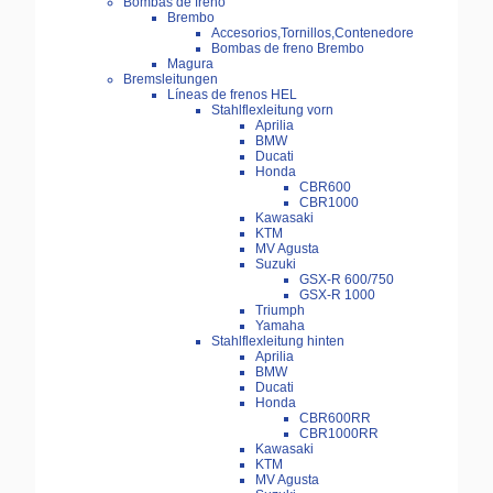
Bombas de freno
Brembo
Accesorios,Tornillos,Contenedore
Bombas de freno Brembo
Magura
Bremsleitungen
Líneas de frenos HEL
Stahlflexleitung vorn
Aprilia
BMW
Ducati
Honda
CBR600
CBR1000
Kawasaki
KTM
MV Agusta
Suzuki
GSX-R 600/750
GSX-R 1000
Triumph
Yamaha
Stahlflexleitung hinten
Aprilia
BMW
Ducati
Honda
CBR600RR
CBR1000RR
Kawasaki
KTM
MV Agusta