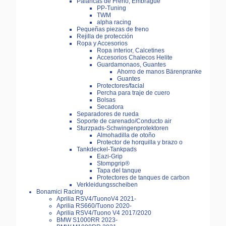
Palancas de Freno, Embrague
PP-Tuning
TWM
alpha racing
Pequeñas piezas de freno
Rejilla de protección
Ropa y Accesorios
Ropa interior, Calcetines
Accesorios Chalecos Helite
Guardamonaos, Guantes
Ahorro de manos Bärenpranke
Guantes
Protectores/facial
Percha para traje de cuero
Bolsas
Secadora
Separadores de rueda
Soporte de carenado/Conducto air
Sturzpads-Schwingenprotektoren
Almohadilla de otoño
Protector de horquilla y brazo o
Tankdeckel-Tankpads
Eazi-Grip
Stompgrip®
Tapa del tanque
Protectores de tanques de carbon
Verkleidungsscheiben
Bonamici Racing
Aprilia RSV4/TuonoV4 2021-
Aprilia RS660/Tuono 2020-
Aprilia RSV4/Tuono V4 2017/2020
BMW S1000RR 2023-