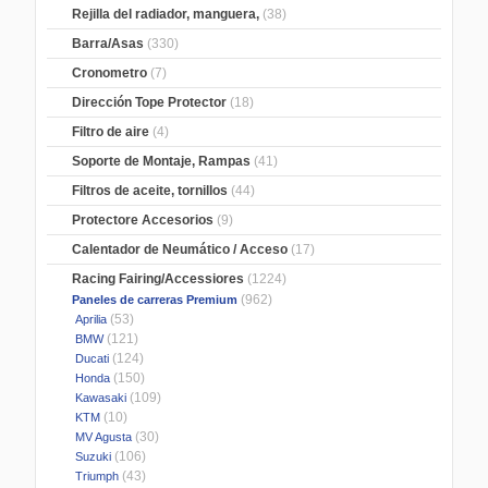
Rejilla del radiador, manguera,
(38)
Barra/Asas
(330)
Cronometro
(7)
Dirección Tope Protector
(18)
Filtro de aire
(4)
Soporte de Montaje, Rampas
(41)
Filtros de aceite, tornillos
(44)
Protectore Accesorios
(9)
Calentador de Neumático / Acceso
(17)
Racing Fairing/Accessiores
(1224)
(962)
Paneles de carreras Premium
(53)
Aprilia
(121)
BMW
(124)
Ducati
(150)
Honda
(109)
Kawasaki
(10)
KTM
(30)
MV Agusta
(106)
Suzuki
(43)
Triumph