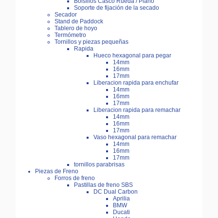
Bolsillos Casco Rueda / Plano
Soporte de fijación de la secado
Secador
Stand de Paddock
Tablero de hoyo
Termómetro
Tornillos y piezas pequeñas
Rapida
Hueco hexagonal para pegar
14mm
16mm
17mm
Liberacion rapida para enchufar
14mm
16mm
17mm
Liberacion rapida para remachar
14mm
16mm
17mm
Vaso hexagonal para remachar
14mm
16mm
17mm
tornillos parabrisas
Piezas de Freno
Forros de freno
Pastillas de freno SBS
DC Dual Carbon
Aprilia
BMW
Ducati