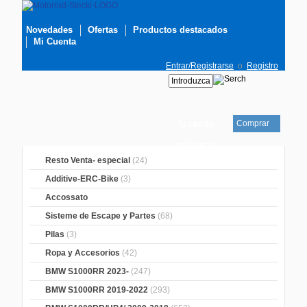
Novedades
Ofertas
Productos destacados
Mi Cuenta
Entrar/Registrarse
o
Registro
Comprar
Tu carrito
está vacío
Resto Venta- especial
(24)
Additive-ERC-Bike
(3)
Accossato
Sisteme de Escape y Partes
(68)
Pilas
(3)
Ropa y Accesorios
(42)
BMW S1000RR 2023-
(247)
BMW S1000RR 2019-2022
(293)