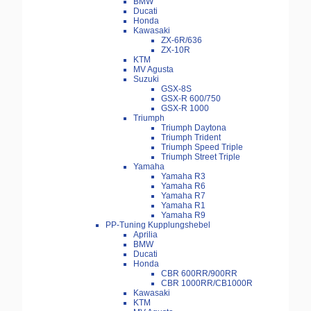
BMW
Ducati
Honda
Kawasaki
ZX-6R/636
ZX-10R
KTM
MV Agusta
Suzuki
GSX-8S
GSX-R 600/750
GSX-R 1000
Triumph
Triumph Daytona
Triumph Trident
Triumph Speed Triple
Triumph Street Triple
Yamaha
Yamaha R3
Yamaha R6
Yamaha R7
Yamaha R1
Yamaha R9
PP-Tuning Kupplungshebel
Aprilia
BMW
Ducati
Honda
CBR 600RR/900RR
CBR 1000RR/CB1000R
Kawasaki
KTM