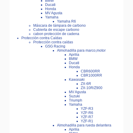
BMW
Ducati
Honda
MV Agusta
Yamaha
Yamaha R6
Máscara de lámpara de carbono
Cubierta de escape carbono
cabon protección de cadena
Protección contra Caídas
Protección contra caídas
GSG Racing
Almohadilla para marco,motor
Aprilia
BMW
Ducati
Honda
CBR600RR
CBR1000RR
Kawasaki
ZX-6R
ZX-10R/Z900
MV Agusta
Suzuki
Triumph
Yamaha
YZF-R3
YZF-R6
YZF-R7
YZF-R1
Almohadilla para rueda delantera
Aprilia