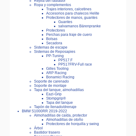
Rejilla del radiador
Ropa y complementos
Trajes interiores, calcetines
Accesorios para chalecos Helite
Protectores de manos, guantes
Guantes
salvamanos Bärenpranke
Protectores
Perchas para traje de cuero
Bolsas
Secadora
Sistemas de escape
Sistemas de Reposapies
PP-Tuning
PP517.F
PP517FRV-Full race
Gilles Tooling
ARP Racing
Bonamici Racing
Soporte de carenado
Soporte de montaje
Tapa del tanque, almohadillas
Eazi-Grip
Stompgrip®
Tapa del tanque
Tapón de llenado/drenaje
BMW S1000RR 2019-2022
Almohadillas de caída, protector
Almohadillas de otoño
Protectores de horquilla y swing
Árbol
Bastidor trasero