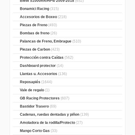
BMW S1000RR/HP4/ 2009-2018
(652)
Bonamici Racing
(315)
Accesorios de Boxeo
(218)
Piezas de Freno
(493)
Bombas de freno
(26)
Palancas de Freno, Embrague
(510)
Piezas de Carbon
(423)
Protección contra Caídas
(562)
Dashboard protector
(14)
Llantas u. Accesorios
(136)
Reposapiés
(1644)
Vale de regalo
(1)
GB Racing Protectores
(607)
Bastidor Trasero
(69)
Cadenas, ruedas dentadas y piñon
(139)
Amoladora de la rodilla/Protecto
(27)
Mango Corto Gas
(33)