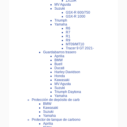
ZX10R
MV Agusta
Suzuki
GSX-R 600/750
GSX-R 1000
Triumph
Yamaha
R6
R7
R1
R9
MT09/MT10
Tracer 9 GT 2021-
Guardabarros trasero
Aprilia
BMW
Buell
Ducati
Harley Davidson
Honda
Kawasaki
MV Agusta
Suzuki
Triumph Daytona
Yamaha
Protección de depósito de carb
BMW
Kawasaki
Suzuki
Yamaha
Protector de tanque de carbono
Aprilia