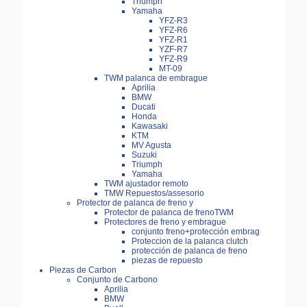
Triumph
Yamaha
YFZ-R3
YFZ-R6
YFZ-R1
YZF-R7
YFZ-R9
MT-09
TWM palanca de embrague
Aprilia
BMW
Ducati
Honda
Kawasaki
KTM
MV Agusta
Suzuki
Triumph
Yamaha
TWM ajustador remoto
TMW Repuestos/assesorio
Protector de palanca de freno y
Protector de palanca de frenoTWM
Protectores de freno y embrague
conjunto freno+protección embrag
Proteccion de la palanca clutch
protección de palanca de freno
piezas de repuesto
Piezas de Carbon
Conjunto de Carbono
Aprilia
BMW