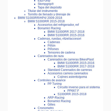
Eazi-Grip
Stompgrip®
Tapa del depósito
Titular del instrumento
Tornillo de llenado y drenaje de
BMW S1000RR/HP4/ 2009-2018
BMW S1000RR 2015-2018
Accesorios del refrigerador, ref
Bonamici Racing
BMW S1000RR 2017-2018
BMW S1000RR 2015-2016
Cadenas, ruedas,-ritzel/accesori
Cadenas
Piñón
Piñones
Tensores de cadena
Carenados de raza
Carenados de carreras BikesPlast
BMW S1000RR 2015-2016
BMW S1000RR 2017-2018
Standard Carenados de carreras
Accesorios carrera carenados
Cojines asiento/goma
Controles de avance
PP Tuning
Circuito inverso para el sistema
PP667.F
S1000RR 2015-2018
ARP-Racing
Bonamici Racing
Gilles
Cronometro