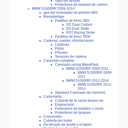
Tapa del tanque
Protectores de tanques de carbon
BMW S1000RR 2009-2014
apa del modulador de presión ABS
Bremsbeläge
Pastillas de freno SBS
DC Dual Carbon
DS Dual Sinter
RST Racing Sinter
Pastillas de freno TRW
Cadenas, ruedas,-ritzel/accesori
Cadenas
Piñón
Piñones
Tensores de cadena
Caranedo completo
Carenado racing BikesPlast
BMW S1000RR 2009-2011
BMW S1000RR 2009-
2011
BMW S1000RR 2012-2014
BMW S1000RR 2012-
2014
Standard Carenado de carrerras
Carbonteile
Cubierta de la rueda trasera de
Enginecarát.
Protectores de bastidor y oscila
Protectores de tanques
Cronometro
Cubierta del motor
De llenado de aceite y el tapón