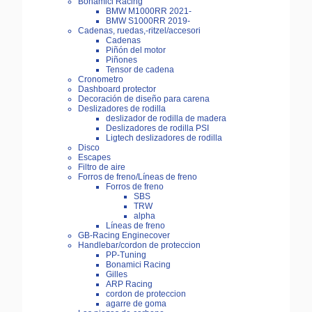
Bonamici Racing
BMW M1000RR 2021-
BMW S1000RR 2019-
Cadenas, ruedas,-ritzel/accesori
Cadenas
Piñón del motor
Piñones
Tensor de cadena
Cronometro
Dashboard protector
Decoración de diseño para carena
Deslizadores de rodilla
deslizador de rodilla de madera
Deslizadores de rodilla PSI
Ligtech deslizadores de rodilla
Disco
Escapes
Filtro de aire
Forros de freno/Líneas de freno
Forros de freno
SBS
TRW
alpha
Líneas de freno
GB-Racing Enginecover
Handlebar/cordon de proteccion
PP-Tuning
Bonamici Racing
Gilles
ARP Racing
cordon de proteccion
agarre de goma