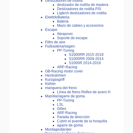
Deslizadores de rodilla
deslizador de rodilla de madera
Deslizadores de rodilla PSI
Ligtech deslizadores de rodilla
Elektrik/Bateria
Batería
Mazo de cables y accesorios
Escape
Akrapovic
Soporte de escape
Filtro de aire
Fußrastenanlagen
PP-Tuning
S1000RR 2015-2018
S1000RR 2009-2014
S1000R 2014-2016
ARP-Racing
GB-Racing motor cover
Heckrahmen
Kurzgasgriff
Kühler
manguera del freno
Línea de freno Reflex de acero H
Manillar/agarre de goma
PP-Tuning
LSL
Gilles
ARP Racing
Parada de dirección
Cubrir el puente de la horquilla
agarre de goma
Montageständer