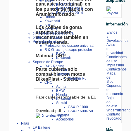
aceptamos
BMW
para asiento original)
en
BMW 2019-
los puntos de fijación con
BMW 2015-2018
BMW 2009-2014
Aramid reforzado.
Honda
Kawasaki
Información
Suzuki
Los cojines de goma
Yamaha
espuma pueden
Envíos
cinta de proteccion contra
y
encontrarse también en
proteccion al calor
Devoluciones
Protector de escape
nuestra tienda.
Aviso
Protección de escape universal
de
R & G racing escape protector
privacidad
BMW
Material: GRP
Condiciones
Kawasaki
de uso
Soporte de Escape
Impressum
R&G Racing
Parte cubierta sólo
Contáctenos
Suzuki
Mapa
compatible con motos
Yamaha
del
Yamaha R6
BikesPlast - Stecki.
Sitio
CNC
Cupones
Aprilia
de
BMW
descuento
Honda
Fabricante/responsable de la EU
Baja
Kawasaki
del
Suzuki
boletín
GSX-R 1000
Widerrufsrecht
Download pdf:
GSX-R 600/750
Contrato
Yamaha
revocado
Accesorios
Pilas
LP Batterie
Más