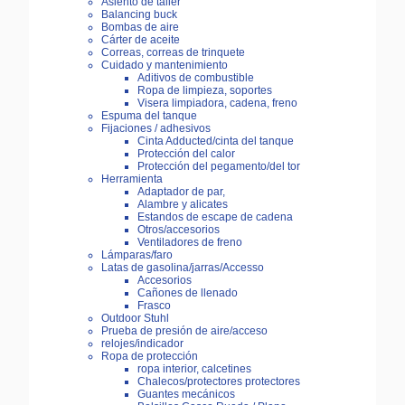
Asiento de taller
Balancing buck
Bombas de aire
Cárter de aceite
Correas, correas de trinquete
Cuidado y mantenimiento
Aditivos de combustible
Ropa de limpieza, soportes
Visera limpiadora, cadena, freno
Espuma del tanque
Fijaciones / adhesivos
Cinta Adducted/cinta del tanque
Protección del calor
Protección del pegamento/del tor
Herramienta
Adaptador de par,
Alambre y alicates
Estandos de escape de cadena
Otros/accesorios
Ventiladores de freno
Lámparas/faro
Latas de gasolina/jarras/Accesso
Accesorios
Cañones de llenado
Frasco
Outdoor Stuhl
Prueba de presión de aire/acceso
relojes/indicador
Ropa de protección
ropa interior, calcetines
Chalecos/protectores protectores
Guantes mecánicos