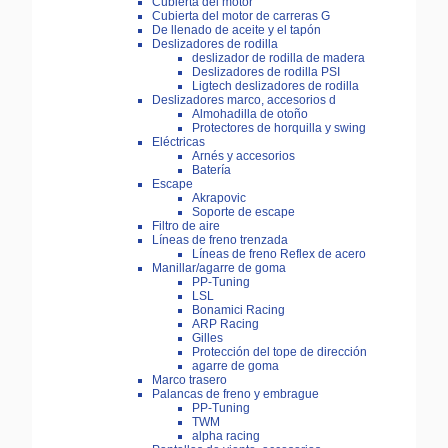
Cubierta del motor
Cubierta del motor de carreras G
De llenado de aceite y el tapón
Deslizadores de rodilla
deslizador de rodilla de madera
Deslizadores de rodilla PSI
Ligtech deslizadores de rodilla
Deslizadores marco, accesorios d
Almohadilla de otoño
Protectores de horquilla y swing
Eléctricas
Arnés y accesorios
Batería
Escape
Akrapovic
Soporte de escape
Filtro de aire
Líneas de freno trenzada
Líneas de freno Reflex de acero
Manillar/agarre de goma
PP-Tuning
LSL
Bonamici Racing
ARP Racing
Gilles
Protección del tope de dirección
agarre de goma
Marco trasero
Palancas de freno y embrague
PP-Tuning
TWM
alpha racing