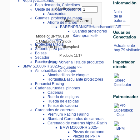
Ropa y Accesorios
información
Bajo demanda, Calcetines
Añadir al carro:
Oeste de airbag Accesorios
Nota
Accesorios
de la
Guantes, protector de mano
batería
Ahorro de manos
BÄRENPRANKE®Handschoner AIR
Guantes protectores
Usuarios
Bärenpranke®
Modelo: BPY90130
Conectados
Guantes
1 Unidades en Stock
Protectores/facial
Actualmente
Fabricado por: Bikesplast
Soporte para pieles
hay 79 visitant
Bolsas
Producto 11/17
Secador
importador
Botella de agua
<< Anterior
Volver a lista de productos
BMW S1000RR 2023-
directo
Siguiente >>
Almohadillas de choque
Almohadillas de choque
Horquilla,Basculante protectores
Bonamici Racing
Cadenas, ruedas, pinones
Cadenas
Patrocinador
Rueda de espigas
Rueda de espigas
Tensor de cadena
Carenados de carreras
Premium Racing Fairing
Standard Carenados de carreras
Carenado de carreras Alpha-Racin
BMW M1000RR 2025-
Piezas de carbono
Piezas de PRFV