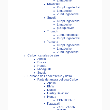
Limadeckel
Kawasaki
Kupplungsdeckel
Limadeckel
Zündungsdeckel
Suzuki
Kupplungsdeckel
Limadeckel
pickup cover
Triumph
Zündungsdeckel
Kupplungsdeckel
Yamaha
Kupplungsdeckel
Limadeckel
Zündungsdeckel
Carbon canales de aire
Aprilia
Ducati
Honda
MV Agusta
Suzuki
Carbono de Fender frente y detra
Parte delantera del gua Carbon
Aprilia
BMW
Ducati
Harley Davidson
Honda
CBR1000RR
Kawasaki
ZX6R, ZX636