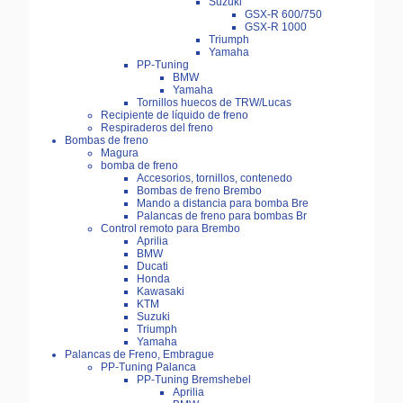
Suzuki
GSX-R 600/750
GSX-R 1000
Triumph
Yamaha
PP-Tuning
BMW
Yamaha
Tornillos huecos de TRW/Lucas
Recipiente de líquido de freno
Respiraderos del freno
Bombas de freno
Magura
bomba de freno
Accesorios, tornillos, contenedo
Bombas de freno Brembo
Mando a distancia para bomba Bre
Palancas de freno para bombas Br
Control remoto para Brembo
Aprilia
BMW
Ducati
Honda
Kawasaki
KTM
Suzuki
Triumph
Yamaha
Palancas de Freno, Embrague
PP-Tuning Palanca
PP-Tuning Bremshebel
Aprilia