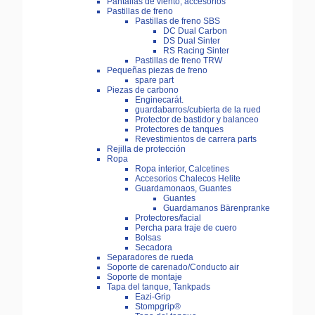
Pantallas de viento, accesorios
Pastillas de freno
Pastillas de freno SBS
DC Dual Carbon
DS Dual Sinter
RS Racing Sinter
Pastillas de freno TRW
Pequeñas piezas de freno
spare part
Piezas de carbono
Enginecarát.
guardabarros/cubierta de la rued
Protector de bastidor y balanceo
Protectores de tanques
Revestimientos de carrera parts
Rejilla de protección
Ropa
Ropa interior, Calcetines
Accesorios Chalecos Helite
Guardamonaos, Guantes
Guantes
Guardamanos Bärenpranke
Protectores/facial
Percha para traje de cuero
Bolsas
Secadora
Separadores de rueda
Soporte de carenado/Conducto air
Soporte de montaje
Tapa del tanque, Tankpads
Eazi-Grip
Stompgrip®