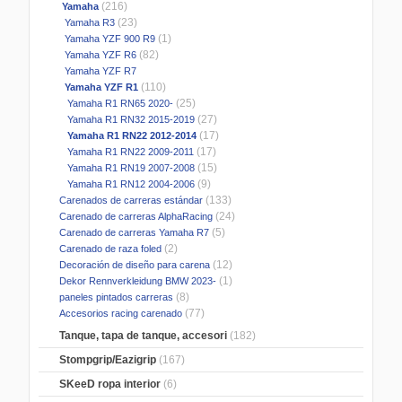
(216)
Yamaha
(23)
Yamaha R3
(1)
Yamaha YZF 900 R9
(82)
Yamaha YZF R6
Yamaha YZF R7
(110)
Yamaha YZF R1
(25)
Yamaha R1 RN65 2020-
(27)
Yamaha R1 RN32 2015-2019
(17)
Yamaha R1 RN22 2012-2014
(17)
Yamaha R1 RN22 2009-2011
(15)
Yamaha R1 RN19 2007-2008
(9)
Yamaha R1 RN12 2004-2006
(133)
Carenados de carreras estándar
(24)
Carenado de carreras AlphaRacing
(5)
Carenado de carreras Yamaha R7
(2)
Carenado de raza foled
(12)
Decoración de diseño para carena
(1)
Dekor Rennverkleidung BMW 2023-
(8)
paneles pintados carreras
(77)
Accesorios racing carenado
Tanque, tapa de tanque, accesori
(182)
Stompgrip/Eazigrip
(167)
SKeeD ropa interior
(6)