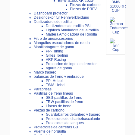
BMW S1000RR 2023-
Piezas de carbono
Piezas de PRFV
Dashboard protector
Designdekor für Rennverkleidung
Deslizadores de rodilla
Deslizadores de rodilla PSI
Lightech Amoladora de la rodilla
Madera Amoldadora de Rodilla
Filtro de aire/accesorios
Manguitos espaciadores de rueda
Manillar/agarre de goma
PP-Tuning
Gilles Tooling
ARP Racing
Proteccion de tope de direccion
agarre de goma
Marco trasero
palancas de freno y embrague
PP- Hebel
TWM-Hebel
Parabrisas
Pastillas de freno lineas
SBS-pastillas de freno
TRW-pastillas de freno
Líneas de freno
Piezas de carbono
Guardabarros delantero y trasero
Protectores de chasis/basculante
Protectores de tanques
Protectores de carreras GB
Puente de horquilla