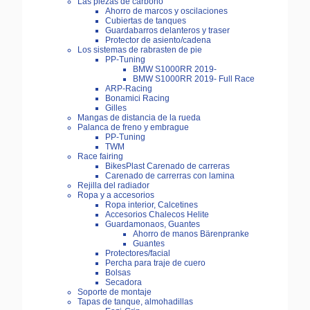
Las piezas de carbono
Ahorro de marcos y oscilaciones
Cubiertas de tanques
Guardabarros delanteros y traser
Protector de asiento/cadena
Los sistemas de rabrasten de pie
PP-Tuning
BMW S1000RR 2019-
BMW S1000RR 2019- Full Race
ARP-Racing
Bonamici Racing
Gilles
Mangas de distancia de la rueda
Palanca de freno y embrague
PP-Tuning
TWM
Race fairing
BikesPlast Carenado de carreras
Carenado de carrerras con lamina
Rejilla del radiador
Ropa y a accesorios
Ropa interior, Calcetines
Accesorios Chalecos Helite
Guardamonaos, Guantes
Ahorro de manos Bärenpranke
Guantes
Protectores/facial
Percha para traje de cuero
Bolsas
Secadora
Soporte de montaje
Tapas de tanque, almohadillas