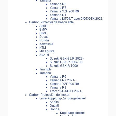
Yamaha
Yamaha R6
Yamaha R7
Yamaha YZF 900 R9
Yamaha R1
Yamaha MT09,Tracer 9/GT/GTX 2021
Carbon Protector de basculante
Aprilia
BMW
Buell
Ducati
Honda
Kawasaki
KTM
MV Agusta
Suzuki
Suzuki GSX-8S/R 2023-
Suzuki GSX-R 600/750
Suzuki GSX-R 1000
Triumph
Yamaha
Yamaha R6
Yamaha R7 2021-
Yamaha YZF 900 R9
Yamaha R1
Tracer 9/GT/GTX 2021-
Carbon Protección del motor
Lima-Kupplung-Zündungsdeckel
Aprilia
Ducati
Honda
Kupplungsdeckel