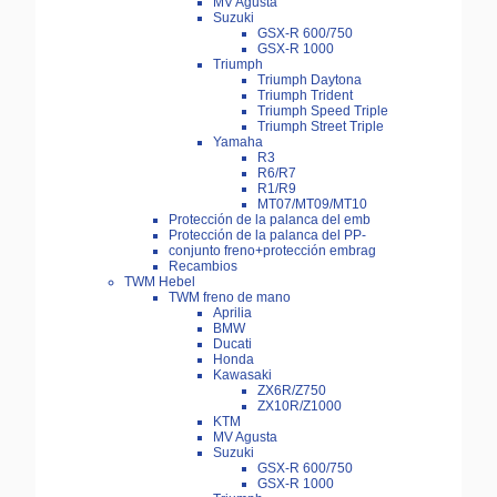
MV Agusta
Suzuki
GSX-R 600/750
GSX-R 1000
Triumph
Triumph Daytona
Triumph Trident
Triumph Speed Triple
Triumph Street Triple
Yamaha
R3
R6/R7
R1/R9
MT07/MT09/MT10
Protección de la palanca del emb
Protección de la palanca del PP-
conjunto freno+protección embrag
Recambios
TWM Hebel
TWM freno de mano
Aprilia
BMW
Ducati
Honda
Kawasaki
ZX6R/Z750
ZX10R/Z1000
KTM
MV Agusta
Suzuki
GSX-R 600/750
GSX-R 1000