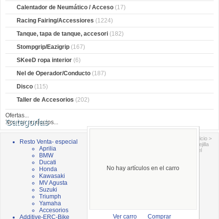
Calentador de Neumático / Acceso
(17)
Racing Fairing/Accessiores
(1224)
Tanque, tapa de tanque, accesori
(182)
Stompgrip/Eazigrip
(167)
SKeeD ropa interior
(6)
Nel de Operador/Conducto
(187)
Disco
(115)
Taller de Accesorios
(202)
Ofertas...
Categorías
Nuevos productos...
Inicio
>
Resto Venta- especial
Rejilla
Aprilia
del
BMW
Ducati
No hay artículos en el carro
Honda
Kawasaki
MV Agusta
Suzuki
Triumph
Yamaha
Accesorios
Additive-ERC-Bike
Ver carro
Comprar