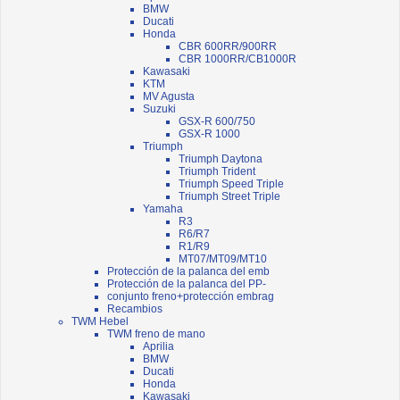
BMW
Ducati
Honda
CBR 600RR/900RR
CBR 1000RR/CB1000R
Kawasaki
KTM
MV Agusta
Suzuki
GSX-R 600/750
GSX-R 1000
Triumph
Triumph Daytona
Triumph Trident
Triumph Speed Triple
Triumph Street Triple
Yamaha
R3
R6/R7
R1/R9
MT07/MT09/MT10
Protección de la palanca del emb
Protección de la palanca del PP-
conjunto freno+protección embrag
Recambios
TWM Hebel
TWM freno de mano
Aprilia
BMW
Ducati
Honda
Kawasaki