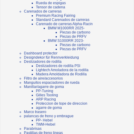
Rueda de espigas
Tensor de cadena
Carenados de carreras
Premium Racing Fairing
Standard Carenados de carreras
Carenado de carreras Alpha-Racin
BMW M1000RR 2025-
Piezas de carbono
Piezas de PRFV
BMW S1000RR 2023-
Piezas de carbono
Piezas de PRFV
Dashboard protector
Designdekor für Rennverkleidung
Deslizadores de rodilla
Deslizadores de rodilla PSI
Lightech Amoladora de la rodilla
Madera Amoldadora de Rodilla
Filtro de aire/accesorios
Manguitos espaciadores de rueda
Manillar/agarre de goma
PP-Tuning
Gilles Tooling
ARP Racing
Proteccion de tope de direccion
agarre de goma
Marco trasero
palancas de freno y embrague
PP- Hebel
TWM-Hebel
Parabrisas
Pastillas de freno lineas