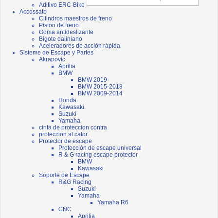
Aditivo ERC-Bike
Accossato
Cilindros maestros de freno
Piston de freno
Goma antideslizante
Bigote daliniano
Aceleradores de acción rápida
Sisteme de Escape y Partes
Akrapovic
Aprilia
BMW
BMW 2019-
BMW 2015-2018
BMW 2009-2014
Honda
Kawasaki
Suzuki
Yamaha
cinta de proteccion contra
proteccion al calor
Protector de escape
Protección de escape universal
R & G racing escape protector
BMW
Kawasaki
Soporte de Escape
R&G Racing
Suzuki
Yamaha
Yamaha R6
CNC
Aprilia