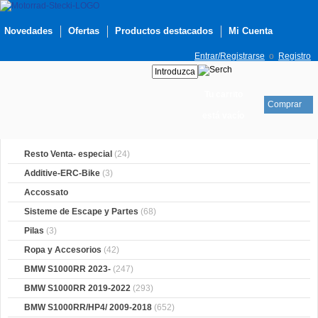
Novedades
Ofertas
Productos destacados
Mi Cuenta
Entrar/Registrarse
o
Registro
Tu carrito
Comprar
está vacío
Resto Venta- especial
(24)
Additive-ERC-Bike
(3)
Accossato
Sisteme de Escape y Partes
(68)
Pilas
(3)
Ropa y Accesorios
(42)
BMW S1000RR 2023-
(247)
BMW S1000RR 2019-2022
(293)
BMW S1000RR/HP4/ 2009-2018
(652)