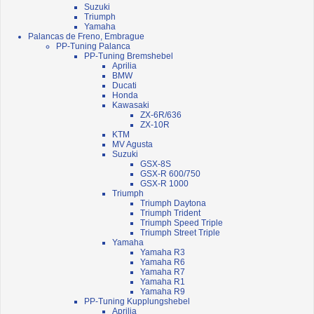
Suzuki
Triumph
Yamaha
Palancas de Freno, Embrague
PP-Tuning Palanca
PP-Tuning Bremshebel
Aprilia
BMW
Ducati
Honda
Kawasaki
ZX-6R/636
ZX-10R
KTM
MV Agusta
Suzuki
GSX-8S
GSX-R 600/750
GSX-R 1000
Triumph
Triumph Daytona
Triumph Trident
Triumph Speed Triple
Triumph Street Triple
Yamaha
Yamaha R3
Yamaha R6
Yamaha R7
Yamaha R1
Yamaha R9
PP-Tuning Kupplungshebel
Aprilia