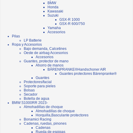
BMW
Honda
Kawasaki
Suzuki
GSX-R 1000
GSX-R 600/750
Yamaha
Accesorios
Pilas
LP Batterie
Ropa y Accesorios
Bajo demanda, Calcetines
Oeste de airbag Accesorios
Accesorios
Guantes, protector de mano
Ahorro de manos
BÄRENPRANKE®Handschoner AIR
Guantes protectores Bärenpranke®
Guantes
Protectores/facial
Soporte para pieles
Bolsas
Secador
Botella de agua
BMW S1000RR 2023-
Almohadillas de choque
Almohadillas de choque
Horquilla,Basculante protectores
Bonamici Racing
Cadenas, ruedas, pinones
Cadenas
Rueda de espigas