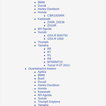
BMW
Ducati
Harley Davidson
Honda
CBR1000RR
Kawasaki
ZX6R, ZX636
ZX10R
MV Agusta
Suzuki
GSX-R 600/750
GSX-R 1000
Triumph
Yamaha
R6
R7
R1
R9
MT09/MT10
Tracer 9 GT 2021-
Guardabarros trasero
Aprilia
BMW
Buell
Ducati
Harley Davidson
Honda
Kawasaki
MV Agusta
Suzuki
Triumph Daytona
Yamaha