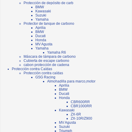
Protección de depósito de carb
BMW
Kawasaki
Suzuki
Yamaha
Protector de tanque de carbono
Aprilia
BMW
Ducati
Honda
MV Agusta
Yamaha
Yamaha R6
Máscara de lámpara de carbono
Cubierta de escape carbono
cabon protección de cadena
Protección contra Caídas
Protección contra caídas
GSG Racing
Almohadilla para marco,motor
Aprilia
BMW
Ducati
Honda
CBR600RR
CBR1000RR
Kawasaki
ZX-6R
ZX-10R/Z900
MV Agusta
Suzuki
Triumph