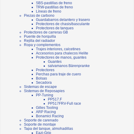
SBS-pastillas de freno
TRW-pastillas de freno
Líneas de freno
Piezas de carbono
Guardabarros delantero y trasero
Protectores de chasis/basculante
Protectores de tanques
Protectores de carreras GB
Puente de horquilla
Rejilla del radiador
Ropa y complementos
Trajes interiores, calcetines
Accesorios para chalecos Helite
Protectores de manos, guantes
Guantes
salvamanos Bärenpranke
Protectores
Perchas para traje de cuero
Bolsas
Secadora
Sistemas de escape
Sistemas de Reposapies
PP-Tuning
PP517.F
PP517FRV-Full race
Gilles Tooling
ARP Racing
Bonamici Racing
Soporte de carenado
Soporte de montaje
Tapa del tanque, almohadillas
Eazi-Grip