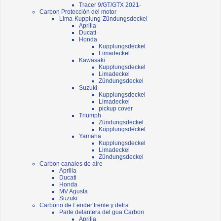
Tracer 9/GT/GTX 2021-
Carbon Protección del motor
Lima-Kupplung-Zündungsdeckel
Aprilia
Ducati
Honda
Kupplungsdeckel
Limadeckel
Kawasaki
Kupplungsdeckel
Limadeckel
Zündungsdeckel
Suzuki
Kupplungsdeckel
Limadeckel
pickup cover
Triumph
Zündungsdeckel
Kupplungsdeckel
Yamaha
Kupplungsdeckel
Limadeckel
Zündungsdeckel
Carbon canales de aire
Aprilia
Ducati
Honda
MV Agusta
Suzuki
Carbono de Fender frente y detra
Parte delantera del gua Carbon
Aprilia