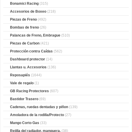
Bonamici Racing
(315)
Accesorios de Boxeo
(218)
Piezas de Freno
(492)
Bombas de freno
(26)
Palancas de Freno, Embrague
(510)
Piezas de Carbon
(421)
Protección contra Caídas
(562)
Dashboard protector
(14)
Llantas u. Accesorios
(136)
Reposapiés
(1644)
Vale de regalo
(1)
GB Racing Protectores
(607)
Bastidor Trasero
(69)
Cadenas, ruedas dentadas y piñon
(139)
Amoladora de la rodilla/Protecto
(27)
Mango Corto Gas
(33)
Rejilla del radiador, manguera,
(38)