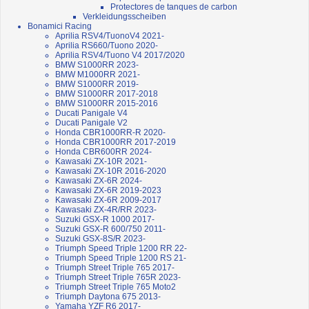
Protectores de tanques de carbon
Verkleidungsscheiben
Bonamici Racing
Aprilia RSV4/TuonoV4 2021-
Aprilia RS660/Tuono 2020-
Aprilia RSV4/Tuono V4 2017/2020
BMW S1000RR 2023-
BMW M1000RR 2021-
BMW S1000RR 2019-
BMW S1000RR 2017-2018
BMW S1000RR 2015-2016
Ducati Panigale V4
Ducati Panigale V2
Honda CBR1000RR-R 2020-
Honda CBR1000RR 2017-2019
Honda CBR600RR 2024-
Kawasaki ZX-10R 2021-
Kawasaki ZX-10R 2016-2020
Kawasaki ZX-6R 2024-
Kawasaki ZX-6R 2019-2023
Kawasaki ZX-6R 2009-2017
Kawasaki ZX-4R/RR 2023-
Suzuki GSX-R 1000 2017-
Suzuki GSX-R 600/750 2011-
Suzuki GSX-8S/R 2023-
Triumph Speed Triple 1200 RR 22-
Triumph Speed Triple 1200 RS 21-
Triumph Street Triple 765 2017-
Triumph Street Triple 765R 2023-
Triumph Street Triple 765 Moto2
Triumph Daytona 675 2013-
Yamaha YZF R6 2017-