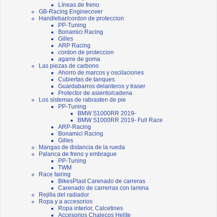
Líneas de freno
GB-Racing Enginecover
Handlebar/cordon de proteccion
PP-Tuning
Bonamici Racing
Gilles
ARP Racing
cordon de proteccion
agarre de goma
Las piezas de carbono
Ahorro de marcos y oscilaciones
Cubiertas de tanques
Guardabarros delanteros y traser
Protector de asiento/cadena
Los sistemas de rabrasten de pie
PP-Tuning
BMW S1000RR 2019-
BMW S1000RR 2019- Full Race
ARP-Racing
Bonamici Racing
Gilles
Mangas de distancia de la rueda
Palanca de freno y embrague
PP-Tuning
TWM
Race fairing
BikesPlast Carenado de carreras
Carenado de carrerras con lamina
Rejilla del radiador
Ropa y a accesorios
Ropa interior, Calcetines
Accesorios Chalecos Helite