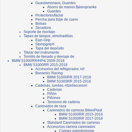
Guardamonaos, Guantes
Ahorro de manos Bärenpranke
Guantes
Protectores/facial
Percha para traje de cuero
Bolsas
Secadora
Soporte de montaje
Tapas de tanque, almohadillas
Eazi-Grip
Stompgrip®
Tapa del depósito
Titular del instrumento
Tornillo de llenado y drenaje de
BMW S1000RR/HP4/ 2009-2018
BMW S1000RR 2015-2018
Accesorios del refrigerador, ref
Bonamici Racing
BMW S1000RR 2017-2018
BMW S1000RR 2015-2016
Cadenas, ruedas,-ritzel/accesori
Cadenas
Piñón
Piñones
Tensores de cadena
Carenados de raza
Carenados de carreras BikesPlast
BMW S1000RR 2015-2016
BMW S1000RR 2017-2018
Standard Carenados de carreras
Accesorios carrera carenados
Cojines asiento/goma