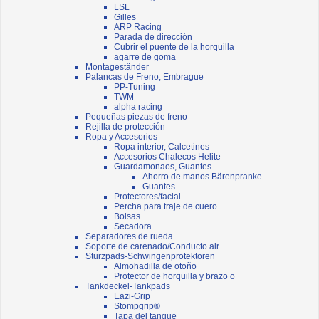
LSL
Gilles
ARP Racing
Parada de dirección
Cubrir el puente de la horquilla
agarre de goma
Montageständer
Palancas de Freno, Embrague
PP-Tuning
TWM
alpha racing
Pequeñas piezas de freno
Rejilla de protección
Ropa y Accesorios
Ropa interior, Calcetines
Accesorios Chalecos Helite
Guardamonaos, Guantes
Ahorro de manos Bärenpranke
Guantes
Protectores/facial
Percha para traje de cuero
Bolsas
Secadora
Separadores de rueda
Soporte de carenado/Conducto air
Sturzpads-Schwingenprotektoren
Almohadilla de otoño
Protector de horquilla y brazo o
Tankdeckel-Tankpads
Eazi-Grip
Stompgrip®
Tapa del tanque