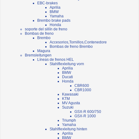
EBC-brakes
Aprilia
BMW
Yamaha
Brembo brake pads
Honda
soporte del sillín de freno
Bombas de freno
Brembo
Accesorios,Tornillos,Contenedore
Bombas de freno Brembo
Magura
Bremsleitungen
Líneas de frenos HEL
Stahlflexleitung vorn
Aprilia
BMW
Ducati
Honda
CBR600
CBR1000
Kawasaki
KTM
MV Agusta
Suzuki
GSX-R 600/750
GSX-R 1000
Triumph
Yamaha
Stahlflexleitung hinten
Aprilia
BMW