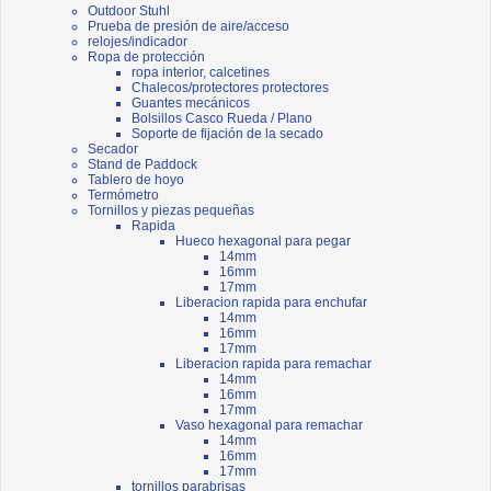
Outdoor Stuhl
Prueba de presión de aire/acceso
relojes/indicador
Ropa de protección
ropa interior, calcetines
Chalecos/protectores protectores
Guantes mecánicos
Bolsillos Casco Rueda / Plano
Soporte de fijación de la secado
Secador
Stand de Paddock
Tablero de hoyo
Termómetro
Tornillos y piezas pequeñas
Rapida
Hueco hexagonal para pegar
14mm
16mm
17mm
Liberacion rapida para enchufar
14mm
16mm
17mm
Liberacion rapida para remachar
14mm
16mm
17mm
Vaso hexagonal para remachar
14mm
16mm
17mm
tornillos parabrisas