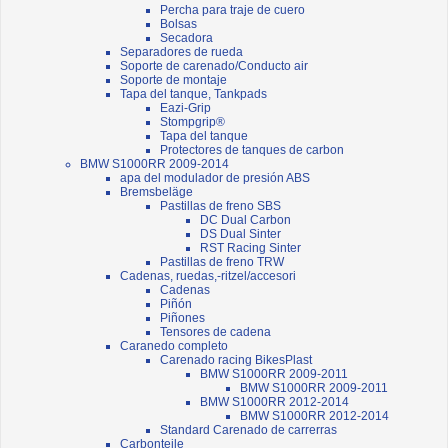
Percha para traje de cuero
Bolsas
Secadora
Separadores de rueda
Soporte de carenado/Conducto air
Soporte de montaje
Tapa del tanque, Tankpads
Eazi-Grip
Stompgrip®
Tapa del tanque
Protectores de tanques de carbon
BMW S1000RR 2009-2014
apa del modulador de presión ABS
Bremsbeläge
Pastillas de freno SBS
DC Dual Carbon
DS Dual Sinter
RST Racing Sinter
Pastillas de freno TRW
Cadenas, ruedas,-ritzel/accesori
Cadenas
Piñón
Piñones
Tensores de cadena
Caranedo completo
Carenado racing BikesPlast
BMW S1000RR 2009-2011
BMW S1000RR 2009-2011
BMW S1000RR 2012-2014
BMW S1000RR 2012-2014
Standard Carenado de carrerras
Carbonteile