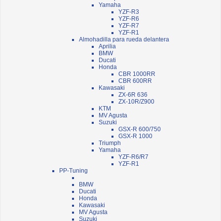
Yamaha
YZF-R3
YZF-R6
YZF-R7
YZF-R1
Almohadilla para rueda delantera
Aprilia
BMW
Ducati
Honda
CBR 1000RR
CBR 600RR
Kawasaki
ZX-6R 636
ZX-10R/Z900
KTM
MV Agusta
Suzuki
GSX-R 600/750
GSX-R 1000
Triumph
Yamaha
YZF-R6/R7
YZF-R1
PP-Tuning
BMW
Ducati
Honda
Kawasaki
MV Agusta
Suzuki