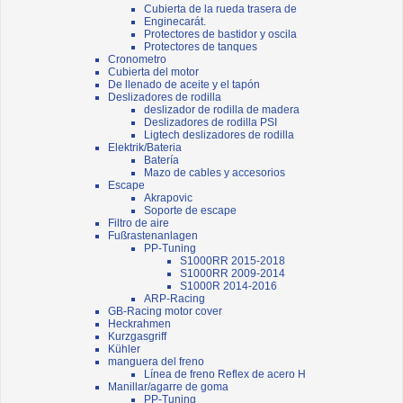
Cubierta de la rueda trasera de
Enginecarát.
Protectores de bastidor y oscila
Protectores de tanques
Cronometro
Cubierta del motor
De llenado de aceite y el tapón
Deslizadores de rodilla
deslizador de rodilla de madera
Deslizadores de rodilla PSI
Ligtech deslizadores de rodilla
Elektrik/Bateria
Batería
Mazo de cables y accesorios
Escape
Akrapovic
Soporte de escape
Filtro de aire
Fußrastenanlagen
PP-Tuning
S1000RR 2015-2018
S1000RR 2009-2014
S1000R 2014-2016
ARP-Racing
GB-Racing motor cover
Heckrahmen
Kurzgasgriff
Kühler
manguera del freno
Línea de freno Reflex de acero H
Manillar/agarre de goma
PP-Tuning