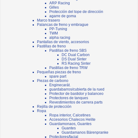
ARP Racing
Gilles
Protección del tope de dirección
agarre de goma
Marco trasero
Palancas de freno y embrague
PP-Tuning
TWM
alpha racing
Pantallas de viento, accesorios
Pastillas de freno
Pastillas de freno SBS
DC Dual Carbon
DS Dual Sinter
RS Racing Sinter
Pastillas de freno TRW
Pequeñas piezas de freno
spare part
Piezas de carbono
Enginecarát.
guardabarros/cubierta de la rued
Protector de bastidor y balanceo
Protectores de tanques
Revestimientos de carrera parts
Rejilla de protección
Ropa
Ropa interior, Calcetines
Accesorios Chalecos Helite
Guardamonaos, Guantes
Guantes
Guardamanos Bärenpranke
Protectores/facial