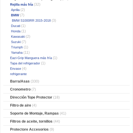
(32)
Rejilla más fría
(2)
Aprilia
(7)
BMW
(3)
BMW S1000RR 2015-2018
(1)
Ducati
(1)
Honda
(2)
Kawasaki
(7)
Suzuki
(1)
Triumph
(11)
Yamaha
(1)
Eazi-Grip Manguera más fría
(1)
Tapa del refrigerador
(4)
Envase
refrigerante
Barra/Asas
(330)
Cronometro
(7)
Dirección Tope Protector
(18)
Filtro de aire
(4)
Soporte de Montaje, Rampas
(41)
Filtros de aceite, tornillos
(44)
Protectore Accesorios
(9)