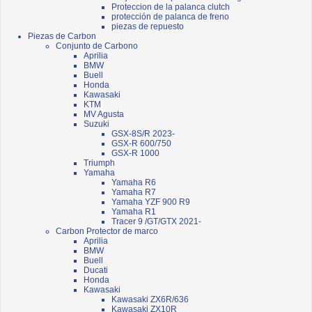
Proteccion de la palanca clutch
protección de palanca de freno
piezas de repuesto
Piezas de Carbon
Conjunto de Carbono
Aprilia
BMW
Buell
Honda
Kawasaki
KTM
MV Agusta
Suzuki
GSX-8S/R 2023-
GSX-R 600/750
GSX-R 1000
Triumph
Yamaha
Yamaha R6
Yamaha R7
Yamaha YZF 900 R9
Yamaha R1
Tracer 9 /GT/GTX 2021-
Carbon Protector de marco
Aprilia
BMW
Buell
Ducati
Honda
Kawasaki
Kawasaki ZX6R/636
Kawasaki ZX10R