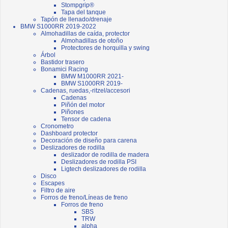
Stompgrip®
Tapa del tanque
Tapón de llenado/drenaje
BMW S1000RR 2019-2022
Almohadillas de caída, protector
Almohadillas de otoño
Protectores de horquilla y swing
Árbol
Bastidor trasero
Bonamici Racing
BMW M1000RR 2021-
BMW S1000RR 2019-
Cadenas, ruedas,-ritzel/accesori
Cadenas
Piñón del motor
Piñones
Tensor de cadena
Cronometro
Dashboard protector
Decoración de diseño para carena
Deslizadores de rodilla
deslizador de rodilla de madera
Deslizadores de rodilla PSI
Ligtech deslizadores de rodilla
Disco
Escapes
Filtro de aire
Forros de freno/Líneas de freno
Forros de freno
SBS
TRW
alpha