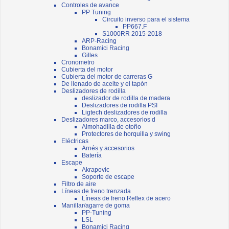
Controles de avance
PP Tuning
Circuito inverso para el sistema
PP667.F
S1000RR 2015-2018
ARP-Racing
Bonamici Racing
Gilles
Cronometro
Cubierta del motor
Cubierta del motor de carreras G
De llenado de aceite y el tapón
Deslizadores de rodilla
deslizador de rodilla de madera
Deslizadores de rodilla PSI
Ligtech deslizadores de rodilla
Deslizadores marco, accesorios d
Almohadilla de otoño
Protectores de horquilla y swing
Eléctricas
Arnés y accesorios
Batería
Escape
Akrapovic
Soporte de escape
Filtro de aire
Líneas de freno trenzada
Líneas de freno Reflex de acero
Manillar/agarre de goma
PP-Tuning
LSL
Bonamici Racing