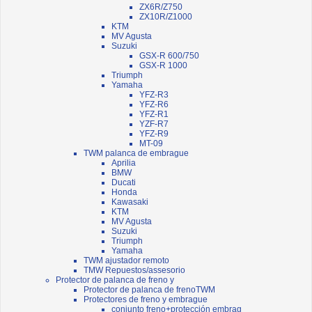
ZX6R/Z750
ZX10R/Z1000
KTM
MV Agusta
Suzuki
GSX-R 600/750
GSX-R 1000
Triumph
Yamaha
YFZ-R3
YFZ-R6
YFZ-R1
YZF-R7
YFZ-R9
MT-09
TWM palanca de embrague
Aprilia
BMW
Ducati
Honda
Kawasaki
KTM
MV Agusta
Suzuki
Triumph
Yamaha
TWM ajustador remoto
TMW Repuestos/assesorio
Protector de palanca de freno y
Protector de palanca de frenoTWM
Protectores de freno y embrague
conjunto freno+protección embrag