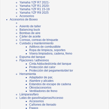
Yamaha YZF R7 2021-
Yamaha YZF R1 2020-
Yamaha YZF R1 15-19
Yamaha YZF R9 2025
Accesorios
Accesorios de Boxeo
Asiento de taller
Balancing buck
Bombas de aire
Cárter de aceite
Correas, correas de trinquete
Cuidado y mantenimiento
Aditivos de combustible
Ropa de limpieza, soportes
Visera limpiadora, cadena, freno
Espuma del tanque
Fijaciones / adhesivos
Cinta Adducted/cinta del tanque
Protección del calor
Protección del pegamento/del tor
Herramienta
Adaptador de par,
Alambre y alicates
Estandos de escape de cadena
Otros/accesorios
Ventiladores de freno
Lámparas/faro
Latas de gasolina/jarras/Accesso
Accesorios
Cañones de llenado
Frasco