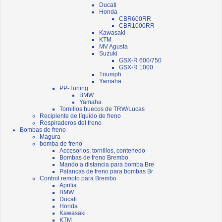
Ducati
Honda
CBR600RR
CBR1000RR
Kawasaki
KTM
MV Agusta
Suzuki
GSX-R 600/750
GSX-R 1000
Triumph
Yamaha
PP-Tuning
BMW
Yamaha
Tornillos huecos de TRW/Lucas
Recipiente de líquido de freno
Respiraderos del freno
Bombas de freno
Magura
bomba de freno
Accesorios, tornillos, contenedo
Bombas de freno Brembo
Mando a distancia para bomba Bre
Palancas de freno para bombas Br
Control remoto para Brembo
Aprilia
BMW
Ducati
Honda
Kawasaki
KTM