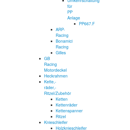
Umkehrschaltung
für
PP
Anlage
PP667.F
ARP-
Racing
Bonamici
Racing
Gilles
GB
Racing
Motordeckel
Heckrahmen
Kette,-
räder,-
Ritzel/Zubehör
Ketten
Kettenräder
Kettenspanner
Ritzel
Knieschleifer
Holzknieschleifer