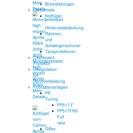
Mehr
Bremsleitungen
Details
Carbonteile
Kotflügel
/
Hinterradabdeckung
Rahmen-,
und
Schwingenschoner
Tankprotektoren
Dashboard
Motordeckelsatz
Protektor
high
Designdekor
impact
für
Aprilia
Rennverkleidung
RSV4...
Fußrastenanlagen
Mehr
PP-
Details
Tuning
PP517.F
PP517FRV-
Full
race
Gilles