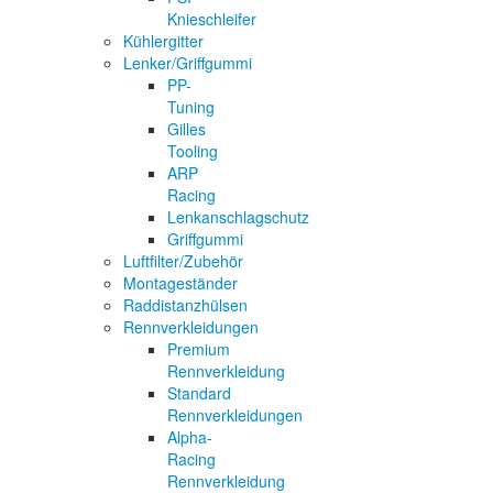
Knieschleifer
Kühlergitter
Lenker/Griffgummi
PP-
Tuning
Gilles
Tooling
ARP
Racing
Lenkanschlagschutz
Griffgummi
Luftfilter/Zubehör
Montageständer
Raddistanzhülsen
Rennverkleidungen
Premium
Rennverkleidung
Standard
Rennverkleidungen
Alpha-
Racing
Rennverkleidung