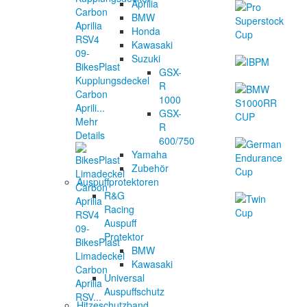
Aprilia
BMW
Honda
Kawasaki
Suzuki
BikesPlast
GSX-
Kupplungsdeckel
R
Carbon
1000
Aprili...
GSX-
Mehr
R
Details
600/750
Yamaha
Zubehör
Auspuffprotektoren
R&G
Racing
Auspuff
Protektor
BikesPlast
BMW
Limadeckel
Kawasaki
Carbon
Universal
Aprilia
Auspuffschutz
RSV...
Hitzeschutzband