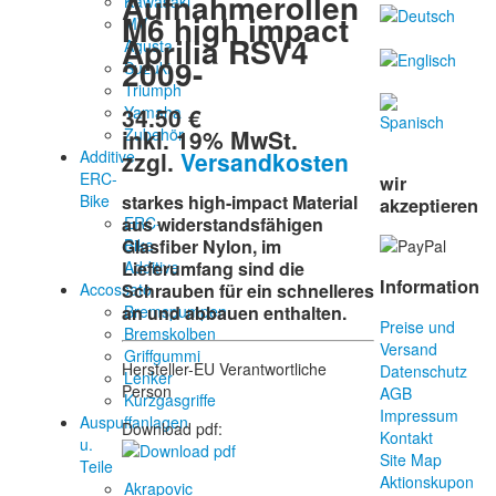
Aufnahmerollen
Kawasaki
M6 high impact
MV
Aprilia RSV4
Agusta
2009-
Suzuki
Triumph
34.50 €
Yamaha
inkl. 19% MwSt.
Zubehör
zzgl.
Versandkosten
Additive-
ERC-
wir
Bike
starkes high-impact Material
akzeptieren
ERC-
aus widerstandsfähigen
Bike
Glasfiber Nylon, im
Additive
Lieferumfang sind die
Information
Accossato
Schrauben für ein schnelleres
Bremspumpen
an und abbauen enthalten.
Preise und
Bremskolben
Versand
Griffgummi
Hersteller-EU Verantwortliche
Datenschutz
Lenker
Person
AGB
Kurzgasgriffe
Impressum
Auspuffanlagen
Download pdf:
Kontakt
u.
Site Map
Teile
Aktionskupon
Akrapovic