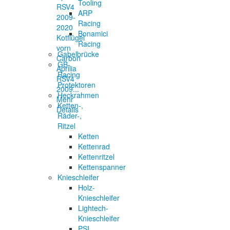
Tooling
ARP
Racing
Bonamici
Kotflügel
Racing
vorn
Gabelbrücke
Carbon
GB-
Aprilia
Racing
RSV4
Protektoren
2009...
Heckrahmen
Mehr
Ketten-,
Details
Räder-,
Ritzel
Ketten
Kettenrad
Kettenritzel
Kettenspanner
Knieschleifer
Holz-
Knieschleifer
Lightech-
Knieschleifer
PSI