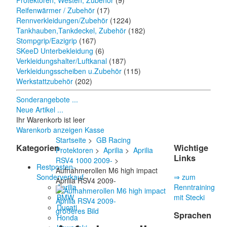
Protektoren, Westen, Zubehör
(9)
Reifenwärmer / Zubehör
(17)
Rennverkleidungen/Zubehör
(1224)
Tankhauben,Tankdeckel, Zubehör
(182)
Stompgrip/Eazigrip
(167)
SKeeD Unterbekleidung
(6)
Verkleidungshalter/Luftkanal
(187)
Verkleidungsscheiben u.Zubehör
(115)
Werkstattzubehör
(202)
Sonderangebote ...
Neue Artikel ...
Ihr Warenkorb ist leer
Warenkorb anzeigen
Kasse
Startseite
>
GB Racing
Kategorien
Wichtige
Protektoren
>
Aprilia
>
Aprilia
Links
RSV4 1000 2009-
>
Restposten-
Aufnahmerollen M6 high impact
Sonderverkauf
⇒ zum
Aprilia RSV4 2009-
Aprilia
Renntraining
BMW
mit Stecki
Ducati
größeres Bild
Sprachen
Honda