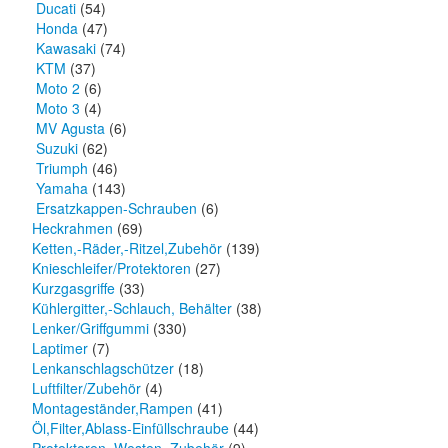
Ducati
(54)
Honda
(47)
Kawasaki
(74)
KTM
(37)
Moto 2
(6)
Moto 3
(4)
MV Agusta
(6)
Suzuki
(62)
Triumph
(46)
Yamaha
(143)
Ersatzkappen-Schrauben
(6)
Heckrahmen
(69)
Ketten,-Räder,-Ritzel,Zubehör
(139)
Knieschleifer/Protektoren
(27)
Kurzgasgriffe
(33)
Kühlergitter,-Schlauch, Behälter
(38)
Lenker/Griffgummi
(330)
Laptimer
(7)
Lenkanschlagschützer
(18)
Luftfilter/Zubehör
(4)
Montageständer,Rampen
(41)
Öl,Filter,Ablass-Einfüllschraube
(44)