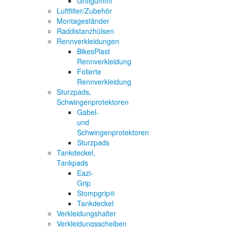
Griffgummi
Luftfilter/Zubehör
Montageständer
Raddistanzhülsen
Rennverkleidungen
BikesPlast
Rennverkleidung
Folierte
Rennverkleidung
Sturzpads,
Schwingenprotektoren
Gabel-
und
Schwingenprotektoren
Sturzpads
Tankdeckel,
Tankpads
Eazi-
Grip
Stompgrip®
Tankdeckel
Verkleidungshalter
Verkleidungsscheiben