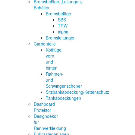
Bremsbeläge-,Leitungen,-
Behälter
Bremsbeläge
SBS
TRW
alpha
Bremsleitungen
Carbonteile
Kotflügel
vorn
und
hinten
Rahmen-
und
Schwingenschoner
Sitzbankabdeckung/Kettenschutz
Tankabdeckungen
Dashboard
Protektor
Designdekor
für
Rennverkleidung
Fußrastenanlagen