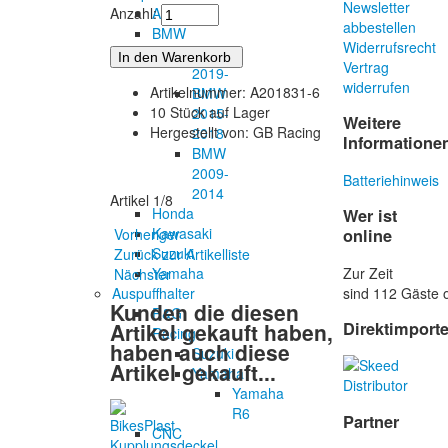
Newsletter
Aprilia
Anzahl:
abbestellen
BMW
Widerrufsrecht
BMW
Vertrag
2019-
widerrufen
Artikelnummer: A201831-6
BMW
10 Stück auf Lager
2015-
Weitere
Hergestellt von: GB Racing
2018
Informatione
BMW
2009-
Batteriehinweis
2014
Artikel 1/8
Honda
Wer ist
Kawasaki
online
Vorheriger
Suzuki
Zurück zur Artikelliste
Zur Zeit
Yamaha
Nächster
sind 112 Gäste o
Auspuffhalter
Kunden die diesen
R&G
Artikel gekauft haben,
Direktimport
Racing
haben auch diese
Suzuki
Artikel gekauft...
Yamaha
Yamaha
R6
Partner
CNC