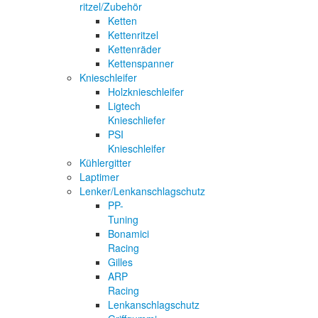
ritzel/Zubehör
Ketten
Kettenritzel
Kettenräder
Kettenspanner
Knieschleifer
Holzknieschleifer
Ligtech
Knieschliefer
PSI
Knieschleifer
Kühlergitter
Laptimer
Lenker/Lenkanschlagschutz
PP-
Tuning
Bonamici
Racing
Gilles
ARP
Racing
Lenkanschlagschutz