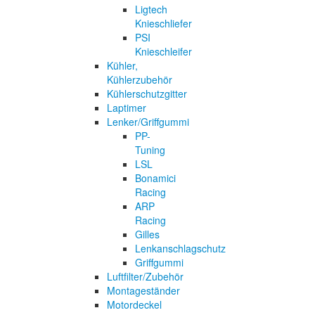
Ligtech
Knieschliefer
PSI
Knieschleifer
Kühler,
Kühlerzubehör
Kühlerschutzgitter
Laptimer
Lenker/Griffgummi
PP-
Tuning
LSL
Bonamici
Racing
ARP
Racing
Gilles
Lenkanschlagschutz
Griffgummi
Luftfilter/Zubehör
Montageständer
Motordeckel