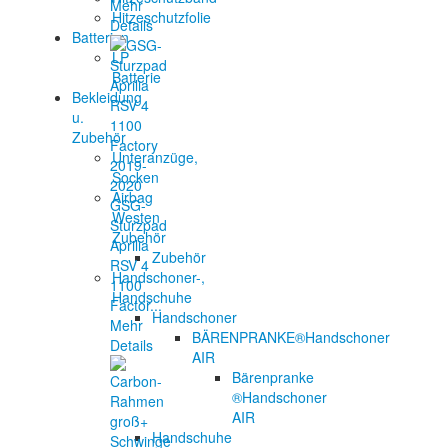
Mehr
Hitzeschutzfolie
Details
Batterien
LP
Batterie
Bekleidung
u.
Zubehör
Unteranzüge,
Socken
Airbag
GSG-
Westen
Sturzpad
Zubehör
Aprilia
Zubehör
RSV 4
Handschoner-,
1100
Handschuhe
Factor...
Handschoner
Mehr
BÄRENPRANKE®Handschoner
Details
AIR
Bärenpranke
®Handschoner
AIR
Handschuhe