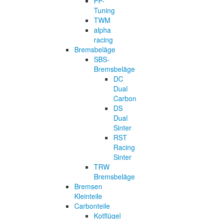
PP-
Tuning
TWM
alpha
racing
Bremsbeläge
SBS-
Bremsbeläge
DC
Dual
Carbon
DS
Dual
Sinter
RST
Racing
Sinter
TRW
Bremsbeläge
Bremsen
Kleinteile
Carbonteile
Kotflügel