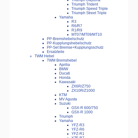
Triumph Daytona
Triumph Trident
Triumph Speed Triple
Triumph Street Triple
Yamaha
R3
R6/R7
R1/R9
MT07/MT09/MT10
PP-Bremshebelschutz
PP-Kupplungshebelschutz
PP-Set Bremse+Kupplungsschutz
Ersatzteile
TWM Hebel
TWM Bremshebel
Aprilia
BMW
Ducati
Honda
Kawasaki
ZX6R/Z750
ZX10R/Z1000
KTM
MV Agusta
Suzuki
GSX-R 600/750
GSX-R 1000
Triumph
Yamaha
YFZ-R3
YFZ-R6
YFZ-R1