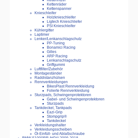
Kettenritzel
Kettenräder
Kettenspanner
Knieschleifer
Holzknieschleifer
Ligtech Knieschliefer
PSI Knieschleifer
Kühlergitter
Laptimer
Lenker/Lenkanschlagschutz
PP-Tuning
Bonamici Racing
Gilles
ARP Racing
Lenkanschlagschutz
Griffgummi
Luftfilter/Zubehör
Montageständer
Raddistanzhülsen
Rennverkleidungen
BikesPlast Rennverkleidung
Folierte Rennverkleidung
Sturzpads, Schwingenprotektoren
Gabel- und Schwingenprotektoren
Sturzpads
Tankdeckel, Tankpads
Eazi-Grip
Stompgrip®
Tankdeckel
Verkleidungshalter
Verkleidungsscheiben
Öl-Einfüll- und Ablaßschraube