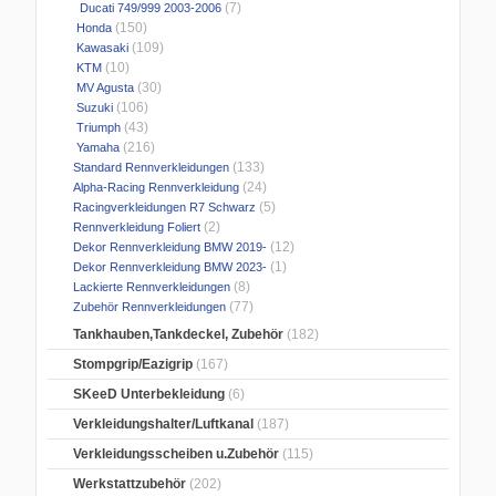
(7)
Ducati 749/999 2003-2006
(150)
Honda
(109)
Kawasaki
(10)
KTM
(30)
MV Agusta
(106)
Suzuki
(43)
Triumph
(216)
Yamaha
(133)
Standard Rennverkleidungen
(24)
Alpha-Racing Rennverkleidung
(5)
Racingverkleidungen R7 Schwarz
(2)
Rennverkleidung Foliert
(12)
Dekor Rennverkleidung BMW 2019-
(1)
Dekor Rennverkleidung BMW 2023-
(8)
Lackierte Rennverkleidungen
(77)
Zubehör Rennverkleidungen
Tankhauben,Tankdeckel, Zubehör
(182)
Stompgrip/Eazigrip
(167)
SKeeD Unterbekleidung
(6)
Verkleidungshalter/Luftkanal
(187)
Verkleidungsscheiben u.Zubehör
(115)
Werkstattzubehör
(202)