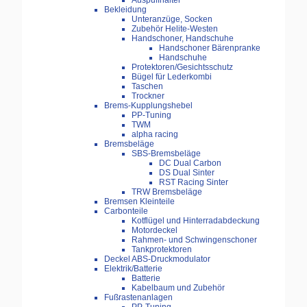
Auspuffhalter
Bekleidung
Unteranzüge, Socken
Zubehör Helite-Westen
Handschoner, Handschuhe
Handschoner Bärenpranke
Handschuhe
Protektoren/Gesichtsschutz
Bügel für Lederkombi
Taschen
Trockner
Brems-Kupplungshebel
PP-Tuning
TWM
alpha racing
Bremsbeläge
SBS-Bremsbeläge
DC Dual Carbon
DS Dual Sinter
RST Racing Sinter
TRW Bremsbeläge
Bremsen Kleinteile
Carbonteile
Kotflügel und Hinterradabdeckung
Motordeckel
Rahmen- und Schwingenschoner
Tankprotektoren
Deckel ABS-Druckmodulator
Elektrik/Batterie
Batterie
Kabelbaum und Zubehör
Fußrastenanlagen