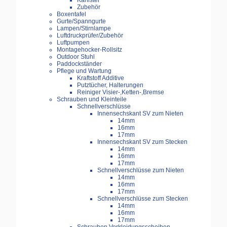
Kanister
Zubehör
Boxentafel
Gurte/Spanngurte
Lampen/Stirnlampe
Luftdruckprüfer/Zubehör
Luftpumpen
Montagehocker-Rollsitz
Outdoor Stuhl
Paddockständer
Pflege und Wartung
Kraftstoff Additive
Putztücher, Halterungen
Reiniger Visier-,Ketten-,Bremse
Schrauben und Kleinteile
Schnellverschlüsse
Innensechskant SV zum Nieten
14mm
16mm
17mm
Innensechskant SV zum Stecken
14mm
16mm
17mm
Schnellverschlüsse zum Nieten
14mm
16mm
17mm
Schnellverschlüsse zum Stecken
14mm
16mm
17mm