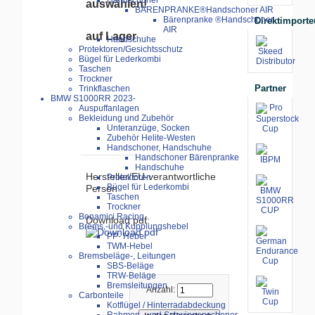
Handschoner
auswählen!
BÄRENPRANKE®Handschoner AIR
Bärenpranke ®Handschoner
Direktimporte
AIR
auf Lager
Handschuhe
Protektoren/Gesichtsschutz
Bügel für Lederkombi
Taschen
Trockner
Partner
Trinkflaschen
BMW S1000RR 2023-
Auspuffanlagen
Bekleidung und Zubehör
Unteranzüge, Socken
Zubehör Helite-Westen
Handschoner, Handschuhe
Handschoner Bärenpranke
Handschuhe
Hersteller/EU-verantwortliche
Protektoren
Bügel für Lederkombi
Person
Taschen
Trockner
Bonamici Racing
Download pdf:
Brems,-und Kupplungshebel
PP- Hebel
TWM-Hebel
Bremsbeläge-, Leitungen
SBS-Beläge
TRW-Beläge
Bremsleitungen
Anzahl:
Carbonteile
Kotflügel / Hinterradabdeckung