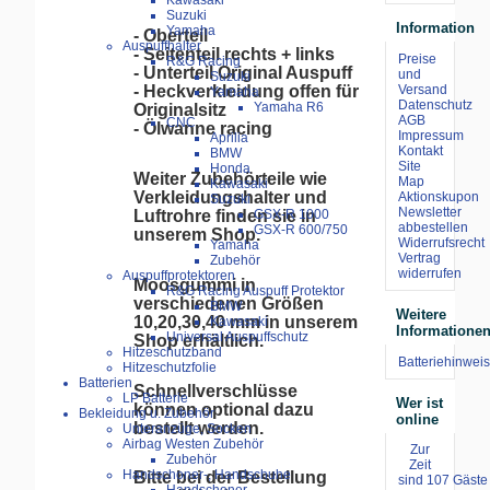
Kawasaki
Suzuki
Information
Yamaha
- Oberteil
Auspuffhalter
- Seitenteil rechts + links
Preise
R&G Racing
- Unterteil Original Auspuff
und
Suzuki
Versand
- Heckverkleidung offen für
Yamaha
Datenschutz
Yamaha R6
Originalsitz
AGB
CNC
- Ölwanne racing
Impressum
Aprilia
Kontakt
BMW
Site
Honda
Weiter Zubehörteile wie
Map
Kawasaki
Verkleidungshalter und
Aktionskupon
Suzuki
Newsletter
Luftrohre finden sie in
GSX-R 1000
abbestellen
GSX-R 600/750
unserem Shop.
Widerrufsrecht
Yamaha
Vertrag
Zubehör
widerrufen
Auspuffprotektoren
Moosgummi in
R&G Racing Auspuff Protektor
verschiedenen Größen
BMW
Weitere
10,20,30,40 mm in unserem
Kawasaki
Informatione
Universal Auspuffschutz
Shop erhältlich.
Hitzeschutzband
Batteriehinweis
Hitzeschutzfolie
Batterien
Schnellverschlüsse
LP Batterie
Wer ist
können optional dazu
Bekleidung u. Zubehör
online
bestellt werden.
Unteranzüge, Socken
Airbag Westen Zubehör
Zur
Zubehör
Zeit
Handschoner-, Handschuhe
Bitte bei der Bestellung
sind 107 Gäste 