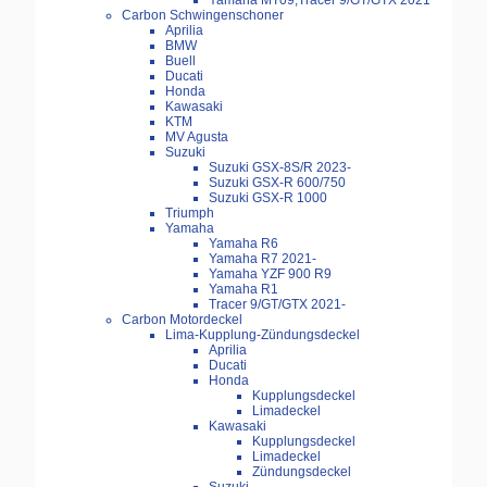
Yamaha MT09,Tracer 9/GT/GTX 2021
Carbon Schwingenschoner
Aprilia
BMW
Buell
Ducati
Honda
Kawasaki
KTM
MV Agusta
Suzuki
Suzuki GSX-8S/R 2023-
Suzuki GSX-R 600/750
Suzuki GSX-R 1000
Triumph
Yamaha
Yamaha R6
Yamaha R7 2021-
Yamaha YZF 900 R9
Yamaha R1
Tracer 9/GT/GTX 2021-
Carbon Motordeckel
Lima-Kupplung-Zündungsdeckel
Aprilia
Ducati
Honda
Kupplungsdeckel
Limadeckel
Kawasaki
Kupplungsdeckel
Limadeckel
Zündungsdeckel