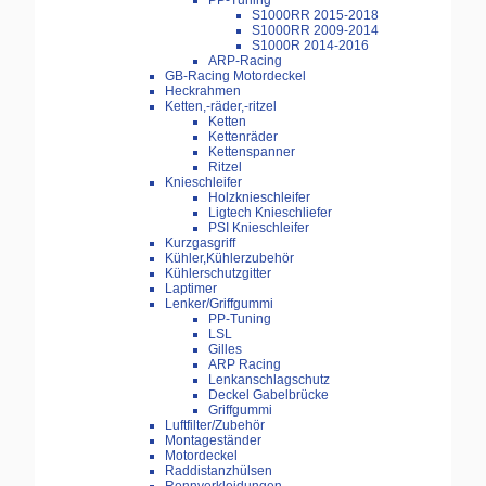
PP-Tuning
S1000RR 2015-2018
S1000RR 2009-2014
S1000R 2014-2016
ARP-Racing
GB-Racing Motordeckel
Heckrahmen
Ketten,-räder,-ritzel
Ketten
Kettenräder
Kettenspanner
Ritzel
Knieschleifer
Holzknieschleifer
Ligtech Knieschliefer
PSI Knieschleifer
Kurzgasgriff
Kühler,Kühlerzubehör
Kühlerschutzgitter
Laptimer
Lenker/Griffgummi
PP-Tuning
LSL
Gilles
ARP Racing
Lenkanschlagschutz
Deckel Gabelbrücke
Griffgummi
Luftfilter/Zubehör
Montageständer
Motordeckel
Raddistanzhülsen