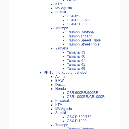
ZX-10R
KTM
MV Agusta
Suzuki
GSX-8S
GSX-R 600/750
GSX-R 1000
Triumph
Triumph Daytona
Triumph Trident
Triumph Speed Triple
Triumph Street Triple
Yamaha
Yamaha R3
Yamaha R6
Yamaha R7
Yamaha R1
Yamaha R9
PP-Tuning Kupplungshebel
Aprilia
BMW
Ducati
Honda
CBR 600RR/900RR
CBR 1000RR/CB1000R
Kawasaki
KTM
MV Agusta
Suzuki
GSX-R 600/750
GSX-R 1000
Triumph