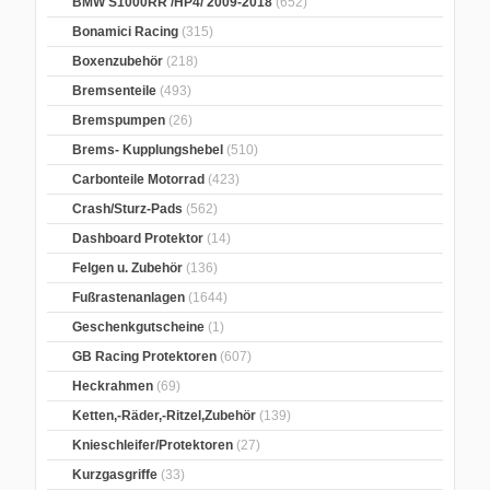
BMW S1000RR /HP4/ 2009-2018
(652)
Bonamici Racing
(315)
Boxenzubehör
(218)
Bremsenteile
(493)
Bremspumpen
(26)
Brems- Kupplungshebel
(510)
Carbonteile Motorrad
(423)
Crash/Sturz-Pads
(562)
Dashboard Protektor
(14)
Felgen u. Zubehör
(136)
Fußrastenanlagen
(1644)
Geschenkgutscheine
(1)
GB Racing Protektoren
(607)
Heckrahmen
(69)
Ketten,-Räder,-Ritzel,Zubehör
(139)
Knieschleifer/Protektoren
(27)
Kurzgasgriffe
(33)