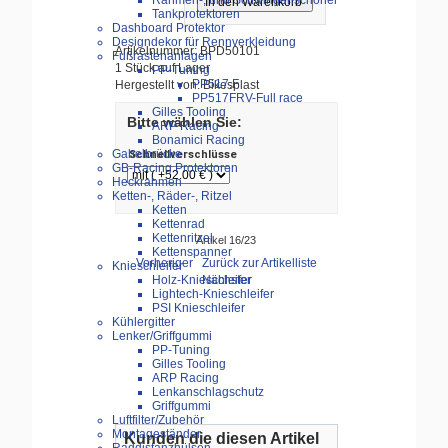
Rahmen-, und Schwingenschoner
Tankprotektoren
Dashboard Protektor
Designdekor für Rennverkleidung
Artikelnummer: BPD50101
Fußrastenanlagen
1 Stück auf Lager
PP-Tuning
PP517.F
Hergestellt von: Bikesplast
PP517FRV-Full race
Gilles Tooling
Bitte wählen Sie:
ARP Racing
Bonamici Racing
Gabelbrücke
Schnellverschlüsse
GB-Racing Protektoren
Heckrahmen
Ketten-, Räder-, Ritzel
Ketten
Kettenrad
Kettenritzel
Artikel 16/23
Kettenspanner
Vorheriger
Zurück zur Artikelliste
Knieschleifer
Nächster
Holz-Knieschleifer
Lightech-Knieschleifer
PSI Knieschleifer
Kühlergitter
Lenker/Griffgummi
PP-Tuning
Gilles Tooling
ARP Racing
Lenkanschlagschutz
Griffgummi
Luftfilter/Zubehör
Montageständer
Kunden die diesen Artikel