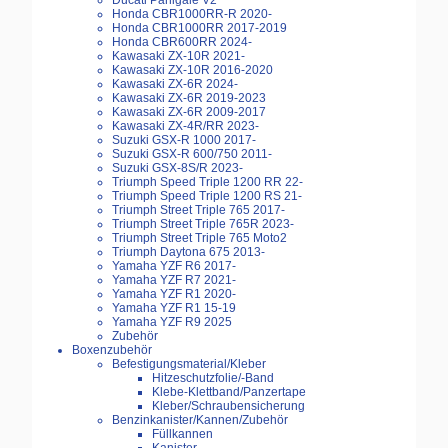
Ducati Panigale V2
Honda CBR1000RR-R 2020-
Honda CBR1000RR 2017-2019
Honda CBR600RR 2024-
Kawasaki ZX-10R 2021-
Kawasaki ZX-10R 2016-2020
Kawasaki ZX-6R 2024-
Kawasaki ZX-6R 2019-2023
Kawasaki ZX-6R 2009-2017
Kawasaki ZX-4R/RR 2023-
Suzuki GSX-R 1000 2017-
Suzuki GSX-R 600/750 2011-
Suzuki GSX-8S/R 2023-
Triumph Speed Triple 1200 RR 22-
Triumph Speed Triple 1200 RS 21-
Triumph Street Triple 765 2017-
Triumph Street Triple 765R 2023-
Triumph Street Triple 765 Moto2
Triumph Daytona 675 2013-
Yamaha YZF R6 2017-
Yamaha YZF R7 2021-
Yamaha YZF R1 2020-
Yamaha YZF R1 15-19
Yamaha YZF R9 2025
Zubehör
Boxenzubehör
Befestigungsmaterial/Kleber
Hitzeschutzfolie/-Band
Klebe-Klettband/Panzertape
Kleber/Schraubensicherung
Benzinkanister/Kannen/Zubehör
Füllkannen