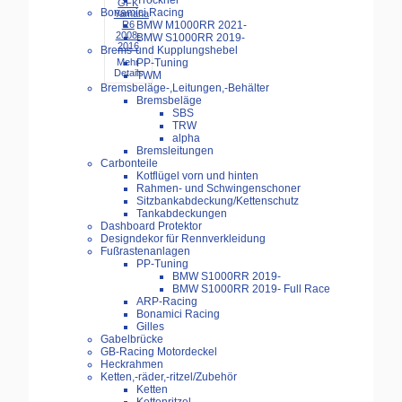
Trockner
GFK
Bonamici Racing
Yamaha
R6
BMW M1000RR 2021-
2008-
BMW S1000RR 2019-
2016
Brems-und Kupplungshebel
Mehr
PP-Tuning
Details
TWM
Bremsbeläge-,Leitungen,-Behälter
Bremsbeläge
SBS
TRW
alpha
Bremsleitungen
Carbonteile
Kotflügel vorn und hinten
Rahmen- und Schwingenschoner
Sitzbankabdeckung/Kettenschutz
Tankabdeckungen
Dashboard Protektor
Designdekor für Rennverkleidung
Fußrastenanlagen
PP-Tuning
BMW S1000RR 2019-
BMW S1000RR 2019- Full Race
ARP-Racing
Bonamici Racing
Gilles
Gabelbrücke
GB-Racing Motordeckel
Heckrahmen
Ketten,-räder,-ritzel/Zubehör
Ketten