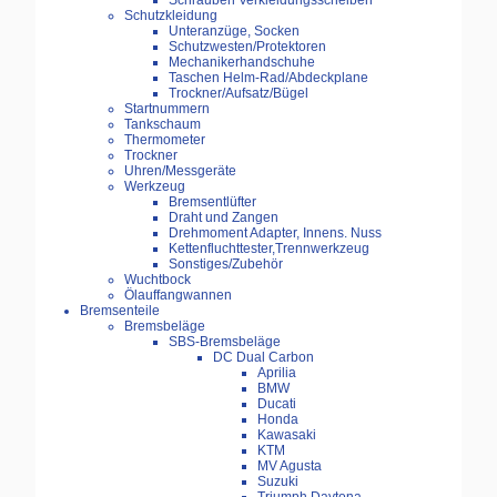
Schrauben Verkleidungsscheiben
Schutzkleidung
Unteranzüge, Socken
Schutzwesten/Protektoren
Mechanikerhandschuhe
Taschen Helm-Rad/Abdeckplane
Trockner/Aufsatz/Bügel
Startnummern
Tankschaum
Thermometer
Trockner
Uhren/Messgeräte
Werkzeug
Bremsentlüfter
Draht und Zangen
Drehmoment Adapter, Innens. Nuss
Kettenfluchttester,Trennwerkzeug
Sonstiges/Zubehör
Wuchtbock
Ölauffangwannen
Bremsenteile
Bremsbeläge
SBS-Bremsbeläge
DC Dual Carbon
Aprilia
BMW
Ducati
Honda
Kawasaki
KTM
MV Agusta
Suzuki