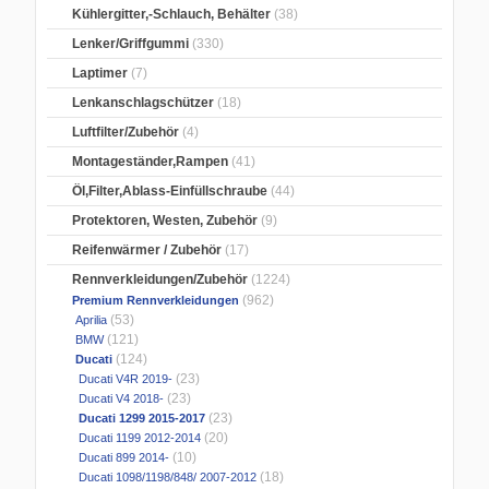
Kühlergitter,-Schlauch, Behälter
(38)
Lenker/Griffgummi
(330)
Laptimer
(7)
Lenkanschlagschützer
(18)
Luftfilter/Zubehör
(4)
Montageständer,Rampen
(41)
Öl,Filter,Ablass-Einfüllschraube
(44)
Protektoren, Westen, Zubehör
(9)
Reifenwärmer / Zubehör
(17)
Rennverkleidungen/Zubehör
(1224)
(962)
Premium Rennverkleidungen
(53)
Aprilia
(121)
BMW
(124)
Ducati
(23)
Ducati V4R 2019-
(23)
Ducati V4 2018-
(23)
Ducati 1299 2015-2017
(20)
Ducati 1199 2012-2014
(10)
Ducati 899 2014-
(18)
Ducati 1098/1198/848/ 2007-2012