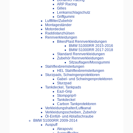
Bonamici Racing
ARP Racing
Gilles
Lenkanschlagschutz
Griffgummi
Luftfilter/Zubehör
Montageständer
Motordeckel
Raddistanzhülsen
Rennverkleidungen
BikesPlast Rennverkleidungen
BMW S1000RR 2015-2016
BMW S1000RR 2017-2018
Standard Rennverkleidungen
Zubehör Rennverkleidungen
Sitzauflagen/Moosgummi
Stahlflexbremsleitungen
HEL Stahlflexbremsleitungen
Sturzpads, Schwingenprotektoren
Gabel- und Schwingenprotektoren
Sturzpad
Tankdeckel, Tankpads
Eazi-Grip
Stompgrip®
Tankdeckel
Carbon Tankprotektoren
Verkleidungshalter/Luftkanal
Verkleidungsscheiben, Zubehör
Öl-Einfüll- und Ablaßschraube
BMW S1000RR 2009-2014
Auspuff
Akrapovic