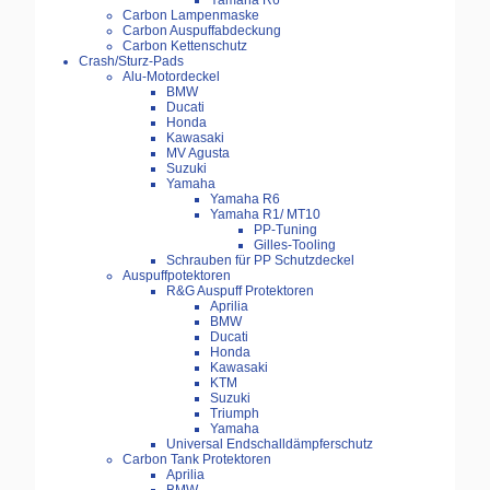
Yamaha R6
Carbon Lampenmaske
Carbon Auspuffabdeckung
Carbon Kettenschutz
Crash/Sturz-Pads
Alu-Motordeckel
BMW
Ducati
Honda
Kawasaki
MV Agusta
Suzuki
Yamaha
Yamaha R6
Yamaha R1/ MT10
PP-Tuning
Gilles-Tooling
Schrauben für PP Schutzdeckel
Auspuffpotektoren
R&G Auspuff Protektoren
Aprilia
BMW
Ducati
Honda
Kawasaki
KTM
Suzuki
Triumph
Yamaha
Universal Endschalldämpferschutz
Carbon Tank Protektoren
Aprilia