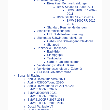
Rennverkleidungen
BikesPlast Rennverkleidungen
BMW S1000RR 2009-2011
BMW S1000RR 2009-
2011
BMW S1000RR 2012-2014
BMW S1000RR 2012-
2014
Standard Rennverkleidungen
Stahlflexbremsleitungen
HEL Stahlflexbremsleitung
Sturzpads-Schwingenprotektoren
Gabel- und Schwingenprotektoren
Sturzpad
Tankdeckel-Tankpads
Eazi-Grip
Stompgrip®
Tankdeckel
Carbon Tankprotektoren
Verkleidungshalter/Luftkanal
Verkleidungsscheiben u. Zubehör
Öl-Einfüll- Ablaßschraube
Bonamici Racing
Aprilia RSV4/TuonoV4 2021-
Aprilia RS660/Tuono 2020-
Aprilia RSV4/Tuono V4 2017/2020
BMW S1000RR 2023-
BMW M1000RR 2021-
BMW S1000RR 2019-
BMW S1000RR 2017-2018
BMW S1000RR 2015-2016
Ducati Panigale V4