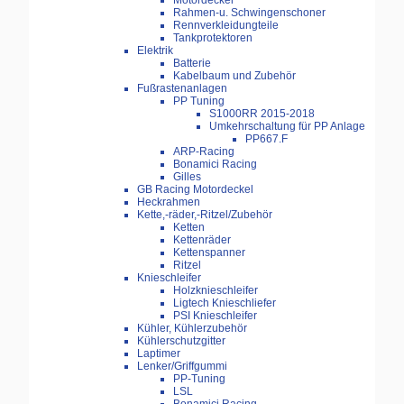
Motordeckel
Rahmen-u. Schwingenschoner
Rennverkleidungteile
Tankprotektoren
Elektrik
Batterie
Kabelbaum und Zubehör
Fußrastenanlagen
PP Tuning
S1000RR 2015-2018
Umkehrschaltung für PP Anlage
PP667.F
ARP-Racing
Bonamici Racing
Gilles
GB Racing Motordeckel
Heckrahmen
Kette,-räder,-Ritzel/Zubehör
Ketten
Kettenräder
Kettenspanner
Ritzel
Knieschleifer
Holzknieschleifer
Ligtech Knieschliefer
PSI Knieschleifer
Kühler, Kühlerzubehör
Kühlerschutzgitter
Laptimer
Lenker/Griffgummi
PP-Tuning
LSL