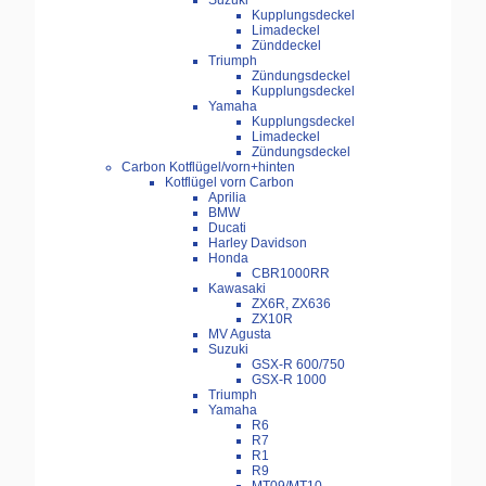
Suzuki
Kupplungsdeckel
Limadeckel
Zünddeckel
Triumph
Zündungsdeckel
Kupplungsdeckel
Yamaha
Kupplungsdeckel
Limadeckel
Zündungsdeckel
Carbon Kotflügel/vorn+hinten
Kotflügel vorn Carbon
Aprilia
BMW
Ducati
Harley Davidson
Honda
CBR1000RR
Kawasaki
ZX6R, ZX636
ZX10R
MV Agusta
Suzuki
GSX-R 600/750
GSX-R 1000
Triumph
Yamaha
R6
R7
R1
R9