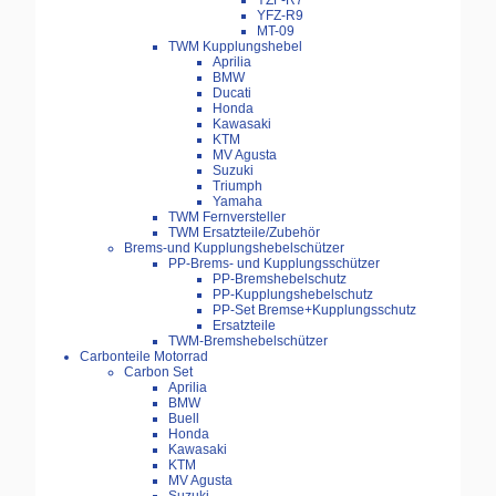
YZF-R7
YFZ-R9
MT-09
TWM Kupplungshebel
Aprilia
BMW
Ducati
Honda
Kawasaki
KTM
MV Agusta
Suzuki
Triumph
Yamaha
TWM Fernversteller
TWM Ersatzteile/Zubehör
Brems-und Kupplungshebelschützer
PP-Brems- und Kupplungsschützer
PP-Bremshebelschutz
PP-Kupplungshebelschutz
PP-Set Bremse+Kupplungsschutz
Ersatzteile
TWM-Bremshebelschützer
Carbonteile Motorrad
Carbon Set
Aprilia
BMW
Buell
Honda
Kawasaki
KTM
MV Agusta