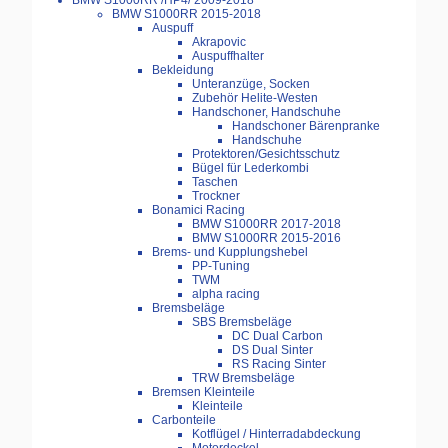
BMW S1000RR /HP4/ 2009-2018
BMW S1000RR 2015-2018
Auspuff
Akrapovic
Auspuffhalter
Bekleidung
Unteranzüge, Socken
Zubehör Helite-Westen
Handschoner, Handschuhe
Handschoner Bärenpranke
Handschuhe
Protektoren/Gesichtsschutz
Bügel für Lederkombi
Taschen
Trockner
Bonamici Racing
BMW S1000RR 2017-2018
BMW S1000RR 2015-2016
Brems- und Kupplungshebel
PP-Tuning
TWM
alpha racing
Bremsbeläge
SBS Bremsbeläge
DC Dual Carbon
DS Dual Sinter
RS Racing Sinter
TRW Bremsbeläge
Bremsen Kleinteile
Kleinteile
Carbonteile
Kotflügel / Hinterradabdeckung