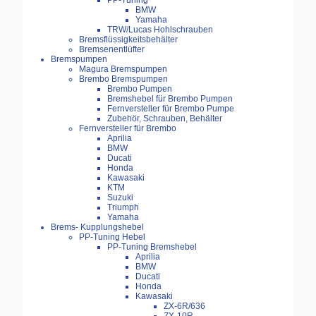
PP-Tuning
BMW
Yamaha
TRW/Lucas Hohlschrauben
Bremsflüssigkeitsbehälter
Bremsenentlüfter
Bremspumpen
Magura Bremspumpen
Brembo Bremspumpen
Brembo Pumpen
Bremshebel für Brembo Pumpen
Fernversteller für Brembo Pumpe
Zubehör, Schrauben, Behälter
Fernversteller für Brembo
Aprilia
BMW
Ducati
Honda
Kawasaki
KTM
Suzuki
Triumph
Yamaha
Brems- Kupplungshebel
PP-Tuning Hebel
PP-Tuning Bremshebel
Aprilia
BMW
Ducati
Honda
Kawasaki
ZX-6R/636