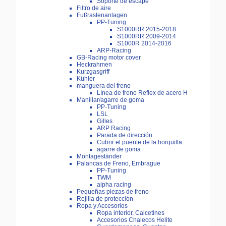
Soporte de escape
Filtro de aire
Fußrastenanlagen
PP-Tuning
S1000RR 2015-2018
S1000RR 2009-2014
S1000R 2014-2016
ARP-Racing
GB-Racing motor cover
Heckrahmen
Kurzgasgriff
Kühler
manguera del freno
Línea de freno Reflex de acero H
Manillar/agarre de goma
PP-Tuning
LSL
Gilles
ARP Racing
Parada de dirección
Cubrir el puente de la horquilla
agarre de goma
Montageständer
Palancas de Freno, Embrague
PP-Tuning
TWM
alpha racing
Pequeñas piezas de freno
Rejilla de protección
Ropa y Accesorios
Ropa interior, Calcetines
Accesorios Chalecos Helite