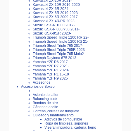
Kawasaki ZX-10R 2021-
Kawasaki ZX-10R 2016-2020
Kawasaki ZX-6R 2024-
Kawasaki ZX-6R 2019-2023
Kawasaki ZX-6R 2009-2017
Kawasaki ZX-4R/RR 2023-
Suzuki GSX-R 1000 2017-
Suzuki GSX-R 600/750 2011-
Suzuki GSX-8S/R 2023-
Triumph Speed Triple 1200 RR 22-
Triumph Speed Triple 1200 RS 21-
Triumph Street Triple 765 2017-
Triumph Street Triple 765R 2023-
Triumph Street Triple 765 Moto2
Triumph Daytona 675 2013-
Yamaha YZF R6 2017-
Yamaha YZF R7 2021-
Yamaha YZF R1 2020-
Yamaha YZF R1 15-19
Yamaha YZF R9 2025
Accesorios
Accesorios de Boxeo
Asiento de taller
Balancing buck
Bombas de aire
Cárter de aceite
Correas, correas de trinquete
Cuidado y mantenimiento
Aditivos de combustible
Ropa de limpieza, soportes
Visera limpiadora, cadena, freno