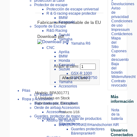
proteccion al calor
Devoluciones
Protector de escape
Aviso
Protección de escape universal
de
R & G racing escape protector
privacidad
BMW
Condiciones
Fabricante/responsable de la EU
Kawasaki
de uso
Soporte de Escape
Impressum
R&G Racing
Contáctenos
Suzuki
Download pdf:
Mapa
Yamaha
del
Yamaha R6
Sitio
CNC
Cupones
Aprilia
de
BMW
descuento
Honda
Baja
Kawasaki
Añadir al carro:
del
Suzuki
boletín
GSX-R 1000
Widerrufsrecht
GSX-R 600/750
Contrato
Yamaha
revocado
Accesorios
Pilas
Modelo: BPA301771
LP Batterie
Más
1 Unidades en Stock
Ropa y Accesorios
información
Bajo demanda, Calcetines
Fabricado por: Bikesplast
Oeste de airbag Accesorios
Nota
Accesorios
Producto 1/16
de la
Guantes, protector de mano
batería
<< Anterior
Volver a lista de productos
Ahorro de manos
Siguiente >>
BÄRENPRANKE®Handschoner AIR
Guantes protectores
Usuarios
Bärenpranke®
Conectados