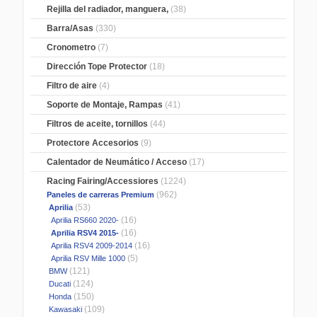
Rejilla del radiador, manguera,
(38)
Barra/Asas
(330)
Cronometro
(7)
Dirección Tope Protector
(18)
Filtro de aire
(4)
Soporte de Montaje, Rampas
(41)
Filtros de aceite, tornillos
(44)
Protectore Accesorios
(9)
Calentador de Neumático / Acceso
(17)
Racing Fairing/Accessiores
(1224)
(962)
Paneles de carreras Premium
(53)
Aprilia
(16)
Aprilia RS660 2020-
(16)
Aprilia RSV4 2015-
(16)
Aprilia RSV4 2009-2014
(5)
Aprilia RSV Mille 1000
(121)
BMW
(124)
Ducati
(150)
Honda
(109)
Kawasaki