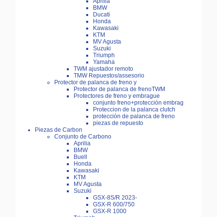
Aprilia
BMW
Ducati
Honda
Kawasaki
KTM
MV Agusta
Suzuki
Triumph
Yamaha
TWM ajustador remoto
TMW Repuestos/assesorio
Protector de palanca de freno y
Protector de palanca de frenoTWM
Protectores de freno y embrague
conjunto freno+protección embrag
Proteccion de la palanca clutch
protección de palanca de freno
piezas de repuesto
Piezas de Carbon
Conjunto de Carbono
Aprilia
BMW
Buell
Honda
Kawasaki
KTM
MV Agusta
Suzuki
GSX-8S/R 2023-
GSX-R 600/750
GSX-R 1000