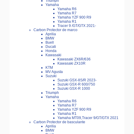
Triumph
Yamaha
Yamaha R6
Yamaha R7
Yamaha YZF 900 R9
Yamaha R1
Tracer 9 /GT/GTX 2021-
Carbon Protector de marco
Aprilia
BMW
Buell
Ducati
Honda
Kawasaki
Kawasaki ZX6R/636
Kawasaki ZX10R
KTM
MV Agusta
Suzuki
Suzuki GSX-8S/R 2023-
Suzuki GSX-R 600/750
Suzuki GSX-R 1000
Triumph
Yamaha
Yamaha R6
Yamaha R7
Yamaha YZF 900 R9
Yamaha R1
Yamaha MT09,Tracer 9/GT/GTX 2021
Carbon Protector de basculante
Aprilia
BMW