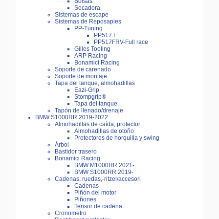
Bolsas
Secadora
Sistemas de escape
Sistemas de Reposapies
PP-Tuning
PP517.F
PP517FRV-Full race
Gilles Tooling
ARP Racing
Bonamici Racing
Soporte de carenado
Soporte de montaje
Tapa del tanque, almohadillas
Eazi-Grip
Stompgrip®
Tapa del tanque
Tapón de llenado/drenaje
BMW S1000RR 2019-2022
Almohadillas de caída, protector
Almohadillas de otoño
Protectores de horquilla y swing
Árbol
Bastidor trasero
Bonamici Racing
BMW M1000RR 2021-
BMW S1000RR 2019-
Cadenas, ruedas,-ritzel/accesori
Cadenas
Piñón del motor
Piñones
Tensor de cadena
Cronometro