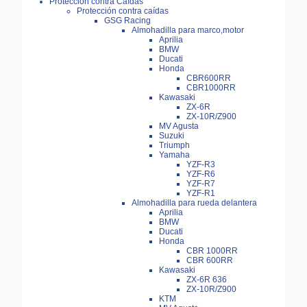
Protección contra Caídas
Protección contra caídas
GSG Racing
Almohadilla para marco,motor
Aprilia
BMW
Ducati
Honda
CBR600RR
CBR1000RR
Kawasaki
ZX-6R
ZX-10R/Z900
MV Agusta
Suzuki
Triumph
Yamaha
YZF-R3
YZF-R6
YZF-R7
YZF-R1
Almohadilla para rueda delantera
Aprilia
BMW
Ducati
Honda
CBR 1000RR
CBR 600RR
Kawasaki
ZX-6R 636
ZX-10R/Z900
KTM