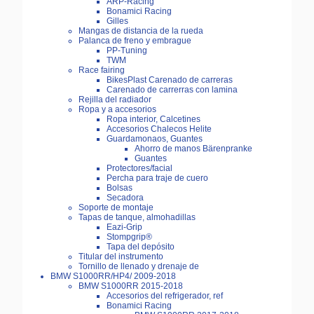
ARP-Racing
Bonamici Racing
Gilles
Mangas de distancia de la rueda
Palanca de freno y embrague
PP-Tuning
TWM
Race fairing
BikesPlast Carenado de carreras
Carenado de carrerras con lamina
Rejilla del radiador
Ropa y a accesorios
Ropa interior, Calcetines
Accesorios Chalecos Helite
Guardamonaos, Guantes
Ahorro de manos Bärenpranke
Guantes
Protectores/facial
Percha para traje de cuero
Bolsas
Secadora
Soporte de montaje
Tapas de tanque, almohadillas
Eazi-Grip
Stompgrip®
Tapa del depósito
Titular del instrumento
Tornillo de llenado y drenaje de
BMW S1000RR/HP4/ 2009-2018
BMW S1000RR 2015-2018
Accesorios del refrigerador, ref
Bonamici Racing