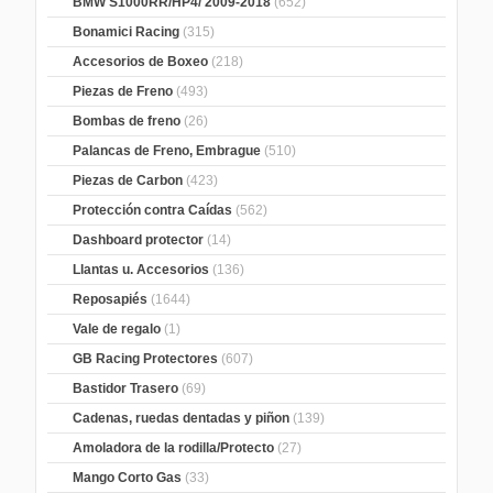
BMW S1000RR/HP4/ 2009-2018
(652)
Bonamici Racing
(315)
Accesorios de Boxeo
(218)
Piezas de Freno
(493)
Bombas de freno
(26)
Palancas de Freno, Embrague
(510)
Piezas de Carbon
(423)
Protección contra Caídas
(562)
Dashboard protector
(14)
Llantas u. Accesorios
(136)
Reposapiés
(1644)
Vale de regalo
(1)
GB Racing Protectores
(607)
Bastidor Trasero
(69)
Cadenas, ruedas dentadas y piñon
(139)
Amoladora de la rodilla/Protecto
(27)
Mango Corto Gas
(33)