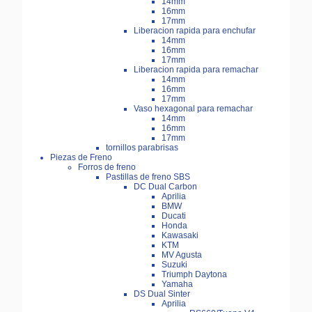
14mm
16mm
17mm
Liberacion rapida para enchufar
14mm
16mm
17mm
Liberacion rapida para remachar
14mm
16mm
17mm
Vaso hexagonal para remachar
14mm
16mm
17mm
tornillos parabrisas
Piezas de Freno
Forros de freno
Pastillas de freno SBS
DC Dual Carbon
Aprilia
BMW
Ducati
Honda
Kawasaki
KTM
MV Agusta
Suzuki
Triumph Daytona
Yamaha
DS Dual Sinter
Aprilia