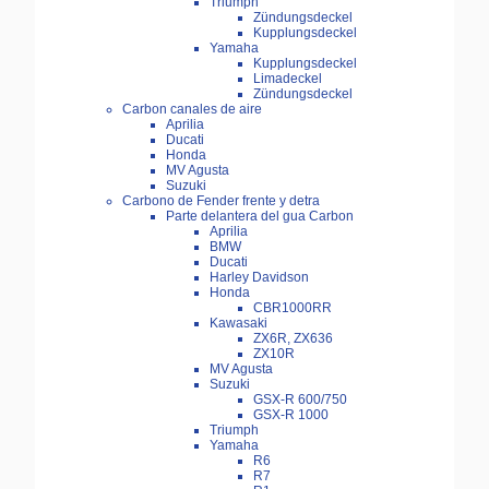
Triumph
Zündungsdeckel
Kupplungsdeckel
Yamaha
Kupplungsdeckel
Limadeckel
Zündungsdeckel
Carbon canales de aire
Aprilia
Ducati
Honda
MV Agusta
Suzuki
Carbono de Fender frente y detra
Parte delantera del gua Carbon
Aprilia
BMW
Ducati
Harley Davidson
Honda
CBR1000RR
Kawasaki
ZX6R, ZX636
ZX10R
MV Agusta
Suzuki
GSX-R 600/750
GSX-R 1000
Triumph
Yamaha
R6
R7