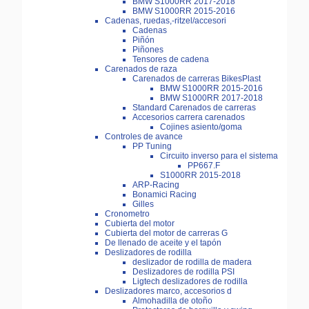
BMW S1000RR 2017-2018
BMW S1000RR 2015-2016
Cadenas, ruedas,-ritzel/accesori
Cadenas
Piñón
Piñones
Tensores de cadena
Carenados de raza
Carenados de carreras BikesPlast
BMW S1000RR 2015-2016
BMW S1000RR 2017-2018
Standard Carenados de carreras
Accesorios carrera carenados
Cojines asiento/goma
Controles de avance
PP Tuning
Circuito inverso para el sistema
PP667.F
S1000RR 2015-2018
ARP-Racing
Bonamici Racing
Gilles
Cronometro
Cubierta del motor
Cubierta del motor de carreras G
De llenado de aceite y el tapón
Deslizadores de rodilla
deslizador de rodilla de madera
Deslizadores de rodilla PSI
Ligtech deslizadores de rodilla
Deslizadores marco, accesorios d
Almohadilla de otoño