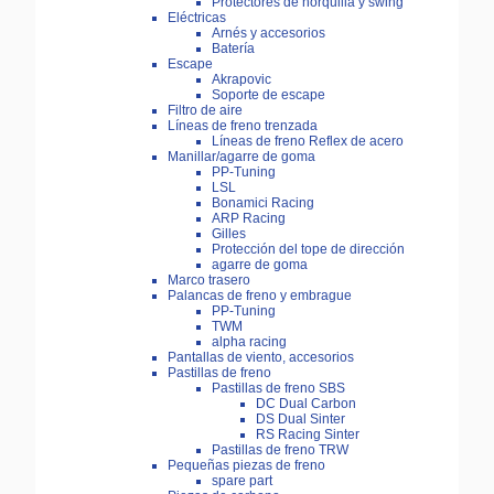
Protectores de horquilla y swing
Eléctricas
Arnés y accesorios
Batería
Escape
Akrapovic
Soporte de escape
Filtro de aire
Líneas de freno trenzada
Líneas de freno Reflex de acero
Manillar/agarre de goma
PP-Tuning
LSL
Bonamici Racing
ARP Racing
Gilles
Protección del tope de dirección
agarre de goma
Marco trasero
Palancas de freno y embrague
PP-Tuning
TWM
alpha racing
Pantallas de viento, accesorios
Pastillas de freno
Pastillas de freno SBS
DC Dual Carbon
DS Dual Sinter
RS Racing Sinter
Pastillas de freno TRW
Pequeñas piezas de freno
spare part