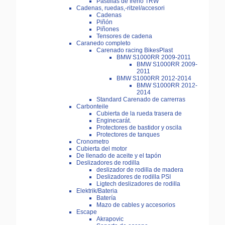
Pastillas de freno TRW
Cadenas, ruedas,-ritzel/accesori
Cadenas
Piñón
Piñones
Tensores de cadena
Caranedo completo
Carenado racing BikesPlast
BMW S1000RR 2009-2011
BMW S1000RR 2009-
2011
BMW S1000RR 2012-2014
BMW S1000RR 2012-
2014
Standard Carenado de carrerras
Carbonteile
Cubierta de la rueda trasera de
Enginecarát.
Protectores de bastidor y oscila
Protectores de tanques
Cronometro
Cubierta del motor
De llenado de aceite y el tapón
Deslizadores de rodilla
deslizador de rodilla de madera
Deslizadores de rodilla PSI
Ligtech deslizadores de rodilla
Elektrik/Bateria
Batería
Mazo de cables y accesorios
Escape
Akrapovic