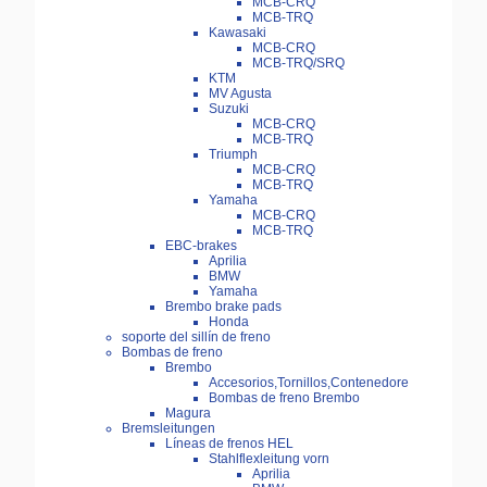
MCB-CRQ
MCB-TRQ
Kawasaki
MCB-CRQ
MCB-TRQ/SRQ
KTM
MV Agusta
Suzuki
MCB-CRQ
MCB-TRQ
Triumph
MCB-CRQ
MCB-TRQ
Yamaha
MCB-CRQ
MCB-TRQ
EBC-brakes
Aprilia
BMW
Yamaha
Brembo brake pads
Honda
soporte del sillín de freno
Bombas de freno
Brembo
Accesorios,Tornillos,Contenedore
Bombas de freno Brembo
Magura
Bremsleitungen
Líneas de frenos HEL
Stahlflexleitung vorn
Aprilia