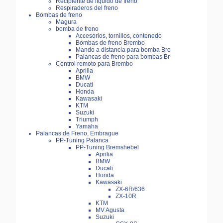
Recipiente de líquido de freno
Respiraderos del freno
Bombas de freno
Magura
bomba de freno
Accesorios, tornillos, contenedo
Bombas de freno Brembo
Mando a distancia para bomba Bre
Palancas de freno para bombas Br
Control remoto para Brembo
Aprilia
BMW
Ducati
Honda
Kawasaki
KTM
Suzuki
Triumph
Yamaha
Palancas de Freno, Embrague
PP-Tuning Palanca
PP-Tuning Bremshebel
Aprilia
BMW
Ducati
Honda
Kawasaki
ZX-6R/636
ZX-10R
KTM
MV Agusta
Suzuki