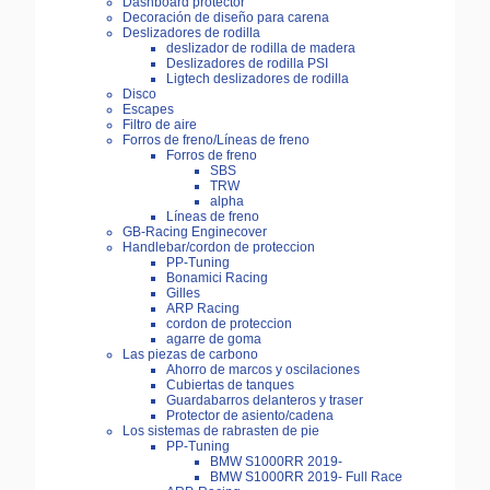
Dashboard protector
Decoración de diseño para carena
Deslizadores de rodilla
deslizador de rodilla de madera
Deslizadores de rodilla PSI
Ligtech deslizadores de rodilla
Disco
Escapes
Filtro de aire
Forros de freno/Líneas de freno
Forros de freno
SBS
TRW
alpha
Líneas de freno
GB-Racing Enginecover
Handlebar/cordon de proteccion
PP-Tuning
Bonamici Racing
Gilles
ARP Racing
cordon de proteccion
agarre de goma
Las piezas de carbono
Ahorro de marcos y oscilaciones
Cubiertas de tanques
Guardabarros delanteros y traser
Protector de asiento/cadena
Los sistemas de rabrasten de pie
PP-Tuning
BMW S1000RR 2019-
BMW S1000RR 2019- Full Race