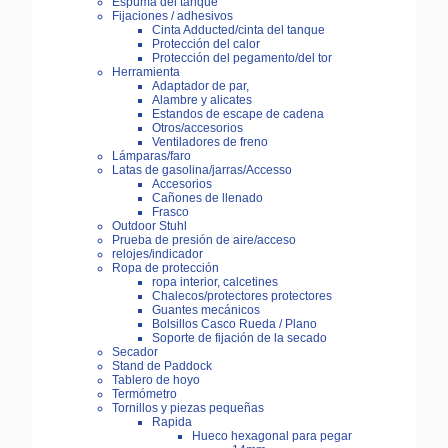
Espuma del tanque
Fijaciones / adhesivos
Cinta Adducted/cinta del tanque
Protección del calor
Protección del pegamento/del tor
Herramienta
Adaptador de par,
Alambre y alicates
Estandos de escape de cadena
Otros/accesorios
Ventiladores de freno
Lámparas/faro
Latas de gasolina/jarras/Accesso
Accesorios
Cañones de llenado
Frasco
Outdoor Stuhl
Prueba de presión de aire/acceso
relojes/indicador
Ropa de protección
ropa interior, calcetines
Chalecos/protectores protectores
Guantes mecánicos
Bolsillos Casco Rueda / Plano
Soporte de fijación de la secado
Secador
Stand de Paddock
Tablero de hoyo
Termómetro
Tornillos y piezas pequeñas
Rapida
Hueco hexagonal para pegar