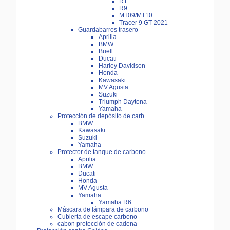
R1
R9
MT09/MT10
Tracer 9 GT 2021-
Guardabarros trasero
Aprilia
BMW
Buell
Ducati
Harley Davidson
Honda
Kawasaki
MV Agusta
Suzuki
Triumph Daytona
Yamaha
Protección de depósito de carb
BMW
Kawasaki
Suzuki
Yamaha
Protector de tanque de carbono
Aprilia
BMW
Ducati
Honda
MV Agusta
Yamaha
Yamaha R6
Máscara de lámpara de carbono
Cubierta de escape carbono
cabon protección de cadena