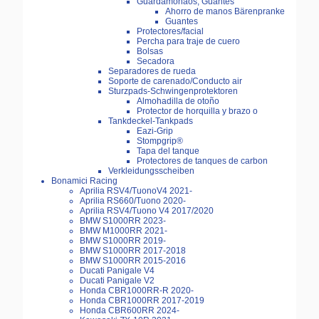
Guardamonaos, Guantes
Ahorro de manos Bärenpranke
Guantes
Protectores/facial
Percha para traje de cuero
Bolsas
Secadora
Separadores de rueda
Soporte de carenado/Conducto air
Sturzpads-Schwingenprotektoren
Almohadilla de otoño
Protector de horquilla y brazo o
Tankdeckel-Tankpads
Eazi-Grip
Stompgrip®
Tapa del tanque
Protectores de tanques de carbon
Verkleidungsscheiben
Bonamici Racing
Aprilia RSV4/TuonoV4 2021-
Aprilia RS660/Tuono 2020-
Aprilia RSV4/Tuono V4 2017/2020
BMW S1000RR 2023-
BMW M1000RR 2021-
BMW S1000RR 2019-
BMW S1000RR 2017-2018
BMW S1000RR 2015-2016
Ducati Panigale V4
Ducati Panigale V2
Honda CBR1000RR-R 2020-
Honda CBR1000RR 2017-2019
Honda CBR600RR 2024-