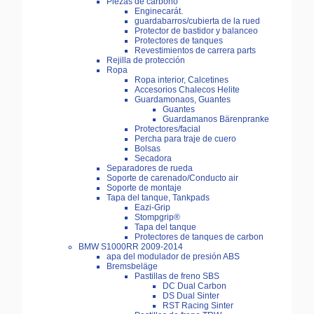
Piezas de carbono
Enginecarát.
guardabarros/cubierta de la rued
Protector de bastidor y balanceo
Protectores de tanques
Revestimientos de carrera parts
Rejilla de protección
Ropa
Ropa interior, Calcetines
Accesorios Chalecos Helite
Guardamonaos, Guantes
Guantes
Guardamanos Bärenpranke
Protectores/facial
Percha para traje de cuero
Bolsas
Secadora
Separadores de rueda
Soporte de carenado/Conducto air
Soporte de montaje
Tapa del tanque, Tankpads
Eazi-Grip
Stompgrip®
Tapa del tanque
Protectores de tanques de carbon
BMW S1000RR 2009-2014
apa del modulador de presión ABS
Bremsbeläge
Pastillas de freno SBS
DC Dual Carbon
DS Dual Sinter
RST Racing Sinter