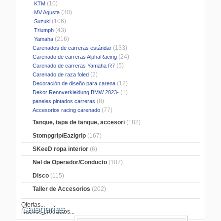
(10)
KTM
(30)
MV Agusta
(106)
Suzuki
(43)
Triumph
(216)
Yamaha
(133)
Carenados de carreras estándar
(24)
Carenado de carreras AlphaRacing
(5)
Carenado de carreras Yamaha R7
(2)
Carenado de raza foled
(12)
Decoración de diseño para carena
(1)
Dekor Rennverkleidung BMW 2023-
(8)
paneles pintados carreras
(77)
Accesorios racing carenado
Tanque, tapa de tanque, accesori
(182)
Stompgrip/Eazigrip
(167)
SKeeD ropa interior
(6)
Nel de Operador/Conducto
(187)
Disco
(115)
Taller de Accesorios
(202)
Ofertas...
Categorías
Nuevos productos...