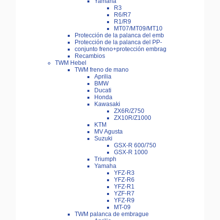
Yamaha
R3
R6/R7
R1/R9
MT07/MT09/MT10
Protección de la palanca del emb
Protección de la palanca del PP-
conjunto freno+protección embrag
Recambios
TWM Hebel
TWM freno de mano
Aprilia
BMW
Ducati
Honda
Kawasaki
ZX6R/Z750
ZX10R/Z1000
KTM
MV Agusta
Suzuki
GSX-R 600/750
GSX-R 1000
Triumph
Yamaha
YFZ-R3
YFZ-R6
YFZ-R1
YZF-R7
YFZ-R9
MT-09
TWM palanca de embrague