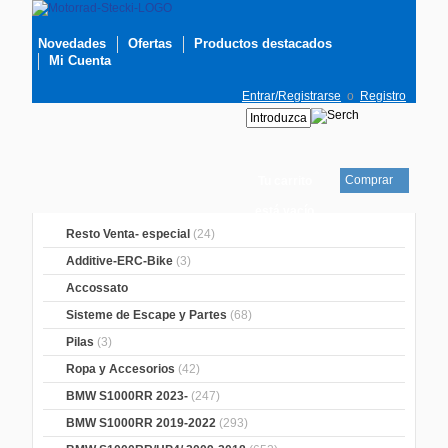
Novedades
Ofertas
Productos destacados
Mi Cuenta
Entrar/Registrarse
o
Registro
Comprar
Tu carrito
está vacío
Resto Venta- especial
(24)
Additive-ERC-Bike
(3)
Accossato
Sisteme de Escape y Partes
(68)
Pilas
(3)
Ropa y Accesorios
(42)
BMW S1000RR 2023-
(247)
BMW S1000RR 2019-2022
(293)