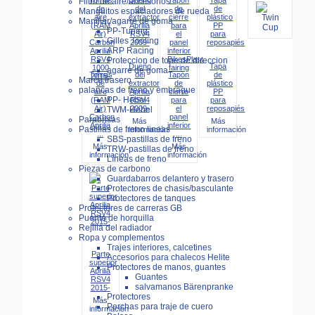
Filtro de aire/accesorios
Manguitos espaciadores de rueda
Manillar/agarre de goma
PP-Tuning
Gilles Tooling
ARP Racing
Proteccion de tope de direccion
Dueño
Tapa
agarre de goma
Tomas
del
Tapón
de
Marco trasero
de
extractor
de
plástico
palancas de freno y embrague
aire
Aprilia
cierre
PP
PP- Hebel
(RAM
RSV4
para
para
Air)
2009-
el
reposapiés
TWM-Hebel
Carbon
panel
Parabrisas
Más
Más
Aprilia
inferior
Pastillas de freno lineas
información
información
...
...
SBS-pastillas de freno
Más
Más
TRW-pastillas de freno
información
información
Líneas de freno
Piezas de carbono
Guardabarros delantero y trasero
Protectores de chasis/basculante
Protectores de tanques
Protectores de carreras GB
Puente de horquilla
Rejilla del radiador
Ropa y complementos
Trajes interiores, calcetines
Parte
Accesorios para chalecos Helite
superior
Protectores de manos, guantes
Aprilia
Guantes
RSV4
salvamanos Bärenpranke
2015-
Protectores
Más
Perchas para traje de cuero
información