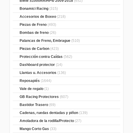
BMW S1000RR/HP4/ 2009-2018
(652)
Bonamici Racing
(315)
Accesorios de Boxeo
(218)
Piezas de Freno
(493)
Bombas de freno
(26)
Palancas de Freno, Embrague
(510)
Piezas de Carbon
(423)
Protección contra Caídas
(562)
Dashboard protector
(14)
Llantas u. Accesorios
(136)
Reposapiés
(1644)
Vale de regalo
(1)
GB Racing Protectores
(607)
Bastidor Trasero
(69)
Cadenas, ruedas dentadas y piñon
(139)
Amoladora de la rodilla/Protecto
(27)
Mango Corto Gas
(33)