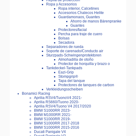
Rejilla de protección
Ropa y Accesorios
Ropa interior, Calcetines
Accesorios Chalecos Helite
Guardamonaos, Guantes
Ahorro de manos Bärenpranke
Guantes
Protectores/facial
Percha para traje de cuero
Bolsas
Secadora
Separadores de rueda
Soporte de carenado/Conducto air
Sturzpads-Schwingenprotektoren
Almohadilla de otoño
Protector de horquilla y brazo o
Tankdeckel-Tankpads
Eazi-Grip
Stompgrip®
Tapa del tanque
Protectores de tanques de carbon
Verkleidungsscheiben
Bonamici Racing
Aprilia RSV4/TuonoV4 2021-
Aprilia RS660/Tuono 2020-
Aprilia RSV4/Tuono V4 2017/2020
BMW S1000RR 2023-
BMW M1000RR 2021-
BMW S1000RR 2019-
BMW S1000RR 2017-2018
BMW S1000RR 2015-2016
Ducati Panigale V4