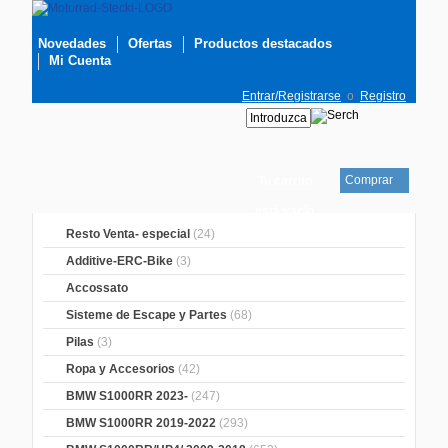
Novedades
Ofertas
Productos destacados
Mi Cuenta
Entrar/Registrarse
o
Registro
Comprar
Tu carrito
está vacío
Resto Venta- especial
(24)
Additive-ERC-Bike
(3)
Accossato
Sisteme de Escape y Partes
(68)
Pilas
(3)
Ropa y Accesorios
(42)
BMW S1000RR 2023-
(247)
BMW S1000RR 2019-2022
(293)