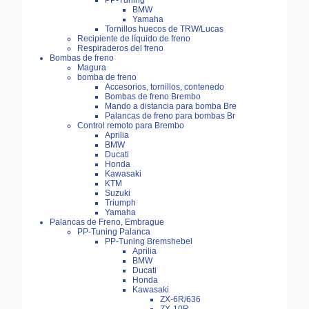
PP-Tuning
BMW
Yamaha
Tornillos huecos de TRW/Lucas
Recipiente de líquido de freno
Respiraderos del freno
Bombas de freno
Magura
bomba de freno
Accesorios, tornillos, contenedo
Bombas de freno Brembo
Mando a distancia para bomba Bre
Palancas de freno para bombas Br
Control remoto para Brembo
Aprilia
BMW
Ducati
Honda
Kawasaki
KTM
Suzuki
Triumph
Yamaha
Palancas de Freno, Embrague
PP-Tuning Palanca
PP-Tuning Bremshebel
Aprilia
BMW
Ducati
Honda
Kawasaki
ZX-6R/636