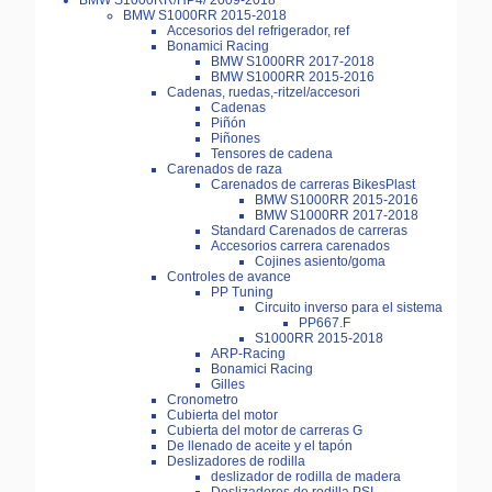
BMW S1000RR/HP4/ 2009-2018
BMW S1000RR 2015-2018
Accesorios del refrigerador, ref
Bonamici Racing
BMW S1000RR 2017-2018
BMW S1000RR 2015-2016
Cadenas, ruedas,-ritzel/accesori
Cadenas
Piñón
Piñones
Tensores de cadena
Carenados de raza
Carenados de carreras BikesPlast
BMW S1000RR 2015-2016
BMW S1000RR 2017-2018
Standard Carenados de carreras
Accesorios carrera carenados
Cojines asiento/goma
Controles de avance
PP Tuning
Circuito inverso para el sistema
PP667.F
S1000RR 2015-2018
ARP-Racing
Bonamici Racing
Gilles
Cronometro
Cubierta del motor
Cubierta del motor de carreras G
De llenado de aceite y el tapón
Deslizadores de rodilla
deslizador de rodilla de madera