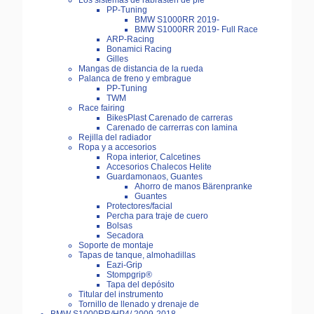
Los sistemas de rabrasten de pie
PP-Tuning
BMW S1000RR 2019-
BMW S1000RR 2019- Full Race
ARP-Racing
Bonamici Racing
Gilles
Mangas de distancia de la rueda
Palanca de freno y embrague
PP-Tuning
TWM
Race fairing
BikesPlast Carenado de carreras
Carenado de carrerras con lamina
Rejilla del radiador
Ropa y a accesorios
Ropa interior, Calcetines
Accesorios Chalecos Helite
Guardamonaos, Guantes
Ahorro de manos Bärenpranke
Guantes
Protectores/facial
Percha para traje de cuero
Bolsas
Secadora
Soporte de montaje
Tapas de tanque, almohadillas
Eazi-Grip
Stompgrip®
Tapa del depósito
Titular del instrumento
Tornillo de llenado y drenaje de