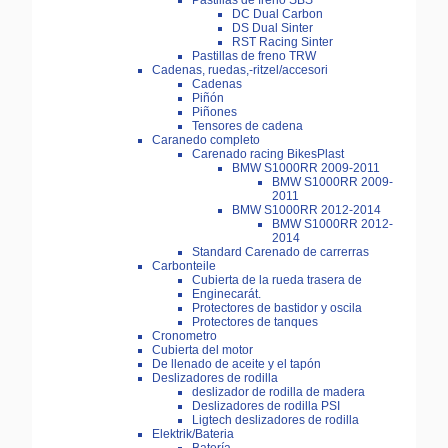
Pastillas de freno SBS
DC Dual Carbon
DS Dual Sinter
RST Racing Sinter
Pastillas de freno TRW
Cadenas, ruedas,-ritzel/accesori
Cadenas
Piñón
Piñones
Tensores de cadena
Caranedo completo
Carenado racing BikesPlast
BMW S1000RR 2009-2011
BMW S1000RR 2009-
2011
BMW S1000RR 2012-2014
BMW S1000RR 2012-
2014
Standard Carenado de carrerras
Carbonteile
Cubierta de la rueda trasera de
Enginecarát.
Protectores de bastidor y oscila
Protectores de tanques
Cronometro
Cubierta del motor
De llenado de aceite y el tapón
Deslizadores de rodilla
deslizador de rodilla de madera
Deslizadores de rodilla PSI
Ligtech deslizadores de rodilla
Elektrik/Bateria