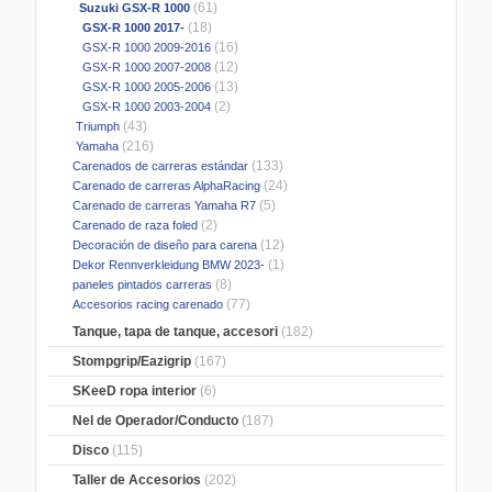
(61)
Suzuki GSX-R 1000
(18)
GSX-R 1000 2017-
(16)
GSX-R 1000 2009-2016
(12)
GSX-R 1000 2007-2008
(13)
GSX-R 1000 2005-2006
(2)
GSX-R 1000 2003-2004
(43)
Triumph
(216)
Yamaha
(133)
Carenados de carreras estándar
(24)
Carenado de carreras AlphaRacing
(5)
Carenado de carreras Yamaha R7
(2)
Carenado de raza foled
(12)
Decoración de diseño para carena
(1)
Dekor Rennverkleidung BMW 2023-
(8)
paneles pintados carreras
(77)
Accesorios racing carenado
Tanque, tapa de tanque, accesori
(182)
Stompgrip/Eazigrip
(167)
SKeeD ropa interior
(6)
Nel de Operador/Conducto
(187)
Disco
(115)
Taller de Accesorios
(202)