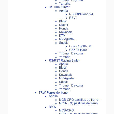
Triumph Daytona
Yamaha
DS Dual Sinter
Aprilia
RS660/Tuono V4
RSV4
BMW
Ducati
Honda
Kawasaki
KTM
MV Agusta
Suzuki
GSX-R 600/750
GSX-R 1000
Triumph Daytona
Yamaha
RS/RST Racing Sinter
Aprilia
BMW
Honda
Kawasaki
MV Agusta
Suzuki
Triumph Daytona
Yamaha
TRW-Forros de freno
Aprilia
MCB-CRQ pastillas de freno
MCB-TRQ pastillas de freno
BMW
MCB-CRQ