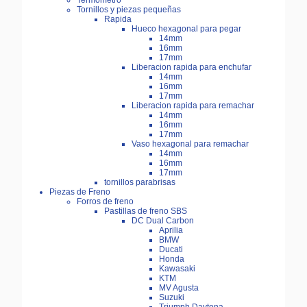
Termómetro
Tornillos y piezas pequeñas
Rapida
Hueco hexagonal para pegar
14mm
16mm
17mm
Liberacion rapida para enchufar
14mm
16mm
17mm
Liberacion rapida para remachar
14mm
16mm
17mm
Vaso hexagonal para remachar
14mm
16mm
17mm
tornillos parabrisas
Piezas de Freno
Forros de freno
Pastillas de freno SBS
DC Dual Carbon
Aprilia
BMW
Ducati
Honda
Kawasaki
KTM
MV Agusta
Suzuki