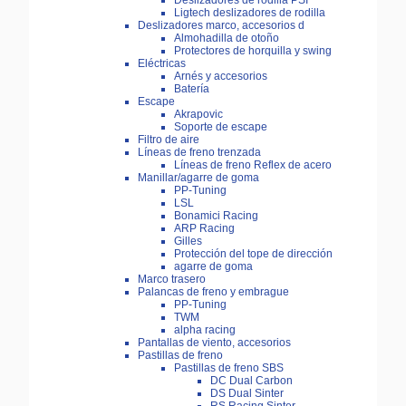
Deslizadores de rodilla PSI
Ligtech deslizadores de rodilla
Deslizadores marco, accesorios d
Almohadilla de otoño
Protectores de horquilla y swing
Eléctricas
Arnés y accesorios
Batería
Escape
Akrapovic
Soporte de escape
Filtro de aire
Líneas de freno trenzada
Líneas de freno Reflex de acero
Manillar/agarre de goma
PP-Tuning
LSL
Bonamici Racing
ARP Racing
Gilles
Protección del tope de dirección
agarre de goma
Marco trasero
Palancas de freno y embrague
PP-Tuning
TWM
alpha racing
Pantallas de viento, accesorios
Pastillas de freno
Pastillas de freno SBS
DC Dual Carbon
DS Dual Sinter