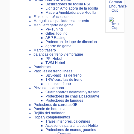
Deslizadores de rodilla
Deslizadores de rodilla PSI
Lightech Amoladora de la rodilla
Madera Amoldadora de Rodilla
Filtro de aire/accesorios
Manguitos espaciadores de rueda
Manillar/agarre de goma
PP-Tuning
Gilles Tooling
ARP Racing
Proteccion de tope de direccion
agarre de goma
Marco trasero
palancas de freno y embrague
PP- Hebel
TWM-Hebel
Parabrisas
Pastillas de freno lineas
SBS-pastillas de freno
TRW-pastillas de freno
Líneas de freno
Piezas de carbono
Guardabarros delantero y trasero
Protectores de chasis/basculante
Protectores de tanques
Protectores de carreras GB
Puente de horquilla
Rejilla del radiador
Ropa y complementos
Trajes interiores, calcetines
Accesorios para chalecos Helite
Protectores de manos, guantes