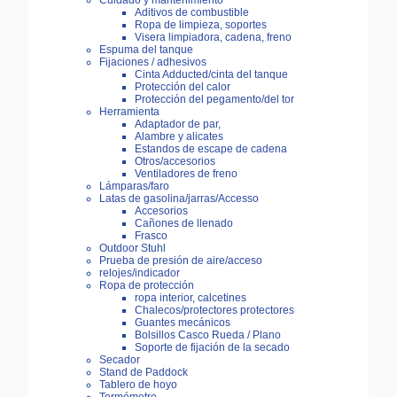
Cuidado y mantenimiento
Aditivos de combustible
Ropa de limpieza, soportes
Visera limpiadora, cadena, freno
Espuma del tanque
Fijaciones / adhesivos
Cinta Adducted/cinta del tanque
Protección del calor
Protección del pegamento/del tor
Herramienta
Adaptador de par,
Alambre y alicates
Estandos de escape de cadena
Otros/accesorios
Ventiladores de freno
Lámparas/faro
Latas de gasolina/jarras/Accesso
Accesorios
Cañones de llenado
Frasco
Outdoor Stuhl
Prueba de presión de aire/acceso
relojes/indicador
Ropa de protección
ropa interior, calcetines
Chalecos/protectores protectores
Guantes mecánicos
Bolsillos Casco Rueda / Plano
Soporte de fijación de la secado
Secador
Stand de Paddock
Tablero de hoyo