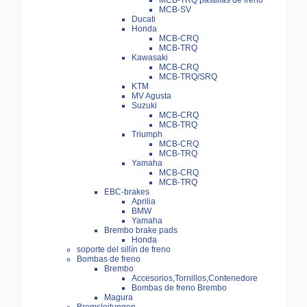
MCB-TRQ pastillas de freno
MCB-SV
Ducati
Honda
MCB-CRQ
MCB-TRQ
Kawasaki
MCB-CRQ
MCB-TRQ/SRQ
KTM
MV Agusta
Suzuki
MCB-CRQ
MCB-TRQ
Triumph
MCB-CRQ
MCB-TRQ
Yamaha
MCB-CRQ
MCB-TRQ
EBC-brakes
Aprilia
BMW
Yamaha
Brembo brake pads
Honda
soporte del sillín de freno
Bombas de freno
Brembo
Accesorios,Tornillos,Contenedore
Bombas de freno Brembo
Magura