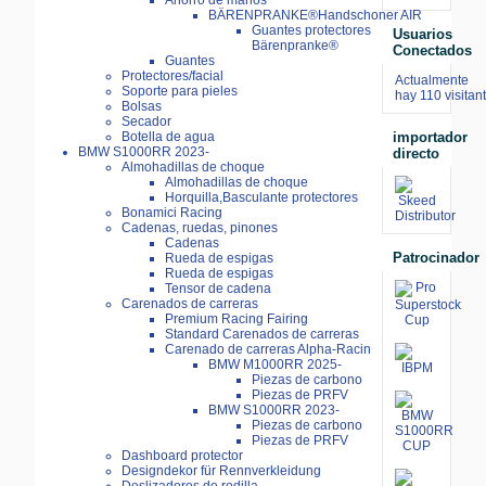
Ahorro de manos
BÄRENPRANKE®Handschoner AIR
Guantes protectores
Usuarios
Bärenpranke®
Conectados
Guantes
Protectores/facial
Actualmente
Soporte para pieles
hay 110 visitan
Bolsas
Secador
importador
Botella de agua
BMW S1000RR 2023-
directo
Almohadillas de choque
Almohadillas de choque
Horquilla,Basculante protectores
Bonamici Racing
Cadenas, ruedas, pinones
Cadenas
Patrocinador
Rueda de espigas
Rueda de espigas
Tensor de cadena
Carenados de carreras
Premium Racing Fairing
Standard Carenados de carreras
Carenado de carreras Alpha-Racin
BMW M1000RR 2025-
Piezas de carbono
Piezas de PRFV
BMW S1000RR 2023-
Piezas de carbono
Piezas de PRFV
Dashboard protector
Designdekor für Rennverkleidung