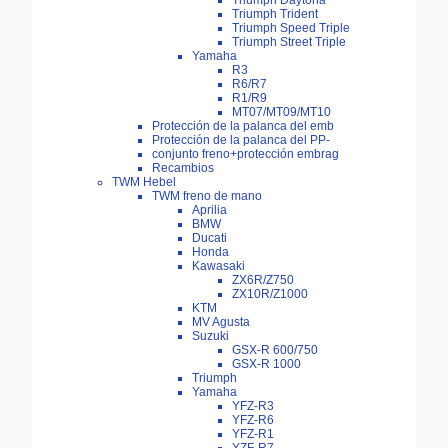
Triumph Daytona
Triumph Trident
Triumph Speed Triple
Triumph Street Triple
Yamaha
R3
R6/R7
R1/R9
MT07/MT09/MT10
Protección de la palanca del emb
Protección de la palanca del PP-
conjunto freno+protección embrag
Recambios
TWM Hebel
TWM freno de mano
Aprilia
BMW
Ducati
Honda
Kawasaki
ZX6R/Z750
ZX10R/Z1000
KTM
MV Agusta
Suzuki
GSX-R 600/750
GSX-R 1000
Triumph
Yamaha
YFZ-R3
YFZ-R6
YFZ-R1