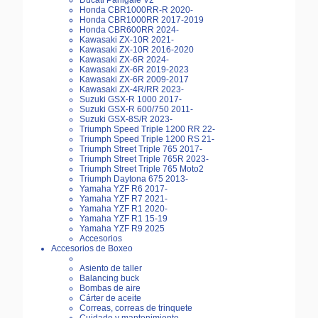
Ducati Panigale V2
Honda CBR1000RR-R 2020-
Honda CBR1000RR 2017-2019
Honda CBR600RR 2024-
Kawasaki ZX-10R 2021-
Kawasaki ZX-10R 2016-2020
Kawasaki ZX-6R 2024-
Kawasaki ZX-6R 2019-2023
Kawasaki ZX-6R 2009-2017
Kawasaki ZX-4R/RR 2023-
Suzuki GSX-R 1000 2017-
Suzuki GSX-R 600/750 2011-
Suzuki GSX-8S/R 2023-
Triumph Speed Triple 1200 RR 22-
Triumph Speed Triple 1200 RS 21-
Triumph Street Triple 765 2017-
Triumph Street Triple 765R 2023-
Triumph Street Triple 765 Moto2
Triumph Daytona 675 2013-
Yamaha YZF R6 2017-
Yamaha YZF R7 2021-
Yamaha YZF R1 2020-
Yamaha YZF R1 15-19
Yamaha YZF R9 2025
Accesorios
Accesorios de Boxeo
Asiento de taller
Balancing buck
Bombas de aire
Cárter de aceite
Correas, correas de trinquete