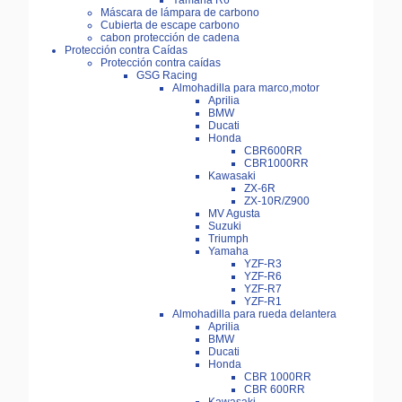
Yamaha R6
Máscara de lámpara de carbono
Cubierta de escape carbono
cabon protección de cadena
Protección contra Caídas
Protección contra caídas
GSG Racing
Almohadilla para marco,motor
Aprilia
BMW
Ducati
Honda
CBR600RR
CBR1000RR
Kawasaki
ZX-6R
ZX-10R/Z900
MV Agusta
Suzuki
Triumph
Yamaha
YZF-R3
YZF-R6
YZF-R7
YZF-R1
Almohadilla para rueda delantera
Aprilia
BMW
Ducati
Honda
CBR 1000RR
CBR 600RR