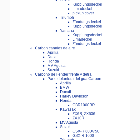
Suzuki
Kupplungsdeckel
Limadeckel
pickup cover
Triumph
Zündungsdeckel
Kupplungsdeckel
Yamaha
Kupplungsdeckel
Limadeckel
Zündungsdeckel
Carbon canales de aire
Aprilia
Ducati
Honda
MV Agusta
Suzuki
Carbono de Fender frente y detra
Parte delantera del gua Carbon
Aprilia
BMW
Ducati
Harley Davidson
Honda
CBR1000RR
Kawasaki
ZX6R, ZX636
ZX10R
MV Agusta
Suzuki
GSX-R 600/750
GSX-R 1000