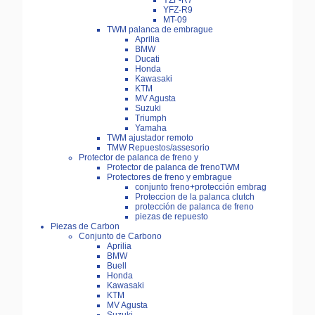
YZF-R7
YFZ-R9
MT-09
TWM palanca de embrague
Aprilia
BMW
Ducati
Honda
Kawasaki
KTM
MV Agusta
Suzuki
Triumph
Yamaha
TWM ajustador remoto
TMW Repuestos/assesorio
Protector de palanca de freno y
Protector de palanca de frenoTWM
Protectores de freno y embrague
conjunto freno+protección embrag
Proteccion de la palanca clutch
protección de palanca de freno
piezas de repuesto
Piezas de Carbon
Conjunto de Carbono
Aprilia
BMW
Buell
Honda
Kawasaki
KTM
MV Agusta