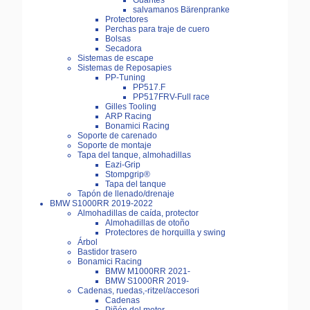
Guantes
salvamanos Bärenpranke
Protectores
Perchas para traje de cuero
Bolsas
Secadora
Sistemas de escape
Sistemas de Reposapies
PP-Tuning
PP517.F
PP517FRV-Full race
Gilles Tooling
ARP Racing
Bonamici Racing
Soporte de carenado
Soporte de montaje
Tapa del tanque, almohadillas
Eazi-Grip
Stompgrip®
Tapa del tanque
Tapón de llenado/drenaje
BMW S1000RR 2019-2022
Almohadillas de caída, protector
Almohadillas de otoño
Protectores de horquilla y swing
Árbol
Bastidor trasero
Bonamici Racing
BMW M1000RR 2021-
BMW S1000RR 2019-
Cadenas, ruedas,-ritzel/accesori
Cadenas