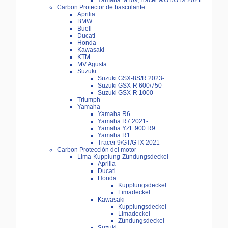
Yamaha MT09,Tracer 9/GT/GTX 2021
Carbon Protector de basculante
Aprilia
BMW
Buell
Ducati
Honda
Kawasaki
KTM
MV Agusta
Suzuki
Suzuki GSX-8S/R 2023-
Suzuki GSX-R 600/750
Suzuki GSX-R 1000
Triumph
Yamaha
Yamaha R6
Yamaha R7 2021-
Yamaha YZF 900 R9
Yamaha R1
Tracer 9/GT/GTX 2021-
Carbon Protección del motor
Lima-Kupplung-Zündungsdeckel
Aprilia
Ducati
Honda
Kupplungsdeckel
Limadeckel
Kawasaki
Kupplungsdeckel
Limadeckel
Zündungsdeckel