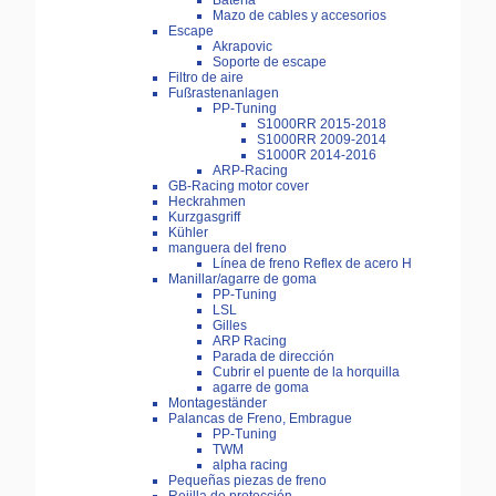
Batería
Mazo de cables y accesorios
Escape
Akrapovic
Soporte de escape
Filtro de aire
Fußrastenanlagen
PP-Tuning
S1000RR 2015-2018
S1000RR 2009-2014
S1000R 2014-2016
ARP-Racing
GB-Racing motor cover
Heckrahmen
Kurzgasgriff
Kühler
manguera del freno
Línea de freno Reflex de acero H
Manillar/agarre de goma
PP-Tuning
LSL
Gilles
ARP Racing
Parada de dirección
Cubrir el puente de la horquilla
agarre de goma
Montageständer
Palancas de Freno, Embrague
PP-Tuning
TWM
alpha racing
Pequeñas piezas de freno