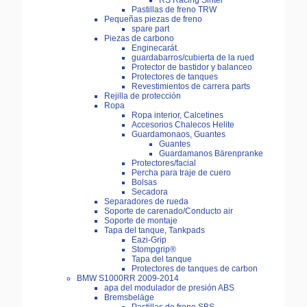
RS Racing Sinter
Pastillas de freno TRW
Pequeñas piezas de freno
spare part
Piezas de carbono
Enginecarát.
guardabarros/cubierta de la rued
Protector de bastidor y balanceo
Protectores de tanques
Revestimientos de carrera parts
Rejilla de protección
Ropa
Ropa interior, Calcetines
Accesorios Chalecos Helite
Guardamonaos, Guantes
Guantes
Guardamanos Bärenpranke
Protectores/facial
Percha para traje de cuero
Bolsas
Secadora
Separadores de rueda
Soporte de carenado/Conducto air
Soporte de montaje
Tapa del tanque, Tankpads
Eazi-Grip
Stompgrip®
Tapa del tanque
Protectores de tanques de carbon
BMW S1000RR 2009-2014
apa del modulador de presión ABS
Bremsbeläge