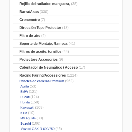
Rejilla del radiador, manguera,
(38)
Barra/Asas
(330)
Cronometro
(7)
Dirección Tope Protector
(18)
Filtro de aire
(4)
Soporte de Montaje, Rampas
(41)
Filtros de aceite, tornillos
(44)
Protectore Accesorios
(9)
Calentador de Neumático / Acceso
(17)
Racing Fairing/Accessiores
(1224)
(962)
Paneles de carreras Premium
(53)
Aprilia
(121)
BMW
(124)
Ducati
(150)
Honda
(109)
Kawasaki
(10)
KTM
(30)
MV Agusta
(106)
Suzuki
(45)
Suzuki GSX-R 600/750