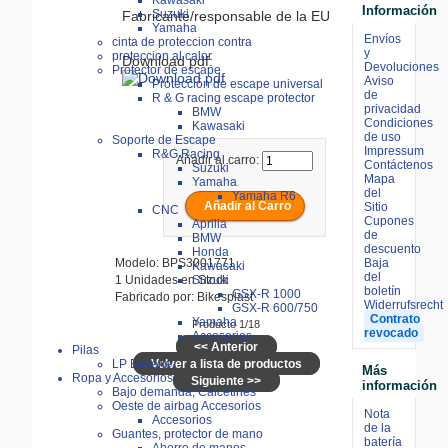
Kawasaki
Información
Suzuki
Fabricante/responsable de la EU
Yamaha
Envíos
cinta de proteccion contra
y
proteccion al calor
Download pdf:
Devoluciones
Protector de escape
Aviso
Protección de escape universal
de
R & G racing escape protector
privacidad
BMW
Condiciones
Kawasaki
de uso
Soporte de Escape
Impressum
R&G Racing
Añadir al carro:
Contáctenos
Suzuki
Mapa
Yamaha
del
Yamaha R6
Sitio
CNC
Cupones
Aprilia
de
BMW
descuento
Honda
Baja
Modelo: BPS3001771
Kawasaki
del
1 Unidades en Stock
Suzuki
boletín
GSX-R 1000
Fabricado por: Bikesplast
Widerrufsrecht
GSX-R 600/750
Contrato
Yamaha
Producto 1/18
revocado
Accesorios
<< Anterior
Pilas
Volver a lista de productos
LP Batterie
Más
Ropa y Accesorios
Siguiente >>
información
Bajo demanda, Calcetines
Oeste de airbag Accesorios
Nota
Accesorios
de la
Guantes, protector de mano
batería