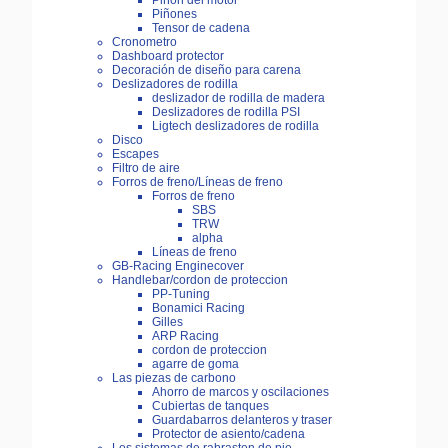
Piñón del motor
Piñones
Tensor de cadena
Cronometro
Dashboard protector
Decoración de diseño para carena
Deslizadores de rodilla
deslizador de rodilla de madera
Deslizadores de rodilla PSI
Ligtech deslizadores de rodilla
Disco
Escapes
Filtro de aire
Forros de freno/Líneas de freno
Forros de freno
SBS
TRW
alpha
Líneas de freno
GB-Racing Enginecover
Handlebar/cordon de proteccion
PP-Tuning
Bonamici Racing
Gilles
ARP Racing
cordon de proteccion
agarre de goma
Las piezas de carbono
Ahorro de marcos y oscilaciones
Cubiertas de tanques
Guardabarros delanteros y traser
Protector de asiento/cadena