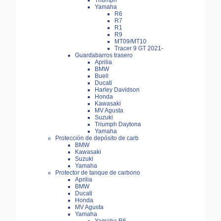
Triumph
Yamaha
R6
R7
R1
R9
MT09/MT10
Tracer 9 GT 2021-
Guardabarros trasero
Aprilia
BMW
Buell
Ducati
Harley Davidson
Honda
Kawasaki
MV Agusta
Suzuki
Triumph Daytona
Yamaha
Protección de depósito de carb
BMW
Kawasaki
Suzuki
Yamaha
Protector de tanque de carbono
Aprilia
BMW
Ducati
Honda
MV Agusta
Yamaha