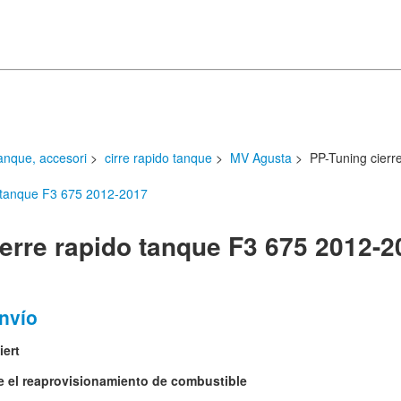
anque, accesori
>
cirre rapido tanque
>
MV Agusta
> PP-Tuning cierr
erre rapido tanque F3 675 2012-2
nvío
iert
te el reaprovisionamiento de combustible