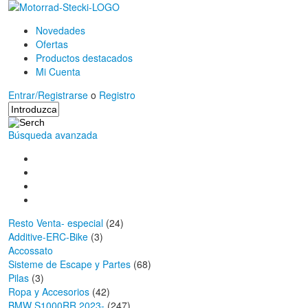
Novedades
Ofertas
Productos destacados
Mi Cuenta
Entrar/Registrarse
o
Registro
Búsqueda avanzada
Resto Venta- especial
(24)
Additive-ERC-Bike
(3)
Accossato
Sisteme de Escape y Partes
(68)
Pilas
(3)
Ropa y Accesorios
(42)
BMW S1000RR 2023-
(247)