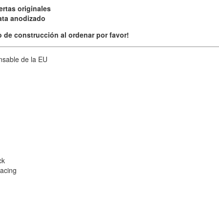
ertas originales
lata anodizado
o de construcción al ordenar por favor!
nsable de la EU
ck
Racing