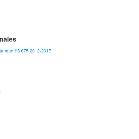
nales
s