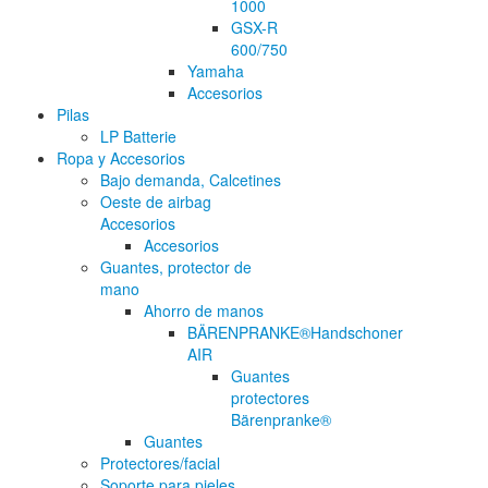
1000
GSX-R
600/750
Yamaha
Accesorios
Pilas
LP Batterie
Ropa y Accesorios
Bajo demanda, Calcetines
Oeste de airbag
Accesorios
Accesorios
Guantes, protector de
mano
Ahorro de manos
BÄRENPRANKE®Handschoner
AIR
Guantes
protectores
Bärenpranke®
Guantes
Protectores/facial
Soporte para pieles