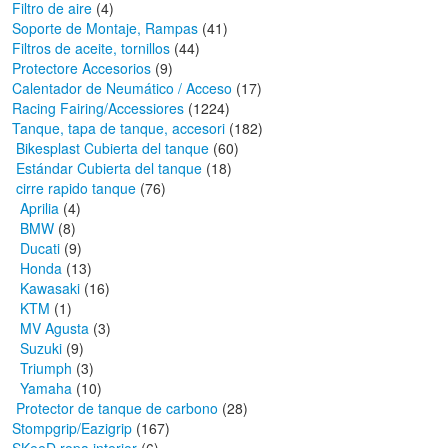
Filtro de aire
(4)
Soporte de Montaje, Rampas
(41)
Filtros de aceite, tornillos
(44)
Protectore Accesorios
(9)
Calentador de Neumático / Acceso
(17)
Racing Fairing/Accessiores
(1224)
Tanque, tapa de tanque, accesori
(182)
Bikesplast Cubierta del tanque
(60)
Estándar Cubierta del tanque
(18)
cirre rapido tanque
(76)
Aprilia
(4)
BMW
(8)
Ducati
(9)
Honda
(13)
Kawasaki
(16)
KTM
(1)
MV Agusta
(3)
Suzuki
(9)
Triumph
(3)
Yamaha
(10)
Protector de tanque de carbono
(28)
Stompgrip/Eazigrip
(167)