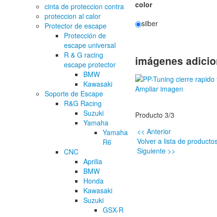
color
cinta de proteccion contra
proteccion al calor
silber
Protector de escape
Protección de
escape universal
R & G racing
imágenes adicio
escape protector
BMW
Kawasaki
Ampliar imagen
Soporte de Escape
R&G Racing
Suzuki
Producto 3/3
Yamaha
<< Anterior
Yamaha
Volver a lista de producto
R6
Siguiente >>
CNC
Aprilia
BMW
Honda
Kawasaki
Suzuki
GSX-R