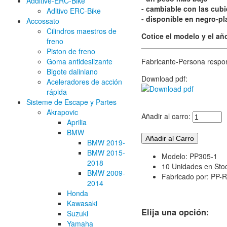
Additive-ERC-Bike
- cambiable con las cubi
Aditivo ERC-Bike
- disponible en negro-p
Accossato
Cilindros maestros de
Cotice el modelo y el añ
freno
Piston de freno
Goma antideslizante
Fabricante-Persona respo
Bigote daliniano
Download pdf:
Aceleradores de acción
rápida
Sisteme de Escape y Partes
Akrapovic
Añadir al carro:
Aprilia
BMW
BMW 2019-
BMW 2015-
Modelo: PP305-1
2018
10 Unidades en Sto
BMW 2009-
Fabricado por: PP-
2014
Honda
Kawasaki
Elija una opción:
Suzuki
Yamaha