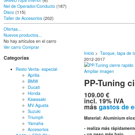
SKeeD ropa interior
(6)
Nel de Operador/Conducto
(187)
Disco
(115)
Taller de Accesorios
(202)
Ofertas...
Nuevos productos...
No hay artículos en el carro
Ver carro
Comprar
Inicio
>
Tanque, tapa de t
Categorías
2012-2017
Resto Venta- especial
Ampliar imagen
Aprilia
PP-Tuning ci
BMW
Ducati
109.00 €
Honda
incl. 19% IVA
Kawasaki
más
gastos de e
MV Agusta
Suzuki
Triumph
Material: Aluminium elox
Yamaha
- realiza más rápidamen
Accesorios
- un peso más bajo