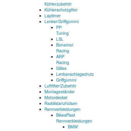
Kühlerzubehör
Kühlerschutzgitter
Laptimer
Lenker/Griffgummi
PP-
Tuning
LSL
Bonamici
Racing
ARP
Racing
Gilles
Lenkanschlagschutz
Griffgummi
Luftfilter/Zubehör
Montageständer
Motordeckel
Raddistanzhülsen
Rennverkleidungen
BikesPlast
Rennverkleidungen
BMW