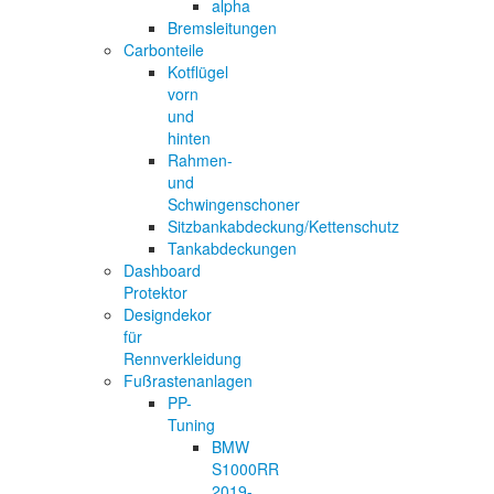
alpha
Bremsleitungen
Carbonteile
Kotflügel
vorn
und
hinten
Rahmen-
und
Schwingenschoner
Sitzbankabdeckung/Kettenschutz
Tankabdeckungen
Dashboard
Protektor
Designdekor
für
Rennverkleidung
Fußrastenanlagen
PP-
Tuning
BMW
S1000RR
2019-