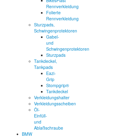
BikesPlast
Rennverkleidung
Folierte
Rennverkleidung
Sturzpads,
Schwingenprotektoren
Gabel-
und
Schwingenprotektoren
Sturzpads
Tankdeckel,
Tankpads
Eazi-
Grip
Stompgrip®
Tankdeckel
Verkleidungshalter
Verkleidungsscheiben
Öl-
Einfüll-
und
Ablaßschraube
BMW