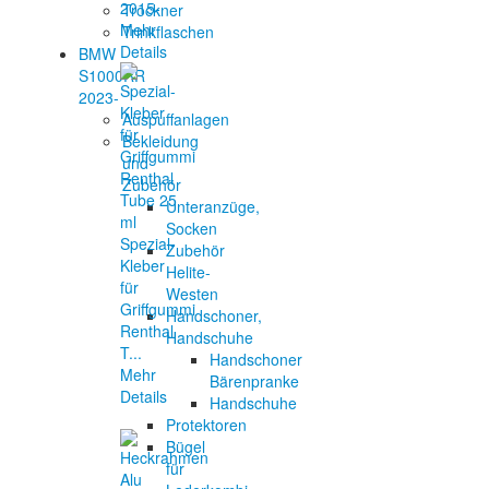
2015-
Trockner
Mehr
Trinkflaschen
Details
BMW
S1000RR
2023-
Auspuffanlagen
Bekleidung
und
Zubehör
Unteranzüge,
Socken
Spezial-
Zubehör
Kleber
Helite-
für
Westen
Griffgummi
Handschoner,
Renthal
Handschuhe
T...
Handschoner
Mehr
Bärenpranke
Details
Handschuhe
Protektoren
Bügel
für