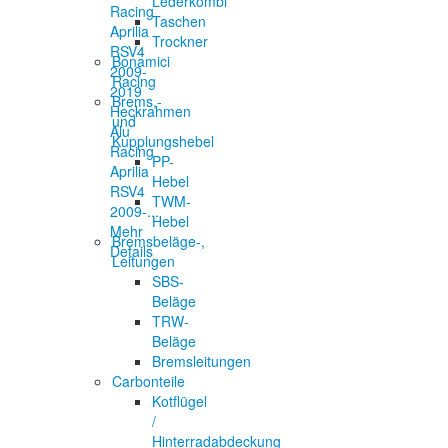
Lederkombi
Taschen
Trockner
Bonamici
Racing
Brems,-
Heckrahmen
und
Alu
Kupplungshebel
Racing
PP-
Aprilia
Hebel
RSV4
TWM-
2009-...
Hebel
Mehr
Bremsbeläge-,
Details
Leitungen
SBS-
Beläge
TRW-
Beläge
Bremsleitungen
Carbonteile
Kotflügel
/
Hinterradabdeckung