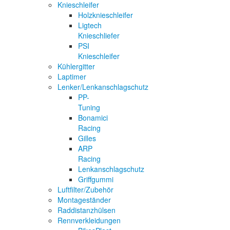
Knieschleifer
Holzknieschleifer
Ligtech
Knieschliefer
PSI
Knieschleifer
Kühlergitter
Laptimer
Lenker/Lenkanschlagschutz
PP-
Tuning
Bonamici
Racing
Gilles
ARP
Racing
Lenkanschlagschutz
Griffgummi
Luftfilter/Zubehör
Montageständer
Raddistanzhülsen
Rennverkleidungen