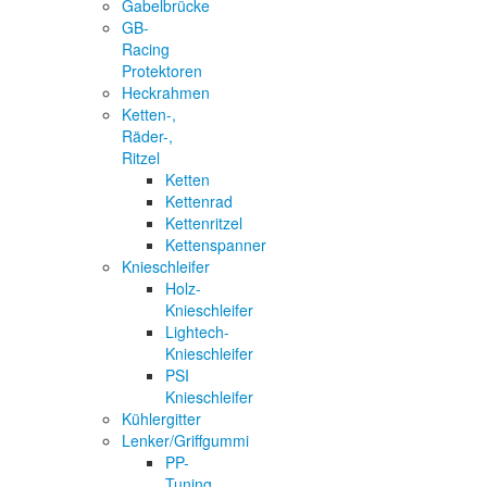
Gabelbrücke
GB-
Racing
Protektoren
Heckrahmen
Ketten-,
Räder-,
Ritzel
Ketten
Kettenrad
Kettenritzel
Kettenspanner
Knieschleifer
Holz-
Knieschleifer
Lightech-
Knieschleifer
PSI
Knieschleifer
Kühlergitter
Lenker/Griffgummi
PP-
Tuning