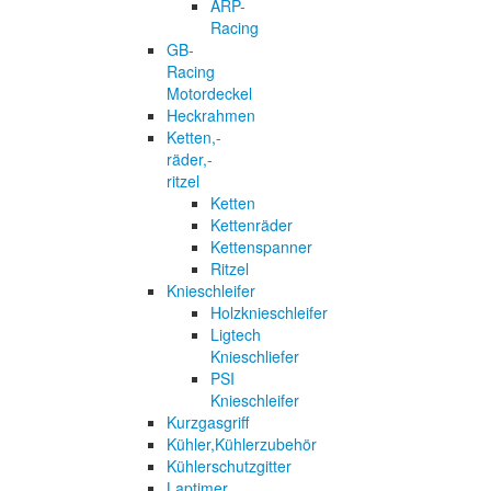
ARP-
Racing
GB-
Racing
Motordeckel
Heckrahmen
Ketten,-
räder,-
ritzel
Ketten
Kettenräder
Kettenspanner
Ritzel
Knieschleifer
Holzknieschleifer
Ligtech
Knieschliefer
PSI
Knieschleifer
Kurzgasgriff
Kühler,Kühlerzubehör
Kühlerschutzgitter
Laptimer