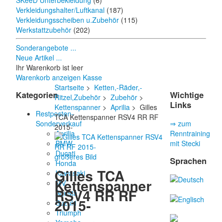
SKeeD Unterbekleidung
(6)
Verkleidungshalter/Luftkanal
(187)
Verkleidungsscheiben u.Zubehör
(115)
Werkstattzubehör
(202)
Sonderangebote ...
Neue Artikel ...
Ihr Warenkorb ist leer
Warenkorb anzeigen
Kasse
Startseite
>
Ketten,-Räder,-
Kategorien
Wichtige
Ritzel,Zubehör
>
Zubehör
>
Links
Kettenspanner
>
Aprilia
> Gilles
Restposten-
TCA Kettenspanner RSV4 RR RF
Sonderverkauf
⇒ zum
2015-
Aprilia
Renntraining
BMW
mit Stecki
Ducati
größeres Bild
Sprachen
Honda
Gilles TCA
Kawasaki
Kettenspanner
MV
RSV4 RR RF
Agusta
2015-
Suzuki
Triumph