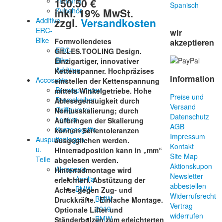
150.50 €
Yamaha
inkl. 19% MwSt.
Zubehör
zzgl.
Versandkosten
Additive-
ERC-
wir
Bike
Formvollendetes
akzeptieren
ERC-
GILLES.TOOLING Design.
Bike
Einzigartiger, innovativer
Additive
Kettenspanner. Hochpräzises
Information
Accossato
einstellen der Kettenspannung
Bremspumpen
mittels Winkelgetriebe. Hohe
Preise und
Bremskolben
Ablesegenauigkeit durch
Versand
Griffgummi
Noniusskalierung; durch
Datenschutz
Lenker
Aufbringen der Skalierung
AGB
Kurzgasgriffe
können Serientoleranzen
Impressum
Auspuffanlagen
ausgeglichen werden.
Kontakt
u.
Hinterradposition kann in „mm“
Site Map
Teile
abgelesen werden.
Aktionskupon
Akrapovic
Hinterradmontage wird
Newsletter
Aprilia
erleichtert. Abstützung der
abbestellen
BMW
Achse gegen Zug- und
Widerrufsrecht
BMW
Druckkräfte. Einfache Montage.
Vertrag
2019-
Optionale Lifter und
widerrufen
BMW
Ständerbolzen zum erleichterten