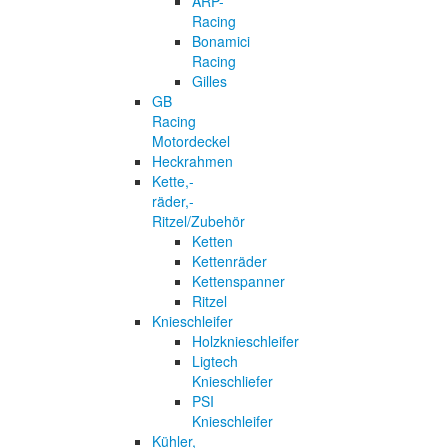
ARP-
Racing
Bonamici
Racing
Gilles
GB
Racing
Motordeckel
Heckrahmen
Kette,-
räder,-
Ritzel/Zubehör
Ketten
Kettenräder
Kettenspanner
Ritzel
Knieschleifer
Holzknieschleifer
Ligtech
Knieschliefer
PSI
Knieschleifer
Kühler,