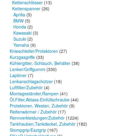
Kettenschlösser
(13)
Kettenspanner
(26)
Aprilia
(5)
BMW
(5)
Honda
(2)
Kawasaki
(3)
Suzuki
(2)
Yamaha
(9)
Knieschleifer/Protektoren
(27)
Kurzgasgriffe
(33)
Kühlergitter,-Schlauch, Behälter
(38)
Lenker/Griffgummi
(330)
Laptimer
(7)
Lenkanschlagschützer
(18)
Luftfilter/Zubehör
(4)
Montageständer,Rampen
(41)
Öl,Filter,Ablass-Einfüllschraube
(44)
Protektoren, Westen, Zubehör
(9)
Reifenwärmer / Zubehör
(17)
Rennverkleidungen/Zubehör
(1224)
Tankhauben,Tankdeckel, Zubehör
(182)
Stompgrip/Eazigrip
(167)