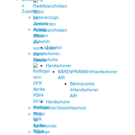
u.
Zubehör
Unteranzüge,
Socken
Airbag
Raddistanzhülsen
Westen
RSV4
Zubehör
09-
Zubehör
vorn+hinten
Handschoner-,
Mehr
Handschuhe
Details
Handschoner
BÄRENPRANKE®Handschoner
AIR
Bärenpranke
®Handschoner
AIR
Handschuhe
Kotflügel
Protektoren/Gesichtsschutz
vorn
Bügel
GFK
für
Aprilia
Lederkombi
RSV4
Taschen