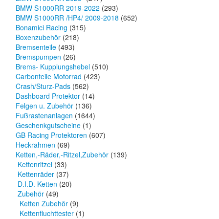
BMW S1000RR 2019-2022
(293)
BMW S1000RR /HP4/ 2009-2018
(652)
Bonamici Racing
(315)
Boxenzubehör
(218)
Bremsenteile
(493)
Bremspumpen
(26)
Brems- Kupplungshebel
(510)
Carbonteile Motorrad
(423)
Crash/Sturz-Pads
(562)
Dashboard Protektor
(14)
Felgen u. Zubehör
(136)
Fußrastenanlagen
(1644)
Geschenkgutscheine
(1)
GB Racing Protektoren
(607)
Heckrahmen
(69)
Ketten,-Räder,-Ritzel,Zubehör
(139)
Kettenritzel
(33)
Kettenräder
(37)
D.I.D. Ketten
(20)
Zubehör
(49)
Ketten Zubehör
(9)
Kettenfluchttester
(1)