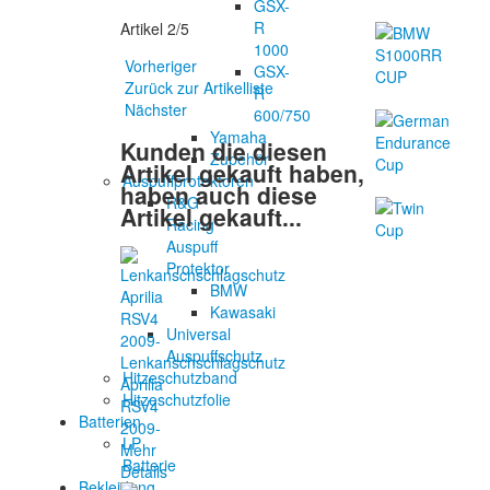
GSX-
R
Artikel 2/5
1000
Vorheriger
GSX-
Zurück zur Artikelliste
R
Nächster
600/750
Yamaha
Kunden die diesen
Zubehör
Artikel gekauft haben,
Auspuffprotektoren
haben auch diese
R&G
Artikel gekauft...
Racing
Auspuff
Protektor
BMW
Kawasaki
Universal
Auspuffschutz
Lenkanschschlagschutz
Hitzeschutzband
Aprilia
Hitzeschutzfolie
RSV4
Batterien
2009-
LP
Mehr
Batterie
Details
Bekleidung