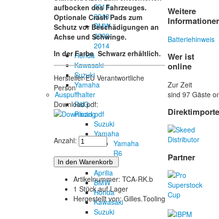
2015-
aufbocken des Fahrzeuges.
Weitere
2018
Optionale Crash Pads zum
Informatione
BMW
Schutz vor Beschädigungen an
2009-
Achse und Schwinge.
Batteriehinweis
2014
In der Farbe Schwarz erhältlich.
Honda
Wer ist
Kawasaki
online
Suzuki
Hersteller-EU Verantwortliche
Zur Zeit
Yamaha
Person
sind 97 Gäste on
Auspuffhalter
R&G
Download pdf:
Direktimport
Racing
Suzuki
Yamaha
Anzahl:
Yamaha
R6
Partner
CNC
Aprilia
Artikelnummer: TCA-RK.b
BMW
1 Stück auf Lager
Honda
Hergestellt von: Gilles.Tooling
Kawasaki
Suzuki