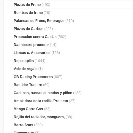
Piezas de Freno
(493)
Bombas de freno
(26)
Palancas de Freno, Embrague
(510)
Piezas de Carbon
(423)
Protección contra Caídas
(562)
Dashboard protector
(14)
Llantas u. Accesorios
(136)
Reposapiés
(1644)
Vale de regalo
(1)
GB Racing Protectores
(607)
Bastidor Trasero
(69)
Cadenas, ruedas dentadas y piñon
(139)
Amoladora de la rodilla/Protecto
(27)
Mango Corto Gas
(33)
Rejilla del radiador, manguera,
(38)
Barra/Asas
(330)