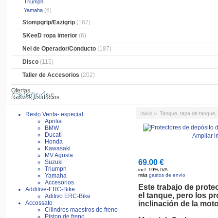
Triumph
(6)
Yamaha
Stompgrip/Eazigrip
(167)
SKeeD ropa interior
(6)
Nel de Operador/Conducto
(187)
Disco
(115)
Taller de Accesorios
(202)
Ofertas...
Categorías
Nuevos productos...
Inicio
>
Tanque, tapa de tanque,
Resto Venta- especial
Aprilia
BMW
Ducati
Ampliar 
Honda
Kawasaki
MV Agusta
69.00 €
Suzuki
Triumph
incl. 19% IVA
Yamaha
más
gastos de envío
Accesorios
Este trabajo de prote
Additive-ERC-Bike
el tanque, pero los p
Aditivo ERC-Bike
Accossato
inclinación de la moto
Cilindros maestros de freno
Piston de freno