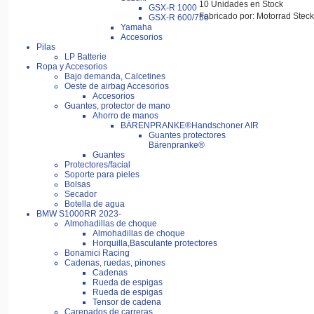
10 Unidades en Stock
GSX-R 1000
Fabricado por: Motorrad Steck
GSX-R 600/750
Yamaha
Accesorios
Pilas
LP Batterie
Ropa y Accesorios
Bajo demanda, Calcetines
Oeste de airbag Accesorios
Accesorios
Guantes, protector de mano
Ahorro de manos
BÄRENPRANKE®Handschoner AIR
Guantes protectores
Bärenpranke®
Guantes
Protectores/facial
Soporte para pieles
Bolsas
Secador
Botella de agua
BMW S1000RR 2023-
Almohadillas de choque
Almohadillas de choque
Horquilla,Basculante protectores
Bonamici Racing
Cadenas, ruedas, pinones
Cadenas
Rueda de espigas
Rueda de espigas
Tensor de cadena
Carenados de carreras