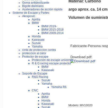
Material: Carbono
Goma antideslizante
Bigote daliniano
argo aprox. ca. 14 cm
Aceleradores de acción rápida
Sisteme de Escape y Partes
Akrapovic
Volumen de suministr
Aprilia
BMW
BMW 2019-
BMW 2015-2018
BMW 2009-2014
Honda
Kawasaki
Suzuki
Fabricante-Persona res
Yamaha
cinta de proteccion contra
proteccion al calor
Download pdf:
Protector de escape
Protección de escape universal
R & G racing escape protector
BMW
Kawasaki
Soporte de Escape
R&G Racing
Suzuki
Yamaha
Yamaha R6
CNC
Aprilia
BMW
Honda
Kawasaki
Modelo: MV10020
Suzuki