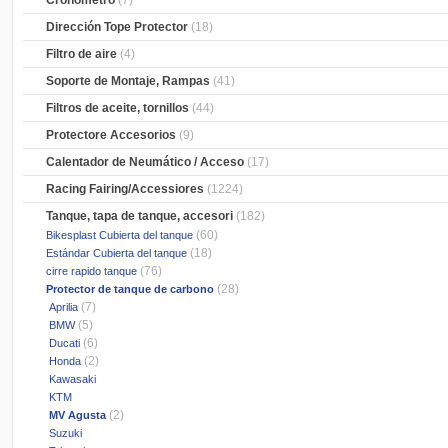
Cronometro
(7)
Dirección Tope Protector
(18)
Filtro de aire
(4)
Soporte de Montaje, Rampas
(41)
Filtros de aceite, tornillos
(44)
Protectore Accesorios
(9)
Calentador de Neumático / Acceso
(17)
Racing Fairing/Accessiores
(1224)
Tanque, tapa de tanque, accesori
(182)
(60)
Bikesplast Cubierta del tanque
(18)
Estándar Cubierta del tanque
(76)
cirre rapido tanque
(28)
Protector de tanque de carbono
(7)
Aprilia
(5)
BMW
(6)
Ducati
(2)
Honda
Kawasaki
KTM
(2)
MV Agusta
Suzuki