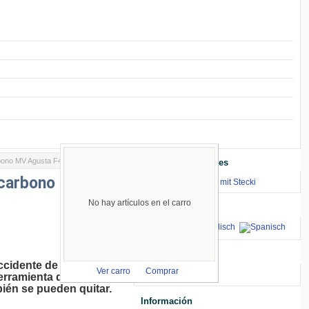
rbono MV Agusta F4
Enlaces Importantes
 carbono MV
⇒ zum Renntraining mit Stecki
No hay artículos en el carro
Idiomas
aceptamos
ccidente de la moto no
Ver carro
Comprar
erramienta de corte la
mbién se pueden quitar.
Información