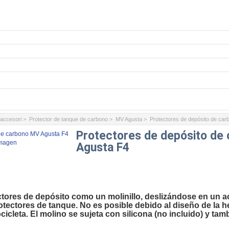
 accesori
>
Protector de tanque de carbono
>
MV Agusta
> Protectores de depósito de ca
Protectores de depósito de
imagen
Agusta F4
ctores de depósito como un molinillo, deslizándose en un a
rotectores de tanque. No es posible debido al diseño de la h
cicleta. El molino se sujeta con silicona (no incluido) y ta