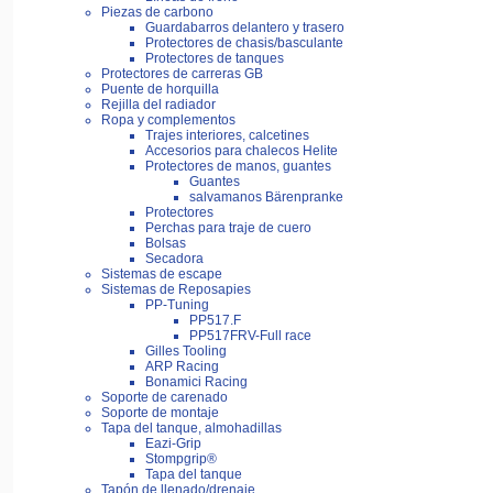
Piezas de carbono
Guardabarros delantero y trasero
Protectores de chasis/basculante
Protectores de tanques
Protectores de carreras GB
Puente de horquilla
Rejilla del radiador
Ropa y complementos
Trajes interiores, calcetines
Accesorios para chalecos Helite
Protectores de manos, guantes
Guantes
salvamanos Bärenpranke
Protectores
Perchas para traje de cuero
Bolsas
Secadora
Sistemas de escape
Sistemas de Reposapies
PP-Tuning
PP517.F
PP517FRV-Full race
Gilles Tooling
ARP Racing
Bonamici Racing
Soporte de carenado
Soporte de montaje
Tapa del tanque, almohadillas
Eazi-Grip
Stompgrip®
Tapa del tanque
Tapón de llenado/drenaje