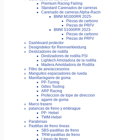
Premium Racing Fairing
Standard Carenados de carreras
Carenado de carreras Alpha-Racin
BMW M1000RR 2025-
Piezas de carbono
Piezas de PRFV
BMW S1000RR 2023-
Piezas de carbono
Piezas de PRFV
Dashboard protector
Designdekor für Rennverkleidung
Deslizadores de rodilla
Deslizadores de rodilla PSI
Lightech Amoladora de la rodilla
Madera Amoldadora de Rodilla
Filtro de aire/accesorios
Manguitos espaciadores de rueda
Manillar/agarre de goma
PP-Tuning
Gilles Tooling
ARP Racing
Proteccion de tope de direccion
agarre de goma
Marco trasero
palancas de freno y embrague
PP- Hebel
TWM-Hebel
Parabrisas
Pastillas de freno lineas
SBS-pastillas de freno
TRW-pastillas de freno
Líneas de freno