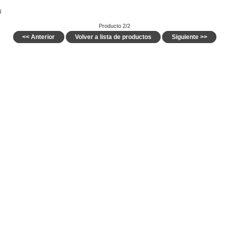
i
Producto 2/2
<< Anterior
Volver a lista de productos
Siguiente >>