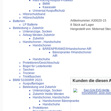
R&G Racing Auspuff Protektor
BMW
Kawasaki
Universal Auspuffschutz
Hitzeschutzband
Hitzeschutzfolie
Artikelnummer: A30020-15
Batterien
LP Batterie
8 Stück auf Lager
Bekleidung u. Zubehör
Hergestellt von: Motorrad Stec
Unteranzüge, Socken
Airbag Westen Zubehör
Zubehör
Handschoner-, Handschuhe
Handschoner
BÄRENPRANKE®Handschoner AIR
Bärenpranke ®Handschoner
AIR
Handschuhe
Protektoren/Gesichtsschutz
Bügel für Lederkombi
Taschen
Trockner
Trinkflaschen
BMW S1000RR 2023-
Kunden die diesen Ar
Auspuffanlagen
Bekleidung und Zubehör
Unteranzüge, Socken
Zubehör Helite-Westen
Handschoner, Handschuhe
Handschoner Bärenpranke
Handschuhe
Protektoren