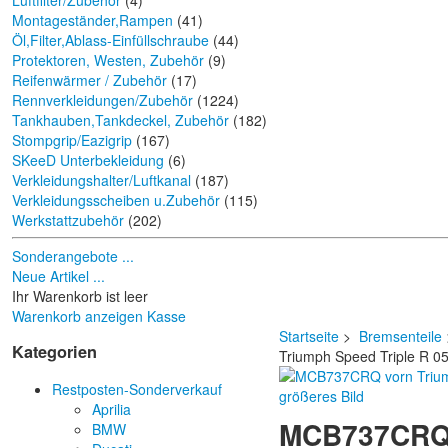
Luftfilter/Zubehör
(4)
Montageständer,Rampen
(41)
Öl,Filter,Ablass-Einfüllschraube
(44)
Protektoren, Westen, Zubehör
(9)
Reifenwärmer / Zubehör
(17)
Rennverkleidungen/Zubehör
(1224)
Tankhauben,Tankdeckel, Zubehör
(182)
Stompgrip/Eazigrip
(167)
SKeeD Unterbekleidung
(6)
Verkleidungshalter/Luftkanal
(187)
Verkleidungsscheiben u.Zubehör
(115)
Werkstattzubehör
(202)
Sonderangebote ...
Neue Artikel ...
Ihr Warenkorb ist leer
Warenkorb anzeigen
Kasse
Startseite
>
Bremsenteile
Kategorien
Triumph Speed Triple R 0
Restposten-Sonderverkauf
größeres Bild
Aprilia
MCB737CRQ v
BMW