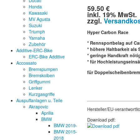
Ducati
59.50 €
Honda
inkl. 19% MwSt.
Kawasaki
zzgl.
Versandko
MV Agusta
Suzuki
Triumph
Hyper Carbon Race
Yamaha
* Rennsportbelag auf C
Zubehör
* höhere Haltbarkeit als
Additive-ERC-Bike
* geringe Handkraft nötig
ERC-Bike Additive
* für Hochleistungseinsä
Accossato
Bremspumpen
für Doppelscheibenbrem
Bremskolben
Griffgummi
Lenker
Kurzgasgriffe
Auspuffanlagen u. Teile
Akrapovic
Hersteller/EU-verantwortl
Aprilia
BMW
Download pdf:
BMW 2019-
BMW 2015-
2018