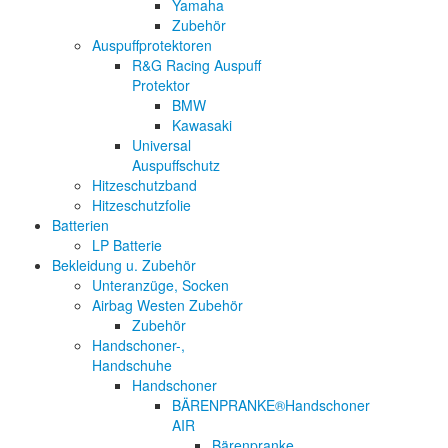
Yamaha
Zubehör
Auspuffprotektoren
R&G Racing Auspuff
Protektor
BMW
Kawasaki
Universal
Auspuffschutz
Hitzeschutzband
Hitzeschutzfolie
Batterien
LP Batterie
Bekleidung u. Zubehör
Unteranzüge, Socken
Airbag Westen Zubehör
Zubehör
Handschoner-,
Handschuhe
Handschoner
BÄRENPRANKE®Handschoner
AIR
Bärenpranke