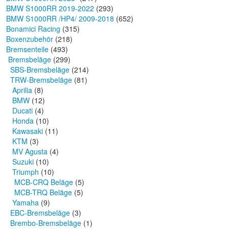
BMW S1000RR 2019-2022
(293)
BMW S1000RR /HP4/ 2009-2018
(652)
Bonamici Racing
(315)
Boxenzubehör
(218)
Bremsenteile
(493)
Bremsbeläge
(299)
SBS-Bremsbeläge
(214)
TRW-Bremsbeläge
(81)
Aprilia
(8)
BMW
(12)
Ducati
(4)
Honda
(10)
Kawasaki
(11)
KTM
(3)
MV Agusta
(4)
Suzuki
(10)
Triumph
(10)
MCB-CRQ Beläge
(5)
MCB-TRQ Beläge
(5)
Yamaha
(9)
EBC-Bremsbeläge
(3)
Brembo-Bremsbeläge
(1)