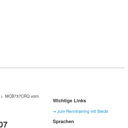
> MCB737CRQ vorn
Wichtige Links
⇒ zum Renntraining mit Stecki
Sprachen
07