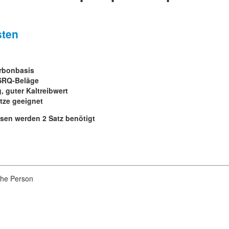
sten
arbonbasis
 SRQ-Beläge
, guter Kaltreibwert
tze geeignet
sen werden 2 Satz benötigt
iche Person