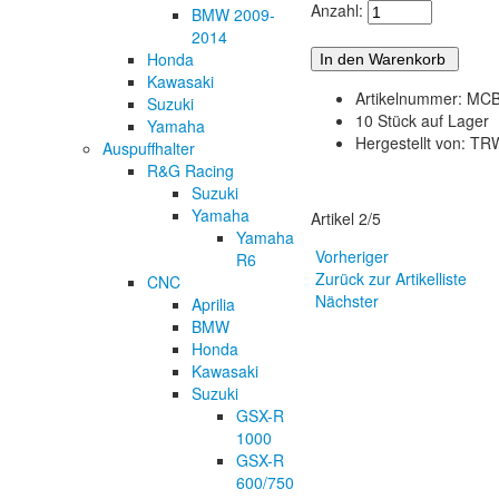
Anzahl:
BMW 2009-
2014
Honda
Kawasaki
Artikelnummer: M
Suzuki
10 Stück auf Lager
Yamaha
Hergestellt von: TR
Auspuffhalter
R&G Racing
Suzuki
Yamaha
Artikel 2/5
Yamaha
Vorheriger
R6
Zurück zur Artikelliste
CNC
Nächster
Aprilia
BMW
Honda
Kawasaki
Suzuki
GSX-R
1000
GSX-R
600/750