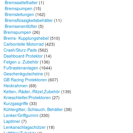
Bremssattelhalter
(1)
Bremspumpen
(15)
Bremsleitungen
(162)
Bremsflüssigkeitsbehälter
(11)
Bremsenentlüfter
(5)
Bremspumpen
(26)
Brems- Kupplungshebel
(510)
Carbonteile Motorrad
(423)
Crash/Sturz-Pads
(562)
Dashboard Protektor
(14)
Felgen u. Zubehör
(136)
Fußrastenanlagen
(1644)
Geschenkgutscheine
(1)
GB Racing Protektoren
(607)
Heckrahmen
(69)
Ketten,-Räder,-Ritzel,Zubehör
(139)
Knieschleifer/Protektoren
(27)
Kurzgasgriffe
(33)
Kühlergitter,-Schlauch, Behälter
(38)
Lenker/Griffgummi
(330)
Laptimer
(7)
Lenkanschlagschützer
(18)