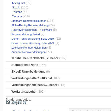
(30)
MV Agusta
(106)
Suzuki
(43)
Triumph
(216)
Yamaha
(133)
Standard Rennverkleidungen
(24)
Alpha-Racing Rennverkleidung
(5)
Racingverkleidungen R7 Schwarz
(2)
Rennverkleidung Foliert
(12)
Dekor Rennverkleidung BMW 2019-
(1)
Dekor Rennverkleidung BMW 2023-
(8)
Lackierte Rennverkleidungen
(77)
Zubehör Rennverkleidungen
Tankhauben,Tankdeckel, Zubehör
(182)
Stompgrip/Eazigrip
(167)
SKeeD Unterbekleidung
(6)
Verkleidungshalter/Luftkanal
(187)
Verkleidungsscheiben u.Zubehör
(115)
Werkstattzubehör
(202)
Sonderangebote ...
Kategorien
Neue Artikel ...