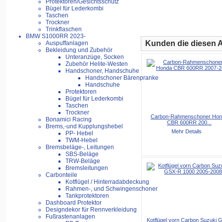
Protektoren/Gesichtsschutz
Bügel für Lederkombi
Taschen
Trockner
Trinkflaschen
BMW S1000RR 2023-
Kunden die diesen Ar
Auspuffanlagen
Bekleidung und Zubehör
Unteranzüge, Socken
Zubehör Helite-Westen
Handschoner, Handschuhe
Handschoner Bärenpranke
Handschuhe
Protektoren
Bügel für Lederkombi
Taschen
Trockner
Carbon-Rahmenschoner Hon
Bonamici Racing
CBR 600RR 200...
Brems,-und Kupplungshebel
Mehr Details
PP- Hebel
TWM-Hebel
Bremsbeläge-, Leitungen
SBS-Beläge
TRW-Beläge
Bremsleitungen
Carbonteile
Kotflügel / Hinterradabdeckung
Rahmen-, und Schwingenschoner
Tankprotektoren
Dashboard Protektor
Designdekor für Rennverkleidung
Fußrastenanlagen
Kotflügel vorn Carbon Suzuki 