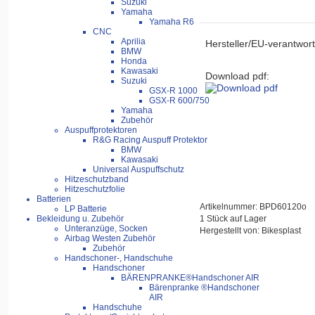
Suzuki
Yamaha
Yamaha R6
CNC
Aprilia
Hersteller/EU-verantwort
BMW
Honda
Kawasaki
Download pdf:
Suzuki
GSX-R 1000
GSX-R 600/750
Yamaha
Zubehör
Auspuffprotektoren
R&G Racing Auspuff Protektor
BMW
Kawasaki
Universal Auspuffschutz
Hitzeschutzband
Hitzeschutzfolie
Batterien
Artikelnummer: BPD60120o
LP Batterie
1 Stück auf Lager
Bekleidung u. Zubehör
Unteranzüge, Socken
Hergestellt von: Bikesplast
Airbag Westen Zubehör
Zubehör
Handschoner-, Handschuhe
Handschoner
BÄRENPRANKE®Handschoner AIR
Bärenpranke ®Handschoner
AIR
Handschuhe