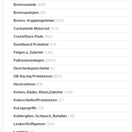
Bremsenteile
(493)
Bremspumpen
(26)
Brems- Kupplungshebel
(510)
Carbonteile Motorrad
(423)
Crash/Sturz-Pads
(562)
Dashboard Protektor
(14)
Felgen u. Zubehör
(136)
Fußrastenanlagen
(1644)
Geschenkgutscheine
(1)
GB Racing Protektoren
(607)
Heckrahmen
(69)
Ketten,-Räder,-Ritzel,Zubehör
(139)
Knieschleifer/Protektoren
(27)
Kurzgasgriffe
(33)
Kühlergitter,-Schlauch, Behälter
(38)
Lenker/Griffgummi
(330)