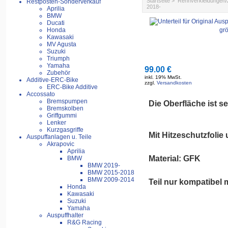
Startseite
>
Rennverkleidungen
Restposten-Sonderverkauf
2018-
Aprilia
BMW
Ducati
Honda
grö
Kawasaki
MV Agusta
Suzuki
Triumph
Yamaha
99.00 €
Zubehör
inkl. 19% MwSt.
Additive-ERC-Bike
zzgl.
Versandkosten
ERC-Bike Additive
Accossato
Bremspumpen
Die Oberfläche ist se
Bremskolben
Griffgummi
Lenker
Kurzgasgriffe
Mit Hitzeschutzfolie
Auspuffanlagen u. Teile
Akrapovic
Aprilia
Material: GFK
BMW
BMW 2019-
BMW 2015-2018
BMW 2009-2014
Teil nur kompatibel 
Honda
Kawasaki
Suzuki
Yamaha
Auspuffhalter
R&G Racing