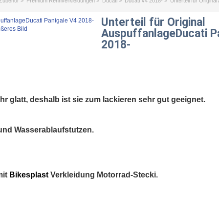
/Zubehör
>
Premium Rennverkleidungen
>
Ducati
>
Ducati V4 2018-
> Unterteil für Origina
Unterteil für Original
ßeres Bild
AuspuffanlageDucati P
2018-
hr glatt, deshalb ist sie zum lackieren sehr gut geeignet.
 und Wasserablaufstutzen.
mit
Bikesplast
Verkleidung Motorrad-Stecki.