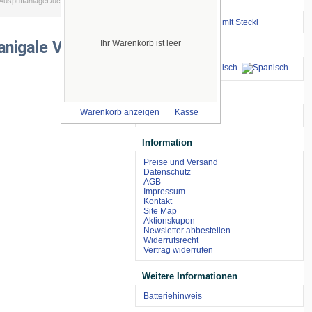
l AuspuffanlageDucati Panigale V4
Wichtige Links
⇒ zum Renntraining mit Stecki
anigale V4
Ihr Warenkorb ist leer
Sprachen
wir akzeptieren
Warenkorb anzeigen
Kasse
Information
Preise und Versand
Datenschutz
AGB
Impressum
Kontakt
Site Map
Aktionskupon
Newsletter abbestellen
Widerrufsrecht
Vertrag widerrufen
Weitere Informationen
Batteriehinweis