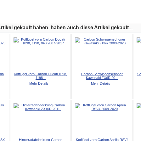
tikel gekauft haben, haben auch diese Artikel gekauft...
da
Kotflügel vorn Carbon Ducati 1098,
Carbon Schwingenschoner
Sc
1198...
Kawasaki ZX6R 20...
Mehr Details
Mehr Details
GSX-
Hinterradabdeckung Carbon
Kotflügel vorn Carbon Aprilia RSV4