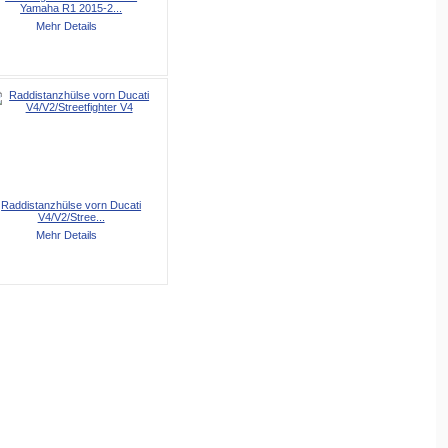
Yamaha R1 2015-2...
Mehr Details
Raddistanzhülse vorn Ducati
V4/V2/Stree...
Mehr Details