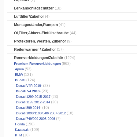
Laptimer
(7)
Lenkanschlagschützer
(18)
Luftfilter/Zubehör
(4)
Montageständer,Rampen
(41)
Öl,Filter,Ablass-Einfüllschraube
(44)
Protektoren, Westen, Zubehör
(9)
Reifenwärmer / Zubehör
(17)
Rennverkleidungen/Zubehör
(1224)
(962)
Premium Rennverkleidungen
(53)
Aprilia
(121)
BMW
(124)
Ducati
(23)
Ducati V4R 2019-
(23)
Ducati V4 2018-
(23)
Ducati 1299 2015-2017
(20)
Ducati 1199 2012-2014
(10)
Ducati 899 2014-
(18)
Ducati 1098/1198/848/ 2007-2012
(7)
Ducati 749/999 2003-2006
(150)
Honda
(109)
Kawasaki
(10)
KTM