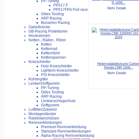
PP-Tuning
R 1000...
PP517.F
Mehr Details
PP517FRV-Full race
Gilles Tooling
ARP Racing
Bonamici Racing
Gabelbrücke
GB-Racing Protektoren
Heckrahmen
Ketten-, Räder-, Ritzel
Ketten
Kettenrad
Kettenritzel
Kettenspanner
Knieschleifer
Hinterradabdeckung Carbo
Holz-Knieschleifer
Honda CBR 1000...
Lightech-Knieschleifer
Mehr Details
PSI Knieschleifer
Kühlergitter
Lenker/Griffgummi
PP-Tuning
Gilles Tooling
ARP Racing
Lenkanschlagschutz
Griffgummi
Luftfilter/Zubehör
Montageständer
Raddistanzhülsen
Rennverkleidungen
Premium Rennverkleidung
Standard Rennverkleidungen
Alpha-Racing Rennverkleidung