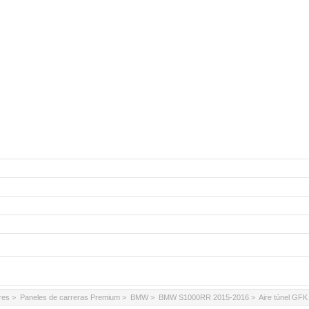
res
>
Paneles de carreras Premium
>
BMW
>
BMW S1000RR 2015-2016
> Aire túnel GF