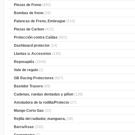
Piezas de Freno
(493)
Bombas de freno
(26)
Palancas de Freno, Embrague
(510)
Piezas de Carbon
(423)
Protección contra Caídas
(562)
Dashboard protector
(14)
Llantas u. Accesorios
(136)
Reposapiés
(1644)
Vale de regalo
(1)
GB Racing Protectores
(607)
Bastidor Trasero
(69)
Cadenas, ruedas dentadas y piñon
(139)
Amoladora de la rodilla/Protecto
(27)
Mango Corto Gas
(33)
Rejilla del radiador, manguera,
(38)
Barra/Asas
(330)