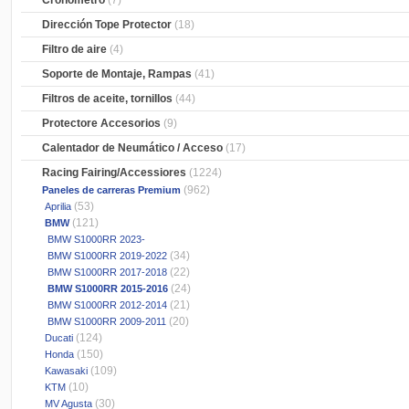
Cronometro
(7)
Dirección Tope Protector
(18)
Filtro de aire
(4)
Soporte de Montaje, Rampas
(41)
Filtros de aceite, tornillos
(44)
Protectore Accesorios
(9)
Calentador de Neumático / Acceso
(17)
Racing Fairing/Accessiores
(1224)
(962)
Paneles de carreras Premium
(53)
Aprilia
(121)
BMW
BMW S1000RR 2023-
(34)
BMW S1000RR 2019-2022
(22)
BMW S1000RR 2017-2018
(24)
BMW S1000RR 2015-2016
(21)
BMW S1000RR 2012-2014
(20)
BMW S1000RR 2009-2011
(124)
Ducati
(150)
Honda
(109)
Kawasaki
(10)
KTM
(30)
MV Agusta