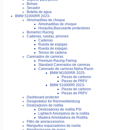
Bolsas
Secador
Botella de agua
BMW S1000RR 2023-
Almohadillas de choque
Almohadillas de choque
Horquilla,Basculante protectores
Bonamici Racing
Cadenas, ruedas, pinones
Cadenas
Rueda de espigas
Rueda de espigas
Tensor de cadena
Carenados de carreras
Premium Racing Fairing
Standard Carenados de carreras
Carenado de carreras Alpha-Racin
BMW M1000RR 2025-
Piezas de carbono
Piezas de PRFV
BMW S1000RR 2023-
Piezas de carbono
Piezas de PRFV
Dashboard protector
Designdekor für Rennverkleidung
Deslizadores de rodilla
Deslizadores de rodilla PSI
Lightech Amoladora de la rodilla
Madera Amoldadora de Rodilla
Filtro de aire/accesorios
Manguitos espaciadores de rueda
Manillar/agarre de goma