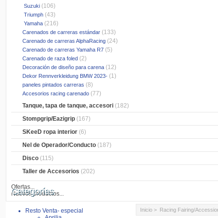
(106)
Suzuki
(43)
Triumph
(216)
Yamaha
(133)
Carenados de carreras estándar
(24)
Carenado de carreras AlphaRacing
(5)
Carenado de carreras Yamaha R7
(2)
Carenado de raza foled
(12)
Decoración de diseño para carena
(1)
Dekor Rennverkleidung BMW 2023-
(8)
paneles pintados carreras
(77)
Accesorios racing carenado
Tanque, tapa de tanque, accesori
(182)
Stompgrip/Eazigrip
(167)
SKeeD ropa interior
(6)
Nel de Operador/Conducto
(187)
Disco
(115)
Taller de Accesorios
(202)
Ofertas...
Categorías
Nuevos productos...
Inicio
>
Racing Fairing/Accessio
Resto Venta- especial
Aprilia