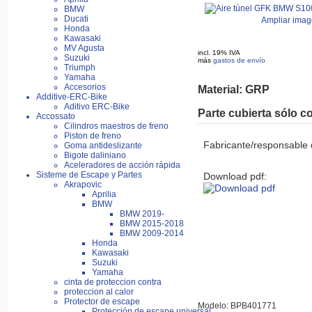
BMW
Ducati
Ampliar ima
Honda
Kawasaki
MV Agusta
incl. 19% IVA
Suzuki
más
gastos de envío
Triumph
Yamaha
Accesorios
Material: GRP
Additive-ERC-Bike
Aditivo ERC-Bike
Parte cubierta sólo 
Accossato
Cilindros maestros de freno
Piston de freno
Fabricante/responsable 
Goma antideslizante
Bigote daliniano
Aceleradores de acción rápida
Sisteme de Escape y Partes
Download pdf:
Akrapovic
Aprilia
BMW
BMW 2019-
BMW 2015-2018
BMW 2009-2014
Honda
Kawasaki
Suzuki
Yamaha
cinta de proteccion contra
proteccion al calor
Protector de escape
Modelo: BPB401771
Protección de escape universal