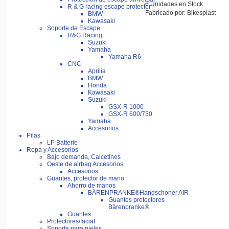
6 Unidades en Stock
R & G racing escape protector
Fabricado por: Bikesplast
BMW
Kawasaki
Soporte de Escape
R&G Racing
Suzuki
Yamaha
Yamaha R6
CNC
Aprilia
BMW
Honda
Kawasaki
Suzuki
GSX-R 1000
GSX-R 600/750
Yamaha
Accesorios
Pilas
LP Batterie
Ropa y Accesorios
Bajo demanda, Calcetines
Oeste de airbag Accesorios
Accesorios
Guantes, protector de mano
Ahorro de manos
BÄRENPRANKE®Handschoner AIR
Guantes protectores
Bärenpranke®
Guantes
Protectores/facial
Soporte para pieles