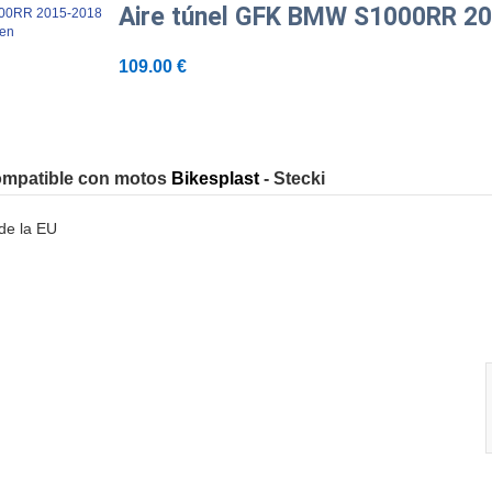
Aire túnel GFK BMW S1000RR 2
gen
109.00 €
compatible con motos
Bikesplast
- Stecki
de la EU