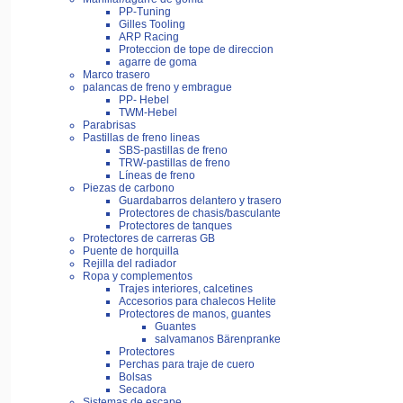
PP-Tuning
Gilles Tooling
ARP Racing
Proteccion de tope de direccion
agarre de goma
Marco trasero
palancas de freno y embrague
PP- Hebel
TWM-Hebel
Parabrisas
Pastillas de freno lineas
SBS-pastillas de freno
TRW-pastillas de freno
Líneas de freno
Piezas de carbono
Guardabarros delantero y trasero
Protectores de chasis/basculante
Protectores de tanques
Protectores de carreras GB
Puente de horquilla
Rejilla del radiador
Ropa y complementos
Trajes interiores, calcetines
Accesorios para chalecos Helite
Protectores de manos, guantes
Guantes
salvamanos Bärenpranke
Protectores
Perchas para traje de cuero
Bolsas
Secadora
Sistemas de escape