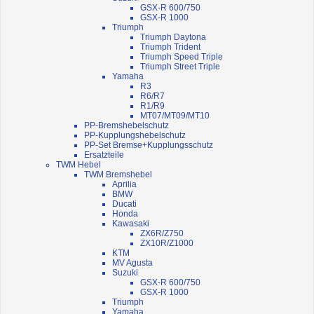
GSX-R 600/750
GSX-R 1000
Triumph
Triumph Daytona
Triumph Trident
Triumph Speed Triple
Triumph Street Triple
Yamaha
R3
R6/R7
R1/R9
MT07/MT09/MT10
PP-Bremshebelschutz
PP-Kupplungshebelschutz
PP-Set Bremse+Kupplungsschutz
Ersatzteile
TWM Hebel
TWM Bremshebel
Aprilia
BMW
Ducati
Honda
Kawasaki
ZX6R/Z750
ZX10R/Z1000
KTM
MV Agusta
Suzuki
GSX-R 600/750
GSX-R 1000
Triumph
Yamaha