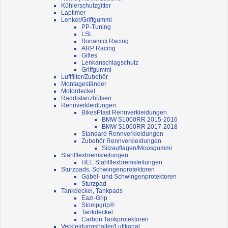
Kühlerschutzgitter
Laptimer
Lenker/Griffgummi
PP-Tuning
LSL
Bonamici Racing
ARP Racing
Gilles
Lenkanschlagschutz
Griffgummi
Luftfilter/Zubehör
Montageständer
Motordeckel
Raddistanzhülsen
Rennverkleidungen
BikesPlast Rennverkleidungen
BMW S1000RR 2015-2016
BMW S1000RR 2017-2018
Standard Rennverkleidungen
Zubehör Rennverkleidungen
Sitzauflagen/Moosgummi
Stahlflexbremsleitungen
HEL Stahlflexbremsleitungen
Sturzpads, Schwingenprotektoren
Gabel- und Schwingenprotektoren
Sturzpad
Tankdeckel, Tankpads
Eazi-Grip
Stompgrip®
Tankdeckel
Carbon Tankprotektoren
Verkleidungshalter/Luftkanal