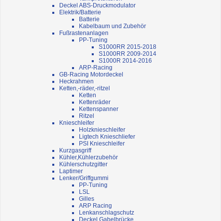
Deckel ABS-Druckmodulator
Elektrik/Batterie
Batterie
Kabelbaum und Zubehör
Fußrastenanlagen
PP-Tuning
S1000RR 2015-2018
S1000RR 2009-2014
S1000R 2014-2016
ARP-Racing
GB-Racing Motordeckel
Heckrahmen
Ketten,-räder,-ritzel
Ketten
Kettenräder
Kettenspanner
Ritzel
Knieschleifer
Holzknieschleifer
Ligtech Knieschliefer
PSI Knieschleifer
Kurzgasgriff
Kühler,Kühlerzubehör
Kühlerschutzgitter
Laptimer
Lenker/Griffgummi
PP-Tuning
LSL
Gilles
ARP Racing
Lenkanschlagschutz
Deckel Gabelbrücke