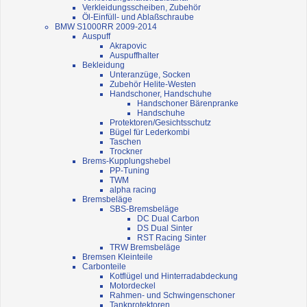
Verkleidungsscheiben, Zubehör
Öl-Einfüll- und Ablaßschraube
BMW S1000RR 2009-2014
Auspuff
Akrapovic
Auspuffhalter
Bekleidung
Unteranzüge, Socken
Zubehör Helite-Westen
Handschoner, Handschuhe
Handschoner Bärenpranke
Handschuhe
Protektoren/Gesichtsschutz
Bügel für Lederkombi
Taschen
Trockner
Brems-Kupplungshebel
PP-Tuning
TWM
alpha racing
Bremsbeläge
SBS-Bremsbeläge
DC Dual Carbon
DS Dual Sinter
RST Racing Sinter
TRW Bremsbeläge
Bremsen Kleinteile
Carbonteile
Kotflügel und Hinterradabdeckung
Motordeckel
Rahmen- und Schwingenschoner
Tankprotektoren