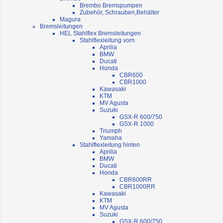
Brembo Bremspumpen
Zubehör, Schrauben,Behälter
Magura
Bremsleitungen
HEL Stahlflex Bremsleitungen
Stahlflexleitung vorn
Aprilia
BMW
Ducati
Honda
CBR600
CBR1000
Kawasaki
KTM
MV Agusta
Suzuki
GSX-R 600/750
GSX-R 1000
Triumph
Yamaha
Stahlflexleitung hinten
Aprilia
BMW
Ducati
Honda
CBR600RR
CBR1000RR
Kawasaki
KTM
MV Agusta
Suzuki
GSX-R 600/750