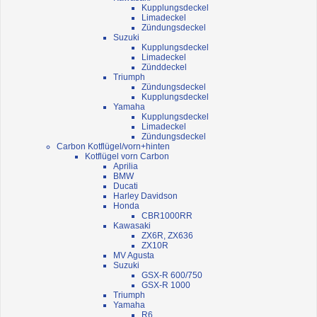
Kupplungsdeckel
Limadeckel
Zündungsdeckel
Suzuki
Kupplungsdeckel
Limadeckel
Zünddeckel
Triumph
Zündungsdeckel
Kupplungsdeckel
Yamaha
Kupplungsdeckel
Limadeckel
Zündungsdeckel
Carbon Kotflügel/vorn+hinten
Kotflügel vorn Carbon
Aprilia
BMW
Ducati
Harley Davidson
Honda
CBR1000RR
Kawasaki
ZX6R, ZX636
ZX10R
MV Agusta
Suzuki
GSX-R 600/750
GSX-R 1000
Triumph
Yamaha
R6