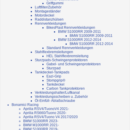
Griffgummi
Luftfilter/Zubehör
Montageständer
Motordeckel
Raddistanzhülsen
Rennverkleidungen
BikesPlast Rennverkleidungen
BMW S1000RR 2009-2011
BMW S1000RR 2009-2011
BMW S1000RR 2012-2014
BMW S1000RR 2012-2014
Standard Rennverkleidungen
Stahlflexbremsleitungen
HEL Stahlflexbremsleitung
Sturzpads-Schwingenprotektoren
Gabel- und Schwingenprotektoren
Sturzpad
Tankdeckel-Tankpads
Eazi-Grip
Stompgrip®
Tankdeckel
Carbon Tankprotektoren
Verkleidungshalter/Luftkanal
Verkleidungsscheiben u. Zubehör
Öl-Einfüll- Ablaßschraube
Bonamici Racing
Aprilia RSV4/TuonoV4 2021-
Aprilia RS660/Tuono 2020-
Aprilia RSV4/Tuono V4 2017/2020
BMW S1000RR 2023-
BMW M1000RR 2021-
BMW S1000RR 2019-