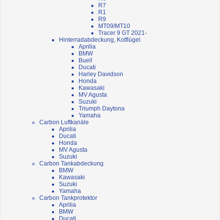
R7
R1
R9
MT09/MT10
Tracer 9 GT 2021-
Hinterradabdeckung, Kotflügel
Aprilia
BMW
Buell
Ducati
Harley Davidson
Honda
Kawasaki
MV Agusta
Suzuki
Triumph Daytona
Yamaha
Carbon Luftkanäle
Aprilia
Ducati
Honda
MV Agusta
Suzuki
Carbon Tankabdeckung
BMW
Kawasaki
Suzuki
Yamaha
Carbon Tankprotektor
Aprilia
BMW
Ducati