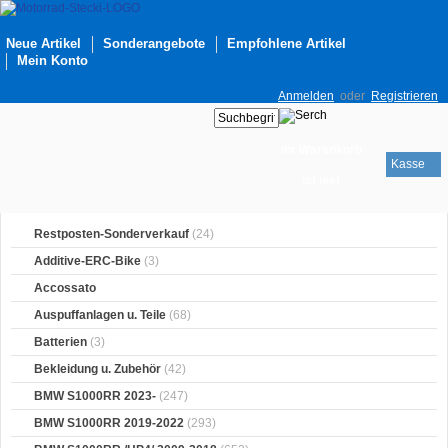
Neue Artikel
Sonderangebote
Empfohlene Artikel
Mein Konto
Anmelden
oder
Registrieren
Ihr Warenkorb
Kasse
ist leer
Restposten-Sonderverkauf
(24)
Additive-ERC-Bike
(3)
Accossato
Auspuffanlagen u. Teile
(68)
Batterien
(3)
Bekleidung u. Zubehör
(42)
BMW S1000RR 2023-
(247)
BMW S1000RR 2019-2022
(293)