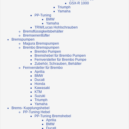
GSX-R 1000
Triumph
Yamaha
PP-Tuning
BMW
Yamaha
TRW/Lucas Hohlschrauben
Bremsflüssigkeitsbehälter
Bremsenentlüfter
Bremspumpen
Magura Bremspumpen
Brembo Bremspumpen
Brembo Pumpen
Bremshebel für Brembo Pumpen
Fernversteller für Brembo Pumpe
Zubehör, Schrauben, Behälter
Fernversteller für Brembo
Aprilia
BMW
Ducati
Honda
Kawasaki
KTM
Suzuki
Triumph
Yamaha
Brems- Kupplungshebel
PP-Tuning Hebel
PP-Tuning Bremshebel
Aprilia
BMW
Ducati