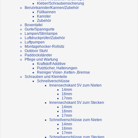
Kleber/Schraubensicherung
Benzinkanister/Kannen/Zubehör
Füllkannen
Kanister
Zubehör
Boxentafel
Gurte/Spanngurte
Lampen/Stirnlampe
Luftdruckprüfer/Zubehör
Luftpumpen
Montagehocker-Rollsitz
Outdoor Stuhl
Paddockständer
Pflege und Wartung
Kraftstoff Additive
Putztücher, Halterungen
Reiniger Visier-,Ketten-,Bremse
Schrauben und Kleinteile
Schnellverschlüsse
Innensechskant SV zum Nieten
14mm
16mm
17mm
Innensechskant SV zum Stecken
14mm
16mm
17mm
Schnellverschlüsse zum Nieten
14mm
16mm
17mm
Schnellverschlüsse zum Stecken