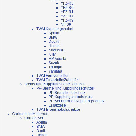
YFZ-R3
YFZ-R6
YFZ-R1
YZF-R7
YFZ-R9
MT-09
TWM Kupplungshebel
Aprilia
BMW
Ducati
Honda
Kawasaki
KTM
MV Agusta
Suzuki
Triumph
Yamaha
TWM Fernversteller
TWM Ersatzteile/Zubehör
Brems-und Kupplungshebelschützer
PP-Brems- und Kupplungsschützer
PP-Bremshebelschutz
PP-Kupplungshebelschutz
PP-Set Bremse+Kupplungsschutz
Ersatzteile
TWM-Bremshebelschützer
Carbonteile Motorrad
Carbon Set
Aprilia
BMW
Buell
Honda