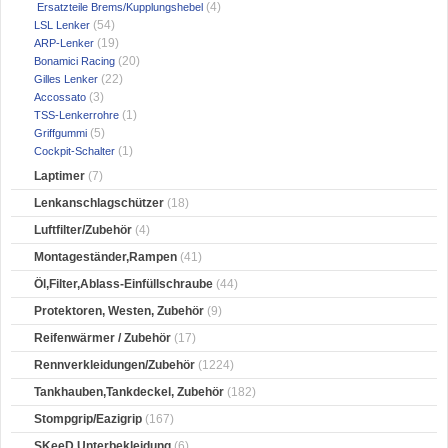
(4)
Ersatzteile Brems/Kupplungshebel
(54)
LSL Lenker
(19)
ARP-Lenker
(20)
Bonamici Racing
(22)
Gilles Lenker
(3)
Accossato
(1)
TSS-Lenkerrohre
(5)
Griffgummi
(1)
Cockpit-Schalter
Laptimer
(7)
Lenkanschlagschützer
(18)
Luftfilter/Zubehör
(4)
Montageständer,Rampen
(41)
Öl,Filter,Ablass-Einfüllschraube
(44)
Protektoren, Westen, Zubehör
(9)
Reifenwärmer / Zubehör
(17)
Rennverkleidungen/Zubehör
(1224)
Tankhauben,Tankdeckel, Zubehör
(182)
Stompgrip/Eazigrip
(167)
SKeeD Unterbekleidung
(6)