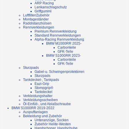
ARP Racing
Lenkanschlagschutz
Griffgummi
Luftfilter/Zubehör
Montageständer
Raddistanzhülsen
Rennverkleidungen
Premium Rennverkleidung
Standard Rennverkleidungen
Alpha-Racing Rennverkleidung
BMW M1000RR 2025-
Carbonteile
GFK-Teile
BMW S1000RR 2023-
Carbonteile
GFK-Teile
Sturzpads
Gabel-u. Schwingenprotektoren
Sturzpads
Tankdeckel-, Tankpads
Eazi-Grip
Stompgrip®
Tankdeckel
Verkleidungshalter
Verkleidungsscheiben
Öl-Einfüll-, und Ablaßschraube
BMW S1000RR 2019-2022
Auspuffanlagen
Bekleidung und Zubehör
Unteranzüge, Socken
Zubehör Helite-Westen
Handschoner, Handschuhe