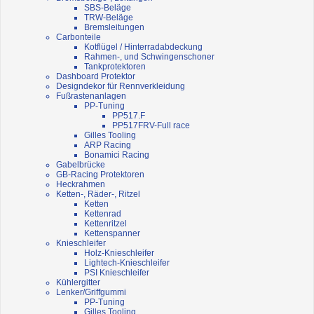
SBS-Beläge
TRW-Beläge
Bremsleitungen
Carbonteile
Kotflügel / Hinterradabdeckung
Rahmen-, und Schwingenschoner
Tankprotektoren
Dashboard Protektor
Designdekor für Rennverkleidung
Fußrastenanlagen
PP-Tuning
PP517.F
PP517FRV-Full race
Gilles Tooling
ARP Racing
Bonamici Racing
Gabelbrücke
GB-Racing Protektoren
Heckrahmen
Ketten-, Räder-, Ritzel
Ketten
Kettenrad
Kettenritzel
Kettenspanner
Knieschleifer
Holz-Knieschleifer
Lightech-Knieschleifer
PSI Knieschleifer
Kühlergitter
Lenker/Griffgummi
PP-Tuning
Gilles Tooling