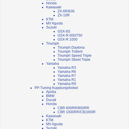
Honda
Kawasaki
ZX-6R/636
ZX-10R
KTM
MV Agusta
Suzuki
GSX-8S
GSX-R 600/750
GSX-R 1000
Triumph
Triumph Daytona
Triumph Trident
Triumph Speed Triple
Triumph Street Triple
Yamaha
Yamaha R3
Yamaha R6
Yamaha R7
Yamaha R1
Yamaha R9
PP-Tuning Kupplungshebel
Aprilia
BMW
Ducati
Honda
CBR 600RR/900RR
CBR 1000RR/CB1000R
Kawasaki
KTM
MV Agusta
Suzuki