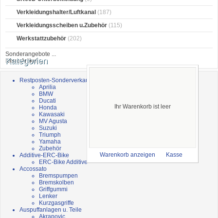
Verkleidungshalter/Luftkanal
(187)
Verkleidungsscheiben u.Zubehör
(115)
Werkstattzubehör
(202)
Sonderangebote ...
Kategorien
Neue Artikel ...
Restposten-Sonderverkauf
Aprilia
BMW
Ducati
Ihr Warenkorb ist leer
Honda
Kawasaki
MV Agusta
Suzuki
Triumph
Yamaha
Zubehör
Additive-ERC-Bike
Warenkorb anzeigen
Kasse
ERC-Bike Additive
Accossato
Bremspumpen
Bremskolben
Griffgummi
Lenker
Kurzgasgriffe
Auspuffanlagen u. Teile
Akrapovic