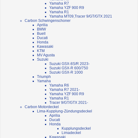
Yamaha R7
Yamaha YZF 900 R9
Yamaha R1
Yamaha MT09,Tracer 9/GT/GTX 2021
Carbon Schwingenschoner
Aprilia
BMW
Buell
Ducati
Honda
Kawasaki
KTM
MV Agusta
Suzuki
Suzuki GSX-8S/R 2023-
Suzuki GSX-R 600/750
Suzuki GSX-R 1000
Triumph
Yamaha
Yamaha R6
Yamaha R7 2021-
Yamaha YZF 900 R9
Yamaha R1
Tracer 9/GT/GTX 2021-
Carbon Motordeckel
Lima-Kupplung-Zündungsdeckel
Aprilia
Ducati
Honda
Kupplungsdeckel
Limadeckel
Kawasaki