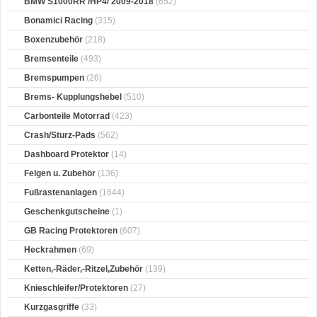
BMW S1000RR /HP4/ 2009-2018
(652)
Bonamici Racing
(315)
Boxenzubehör
(218)
Bremsenteile
(493)
Bremspumpen
(26)
Brems- Kupplungshebel
(510)
Carbonteile Motorrad
(423)
Crash/Sturz-Pads
(562)
Dashboard Protektor
(14)
Felgen u. Zubehör
(136)
Fußrastenanlagen
(1644)
Geschenkgutscheine
(1)
GB Racing Protektoren
(607)
Heckrahmen
(69)
Ketten,-Räder,-Ritzel,Zubehör
(139)
Knieschleifer/Protektoren
(27)
Kurzgasgriffe
(33)