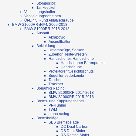
Stompgrip®
Tankdeckel
Verkleidungshalter
Verkleidungsscheiben
Öl-Einfüll- und Ablaßschraube
BMW S1000RR /HP4/ 2009-2018
BMW S1000RR 2015-2018
Auspuff
Akrapovic
Auspuffhalter
Bekleidung
Unteranzüge, Socken
Zubehör Helite-Westen
Handschoner, Handschuhe
Handschoner Bärenpranke
Handschuhe
Protektoren/Gesichtsschutz
Bügel für Lederkombi
Taschen
Trockner
Bonamici Racing
BMW S1000RR 2017-2018
BMW S1000RR 2015-2016
Brems- und Kupplungshebel
PP-Tuning
TWM
alpha racing
Bremsbeläge
SBS Bremsbeläge
DC Dual Carbon
DS Dual Sinter
RS Racing Sinter