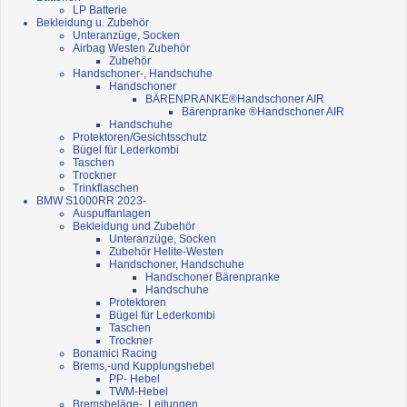
LP Batterie
Bekleidung u. Zubehör
Unteranzüge, Socken
Airbag Westen Zubehör
Zubehör
Handschoner-, Handschuhe
Handschoner
BÄRENPRANKE®Handschoner AIR
Bärenpranke ®Handschoner AIR
Handschuhe
Protektoren/Gesichtsschutz
Bügel für Lederkombi
Taschen
Trockner
Trinkflaschen
BMW S1000RR 2023-
Auspuffanlagen
Bekleidung und Zubehör
Unteranzüge, Socken
Zubehör Helite-Westen
Handschoner, Handschuhe
Handschoner Bärenpranke
Handschuhe
Protektoren
Bügel für Lederkombi
Taschen
Trockner
Bonamici Racing
Brems,-und Kupplungshebel
PP- Hebel
TWM-Hebel
Bremsbeläge-, Leitungen