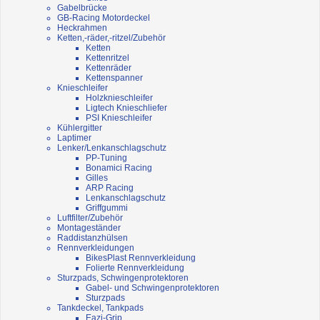
Gabelbrücke
GB-Racing Motordeckel
Heckrahmen
Ketten,-räder,-ritzel/Zubehör
Ketten
Kettenritzel
Kettenräder
Kettenspanner
Knieschleifer
Holzknieschleifer
Ligtech Knieschliefer
PSI Knieschleifer
Kühlergitter
Laptimer
Lenker/Lenkanschlagschutz
PP-Tuning
Bonamici Racing
Gilles
ARP Racing
Lenkanschlagschutz
Griffgummi
Luftfilter/Zubehör
Montageständer
Raddistanzhülsen
Rennverkleidungen
BikesPlast Rennverkleidung
Folierte Rennverkleidung
Sturzpads, Schwingenprotektoren
Gabel- und Schwingenprotektoren
Sturzpads
Tankdeckel, Tankpads
Eazi-Grip