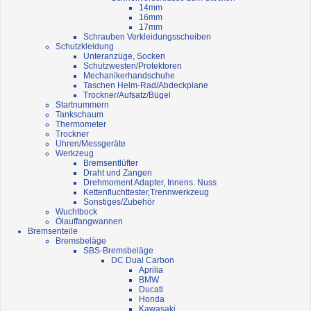
14mm
16mm
17mm
Schrauben Verkleidungsscheiben
Schutzkleidung
Unteranzüge, Socken
Schutzwesten/Protektoren
Mechanikerhandschuhe
Taschen Helm-Rad/Abdeckplane
Trockner/Aufsatz/Bügel
Startnummern
Tankschaum
Thermometer
Trockner
Uhren/Messgeräte
Werkzeug
Bremsentlüfter
Draht und Zangen
Drehmoment Adapter, Innens. Nuss
Kettenfluchttester,Trennwerkzeug
Sonstiges/Zubehör
Wuchtbock
Ölauffangwannen
Bremsenteile
Bremsbeläge
SBS-Bremsbeläge
DC Dual Carbon
Aprilia
BMW
Ducati
Honda
Kawasaki