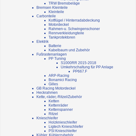
TRW Bremsbeläge
Bremsen Kleinteile
Kleinteile
Carbonteile
Kotflügel / Hinterradabdeckung
Motordeckel
Rahmen-u. Schwingenschoner
Rennverkleidungteile
Tankprotektoren
Elektrik
Batterie
Kabelbaum und Zubehör
Fußrastenanlagen
PP Tuning
S1000RR 2015-2018
Umkehrschaltung für PP Anlage
PP667.F
ARP-Racing
Bonamici Racing
Gilles
GB Racing Motordeckel
Heckrahmen
Kette,-räder,-Ritzel/Zubehör
Ketten
Kettenräder
Kettenspanner
Ritzel
Knieschleifer
Holzknieschleifer
Ligtech Knieschliefer
PSI Knieschleifer
Kühler, Kühlerzubehör