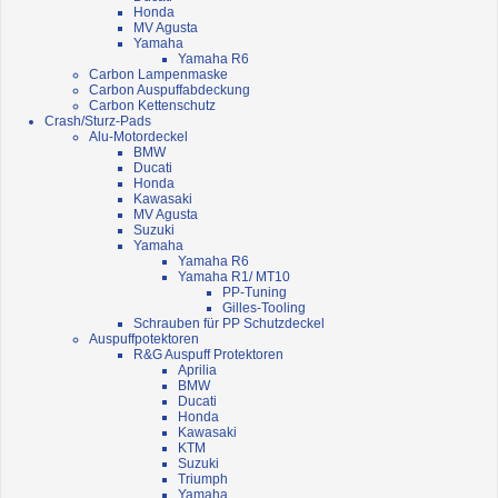
Honda
MV Agusta
Yamaha
Yamaha R6
Carbon Lampenmaske
Carbon Auspuffabdeckung
Carbon Kettenschutz
Crash/Sturz-Pads
Alu-Motordeckel
BMW
Ducati
Honda
Kawasaki
MV Agusta
Suzuki
Yamaha
Yamaha R6
Yamaha R1/ MT10
PP-Tuning
Gilles-Tooling
Schrauben für PP Schutzdeckel
Auspuffpotektoren
R&G Auspuff Protektoren
Aprilia
BMW
Ducati
Honda
Kawasaki
KTM
Suzuki
Triumph
Yamaha