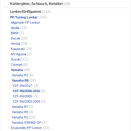
Kühlergitter,-Schlauch, Behälter
(38)
Lenker/Griffgummi
(330)
(205)
PP-Tuning Lenker
Allgemein PP Lenker
(13)
Aprilia
(7)
BMW
(10)
Ducati
(29)
Honda
(24)
Kawasaki
(1)
MV Agusta
(47)
Suzuki
(8)
Triumph
(49)
Yamaha
(6)
Yamaha R3
(16)
Yamaha R6
(3)
YZF-R6/2017-
(5)
YZF-R6/2006-2016
(5)
YZF-R6/2005-
(3)
YZF-R6/2003-2004
(2)
Yamaha R7
(4)
Yamaha R9
(20)
Yamaha R1
(1)
Yamaha XSR900 GP
(13)
Ersatzteile-PP-Lenker