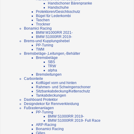
Handschoner Bärenpranke
Handschuhe
Protektoren/Gesichtsschutz
Bügel für Lederkombi
Taschen
Trockner
Bonamici Racing
BMW M1000RR 2021-
BMW S1000RR 2019-
Brems-und Kupplungshebel
PP-Tuning
TWM
Bremsbeläge-,Leitungen,-Behälter
Bremsbeläge
SBS
TRW
alpha
Bremsleitungen
Carbonteile
Kotflügel vorn und hinten
Rahmen- und Schwingenschoner
Sitzbankabdeckung/Kettenschutz
Tankabdeckungen
Dashboard Protektor
Designdekor für Rennverkleidung
Fußrastenanlagen
PP-Tuning
BMW S1000RR 2019-
BMW S1000RR 2019- Full Race
ARP-Racing
Bonamici Racing
Gilles