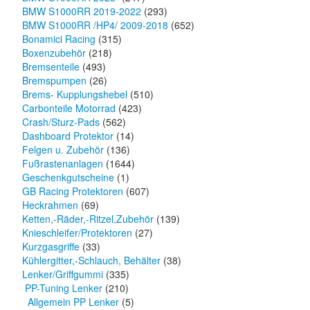
BMW S1000RR 2019-2022
(293)
BMW S1000RR /HP4/ 2009-2018
(652)
Bonamici Racing
(315)
Boxenzubehör
(218)
Bremsenteile
(493)
Bremspumpen
(26)
Brems- Kupplungshebel
(510)
Carbonteile Motorrad
(423)
Crash/Sturz-Pads
(562)
Dashboard Protektor
(14)
Felgen u. Zubehör
(136)
Fußrastenanlagen
(1644)
Geschenkgutscheine
(1)
GB Racing Protektoren
(607)
Heckrahmen
(69)
Ketten,-Räder,-Ritzel,Zubehör
(139)
Knieschleifer/Protektoren
(27)
Kurzgasgriffe
(33)
Kühlergitter,-Schlauch, Behälter
(38)
Lenker/Griffgummi
(335)
PP-Tuning Lenker
(210)
Allgemein PP Lenker
(5)