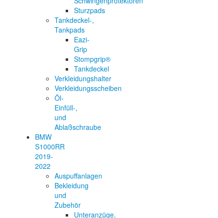
Schwingenprotektoren
Sturzpads
Tankdeckel-,
Tankpads
Eazi-
Grip
Stompgrip®
Tankdeckel
Verkleidungshalter
Verkleidungsscheiben
Öl-
Einfüll-,
und
Ablaßschraube
BMW
S1000RR
2019-
2022
Auspuffanlagen
Bekleidung
und
Zubehör
Unteranzüge,