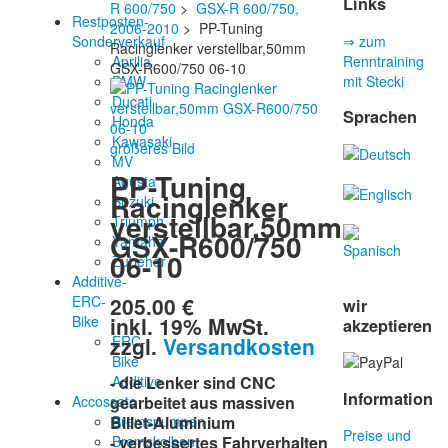
Links
R 600/750
>
GSX-R 600/750,
Restposten-
2006-2010
> PP-Tuning
Sonderverkauf
⇒ zum
Racinglenker verstellbar,50mm
Aprilia
Renntraining
GSX-R600/750 06-10
BMW
mit Stecki
Ducati
Sprachen
Honda
Kawasaki
größeres Bild
MV
PP-Tuning
Agusta
Racinglenker
Suzuki
verstellbar,50mm
Triumph
GSX-R600/750
Yamaha
06-10
Zubehör
Additive-
205.00 €
ERC-
wir
inkl. 19% MwSt.
Bike
akzeptieren
zzgl.
Versandkosten
ERC-
Bike
Additive
- die Lenker sind CNC
Information
Accossato
gearbeitet aus massiven
Bremspumpen
Billet-Aluminium
Preise und
Bremskolben
- verbessertes Fahrverhalten