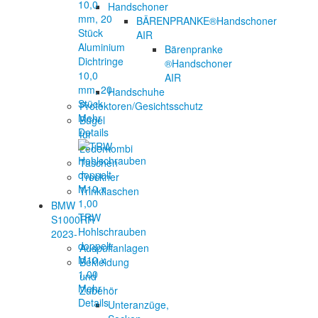
Handschoner
BÄRENPRANKE®Handschoner
AIR
Aluminium
Bärenpranke
Dichtringe
®Handschoner
10,0
AIR
mm, 20
Handschuhe
Stück
Protektoren/Gesichtsschutz
Mehr
Bügel
Details
für
Lederkombi
Taschen
Trockner
Trinkflaschen
BMW
TRW
S1000RR
Hohlschrauben
2023-
doppelt
Auspuffanlagen
M10 x
Bekleidung
1,00
und
Mehr
Zubehör
Details
Unteranzüge,