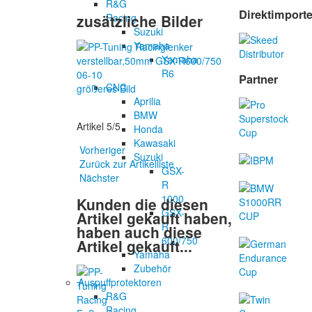
R&G
Direktimport
zusätzliche Bilder
Racing
Suzuki
Yamaha
Yamaha
R6
Partner
CNC
größeres Bild
Aprilia
BMW
Artikel 5/5
Honda
Kawasaki
Vorheriger
Suzuki
Zurück zur Artikelliste
GSX-
Nächster
R
1000
Kunden die diesen
GSX-
Artikel gekauft haben,
R
haben auch diese
600/750
Artikel gekauft...
Yamaha
Zubehör
Auspuffprotektoren
R&G
Racing