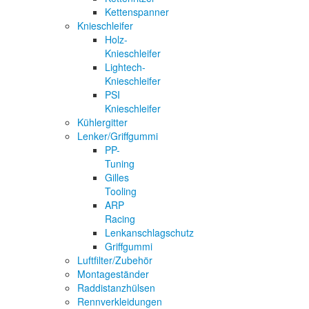
Kettenspanner
Knieschleifer
Holz-
Knieschleifer
Lightech-
Knieschleifer
PSI
Knieschleifer
Kühlergitter
Lenker/Griffgummi
PP-
Tuning
Gilles
Tooling
ARP
Racing
Lenkanschlagschutz
Griffgummi
Luftfilter/Zubehör
Montageständer
Raddistanzhülsen
Rennverkleidungen