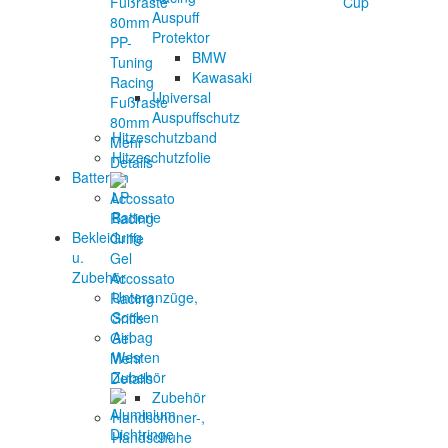
Auspuff
Protektor
PP-
BMW
Tuning
Kawasaki
Racing
Universal
Fußraste
Auspuffschutz
80mm
Hitzeschutzband
Mehr
Hitzeschutzfolie
Details
Batterien
LP
Batterie
Bekleidung
u.
Zubehör
Accossato
Unteranzüge,
Racing
Socken
Griffe
Airbag
Gel
Westen
Mehr
Zubehör
Details
Zubehör
Handschoner-,
Handschuhe