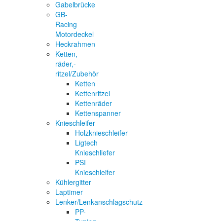
Gabelbrücke
GB-
Racing
Motordeckel
Heckrahmen
Ketten,-
räder,-
ritzel/Zubehör
Ketten
Kettenritzel
Kettenräder
Kettenspanner
Knieschleifer
Holzknieschleifer
Ligtech
Knieschliefer
PSI
Knieschleifer
Kühlergitter
Laptimer
Lenker/Lenkanschlagschutz
PP-