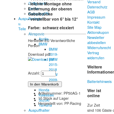
Versand
Griffgummi
- leichte Montage ohne
Datenschutz
Lenker
Entfernung der oberen
AGB
Kurzgasgriffe
Gabelbrücke
Impressum
Auspuffanlagen
- verstellbar von 6° bis 12°
Kontakt
u.
Farbe: schwarz eloxiert
Site Map
Teile
Aktionskupon
Akrapovic
Newsletter
Aprilia
Hersteller-EU Verantwortliche
abbestellen
BMW
Person
Widerrufsrecht
BMW
Vertrag
2019-
Download pdf:
widerrufen
BMW
2015-
Weitere
2018
Informatione
Anzahl:
BMW
2009-
Batteriehinweis
2014
Honda
Wer ist
Artikelnummer: PP50AG-1
Kawasaki
online
10 Stück auf Lager
Suzuki
Hergestellt von: PP-Racing
Zur Zeit
Yamaha
sind 106 Gäste o
Auspuffhalter