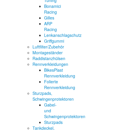
Tuning
Bonamici
Racing
Gilles
ARP
Racing
Lenkanschlagschutz
Griffgummi
Luftfilter/Zubehör
Montageständer
Raddistanzhülsen
Rennverkleidungen
BikesPlast
Rennverkleidung
Folierte
Rennverkleidung
Sturzpads,
Schwingenprotektoren
Gabel-
und
Schwingenprotektoren
Sturzpads
Tankdeckel,