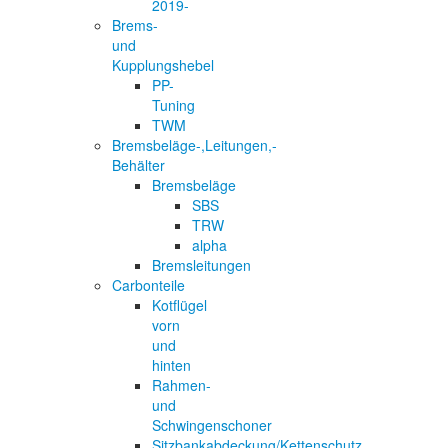
2019-
Brems-
und
Kupplungshebel
PP-
Tuning
TWM
Bremsbeläge-,Leitungen,-
Behälter
Bremsbeläge
SBS
TRW
alpha
Bremsleitungen
Carbonteile
Kotflügel
vorn
und
hinten
Rahmen-
und
Schwingenschoner
Sitzbankabdeckung/Kettenschutz