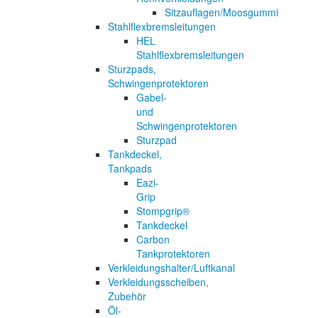
Sitzauflagen/Moosgummi
Stahlflexbremsleitungen
HEL
Stahlflexbremsleitungen
Sturzpads,
Schwingenprotektoren
Gabel-
und
Schwingenprotektoren
Sturzpad
Tankdeckel,
Tankpads
Eazi-
Grip
Stompgrip®
Tankdeckel
Carbon
Tankprotektoren
Verkleidungshalter/Luftkanal
Verkleidungsscheiben,
Zubehör
Öl-