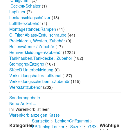
Griffgummi
(5)
Cockpit-Schalter
(1)
Laptimer
(7)
Lenkanschlagschützer
(18)
Luftfilter/Zubehör
(4)
Montageständer,Rampen
(41)
Öl,Filter,Ablass-Einfüllschraube
(44)
Protektoren, Westen, Zubehör
(9)
Reifenwärmer / Zubehör
(17)
Rennverkleidungen/Zubehör
(1224)
Tankhauben,Tankdeckel, Zubehör
(182)
Stompgrip/Eazigrip
(167)
SKeeD Unterbekleidung
(6)
Verkleidungshalter/Luftkanal
(187)
Verkleidungsscheiben u.Zubehör
(115)
Werkstattzubehör
(202)
Sonderangebote ...
Neue Artikel ...
Ihr Warenkorb ist leer
Warenkorb anzeigen
Kasse
Startseite
>
Lenker/Griffgummi
>
Kategorien
Wichtige
PP-Tuning Lenker
>
Suzuki
>
GSX-