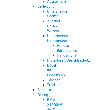
Auspuffhalter
Bekleidung
Unteranzüge,
Socken
Zubehör
Helite-
Westen
Handschoner,
Handschuhe
Handschoner
Bärenpranke
Handschuhe
Protektoren/Gesichtsschutz
Bügel
für
Lederkombi
Taschen
Trockner
Bonamici
Racing
BMW
S1000RR
2017-