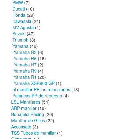
BMW
(7)
Ducati
(10)
Honda
(29)
Kawasaki
(24)
MV Agusta
(1)
Suzuki
(47)
Triumph
(8)
Yamaha
(49)
Yamaha R3
(6)
Yamaha R6
(16)
Yamaha R7
(2)
Yamaha R9
(4)
Yamaha R1
(20)
Yamaha XSR900 GP
(1)
el manillar PP-las refacciones
(13)
Palancas PP de repuesto
(4)
LSL Manillares
(54)
ARP-manillar
(19)
Bonamici Racing
(20)
Manillar de Gilles
(22)
Accossato
(3)
TSS Tubos de manillar
(1)