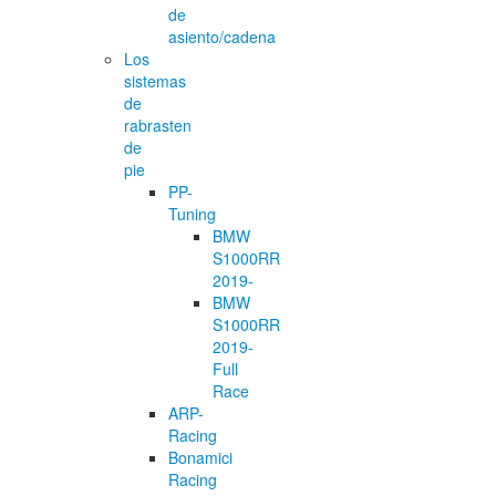
de
asiento/cadena
Los
sistemas
de
rabrasten
de
pie
PP-
Tuning
BMW
S1000RR
2019-
BMW
S1000RR
2019-
Full
Race
ARP-
Racing
Bonamici
Racing