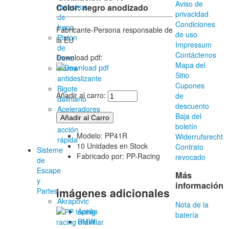
Aviso de
maestros
Color: negro anodizado
privacidad
de
Condiciones
freno
Fabricante-Persona responsable de
de uso
Piston
la EU
Impressum
de
Contáctenos
Download pdf:
freno
Mapa del
Goma
Sitio
antideslizante
Cupones
Bigote
Añadir al carro:
de
daliniano
descuento
Aceleradores
Baja del
de
boletín
acción
Modelo: PP41R
Widerrufsrecht
rápida
10 Unidades en Stock
Contrato
Sisteme
Fabricado por: PP-Racing
revocado
de
Escape
Más
y
información
imágenes adicionales
Partes
Akrapovic
Nota de la
Aprilia
batería
BMW