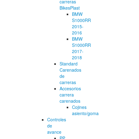
carreras
BikesPlast
BMW
S1000RR
2015-
2016
BMW
S1000RR
2017-
2018
Standard
Carenados
de
carreras
Accesorios
carrera
carenados
Cojines
asiento/goma
Controles
de
avance
PP