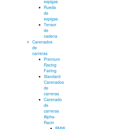
espigas
Rueda
de
espigas
Tensor
de
cadena
Carenados
de
carreras
Premium
Racing
Fairing
Standard
Carenados
de
carreras
Carenado
de
carreras
Alpha-
Racin
BMW