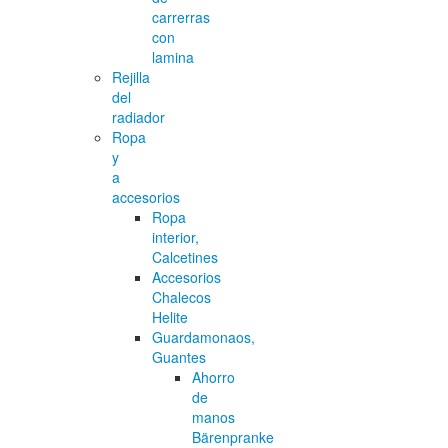
carrerras
con
lamina
Rejilla
del
radiador
Ropa
y
a
accesorios
Ropa
interior,
Calcetines
Accesorios
Chalecos
Helite
Guardamonaos,
Guantes
Ahorro
de
manos
Bärenpranke