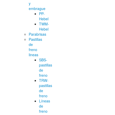
y
embrague
PP-
Hebel
TWM-
Hebel
Parabrisas
Pastillas
de
freno
lineas
SBS-
pastillas
de
freno
TRW-
pastillas
de
freno
Líneas
de
freno