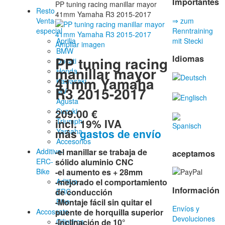
Importantes
PP tuning racing manillar mayor
Resto
41mm Yamaha R3 2015-2017
Venta-
⇒ zum
especial
Renntraining
Aprilia
mit Stecki
Ampliar imagen
BMW
Idiomas
PP tuning racing
Ducati
manillar mayor
Honda
41mm Yamaha
Kawasaki
R3 2015-2017
MV
Agusta
209.00 €
Suzuki
incl. 19% IVA
Triumph
más
gastos de envío
Yamaha
Accesorios
Additive-
-el manillar se trabaja de
aceptamos
ERC-
sólido aluminio CNC
Bike
-el aumento es + 28mm
Aditivo
-mejorado el comportamiento
Información
ERC-
de conducción
Bike
-Montaje fácil sin quitar el
Envíos y
Accossato
puente de horquilla superior
Devoluciones
Cilindros
-Inclinación de 10°