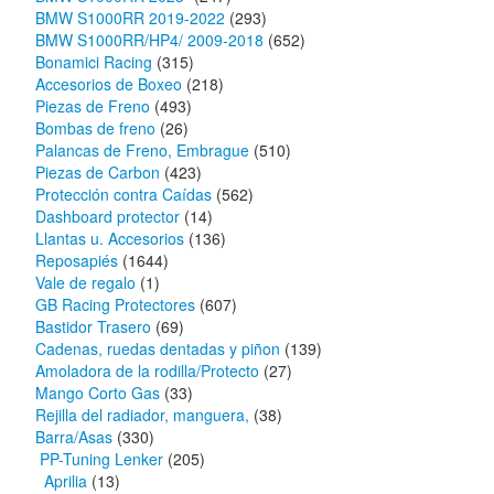
BMW S1000RR 2019-2022
(293)
BMW S1000RR/HP4/ 2009-2018
(652)
Bonamici Racing
(315)
Accesorios de Boxeo
(218)
Piezas de Freno
(493)
Bombas de freno
(26)
Palancas de Freno, Embrague
(510)
Piezas de Carbon
(423)
Protección contra Caídas
(562)
Dashboard protector
(14)
Llantas u. Accesorios
(136)
Reposapiés
(1644)
Vale de regalo
(1)
GB Racing Protectores
(607)
Bastidor Trasero
(69)
Cadenas, ruedas dentadas y piñon
(139)
Amoladora de la rodilla/Protecto
(27)
Mango Corto Gas
(33)
Rejilla del radiador, manguera,
(38)
Barra/Asas
(330)
PP-Tuning Lenker
(205)
Aprilia
(13)