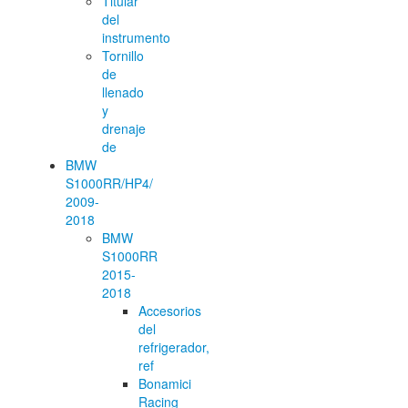
Titular
del
instrumento
Tornillo
de
llenado
y
drenaje
de
BMW
S1000RR/HP4/
2009-
2018
BMW
S1000RR
2015-
2018
Accesorios
del
refrigerador,
ref
Bonamici
Racing