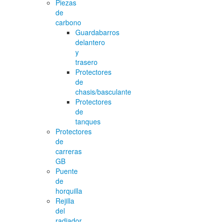
Piezas
de
carbono
Guardabarros
delantero
y
trasero
Protectores
de
chasis/basculante
Protectores
de
tanques
Protectores
de
carreras
GB
Puente
de
horquilla
Rejilla
del
radiador