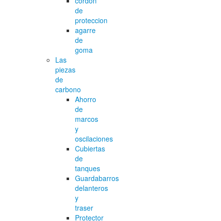
cordon
de
proteccion
agarre
de
goma
Las
piezas
de
carbono
Ahorro
de
marcos
y
oscilaciones
Cubiertas
de
tanques
Guardabarros
delanteros
y
traser
Protector