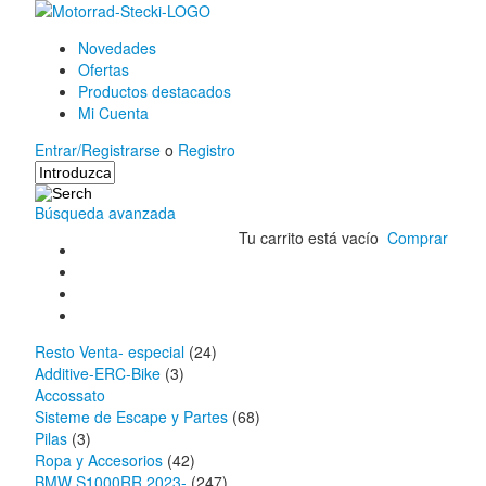
Novedades
Ofertas
Productos destacados
Mi Cuenta
Entrar/Registrarse
o
Registro
Búsqueda avanzada
Tu carrito está vacío
Comprar
Resto Venta- especial
(24)
Additive-ERC-Bike
(3)
Accossato
Sisteme de Escape y Partes
(68)
Pilas
(3)
Ropa y Accesorios
(42)
BMW S1000RR 2023-
(247)