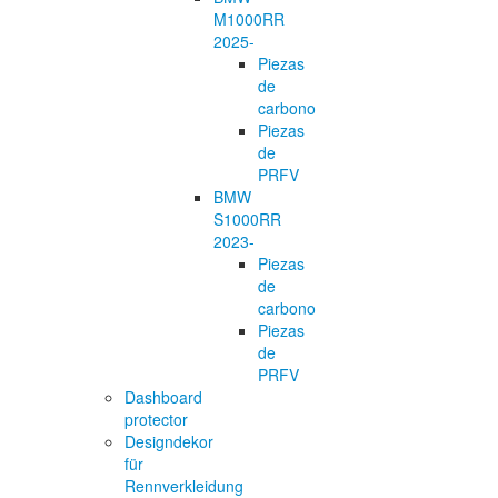
M1000RR
2025-
Piezas
de
carbono
Piezas
de
PRFV
BMW
S1000RR
2023-
Piezas
de
carbono
Piezas
de
PRFV
Dashboard
protector
Designdekor
für
Rennverkleidung