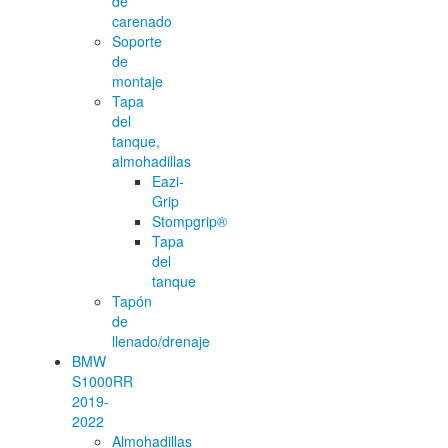
de
carenado
Soporte
de
montaje
Tapa
del
tanque,
almohadillas
Eazi-
Grip
Stompgrip®
Tapa
del
tanque
Tapón
de
llenado/drenaje
BMW
S1000RR
2019-
2022
Almohadillas