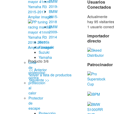
BMW
Usuarios
2019-
Conectados
BMW
Actualmente
2015-
Ampliar imagen
hay 95 visitante
2018
1 usuario conect
BMW
2009-
importador
2014
directo
Honda
Kawasaki
Ampliar imagen
Suzuki
Yamaha
Producto 3/6
cinta
Patrocinador
de
<< Anterior
proteccion
Volver a lista de productos
contra
Siguiente >>
proteccion
al
calor
Protector
de
escape
Protección