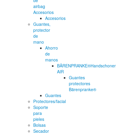
de
airbag
Accesorios
Accesorios
Guantes,
protector
de
mano
Ahorro
de
manos
BÄRENPRANKE®Handschoner
AIR
Guantes
protectores
Bärenpranke®
Guantes
Protectores/facial
Soporte
para
pieles
Bolsas
Secador