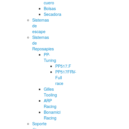
cuero
Bolsas
Secadora
Sistemas
de
escape
Sistemas
de
Reposapies
PP-
Tuning
PP517.F
PP517FRV-
Full
race
Gilles
Tooling
ARP
Racing
Bonamici
Racing
Soporte