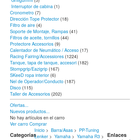
Griffgummi
(5)
Interruptor de cabina
(1)
Cronometro
(7)
Dirección Tope Protector
(18)
Filtro de aire
(4)
Soporte de Montaje, Rampas
(41)
Filtros de aceite, tornillos
(44)
Protectore Accesorios
(9)
Calentador de Neumático / Acceso
(17)
Racing Fairing/Accessiores
(1224)
Tanque, tapa de tanque, accesori
(182)
Stompgrip/Eazigrip
(167)
SKeeD ropa interior
(6)
Nel de Operador/Conducto
(187)
Disco
(115)
Taller de Accesorios
(202)
Ofertas...
Nuevos productos...
No hay artículos en el carro
Ver carro
Comprar
Inicio
>
Barra/Asas
>
PP-Tuning
Categorías
Enlaces
Lenker
>
Yamaha
>
Yamaha R3
>