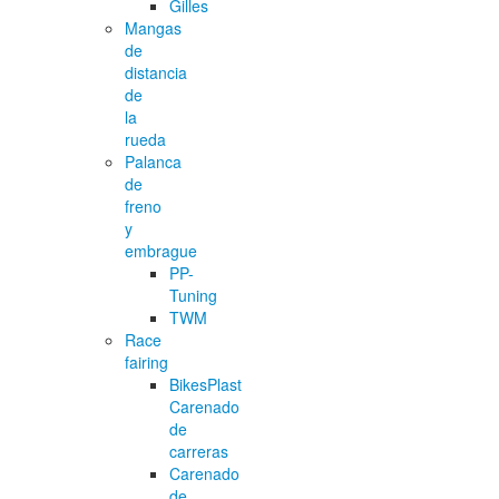
Gilles
Mangas
de
distancia
de
la
rueda
Palanca
de
freno
y
embrague
PP-
Tuning
TWM
Race
fairing
BikesPlast
Carenado
de
carreras
Carenado
de