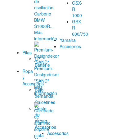
de
GSX-
oscilación
R
Carbono
1000
BMW
GSX-
S1000R...
R
Más
600/750
información
Yamaha
Accesorios
Pilas
LP
Batterie
Premium-
Ropa
Designdekor
y
"SAND"
Accesorios
Más
Bajo
información
demanda,
Calcetines
Oeste
de
airbag
Accesorios
Accesorios