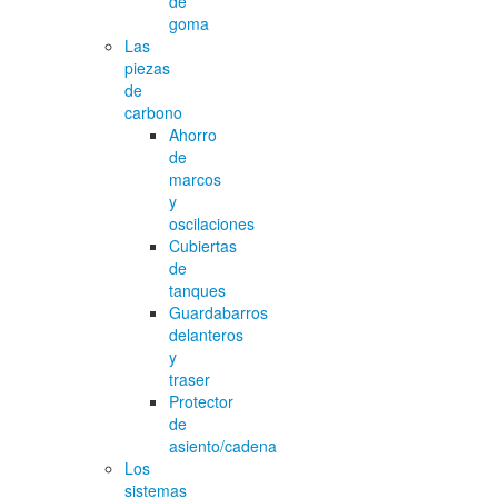
de
goma
Las
piezas
de
carbono
Ahorro
de
marcos
y
oscilaciones
Cubiertas
de
tanques
Guardabarros
delanteros
y
traser
Protector
de
asiento/cadena
Los
sistemas