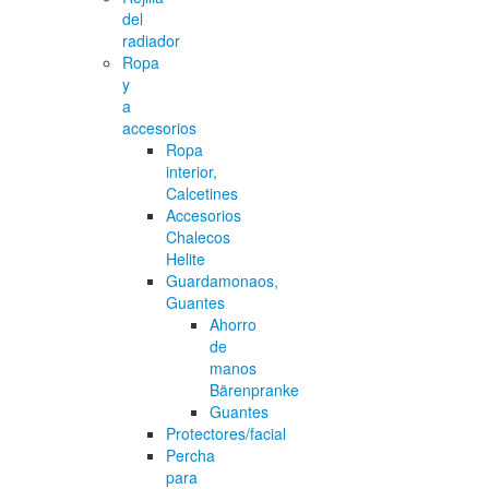
del
radiador
Ropa
y
a
accesorios
Ropa
interior,
Calcetines
Accesorios
Chalecos
Helite
Guardamonaos,
Guantes
Ahorro
de
manos
Bärenpranke
Guantes
Protectores/facial
Percha
para