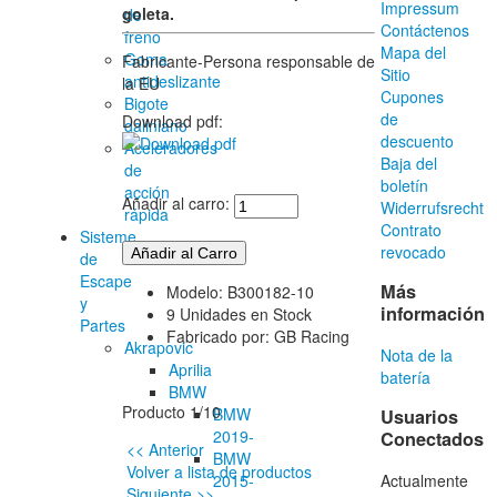
Impressum
goleta.
de
Contáctenos
freno
Mapa del
Goma
Fabricante-Persona responsable de
Sitio
antideslizante
la EU
Cupones
Bigote
de
Download pdf:
daliniano
descuento
Aceleradores
Baja del
de
boletín
acción
Añadir al carro:
Widerrufsrecht
rápida
Contrato
Sisteme
revocado
de
Escape
Más
Modelo: B300182-10
y
información
9 Unidades en Stock
Partes
Fabricado por: GB Racing
Akrapovic
Nota de la
Aprilia
batería
BMW
Producto 1/10
BMW
Usuarios
2019-
Conectados
<< Anterior
BMW
Volver a lista de productos
Actualmente
2015-
Siguiente >>