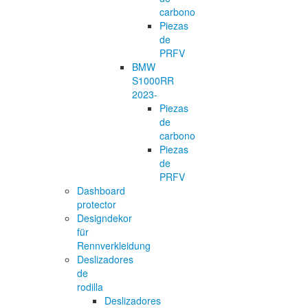
carbono
Piezas
de
PRFV
BMW
S1000RR
2023-
Piezas
de
carbono
Piezas
de
PRFV
Dashboard
protector
Designdekor
für
Rennverkleidung
Deslizadores
de
rodilla
Deslizadores