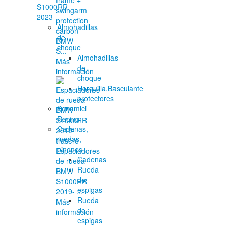
S1000RR
swingarm
2023-
protection
Almohadillas
carbon
de
BMW
choque
S...
Almohadillas
Más
de
información
choque
Horquilla,Basculante
protectores
Bonamici
Racing
Cadenas,
ruedas,
pinones
Espaciadores
Cadenas
de rueda
Rueda
BMW
de
S1000RR
espigas
2019- ...
Rueda
Más
de
información
espigas