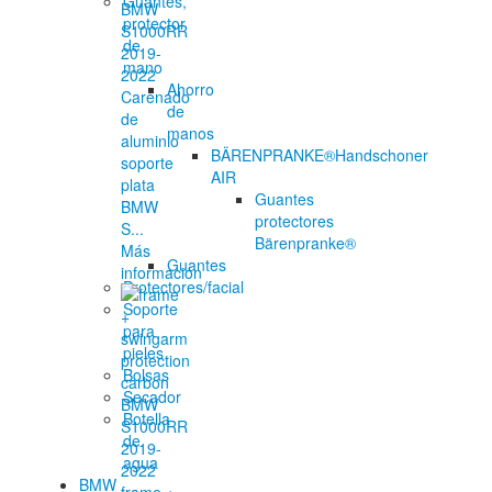
Guantes,
protector
de
mano
Ahorro
Carenado
de
de
manos
aluminio
BÄRENPRANKE®Handschoner
soporte
AIR
plata
Guantes
BMW
protectores
S...
Bärenpranke®
Más
Guantes
información
Protectores/facial
Soporte
para
pieles
Bolsas
Secador
Botella
de
agua
BMW
frame +