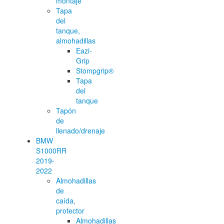
montaje
Tapa
del
tanque,
almohadillas
Eazi-
Grip
Stompgrip®
Tapa
del
tanque
Tapón
de
llenado/drenaje
BMW
S1000RR
2019-
2022
Almohadillas
de
caída,
protector
Almohadillas