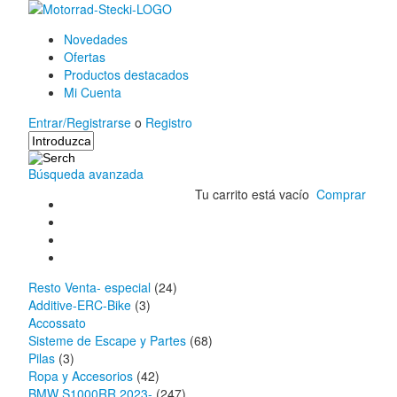
Novedades
Ofertas
Productos destacados
Mi Cuenta
Entrar/Registrarse
o
Registro
Búsqueda avanzada
Tu carrito está vacío
Comprar
Resto Venta- especial
(24)
Additive-ERC-Bike
(3)
Accossato
Sisteme de Escape y Partes
(68)
Pilas
(3)
Ropa y Accesorios
(42)
BMW S1000RR 2023-
(247)