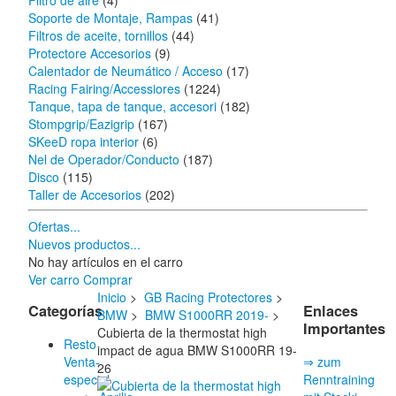
Filtro de aire
(4)
Soporte de Montaje, Rampas
(41)
Filtros de aceite, tornillos
(44)
Protectore Accesorios
(9)
Calentador de Neumático / Acceso
(17)
Racing Fairing/Accessiores
(1224)
Tanque, tapa de tanque, accesori
(182)
Stompgrip/Eazigrip
(167)
SKeeD ropa interior
(6)
Nel de Operador/Conducto
(187)
Disco
(115)
Taller de Accesorios
(202)
Ofertas...
Nuevos productos...
No hay artículos en el carro
Ver carro
Comprar
Inicio
>
GB Racing Protectores
>
Categorías
Enlaces
BMW
>
BMW S1000RR 2019-
>
Importantes
Cubierta de la thermostat high
Resto
impact de agua BMW S1000RR 19-
Venta-
⇒ zum
26
especial
Renntraining