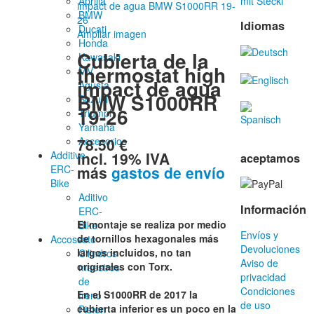
Aprilia
mit Stecki
BMW
Idiomas
Ducati
Ampliar imagen
Honda
Cubierta de la
Kawasaki
thermostat high
MV
impact de agua
Agusta
BMW S1000RR
Suzuki
19-26
Triumph
Yamaha
78.50 €
Accesorios
incl. 19% IVA
Additive-
aceptamos
más
gastos de envío
ERC-
Bike
Aditivo
Información
ERC-
El montaje se realiza por medio
Bike
Envíos y
de tornillos hexagonales más
Accossato
Devoluciones
largos incluidos, no tan
Cilindros
Aviso de
originales con Torx.
maestros
privacidad
de
Condiciones
En el S1000RR de 2017 la
freno
de uso
cubierta inferior es un poco en la
Piston