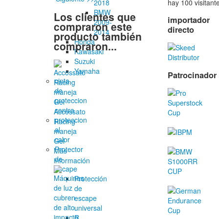
hay 100 visitant
2018
BMW
Los clientes que
importador
2009-
compraron este
directo
2014
producto también
Honda
compraron...
Kawasaki
Suzuki
Yamaha
Patrocinador
cinta
de
proteccion
contra
Accossato
proteccion
Racing
al
maneja
calor
Gel
Protector
Más
de
información
escape
Protección
de
escape
universal
R