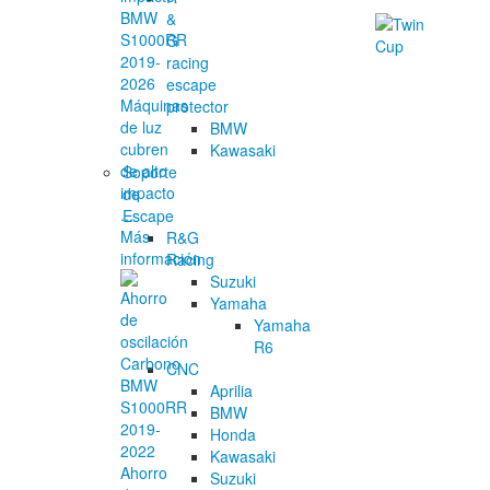
&
G
racing
escape
Máquinas
protector
de luz
BMW
cubren
Kawasaki
de alto
Soporte
impacto
de
...
Escape
Más
R&G
información
Racing
Suzuki
Yamaha
Yamaha
R6
CNC
Aprilia
BMW
Honda
Kawasaki
Ahorro
Suzuki