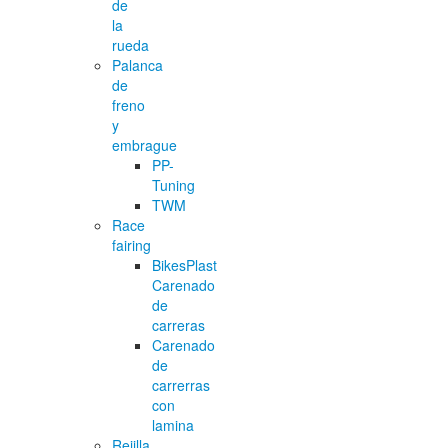
de
la
rueda
Palanca
de
freno
y
embrague
PP-
Tuning
TWM
Race
fairing
BikesPlast
Carenado
de
carreras
Carenado
de
carrerras
con
lamina
Rejilla