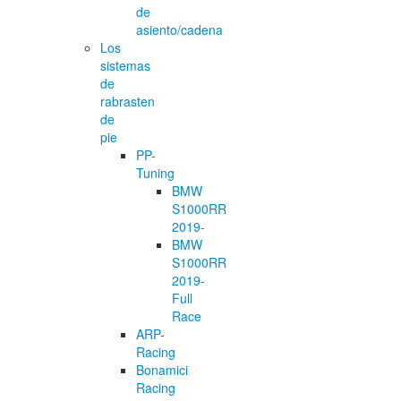
de
asiento/cadena
Los
sistemas
de
rabrasten
de
pie
PP-
Tuning
BMW
S1000RR
2019-
BMW
S1000RR
2019-
Full
Race
ARP-
Racing
Bonamici
Racing