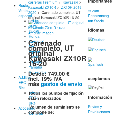
Importantes
carreras Premium
>
Kawasaki
>
Resto
Kawasaki ZX10R
>
ZX10R 2016-
Venta-
⇒ zum
2020
> Carenado completo, UT
especial
Renntraining
original Kawasaki ZX10R 16-20
Aprilia
mit Stecki
BMW
Idiomas
Ducati
Ampliar imagen
Honda
Carenado
Kawasaki
completo, UT
MV
original
Agusta
Kawasaki ZX10R
Suzuki
16-20
Triumph
Yamaha
Desde:
749.00 €
Accesorios
incl. 19% IVA
Additive-
aceptamos
más
gastos de envío
ERC-
Bike
Aditivo
Todos los puntos de fijación
Información
ERC-
están reforzados
Bike
Volumen de suministro se
Envíos y
Accossato
compone de:
Devoluciones
Cilindros