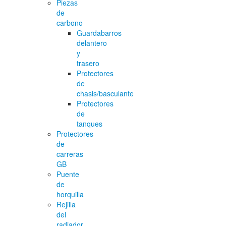
Piezas
de
carbono
Guardabarros
delantero
y
trasero
Protectores
de
chasis/basculante
Protectores
de
tanques
Protectores
de
carreras
GB
Puente
de
horquilla
Rejilla
del
radiador