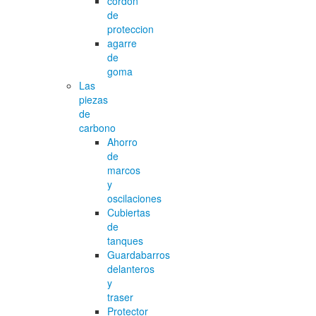
cordon
de
proteccion
agarre
de
goma
Las
piezas
de
carbono
Ahorro
de
marcos
y
oscilaciones
Cubiertas
de
tanques
Guardabarros
delanteros
y
traser
Protector