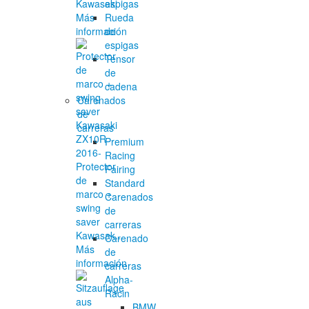
Kawasaki
espigas
Más
Rueda
información
de
espigas
Tensor
de
cadena
Carenados
de
carreras
Premium
Racing
Protector
Fairing
de
Standard
marco +
Carenados
swing
de
saver
carreras
Kawasak...
Carenado
Más
de
información
carreras
Alpha-
Racin
BMW