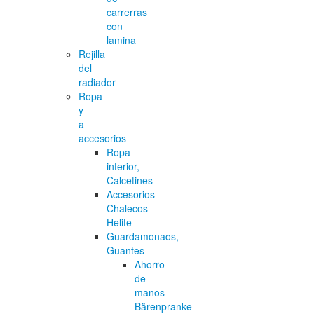
carrerras
con
lamina
Rejilla
del
radiador
Ropa
y
a
accesorios
Ropa
interior,
Calcetines
Accesorios
Chalecos
Helite
Guardamonaos,
Guantes
Ahorro
de
manos
Bärenpranke