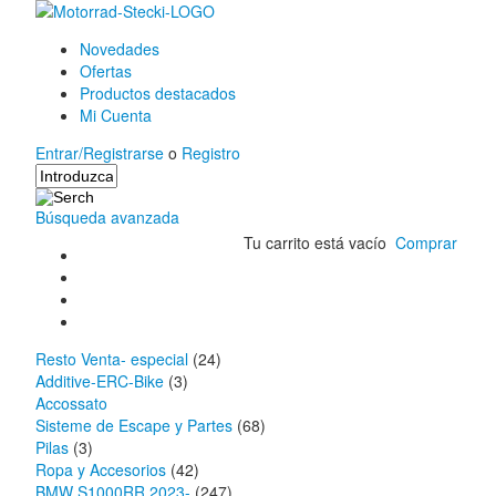
Novedades
Ofertas
Productos destacados
Mi Cuenta
Entrar/Registrarse
o
Registro
Búsqueda avanzada
Tu carrito está vacío
Comprar
Resto Venta- especial
(24)
Additive-ERC-Bike
(3)
Accossato
Sisteme de Escape y Partes
(68)
Pilas
(3)
Ropa y Accesorios
(42)
BMW S1000RR 2023-
(247)