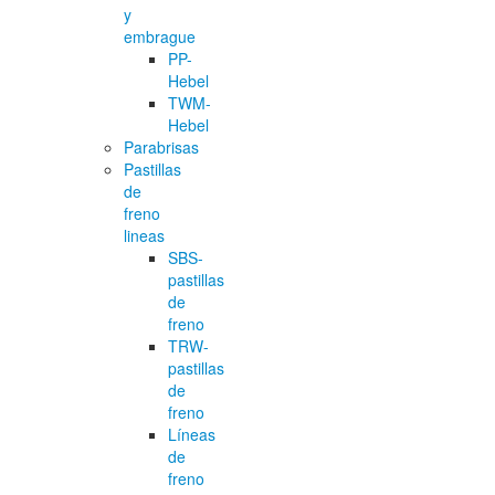
y
embrague
PP-
Hebel
TWM-
Hebel
Parabrisas
Pastillas
de
freno
lineas
SBS-
pastillas
de
freno
TRW-
pastillas
de
freno
Líneas
de
freno