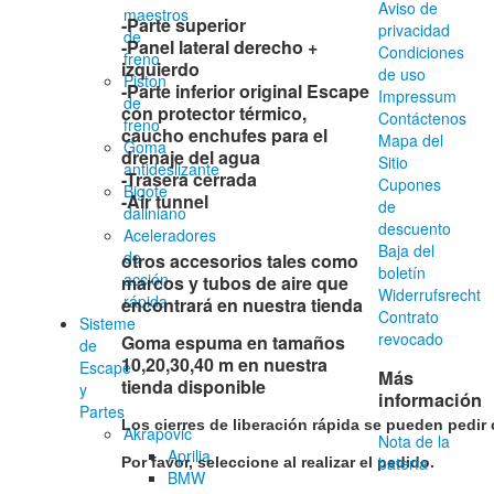
Aviso de
maestros
-Parte superior
privacidad
de
-
Panel lateral derecho +
Condiciones
freno
izquierdo
de uso
Piston
-Parte inferior original Escape
Impressum
de
con protector térmico,
Contáctenos
freno
caucho enchufes para el
Mapa del
Goma
drenaje del agua
Sitio
antideslizante
-Trasera cerrada
Cupones
Bigote
-Air tunnel
de
daliniano
descuento
Aceleradores
Baja del
de
otros accesorios tales como
boletín
acción
marcos y tubos de aire que
Widerrufsrecht
rápida
encontrará en nuestra tienda
Contrato
Sisteme
revocado
Goma espuma en tamaños
de
10,20,30,40 m en nuestra
Escape
Más
tienda disponible
y
información
Partes
Los cierres de liberación rápida se pueden pedir
Akrapovic
Nota de la
Aprilia
batería
Por favor, seleccione al realizar el pedido.
BMW