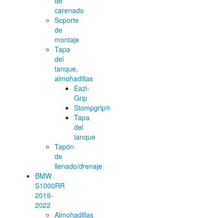
de
carenado
Soporte
de
montaje
Tapa
del
tanque,
almohadillas
Eazi-
Grip
Stompgrip®
Tapa
del
tanque
Tapón
de
llenado/drenaje
BMW
S1000RR
2019-
2022
Almohadillas