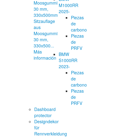
M1000RR
2025-
Piezas
Sitzauflage
de
aus
carbono
Moosgummi
Piezas
30 mm,
de
330x500...
PRFV
Más
BMW
información
S1000RR
2023-
Piezas
de
carbono
Piezas
de
PRFV
Dashboard
protector
Designdekor
für
Rennverkleidung