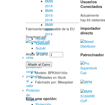
BMW
Usuarios
2019-
Conectados
BMW
Actualmente
2015-
hay 83 visitante
2018
BMW
importador
Fabricante/responsable de la EU
2009-
directo
2014
Download pdf:
Honda
Kawasaki
Suzuki
Yamaha
Añadir al carro:
Patrocinador
cinta
de
proteccion
contra
Modelo: BPK300100o
proteccion
1 Unidades en Stock
al
Fabricado por: Bikesplast
calor
Protector
de
Elija una opción:
escape
Protección