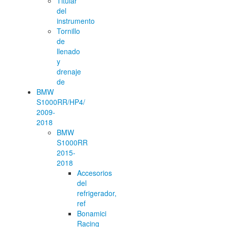
Titular
del
instrumento
Tornillo
de
llenado
y
drenaje
de
BMW
S1000RR/HP4/
2009-
2018
BMW
S1000RR
2015-
2018
Accesorios
del
refrigerador,
ref
Bonamici
Racing