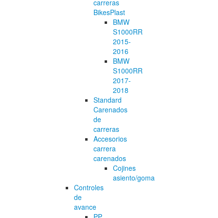
carreras
BikesPlast
BMW
S1000RR
2015-
2016
BMW
S1000RR
2017-
2018
Standard
Carenados
de
carreras
Accesorios
carrera
carenados
Cojines
asiento/goma
Controles
de
avance
PP