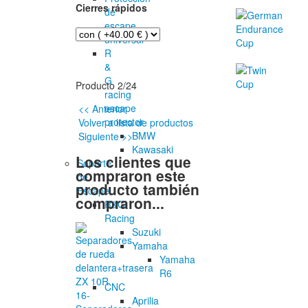
Cierres rápidos
de
escape
universal
R
&
G
Producto 2/24
racing
escape
<< Anterior
protector
Volver a lista de productos
BMW
Siguiente >>
Kawasaki
Los clientes que
Soporte
compraron este
de
producto también
Escape
compraron...
R&G
Racing
Suzuki
Yamaha
Yamaha
R6
CNC
Aprilia