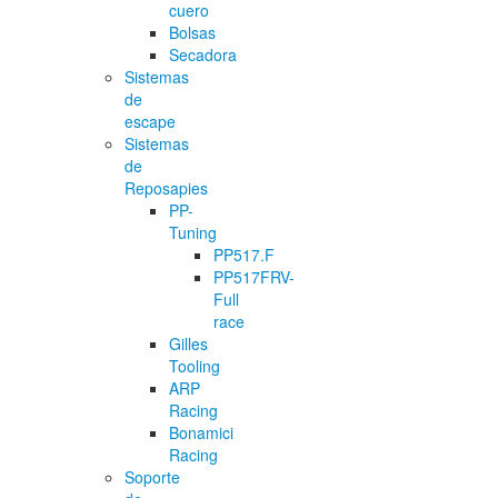
cuero
Bolsas
Secadora
Sistemas
de
escape
Sistemas
de
Reposapies
PP-
Tuning
PP517.F
PP517FRV-
Full
race
Gilles
Tooling
ARP
Racing
Bonamici
Racing
Soporte