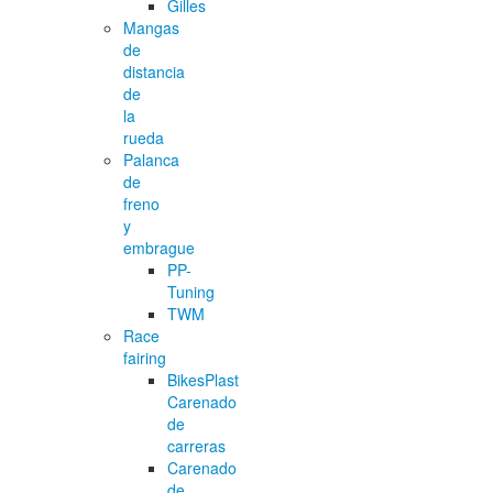
Gilles
Mangas
de
distancia
de
la
rueda
Palanca
de
freno
y
embrague
PP-
Tuning
TWM
Race
fairing
BikesPlast
Carenado
de
carreras
Carenado
de