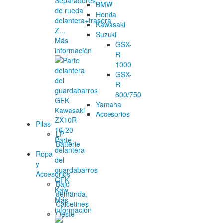
Separadores
BMW
de rueda
Honda
delantera+trasera
Kawasaki
Z...
Suzuki
Más
GSX-
información
R
1000
GSX-
R
600/750
Yamaha
Accesorios
Pilas
LP
Parte
Batterie
delantera
Ropa
del
y
guardabarros
Accesorios
GFK
Bajo
Kaw...
demanda,
Más
Calcetines
información
Oeste