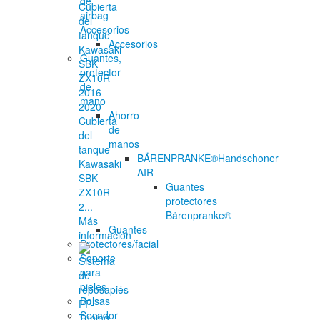
de
airbag
Accesorios
Accesorios
Guantes,
protector
de
mano
Ahorro
Cubierta
de
del
manos
tanque
BÄRENPRANKE®Handschoner
Kawasaki
AIR
SBK
Guantes
ZX10R
protectores
2...
Bärenpranke®
Más
Guantes
información
Protectores/facial
Soporte
para
pieles
Bolsas
Secador