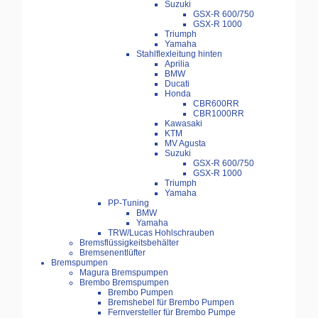
Suzuki
GSX-R 600/750
GSX-R 1000
Triumph
Yamaha
Stahlflexleitung hinten
Aprilia
BMW
Ducati
Honda
CBR600RR
CBR1000RR
Kawasaki
KTM
MV Agusta
Suzuki
GSX-R 600/750
GSX-R 1000
Triumph
Yamaha
PP-Tuning
BMW
Yamaha
TRW/Lucas Hohlschrauben
Bremsflüssigkeitsbehälter
Bremsenentlüfter
Bremspumpen
Magura Bremspumpen
Brembo Bremspumpen
Brembo Pumpen
Bremshebel für Brembo Pumpen
Fernversteller für Brembo Pumpe