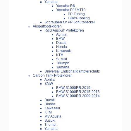
Yamaha
Yamaha R6
Yamaha R1/ MT10
PP-Tuning
Gilles-Tooling
Schrauben für PP Schutzdeckel
Auspuffpotektoren
R&G Auspuff Protektoren
Aprilia
BMW
Ducati
Honda
Kawasaki
KTM
Suzuki
Triumph
Yamaha
Universal Endschalldämpferschutz
Carbon Tank Protektoren
Aprilia
BMW
BMW S1000RR 2019-
BMW S1000RR 2015-2018
BMW S1000RR 2009-2014
Ducati
Honda
Kawasaki
KTM
MV Agusta
Suzuki
Triumph
Yamaha