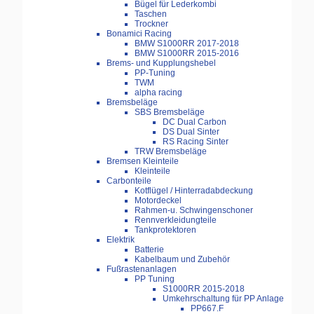
Bügel für Lederkombi
Taschen
Trockner
Bonamici Racing
BMW S1000RR 2017-2018
BMW S1000RR 2015-2016
Brems- und Kupplungshebel
PP-Tuning
TWM
alpha racing
Bremsbeläge
SBS Bremsbeläge
DC Dual Carbon
DS Dual Sinter
RS Racing Sinter
TRW Bremsbeläge
Bremsen Kleinteile
Kleinteile
Carbonteile
Kotflügel / Hinterradabdeckung
Motordeckel
Rahmen-u. Schwingenschoner
Rennverkleidungteile
Tankprotektoren
Elektrik
Batterie
Kabelbaum und Zubehör
Fußrastenanlagen
PP Tuning
S1000RR 2015-2018
Umkehrschaltung für PP Anlage
PP667.F