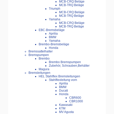
MCB-CRQ Beläge
MCB-TRQ Beläge
Triumph
MCB-CRQ Beläge
MCB-TRQ Beläge
Yamaha
MCB-CRQ Beläge
MCB-TRQ Beläge
EBC-Bremsbeläge
Aprilia
BMW
Yamaha
Brembo-Bremsbeläge
Honda
Bremssattelhalter
Bremspumpen
Brembo
Brembo Bremspumpen
Zubehör, Schrauben,Behälter
Magura
Bremsleitungen
HEL Stahlflex Bremsleitungen
Stahlflexleitung vorn
Aprilia
BMW
Ducati
Honda
CBR600
CBR1000
Kawasaki
KTM
MV Agusta