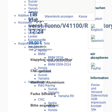
Suzuki
Triumph
größeres Bild
Sprachen
Yamaha
Zubehör
TWM Bremshebel
Additive-ERC-Bike
Warenkorb anzeigen
Kasse
klapp.-
ERC-Bike Additive
Accossato
verst.Tuono/V41100/RR/Factor
Bremspumpen
Bremskolben
17-24
Griffgummi
Lenker
Kurzgasgriffe
99.00 €
Auspuffanlagen u. Teile
Akrapovic
inkl. 19% MwSt.
zzgl.
Versandkosten
Aprilia
wir
BMW
akzeptieren
BMW 2019-
klappbar und verstellbar
BMW 2015-2018
BMW 2009-2014
Honda
CNC gefräst
Kawasaki
Suzuki
Information
Yamaha
Auspuffhalter
Material: Aluminium
Preise
R&G Racing
und
Suzuki
Versand
Yamaha
Farbe Schwarz
Datenschutz
Yamaha R6
AGB
CNC
Impressum
Aprilia
Bitte auswählen:
Kontakt
BMW
Site
Honda