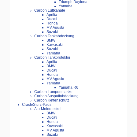
Triumph Daytona
Yamaha
Carbon Luftkanäle
Aprilia
Ducati
Honda
MV Agusta
Suzuki
Carbon Tankabdeckung
BMW
Kawasaki
Suzuki
Yamaha
Carbon Tankprotektor
Aprilia
BMW
Ducati
Honda
MV Agusta
Yamaha
Yamaha R6
Carbon Lampenmaske
Carbon Auspuffabdeckung
Carbon Kettenschutz
Crash/Sturz-Pads
Alu-Motordeckel
BMW
Ducati
Honda
Kawasaki
MV Agusta
Suzuki