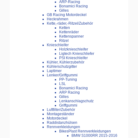
ARP-Racing
Bonamici Racing
Gilles
GB Racing Motordeckel
Heckrahmen
Kette,-räder,-Ritzel/Zubehör
Ketten
Kettenräder
Kettenspanner
Ritzel
Knieschleifer
Holzknieschleifer
Ligtech Knieschliefer
PSI Knieschleifer
Kühler, Kühlerzubehör
Kühlerschutzgitter
Laptimer
Lenker/Griffgummi
PP-Tuning
LSL
Bonamici Racing
ARP Racing
Gilles
Lenkanschlagschutz
Griffgummi
Luftfilter/Zubehör
Montageständer
Motordeckel
Raddistanzhülsen
Rennverkleidungen
BikesPlast Rennverkleidungen
BMW S1000RR 2015-2016