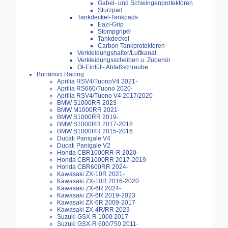
Gabel- und Schwingenprotektoren
Sturzpad
Tankdeckel-Tankpads
Eazi-Grip
Stompgrip®
Tankdeckel
Carbon Tankprotektoren
Verkleidungshalter/Luftkanal
Verkleidungsscheiben u. Zubehör
Öl-Einfüll- Ablaßschraube
Bonamici Racing
Aprilia RSV4/TuonoV4 2021-
Aprilia RS660/Tuono 2020-
Aprilia RSV4/Tuono V4 2017/2020
BMW S1000RR 2023-
BMW M1000RR 2021-
BMW S1000RR 2019-
BMW S1000RR 2017-2018
BMW S1000RR 2015-2016
Ducati Panigale V4
Ducati Panigale V2
Honda CBR1000RR-R 2020-
Honda CBR1000RR 2017-2019
Honda CBR600RR 2024-
Kawasaki ZX-10R 2021-
Kawasaki ZX-10R 2016-2020
Kawasaki ZX-6R 2024-
Kawasaki ZX-6R 2019-2023
Kawasaki ZX-6R 2009-2017
Kawasaki ZX-4R/RR 2023-
Suzuki GSX-R 1000 2017-
Suzuki GSX-R 600/750 2011-