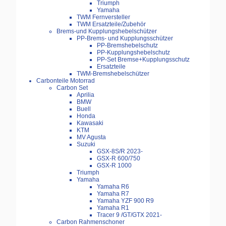
Triumph
Yamaha
TWM Fernversteller
TWM Ersatzteile/Zubehör
Brems-und Kupplungshebelschützer
PP-Brems- und Kupplungsschützer
PP-Bremshebelschutz
PP-Kupplungshebelschutz
PP-Set Bremse+Kupplungsschutz
Ersatzteile
TWM-Bremshebelschützer
Carbonteile Motorrad
Carbon Set
Aprilia
BMW
Buell
Honda
Kawasaki
KTM
MV Agusta
Suzuki
GSX-8S/R 2023-
GSX-R 600/750
GSX-R 1000
Triumph
Yamaha
Yamaha R6
Yamaha R7
Yamaha YZF 900 R9
Yamaha R1
Tracer 9 /GT/GTX 2021-
Carbon Rahmenschoner