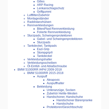
Gilles
ARP Racing
Lenkanschlagschutz
Griffgummi
Luftfilter/Zubehör
Montageständer
Raddistanzhülsen
Rennverkleidungen
BikesPlast Rennverkleidung
Folierte Rennverkleidung
Sturzpads, Schwingenprotektoren
Gabel- und Schwingenprotektoren
Sturzpads
Tankdeckel, Tankpads
Eazi-Grip
Stompgrip®
Tankdeckel
Verkleidungshalter
Verkleidungsscheiben
Öl-Einfüll- und Ablaßschraube
BMW S1000RR /HP4/ 2009-2018
BMW S1000RR 2015-2018
Auspuff
Akrapovic
Auspuffhalter
Bekleidung
Unteranzüge, Socken
Zubehör Helite-Westen
Handschoner, Handschuhe
Handschoner Bärenpranke
Handschuhe
Protektoren/Gesichtsschutz