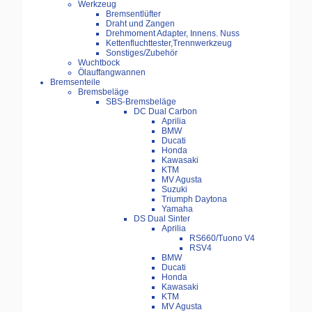
Werkzeug
Bremsentlüfter
Draht und Zangen
Drehmoment Adapter, Innens. Nuss
Kettenfluchttester,Trennwerkzeug
Sonstiges/Zubehör
Wuchtbock
Ölauffangwannen
Bremsenteile
Bremsbeläge
SBS-Bremsbeläge
DC Dual Carbon
Aprilia
BMW
Ducati
Honda
Kawasaki
KTM
MV Agusta
Suzuki
Triumph Daytona
Yamaha
DS Dual Sinter
Aprilia
RS660/Tuono V4
RSV4
BMW
Ducati
Honda
Kawasaki
KTM
MV Agusta