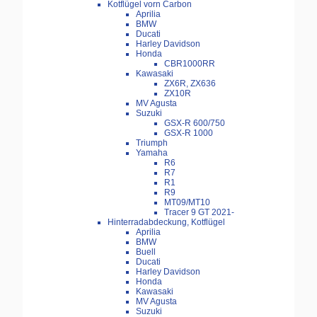
Kotflügel vorn Carbon
Aprilia
BMW
Ducati
Harley Davidson
Honda
CBR1000RR
Kawasaki
ZX6R, ZX636
ZX10R
MV Agusta
Suzuki
GSX-R 600/750
GSX-R 1000
Triumph
Yamaha
R6
R7
R1
R9
MT09/MT10
Tracer 9 GT 2021-
Hinterradabdeckung, Kotflügel
Aprilia
BMW
Buell
Ducati
Harley Davidson
Honda
Kawasaki
MV Agusta
Suzuki