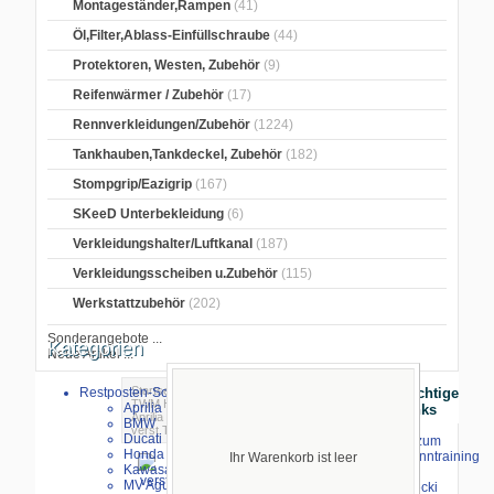
Montageständer,Rampen
(41)
Öl,Filter,Ablass-Einfüllschraube
(44)
Protektoren, Westen, Zubehör
(9)
Reifenwärmer / Zubehör
(17)
Rennverkleidungen/Zubehör
(1224)
Tankhauben,Tankdeckel, Zubehör
(182)
Stompgrip/Eazigrip
(167)
SKeeD Unterbekleidung
(6)
Verkleidungshalter/Luftkanal
(187)
Verkleidungsscheiben u.Zubehör
(115)
Werkstattzubehör
(202)
Sonderangebote ...
Kategorien
Neue Artikel ...
Startseite
>
Brems- Kupplungshebel
>
Restposten-Sonderverkauf
Wichtige
TWM Hebel
>
TWM Bremshebel
>
Aprilia
Links
Aprilia
> TWM Bremshebel klapp.-
BMW
verst.Tuono/V41100/RR/Factory 17-24
Ducati
⇒ zum
Honda
Renntraining
Ihr Warenkorb ist leer
Kawasaki
mit
MV Agusta
Stecki