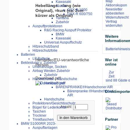
Map
Kawasaki
Hebellänge: =lang (wie
Aktionskupon
Suzuki
Newsletter
GSX-R 1000
Original), =kurz (ca. 2cm
abbestellen
GSX-R 600/750
kürzer als Original)
Widerrufsrecht
Yamaha
Vertrag
Zubehör
widerrufen
Auspuffprotektoren
R&G Racing Auspuff Protektor
BMW
Weitere
Kawasaki
Informatione
Universal Auspuffschutz
Hitzeschutzband
Batteriehinweis
Hitzeschutzfolie
Batterien
LP Batterie
Hersteller/EU-verantwortliche
Wer ist
Bekleidung u. Zubehör
online
Person
Unteranzüge, Socken
Airbag Westen Zubehör
Zur
Zubehör
Zeit
Download pdf:
Handschoner-, Handschuhe
sind 88 Gäste o
Handschoner
BÄRENPRANKE®Handschoner AIR
Bärenpranke ®Handschoner
Direktimporte
AIR
Handschuhe
Protektoren/Gesichtsschutz
Anzahl:
Bügel für Lederkombi
Taschen
Trockner
Partner
Trinkflaschen
BMW S1000RR 2023-
Auspuffanlagen