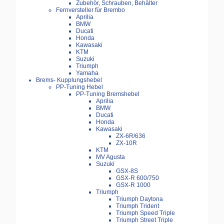
Zubehör, Schrauben, Behälter
Fernversteller für Brembo
Aprilia
BMW
Ducati
Honda
Kawasaki
KTM
Suzuki
Triumph
Yamaha
Brems- Kupplungshebel
PP-Tuning Hebel
PP-Tuning Bremshebel
Aprilia
BMW
Ducati
Honda
Kawasaki
ZX-6R/636
ZX-10R
KTM
MV Agusta
Suzuki
GSX-8S
GSX-R 600/750
GSX-R 1000
Triumph
Triumph Daytona
Triumph Trident
Triumph Speed Triple
Triumph Street Triple