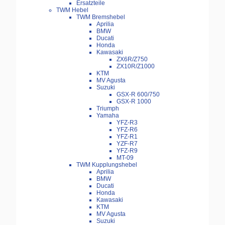
Ersatzteile
TWM Hebel
TWM Bremshebel
Aprilia
BMW
Ducati
Honda
Kawasaki
ZX6R/Z750
ZX10R/Z1000
KTM
MV Agusta
Suzuki
GSX-R 600/750
GSX-R 1000
Triumph
Yamaha
YFZ-R3
YFZ-R6
YFZ-R1
YZF-R7
YFZ-R9
MT-09
TWM Kupplungshebel
Aprilia
BMW
Ducati
Honda
Kawasaki
KTM
MV Agusta
Suzuki