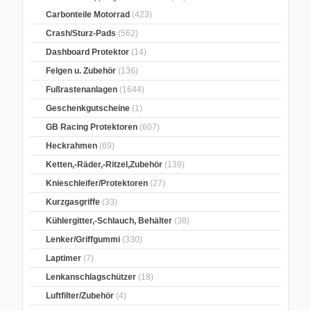
Carbonteile Motorrad
(423)
Crash/Sturz-Pads
(562)
Dashboard Protektor
(14)
Felgen u. Zubehör
(136)
Fußrastenanlagen
(1644)
Geschenkgutscheine
(1)
GB Racing Protektoren
(607)
Heckrahmen
(69)
Ketten,-Räder,-Ritzel,Zubehör
(139)
Knieschleifer/Protektoren
(27)
Kurzgasgriffe
(33)
Kühlergitter,-Schlauch, Behälter
(38)
Lenker/Griffgummi
(330)
Laptimer
(7)
Lenkanschlagschützer
(18)
Luftfilter/Zubehör
(4)