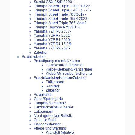
Suzuki GSX-8S/R 2023-
Triumph Speed Triple 1200 RR 22-
Triumph Speed Triple 1200 RS 21-
Triumph Street Triple 765 2017-
Triumph Street Triple 765R 2023-
Triumph Street Triple 765 Moto2
Triumph Daytona 675 2013-
Yamaha YZF R6 2017-
Yamaha YZF R7 2021-
Yamaha YZF R1 2020-
Yamaha YZF R1 15-19
Yamaha YZF R9 2025
Zubehör
Boxenzubehör
Befestigungsmaterial/Kleber
Hitzeschutzfolie/-Band
Klebe-Klettband/Panzertape
Kleber/Schraubensicherung
Benzinkanister/Kannen/Zubehör
Füllkannen
Kanister
Zubehör
Boxentafel
Gurte/Spanngurte
Lampen/Stirnlampe
Luftdruckprüfer/Zubehör
Luftpumpen
Montagehocker-Rollsitz
Outdoor Stuhl
Paddockständer
Pflege und Wartung
Kraftstoff Additive