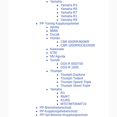
Yamaha
Yamaha R3
Yamaha R6
Yamaha R7
Yamaha R1
Yamaha R9
PP-Tuning Kupplungshebel
Aprilia
BMW
Ducati
Honda
CBR 600RR/900RR
CBR 1000RR/CB1000R
Kawasaki
KTM
MV Agusta
Suzuki
GSX-R 600/750
GSX-R 1000
Triumph
Triumph Daytona
Triumph Trident
Triumph Speed Triple
Triumph Street Triple
Yamaha
R3
R6/R7
R1/R9
MT07/MT09/MT10
PP-Bremshebelschutz
PP-Kupplungshebelschutz
PP-Set Bremse+Kupplungsschutz