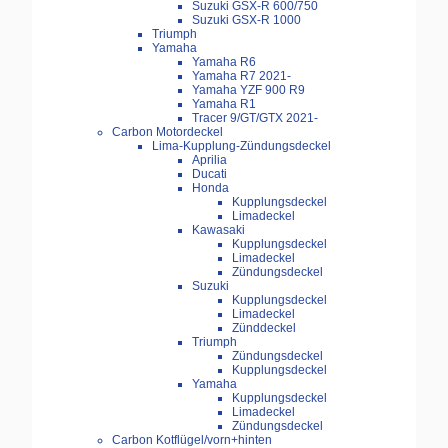
Suzuki GSX-R 600/750
Suzuki GSX-R 1000
Triumph
Yamaha
Yamaha R6
Yamaha R7 2021-
Yamaha YZF 900 R9
Yamaha R1
Tracer 9/GT/GTX 2021-
Carbon Motordeckel
Lima-Kupplung-Zündungsdeckel
Aprilia
Ducati
Honda
Kupplungsdeckel
Limadeckel
Kawasaki
Kupplungsdeckel
Limadeckel
Zündungsdeckel
Suzuki
Kupplungsdeckel
Limadeckel
Zünddeckel
Triumph
Zündungsdeckel
Kupplungsdeckel
Yamaha
Kupplungsdeckel
Limadeckel
Zündungsdeckel
Carbon Kotflügel/vorn+hinten