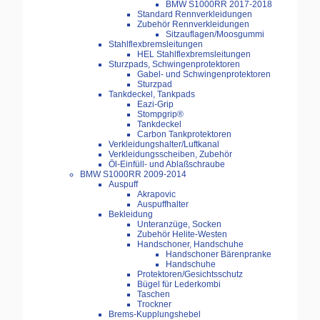
BMW S1000RR 2017-2018
Standard Rennverkleidungen
Zubehör Rennverkleidungen
Sitzauflagen/Moosgummi
Stahlflexbremsleitungen
HEL Stahlflexbremsleitungen
Sturzpads, Schwingenprotektoren
Gabel- und Schwingenprotektoren
Sturzpad
Tankdeckel, Tankpads
Eazi-Grip
Stompgrip®
Tankdeckel
Carbon Tankprotektoren
Verkleidungshalter/Luftkanal
Verkleidungsscheiben, Zubehör
Öl-Einfüll- und Ablaßschraube
BMW S1000RR 2009-2014
Auspuff
Akrapovic
Auspuffhalter
Bekleidung
Unteranzüge, Socken
Zubehör Helite-Westen
Handschoner, Handschuhe
Handschoner Bärenpranke
Handschuhe
Protektoren/Gesichtsschutz
Bügel für Lederkombi
Taschen
Trockner
Brems-Kupplungshebel