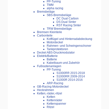
PP-Tuning
TWM
alpha racing
Bremsbeläge
SBS-Bremsbeläge
DC Dual Carbon
DS Dual Sinter
RST Racing Sinter
TRW Bremsbeläge
Bremsen Kleinteile
Carbonteile
Kotflügel und Hinterradabdeckung
Motordeckel
Rahmen- und Schwingenschoner
Tankprotektoren
Deckel ABS-Druckmodulator
Elektrik/Batterie
Batterie
Kabelbaum und Zubehör
Fußrastenanlagen
PP-Tuning
S1000RR 2015-2018
S1000RR 2009-2014
S1000R 2014-2016
ARP-Racing
GB-Racing Motordeckel
Heckrahmen
Ketten,-räder,-ritzel
Ketten
Kettenräder
Kettenspanner
Ritzel