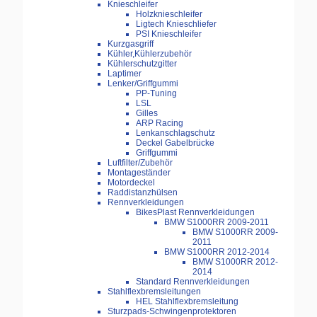
Knieschleifer
Holzknieschleifer
Ligtech Knieschliefer
PSI Knieschleifer
Kurzgasgriff
Kühler,Kühlerzubehör
Kühlerschutzgitter
Laptimer
Lenker/Griffgummi
PP-Tuning
LSL
Gilles
ARP Racing
Lenkanschlagschutz
Deckel Gabelbrücke
Griffgummi
Luftfilter/Zubehör
Montageständer
Motordeckel
Raddistanzhülsen
Rennverkleidungen
BikesPlast Rennverkleidungen
BMW S1000RR 2009-2011
BMW S1000RR 2009-
2011
BMW S1000RR 2012-2014
BMW S1000RR 2012-
2014
Standard Rennverkleidungen
Stahlflexbremsleitungen
HEL Stahlflexbremsleitung
Sturzpads-Schwingenprotektoren