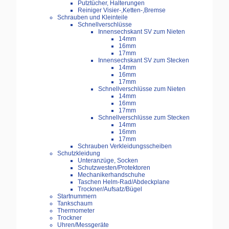
Putztücher, Halterungen
Reiniger Visier-,Ketten-,Bremse
Schrauben und Kleinteile
Schnellverschlüsse
Innensechskant SV zum Nieten
14mm
16mm
17mm
Innensechskant SV zum Stecken
14mm
16mm
17mm
Schnellverschlüsse zum Nieten
14mm
16mm
17mm
Schnellverschlüsse zum Stecken
14mm
16mm
17mm
Schrauben Verkleidungsscheiben
Schutzkleidung
Unteranzüge, Socken
Schutzwesten/Protektoren
Mechanikerhandschuhe
Taschen Helm-Rad/Abdeckplane
Trockner/Aufsatz/Bügel
Startnummern
Tankschaum
Thermometer
Trockner
Uhren/Messgeräte