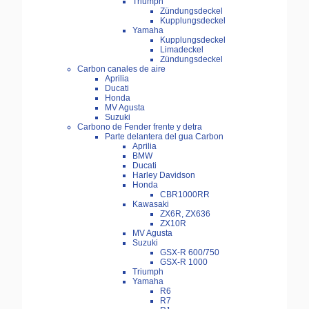
Triumph
Zündungsdeckel
Kupplungsdeckel
Yamaha
Kupplungsdeckel
Limadeckel
Zündungsdeckel
Carbon canales de aire
Aprilia
Ducati
Honda
MV Agusta
Suzuki
Carbono de Fender frente y detra
Parte delantera del gua Carbon
Aprilia
BMW
Ducati
Harley Davidson
Honda
CBR1000RR
Kawasaki
ZX6R, ZX636
ZX10R
MV Agusta
Suzuki
GSX-R 600/750
GSX-R 1000
Triumph
Yamaha
R6
R7