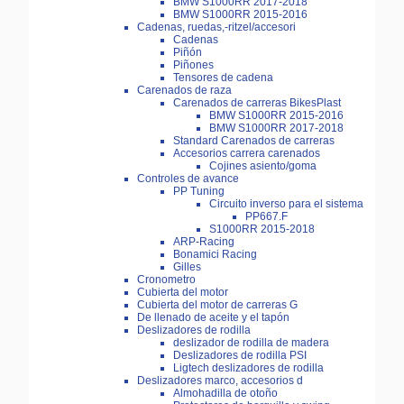
BMW S1000RR 2017-2018
BMW S1000RR 2015-2016
Cadenas, ruedas,-ritzel/accesori
Cadenas
Piñón
Piñones
Tensores de cadena
Carenados de raza
Carenados de carreras BikesPlast
BMW S1000RR 2015-2016
BMW S1000RR 2017-2018
Standard Carenados de carreras
Accesorios carrera carenados
Cojines asiento/goma
Controles de avance
PP Tuning
Circuito inverso para el sistema
PP667.F
S1000RR 2015-2018
ARP-Racing
Bonamici Racing
Gilles
Cronometro
Cubierta del motor
Cubierta del motor de carreras G
De llenado de aceite y el tapón
Deslizadores de rodilla
deslizador de rodilla de madera
Deslizadores de rodilla PSI
Ligtech deslizadores de rodilla
Deslizadores marco, accesorios d
Almohadilla de otoño