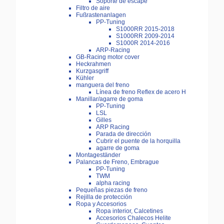
Soporte de escape
Filtro de aire
Fußrastenanlagen
PP-Tuning
S1000RR 2015-2018
S1000RR 2009-2014
S1000R 2014-2016
ARP-Racing
GB-Racing motor cover
Heckrahmen
Kurzgasgriff
Kühler
manguera del freno
Línea de freno Reflex de acero H
Manillar/agarre de goma
PP-Tuning
LSL
Gilles
ARP Racing
Parada de dirección
Cubrir el puente de la horquilla
agarre de goma
Montageständer
Palancas de Freno, Embrague
PP-Tuning
TWM
alpha racing
Pequeñas piezas de freno
Rejilla de protección
Ropa y Accesorios
Ropa interior, Calcetines
Accesorios Chalecos Helite