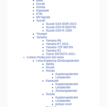
Buell
Ducati
Honda
Kawasaki
KTM
MV Agusta
Suzuki
Suzuki GSX-8S/R 2023-
Suzuki GSX-R 600/750
Suzuki GSX-R 1000
Triumph
Yamaha
Yamaha R6
Yamaha R7 2021-
Yamaha YZF 900 R9
Yamaha R1
Tracer 9/GT/GTX 2021-
Carbon Protección del motor
Lima-Kupplung-Zündungsdeckel
Aprilia
Ducati
Honda
Kupplungsdeckel
Limadeckel
Kawasaki
Kupplungsdeckel
Limadeckel
Zündungsdeckel
Suzuki
Kupplungsdeckel
Limadeckel
pickup cover