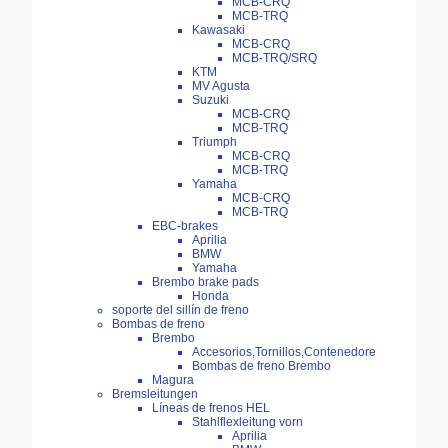
MCB-CRQ
MCB-TRQ
Kawasaki
MCB-CRQ
MCB-TRQ/SRQ
KTM
MV Agusta
Suzuki
MCB-CRQ
MCB-TRQ
Triumph
MCB-CRQ
MCB-TRQ
Yamaha
MCB-CRQ
MCB-TRQ
EBC-brakes
Aprilia
BMW
Yamaha
Brembo brake pads
Honda
soporte del sillín de freno
Bombas de freno
Brembo
Accesorios,Tornillos,Contenedore
Bombas de freno Brembo
Magura
Bremsleitungen
Líneas de frenos HEL
Stahlflexleitung vorn
Aprilia