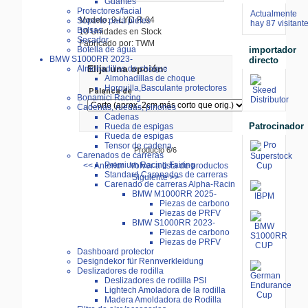
Guantes
Protectores/facial
Actualmente
Modelo: 9-LYD.R.04
Soporte para pieles
hay 87 visitant
Bolsas
10 Unidades en Stock
Secador
Fabricado por: TWM
importador
Botella de agua
BMW S1000RR 2023-
directo
Elija una opción:
Almohadillas de choque
Almohadillas de choque
Horquilla,Basculante protectores
Palanca de
Bonamici Racing
Cadenas, ruedas, pinones
Cadenas
Patrocinador
Rueda de espigas
Rueda de espigas
Tensor de cadena
Producto 6/6
Carenados de carreras
Premium Racing Fairing
<< Anterior
Volver a lista de productos
Standard Carenados de carreras
Siguiente >>
Carenado de carreras Alpha-Racin
BMW M1000RR 2025-
Piezas de carbono
Piezas de PRFV
BMW S1000RR 2023-
Piezas de carbono
Piezas de PRFV
Dashboard protector
Designdekor für Rennverkleidung
Deslizadores de rodilla
Deslizadores de rodilla PSI
Lightech Amoladora de la rodilla
Madera Amoldadora de Rodilla