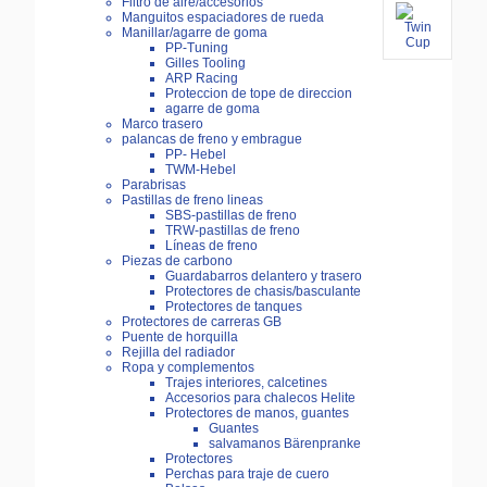
Filtro de aire/accesorios
Manguitos espaciadores de rueda
Manillar/agarre de goma
PP-Tuning
Gilles Tooling
ARP Racing
Proteccion de tope de direccion
agarre de goma
Marco trasero
palancas de freno y embrague
PP- Hebel
TWM-Hebel
Parabrisas
Pastillas de freno lineas
SBS-pastillas de freno
TRW-pastillas de freno
Líneas de freno
Piezas de carbono
Guardabarros delantero y trasero
Protectores de chasis/basculante
Protectores de tanques
Protectores de carreras GB
Puente de horquilla
Rejilla del radiador
Ropa y complementos
Trajes interiores, calcetines
Accesorios para chalecos Helite
Protectores de manos, guantes
Guantes
salvamanos Bärenpranke
Protectores
Perchas para traje de cuero