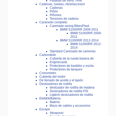
Pastillas de freno TRW
Cadenas, ruedas,-ritzel/accesori
Cadenas
Piñón
Piñones
Tensores de cadena
Caranedo completo
Carenado racing BikesPlast
BMW S1000RR 2009-2011
BMW S1000RR 2009-
2011
BMW S1000RR 2012-2014
BMW S1000RR 2012-
2014
Standard Carenado de carrerras
Carbonteile
Cubierta de la rueda trasera de
Enginecarát.
Protectores de bastidor y oscila
Protectores de tanques
Cronometro
Cubierta del motor
De llenado de aceite y el tapón
Deslizadores de rodilla
deslizador de rodilla de madera
Deslizadores de rodilla PSI
Ligtech deslizadores de rodilla
Elektrik/Bateria
Batería
Mazo de cables y accesorios
Escape
Akrapovic