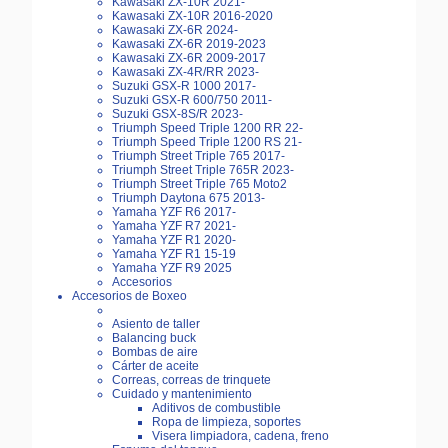
Kawasaki ZX-10R 2021-
Kawasaki ZX-10R 2016-2020
Kawasaki ZX-6R 2024-
Kawasaki ZX-6R 2019-2023
Kawasaki ZX-6R 2009-2017
Kawasaki ZX-4R/RR 2023-
Suzuki GSX-R 1000 2017-
Suzuki GSX-R 600/750 2011-
Suzuki GSX-8S/R 2023-
Triumph Speed Triple 1200 RR 22-
Triumph Speed Triple 1200 RS 21-
Triumph Street Triple 765 2017-
Triumph Street Triple 765R 2023-
Triumph Street Triple 765 Moto2
Triumph Daytona 675 2013-
Yamaha YZF R6 2017-
Yamaha YZF R7 2021-
Yamaha YZF R1 2020-
Yamaha YZF R1 15-19
Yamaha YZF R9 2025
Accesorios
Accesorios de Boxeo
Asiento de taller
Balancing buck
Bombas de aire
Cárter de aceite
Correas, correas de trinquete
Cuidado y mantenimiento
Aditivos de combustible
Ropa de limpieza, soportes
Visera limpiadora, cadena, freno