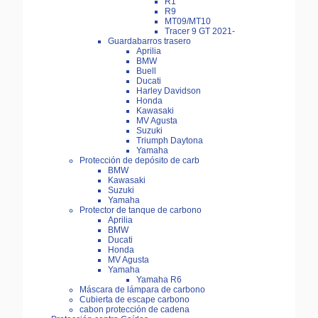
R1
R9
MT09/MT10
Tracer 9 GT 2021-
Guardabarros trasero
Aprilia
BMW
Buell
Ducati
Harley Davidson
Honda
Kawasaki
MV Agusta
Suzuki
Triumph Daytona
Yamaha
Protección de depósito de carb
BMW
Kawasaki
Suzuki
Yamaha
Protector de tanque de carbono
Aprilia
BMW
Ducati
Honda
MV Agusta
Yamaha
Yamaha R6
Máscara de lámpara de carbono
Cubierta de escape carbono
cabon protección de cadena