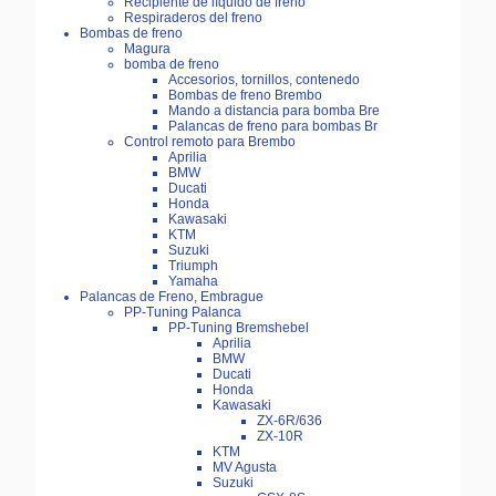
Recipiente de líquido de freno
Respiraderos del freno
Bombas de freno
Magura
bomba de freno
Accesorios, tornillos, contenedo
Bombas de freno Brembo
Mando a distancia para bomba Bre
Palancas de freno para bombas Br
Control remoto para Brembo
Aprilia
BMW
Ducati
Honda
Kawasaki
KTM
Suzuki
Triumph
Yamaha
Palancas de Freno, Embrague
PP-Tuning Palanca
PP-Tuning Bremshebel
Aprilia
BMW
Ducati
Honda
Kawasaki
ZX-6R/636
ZX-10R
KTM
MV Agusta
Suzuki