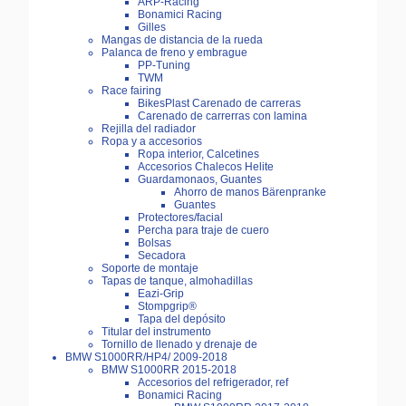
ARP-Racing
Bonamici Racing
Gilles
Mangas de distancia de la rueda
Palanca de freno y embrague
PP-Tuning
TWM
Race fairing
BikesPlast Carenado de carreras
Carenado de carrerras con lamina
Rejilla del radiador
Ropa y a accesorios
Ropa interior, Calcetines
Accesorios Chalecos Helite
Guardamonaos, Guantes
Ahorro de manos Bärenpranke
Guantes
Protectores/facial
Percha para traje de cuero
Bolsas
Secadora
Soporte de montaje
Tapas de tanque, almohadillas
Eazi-Grip
Stompgrip®
Tapa del depósito
Titular del instrumento
Tornillo de llenado y drenaje de
BMW S1000RR/HP4/ 2009-2018
BMW S1000RR 2015-2018
Accesorios del refrigerador, ref
Bonamici Racing