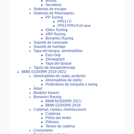
Bolsas
Secadora
Sistemas de escape
Sistemas de Reposapies
PP-Tuning
PP517.F
PP517FRV-Full race
Gilles Tooling
ARP Racing
Bonamici Racing
Soporte de carenado
Soporte de montaje
Tapa del tanque, almohadillas
Eazi-Grip
Stompgrip®
Tapa del tanque
Tapón de llenado/drenaje
BMW S1000RR 2019-2022
Almohadillas de caída, protector
Almohadillas de otoño
Protectores de horquilla y swing
Árbol
Bastidor trasero
Bonamici Racing
BMW M1000RR 2021-
BMW S1000RR 2019-
Cadenas, ruedas,-ritzel/accesori
Cadenas
Piñón del motor
Piñones
Tensor de cadena
Cronometro