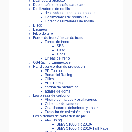
Dashboard protector
Decoración de diseño para carena
Deslizadores de rodilla
deslizador de rodilla de madera
Deslizadores de rodilla PSI
Ligtech deslizadores de rodilla
Disco
Escapes
Filtro de aire
Forros de freno/Líneas de freno
Forros de freno
SBS
TRW
alpha
Líneas de freno
GB-Racing Enginecover
Handlebar/cordon de proteccion
PP-Tuning
Bonamici Racing
Gilles
ARP Racing
cordon de proteccion
agarre de goma
Las piezas de carbono
Ahorro de marcos y oscilaciones
Cubiertas de tanques
Guardabarros delanteros y traser
Protector de asiento/cadena
Los sistemas de rabrasten de pie
PP-Tuning
BMW S1000RR 2019-
BMW S1000RR 2019- Full Race