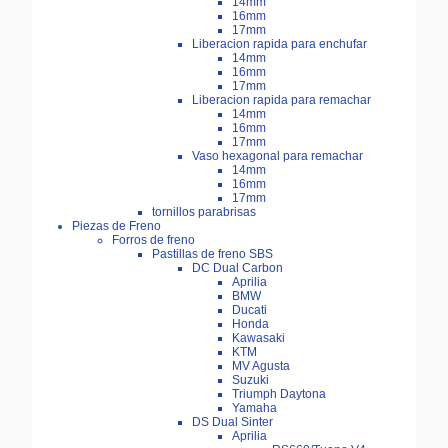
14mm
16mm
17mm
Liberacion rapida para enchufar
14mm
16mm
17mm
Liberacion rapida para remachar
14mm
16mm
17mm
Vaso hexagonal para remachar
14mm
16mm
17mm
tornillos parabrisas
Piezas de Freno
Forros de freno
Pastillas de freno SBS
DC Dual Carbon
Aprilia
BMW
Ducati
Honda
Kawasaki
KTM
MV Agusta
Suzuki
Triumph Daytona
Yamaha
DS Dual Sinter
Aprilia