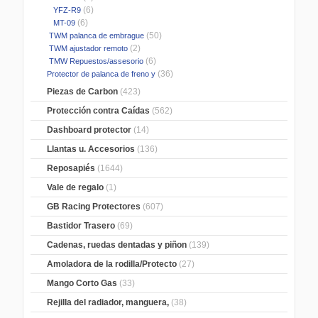
(6)
YFZ-R9
(6)
MT-09
(50)
TWM palanca de embrague
(2)
TWM ajustador remoto
(6)
TMW Repuestos/assesorio
(36)
Protector de palanca de freno y
Piezas de Carbon
(423)
Protección contra Caídas
(562)
Dashboard protector
(14)
Llantas u. Accesorios
(136)
Reposapiés
(1644)
Vale de regalo
(1)
GB Racing Protectores
(607)
Bastidor Trasero
(69)
Cadenas, ruedas dentadas y piñon
(139)
Amoladora de la rodilla/Protecto
(27)
Mango Corto Gas
(33)
Rejilla del radiador, manguera,
(38)