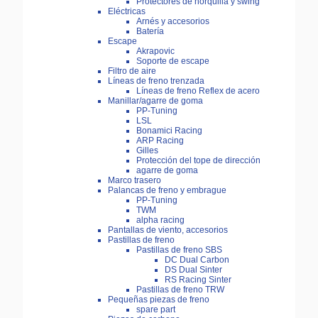
Protectores de horquilla y swing
Eléctricas
Arnés y accesorios
Batería
Escape
Akrapovic
Soporte de escape
Filtro de aire
Líneas de freno trenzada
Líneas de freno Reflex de acero
Manillar/agarre de goma
PP-Tuning
LSL
Bonamici Racing
ARP Racing
Gilles
Protección del tope de dirección
agarre de goma
Marco trasero
Palancas de freno y embrague
PP-Tuning
TWM
alpha racing
Pantallas de viento, accesorios
Pastillas de freno
Pastillas de freno SBS
DC Dual Carbon
DS Dual Sinter
RS Racing Sinter
Pastillas de freno TRW
Pequeñas piezas de freno
spare part