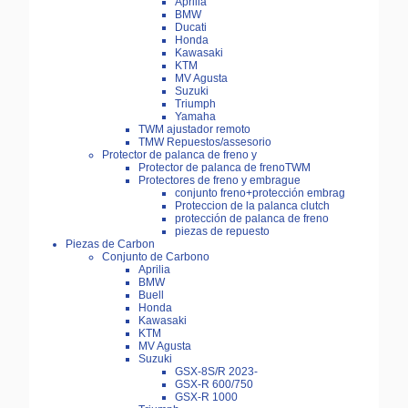
Aprilia
BMW
Ducati
Honda
Kawasaki
KTM
MV Agusta
Suzuki
Triumph
Yamaha
TWM ajustador remoto
TMW Repuestos/assesorio
Protector de palanca de freno y
Protector de palanca de frenoTWM
Protectores de freno y embrague
conjunto freno+protección embrag
Proteccion de la palanca clutch
protección de palanca de freno
piezas de repuesto
Piezas de Carbon
Conjunto de Carbono
Aprilia
BMW
Buell
Honda
Kawasaki
KTM
MV Agusta
Suzuki
GSX-8S/R 2023-
GSX-R 600/750
GSX-R 1000