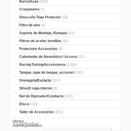
Barra/Asas
(330)
Cronometro
(7)
Dirección Tope Protector
(18)
Filtro de aire
(4)
Soporte de Montaje, Rampas
(41)
Filtros de aceite, tornillos
(44)
Protectore Accesorios
(9)
Calentador de Neumático / Acceso
(17)
Racing Fairing/Accessiores
(1224)
Tanque, tapa de tanque, accesori
(182)
Stompgrip/Eazigrip
(167)
SKeeD ropa interior
(6)
Nel de Operador/Conducto
(187)
Disco
(115)
Taller de Accesorios
(202)
Ofertas...
Categorías
Nuevos productos...