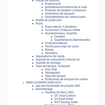
Piezas de carbono
Enginecarát.
guardabarros/cubierta de la rued
Protector de bastidor y balanceo
Protectores de tanques
Revestimientos de carrera parts
Rejilla de protección
Ropa
Ropa interior, Calcetines
Accesorios Chalecos Helite
Guardamonaos, Guantes
Guantes
Guardamanos Bärenpranke
Protectores/facial
Percha para traje de cuero
Bolsas
Secadora
Separadores de rueda
Soporte de carenado/Conducto air
Soporte de montaje
Tapa del tanque, Tankpads
Eazi-Grip
Stompgrip®
Tapa del tanque
Protectores de tanques de carbon
BMW S1000RR 2009-2014
apa del modulador de presión ABS
Bremsbeläge
Pastillas de freno SBS
DC Dual Carbon
DS Dual Sinter
RST Racing Sinter