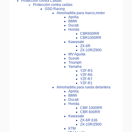
Protección contra Caídas
Protección contra caídas
GSG Racing
Almohadilla para marco,motor
Aprilia
BMW
Ducati
Honda
CBR600RR
CBR1000RR
Kawasaki
ZX-6R
ZX-10R/Z900
MV Agusta
Suzuki
Triumph
Yamaha
YZF-R3
YZF-R6
YZF-R7
YZF-R1
Almohadilla para rueda delantera
Aprilia
BMW
Ducati
Honda
CBR 1000RR
CBR 600RR
Kawasaki
ZX-6R 636
ZX-10R/Z900
KTM