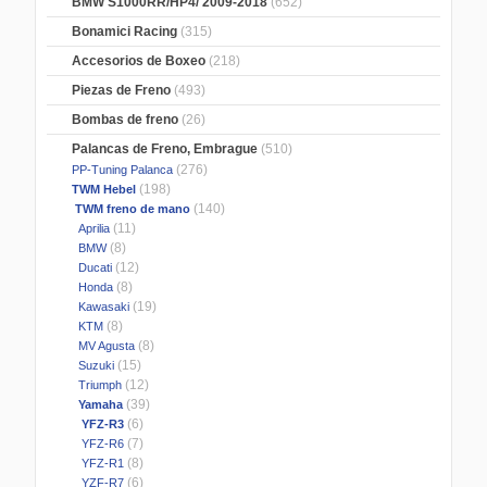
BMW S1000RR/HP4/ 2009-2018
(652)
Bonamici Racing
(315)
Accesorios de Boxeo
(218)
Piezas de Freno
(493)
Bombas de freno
(26)
Palancas de Freno, Embrague
(510)
(276)
PP-Tuning Palanca
(198)
TWM Hebel
(140)
TWM freno de mano
(11)
Aprilia
(8)
BMW
(12)
Ducati
(8)
Honda
(19)
Kawasaki
(8)
KTM
(8)
MV Agusta
(15)
Suzuki
(12)
Triumph
(39)
Yamaha
(6)
YFZ-R3
(7)
YFZ-R6
(8)
YFZ-R1
(6)
YZF-R7