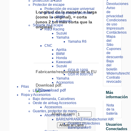
proteccion al calor
Devoluciones
Protector de escape
Aviso
Protección de escape universal
Longitud de la maneta: = larga
de
R & G racing escape protector
privacidad
(como la original), = corta
BMW
Condiciones
Kawasaki
(unos 2 cm más corta que la
de uso
Soporte de Escape
original)
Impressum
R&G Racing
Contáctenos
Suzuki
Mapa
Yamaha
del
Yamaha R6
Sitio
CNC
Cupones
Aprilia
de
BMW
descuento
Honda
Baja
Kawasaki
del
Suzuki
boletín
GSX-R 1000
Fabricante/responsable de la EU
Widerrufsrecht
GSX-R 600/750
Contrato
Yamaha
revocado
Accesorios
Download pdf:
Pilas
LP Batterie
Más
Ropa y Accesorios
información
Bajo demanda, Calcetines
Oeste de airbag Accesorios
Nota
Accesorios
de la
Guantes, protector de mano
batería
Añadir al carro:
Ahorro de manos
BÄRENPRANKE®Handschoner AIR
Guantes protectores
Usuarios
Bärenpranke®
Conectados