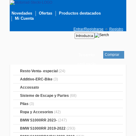
Novedades
Ofertas
Productos destacados
Mi Cuenta
Entrar/Registrarse
o
Registro
Comprar
Tu carrito
está vacío
Resto Venta- especial
(24)
Additive-ERC-Bike
(3)
Accossato
Sisteme de Escape y Partes
(68)
Pilas
(3)
Ropa y Accesorios
(42)
BMW S1000RR 2023-
(247)
BMW S1000RR 2019-2022
(293)