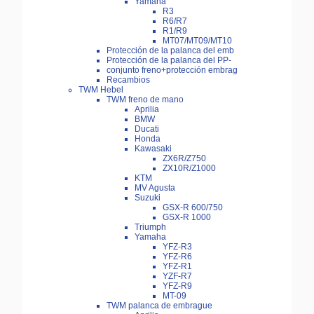
Yamaha
R3
R6/R7
R1/R9
MT07/MT09/MT10
Protección de la palanca del emb
Protección de la palanca del PP-
conjunto freno+protección embrag
Recambios
TWM Hebel
TWM freno de mano
Aprilia
BMW
Ducati
Honda
Kawasaki
ZX6R/Z750
ZX10R/Z1000
KTM
MV Agusta
Suzuki
GSX-R 600/750
GSX-R 1000
Triumph
Yamaha
YFZ-R3
YFZ-R6
YFZ-R1
YZF-R7
YFZ-R9
MT-09
TWM palanca de embrague