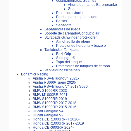
Guardamonaos, Guantes
Ahorro de manos Bärenpranke
Guantes
Protectores/facial
Percha para traje de cuero
Bolsas
Secadora
Separadores de rueda
Soporte de carenado/Conducto air
Sturzpads-Schwingenprotektoren
Almohadilla de otoño
Protector de horquilla y brazo o
Tankdeckel-Tankpads
Eazi-Grip
Stompgrip®
Tapa del tanque
Protectores de tanques de carbon
Verkleidungsscheiben
Bonamici Racing
Aprilia RSV4/TuonoV4 2021-
Aprilia RS660/Tuono 2020-
Aprilia RSV4/Tuono V4 2017/2020
BMW S1000RR 2023-
BMW M1000RR 2021-
BMW S1000RR 2019-
BMW S1000RR 2017-2018
BMW S1000RR 2015-2016
Ducati Panigale V4
Ducati Panigale V2
Honda CBR1000RR-R 2020-
Honda CBR1000RR 2017-2019
Honda CBR600RR 2024-