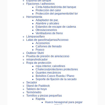
Espuma del tanque
Fijaciones / adhesivos
Cinta Adducted/cinta del tanque
Protección del calor
Protección del pegamento/del tor
Herramienta
Adaptador de par,
Alambre y alicates
Estandos de escape de cadena
Otros/accesorios
Ventiladores de freno
Lámparas/faro
Latas de gasolina/jarras/Accesso
Accesorios
Cañones de llenado
Frasco
Outdoor Stuhl
Prueba de presión de aire/acceso
relojes/indicador
Ropa de protección
ropa interior, calcetines
Chalecos/protectores protectores
Guantes mecánicos
Bolsillos Casco Rueda / Plano
Soporte de fijación de la secado
Secador
Stand de Paddock
Tablero de hoyo
Termómetro
Tornillos y piezas pequeñas
Rapida
Hueco hexagonal para pegar