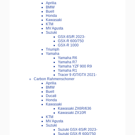
Aprilia
BMW
Buell
Honda
Kawasaki
KTM
MV Agusta
Suzuki
GSX-8S/R 2023-
GSX-R 600/750
GSX-R 1000
Triumph
Yamaha
Yamaha R6
Yamaha R7
Yamaha YZF 900 R9
Yamaha R1
Tracer 9 /GT/GTX 2021-
Carbon Rahmenschoner
Aprilia
BMW
Buell
Ducati
Honda
Kawasaki
Kawasaki ZX6R/636
Kawasaki ZX10R
KTM
MV Agusta
Suzuki
Suzuki GSX-8S/R 2023-
Suzuki GSX-R 600/750