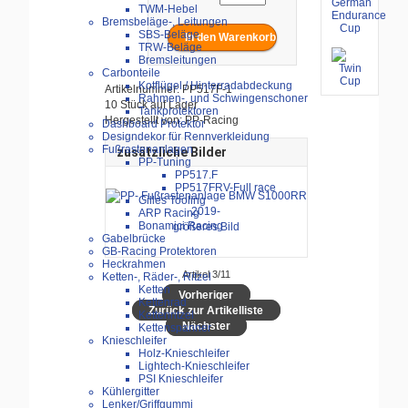
TWM-Hebel
Bremsbeläge-, Leitungen
SBS-Beläge
TRW-Beläge
Bremsleitungen
Carbonteile
Kotflügel / Hinterradabdeckung
Artikelnummer: PP517F-1
Rahmen-, und Schwingenschoner
10 Stück auf Lager
Tankprotektoren
Hergestellt von: PP-Racing
Dashboard Protektor
Designdekor für Rennverkleidung
Fußrastenanlagen
zusätzliche Bilder
PP-Tuning
PP517.F
PP517FRV-Full race
Gilles Tooling
ARP Racing
Bonamici Racing
größeres Bild
Gabelbrücke
GB-Racing Protektoren
Heckrahmen
Artikel 3/11
Ketten-, Räder-, Ritzel
Ketten
Vorheriger
Kettenrad
Zurück zur Artikelliste
Kettenritzel
Nächster
Kettenspanner
Knieschleifer
Holz-Knieschleifer
Lightech-Knieschleifer
PSI Knieschleifer
Kühlergitter
Lenker/Griffgummi