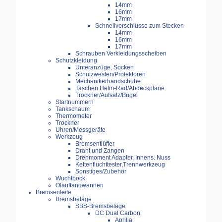
14mm
16mm
17mm
Schnellverschlüsse zum Stecken
14mm
16mm
17mm
Schrauben Verkleidungsscheiben
Schutzkleidung
Unteranzüge, Socken
Schutzwesten/Protektoren
Mechanikerhandschuhe
Taschen Helm-Rad/Abdeckplane
Trockner/Aufsatz/Bügel
Startnummern
Tankschaum
Thermometer
Trockner
Uhren/Messgeräte
Werkzeug
Bremsentlüfter
Draht und Zangen
Drehmoment Adapter, Innens. Nuss
Kettenfluchttester,Trennwerkzeug
Sonstiges/Zubehör
Wuchtbock
Ölauffangwannen
Bremsenteile
Bremsbeläge
SBS-Bremsbeläge
DC Dual Carbon
Aprilia