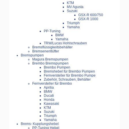
KTM
MV Agusta
Suzuki
GSX-R 600/750
GSX-R 1000
Triumph
Yamaha
PP-Tuning
BMW
Yamaha
TRW/Lucas Hohlschrauben
Bremsflüssigkeitsbehälter
Bremsenentlüfter
Bremspumpen
Magura Bremspumpen
Brembo Bremspumpen
Brembo Pumpen
Bremshebel für Brembo Pumpen
Fernversteller für Brembo Pumpe
Zubehör, Schrauben, Behälter
Fernversteller für Brembo
Aprilia
BMW
Ducati
Honda
Kawasaki
KTM
Suzuki
Triumph
Yamaha
Brems- Kupplungshebel
PP-Tuning Hebel