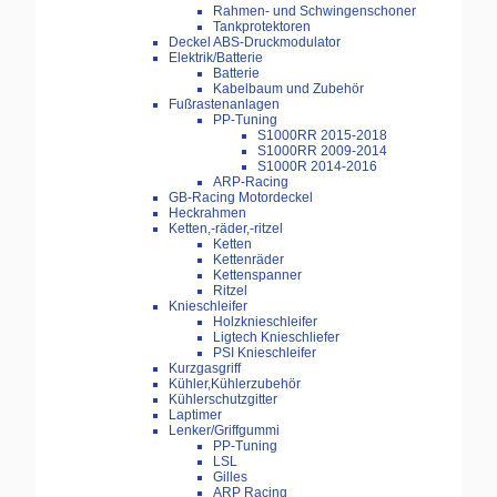
Rahmen- und Schwingenschoner
Tankprotektoren
Deckel ABS-Druckmodulator
Elektrik/Batterie
Batterie
Kabelbaum und Zubehör
Fußrastenanlagen
PP-Tuning
S1000RR 2015-2018
S1000RR 2009-2014
S1000R 2014-2016
ARP-Racing
GB-Racing Motordeckel
Heckrahmen
Ketten,-räder,-ritzel
Ketten
Kettenräder
Kettenspanner
Ritzel
Knieschleifer
Holzknieschleifer
Ligtech Knieschliefer
PSI Knieschleifer
Kurzgasgriff
Kühler,Kühlerzubehör
Kühlerschutzgitter
Laptimer
Lenker/Griffgummi
PP-Tuning
LSL
Gilles
ARP Racing