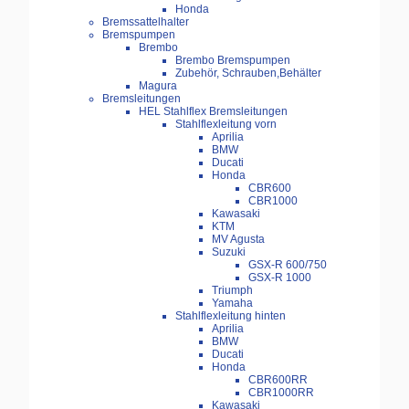
Honda
Bremssattelhalter
Bremspumpen
Brembo
Brembo Bremspumpen
Zubehör, Schrauben,Behälter
Magura
Bremsleitungen
HEL Stahlflex Bremsleitungen
Stahlflexleitung vorn
Aprilia
BMW
Ducati
Honda
CBR600
CBR1000
Kawasaki
KTM
MV Agusta
Suzuki
GSX-R 600/750
GSX-R 1000
Triumph
Yamaha
Stahlflexleitung hinten
Aprilia
BMW
Ducati
Honda
CBR600RR
CBR1000RR
Kawasaki