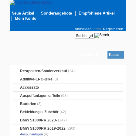
Neue Artikel
Sonderangebote
Empfohlene Artikel
Mein Konto
Anmelden
oder
Registrieren
Ihr
Kasse
Warenkorb
ist leer
Restposten-Sonderverkauf
(24)
Additive-ERC-Bike
(3)
Accossato
Auspuffanlagen u. Teile
(68)
Batterien
(3)
Bekleidung u. Zubehör
(42)
BMW S1000RR 2023-
(247)
BMW S1000RR 2019-2022
(293)
(4)
Auspuffanlagen