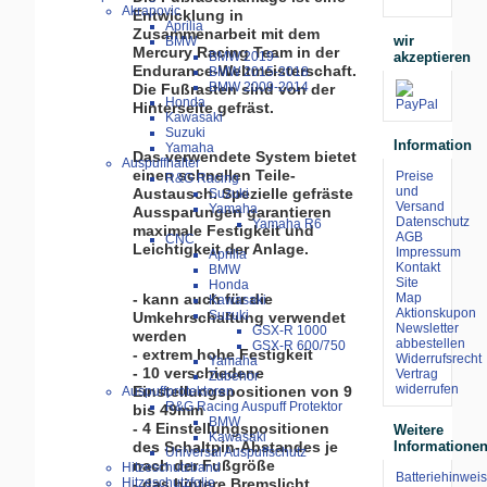
Akrapovic
Entwicklung in
Aprilia
Zusammenarbeit mit dem
wir
BMW
Mercury Racing Team in der
akzeptieren
BMW 2019-
Endurance-Weltmeisterschaft.
BMW 2015-2018
BMW 2009-2014
Die Fußrasten sind von der
Honda
Hinterseite gefräst.
Kawasaki
Suzuki
Information
Yamaha
Das verwendete System bietet
Auspuffhalter
einen schnellen Teile-
Preise
R&G Racing
und
Austausch. Spezielle gefräste
Suzuki
Versand
Yamaha
Aussparungen garantieren
Datenschutz
Yamaha R6
maximale Festigkeit und
AGB
CNC
Leichtigkeit der Anlage.
Impressum
Aprilia
Kontakt
BMW
Site
Honda
Map
- kann auch für die
Kawasaki
Aktionskupon
Suzuki
Umkehrschaltung verwendet
Newsletter
GSX-R 1000
werden
abbestellen
GSX-R 600/750
- extrem hohe Festigkeit
Widerrufsrecht
Yamaha
- 10 verschiedene
Vertrag
Zubehör
widerrufen
Einstellungspositionen von 9
Auspuffprotektoren
R&G Racing Auspuff Protektor
bis 49mm
BMW
- 4 Einstellungspositionen
Weitere
Kawasaki
des Schaltpin-Abstandes je
Informatione
Universal Auspuffschutz
nach der Fußgröße
Hitzeschutzband
Batteriehinweis
Hitzeschutzfolie
- das hintere Bremslicht