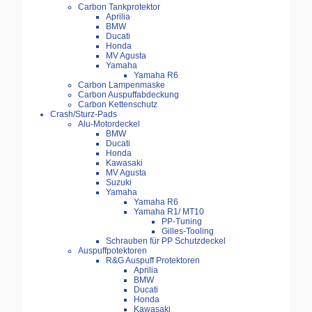
Carbon Tankprotektor
Aprilia
BMW
Ducati
Honda
MV Agusta
Yamaha
Yamaha R6
Carbon Lampenmaske
Carbon Auspuffabdeckung
Carbon Kettenschutz
Crash/Sturz-Pads
Alu-Motordeckel
BMW
Ducati
Honda
Kawasaki
MV Agusta
Suzuki
Yamaha
Yamaha R6
Yamaha R1/ MT10
PP-Tuning
Gilles-Tooling
Schrauben für PP Schutzdeckel
Auspuffpotektoren
R&G Auspuff Protektoren
Aprilia
BMW
Ducati
Honda
Kawasaki