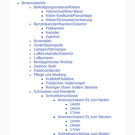
Boxenzubehör
Befestigungsmaterial/Kleber
Hitzeschutzfolie/-Band
Klebe-Klettband/Panzertape
Kleber/Schraubensicherung
Benzinkanister/Kannen/Zubehör
Füllkannen
Kanister
Zubehör
Boxentafel
Gurte/Spanngurte
Lampen/Stirnlampe
Luftdruckprüfer/Zubehör
Luftpumpen
Montagehocker-Rollsitz
Outdoor Stuhl
Paddockständer
Pflege und Wartung
Kraftstoff Additive
Putztücher, Halterungen
Reiniger Visier-,Ketten-,Bremse
Schrauben und Kleinteile
Schnellverschlüsse
Innensechskant SV zum Nieten
14mm
16mm
17mm
Innensechskant SV zum Stecken
14mm
16mm
17mm
Schnellverschlüsse zum Nieten