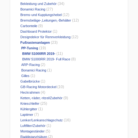
(34)
Bekleidung und Zubehör
(27)
Bonamici Racing
(12)
Brems-und Kupplungshebel
(12)
Bremsbeläge-,Leitungen,-Behälter
(9)
Carbonteile
(1)
Dashboard Protektor
(12)
Designdekor für Rennverkleidung
(23)
Fußrastenanlagen
(19)
PP-Tuning
(11)
BMW S1000RR 2019-
(8)
BMW S1000RR 2019- Full Race
(2)
ARP-Racing
(1)
Bonamici Racing
(1)
Gilles
(1)
Gabelbrücke
(10)
GB-Racing Motordeckel
(4)
Heckrahmen
(9)
Ketten,-räder,-ritzel/Zubehör
(25)
Knieschleifer
(1)
Kühlergitter
(7)
Laptimer
(16)
Lenker/Lenkanschlagschutz
(1)
Luftfilter/Zubehör
(5)
Montageständer
(2)
Raddistanzhülsen