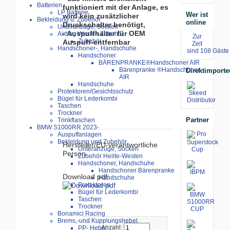
Batterien
funktioniert mit der Anlage, es
LP Batterie
Wer ist
wird kein zusätzlicher
Bekleidung u. Zubehör
online
Druckschalter benötigt,
Unteranzüge, Socken
- Auspuffhalter für OEM
Airbag Westen Zubehör
Zur
Zubehör
Auspuff-entfernbar
Zeit
Handschoner-, Handschuhe
sind 108 Gäste 
Handschoner
BÄRENPRANKE®Handschoner AIR
Bärenpranke ®Handschoner
Direktimporte
AIR
Handschuhe
Protektoren/Gesichtsschutz
Bügel für Lederkombi
Taschen
Trockner
Partner
Trinkflaschen
BMW S1000RR 2023-
Auspuffanlagen
Bekleidung und Zubehör
Hersteller/EU-verantwortliche
Unteranzüge, Socken
Person
Zubehör Helite-Westen
Handschoner, Handschuhe
Handschoner Bärenpranke
Download pdf:
Handschuhe
Protektoren
Bügel für Lederkombi
Taschen
Trockner
Bonamici Racing
Brems,-und Kupplungshebel
Anzahl:
PP- Hebel