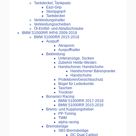
Tankdeckel, Tankpads
Eazi-Grip
Stompgrip®
Tankdeckel
Verkleidungshalter
Verkleidungsscheiben
Öl-Einfüll- und Ablaßschraube
BMW S1000RR /HP4/ 2009-2018
BMW S1000RR 2015-2018
Auspuff
Akrapovic
Auspuffhalter
Bekleidung
Unteranzüge, Socken
Zubehör Helite-Westen
Handschoner, Handschuhe
Handschoner Bärenpranke
Handschuhe
Protektoren/Gesichtsschutz
Bügel für Lederkombi
Taschen
Trockner
Bonamici Racing
BMW S1000RR 2017-2018
BMW S1000RR 2015-2016
Brems- und Kupplungshebel
PP-Tuning
TWM
alpha racing
Bremsbeläge
SBS Bremsbeläge
DC Dual Carbon