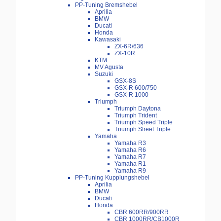
PP-Tuning Bremshebel
Aprilia
BMW
Ducati
Honda
Kawasaki
ZX-6R/636
ZX-10R
KTM
MV Agusta
Suzuki
GSX-8S
GSX-R 600/750
GSX-R 1000
Triumph
Triumph Daytona
Triumph Trident
Triumph Speed Triple
Triumph Street Triple
Yamaha
Yamaha R3
Yamaha R6
Yamaha R7
Yamaha R1
Yamaha R9
PP-Tuning Kupplungshebel
Aprilia
BMW
Ducati
Honda
CBR 600RR/900RR
CBR 1000RR/CB1000R