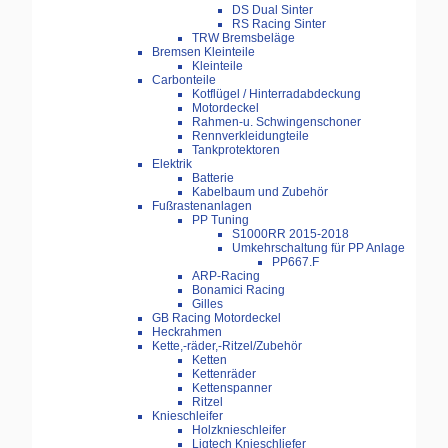
DS Dual Sinter
RS Racing Sinter
TRW Bremsbeläge
Bremsen Kleinteile
Kleinteile
Carbonteile
Kotflügel / Hinterradabdeckung
Motordeckel
Rahmen-u. Schwingenschoner
Rennverkleidungteile
Tankprotektoren
Elektrik
Batterie
Kabelbaum und Zubehör
Fußrastenanlagen
PP Tuning
S1000RR 2015-2018
Umkehrschaltung für PP Anlage
PP667.F
ARP-Racing
Bonamici Racing
Gilles
GB Racing Motordeckel
Heckrahmen
Kette,-räder,-Ritzel/Zubehör
Ketten
Kettenräder
Kettenspanner
Ritzel
Knieschleifer
Holzknieschleifer
Ligtech Knieschliefer