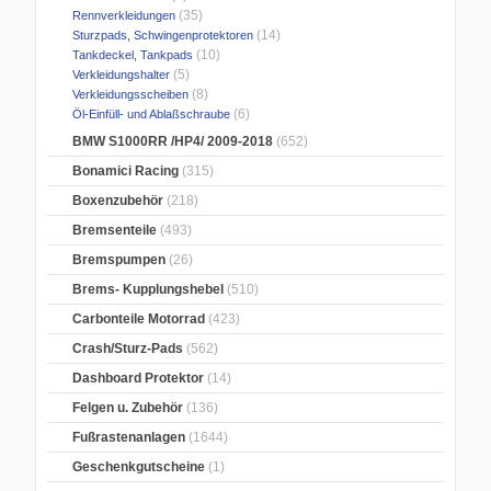
(35)
Rennverkleidungen
(14)
Sturzpads, Schwingenprotektoren
(10)
Tankdeckel, Tankpads
(5)
Verkleidungshalter
(8)
Verkleidungsscheiben
(6)
Öl-Einfüll- und Ablaßschraube
BMW S1000RR /HP4/ 2009-2018
(652)
Bonamici Racing
(315)
Boxenzubehör
(218)
Bremsenteile
(493)
Bremspumpen
(26)
Brems- Kupplungshebel
(510)
Carbonteile Motorrad
(423)
Crash/Sturz-Pads
(562)
Dashboard Protektor
(14)
Felgen u. Zubehör
(136)
Fußrastenanlagen
(1644)
Geschenkgutscheine
(1)