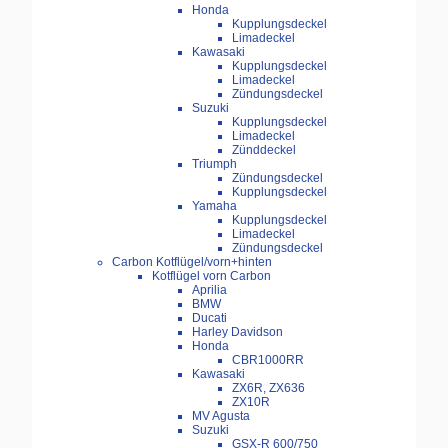
Honda
Kupplungsdeckel
Limadeckel
Kawasaki
Kupplungsdeckel
Limadeckel
Zündungsdeckel
Suzuki
Kupplungsdeckel
Limadeckel
Zünddeckel
Triumph
Zündungsdeckel
Kupplungsdeckel
Yamaha
Kupplungsdeckel
Limadeckel
Zündungsdeckel
Carbon Kotflügel/vorn+hinten
Kotflügel vorn Carbon
Aprilia
BMW
Ducati
Harley Davidson
Honda
CBR1000RR
Kawasaki
ZX6R, ZX636
ZX10R
MV Agusta
Suzuki
GSX-R 600/750