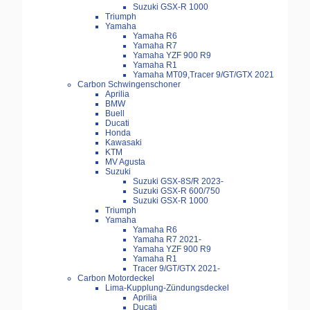
Suzuki GSX-R 1000
Triumph
Yamaha
Yamaha R6
Yamaha R7
Yamaha YZF 900 R9
Yamaha R1
Yamaha MT09,Tracer 9/GT/GTX 2021
Carbon Schwingenschoner
Aprilia
BMW
Buell
Ducati
Honda
Kawasaki
KTM
MV Agusta
Suzuki
Suzuki GSX-8S/R 2023-
Suzuki GSX-R 600/750
Suzuki GSX-R 1000
Triumph
Yamaha
Yamaha R6
Yamaha R7 2021-
Yamaha YZF 900 R9
Yamaha R1
Tracer 9/GT/GTX 2021-
Carbon Motordeckel
Lima-Kupplung-Zündungsdeckel
Aprilia
Ducati