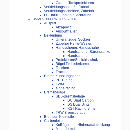
Carbon Tankprotektoren
Verkleidungshalter/Luftkanal
Verkleidungsscheiben, Zubehör
Öl-Einfüll- und Ablaßschraube
BMW S1000RR 2009-2014
Auspuff
Akrapovic
Auspuffhalter
Bekleidung
Unteranzüge, Socken
Zubehör Helite-Westen
Handschoner, Handschuhe
Handschoner Bärenpranke
Handschuhe
Protektoren/Gesichtsschutz
Bügel für Lederkombi
Taschen
Trockner
Brems-Kupplungshebel
PP-Tuning
TWM
alpha racing
Bremsbeläge
SBS-Bremsbeläge
DC Dual Carbon
DS Dual Sinter
RST Racing Sinter
TRW Bremsbeläge
Bremsen Kleinteile
Carbonteile
Kotflügel und Hinterradabdeckung
Motordeckel