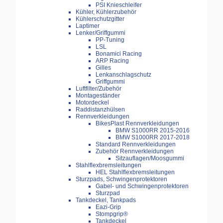
PSI Knieschleifer
Kühler, Kühlerzubehör
Kühlerschutzgitter
Laptimer
Lenker/Griffgummi
PP-Tuning
LSL
Bonamici Racing
ARP Racing
Gilles
Lenkanschlagschutz
Griffgummi
Luftfilter/Zubehör
Montageständer
Motordeckel
Raddistanzhülsen
Rennverkleidungen
BikesPlast Rennverkleidungen
BMW S1000RR 2015-2016
BMW S1000RR 2017-2018
Standard Rennverkleidungen
Zubehör Rennverkleidungen
Sitzauflagen/Moosgummi
Stahlflexbremsleitungen
HEL Stahlflexbremsleitungen
Sturzpads, Schwingenprotektoren
Gabel- und Schwingenprotektoren
Sturzpad
Tankdeckel, Tankpads
Eazi-Grip
Stompgrip®
Tankdeckel