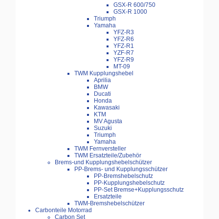
GSX-R 600/750
GSX-R 1000
Triumph
Yamaha
YFZ-R3
YFZ-R6
YFZ-R1
YZF-R7
YFZ-R9
MT-09
TWM Kupplungshebel
Aprilia
BMW
Ducati
Honda
Kawasaki
KTM
MV Agusta
Suzuki
Triumph
Yamaha
TWM Fernversteller
TWM Ersatzteile/Zubehör
Brems-und Kupplungshebelschützer
PP-Brems- und Kupplungsschützer
PP-Bremshebelschutz
PP-Kupplungshebelschutz
PP-Set Bremse+Kupplungsschutz
Ersatzteile
TWM-Bremshebelschützer
Carbonteile Motorrad
Carbon Set