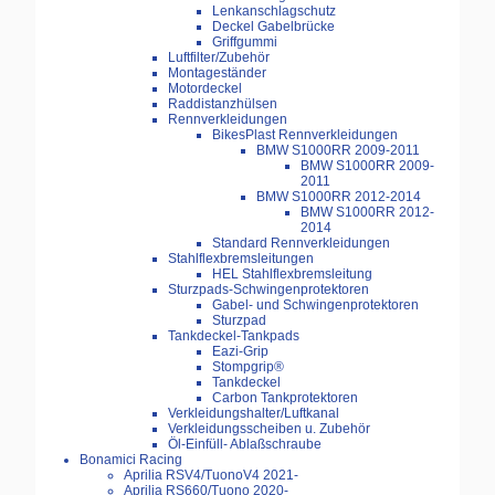
Lenkanschlagschutz
Deckel Gabelbrücke
Griffgummi
Luftfilter/Zubehör
Montageständer
Motordeckel
Raddistanzhülsen
Rennverkleidungen
BikesPlast Rennverkleidungen
BMW S1000RR 2009-2011
BMW S1000RR 2009-
2011
BMW S1000RR 2012-2014
BMW S1000RR 2012-
2014
Standard Rennverkleidungen
Stahlflexbremsleitungen
HEL Stahlflexbremsleitung
Sturzpads-Schwingenprotektoren
Gabel- und Schwingenprotektoren
Sturzpad
Tankdeckel-Tankpads
Eazi-Grip
Stompgrip®
Tankdeckel
Carbon Tankprotektoren
Verkleidungshalter/Luftkanal
Verkleidungsscheiben u. Zubehör
Öl-Einfüll- Ablaßschraube
Bonamici Racing
Aprilia RSV4/TuonoV4 2021-
Aprilia RS660/Tuono 2020-