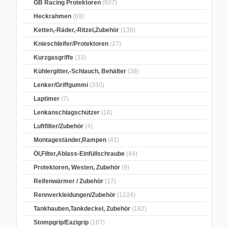
GB Racing Protektoren
(607)
Heckrahmen
(69)
Ketten,-Räder,-Ritzel,Zubehör
(139)
Knieschleifer/Protektoren
(27)
Kurzgasgriffe
(33)
Kühlergitter,-Schlauch, Behälter
(38)
Lenker/Griffgummi
(330)
Laptimer
(7)
Lenkanschlagschützer
(18)
Luftfilter/Zubehör
(4)
Montageständer,Rampen
(41)
Öl,Filter,Ablass-Einfüllschraube
(44)
Protektoren, Westen, Zubehör
(9)
Reifenwärmer / Zubehör
(17)
Rennverkleidungen/Zubehör
(1224)
Tankhauben,Tankdeckel, Zubehör
(182)
Stompgrip/Eazigrip
(167)