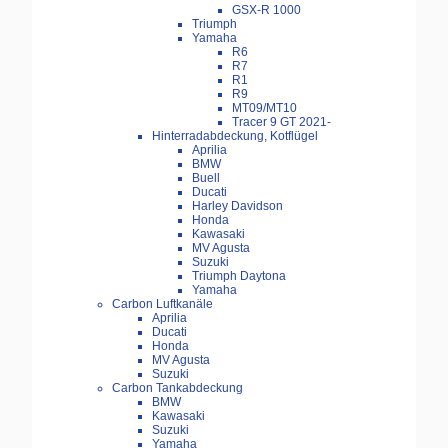
GSX-R 1000
Triumph
Yamaha
R6
R7
R1
R9
MT09/MT10
Tracer 9 GT 2021-
Hinterradabdeckung, Kotflügel
Aprilia
BMW
Buell
Ducati
Harley Davidson
Honda
Kawasaki
MV Agusta
Suzuki
Triumph Daytona
Yamaha
Carbon Luftkanäle
Aprilia
Ducati
Honda
MV Agusta
Suzuki
Carbon Tankabdeckung
BMW
Kawasaki
Suzuki
Yamaha