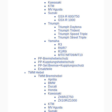
Kawasaki
KTM
MV Agusta
Suzuki
GSX-R 600/750
GSX-R 1000
Triumph
Triumph Daytona
Triumph Trident
Triumph Speed Triple
Triumph Street Triple
Yamaha
R3
R6/R7
R1/R9
MT07/MT09/MT10
PP-Bremshebelschutz
PP-Kupplungshebelschutz
PP-Set Bremse+Kupplungsschutz
Ersatzteile
TWM Hebel
TWM Bremshebel
Aprilia
BMW
Ducati
Honda
Kawasaki
ZX6R/Z750
ZX10R/Z1000
KTM
MV Agusta
Suzuki